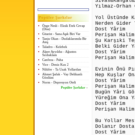
Sivas&Kangal&
Yılmaz-Orhan 
Yol Üstünde K
Popüler Şarkılar
Nerden Gider 
Özge Nesli - Eksik Etek Cevap
Dost Yârim
(Diss)
Perişan Halim
Gitarist - Sana Aşık Biri Var
Tanju Okan - Dudaklarımda Bir
Şu Karşıki Te
Ateş
Belki Gider Y
Taladro - Kelebek
Dost Yârim
Alper Ayyıldız - Ağustos
Sırılsıklam
Perişan Halim
Canfeza - Paha
Vice - Deniz Kızı 2
Evinin Önü Pı
Nilüfer - Ta Uzak Yollardan
Hep Kuşlar On
Ahmet Şafak - Vay Delikanlı
Gönlüm
Dost Yârim
Norm - Depresyon Oteli
Perişan Halim
Popüler Şarkılar
»
Bugün Yâri Gö
Yüreğim Ona Y
Dost Yârim
Perişan Halim
Bu Yollar Mes
Dolanır Dosta
Dost Yârim