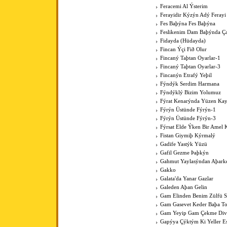
Feracemi Al Ýsterim
Ferayidir Kýzýn Adý Ferayi
Fes Baþýna Fes Baþýna
Feslikenim Dam Baþýnda Ç
Fidayda (Hüdayda)
Fincan Ýçi Fið Olur
Fincaný Taþtan Oyarlar-1
Fincaný Taþtan Oyarlar-3
Fincanýn Etrafý Yeþil
Fýndýk Serdim Harmana
Fýndýklý Bizim Yolumuz
Fýrat Kenarýnda Yüzen Kay
Fýrýn Üstünde Fýrýn-1
Fýrýn Üstünde Fýrýn-3
Fýrsat Elde Ýken Bir Amel 
Fistan Giymiþ Kýrmalý
Gadife Yastýk Yüzü
Gafil Gezme Þaþkýn
Gahmut Yaylasýndan Aþark
Gakko
Galata'da Yanar Gazlar
Galeden Aþan Gelin
Gam Elinden Benim Zülfü 
Gam Gasevet Keder Baþa T
Gam Yeyip Gam Çekme Div
Gapýya Çýktým Ki Yeller E