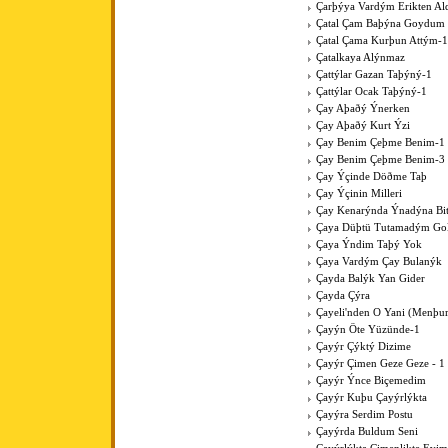
Çarþýya Vardým Erikten A
Çatal Çam Baþýna Goydum 
Çatal Çama Kurþun Attým-1
Çatalkaya Alýnmaz
Çattýlar Gazan Taþýný-1
Çattýlar Ocak Taþýný-1
Çay Aþaðý Ýnerken
Çay Aþaðý Kurt Ýzi
Çay Benim Çeþme Benim-1
Çay Benim Çeþme Benim-3
Çay Ýçinde Döðme Taþ
Çay Ýçinin Milleri
Çay Kenarýnda Ýnadýna Bit
Çaya Düþtü Tutamadým Go
Çaya Ýndim Taþý Yok
Çaya Vardým Çay Bulanýk
Çayda Balýk Yan Gider
Çayda Çýra
Çayeli'nden O Yani (Menþur
Çayýn Öte Yüzünde-1
Çayýr Çýktý Dizime
Çayýr Çimen Geze Geze - 1
Çayýr Ýnce Biçemedim
Çayýr Kuþu Çayýrlýkta
Çayýra Serdim Postu
Çayýrda Buldum Seni