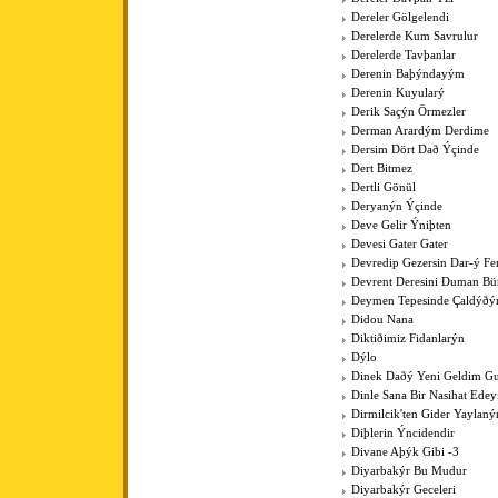
Dereler Gölgelendi
Derelerde Kum Savrulur
Derelerde Tavþanlar
Derenin Baþýndayým
Derenin Kuyularý
Derik Saçýn Örmezler
Derman Arardým Derdime
Dersim Dört Dað Ýçinde
Dert Bitmez
Dertli Gönül
Deryanýn Ýçinde
Deve Gelir Ýniþten
Devesi Gater Gater
Devredip Gezersin Dar-ý F
Devrent Deresini Duman Bü
Deymen Tepesinde Çaldýðý
Didou Nana
Diktiðimiz Fidanlarýn
Dýlo
Dinek Daðý Yeni Geldim Gur
Dinle Sana Bir Nasihat Ede
Dirmilcik'ten Gider Yaylaný
Diþlerin Ýncidendir
Divane Aþýk Gibi -3
Diyarbakýr Bu Mudur
Diyarbakýr Geceleri