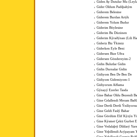
Giden Ay Dutulur Mu (Leyla'
Gider Oldum Padiþahým
Giderem Belesine
Giderem Burdan Artýk
Giderem Yolum Budur
Giderim Böylesine
Giderim Bu Düzünen
Giderim Kýraðýnan (Lili Hal
Gideriz Biz Ýkimiz
Giderken Eyle Beni
Gidersen Bize Uðra
Gidersen Göndereyim-2
Gidin Bulutlar Gidin
Gidin Durnalar Gidin
Gidiyom Ben De Ben De
Gidiyom Gidemiyom-1
Gidiyorum Aðlama
Gýnayý Ezerler Tasda
Gine Bahar Oldu Bezendi Ba
Gine Celallendi Meram Baðl
Gine Dertli Dertli Ýniliyors
Gine Geldi Faslý Bahar
Gine Gördüm Elif Kýzýn Y
Gine Kýsmet Çekti Gurbet El
Gine Vedalaþtý Dildarý Yar
Gine Yeþillendi Acýpayam Y
Gine Yeþillendi Germir Bað