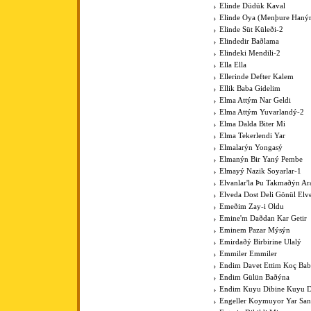
Elinde Düdük Kaval
Elinde Oya (Menþure Haný
Elinde Süt Küleði-2
Elindedir Baðlama
Elindeki Mendili-2
Ella Ella
Ellerinde Defter Kalem
Ellik Baba Gidelim
Elma Attým Nar Geldi
Elma Attým Yuvarlandý-2
Elma Dalda Biter Mi
Elma Tekerlendi Yar
Elmalarýn Yongasý
Elmanýn Bir Yaný Pembe
Elmayý Nazik Soyarlar-1
Elvanlar'la Þu Takmaðýn Ar
Elveda Dost Deli Gönül Elv
Emeðim Zay-i Oldu
Emine'm Daðdan Kar Getir
Eminem Pazar Mýsýn
Emirdaðý Birbirine Ulalý
Emmiler Emmiler
Endim Davet Ettim Koç Ba
Endim Gülün Baðýna
Endim Kuyu Dibine Kuyu D
Engeller Koymuyor Yar San