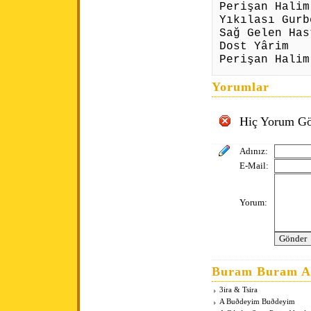
Perişan Halim
Yıkılası Gurb
Sağ Gelen Has
Dost Yârim
Perişan Halim
Yorumlar
Hiç Yorum Gö
Adınız:
E-Mail:
Yorum:
Buram Buram An
3ira & Tsira
A Buðdeyim Buðdeyim