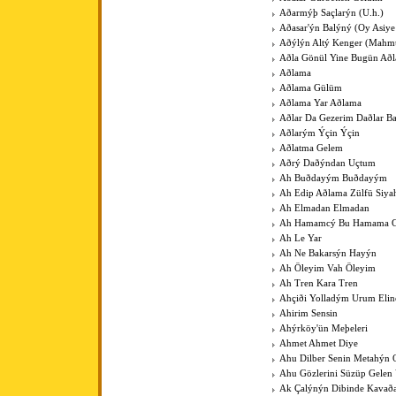
Aðarmýþ Saçlarýn (U.h.)
Aðasar'ýn Balýný (Oy Asiye
Aðýlýn Altý Kenger (Mahm
Aðla Gönül Yine Bugün Að
Aðlama
Aðlama Gülüm
Aðlama Yar Aðlama
Aðlar Da Gezerim Daðlar B
Aðlarým Ýçin Ýçin
Aðlatma Gelem
Aðrý Daðýndan Uçtum
Ah Buðdayým Buðdayým
Ah Edip Aðlama Zülfü Siy
Ah Elmadan Elmadan
Ah Hamamcý Bu Hamama Gü
Ah Le Yar
Ah Ne Bakarsýn Hayýn
Ah Öleyim Vah Öleyim
Ah Tren Kara Tren
Ahçiði Yolladým Urum Elin
Ahirim Sensin
Ahýrköy'ün Meþeleri
Ahmet Ahmet Diye
Ahu Dilber Senin Metahýn
Ahu Gözlerini Süzüp Gelen 
Ak Çalýnýn Dibinde Kavað