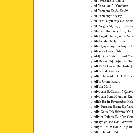
Al Tavandan Belleri-2
Al Yanaktan Al Yanaktan
Al Yazmam Dalda Kaldý
Al Yazmanýn Oyasý
Al Yeþil Giyinmiþ Geline B
Al Yorgan Atýlmýyo (Sürme
Ala Boz Dumanlý Karlý Der
Ala Geyik Ne Boynunu Sall
Ala Gözlü Nazlý Pirim
Alan Çayýrlarýnda Koyun G
Alçacýk Duvar Üstü
Aldý Bu Yüreðimi Derd Ýle
Ali Beyim Taþ Baþýnda Otu
Ali Daðý Derler De Daðlarý
Ali Gavak Kesiyor
Alim Deresinin Delik Daþla
Ali'm Gitme Pazara
Ali'nin Sýrrý
Alýverin Baðlamamý Çalay
Alýverin Sandýðýmdan Kü
Allah Birdir Peygamber Hak
Allý Durnam Bizim Ele Var
Allý Gelin Taþ Baþýný Yol 
Allýlar Daldan Dala Ýp Ger
Alt'aydýr Dað Dað Gezerim
Altým Üstüm Kaç Kuruþluk
Altýn Tabakta Viþne