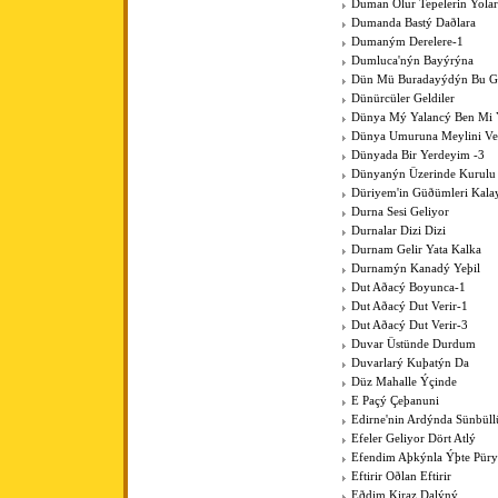
Duman Olur Tepelerin Yola
Dumanda Bastý Daðlara
Dumaným Derelere-1
Dumluca'nýn Bayýrýna
Dün Mü Buradayýdýn Bu G
Dünürcüler Geldiler
Dünya Mý Yalancý Ben Mi 
Dünya Umuruna Meylini V
Dünyada Bir Yerdeyim -3
Dünyanýn Üzerinde Kurulu
Düriyem'in Güðümleri Kala
Durna Sesi Geliyor
Durnalar Dizi Dizi
Durnam Gelir Yata Kalka
Durnamýn Kanadý Yeþil
Dut Aðacý Boyunca-1
Dut Aðacý Dut Verir-1
Dut Aðacý Dut Verir-3
Duvar Üstünde Durdum
Duvarlarý Kuþatýn Da
Düz Mahalle Ýçinde
E Paçý Çeþanuni
Edirne'nin Ardýnda Sünbüll
Efeler Geliyor Dört Atlý
Efendim Aþkýnla Ýþte Pür
Eftirir Oðlan Eftirir
Eðdim Kiraz Dalýný