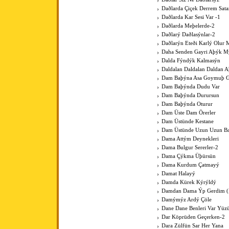
Daðlarda Çiçek Derrem Sat
Daðlarda Kar Sesi Var -1
Daðlarda Meþelerde-2
Daðlarý Daðlasýnlar-2
Daðlarýn Eteði Karlý Olur 
Daha Senden Gayri Aþýk M
Dalda Fýndýk Kalmasýn
Daldalan Daldalan Daldan 
Dam Baþýna Asa Goymuþ G
Dam Baþýnda Dudu Var
Dam Baþýnda Durursun
Dam Baþýnda Oturur
Dam Üste Dam Örerler
Dam Üstünde Kestane
Dam Üstünde Uzun Uzun Bac
Dama Attým Deynekleri
Dama Bulgur Sererler-2
Dama Çýkma Üþürsün
Dama Kurdum Çatmayý
Damat Halayý
Damda Kürek Kýrýldý
Damdan Dama Ýp Gerdim (Þ
Damýmýz Ardý Çöle
Dane Dane Benleri Var Yüz
Dar Köprüden Geçerken-2
Dara Zülfün Sar Her Yana