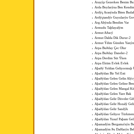
Arayýp Gezerken Benim B
Arda Boylarýna Ben Kendim
Ardýç Arasýnda Biten Budak
Ardýçtandýr Guyularýn Go
Arg Altýnda Bendim Var
Armudu Taþlayalým
Armut Aðacý
Armut Dalda Dik Durur-2
Armut Ýdim Günden Yaným
Arpa Buðday Çec Olur
Arpa Buðday Daneler-2
Arpa Derdim Süt Ýken
Arpa Ektim Evlek Evlek
Aþaðý Yoldan Geliyormuþ 
Aþaðýdan Bir Yel Esti
Aþaðýdan Gelen Gelin Alýc
Aþaðýdan Gelen Geline Ben
Aþaðýdan Gelen Mangal K
Aþaðýdan Gelen Yare Bak
Aþaðýdan Gelir Düveler Gib
Aþaðýdan Gelir Hozalý Gel
Aþaðýdan Gelir Sandýk
Aþaðýdan Geliyor Türkme
Aþaðýdan Yusuf Paþam Gel
Aþamadým Bergama'nýn Be
Aþamadým Þu Daðlarýn Bel