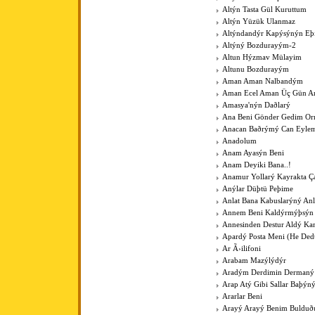
Altýn Tasta Gül Kuruttum
Altýn Yüzük Ulanmaz
Altýndandýr Kapýsýnýn Eþ
Altýný Bozdurayým-2
Altun Hýzmav Mülayim
Altunu Bozdurayým
Aman Aman Nalbandým
Aman Ecel Aman Üç Gün Ar
Amasya'nýn Daðlarý
Ana Beni Gönder Gedim O
Anacan Baðrýmý Can Eyle
Anadolum
Anam Ayasýn Beni
Anam Deyiki Bana..!
Anamur Yollarý Kayrakta Ç
Anýlar Düþtü Peþime
Anlat Bana Kabuslarýný Anl
Annem Beni Kaldýrmýþsýn
Annesinden Destur Aldý Kar
Apardý Posta Meni (He Ded
Ar Ã›ilifoni
Arabam Mazýlýdýr
Aradým Derdimin Dermaný
Arap Atý Gibi Sallar Baþýn
Ararlar Beni
Arayý Arayý Benim Buldu