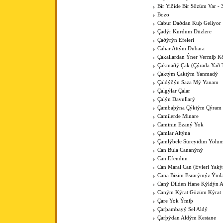
Bir Yiðide Bir Sözüm Var - 
Bozo
Cabur Daðdan Kuþ Geliyor
Çadýr Kurdum Düzlere
Çaðýrýn Efeleri
Cahar Attým Dubara
Çakallardan Ýner Vermiþ 
Çakmaðý Çak (Çýrada Yað 
Çaktým Çaktým Yanmadý
Çaldýðýn Saza Mý Yanam
Çalgýlar Çalar
Çalýn Davullarý
Çambaþýna Çýktým Çýram
Camilerde Minare
Caminin Ezaný Yok
Çamlar Altýna
Çamlýbele Süreyidim Yolu
Can Bula Cananýný
Can Efendim
Can Maral Can (Evleri Yaký
Cana Bizim Esrarýmýz Ýml
Caný Dilden Hane Kýldýn 
Caným Kýrat Gözüm Kýrat
Çare Yok Ýmiþ
Çarþambayý Sel Aldý
Çarþýdan Aldým Kestane