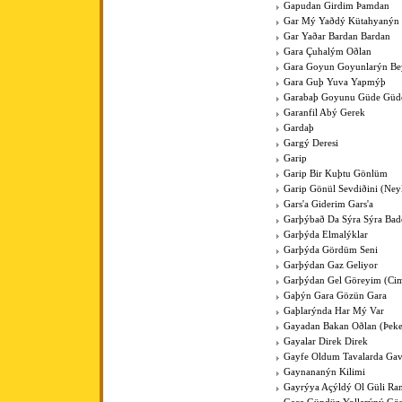
Gapudan Girdim Þamdan
Gar Mý Yaðdý Kütahyanýn
Gar Yaðar Bardan Bardan
Gara Çuhalým Oðlan
Gara Goyun Goyunlarýn Bey
Gara Guþ Yuva Yapmýþ
Garabaþ Goyunu Güde Güde
Garanfil Abý Gerek
Gardaþ
Gargý Deresi
Garip
Garip Bir Kuþtu Gönlüm
Garip Gönül Sevdiðini (Ney
Gars'a Giderim Gars'a
Garþýbað Da Sýra Sýra Bad
Garþýda Elmalýklar
Garþýda Gördüm Seni
Garþýdan Gaz Geliyor
Garþýdan Gel Göreyim (Cim
Gaþýn Gara Gözün Gara
Gaþlarýnda Har Mý Var
Gayadan Bakan Oðlan (Þeke
Gayalar Direk Direk
Gayfe Oldum Tavalarda Ga
Gaynananýn Kilimi
Gayrýya Açýldý Ol Güli Ra