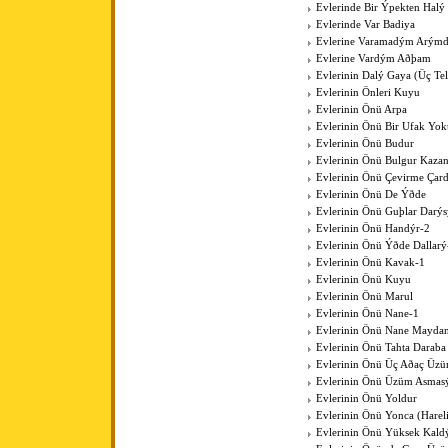
Evlerinde Bir Ýpekten Halý
Evlerinde Var Badiya
Evlerine Varamadým Arýmd
Evlerine Vardým Aðþam
Evlerinin Dalý Gaya (Üç Tell
Evlerinin Önleri Kuyu
Evlerinin Önü Arpa
Evlerinin Önü Bir Ufak Yok
Evlerinin Önü Budur
Evlerinin Önü Bulgur Kaza
Evlerinin Önü Çevirme Çar
Evlerinin Önü De Ýðde
Evlerinin Önü Guþlar Darýs
Evlerinin Önü Handýr-2
Evlerinin Önü Ýðde Dallarý
Evlerinin Önü Kavak-1
Evlerinin Önü Kuyu
Evlerinin Önü Marul
Evlerinin Önü Nane-1
Evlerinin Önü Nane Mayda
Evlerinin Önü Tahta Daraba
Evlerinin Önü Üç Aðaç Üzü
Evlerinin Önü Üzüm Asmas
Evlerinin Önü Yoldur
Evlerinin Önü Yonca (Harel
Evlerinin Önü Yüksek Kal