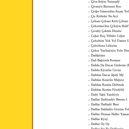
Çýra Attým Yanmadý
Çýranýn Burnunu Kes
Çiriþe Gitmezdim Anam Yol
Çiy Köfteler Ne Acý
Çobani Çobani Kirli Çobani
Çökertme'den Çýktým Halil
Çorabý Çektim Dizime
Coþar Koç Yiðitler Coþar
Çubuðum Yok Yol Üstüne 
Çubuðuna Lüleyim
Çukur Yaylasýnýn Yolu Düz
Dadiþüimi
Dað Baþýnda Kestane
Daðda Da Davar Güderim (
Daðda Kýrarlar Cevizi
Daðdan Davar Aþdý Mý
Daðdan Keserler Meþeyi
Daðdan Kestim Deðenek
Daðdan Kestim Fýndýðý
Daðý Taþý Yandýrýr
Daðlar Daðýmdýr Benim-1
Daðlar Daðladý Beni
Daðlar Daldadýr Gözüm Yo
Daðlar Duman Haller Yama
Daðlar Kýzý
Daðlar Oy Oy
Daðlar Siz Ne Daðlarsýz