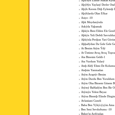
Aþa'nýn Elinde Makas Kýna
Aþýðýn Yaylasý Derler Ota
Aþýk Kerem Düþ Eylemiþ D
Aþýklarda Olan Efkar
Asiye -10
Aþk Meydanýnda
Askýda Yaþamak
Aþkýn Beni Elden Ele Gezdi
Aþkýn Yeli Deðdi Savruld
Aþkýnla Periþan Yari Görü
Aþþaðýdan Da Gele Gele Ge
At Benim Atým Ýdý
At Üstüme Avuç Avuç Topr
Ata Binesim Geldi-1
Ata Vurdum Yularý
Ateþ Aldý Elimi De Kolumu
Ateþim Yanmadan
Atým Araptýr Benim
Atým Durdu Ben Yoruldum
Atým Olsa Binsem Gitsem B
Atýmý Baðladým Ben Bir 
Atýmýn Yelesi Beyaz
Atýna Binmiþ Elinde Dizgin
Avlasüani Cuneli
Baba Ben Yýkýcýyým Ama K
Ben Seni Sevduðumu -10
Beþer'in Ardýndan