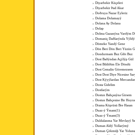
Diyarbekir Küçeleri
Diyarbekir Þad Akar
Doðruya Nazar Eyleriz
Dolama Dolamayý
Dolana Ay Dolana
Dolap
Dolma Gazanýna Vardým D
Domaniç Daðlarýnda Yýldýz
Dömeke Yandý Gene
Dön Beri Dön Beri Yüzün 
Dondurmam Buz Gibi Buz
Dost Baðýndan Açýlýp Gül
Dost Bildiðim Ele Döndü
Dost Cemalin Göremezsem
Dost Dost Diye Nicesine Sa
Dost Kýyýlardan Mercanda
Dosta Gidelim
Dostlarým
Dostun Bahçasýna Girsem
Dostun Bahçesine Bir Hoyra
Drama Köprüsü Bre Hasan
Duaz-ý Ýmam(1)
Duaz-ý Ýmam(3)
Duldalanma Yar Mevlayý Se
Duman Aldý Yollarýmý
Duman Çökmüþ Yar Yolun