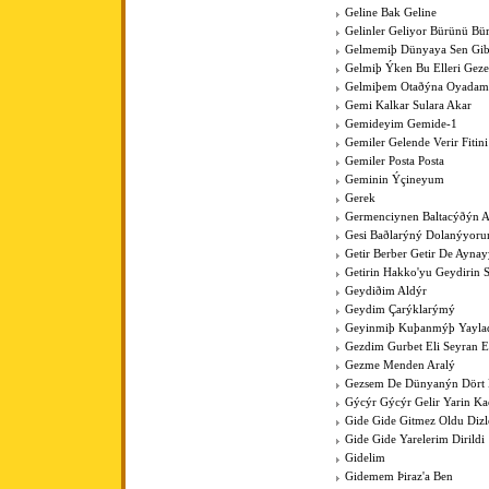
Geline Bak Geline
Gelinler Geliyor Bürünü Bü
Gelmemiþ Dünyaya Sen Gib
Gelmiþ Ýken Bu Elleri Gez
Gelmiþem Otaðýna Oyadam
Gemi Kalkar Sulara Akar
Gemideyim Gemide-1
Gemiler Gelende Verir Fitini
Gemiler Posta Posta
Geminin Ýçineyum
Gerek
Germenciynen Baltacýðýn A
Gesi Baðlarýný Dolanýyoru
Getir Berber Getir De Aynay
Getirin Hakko'yu Geydirin 
Geydiðim Aldýr
Geydim Çarýklarýmý
Geyinmiþ Kuþanmýþ Yaylad
Gezdim Gurbet Eli Seyran 
Gezme Menden Aralý
Gezsem De Dünyanýn Dört
Gýcýr Gýcýr Gelir Yarin K
Gide Gide Gitmez Oldu Dizl
Gide Gide Yarelerim Dirildi
Gidelim
Gidemem Þiraz'a Ben