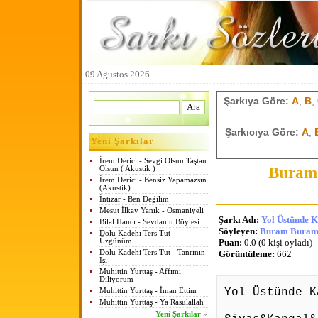
09 Ağustos 2026
Şarkıya Göre:
A
,
B
,
Şarkıcıya Göre:
A
,
Yeni Şarkılar
İrem Derici - Sevgi Olsun Taştan
Buram 
Olsun ( Akustik )
İrem Derici - Bensiz Yapamazsın
(Akustik)
İntizar - Ben Değilim
Mesut İlkay Yanık - Osmaniyeli
Şarkı Adı:
Yol Üstünde 
Bilal Hancı - Sevdanın Böylesi
Söyleyen:
Buram Buram 
Dolu Kadehi Ters Tut -
Üzgünüm
Puan:
0.0 (0 kişi oyladı)
Dolu Kadehi Ters Tut - Tanrının
Görüntüleme:
662
İşi
Muhittin Yurttaş - Affımı
Diliyorum
Yol Üstünde K
Muhittin Yurttaş - İman Ettim
Muhittin Yurttaş - Ya Rasulallah
Yeni Şarkılar
»