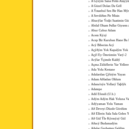
A Gýzým Sana Potin Alayý
A Güzel Dolan Da Gell
A Ýstanbul Sen Bir Han Mý
A Sevdiðim Pir Misin
Abacýlar Ýniþi Saatimin G
Abdal Olsam Þallar Giysem
Abur Cubur Adam
Acem Kýzý
Acep Bir Karuban Hane Bu
Acý Biberim Acý
Açýðým Yok Kapalým Yok
Açýl Ey Ömrümün Varý-2
Acýlar Ýçimde Kaldý
Açma Zülüflerin Yar Yeller
Ada Yolu Kestane
Adalardan Çýktým Yayan
Adam Aðladan Oldum
Adana'nýn Yollarý Taþlýk
Adatepe
Adil Efendi (U.h.)
Adým Adým Hak Yoluna V
Adýyaman Yolu Yaman
Að Deveyi Düzde Gördüm
Að Ellerin Sala Sala Gelen Y
Að Gül Ýle Kýrmýzý Gül
Aðacý Budamadým
Aðalar Gurbetten Geldim