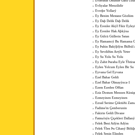
Evlerinin Önünde Gara Üz
Evliyalar Menzilidir
Evreþe Yollarý
Ey Benim Mestane Gözlüm
Ey Daþ Delik Daþ Delik
Ey Erenler Akýl Fikir Eyley
Ey Erenler Hak Aþkýna
Ey Gülcü Güllerin Satan
Ey Hamamcý Bu Hamama Güz
Ey Þahin Bakýþlým Bülbül
Ey Sevdiðim Artýk Yeter
Ey Su Yolu Su Yolu
Ey Zahit Þaraba Eyle Ýhtir
Eylen Yolcum Eylen Bir Su
Eyvana Gel Eyvana
Ezel Bahar Geldi
Ezel Bahar Olmayýnca-1
Ezem Ezeden Oðlan
Eziz Dostum Mennen Küsüp
Ezmeyinen Ezmeyinen
Ezrail Serime Çöktüðü Zam
Fadime'm Çemberunin
Fakirin Geldi Divane
Fatma'nýn Çiçekleri Dallan
Felek Beni Adým Adým
Felek Ýlen Þu Cihaný Bölüþ
Felek Senin Elinden