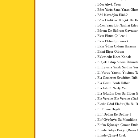
Eðer Aþýk Ýsen
Eðer Yarin Sana Yaran Olur
Eðil Kavaðým Eðil-2
Eðin Dedikleri Küçük Bir Þe
Eðlen Sana Bir Nasihat Ede
Eðrem De Büðrem Gavrasar'
Ekin Ektim Çöllere-1
Ekin Ektim Çöllere-3
Ekin Ýdim Oldum Harman
Ekini Biçer Oldum
Eklemedir Koca Konak
El Çek Tabip Sinem Üstünd
El Eyvana Yatak Serdim Y
El Vurup Yaremi Ýncitme T
Ela Gözlerini Sevdiðim Dilb
Ela Gözlü Benli Dilber
Ela Gözlü Nazlý Yari
Ela Gözlüm Ben Bu Elden 
Ele Verdim Ele Verdim (Dað
Eledir Oðul Eledir (Ha Bu D
Eli Elime Deydi
Elif Dedim Be Dedim-1
Elif Gýzýnýn Da Mendiline
Elif'in Kýnasýn Çamur Ettil
Elinde Bakýr Bakýr (Bursa 
Elinde Çýngýl Orak