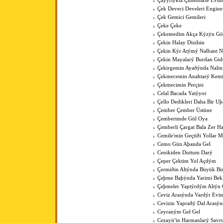
Çayýrlýkta Çimenlikte Evim
Çek Deveci Develeri Engine
Çek Gemici Gemileri
Çeke Çeke
Çekemedim Akça Kýzýn G
Çekin Halay Dizilsin
Çekin Kýr Atýmý Nalbant N
Çekin Mayalarý Burdan Gid
Çekirgemin Ayaðýnda Nalin
Çekmecemin Anahtarý Kemi
Çekmecimin Perçini
Celal Bacada Yatýyor
Çello Dedikleri Daha Bir U
Çember Çember Üstüne
Çemberimde Gül Oya
Çemberli Çargat Bala Zer 
Cemile'min Geçtiði Yollar M
Cemo Gün Aþanda Gel
Cenikiden Duttum Darý
Çeper Çektim Yol Açdým
Çermiðin Altýnda Büyük Bi
Çeþme Baþýnda Yarimi Bek
Çeþmeler Yaptýrdým Altýn 
Ceviz Arasýnda Vardýr Evi
Cevizin Yapraðý Dal Arasýn
Ceyraným Gel Gel
Cezayir'in Harmanlarý Savr