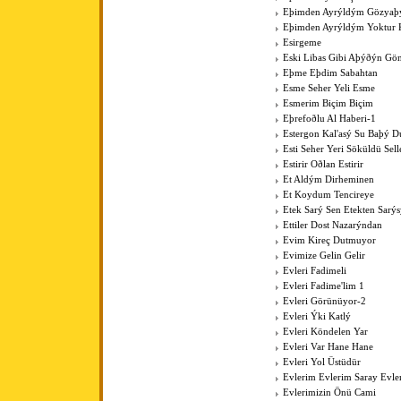
Eþimden Ayrýldým Gözya
Eþimden Ayrýldým Yoktur 
Esirgeme
Eski Libas Gibi Aþýðýn Gö
Eþme Eþdim Sabahtan
Esme Seher Yeli Esme
Esmerim Biçim Biçim
Eþrefoðlu Al Haberi-1
Estergon Kal'asý Su Baþý 
Esti Seher Yeri Söküldü Sell
Estirir Oðlan Estirir
Et Aldým Dirheminen
Et Koydum Tencireye
Etek Sarý Sen Etekten Sarý
Ettiler Dost Nazarýndan
Evim Kireç Dutmuyor
Evimize Gelin Gelir
Evleri Fadimeli
Evleri Fadime'lim 1
Evleri Görünüyor-2
Evleri Ýki Katlý
Evleri Köndelen Yar
Evleri Var Hane Hane
Evleri Yol Üstüdür
Evlerim Evlerim Saray Evle
Evlerimizin Önü Cami