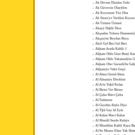
Ak Devem Düzden Gelir
Ak Güvercin Olaydým
Ak Koyunum Yüz Olsa
Ak Sinne'ye Vardým Koyu
Ak Üzümü Üzümü
Akayý Daþlý Dere
Akçaalan Yolunu Dumanmý
Akçayým Boydan Boya
Akýl Gel Beri Gel Beri
Akþam Arada Kaldý-1
Akþam Oldu Gine Bastý Kar
Akþam Oldu Yakamadým 
Akþam Olur Garanlýða Gal
Akþamýn Vakti Geçti
Al Alma Gönül Alma
Al Almanýn Dördünü
Al At'ta Yeþil Kolan
Al Birini Vur Birine
Al Çuha Mavi Çuha
Al Fadimem
Al Geydim Alsýn Diye
Al Ýþli Gey Al Eyle
Al Kahat Mavi Kahat
Al Mendil Sende Kalsýn
Al Mendilim Kaldý Kaya B
Al Þu Mumu Eline Yak De