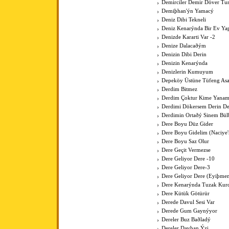
Demirciler Demir Döver Tu
Demiþhan'ýn Yamacý
Deniz Dibi Tekneli
Deniz Kenarýnda Bir Ev Y
Denizde Kararti Var -2
Denize Dalacaðým
Denizin Dibi Derin
Denizin Kenarýnda
Denizlerin Kumuyum
Depeköy Üstüne Tüfeng As
Derdim Bitmez
Derdim Çoktur Kime Yanam
Derdimi Dökersem Derin De
Derdimin Ortaðý Sinem Bül
Dere Boyu Düz Gider
Dere Boyu Gidelim (Naciye
Dere Boyu Saz Olur
Dere Geçit Vermezse
Dere Geliyor Dere -10
Dere Geliyor Dere-3
Dere Geliyor Dere (Eyiþme
Dere Kenarýnda Tuzak Kurd
Dere Kütük Götürür
Derede Davul Sesi Var
Derede Gum Gaynýyor
Dereler Buz Baðladý
Dereler Davþan Ýzi