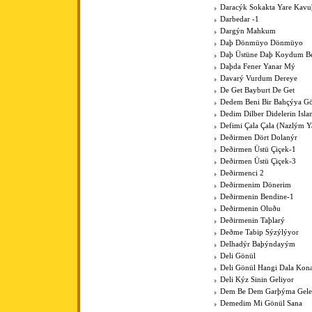
Daracýk Sokakta Yare Kav
Darbedar -1
Dargýn Mahkum
Daþ Dönmüyo Dönmüyo
Daþ Üstüne Daþ Koydum B
Daþda Fener Yanar Mý
Davarý Vurdum Dereye
De Get Bayburt De Get
Dedem Beni Bir Bahçýya G
Dedim Dilber Didelerin Isl
Defimi Çala Çala (Nazlým Y
Deðirmen Dört Dolanýr
Deðirmen Üstü Çiçek-1
Deðirmen Üstü Çiçek-3
Deðirmenci 2
Deðirmenim Dönerim
Deðirmenin Bendine-1
Deðirmenin Oluðu
Deðirmenin Taþlarý
Deðme Tabip Sýzýlýyor
Delhadýr Baþýndayým
Deli Gönül
Deli Gönül Hangi Dala Kona
Deli Kýz Sinin Geliyor
Dem Be Dem Garþýma Gele
Demedim Mi Gönül Sana