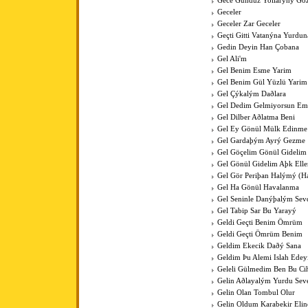
Gece Gündüz Yollarýný Göz
Geceler
Geceler Zar Geceler
Geçti Gitti Vatanýna Yurdun
Gedin Deyin Han Çobana
Gel Ali'm
Gel Benim Esme Yarim
Gel Benim Gül Yüzlü Yarim
Gel Çýkalým Daðlara
Gel Dedim Gelmiyorsun Em
Gel Dilber Aðlatma Beni
Gel Ey Gönül Mülk Edinme
Gel Gardaþým Ayrý Gezme
Gel Göçelim Gönül Gidelim
Gel Gönül Gidelim Aþk Elle
Gel Gör Periþan Halýmý (H
Gel Ha Gönül Havalanma
Gel Seninle Danýþalým Sev
Gel Tabip Sar Bu Yarayý
Geldi Geçti Benim Ömrüm
Geldi Geçti Ömrüm Benim
Geldim Ekecik Daðý Sana
Geldim Þu Alemi Islah Ede
Geleli Gülmedim Ben Bu Cih
Gelin Aðlayalým Yurdu Sev
Gelin Olan Tombul Olur
Gelin Oldum Karabekir Elin