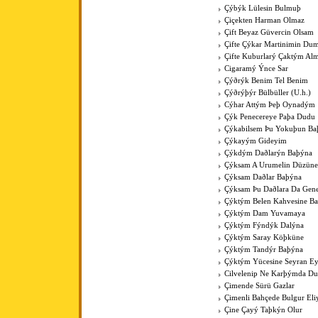
Çýbýk Lülesin Bulmuþ
Çiçekten Harman Olmaz
Çift Beyaz Güvercin Olsam
Çifte Çýkar Martinimin Du
Çifte Kuburlarý Çaktým Al
Cigaramý Ýnce Sar
Çýðrýk Benim Tel Benim
Çýðrýþýr Bülbüller (U.h.)
Cýhar Attým Þeþ Oynadým
Çýk Penecereye Paþa Dudu
Çýkabilsem Þu Yokuþun Ba
Çýkayým Gideyim
Çýkdým Daðlarýn Baþýna
Çýksam A Urumelin Düzüne
Çýksam Daðlar Baþýna
Çýksam Þu Daðlara Da Gene
Çýktým Belen Kahvesine B
Çýktým Dam Yuvamaya
Çýktým Fýndýk Dalýna
Çýktým Saray Köþküne
Çýktým Tandýr Baþýna
Çýktým Yücesine Seyran E
Cilvelenip Ne Karþýmda Du
Çimende Sürü Gazlar
Çimenli Bahçede Bulgur Eli
Çine Çayý Taþkýn Olur