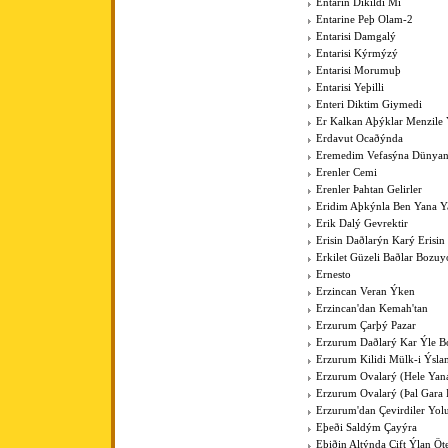
Entarin Dikildi Mi
Entarine Peþ Olam-2
Entarisi Damgalý
Entarisi Kýrmýzý
Entarisi Morumuþ
Entarisi Yeþilli
Enteri Diktim Giymedi
Er Kalkan Aþýklar Menzile Y
Erdavut Ocaðýnda
Eremedim Vefasýna Dünya
Erenler Cemi
Erenler Þahtan Gelirler
Eridim Aþkýnla Ben Yana Y
Erik Dalý Gevrektir
Erisin Daðlarýn Karý Erisin
Erkilet Güzeli Baðlar Bozuy
Ernesto
Erzincan Veran Ýken
Erzincan'dan Kemah'tan
Erzurum Çarþý Pazar
Erzurum Daðlarý Kar Ýle Bo
Erzurum Kilidi Mülk-i Ýsla
Erzurum Ovalarý (Hele Yan
Erzurum Ovalarý (Þal Gara 
Erzurum'dan Çevirdiler Yo
Eþeði Saldým Çayýra
Eþiðin Altýnda Çift Ýlan Öt