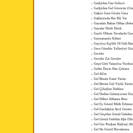
Garþýdan Gaz Geliyor
Garþýdan Gel Göreyim (Cim
Gaþýn Gara Gözün Gara
Gaþlarýnda Har Mý Var
Gayadan Bakan Oðlan (Þeke
Gayalar Direk Direk
Gayfe Oldum Tavalarda Ga
Gaynananýn Kilimi
Gayrýya Açýldý Ol Güli Ra
Gece Gündüz Yollarýný Göz
Geceler
Geceler Zar Geceler
Geçti Gitti Vatanýna Yurdun
Gedin Deyin Han Çobana
Gel Ali'm
Gel Benim Esme Yarim
Gel Benim Gül Yüzlü Yarim
Gel Çýkalým Daðlara
Gel Dedim Gelmiyorsun Em
Gel Dilber Aðlatma Beni
Gel Ey Gönül Mülk Edinme
Gel Gardaþým Ayrý Gezme
Gel Göçelim Gönül Gidelim
Gel Gönül Gidelim Aþk Elle
Gel Gör Periþan Halýmý (H
Gel Ha Gönül Havalanma