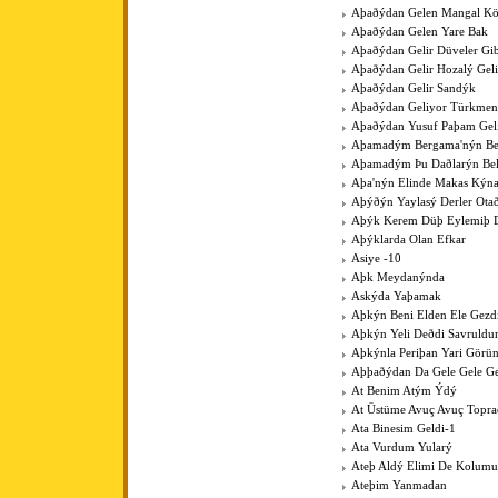
Aþaðýdan Gelen Mangal K
Aþaðýdan Gelen Yare Bak
Aþaðýdan Gelir Düveler Gib
Aþaðýdan Gelir Hozalý Gel
Aþaðýdan Gelir Sandýk
Aþaðýdan Geliyor Türkme
Aþaðýdan Yusuf Paþam Gel
Aþamadým Bergama'nýn Be
Aþamadým Þu Daðlarýn Bel
Aþa'nýn Elinde Makas Kýna
Aþýðýn Yaylasý Derler Ota
Aþýk Kerem Düþ Eylemiþ D
Aþýklarda Olan Efkar
Asiye -10
Aþk Meydanýnda
Askýda Yaþamak
Aþkýn Beni Elden Ele Gezdi
Aþkýn Yeli Deðdi Savruld
Aþkýnla Periþan Yari Görü
Aþþaðýdan Da Gele Gele Ge
At Benim Atým Ýdý
At Üstüme Avuç Avuç Topr
Ata Binesim Geldi-1
Ata Vurdum Yularý
Ateþ Aldý Elimi De Kolumu
Ateþim Yanmadan