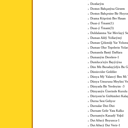
Dostlarým
Dostun Bahçasýna Girsem
Dostun Bahçesine Bir Hoyra
Drama Köprüsü Bre Hasan
Duaz-ý Ýmam(1)
Duaz-ý Ýmam(3)
Duldalanma Yar Mevlayý Se
Duman Aldý Yollarýmý
Duman Çökmüþ Yar Yolun
Duman Olur Tepelerin Yola
Dumanda Bastý Daðlara
Dumaným Derelere-1
Dumluca'nýn Bayýrýna
Dün Mü Buradayýdýn Bu G
Dünürcüler Geldiler
Dünya Mý Yalancý Ben Mi 
Dünya Umuruna Meylini V
Dünyada Bir Yerdeyim -3
Dünyanýn Üzerinde Kurulu
Düriyem'in Güðümleri Kala
Durna Sesi Geliyor
Durnalar Dizi Dizi
Durnam Gelir Yata Kalka
Durnamýn Kanadý Yeþil
Dut Aðacý Boyunca-1
Dut Aðacý Dut Verir-1