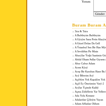
Yorum:
Buram Buram An
3ira & Tsira
A Buðdeyim Buðdeyim
A Gýzým Sana Potin Alayý
A Güzel Dolan Da Gell
A Ýstanbul Sen Bir Han Mý
A Sevdiðim Pir Misin
Abacýlar Ýniþi Saatimin G
Abdal Olsam Þallar Giysem
Abur Cubur Adam
Acem Kýzý
Acep Bir Karuban Hane Bu
Acý Biberim Acý
Açýðým Yok Kapalým Yok
Açýl Ey Ömrümün Varý-2
Acýlar Ýçimde Kaldý
Açma Zülüflerin Yar Yeller
Ada Yolu Kestane
Adalardan Çýktým Yayan
Adam Aðladan Oldum