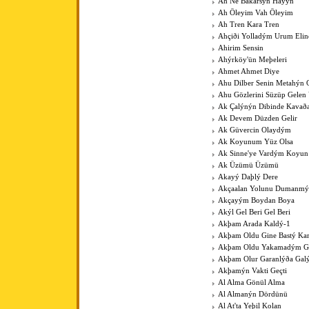
Ah Ne Bakarsýn Hayýn
Ah Öleyim Vah Öleyim
Ah Tren Kara Tren
Ahçiði Yolladým Urum Elin
Ahirim Sensin
Ahýrköy'ün Meþeleri
Ahmet Ahmet Diye
Ahu Dilber Senin Metahýn
Ahu Gözlerini Süzüp Gelen 
Ak Çalýnýn Dibinde Kavað
Ak Devem Düzden Gelir
Ak Güvercin Olaydým
Ak Koyunum Yüz Olsa
Ak Sinne'ye Vardým Koyu
Ak Üzümü Üzümü
Akayý Daþlý Dere
Akçaalan Yolunu Dumanmý
Akçayým Boydan Boya
Akýl Gel Beri Gel Beri
Akþam Arada Kaldý-1
Akþam Oldu Gine Bastý Kar
Akþam Oldu Yakamadým 
Akþam Olur Garanlýða Gal
Akþamýn Vakti Geçti
Al Alma Gönül Alma
Al Almanýn Dördünü
Al At'ta Yeþil Kolan