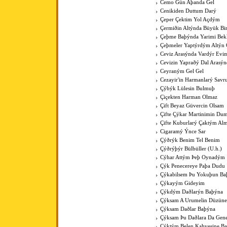
Cemo Gün Aþanda Gel
Cenikiden Duttum Darý
Çeper Çektim Yol Açdým
Çermiðin Altýnda Büyük Bi
Çeþme Baþýnda Yarimi Bek
Çeþmeler Yaptýrdým Altýn 
Ceviz Arasýnda Vardýr Evi
Cevizin Yapraðý Dal Arasýn
Ceyraným Gel Gel
Cezayir'in Harmanlarý Savr
Çýbýk Lülesin Bulmuþ
Çiçekten Harman Olmaz
Çift Beyaz Güvercin Olsam
Çifte Çýkar Martinimin Du
Çifte Kuburlarý Çaktým Al
Cigaramý Ýnce Sar
Çýðrýk Benim Tel Benim
Çýðrýþýr Bülbüller (U.h.)
Cýhar Attým Þeþ Oynadým
Çýk Penecereye Paþa Dudu
Çýkabilsem Þu Yokuþun Ba
Çýkayým Gideyim
Çýkdým Daðlarýn Baþýna
Çýksam A Urumelin Düzüne
Çýksam Daðlar Baþýna
Çýksam Þu Daðlara Da Gene
Çýktým Belen Kahvesine B