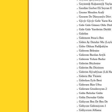
Geyinmiþ Kuþanmýþ Yaylad
Gezdim Gurbet Eli Seyran 
Gezme Menden Aralý
Gezsem De Dünyanýn Dört
Gýcýr Gýcýr Gelir Yarin K
Gide Gide Gitmez Oldu Dizl
Gide Gide Yarelerim Dirildi
Gidelim
Gidemem Þiraz'a Ben
Giden Ay Dutulur Mu (Leyla'
Gider Oldum Padiþahým
Giderem Belesine
Giderem Burdan Artýk
Giderem Yolum Budur
Giderim Böylesine
Giderim Bu Düzünen
Giderim Kýraðýnan (Lili Hal
Gideriz Biz Ýkimiz
Giderken Eyle Beni
Gidersen Bize Uðra
Gidersen Göndereyim-2
Gidin Bulutlar Gidin
Gidin Durnalar Gidin
Gidiyom Ben De Ben De
Gidiyom Gidemiyom-1
Gidiyorum Aðlama