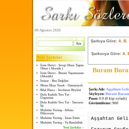
09 Ağustos 2026
Şarkıya Göre:
A
,
B
,
Şarkıcıya Göre:
A
,
Yeni Şarkılar
İrem Derici - Sevgi Olsun Taştan
Buram Buram
Olsun ( Akustik )
İrem Derici - Bensiz Yapamazsın
(Akustik)
İntizar - Ben Değilim
Mesut İlkay Yanık - Osmaniyeli
Şarkı Adı:
Aşşahtan Gel
Bilal Hancı - Sevdanın Böylesi
Söyleyen:
Buram Buram 
Dolu Kadehi Ters Tut -
Üzgünüm
Puan:
0.0 (0 kişi oyladı)
Dolu Kadehi Ters Tut - Tanrının
Görüntüleme:
960
İşi
Muhittin Yurttaş - Affımı
Diliyorum
Aşşahtan Geli
Muhittin Yurttaş - İman Ettim
Muhittin Yurttaş - Ya Rasulallah
Yeni Şarkılar
»