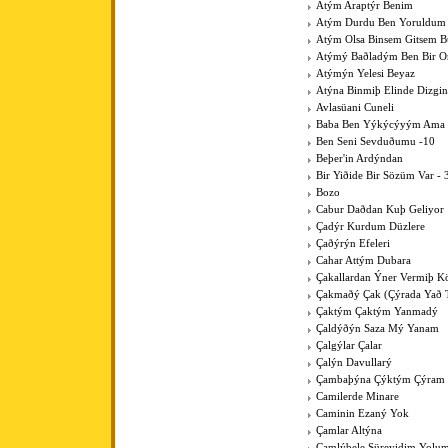
Atým Araptýr Benim
Atým Durdu Ben Yoruldum
Atým Olsa Binsem Gitsem B
Atýmý Baðladým Ben Bir 
Atýmýn Yelesi Beyaz
Atýna Binmiþ Elinde Dizgin
Avlasüani Cuneli
Baba Ben Yýkýcýyým Ama K
Ben Seni Sevduðumu -10
Beþer'in Ardýndan
Bir Yiðide Bir Sözüm Var - 
Bozo
Cabur Daðdan Kuþ Geliyor
Çadýr Kurdum Düzlere
Çaðýrýn Efeleri
Cahar Attým Dubara
Çakallardan Ýner Vermiþ 
Çakmaðý Çak (Çýrada Yað 
Çaktým Çaktým Yanmadý
Çaldýðýn Saza Mý Yanam
Çalgýlar Çalar
Çalýn Davullarý
Çambaþýna Çýktým Çýram
Camilerde Minare
Caminin Ezaný Yok
Çamlar Altýna
Çamlýbele Süreyidim Yolu