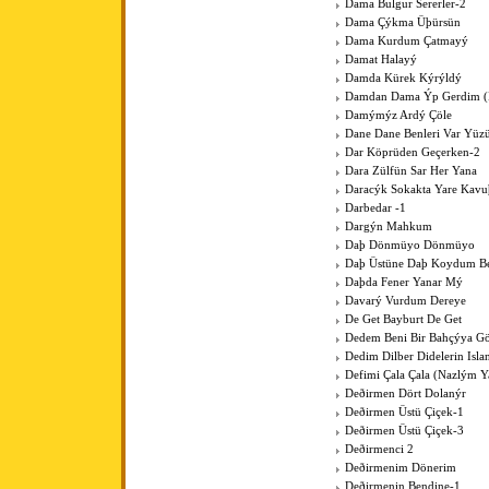
Dama Bulgur Sererler-2
Dama Çýkma Üþürsün
Dama Kurdum Çatmayý
Damat Halayý
Damda Kürek Kýrýldý
Damdan Dama Ýp Gerdim (Þ
Damýmýz Ardý Çöle
Dane Dane Benleri Var Yüz
Dar Köprüden Geçerken-2
Dara Zülfün Sar Her Yana
Daracýk Sokakta Yare Kav
Darbedar -1
Dargýn Mahkum
Daþ Dönmüyo Dönmüyo
Daþ Üstüne Daþ Koydum B
Daþda Fener Yanar Mý
Davarý Vurdum Dereye
De Get Bayburt De Get
Dedem Beni Bir Bahçýya G
Dedim Dilber Didelerin Isl
Defimi Çala Çala (Nazlým Y
Deðirmen Dört Dolanýr
Deðirmen Üstü Çiçek-1
Deðirmen Üstü Çiçek-3
Deðirmenci 2
Deðirmenim Dönerim
Deðirmenin Bendine-1