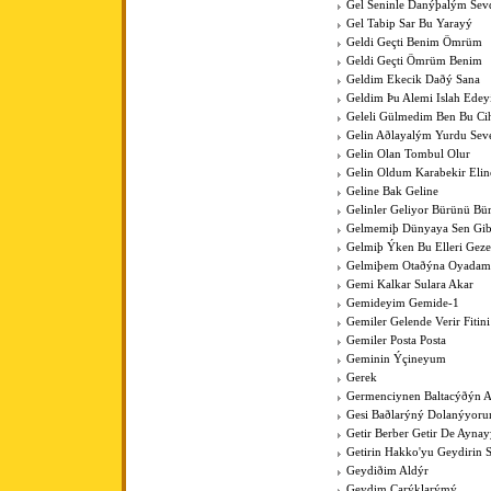
Gel Seninle Danýþalým Sev
Gel Tabip Sar Bu Yarayý
Geldi Geçti Benim Ömrüm
Geldi Geçti Ömrüm Benim
Geldim Ekecik Daðý Sana
Geldim Þu Alemi Islah Ede
Geleli Gülmedim Ben Bu Cih
Gelin Aðlayalým Yurdu Sev
Gelin Olan Tombul Olur
Gelin Oldum Karabekir Elin
Geline Bak Geline
Gelinler Geliyor Bürünü Bü
Gelmemiþ Dünyaya Sen Gib
Gelmiþ Ýken Bu Elleri Gez
Gelmiþem Otaðýna Oyadam
Gemi Kalkar Sulara Akar
Gemideyim Gemide-1
Gemiler Gelende Verir Fitini
Gemiler Posta Posta
Geminin Ýçineyum
Gerek
Germenciynen Baltacýðýn A
Gesi Baðlarýný Dolanýyoru
Getir Berber Getir De Aynay
Getirin Hakko'yu Geydirin 
Geydiðim Aldýr
Geydim Çarýklarýmý