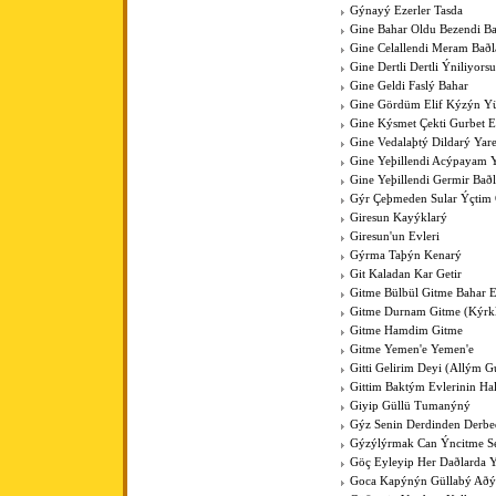
Gýnayý Ezerler Tasda
Gine Bahar Oldu Bezendi Ba
Gine Celallendi Meram Baðl
Gine Dertli Dertli Ýniliyors
Gine Geldi Faslý Bahar
Gine Gördüm Elif Kýzýn Y
Gine Kýsmet Çekti Gurbet El
Gine Vedalaþtý Dildarý Yar
Gine Yeþillendi Acýpayam Y
Gine Yeþillendi Germir Bað
Gýr Çeþmeden Sular Ýçti
Giresun Kayýklarý
Giresun'un Evleri
Gýrma Taþýn Kenarý
Git Kaladan Kar Getir
Gitme Bülbül Gitme Bahar E
Gitme Durnam Gitme (Kýrk
Gitme Hamdim Gitme
Gitme Yemen'e Yemen'e
Gitti Gelirim Deyi (Allým 
Gittim Baktým Evlerinin Ha
Giyip Güllü Tumanýný
Gýz Senin Derdinden Derb
Gýzýlýrmak Can Ýncitme S
Göç Eyleyip Her Daðlarda 
Goca Kapýnýn Güllabý Aðý