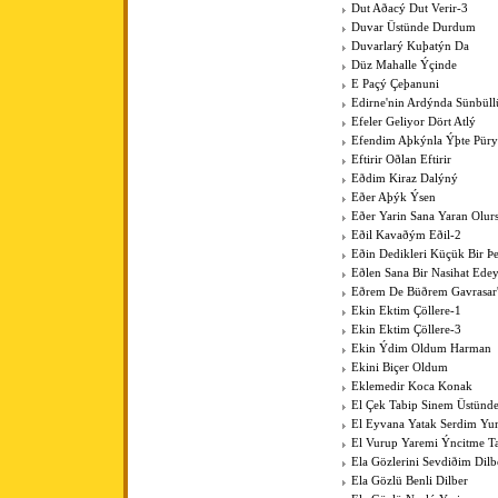
Dut Aðacý Dut Verir-3
Duvar Üstünde Durdum
Duvarlarý Kuþatýn Da
Düz Mahalle Ýçinde
E Paçý Çeþanuni
Edirne'nin Ardýnda Sünbüll
Efeler Geliyor Dört Atlý
Efendim Aþkýnla Ýþte Pür
Eftirir Oðlan Eftirir
Eðdim Kiraz Dalýný
Eðer Aþýk Ýsen
Eðer Yarin Sana Yaran Olur
Eðil Kavaðým Eðil-2
Eðin Dedikleri Küçük Bir Þe
Eðlen Sana Bir Nasihat Ede
Eðrem De Büðrem Gavrasar'
Ekin Ektim Çöllere-1
Ekin Ektim Çöllere-3
Ekin Ýdim Oldum Harman
Ekini Biçer Oldum
Eklemedir Koca Konak
El Çek Tabip Sinem Üstünd
El Eyvana Yatak Serdim Y
El Vurup Yaremi Ýncitme T
Ela Gözlerini Sevdiðim Dilb
Ela Gözlü Benli Dilber