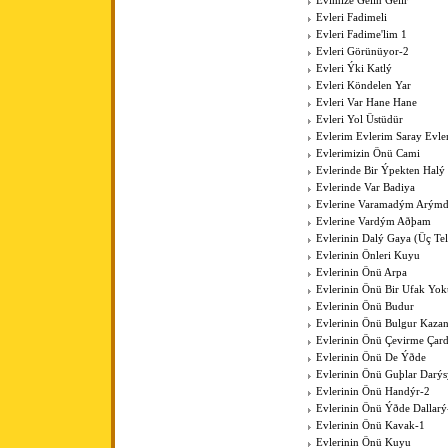
Evimize Gelin Gelir
Evleri Fadimeli
Evleri Fadime'lim 1
Evleri Görünüyor-2
Evleri Ýki Katlý
Evleri Köndelen Yar
Evleri Var Hane Hane
Evleri Yol Üstüdür
Evlerim Evlerim Saray Evle
Evlerimizin Önü Cami
Evlerinde Bir Ýpekten Halý
Evlerinde Var Badiya
Evlerine Varamadým Arýmd
Evlerine Vardým Aðþam
Evlerinin Dalý Gaya (Üç Tell
Evlerinin Önleri Kuyu
Evlerinin Önü Arpa
Evlerinin Önü Bir Ufak Yok
Evlerinin Önü Budur
Evlerinin Önü Bulgur Kaza
Evlerinin Önü Çevirme Çar
Evlerinin Önü De Ýðde
Evlerinin Önü Guþlar Darýs
Evlerinin Önü Handýr-2
Evlerinin Önü Ýðde Dallarý
Evlerinin Önü Kavak-1
Evlerinin Önü Kuyu