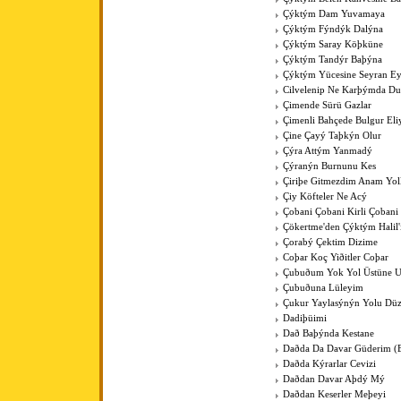
Çýktým Dam Yuvamaya
Çýktým Fýndýk Dalýna
Çýktým Saray Köþküne
Çýktým Tandýr Baþýna
Çýktým Yücesine Seyran E
Cilvelenip Ne Karþýmda Du
Çimende Sürü Gazlar
Çimenli Bahçede Bulgur Eli
Çine Çayý Taþkýn Olur
Çýra Attým Yanmadý
Çýranýn Burnunu Kes
Çiriþe Gitmezdim Anam Yol
Çiy Köfteler Ne Acý
Çobani Çobani Kirli Çobani
Çökertme'den Çýktým Halil
Çorabý Çektim Dizime
Coþar Koç Yiðitler Coþar
Çubuðum Yok Yol Üstüne 
Çubuðuna Lüleyim
Çukur Yaylasýnýn Yolu Düz
Dadiþüimi
Dað Baþýnda Kestane
Daðda Da Davar Güderim (
Daðda Kýrarlar Cevizi
Daðdan Davar Aþdý Mý
Daðdan Keserler Meþeyi