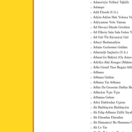
Adana'nýn Yollarý Taþlýk
Adatepe
Adil Efendi (U.h.)
Adým Adým Hak Yoluna V
Adýyaman Yolu Yaman
Að Deveyi Düzde Gördüm
Að Ellerin Sala Sala Gelen Y
Að Gül Ýle Kýrmýzý Gül
Aðacý Budamadým
Aðalar Gurbetten Geldim
Aðarmýþ Saçlarýn (U.h.)
Aðasar'ýn Balýný (Oy Asiye
Aðýlýn Altý Kenger (Mahm
Aðla Gönül Yine Bugün Að
Aðlama
Aðlama Gülüm
Aðlama Yar Aðlama
Aðlar Da Gezerim Daðlar B
Aðlarým Ýçin Ýçin
Aðlatma Gelem
Aðrý Daðýndan Uçtum
Ah Buðdayým Buðdayým
Ah Edip Aðlama Zülfü Siy
Ah Elmadan Elmadan
Ah Hamamcý Bu Hamama Gü
Ah Le Yar