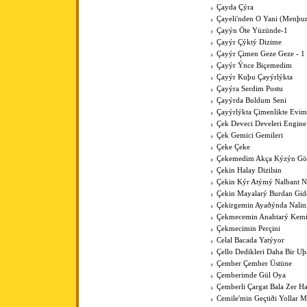
Çayda Çýra
Çayeli'nden O Yani (Menþur
Çayýn Öte Yüzünde-1
Çayýr Çýktý Dizime
Çayýr Çimen Geze Geze - 1
Çayýr Ýnce Biçemedim
Çayýr Kuþu Çayýrlýkta
Çayýra Serdim Postu
Çayýrda Buldum Seni
Çayýrlýkta Çimenlikte Evim
Çek Deveci Develeri Engine
Çek Gemici Gemileri
Çeke Çeke
Çekemedim Akça Kýzýn G
Çekin Halay Dizilsin
Çekin Kýr Atýmý Nalbant N
Çekin Mayalarý Burdan Gid
Çekirgemin Ayaðýnda Nalin
Çekmecemin Anahtarý Kemi
Çekmecimin Perçini
Celal Bacada Yatýyor
Çello Dedikleri Daha Bir U
Çember Çember Üstüne
Çemberimde Gül Oya
Çemberli Çargat Bala Zer 
Cemile'min Geçtiði Yollar M