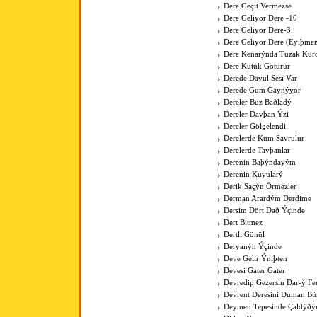
Dere Geçit Vermezse
Dere Geliyor Dere -10
Dere Geliyor Dere-3
Dere Geliyor Dere (Eyiþme
Dere Kenarýnda Tuzak Kurd
Dere Kütük Götürür
Derede Davul Sesi Var
Derede Gum Gaynýyor
Dereler Buz Baðladý
Dereler Davþan Ýzi
Dereler Gölgelendi
Derelerde Kum Savrulur
Derelerde Tavþanlar
Derenin Baþýndayým
Derenin Kuyularý
Derik Saçýn Örmezler
Derman Arardým Derdime
Dersim Dört Dað Ýçinde
Dert Bitmez
Dertli Gönül
Deryanýn Ýçinde
Deve Gelir Ýniþten
Devesi Gater Gater
Devredip Gezersin Dar-ý F
Devrent Deresini Duman Bü
Deymen Tepesinde Çaldýðý