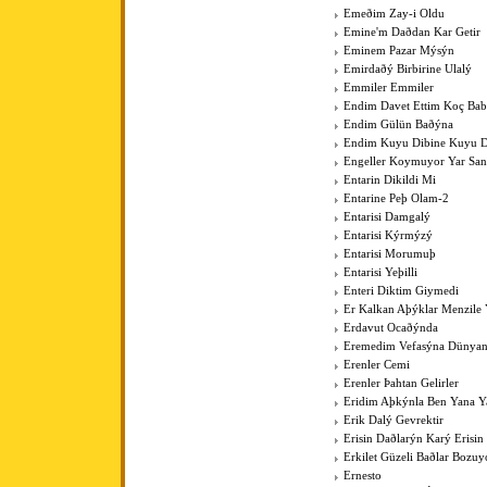
Emeðim Zay-i Oldu
Emine'm Daðdan Kar Getir
Eminem Pazar Mýsýn
Emirdaðý Birbirine Ulalý
Emmiler Emmiler
Endim Davet Ettim Koç Ba
Endim Gülün Baðýna
Endim Kuyu Dibine Kuyu D
Engeller Koymuyor Yar San
Entarin Dikildi Mi
Entarine Peþ Olam-2
Entarisi Damgalý
Entarisi Kýrmýzý
Entarisi Morumuþ
Entarisi Yeþilli
Enteri Diktim Giymedi
Er Kalkan Aþýklar Menzile Y
Erdavut Ocaðýnda
Eremedim Vefasýna Dünya
Erenler Cemi
Erenler Þahtan Gelirler
Eridim Aþkýnla Ben Yana Y
Erik Dalý Gevrektir
Erisin Daðlarýn Karý Erisin
Erkilet Güzeli Baðlar Bozuy
Ernesto