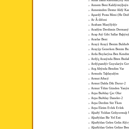
Anlat Bana Kabuslarýný Anl
Annem Beni Kaldýrmýþsýn
Annesinden Destur Aldý Kar
Apardý Posta Meni (He Ded
Ar Ã›ilifoni
Arabam Mazýlýdýr
Aradým Derdimin Dermaný
Arap Atý Gibi Sallar Baþýn
Ararlar Beni
Arayý Arayý Benim Buldu
Arayýp Gezerken Benim B
Arda Boylarýna Ben Kendim
Ardýç Arasýnda Biten Budak
Ardýçtandýr Guyularýn Go
Arg Altýnda Bendim Var
Armudu Taþlayalým
Armut Aðacý
Armut Dalda Dik Durur-2
Armut Ýdim Günden Yaným
Arpa Buðday Çec Olur
Arpa Buðday Daneler-2
Arpa Derdim Süt Ýken
Arpa Ektim Evlek Evlek
Aþaðý Yoldan Geliyormuþ 
Aþaðýdan Bir Yel Esti
Aþaðýdan Gelen Gelin Alýc
Aþaðýdan Gelen Geline Ben