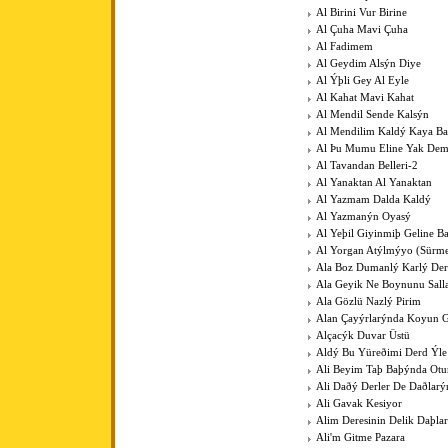
Al Birini Vur Birine
Al Çuha Mavi Çuha
Al Fadimem
Al Geydim Alsýn Diye
Al Ýþli Gey Al Eyle
Al Kahat Mavi Kahat
Al Mendil Sende Kalsýn
Al Mendilim Kaldý Kaya B
Al Þu Mumu Eline Yak De
Al Tavandan Belleri-2
Al Yanaktan Al Yanaktan
Al Yazmam Dalda Kaldý
Al Yazmanýn Oyasý
Al Yeþil Giyinmiþ Geline B
Al Yorgan Atýlmýyo (Sürme
Ala Boz Dumanlý Karlý Der
Ala Geyik Ne Boynunu Sall
Ala Gözlü Nazlý Pirim
Alan Çayýrlarýnda Koyun G
Alçacýk Duvar Üstü
Aldý Bu Yüreðimi Derd Ýle
Ali Beyim Taþ Baþýnda Otu
Ali Daðý Derler De Daðlarý
Ali Gavak Kesiyor
Alim Deresinin Delik Daþla
Ali'm Gitme Pazara