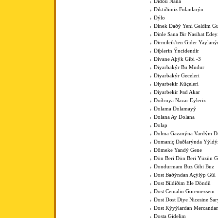
Didou Nana
Diktiðimiz Fidanlarýn
Dýlo
Dinek Daðý Yeni Geldim Gur
Dinle Sana Bir Nasihat Ede
Dirmilcik'ten Gider Yaylaný
Diþlerin Ýncidendir
Divane Aþýk Gibi -3
Diyarbakýr Bu Mudur
Diyarbakýr Geceleri
Diyarbekir Küçeleri
Diyarbekir Þad Akar
Doðruya Nazar Eyleriz
Dolama Dolamayý
Dolana Ay Dolana
Dolap
Dolma Gazanýna Vardým D
Domaniç Daðlarýnda Yýldýz
Dömeke Yandý Gene
Dön Beri Dön Beri Yüzün 
Dondurmam Buz Gibi Buz
Dost Baðýndan Açýlýp Gül
Dost Bildiðim Ele Döndü
Dost Cemalin Göremezsem
Dost Dost Diye Nicesine Sa
Dost Kýyýlardan Mercanda
Dosta Gidelim