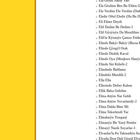
Ela Gözlü Nazlý Yari
Ela Gözlüm Ben Bu Elden 
Ele Verdim Ele Verdim (Dað
Eledir Oðul Eledir (Ha Bu D
Eli Elime Deydi
Elif Dedim Be Dedim-1
Elif Gýzýnýn Da Mendiline
Elif'in Kýnasýn Çamur Ettil
Elinde Bakýr Bakýr (Bursa 
Elinde Çýngýl Orak
Elinde Düdük Kaval
Elinde Oya (Menþure Haný
Elinde Süt Küleði-2
Elindedir Baðlama
Elindeki Mendili-2
Ella Ella
Ellerinde Defter Kalem
Ellik Baba Gidelim
Elma Attým Nar Geldi
Elma Attým Yuvarlandý-2
Elma Dalda Biter Mi
Elma Tekerlendi Yar
Elmalarýn Yongasý
Elmanýn Bir Yaný Pembe
Elmayý Nazik Soyarlar-1
Elvanlar'la Þu Takmaðýn Ar
Elveda Dost Deli Gönül Elv