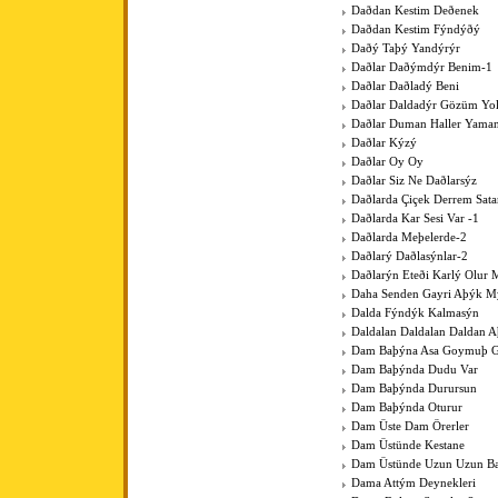
Daðdan Kestim Deðenek
Daðdan Kestim Fýndýðý
Daðý Taþý Yandýrýr
Daðlar Daðýmdýr Benim-1
Daðlar Daðladý Beni
Daðlar Daldadýr Gözüm Yo
Daðlar Duman Haller Yama
Daðlar Kýzý
Daðlar Oy Oy
Daðlar Siz Ne Daðlarsýz
Daðlarda Çiçek Derrem Sat
Daðlarda Kar Sesi Var -1
Daðlarda Meþelerde-2
Daðlarý Daðlasýnlar-2
Daðlarýn Eteði Karlý Olur 
Daha Senden Gayri Aþýk M
Dalda Fýndýk Kalmasýn
Daldalan Daldalan Daldan 
Dam Baþýna Asa Goymuþ G
Dam Baþýnda Dudu Var
Dam Baþýnda Durursun
Dam Baþýnda Oturur
Dam Üste Dam Örerler
Dam Üstünde Kestane
Dam Üstünde Uzun Uzun Bac
Dama Attým Deynekleri