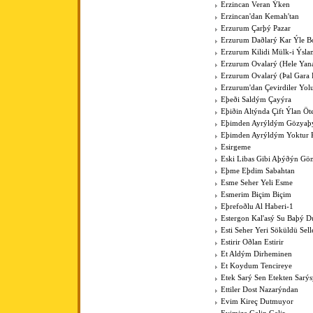
Erzincan Veran Ýken
Erzincan'dan Kemah'tan
Erzurum Çarþý Pazar
Erzurum Daðlarý Kar Ýle Bo
Erzurum Kilidi Mülk-i Ýsla
Erzurum Ovalarý (Hele Yan
Erzurum Ovalarý (Þal Gara 
Erzurum'dan Çevirdiler Yo
Eþeði Saldým Çayýra
Eþiðin Altýnda Çift Ýlan Öt
Eþimden Ayrýldým Gözya
Eþimden Ayrýldým Yoktur 
Esirgeme
Eski Libas Gibi Aþýðýn Gö
Eþme Eþdim Sabahtan
Esme Seher Yeli Esme
Esmerim Biçim Biçim
Eþrefoðlu Al Haberi-1
Estergon Kal'asý Su Baþý 
Esti Seher Yeri Söküldü Sell
Estirir Oðlan Estirir
Et Aldým Dirheminen
Et Koydum Tencireye
Etek Sarý Sen Etekten Sarý
Ettiler Dost Nazarýndan
Evim Kireç Dutmuyor