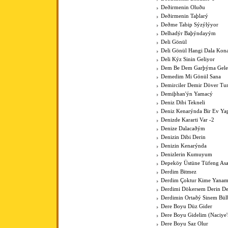
Deðirmenin Oluðu
Deðirmenin Taþlarý
Deðme Tabip Sýzýlýyor
Delhadýr Baþýndayým
Deli Gönül
Deli Gönül Hangi Dala Kona
Deli Kýz Sinin Geliyor
Dem Be Dem Garþýma Gele
Demedim Mi Gönül Sana
Demirciler Demir Döver Tu
Demiþhan'ýn Yamacý
Deniz Dibi Tekneli
Deniz Kenarýnda Bir Ev Y
Denizde Kararti Var -2
Denize Dalacaðým
Denizin Dibi Derin
Denizin Kenarýnda
Denizlerin Kumuyum
Depeköy Üstüne Tüfeng As
Derdim Bitmez
Derdim Çoktur Kime Yanam
Derdimi Dökersem Derin De
Derdimin Ortaðý Sinem Bül
Dere Boyu Düz Gider
Dere Boyu Gidelim (Naciye
Dere Boyu Saz Olur