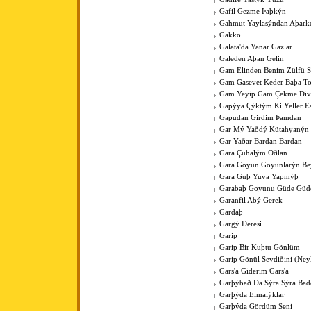
Gafil Gezme Þaþkýn
Gahmut Yaylasýndan Aþark
Gakko
Galata'da Yanar Gazlar
Galeden Aþan Gelin
Gam Elinden Benim Zülfü 
Gam Gasevet Keder Baþa T
Gam Yeyip Gam Çekme Div
Gapýya Çýktým Ki Yeller E
Gapudan Girdim Þamdan
Gar Mý Yaðdý Kütahyanýn
Gar Yaðar Bardan Bardan
Gara Çuhalým Oðlan
Gara Goyun Goyunlarýn Bey
Gara Guþ Yuva Yapmýþ
Garabaþ Goyunu Güde Güde
Garanfil Abý Gerek
Gardaþ
Gargý Deresi
Garip
Garip Bir Kuþtu Gönlüm
Garip Gönül Sevdiðini (Ney
Gars'a Giderim Gars'a
Garþýbað Da Sýra Sýra Bad
Garþýda Elmalýklar
Garþýda Gördüm Seni