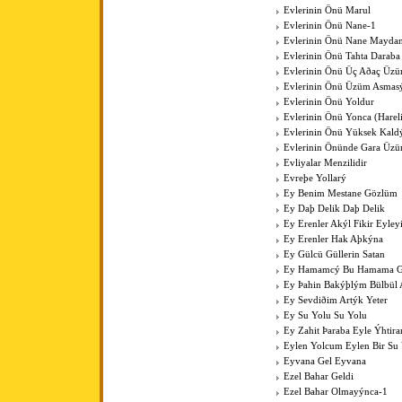
Evlerinin Önü Marul
Evlerinin Önü Nane-1
Evlerinin Önü Nane Mayda
Evlerinin Önü Tahta Daraba
Evlerinin Önü Üç Aðaç Üzü
Evlerinin Önü Üzüm Asmas
Evlerinin Önü Yoldur
Evlerinin Önü Yonca (Harel
Evlerinin Önü Yüksek Kal
Evlerinin Önünde Gara Üz
Evliyalar Menzilidir
Evreþe Yollarý
Ey Benim Mestane Gözlüm
Ey Daþ Delik Daþ Delik
Ey Erenler Akýl Fikir Eyley
Ey Erenler Hak Aþkýna
Ey Gülcü Güllerin Satan
Ey Hamamcý Bu Hamama Güz
Ey Þahin Bakýþlým Bülbül
Ey Sevdiðim Artýk Yeter
Ey Su Yolu Su Yolu
Ey Zahit Þaraba Eyle Ýhtir
Eylen Yolcum Eylen Bir Su
Eyvana Gel Eyvana
Ezel Bahar Geldi
Ezel Bahar Olmayýnca-1