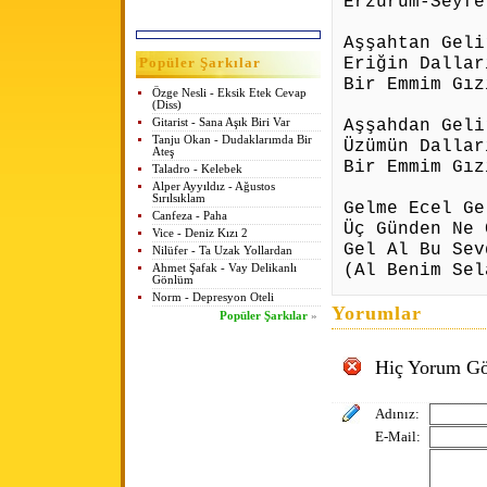
Erzurum-Seyfe
Aşşahtan Geli
Eriğin Dallar
Popüler Şarkılar
Bir Emmim Gız
Özge Nesli - Eksik Etek Cevap
(Diss)
Aşşahdan Geli
Gitarist - Sana Aşık Biri Var
Tanju Okan - Dudaklarımda Bir
Üzümün Dallar
Ateş
Bir Emmim Gız
Taladro - Kelebek
Alper Ayyıldız - Ağustos
Sırılsıklam
Gelme Ecel Ge
Canfeza - Paha
Üç Günden Ne 
Vice - Deniz Kızı 2
Gel Al Bu Sev
Nilüfer - Ta Uzak Yollardan
(Al Benim Sel
Ahmet Şafak - Vay Delikanlı
Gönlüm
Norm - Depresyon Oteli
Yorumlar
Popüler Şarkılar
»
Hiç Yorum Gö
Adınız:
E-Mail: