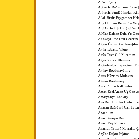
Ali'nin Sýrrý
Alýverin Baðlamamý Çalay
Alýverin Sandýðýmdan Kü
Allah Birdir Peygamber Hak
Allý Durnam Bizim Ele Var
Allý Gelin Taþ Baþýný Yol 
Allýlar Daldan Dala Ýp Ger
Alt'aydýr Dað Dað Gezerim
Altým Üstüm Kaç Kuruþluk
Altýn Tabakta Viþne
Altýn Tasta Gül Kuruttum
Altýn Yüzük Ulanmaz
Altýndandýr Kapýsýnýn Eþ
Altýný Bozdurayým-2
Altun Hýzmav Mülayim
Altunu Bozdurayým
Aman Aman Nalbandým
Aman Ecel Aman Üç Gün Ar
Amasya'nýn Daðlarý
Ana Beni Gönder Gedim O
Anacan Baðrýmý Can Eyle
Anadolum
Anam Ayasýn Beni
Anam Deyiki Bana..!
Anamur Yollarý Kayrakta Ç
Anýlar Düþtü Peþime