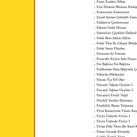
Ezem Ezeden Oðlan
Eziz Dostum Mennen Küsüp
Ezmeyinen Ezmeyinen
Ezrail Serime Çöktüðü Zam
Fadime'm Çemberunin
Fakirin Geldi Divane
Fatma'nýn Çiçekleri Dallan
Felek Beni Adým Adým
Felek Ýlen Þu Cihaný Bölüþ
Felek Senin Elinden
Feracemi Al Ýsterim
Ferayidir Kýzýn Adý Ferayi
Fes Baþýna Fes Baþýna
Feslikenim Dam Baþýnda Ç
Fidayda (Hüdayda)
Fincan Ýçi Fið Olur
Fincaný Taþtan Oyarlar-1
Fincaný Taþtan Oyarlar-3
Fincanýn Etrafý Yeþil
Fýndýk Serdim Harmana
Fýndýklý Bizim Yolumuz
Fýrat Kenarýnda Yüzen Kay
Fýrýn Üstünde Fýrýn-1
Fýrýn Üstünde Fýrýn-3
Fýrsat Elde Ýken Bir Amel 
Fistan Giymiþ Kýrmalý
Gadife Yastýk Yüzü