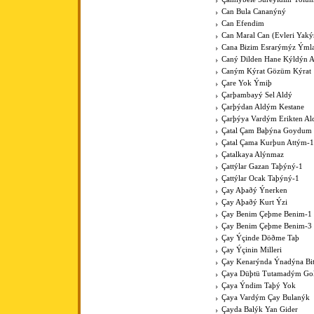
Can Bula Cananýný
Can Efendim
Can Maral Can (Evleri Yaký
Cana Bizim Esrarýmýz Ýml
Caný Dilden Hane Kýldýn 
Caným Kýrat Gözüm Kýrat
Çare Yok Ýmiþ
Çarþambayý Sel Aldý
Çarþýdan Aldým Kestane
Çarþýya Vardým Erikten A
Çatal Çam Baþýna Goydum 
Çatal Çama Kurþun Attým-1
Çatalkaya Alýnmaz
Çattýlar Gazan Taþýný-1
Çattýlar Ocak Taþýný-1
Çay Aþaðý Ýnerken
Çay Aþaðý Kurt Ýzi
Çay Benim Çeþme Benim-1
Çay Benim Çeþme Benim-3
Çay Ýçinde Döðme Taþ
Çay Ýçinin Milleri
Çay Kenarýnda Ýnadýna Bit
Çaya Düþtü Tutamadým Go
Çaya Ýndim Taþý Yok
Çaya Vardým Çay Bulanýk
Çayda Balýk Yan Gider