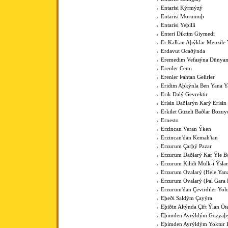
Entarisi Kýrmýzý
Entarisi Morumuþ
Entarisi Yeþilli
Enteri Diktim Giymedi
Er Kalkan Aþýklar Menzile Y
Erdavut Ocaðýnda
Eremedim Vefasýna Dünya
Erenler Cemi
Erenler Þahtan Gelirler
Eridim Aþkýnla Ben Yana Y
Erik Dalý Gevrektir
Erisin Daðlarýn Karý Erisin
Erkilet Güzeli Baðlar Bozuy
Ernesto
Erzincan Veran Ýken
Erzincan'dan Kemah'tan
Erzurum Çarþý Pazar
Erzurum Daðlarý Kar Ýle Bo
Erzurum Kilidi Mülk-i Ýsla
Erzurum Ovalarý (Hele Yan
Erzurum Ovalarý (Þal Gara 
Erzurum'dan Çevirdiler Yo
Eþeði Saldým Çayýra
Eþiðin Altýnda Çift Ýlan Öt
Eþimden Ayrýldým Gözya
Eþimden Ayrýldým Yoktur 