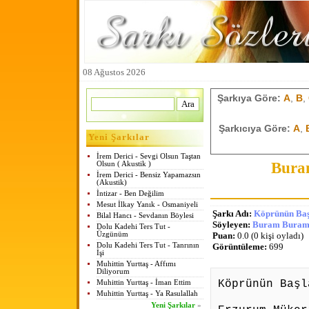
08 Ağustos 2026
Şarkıya Göre:
A
,
B
,
Şarkıcıya Göre:
A
,
Yeni Şarkılar
İrem Derici - Sevgi Olsun Taştan
Bura
Olsun ( Akustik )
İrem Derici - Bensiz Yapamazsın
(Akustik)
İntizar - Ben Değilim
Mesut İlkay Yanık - Osmaniyeli
Şarkı Adı:
Köprünün Baş
Bilal Hancı - Sevdanın Böylesi
Söyleyen:
Buram Buram 
Dolu Kadehi Ters Tut -
Üzgünüm
Puan:
0.0 (0 kişi oyladı)
Dolu Kadehi Ters Tut - Tanrının
Görüntüleme:
699
İşi
Muhittin Yurttaş - Affımı
Diliyorum
Köprünün Başl
Muhittin Yurttaş - İman Ettim
Muhittin Yurttaş - Ya Rasulallah
Yeni Şarkılar
»