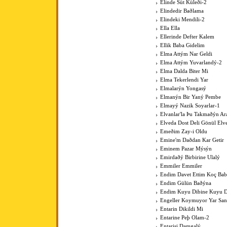
Elinde Süt Küleði-2
Elindedir Baðlama
Elindeki Mendili-2
Ella Ella
Ellerinde Defter Kalem
Ellik Baba Gidelim
Elma Attým Nar Geldi
Elma Attým Yuvarlandý-2
Elma Dalda Biter Mi
Elma Tekerlendi Yar
Elmalarýn Yongasý
Elmanýn Bir Yaný Pembe
Elmayý Nazik Soyarlar-1
Elvanlar'la Þu Takmaðýn Ar
Elveda Dost Deli Gönül Elv
Emeðim Zay-i Oldu
Emine'm Daðdan Kar Getir
Eminem Pazar Mýsýn
Emirdaðý Birbirine Ulalý
Emmiler Emmiler
Endim Davet Ettim Koç Ba
Endim Gülün Baðýna
Endim Kuyu Dibine Kuyu D
Engeller Koymuyor Yar San
Entarin Dikildi Mi
Entarine Peþ Olam-2
Entarisi Damgalý