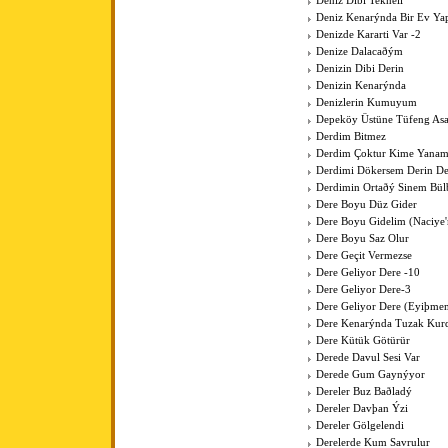
Deniz Dibi Tekneli
Deniz Kenarýnda Bir Ev Y
Denizde Kararti Var -2
Denize Dalacaðým
Denizin Dibi Derin
Denizin Kenarýnda
Denizlerin Kumuyum
Depeköy Üstüne Tüfeng As
Derdim Bitmez
Derdim Çoktur Kime Yanam
Derdimi Dökersem Derin De
Derdimin Ortaðý Sinem Bül
Dere Boyu Düz Gider
Dere Boyu Gidelim (Naciye
Dere Boyu Saz Olur
Dere Geçit Vermezse
Dere Geliyor Dere -10
Dere Geliyor Dere-3
Dere Geliyor Dere (Eyiþme
Dere Kenarýnda Tuzak Kurd
Dere Kütük Götürür
Derede Davul Sesi Var
Derede Gum Gaynýyor
Dereler Buz Baðladý
Dereler Davþan Ýzi
Dereler Gölgelendi
Derelerde Kum Savrulur