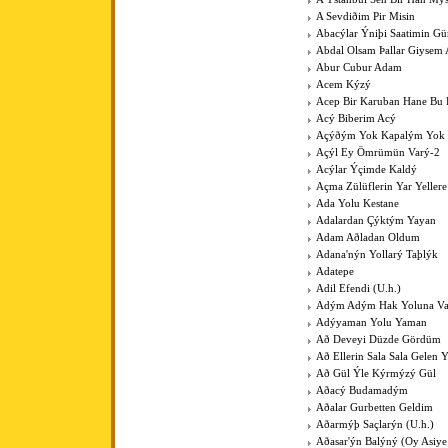
A Sevdiðim Pir Misin
Abacýlar Ýniþi Saatimin G
Abdal Olsam Þallar Giysem
Abur Cubur Adam
Acem Kýzý
Acep Bir Karuban Hane Bu
Acý Biberim Acý
Açýðým Yok Kapalým Yok
Açýl Ey Ömrümün Varý-2
Acýlar Ýçimde Kaldý
Açma Zülüflerin Yar Yeller
Ada Yolu Kestane
Adalardan Çýktým Yayan
Adam Aðladan Oldum
Adana'nýn Yollarý Taþlýk
Adatepe
Adil Efendi (U.h.)
Adým Adým Hak Yoluna V
Adýyaman Yolu Yaman
Að Deveyi Düzde Gördüm
Að Ellerin Sala Sala Gelen Y
Að Gül Ýle Kýrmýzý Gül
Aðacý Budamadým
Aðalar Gurbetten Geldim
Aðarmýþ Saçlarýn (U.h.)
Aðasar'ýn Balýný (Oy Asiye