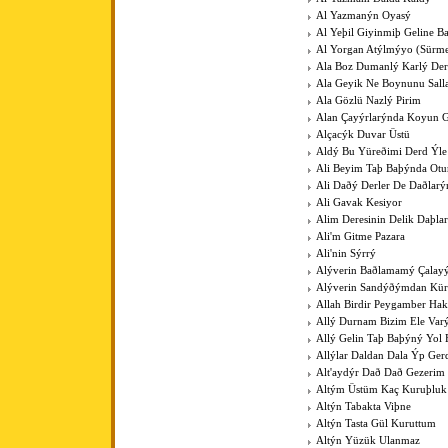
Al Yazmanýn Oyasý
Al Yeþil Giyinmiþ Geline B
Al Yorgan Atýlmýyo (Sürme
Ala Boz Dumanlý Karlý Der
Ala Geyik Ne Boynunu Sall
Ala Gözlü Nazlý Pirim
Alan Çayýrlarýnda Koyun G
Alçacýk Duvar Üstü
Aldý Bu Yüreðimi Derd Ýle
Ali Beyim Taþ Baþýnda Otu
Ali Daðý Derler De Daðlarý
Ali Gavak Kesiyor
Alim Deresinin Delik Daþla
Ali'm Gitme Pazara
Ali'nin Sýrrý
Alýverin Baðlamamý Çalay
Alýverin Sandýðýmdan Kü
Allah Birdir Peygamber Hak
Allý Durnam Bizim Ele Var
Allý Gelin Taþ Baþýný Yol 
Allýlar Daldan Dala Ýp Ger
Alt'aydýr Dað Dað Gezerim
Altým Üstüm Kaç Kuruþluk
Altýn Tabakta Viþne
Altýn Tasta Gül Kuruttum
Altýn Yüzük Ulanmaz