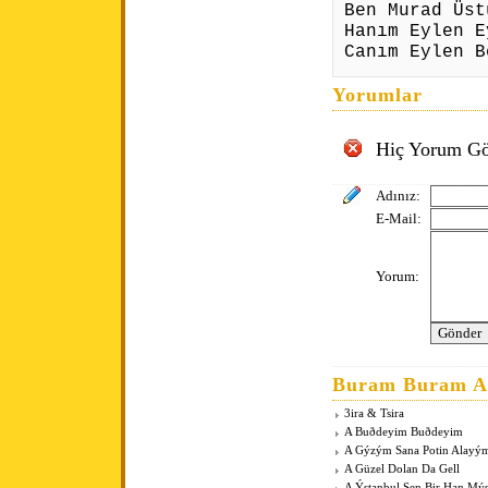
Ben Murad Üst
Hanım Eylen E
Canım Eylen B
Yorumlar
Hiç Yorum Gö
Adınız:
E-Mail:
Yorum:
Buram Buram An
3ira & Tsira
A Buðdeyim Buðdeyim
A Gýzým Sana Potin Alayý
A Güzel Dolan Da Gell
A Ýstanbul Sen Bir Han Mý