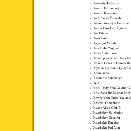
Derelerde Tavþanlar
Derenin Baþýndayým
Derenin Kuyularý
Derik Saçýn Örmezler
Derman Arardým Derdime
Dersim Dört Dað Ýçinde
Dert Bitmez
Dertli Gönül
Deryanýn Ýçinde
Deve Gelir Ýniþten
Devesi Gater Gater
Devredip Gezersin Dar-ý F
Devrent Deresini Duman Bü
Deymen Tepesinde Çaldýðý
Didou Nana
Diktiðimiz Fidanlarýn
Dýlo
Dinek Daðý Yeni Geldim Gur
Dinle Sana Bir Nasihat Ede
Dirmilcik'ten Gider Yaylaný
Diþlerin Ýncidendir
Divane Aþýk Gibi -3
Diyarbakýr Bu Mudur
Diyarbakýr Geceleri
Diyarbekir Küçeleri
Diyarbekir Þad Akar