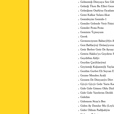
Gelmemiþ Dünyaya Sen Gib
Gelmiþ Ýken Bu Elleri Gez
Gelmiþem Otaðýna Oyadam
Gemi Kalkar Sulara Akar
Gemideyim Gemide-1
Gemiler Gelende Verir Fitini
Gemiler Posta Posta
Geminin Ýçineyum
Gerek
Germenciynen Baltacýðýn A
Gesi Baðlarýný Dolanýyoru
Getir Berber Getir De Aynay
Getirin Hakko'yu Geydirin 
Geydiðim Aldýr
Geydim Çarýklarýmý
Geyinmiþ Kuþanmýþ Yaylad
Gezdim Gurbet Eli Seyran 
Gezme Menden Aralý
Gezsem De Dünyanýn Dört
Gýcýr Gýcýr Gelir Yarin K
Gide Gide Gitmez Oldu Dizl
Gide Gide Yarelerim Dirildi
Gidelim
Gidemem Þiraz'a Ben
Giden Ay Dutulur Mu (Leyla'
Gider Oldum Padiþahým