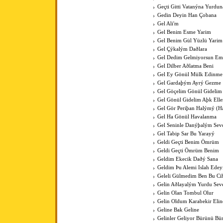
Geçti Gitti Vatanýna Yurdun
Gedin Deyin Han Çobana
Gel Ali'm
Gel Benim Esme Yarim
Gel Benim Gül Yüzlü Yarim
Gel Çýkalým Daðlara
Gel Dedim Gelmiyorsun Em
Gel Dilber Aðlatma Beni
Gel Ey Gönül Mülk Edinme
Gel Gardaþým Ayrý Gezme
Gel Göçelim Gönül Gidelim
Gel Gönül Gidelim Aþk Elle
Gel Gör Periþan Halýmý (H
Gel Ha Gönül Havalanma
Gel Seninle Danýþalým Sev
Gel Tabip Sar Bu Yarayý
Geldi Geçti Benim Ömrüm
Geldi Geçti Ömrüm Benim
Geldim Ekecik Daðý Sana
Geldim Þu Alemi Islah Ede
Geleli Gülmedim Ben Bu Cih
Gelin Aðlayalým Yurdu Sev
Gelin Olan Tombul Olur
Gelin Oldum Karabekir Elin
Geline Bak Geline
Gelinler Geliyor Bürünü Bü