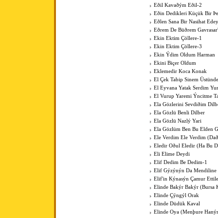
Eðil Kavaðým Eðil-2
Eðin Dedikleri Küçük Bir Þe
Eðlen Sana Bir Nasihat Ede
Eðrem De Büðrem Gavrasar'
Ekin Ektim Çöllere-1
Ekin Ektim Çöllere-3
Ekin Ýdim Oldum Harman
Ekini Biçer Oldum
Eklemedir Koca Konak
El Çek Tabip Sinem Üstünd
El Eyvana Yatak Serdim Y
El Vurup Yaremi Ýncitme T
Ela Gözlerini Sevdiðim Dilb
Ela Gözlü Benli Dilber
Ela Gözlü Nazlý Yari
Ela Gözlüm Ben Bu Elden 
Ele Verdim Ele Verdim (Dað
Eledir Oðul Eledir (Ha Bu D
Eli Elime Deydi
Elif Dedim Be Dedim-1
Elif Gýzýnýn Da Mendiline
Elif'in Kýnasýn Çamur Ettil
Elinde Bakýr Bakýr (Bursa 
Elinde Çýngýl Orak
Elinde Düdük Kaval
Elinde Oya (Menþure Haný