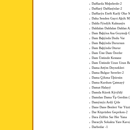
Daðlarda Meþelerde-2
Daðlarý Daðlasýnlar-2
Daðlarýn Eteði Karlý Olur 
Daha Senden Gayri Aþýk M
Dalda Fýndýk Kalmasýn
Daldalan Daldalan Daldan 
Dam Baþýna Asa Goymuþ G
Dam Baþýnda Dudu Var
Dam Baþýnda Durursun
Dam Baþýnda Oturur
Dam Üste Dam Örerler
Dam Üstünde Kestane
Dam Üstünde Uzun Uzun Bac
Dama Attým Deynekleri
Dama Bulgur Sererler-2
Dama Çýkma Üþürsün
Dama Kurdum Çatmayý
Damat Halayý
Damda Kürek Kýrýldý
Damdan Dama Ýp Gerdim (Þ
Damýmýz Ardý Çöle
Dane Dane Benleri Var Yüz
Dar Köprüden Geçerken-2
Dara Zülfün Sar Her Yana
Daracýk Sokakta Yare Kav
Darbedar -1