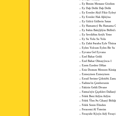
Ey Benim Mestane Gözlüm
Ey Daþ Delik Daþ Delik
Ey Erenler Akýl Fikir Eyley
Ey Erenler Hak Aþkýna
Ey Gülcü Güllerin Satan
Ey Hamamcý Bu Hamama Güz
Ey Þahin Bakýþlým Bülbül
Ey Sevdiðim Artýk Yeter
Ey Su Yolu Su Yolu
Ey Zahit Þaraba Eyle Ýhtir
Eylen Yolcum Eylen Bir Su
Eyvana Gel Eyvana
Ezel Bahar Geldi
Ezel Bahar Olmayýnca-1
Ezem Ezeden Oðlan
Eziz Dostum Mennen Küsüp
Ezmeyinen Ezmeyinen
Ezrail Serime Çöktüðü Zam
Fadime'm Çemberunin
Fakirin Geldi Divane
Fatma'nýn Çiçekleri Dallan
Felek Beni Adým Adým
Felek Ýlen Þu Cihaný Bölüþ
Felek Senin Elinden
Feracemi Al Ýsterim
Ferayidir Kýzýn Adý Ferayi