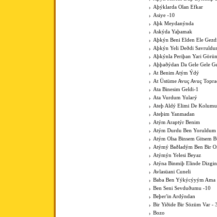
Aþýklarda Olan Efkar
Asiye -10
Aþk Meydanýnda
Askýda Yaþamak
Aþkýn Beni Elden Ele Gezdi
Aþkýn Yeli Deðdi Savruld
Aþkýnla Periþan Yari Görü
Aþþaðýdan Da Gele Gele Ge
At Benim Atým Ýdý
At Üstüme Avuç Avuç Topr
Ata Binesim Geldi-1
Ata Vurdum Yularý
Ateþ Aldý Elimi De Kolumu
Ateþim Yanmadan
Atým Araptýr Benim
Atým Durdu Ben Yoruldum
Atým Olsa Binsem Gitsem B
Atýmý Baðladým Ben Bir 
Atýmýn Yelesi Beyaz
Atýna Binmiþ Elinde Dizgin
Avlasüani Cuneli
Baba Ben Yýkýcýyým Ama K
Ben Seni Sevduðumu -10
Beþer'in Ardýndan
Bir Yiðide Bir Sözüm Var - 
Bozo