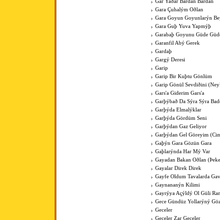
Gar Yaðar Bardan Bardan
Gara Çuhalým Oðlan
Gara Goyun Goyunlarýn Bey
Gara Guþ Yuva Yapmýþ
Garabaþ Goyunu Güde Güde
Garanfil Abý Gerek
Gardaþ
Gargý Deresi
Garip
Garip Bir Kuþtu Gönlüm
Garip Gönül Sevdiðini (Ney
Gars'a Giderim Gars'a
Garþýbað Da Sýra Sýra Bad
Garþýda Elmalýklar
Garþýda Gördüm Seni
Garþýdan Gaz Geliyor
Garþýdan Gel Göreyim (Cim
Gaþýn Gara Gözün Gara
Gaþlarýnda Har Mý Var
Gayadan Bakan Oðlan (Þeke
Gayalar Direk Direk
Gayfe Oldum Tavalarda Ga
Gaynananýn Kilimi
Gayrýya Açýldý Ol Güli Ra
Gece Gündüz Yollarýný Göz
Geceler
Geceler Zar Geceler