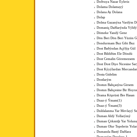
Doðruya Nazar Eyleriz
Dolama Dolamayý
Dolana Ay Dolana
Dolap
Dolma Gazanýna Vardým D
Domaniç Daðlarýnda Yýldýz
Dömeke Yandý Gene
Dön Beri Dön Beri Yüzün 
Dondurmam Buz Gibi Buz
Dost Baðýndan Açýlýp Gül
Dost Bildiðim Ele Döndü
Dost Cemalin Göremezsem
Dost Dost Diye Nicesine Sa
Dost Kýyýlardan Mercanda
Dosta Gidelim
Dostlarým
Dostun Bahçasýna Girsem
Dostun Bahçesine Bir Hoyra
Drama Köprüsü Bre Hasan
Duaz-ý Ýmam(1)
Duaz-ý Ýmam(3)
Duldalanma Yar Mevlayý Se
Duman Aldý Yollarýmý
Duman Çökmüþ Yar Yolun
Duman Olur Tepelerin Yola
Dumanda Bastý Daðlara
Dumaným Derelere-1