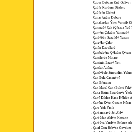
Cabur Daðdan Kuþ Geliyor
Çadýr Kurdum Düzlere
Çaðýrýn Efeleri
Cahar Attým Dubara
Çakallardan Ýner Vermiþ 
Çakmaðý Çak (Çýrada Yað 
Çaktým Çaktým Yanmadý
Çaldýðýn Saza Mý Yanam
Çalgýlar Çalar
Çalýn Davullarý
Çambaþýna Çýktým Çýram
Camilerde Minare
Caminin Ezaný Yok
Çamlar Altýna
Çamlýbele Süreyidim Yolu
Can Bula Cananýný
Can Efendim
Can Maral Can (Evleri Yaký
Cana Bizim Esrarýmýz Ýml
Caný Dilden Hane Kýldýn 
Caným Kýrat Gözüm Kýrat
Çare Yok Ýmiþ
Çarþambayý Sel Aldý
Çarþýdan Aldým Kestane
Çarþýya Vardým Erikten A
Çatal Çam Baþýna Goydum 