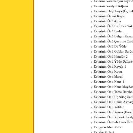
Evlerine Varamadým Arýmd
Evlerine Vardým Aðþam
Evlerinin Dalý Gaya (Üç Tell
Evlerinin Önleri Kuyu
Evlerinin Önü Arpa
Evlerinin Önü Bir Ufak Yok
Evlerinin Önü Budur
Evlerinin Önü Bulgur Kaza
Evlerinin Önü Çevirme Çar
Evlerinin Önü De Ýðde
Evlerinin Önü Guþlar Darýs
Evlerinin Önü Handýr-2
Evlerinin Önü Ýðde Dallarý
Evlerinin Önü Kavak-1
Evlerinin Önü Kuyu
Evlerinin Önü Marul
Evlerinin Önü Nane-1
Evlerinin Önü Nane Mayda
Evlerinin Önü Tahta Daraba
Evlerinin Önü Üç Aðaç Üzü
Evlerinin Önü Üzüm Asmas
Evlerinin Önü Yoldur
Evlerinin Önü Yonca (Harel
Evlerinin Önü Yüksek Kal
Evlerinin Önünde Gara Üz
Evliyalar Menzilidir
Evreþe Yollarý