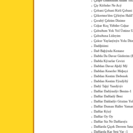
Çiriþe Gitmezdim Anam Yol
Çiy Köfteler Ne Acý
Çobani Çobani Kirli Çobani
Çökertme'den Çýktým Halil
Çorabý Çektim Dizime
Coþar Koç Yiðitler Coþar
Çubuðum Yok Yol Üstüne 
Çubuðuna Lüleyim
Çukur Yaylasýnýn Yolu Düz
Dadiþüimi
Dað Baþýnda Kestane
Daðda Da Davar Güderim (
Daðda Kýrarlar Cevizi
Daðdan Davar Aþdý Mý
Daðdan Keserler Meþeyi
Daðdan Kestim Deðenek
Daðdan Kestim Fýndýðý
Daðý Taþý Yandýrýr
Daðlar Daðýmdýr Benim-1
Daðlar Daðladý Beni
Daðlar Daldadýr Gözüm Yo
Daðlar Duman Haller Yama
Daðlar Kýzý
Daðlar Oy Oy
Daðlar Siz Ne Daðlarsýz
Daðlarda Çiçek Derrem Sat
Daðlarda Kar Sesi Var -1