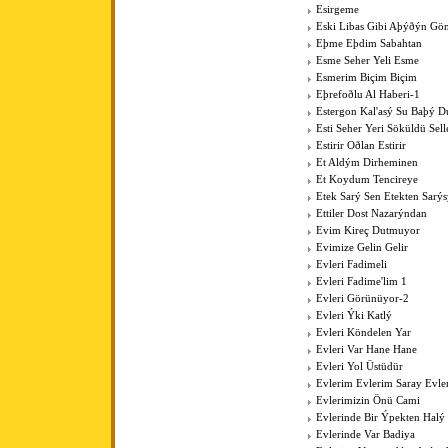
Esirgeme
Eski Libas Gibi Aþýðýn Gö
Eþme Eþdim Sabahtan
Esme Seher Yeli Esme
Esmerim Biçim Biçim
Eþrefoðlu Al Haberi-1
Estergon Kal'asý Su Baþý 
Esti Seher Yeri Söküldü Sell
Estirir Oðlan Estirir
Et Aldým Dirheminen
Et Koydum Tencireye
Etek Sarý Sen Etekten Sarý
Ettiler Dost Nazarýndan
Evim Kireç Dutmuyor
Evimize Gelin Gelir
Evleri Fadimeli
Evleri Fadime'lim 1
Evleri Görünüyor-2
Evleri Ýki Katlý
Evleri Köndelen Yar
Evleri Var Hane Hane
Evleri Yol Üstüdür
Evlerim Evlerim Saray Evle
Evlerimizin Önü Cami
Evlerinde Bir Ýpekten Halý
Evlerinde Var Badiya