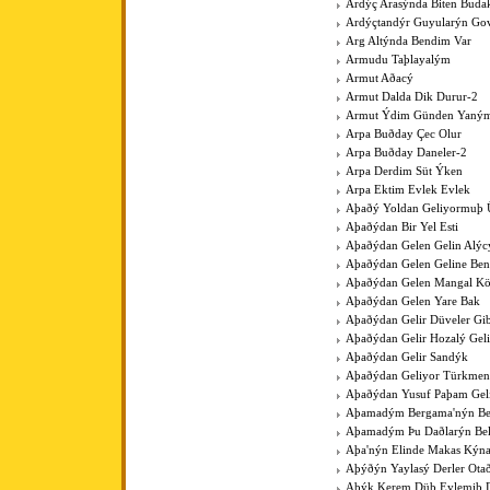
Ardýç Arasýnda Biten Budak
Ardýçtandýr Guyularýn Go
Arg Altýnda Bendim Var
Armudu Taþlayalým
Armut Aðacý
Armut Dalda Dik Durur-2
Armut Ýdim Günden Yaným
Arpa Buðday Çec Olur
Arpa Buðday Daneler-2
Arpa Derdim Süt Ýken
Arpa Ektim Evlek Evlek
Aþaðý Yoldan Geliyormuþ 
Aþaðýdan Bir Yel Esti
Aþaðýdan Gelen Gelin Alýc
Aþaðýdan Gelen Geline Ben
Aþaðýdan Gelen Mangal K
Aþaðýdan Gelen Yare Bak
Aþaðýdan Gelir Düveler Gib
Aþaðýdan Gelir Hozalý Gel
Aþaðýdan Gelir Sandýk
Aþaðýdan Geliyor Türkme
Aþaðýdan Yusuf Paþam Gel
Aþamadým Bergama'nýn Be
Aþamadým Þu Daðlarýn Bel
Aþa'nýn Elinde Makas Kýna
Aþýðýn Yaylasý Derler Ota
Aþýk Kerem Düþ Eylemiþ D