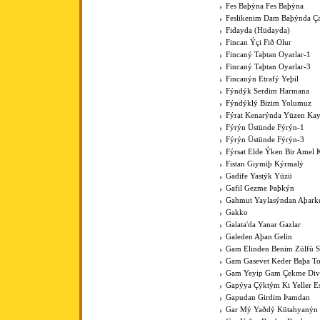
Fes Baþýna Fes Baþýna
Feslikenim Dam Baþýnda Ç
Fidayda (Hüdayda)
Fincan Ýçi Fið Olur
Fincaný Taþtan Oyarlar-1
Fincaný Taþtan Oyarlar-3
Fincanýn Etrafý Yeþil
Fýndýk Serdim Harmana
Fýndýklý Bizim Yolumuz
Fýrat Kenarýnda Yüzen Kay
Fýrýn Üstünde Fýrýn-1
Fýrýn Üstünde Fýrýn-3
Fýrsat Elde Ýken Bir Amel 
Fistan Giymiþ Kýrmalý
Gadife Yastýk Yüzü
Gafil Gezme Þaþkýn
Gahmut Yaylasýndan Aþark
Gakko
Galata'da Yanar Gazlar
Galeden Aþan Gelin
Gam Elinden Benim Zülfü 
Gam Gasevet Keder Baþa T
Gam Yeyip Gam Çekme Div
Gapýya Çýktým Ki Yeller E
Gapudan Girdim Þamdan
Gar Mý Yaðdý Kütahyanýn