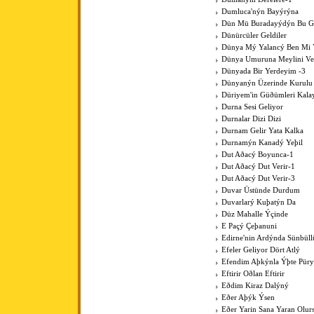
Dumluca'nýn Bayýrýna
Dün Mü Buradayýdýn Bu G
Dünürcüler Geldiler
Dünya Mý Yalancý Ben Mi 
Dünya Umuruna Meylini V
Dünyada Bir Yerdeyim -3
Dünyanýn Üzerinde Kurulu
Düriyem'in Güðümleri Kala
Durna Sesi Geliyor
Durnalar Dizi Dizi
Durnam Gelir Yata Kalka
Durnamýn Kanadý Yeþil
Dut Aðacý Boyunca-1
Dut Aðacý Dut Verir-1
Dut Aðacý Dut Verir-3
Duvar Üstünde Durdum
Duvarlarý Kuþatýn Da
Düz Mahalle Ýçinde
E Paçý Çeþanuni
Edirne'nin Ardýnda Sünbüll
Efeler Geliyor Dört Atlý
Efendim Aþkýnla Ýþte Pür
Eftirir Oðlan Eftirir
Eðdim Kiraz Dalýný
Eðer Aþýk Ýsen
Eðer Yarin Sana Yaran Olur