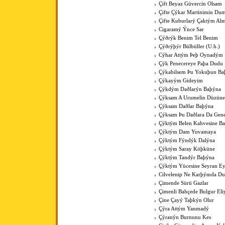
Çift Beyaz Güvercin Olsam
Çifte Çýkar Martinimin Du
Çifte Kuburlarý Çaktým Al
Cigaramý Ýnce Sar
Çýðrýk Benim Tel Benim
Çýðrýþýr Bülbüller (U.h.)
Cýhar Attým Þeþ Oynadým
Çýk Penecereye Paþa Dudu
Çýkabilsem Þu Yokuþun Ba
Çýkayým Gideyim
Çýkdým Daðlarýn Baþýna
Çýksam A Urumelin Düzüne
Çýksam Daðlar Baþýna
Çýksam Þu Daðlara Da Gene
Çýktým Belen Kahvesine B
Çýktým Dam Yuvamaya
Çýktým Fýndýk Dalýna
Çýktým Saray Köþküne
Çýktým Tandýr Baþýna
Çýktým Yücesine Seyran E
Cilvelenip Ne Karþýmda Du
Çimende Sürü Gazlar
Çimenli Bahçede Bulgur Eli
Çine Çayý Taþkýn Olur
Çýra Attým Yanmadý
Çýranýn Burnunu Kes