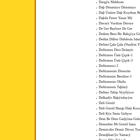
Dargýn Mahkum
Daþ Dönmüyo Dönmüyo
Daþ Üstüne Daþ Koydum B
Daþda Fener Yanar Mý
Davarý Vurdum Dereye
De Get Bayburt De Get
Dedem Beni Bir Bahçýya G
Dedim Dilber Didelerin Isl
Defimi Çala Çala (Nazlým Y
Deðirmen Dört Dolanýr
Deðirmen Üstü Çiçek-1
Deðirmen Üstü Çiçek-3
Deðirmenci 2
Deðirmenim Dönerim
Deðirmenin Bendine-1
Deðirmenin Oluðu
Deðirmenin Taþlarý
Deðme Tabip Sýzýlýyor
Delhadýr Baþýndayým
Deli Gönül
Deli Gönül Hangi Dala Kona
Deli Kýz Sinin Geliyor
Dem Be Dem Garþýma Gele
Demedim Mi Gönül Sana
Demirciler Demir Döver Tu
Demiþhan'ýn Yamacý