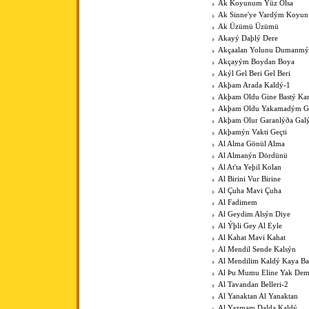
Ak Koyunum Yüz Olsa
Ak Sinne'ye Vardým Koyu
Ak Üzümü Üzümü
Akayý Daþlý Dere
Akçaalan Yolunu Dumanmý
Akçayým Boydan Boya
Akýl Gel Beri Gel Beri
Akþam Arada Kaldý-1
Akþam Oldu Gine Bastý Kar
Akþam Oldu Yakamadým 
Akþam Olur Garanlýða Gal
Akþamýn Vakti Geçti
Al Alma Gönül Alma
Al Almanýn Dördünü
Al At'ta Yeþil Kolan
Al Birini Vur Birine
Al Çuha Mavi Çuha
Al Fadimem
Al Geydim Alsýn Diye
Al Ýþli Gey Al Eyle
Al Kahat Mavi Kahat
Al Mendil Sende Kalsýn
Al Mendilim Kaldý Kaya B
Al Þu Mumu Eline Yak De
Al Tavandan Belleri-2
Al Yanaktan Al Yanaktan
Al Yazmam Dalda Kaldý