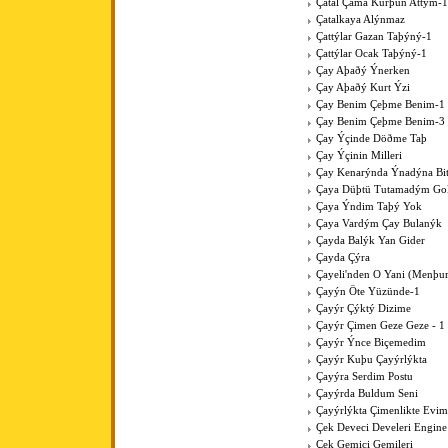
Çatal Çama Kurþun Attým-1
Çatalkaya Alýnmaz
Çattýlar Gazan Taþýný-1
Çattýlar Ocak Taþýný-1
Çay Aþaðý Ýnerken
Çay Aþaðý Kurt Ýzi
Çay Benim Çeþme Benim-1
Çay Benim Çeþme Benim-3
Çay Ýçinde Döðme Taþ
Çay Ýçinin Milleri
Çay Kenarýnda Ýnadýna Bit
Çaya Düþtü Tutamadým Go
Çaya Ýndim Taþý Yok
Çaya Vardým Çay Bulanýk
Çayda Balýk Yan Gider
Çayda Çýra
Çayeli'nden O Yani (Menþur
Çayýn Öte Yüzünde-1
Çayýr Çýktý Dizime
Çayýr Çimen Geze Geze - 1
Çayýr Ýnce Biçemedim
Çayýr Kuþu Çayýrlýkta
Çayýra Serdim Postu
Çayýrda Buldum Seni
Çayýrlýkta Çimenlikte Evim
Çek Deveci Develeri Engine
Çek Gemici Gemileri