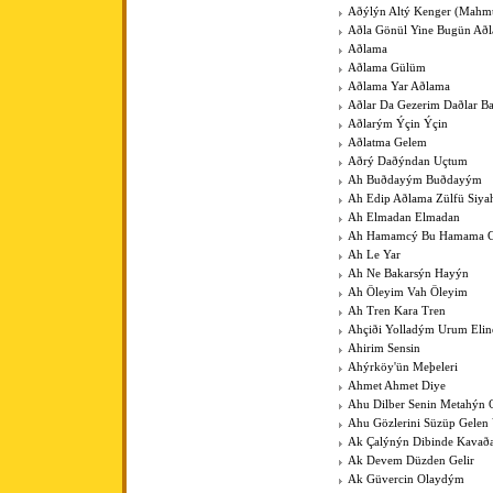
Aðýlýn Altý Kenger (Mahm
Aðla Gönül Yine Bugün Að
Aðlama
Aðlama Gülüm
Aðlama Yar Aðlama
Aðlar Da Gezerim Daðlar B
Aðlarým Ýçin Ýçin
Aðlatma Gelem
Aðrý Daðýndan Uçtum
Ah Buðdayým Buðdayým
Ah Edip Aðlama Zülfü Siy
Ah Elmadan Elmadan
Ah Hamamcý Bu Hamama Gü
Ah Le Yar
Ah Ne Bakarsýn Hayýn
Ah Öleyim Vah Öleyim
Ah Tren Kara Tren
Ahçiði Yolladým Urum Elin
Ahirim Sensin
Ahýrköy'ün Meþeleri
Ahmet Ahmet Diye
Ahu Dilber Senin Metahýn
Ahu Gözlerini Süzüp Gelen 
Ak Çalýnýn Dibinde Kavað
Ak Devem Düzden Gelir
Ak Güvercin Olaydým