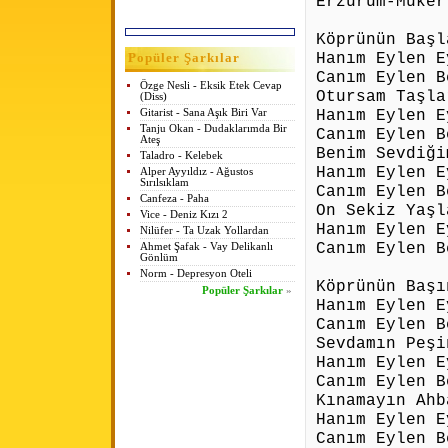
Erzurum-Müker
Köprünün Başl
Hanım Eylen E
Popüler Şarkılar
Canım Eylen B
Özge Nesli - Eksik Etek Cevap
Otursam Taşla
(Diss)
Hanım Eylen E
Gitarist - Sana Aşık Biri Var
Tanju Okan - Dudaklarımda Bir
Canım Eylen B
Ateş
Benim Sevdiği
Taladro - Kelebek
Hanım Eylen E
Alper Ayyıldız - Ağustos
Sırılsıklam
Canım Eylen B
Canfeza - Paha
On Sekiz Yaşl
Vice - Deniz Kızı 2
Hanım Eylen E
Nilüfer - Ta Uzak Yollardan
Canım Eylen B
Ahmet Şafak - Vay Delikanlı
Gönlüm
Norm - Depresyon Oteli
Köprünün Başı
Popüler Şarkılar
»
Hanım Eylen E
Canım Eylen B
Sevdamın Peşi
Hanım Eylen E
Canım Eylen B
Kınamayın Ahb
Hanım Eylen E
Canım Eylen B