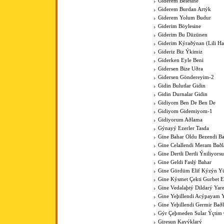
Giderem Belesine
Giderem Burdan Artýk
Giderem Yolum Budur
Giderim Böylesine
Giderim Bu Düzünen
Giderim Kýraðýnan (Lili Hal
Gideriz Biz Ýkimiz
Giderken Eyle Beni
Gidersen Bize Uðra
Gidersen Göndereyim-2
Gidin Bulutlar Gidin
Gidin Durnalar Gidin
Gidiyom Ben De Ben De
Gidiyom Gidemiyom-1
Gidiyorum Aðlama
Gýnayý Ezerler Tasda
Gine Bahar Oldu Bezendi Ba
Gine Celallendi Meram Baðl
Gine Dertli Dertli Ýniliyors
Gine Geldi Faslý Bahar
Gine Gördüm Elif Kýzýn Y
Gine Kýsmet Çekti Gurbet El
Gine Vedalaþtý Dildarý Yar
Gine Yeþillendi Acýpayam Y
Gine Yeþillendi Germir Bað
Gýr Çeþmeden Sular Ýçti
Giresun Kayýklarý