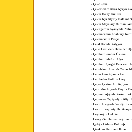
Çeke Çeke
Çekemedim Akça Kýzýn G
Çekin Halay Dizilsin
Çekin Kýr Atýmý Nalbant N
Çekin Mayalarý Burdan Gid
Çekirgemin Ayaðýnda Nalin
Çekmecemin Anahtarý Kemi
Çekmecimin Perçini
Celal Bacada Yatýyor
Çello Dedikleri Daha Bir U
Çember Çember Üstüne
Çemberimde Gül Oya
Çemberli Çargat Bala Zer 
Cemile'min Geçtiði Yollar M
Cemo Gün Aþanda Gel
Cenikiden Duttum Darý
Çeper Çektim Yol Açdým
Çermiðin Altýnda Büyük Bi
Çeþme Baþýnda Yarimi Bek
Çeþmeler Yaptýrdým Altýn 
Ceviz Arasýnda Vardýr Evi
Cevizin Yapraðý Dal Arasýn
Ceyraným Gel Gel
Cezayir'in Harmanlarý Savr
Çýbýk Lülesin Bulmuþ
Çiçekten Harman Olmaz