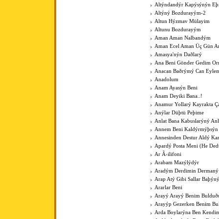
Altýndandýr Kapýsýnýn Eþ
Altýný Bozdurayým-2
Altun Hýzmav Mülayim
Altunu Bozdurayým
Aman Aman Nalbandým
Aman Ecel Aman Üç Gün Ar
Amasya'nýn Daðlarý
Ana Beni Gönder Gedim O
Anacan Baðrýmý Can Eyle
Anadolum
Anam Ayasýn Beni
Anam Deyiki Bana..!
Anamur Yollarý Kayrakta Ç
Anýlar Düþtü Peþime
Anlat Bana Kabuslarýný Anl
Annem Beni Kaldýrmýþsýn
Annesinden Destur Aldý Kar
Apardý Posta Meni (He Ded
Ar Ã›ilifoni
Arabam Mazýlýdýr
Aradým Derdimin Dermaný
Arap Atý Gibi Sallar Baþýn
Ararlar Beni
Arayý Arayý Benim Buldu
Arayýp Gezerken Benim B
Arda Boylarýna Ben Kendim