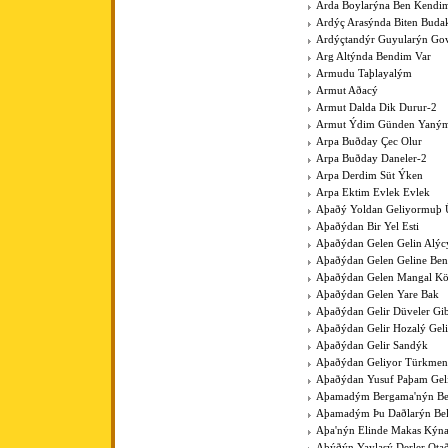
Arda Boylarýna Ben Kendim
Ardýç Arasýnda Biten Budak
Ardýçtandýr Guyularýn Go
Arg Altýnda Bendim Var
Armudu Taþlayalým
Armut Aðacý
Armut Dalda Dik Durur-2
Armut Ýdim Günden Yaným
Arpa Buðday Çec Olur
Arpa Buðday Daneler-2
Arpa Derdim Süt Ýken
Arpa Ektim Evlek Evlek
Aþaðý Yoldan Geliyormuþ 
Aþaðýdan Bir Yel Esti
Aþaðýdan Gelen Gelin Alýc
Aþaðýdan Gelen Geline Ben
Aþaðýdan Gelen Mangal K
Aþaðýdan Gelen Yare Bak
Aþaðýdan Gelir Düveler Gib
Aþaðýdan Gelir Hozalý Gel
Aþaðýdan Gelir Sandýk
Aþaðýdan Geliyor Türkme
Aþaðýdan Yusuf Paþam Gel
Aþamadým Bergama'nýn Be
Aþamadým Þu Daðlarýn Bel
Aþa'nýn Elinde Makas Kýna
Aþýðýn Yaylasý Derler Ota