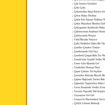
Çek Gemici Gemileri
Çeke Çeke
Çekemedim Akça Kýzýn G
Çekin Halay Dizilsin
Çekin Kýr Atýmý Nalbant N
Çekin Mayalarý Burdan Gid
Çekirgemin Ayaðýnda Nalin
Çekmecemin Anahtarý Kemi
Çekmecimin Perçini
Celal Bacada Yatýyor
Çello Dedikleri Daha Bir U
Çember Çember Üstüne
Çemberimde Gül Oya
Çemberli Çargat Bala Zer 
Cemile'min Geçtiði Yollar M
Cemo Gün Aþanda Gel
Cenikiden Duttum Darý
Çeper Çektim Yol Açdým
Çermiðin Altýnda Büyük Bi
Çeþme Baþýnda Yarimi Bek
Çeþmeler Yaptýrdým Altýn 
Ceviz Arasýnda Vardýr Evi
Cevizin Yapraðý Dal Arasýn
Ceyraným Gel Gel
Cezayir'in Harmanlarý Savr
Çýbýk Lülesin Bulmuþ