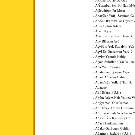
A Güzel Dolan Da Gell
A Ýstanbul Sen Bir Han Mý
A Sevdiðim Pir Misin
Abacýlar Ýniþi Saatimin G
Abdal Olsam Þallar Giysem
Abur Cubur Adam
Acem Kýzý
Acep Bir Karuban Hane Bu
Acý Biberim Acý
Açýðým Yok Kapalým Yok
Açýl Ey Ömrümün Varý-2
Acýlar Ýçimde Kaldý
Açma Zülüflerin Yar Yeller
Ada Yolu Kestane
Adalardan Çýktým Yayan
Adam Aðladan Oldum
Adana'nýn Yollarý Taþlýk
Adatepe
Adil Efendi (U.h.)
Adým Adým Hak Yoluna V
Adýyaman Yolu Yaman
Að Deveyi Düzde Gördüm
Að Ellerin Sala Sala Gelen Y
Að Gül Ýle Kýrmýzý Gül
Aðacý Budamadým
Aðalar Gurbetten Geldim
Aðarmýþ Saçlarýn (U.h.)