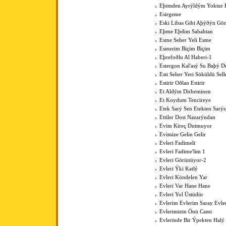
Eþimden Ayrýldým Yoktur 
Esirgeme
Eski Libas Gibi Aþýðýn Gö
Eþme Eþdim Sabahtan
Esme Seher Yeli Esme
Esmerim Biçim Biçim
Eþrefoðlu Al Haberi-1
Estergon Kal'asý Su Baþý 
Esti Seher Yeri Söküldü Sell
Estirir Oðlan Estirir
Et Aldým Dirheminen
Et Koydum Tencireye
Etek Sarý Sen Etekten Sarý
Ettiler Dost Nazarýndan
Evim Kireç Dutmuyor
Evimize Gelin Gelir
Evleri Fadimeli
Evleri Fadime'lim 1
Evleri Görünüyor-2
Evleri Ýki Katlý
Evleri Köndelen Yar
Evleri Var Hane Hane
Evleri Yol Üstüdür
Evlerim Evlerim Saray Evle
Evlerimizin Önü Cami
Evlerinde Bir Ýpekten Halý