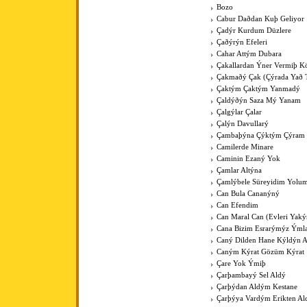
Bozo
Cabur Daðdan Kuþ Geliyor
Çadýr Kurdum Düzlere
Çaðýrýn Efeleri
Cahar Attým Dubara
Çakallardan Ýner Vermiþ 
Çakmaðý Çak (Çýrada Yað 
Çaktým Çaktým Yanmadý
Çaldýðýn Saza Mý Yanam
Çalgýlar Çalar
Çalýn Davullarý
Çambaþýna Çýktým Çýram
Camilerde Minare
Caminin Ezaný Yok
Çamlar Altýna
Çamlýbele Süreyidim Yolu
Can Bula Cananýný
Can Efendim
Can Maral Can (Evleri Yaký
Cana Bizim Esrarýmýz Ýml
Caný Dilden Hane Kýldýn 
Caným Kýrat Gözüm Kýrat
Çare Yok Ýmiþ
Çarþambayý Sel Aldý
Çarþýdan Aldým Kestane
Çarþýya Vardým Erikten A