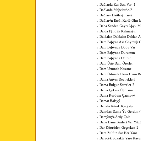
Daðlarda Kar Sesi Var -1
Daðlarda Meþelerde-2
Daðlarý Daðlasýnlar-2
Daðlarýn Eteði Karlý Olur 
Daha Senden Gayri Aþýk M
Dalda Fýndýk Kalmasýn
Daldalan Daldalan Daldan 
Dam Baþýna Asa Goymuþ G
Dam Baþýnda Dudu Var
Dam Baþýnda Durursun
Dam Baþýnda Oturur
Dam Üste Dam Örerler
Dam Üstünde Kestane
Dam Üstünde Uzun Uzun Bac
Dama Attým Deynekleri
Dama Bulgur Sererler-2
Dama Çýkma Üþürsün
Dama Kurdum Çatmayý
Damat Halayý
Damda Kürek Kýrýldý
Damdan Dama Ýp Gerdim (Þ
Damýmýz Ardý Çöle
Dane Dane Benleri Var Yüz
Dar Köprüden Geçerken-2
Dara Zülfün Sar Her Yana
Daracýk Sokakta Yare Kav