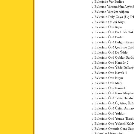
Evlerinde Var Badiya
Evlerine Varamadým Arýmd
Evlerine Vardým Aðþam
Evlerinin Dalý Gaya (Üç Tell
Evlerinin Önleri Kuyu
Evlerinin Önü Arpa
Evlerinin Önü Bir Ufak Yok
Evlerinin Önü Budur
Evlerinin Önü Bulgur Kaza
Evlerinin Önü Çevirme Çar
Evlerinin Önü De Ýðde
Evlerinin Önü Guþlar Darýs
Evlerinin Önü Handýr-2
Evlerinin Önü Ýðde Dallarý
Evlerinin Önü Kavak-1
Evlerinin Önü Kuyu
Evlerinin Önü Marul
Evlerinin Önü Nane-1
Evlerinin Önü Nane Mayda
Evlerinin Önü Tahta Daraba
Evlerinin Önü Üç Aðaç Üzü
Evlerinin Önü Üzüm Asmas
Evlerinin Önü Yoldur
Evlerinin Önü Yonca (Harel
Evlerinin Önü Yüksek Kal
Evlerinin Önünde Gara Üz
Evliyalar Menzilidir