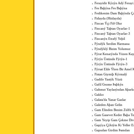
Ferayidir Kýzýn Adý Ferayi
Fes Baþýna Fes Baþýna
Feslikenim Dam Baþýnda Ç
Fidayda (Hüdayda)
Fincan Ýçi Fið Olur
Fincaný Taþtan Oyarlar-1
Fincaný Taþtan Oyarlar-3
Fincanýn Etrafý Yeþil
Fýndýk Serdim Harmana
Fýndýklý Bizim Yolumuz
Fýrat Kenarýnda Yüzen Kay
Fýrýn Üstünde Fýrýn-1
Fýrýn Üstünde Fýrýn-3
Fýrsat Elde Ýken Bir Amel 
Fistan Giymiþ Kýrmalý
Gadife Yastýk Yüzü
Gafil Gezme Þaþkýn
Gahmut Yaylasýndan Aþark
Gakko
Galata'da Yanar Gazlar
Galeden Aþan Gelin
Gam Elinden Benim Zülfü 
Gam Gasevet Keder Baþa T
Gam Yeyip Gam Çekme Div
Gapýya Çýktým Ki Yeller E
Gapudan Girdim Þamdan