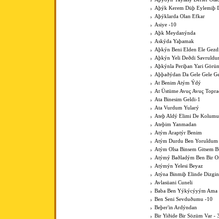
Aþýk Kerem Düþ Eylemiþ D
Aþýklarda Olan Efkar
Asiye -10
Aþk Meydanýnda
Askýda Yaþamak
Aþkýn Beni Elden Ele Gezdi
Aþkýn Yeli Deðdi Savruld
Aþkýnla Periþan Yari Görü
Aþþaðýdan Da Gele Gele Ge
At Benim Atým Ýdý
At Üstüme Avuç Avuç Topr
Ata Binesim Geldi-1
Ata Vurdum Yularý
Ateþ Aldý Elimi De Kolumu
Ateþim Yanmadan
Atým Araptýr Benim
Atým Durdu Ben Yoruldum
Atým Olsa Binsem Gitsem B
Atýmý Baðladým Ben Bir 
Atýmýn Yelesi Beyaz
Atýna Binmiþ Elinde Dizgin
Avlasüani Cuneli
Baba Ben Yýkýcýyým Ama K
Ben Seni Sevduðumu -10
Beþer'in Ardýndan
Bir Yiðide Bir Sözüm Var - 