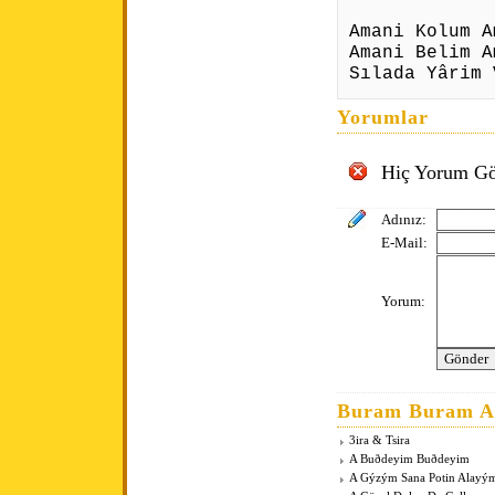
Amani Kolum A
Amani Belim A
Sılada Yârim 
Yorumlar
Hiç Yorum Gö
Adınız:
E-Mail:
Yorum:
Buram Buram An
3ira & Tsira
A Buðdeyim Buðdeyim
A Gýzým Sana Potin Alayý