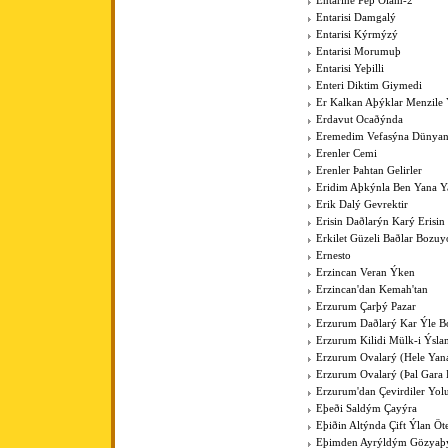
Entarine Peþ Olam-2
Entarisi Damgalý
Entarisi Kýrmýzý
Entarisi Morumuþ
Entarisi Yeþilli
Enteri Diktim Giymedi
Er Kalkan Aþýklar Menzile Y
Erdavut Ocaðýnda
Eremedim Vefasýna Dünya
Erenler Cemi
Erenler Þahtan Gelirler
Eridim Aþkýnla Ben Yana Y
Erik Dalý Gevrektir
Erisin Daðlarýn Karý Erisin
Erkilet Güzeli Baðlar Bozuy
Ernesto
Erzincan Veran Ýken
Erzincan'dan Kemah'tan
Erzurum Çarþý Pazar
Erzurum Daðlarý Kar Ýle Bo
Erzurum Kilidi Mülk-i Ýsla
Erzurum Ovalarý (Hele Yan
Erzurum Ovalarý (Þal Gara 
Erzurum'dan Çevirdiler Yo
Eþeði Saldým Çayýra
Eþiðin Altýnda Çift Ýlan Öt
Eþimden Ayrýldým Gözya