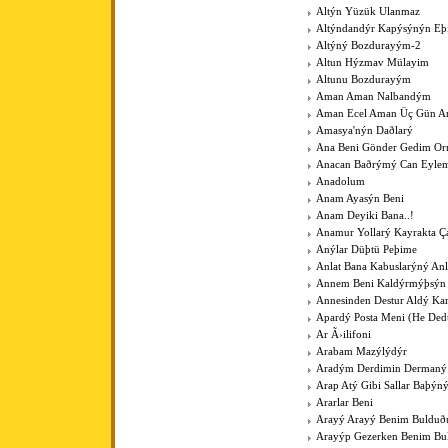
Altýn Yüzük Ulanmaz
Altýndandýr Kapýsýnýn Eþ
Altýný Bozdurayým-2
Altun Hýzmav Mülayim
Altunu Bozdurayým
Aman Aman Nalbandým
Aman Ecel Aman Üç Gün Ar
Amasya'nýn Daðlarý
Ana Beni Gönder Gedim O
Anacan Baðrýmý Can Eyle
Anadolum
Anam Ayasýn Beni
Anam Deyiki Bana..!
Anamur Yollarý Kayrakta Ç
Anýlar Düþtü Peþime
Anlat Bana Kabuslarýný Anl
Annem Beni Kaldýrmýþsýn
Annesinden Destur Aldý Kar
Apardý Posta Meni (He Ded
Ar Ã›ilifoni
Arabam Mazýlýdýr
Aradým Derdimin Dermaný
Arap Atý Gibi Sallar Baþýn
Ararlar Beni
Arayý Arayý Benim Buldu
Arayýp Gezerken Benim B