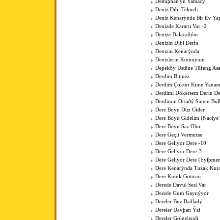
Demiþhan'ýn Yamacý
Deniz Dibi Tekneli
Deniz Kenarýnda Bir Ev Y
Denizde Kararti Var -2
Denize Dalacaðým
Denizin Dibi Derin
Denizin Kenarýnda
Denizlerin Kumuyum
Depeköy Üstüne Tüfeng As
Derdim Bitmez
Derdim Çoktur Kime Yanam
Derdimi Dökersem Derin De
Derdimin Ortaðý Sinem Bül
Dere Boyu Düz Gider
Dere Boyu Gidelim (Naciye
Dere Boyu Saz Olur
Dere Geçit Vermezse
Dere Geliyor Dere -10
Dere Geliyor Dere-3
Dere Geliyor Dere (Eyiþme
Dere Kenarýnda Tuzak Kurd
Dere Kütük Götürür
Derede Davul Sesi Var
Derede Gum Gaynýyor
Dereler Buz Baðladý
Dereler Davþan Ýzi
Dereler Gölgelendi