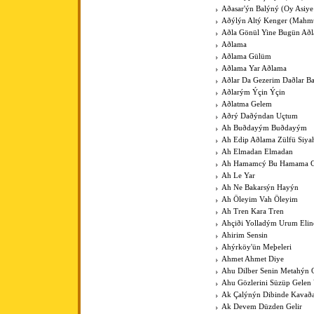
Aðasar'ýn Balýný (Oy Asiye
Aðýlýn Altý Kenger (Mahm
Aðla Gönül Yine Bugün Að
Aðlama
Aðlama Gülüm
Aðlama Yar Aðlama
Aðlar Da Gezerim Daðlar B
Aðlarým Ýçin Ýçin
Aðlatma Gelem
Aðrý Daðýndan Uçtum
Ah Buðdayým Buðdayým
Ah Edip Aðlama Zülfü Siy
Ah Elmadan Elmadan
Ah Hamamcý Bu Hamama Gü
Ah Le Yar
Ah Ne Bakarsýn Hayýn
Ah Öleyim Vah Öleyim
Ah Tren Kara Tren
Ahçiði Yolladým Urum Elin
Ahirim Sensin
Ahýrköy'ün Meþeleri
Ahmet Ahmet Diye
Ahu Dilber Senin Metahýn
Ahu Gözlerini Süzüp Gelen 
Ak Çalýnýn Dibinde Kavað
Ak Devem Düzden Gelir