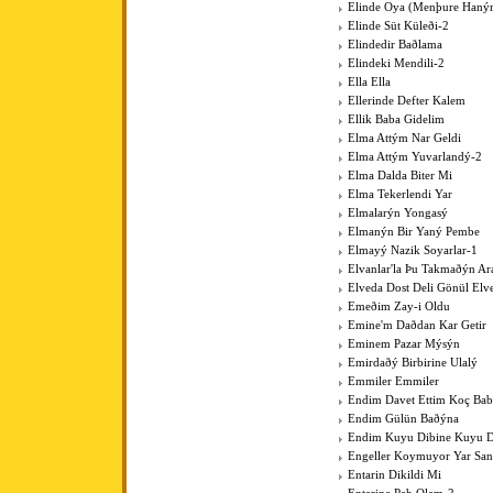
Elinde Oya (Menþure Haný
Elinde Süt Küleði-2
Elindedir Baðlama
Elindeki Mendili-2
Ella Ella
Ellerinde Defter Kalem
Ellik Baba Gidelim
Elma Attým Nar Geldi
Elma Attým Yuvarlandý-2
Elma Dalda Biter Mi
Elma Tekerlendi Yar
Elmalarýn Yongasý
Elmanýn Bir Yaný Pembe
Elmayý Nazik Soyarlar-1
Elvanlar'la Þu Takmaðýn Ar
Elveda Dost Deli Gönül Elv
Emeðim Zay-i Oldu
Emine'm Daðdan Kar Getir
Eminem Pazar Mýsýn
Emirdaðý Birbirine Ulalý
Emmiler Emmiler
Endim Davet Ettim Koç Ba
Endim Gülün Baðýna
Endim Kuyu Dibine Kuyu D
Engeller Koymuyor Yar San
Entarin Dikildi Mi