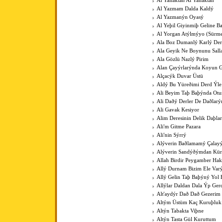
Al Yanaktan Al Yanaktan
Al Yazmam Dalda Kaldý
Al Yazmanýn Oyasý
Al Yeþil Giyinmiþ Geline B
Al Yorgan Atýlmýyo (Sürme
Ala Boz Dumanlý Karlý Der
Ala Geyik Ne Boynunu Sall
Ala Gözlü Nazlý Pirim
Alan Çayýrlarýnda Koyun G
Alçacýk Duvar Üstü
Aldý Bu Yüreðimi Derd Ýle
Ali Beyim Taþ Baþýnda Otu
Ali Daðý Derler De Daðlarý
Ali Gavak Kesiyor
Alim Deresinin Delik Daþla
Ali'm Gitme Pazara
Ali'nin Sýrrý
Alýverin Baðlamamý Çalay
Alýverin Sandýðýmdan Kü
Allah Birdir Peygamber Hak
Allý Durnam Bizim Ele Var
Allý Gelin Taþ Baþýný Yol 
Allýlar Daldan Dala Ýp Ger
Alt'aydýr Dað Dað Gezerim
Altým Üstüm Kaç Kuruþluk
Altýn Tabakta Viþne
Altýn Tasta Gül Kuruttum