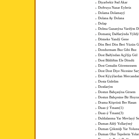
Diyarbekir Þad Akar
Doðruya Nazar Eyleriz
Dolama Dolamayý
Dolana Ay Dolana
Dolap
Dolma Gazanýna Vardým D
Domaniç Daðlarýnda Yýldýz
Dömeke Yandý Gene
Dön Beri Dön Beri Yüzün 
Dondurmam Buz Gibi Buz
Dost Baðýndan Açýlýp Gül
Dost Bildiðim Ele Döndü
Dost Cemalin Göremezsem
Dost Dost Diye Nicesine Sa
Dost Kýyýlardan Mercanda
Dosta Gidelim
Dostlarým
Dostun Bahçasýna Girsem
Dostun Bahçesine Bir Hoyra
Drama Köprüsü Bre Hasan
Duaz-ý Ýmam(1)
Duaz-ý Ýmam(3)
Duldalanma Yar Mevlayý Se
Duman Aldý Yollarýmý
Duman Çökmüþ Yar Yolun
Duman Olur Tepelerin Yola