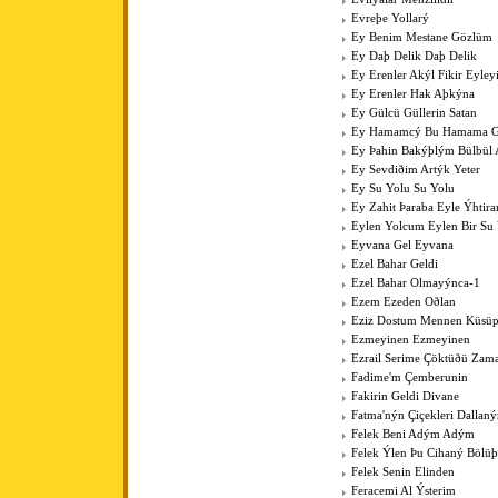
Evreþe Yollarý
Ey Benim Mestane Gözlüm
Ey Daþ Delik Daþ Delik
Ey Erenler Akýl Fikir Eyley
Ey Erenler Hak Aþkýna
Ey Gülcü Güllerin Satan
Ey Hamamcý Bu Hamama Güz
Ey Þahin Bakýþlým Bülbül
Ey Sevdiðim Artýk Yeter
Ey Su Yolu Su Yolu
Ey Zahit Þaraba Eyle Ýhtir
Eylen Yolcum Eylen Bir Su
Eyvana Gel Eyvana
Ezel Bahar Geldi
Ezel Bahar Olmayýnca-1
Ezem Ezeden Oðlan
Eziz Dostum Mennen Küsüp
Ezmeyinen Ezmeyinen
Ezrail Serime Çöktüðü Zam
Fadime'm Çemberunin
Fakirin Geldi Divane
Fatma'nýn Çiçekleri Dallan
Felek Beni Adým Adým
Felek Ýlen Þu Cihaný Bölüþ
Felek Senin Elinden
Feracemi Al Ýsterim