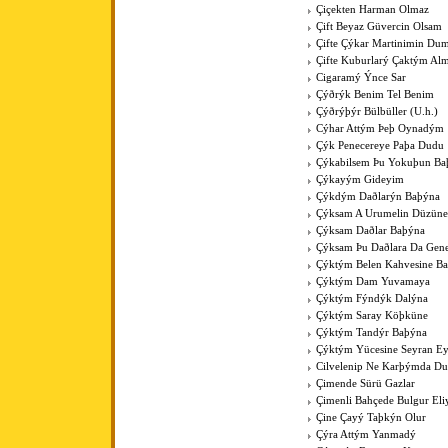
Çiçekten Harman Olmaz
Çift Beyaz Güvercin Olsam
Çifte Çýkar Martinimin Du
Çifte Kuburlarý Çaktým Al
Cigaramý Ýnce Sar
Çýðrýk Benim Tel Benim
Çýðrýþýr Bülbüller (U.h.)
Cýhar Attým Þeþ Oynadým
Çýk Penecereye Paþa Dudu
Çýkabilsem Þu Yokuþun Ba
Çýkayým Gideyim
Çýkdým Daðlarýn Baþýna
Çýksam A Urumelin Düzüne
Çýksam Daðlar Baþýna
Çýksam Þu Daðlara Da Gene
Çýktým Belen Kahvesine B
Çýktým Dam Yuvamaya
Çýktým Fýndýk Dalýna
Çýktým Saray Köþküne
Çýktým Tandýr Baþýna
Çýktým Yücesine Seyran E
Cilvelenip Ne Karþýmda Du
Çimende Sürü Gazlar
Çimenli Bahçede Bulgur Eli
Çine Çayý Taþkýn Olur
Çýra Attým Yanmadý