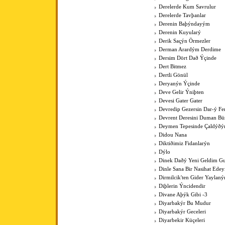
Derelerde Kum Savrulur
Derelerde Tavþanlar
Derenin Baþýndayým
Derenin Kuyularý
Derik Saçýn Örmezler
Derman Arardým Derdime
Dersim Dört Dað Ýçinde
Dert Bitmez
Dertli Gönül
Deryanýn Ýçinde
Deve Gelir Ýniþten
Devesi Gater Gater
Devredip Gezersin Dar-ý F
Devrent Deresini Duman Bü
Deymen Tepesinde Çaldýðý
Didou Nana
Diktiðimiz Fidanlarýn
Dýlo
Dinek Daðý Yeni Geldim Gur
Dinle Sana Bir Nasihat Ede
Dirmilcik'ten Gider Yaylaný
Diþlerin Ýncidendir
Divane Aþýk Gibi -3
Diyarbakýr Bu Mudur
Diyarbakýr Geceleri
Diyarbekir Küçeleri