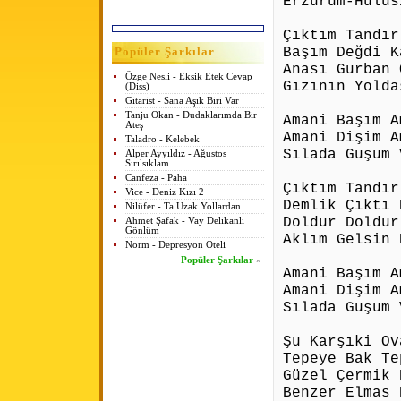
Erzurum-Hulus
Çıktım Tandır
Başım Değdi K
Popüler Şarkılar
Anası Gurban 
Özge Nesli - Eksik Etek Cevap
Gızının Yolda
(Diss)
Gitarist - Sana Aşık Biri Var
Tanju Okan - Dudaklarımda Bir
Amani Başım A
Ateş
Amani Dişim A
Taladro - Kelebek
Sılada Guşum 
Alper Ayyıldız - Ağustos
Sırılsıklam
Canfeza - Paha
Çıktım Tandır
Vice - Deniz Kızı 2
Demlik Çıktı 
Nilüfer - Ta Uzak Yollardan
Doldur Doldur
Ahmet Şafak - Vay Delikanlı
Gönlüm
Aklım Gelsin 
Norm - Depresyon Oteli
Popüler Şarkılar
»
Amani Başım A
Amani Dişim A
Sılada Guşum 
Şu Karşıki Ov
Tepeye Bak Te
Güzel Çermik 
Benzer Elmas 