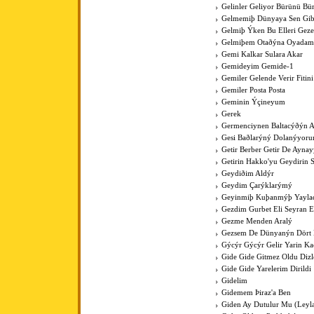
Gelinler Geliyor Bürünü Bü
Gelmemiþ Dünyaya Sen Gib
Gelmiþ Ýken Bu Elleri Gez
Gelmiþem Otaðýna Oyadam
Gemi Kalkar Sulara Akar
Gemideyim Gemide-1
Gemiler Gelende Verir Fitini
Gemiler Posta Posta
Geminin Ýçineyum
Gerek
Germenciynen Baltacýðýn A
Gesi Baðlarýný Dolanýyoru
Getir Berber Getir De Aynay
Getirin Hakko'yu Geydirin 
Geydiðim Aldýr
Geydim Çarýklarýmý
Geyinmiþ Kuþanmýþ Yaylad
Gezdim Gurbet Eli Seyran 
Gezme Menden Aralý
Gezsem De Dünyanýn Dört
Gýcýr Gýcýr Gelir Yarin K
Gide Gide Gitmez Oldu Dizl
Gide Gide Yarelerim Dirildi
Gidelim
Gidemem Þiraz'a Ben
Giden Ay Dutulur Mu (Leyla'