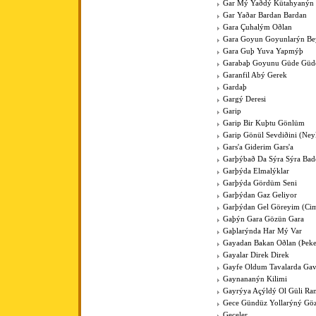
Gar Mý Yaðdý Kütahyanýn
Gar Yaðar Bardan Bardan
Gara Çuhalým Oðlan
Gara Goyun Goyunlarýn Bey
Gara Guþ Yuva Yapmýþ
Garabaþ Goyunu Güde Güde
Garanfil Abý Gerek
Gardaþ
Gargý Deresi
Garip
Garip Bir Kuþtu Gönlüm
Garip Gönül Sevdiðini (Ney
Gars'a Giderim Gars'a
Garþýbað Da Sýra Sýra Bad
Garþýda Elmalýklar
Garþýda Gördüm Seni
Garþýdan Gaz Geliyor
Garþýdan Gel Göreyim (Cim
Gaþýn Gara Gözün Gara
Gaþlarýnda Har Mý Var
Gayadan Bakan Oðlan (Þeke
Gayalar Direk Direk
Gayfe Oldum Tavalarda Ga
Gaynananýn Kilimi
Gayrýya Açýldý Ol Güli Ra
Gece Gündüz Yollarýný Göz
Geceler