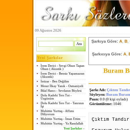
09 Ağustos 2026
Şarkıya Göre:
A
,
B
,
Şarkıcıya Göre:
A
,
Yeni Şarkılar
İrem Derici - Sevgi Olsun Taştan
Buram Bu
Olsun ( Akustik )
İrem Derici - Bensiz Yapamazsın
(Akustik)
İntizar - Ben Değilim
Mesut İlkay Yanık - Osmaniyeli
Şarkı Adı:
Çıktım Tandır
Bilal Hancı - Sevdanın Böylesi
Söyleyen:
Buram Buram 
Dolu Kadehi Ters Tut -
Üzgünüm
Puan:
0.0 (0 kişi oyladı)
Dolu Kadehi Ters Tut - Tanrının
Görüntüleme:
1046
İşi
Muhittin Yurttaş - Affımı
Diliyorum
Çıktım Tandır
Muhittin Yurttaş - İman Ettim
Muhittin Yurttaş - Ya Rasulallah
Yeni Şarkılar
»