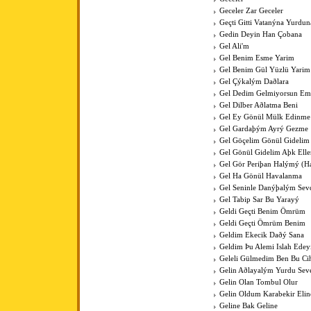
Geceler Zar Geceler
Geçti Gitti Vatanýna Yurdun
Gedin Deyin Han Çobana
Gel Ali'm
Gel Benim Esme Yarim
Gel Benim Gül Yüzlü Yarim
Gel Çýkalým Daðlara
Gel Dedim Gelmiyorsun Em
Gel Dilber Aðlatma Beni
Gel Ey Gönül Mülk Edinme
Gel Gardaþým Ayrý Gezme
Gel Göçelim Gönül Gidelim
Gel Gönül Gidelim Aþk Elle
Gel Gör Periþan Halýmý (H
Gel Ha Gönül Havalanma
Gel Seninle Danýþalým Sev
Gel Tabip Sar Bu Yarayý
Geldi Geçti Benim Ömrüm
Geldi Geçti Ömrüm Benim
Geldim Ekecik Daðý Sana
Geldim Þu Alemi Islah Ede
Geleli Gülmedim Ben Bu Cih
Gelin Aðlayalým Yurdu Sev
Gelin Olan Tombul Olur
Gelin Oldum Karabekir Elin
Geline Bak Geline