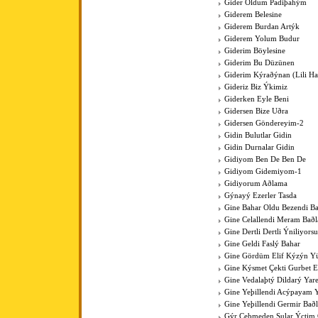
Gider Oldum Padiþahým
Giderem Belesine
Giderem Burdan Artýk
Giderem Yolum Budur
Giderim Böylesine
Giderim Bu Düzünen
Giderim Kýraðýnan (Lili Hal
Gideriz Biz Ýkimiz
Giderken Eyle Beni
Gidersen Bize Uðra
Gidersen Göndereyim-2
Gidin Bulutlar Gidin
Gidin Durnalar Gidin
Gidiyom Ben De Ben De
Gidiyom Gidemiyom-1
Gidiyorum Aðlama
Gýnayý Ezerler Tasda
Gine Bahar Oldu Bezendi Ba
Gine Celallendi Meram Baðl
Gine Dertli Dertli Ýniliyors
Gine Geldi Faslý Bahar
Gine Gördüm Elif Kýzýn Y
Gine Kýsmet Çekti Gurbet El
Gine Vedalaþtý Dildarý Yar
Gine Yeþillendi Acýpayam Y
Gine Yeþillendi Germir Bað
Gýr Çeþmeden Sular Ýçti