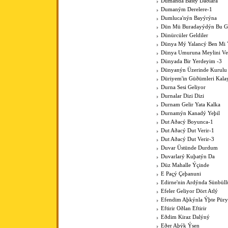
Dumanda Bastý Daðlara
Dumaným Derelere-1
Dumluca'nýn Bayýrýna
Dün Mü Buradayýdýn Bu G
Dünürcüler Geldiler
Dünya Mý Yalancý Ben Mi 
Dünya Umuruna Meylini V
Dünyada Bir Yerdeyim -3
Dünyanýn Üzerinde Kurulu
Düriyem'in Güðümleri Kala
Durna Sesi Geliyor
Durnalar Dizi Dizi
Durnam Gelir Yata Kalka
Durnamýn Kanadý Yeþil
Dut Aðacý Boyunca-1
Dut Aðacý Dut Verir-1
Dut Aðacý Dut Verir-3
Duvar Üstünde Durdum
Duvarlarý Kuþatýn Da
Düz Mahalle Ýçinde
E Paçý Çeþanuni
Edirne'nin Ardýnda Sünbüll
Efeler Geliyor Dört Atlý
Efendim Aþkýnla Ýþte Pür
Eftirir Oðlan Eftirir
Eðdim Kiraz Dalýný
Eðer Aþýk Ýsen