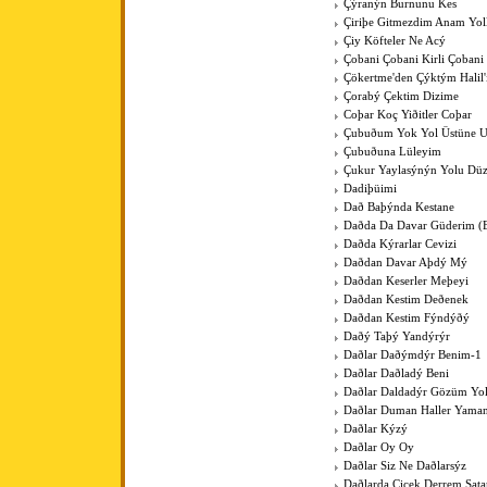
Çýranýn Burnunu Kes
Çiriþe Gitmezdim Anam Yol
Çiy Köfteler Ne Acý
Çobani Çobani Kirli Çobani
Çökertme'den Çýktým Halil
Çorabý Çektim Dizime
Coþar Koç Yiðitler Coþar
Çubuðum Yok Yol Üstüne 
Çubuðuna Lüleyim
Çukur Yaylasýnýn Yolu Düz
Dadiþüimi
Dað Baþýnda Kestane
Daðda Da Davar Güderim (
Daðda Kýrarlar Cevizi
Daðdan Davar Aþdý Mý
Daðdan Keserler Meþeyi
Daðdan Kestim Deðenek
Daðdan Kestim Fýndýðý
Daðý Taþý Yandýrýr
Daðlar Daðýmdýr Benim-1
Daðlar Daðladý Beni
Daðlar Daldadýr Gözüm Yo
Daðlar Duman Haller Yama
Daðlar Kýzý
Daðlar Oy Oy
Daðlar Siz Ne Daðlarsýz
Daðlarda Çiçek Derrem Sat