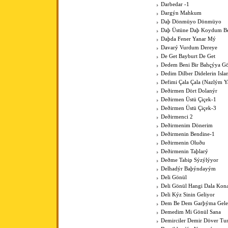
Darbedar -1
Dargýn Mahkum
Daþ Dönmüyo Dönmüyo
Daþ Üstüne Daþ Koydum B
Daþda Fener Yanar Mý
Davarý Vurdum Dereye
De Get Bayburt De Get
Dedem Beni Bir Bahçýya G
Dedim Dilber Didelerin Isl
Defimi Çala Çala (Nazlým Y
Deðirmen Dört Dolanýr
Deðirmen Üstü Çiçek-1
Deðirmen Üstü Çiçek-3
Deðirmenci 2
Deðirmenim Dönerim
Deðirmenin Bendine-1
Deðirmenin Oluðu
Deðirmenin Taþlarý
Deðme Tabip Sýzýlýyor
Delhadýr Baþýndayým
Deli Gönül
Deli Gönül Hangi Dala Kona
Deli Kýz Sinin Geliyor
Dem Be Dem Garþýma Gele
Demedim Mi Gönül Sana
Demirciler Demir Döver Tu