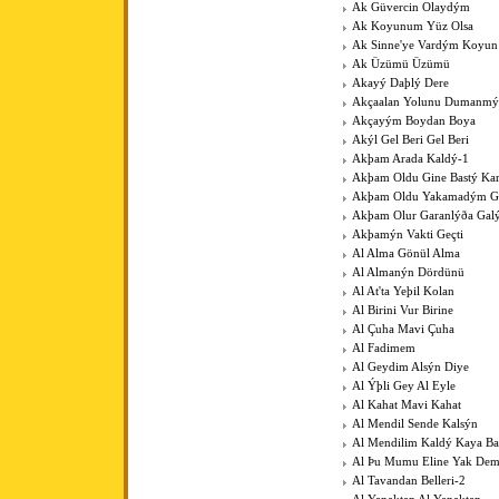
Ak Güvercin Olaydým
Ak Koyunum Yüz Olsa
Ak Sinne'ye Vardým Koyu
Ak Üzümü Üzümü
Akayý Daþlý Dere
Akçaalan Yolunu Dumanmý
Akçayým Boydan Boya
Akýl Gel Beri Gel Beri
Akþam Arada Kaldý-1
Akþam Oldu Gine Bastý Kar
Akþam Oldu Yakamadým 
Akþam Olur Garanlýða Gal
Akþamýn Vakti Geçti
Al Alma Gönül Alma
Al Almanýn Dördünü
Al At'ta Yeþil Kolan
Al Birini Vur Birine
Al Çuha Mavi Çuha
Al Fadimem
Al Geydim Alsýn Diye
Al Ýþli Gey Al Eyle
Al Kahat Mavi Kahat
Al Mendil Sende Kalsýn
Al Mendilim Kaldý Kaya B
Al Þu Mumu Eline Yak De
Al Tavandan Belleri-2