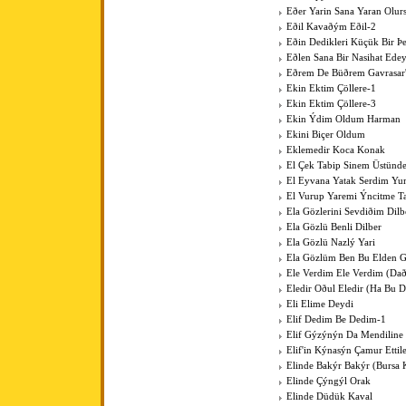
Eðer Yarin Sana Yaran Olur
Eðil Kavaðým Eðil-2
Eðin Dedikleri Küçük Bir Þe
Eðlen Sana Bir Nasihat Ede
Eðrem De Büðrem Gavrasar'
Ekin Ektim Çöllere-1
Ekin Ektim Çöllere-3
Ekin Ýdim Oldum Harman
Ekini Biçer Oldum
Eklemedir Koca Konak
El Çek Tabip Sinem Üstünd
El Eyvana Yatak Serdim Y
El Vurup Yaremi Ýncitme T
Ela Gözlerini Sevdiðim Dilb
Ela Gözlü Benli Dilber
Ela Gözlü Nazlý Yari
Ela Gözlüm Ben Bu Elden 
Ele Verdim Ele Verdim (Dað
Eledir Oðul Eledir (Ha Bu D
Eli Elime Deydi
Elif Dedim Be Dedim-1
Elif Gýzýnýn Da Mendiline
Elif'in Kýnasýn Çamur Ettil
Elinde Bakýr Bakýr (Bursa 
Elinde Çýngýl Orak
Elinde Düdük Kaval