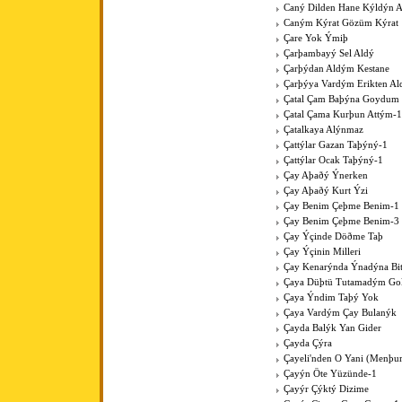
Caný Dilden Hane Kýldýn 
Caným Kýrat Gözüm Kýrat
Çare Yok Ýmiþ
Çarþambayý Sel Aldý
Çarþýdan Aldým Kestane
Çarþýya Vardým Erikten A
Çatal Çam Baþýna Goydum 
Çatal Çama Kurþun Attým-1
Çatalkaya Alýnmaz
Çattýlar Gazan Taþýný-1
Çattýlar Ocak Taþýný-1
Çay Aþaðý Ýnerken
Çay Aþaðý Kurt Ýzi
Çay Benim Çeþme Benim-1
Çay Benim Çeþme Benim-3
Çay Ýçinde Döðme Taþ
Çay Ýçinin Milleri
Çay Kenarýnda Ýnadýna Bit
Çaya Düþtü Tutamadým Go
Çaya Ýndim Taþý Yok
Çaya Vardým Çay Bulanýk
Çayda Balýk Yan Gider
Çayda Çýra
Çayeli'nden O Yani (Menþur
Çayýn Öte Yüzünde-1
Çayýr Çýktý Dizime