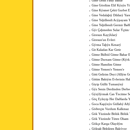
Gine Geldi Faslý Bahar
Gine Gördüm Elif Kýzýn Y
Gine Kýsmet Çekti Gurbet El
Gine Vedalaþtý Dildarý Yar
Gine Yeþillendi Acýpayam Y
Gine Yeþillendi Germir Bað
Gýr Çeþmeden Sular Ýçti
Giresun Kayýklarý
Giresun'un Evleri
Gýrma Taþýn Kenarý
Git Kaladan Kar Getir
Gitme Bülbül Gitme Bahar E
Gitme Durnam Gitme (Kýrk
Gitme Hamdim Gitme
Gitme Yemen'e Yemen'e
Gitti Gelirim Deyi (Allým 
Gittim Baktým Evlerinin Ha
Giyip Güllü Tumanýný
Gýz Senin Derdinden Derb
Gýzýlýrmak Can Ýncitme S
Göç Eyleyip Her Daðlarda 
Goca Kapýnýn Güllabý Aðý
Göðerçin Vurdum Kalkmaz
Gök Yüzünde Bölük Bölük 
Gök Yüzünde Tüten Olsam
Gökçe Karga Olaydým
Göktaþ Beþikten Bakýyor