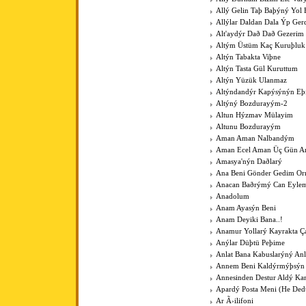
Allý Gelin Taþ Baþýný Yol 
Allýlar Daldan Dala Ýp Ger
Alt'aydýr Dað Dað Gezerim
Altým Üstüm Kaç Kuruþluk
Altýn Tabakta Viþne
Altýn Tasta Gül Kuruttum
Altýn Yüzük Ulanmaz
Altýndandýr Kapýsýnýn Eþ
Altýný Bozdurayým-2
Altun Hýzmav Mülayim
Altunu Bozdurayým
Aman Aman Nalbandým
Aman Ecel Aman Üç Gün Ar
Amasya'nýn Daðlarý
Ana Beni Gönder Gedim O
Anacan Baðrýmý Can Eyle
Anadolum
Anam Ayasýn Beni
Anam Deyiki Bana..!
Anamur Yollarý Kayrakta Ç
Anýlar Düþtü Peþime
Anlat Bana Kabuslarýný Anl
Annem Beni Kaldýrmýþsýn
Annesinden Destur Aldý Kar
Apardý Posta Meni (He Ded
Ar Ã›ilifoni