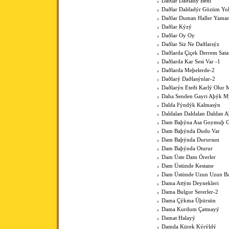
Daðlar Daðladý Beni
Daðlar Daldadýr Gözüm Yo
Daðlar Duman Haller Yama
Daðlar Kýzý
Daðlar Oy Oy
Daðlar Siz Ne Daðlarsýz
Daðlarda Çiçek Derrem Sat
Daðlarda Kar Sesi Var -1
Daðlarda Meþelerde-2
Daðlarý Daðlasýnlar-2
Daðlarýn Eteði Karlý Olur 
Daha Senden Gayri Aþýk M
Dalda Fýndýk Kalmasýn
Daldalan Daldalan Daldan 
Dam Baþýna Asa Goymuþ G
Dam Baþýnda Dudu Var
Dam Baþýnda Durursun
Dam Baþýnda Oturur
Dam Üste Dam Örerler
Dam Üstünde Kestane
Dam Üstünde Uzun Uzun Bac
Dama Attým Deynekleri
Dama Bulgur Sererler-2
Dama Çýkma Üþürsün
Dama Kurdum Çatmayý
Damat Halayý
Damda Kürek Kýrýldý