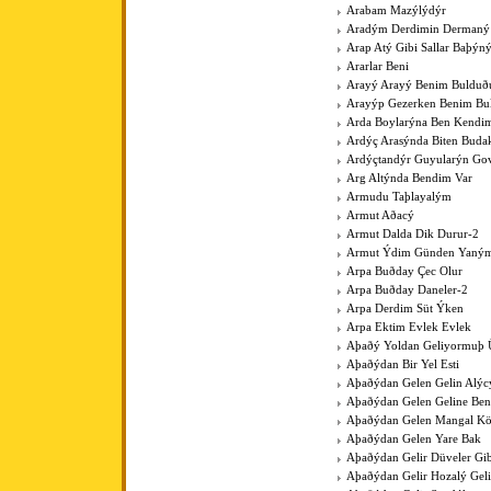
Arabam Mazýlýdýr
Aradým Derdimin Dermaný
Arap Atý Gibi Sallar Baþýn
Ararlar Beni
Arayý Arayý Benim Buldu
Arayýp Gezerken Benim B
Arda Boylarýna Ben Kendim
Ardýç Arasýnda Biten Budak
Ardýçtandýr Guyularýn Go
Arg Altýnda Bendim Var
Armudu Taþlayalým
Armut Aðacý
Armut Dalda Dik Durur-2
Armut Ýdim Günden Yaným
Arpa Buðday Çec Olur
Arpa Buðday Daneler-2
Arpa Derdim Süt Ýken
Arpa Ektim Evlek Evlek
Aþaðý Yoldan Geliyormuþ 
Aþaðýdan Bir Yel Esti
Aþaðýdan Gelen Gelin Alýc
Aþaðýdan Gelen Geline Ben
Aþaðýdan Gelen Mangal K
Aþaðýdan Gelen Yare Bak
Aþaðýdan Gelir Düveler Gib
Aþaðýdan Gelir Hozalý Gel