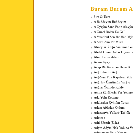
Buram Buram An
3ira & Tsira
A Buðdeyim Buðdeyim
A Gýzým Sana Potin Alayý
A Güzel Dolan Da Gell
A Ýstanbul Sen Bir Han Mý
A Sevdiðim Pir Misin
Abacýlar Ýniþi Saatimin G
Abdal Olsam Þallar Giysem
Abur Cubur Adam
Acem Kýzý
Acep Bir Karuban Hane Bu
Acý Biberim Acý
Açýðým Yok Kapalým Yok
Açýl Ey Ömrümün Varý-2
Acýlar Ýçimde Kaldý
Açma Zülüflerin Yar Yeller
Ada Yolu Kestane
Adalardan Çýktým Yayan
Adam Aðladan Oldum
Adana'nýn Yollarý Taþlýk
Adatepe
Adil Efendi (U.h.)
Adým Adým Hak Yoluna V
Adýyaman Yolu Yaman