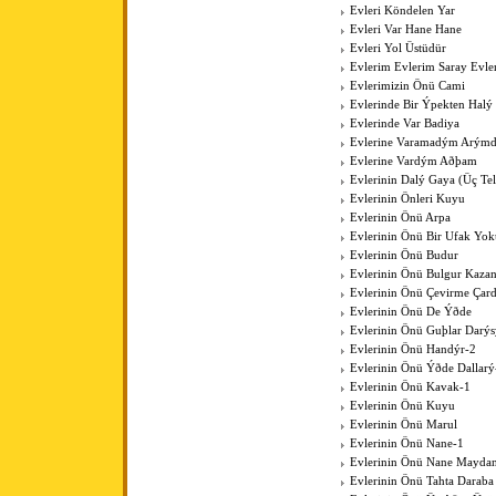
Evleri Köndelen Yar
Evleri Var Hane Hane
Evleri Yol Üstüdür
Evlerim Evlerim Saray Evle
Evlerimizin Önü Cami
Evlerinde Bir Ýpekten Halý
Evlerinde Var Badiya
Evlerine Varamadým Arýmd
Evlerine Vardým Aðþam
Evlerinin Dalý Gaya (Üç Tell
Evlerinin Önleri Kuyu
Evlerinin Önü Arpa
Evlerinin Önü Bir Ufak Yok
Evlerinin Önü Budur
Evlerinin Önü Bulgur Kaza
Evlerinin Önü Çevirme Çar
Evlerinin Önü De Ýðde
Evlerinin Önü Guþlar Darýs
Evlerinin Önü Handýr-2
Evlerinin Önü Ýðde Dallarý
Evlerinin Önü Kavak-1
Evlerinin Önü Kuyu
Evlerinin Önü Marul
Evlerinin Önü Nane-1
Evlerinin Önü Nane Mayda
Evlerinin Önü Tahta Daraba