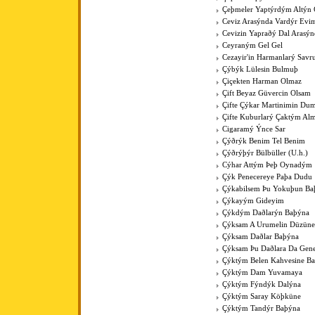
Çeþmeler Yaptýrdým Altýn 
Ceviz Arasýnda Vardýr Evi
Cevizin Yapraðý Dal Arasýn
Ceyraným Gel Gel
Cezayir'in Harmanlarý Savr
Çýbýk Lülesin Bulmuþ
Çiçekten Harman Olmaz
Çift Beyaz Güvercin Olsam
Çifte Çýkar Martinimin Du
Çifte Kuburlarý Çaktým Al
Cigaramý Ýnce Sar
Çýðrýk Benim Tel Benim
Çýðrýþýr Bülbüller (U.h.)
Cýhar Attým Þeþ Oynadým
Çýk Penecereye Paþa Dudu
Çýkabilsem Þu Yokuþun Ba
Çýkayým Gideyim
Çýkdým Daðlarýn Baþýna
Çýksam A Urumelin Düzüne
Çýksam Daðlar Baþýna
Çýksam Þu Daðlara Da Gene
Çýktým Belen Kahvesine B
Çýktým Dam Yuvamaya
Çýktým Fýndýk Dalýna
Çýktým Saray Köþküne
Çýktým Tandýr Baþýna