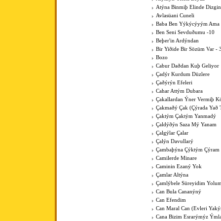
Atýna Binmiþ Elinde Dizgin
Avlasüani Cuneli
Baba Ben Yýkýcýyým Ama K
Ben Seni Sevduðumu -10
Beþer'in Ardýndan
Bir Yiðide Bir Sözüm Var - 
Bozo
Cabur Daðdan Kuþ Geliyor
Çadýr Kurdum Düzlere
Çaðýrýn Efeleri
Cahar Attým Dubara
Çakallardan Ýner Vermiþ 
Çakmaðý Çak (Çýrada Yað 
Çaktým Çaktým Yanmadý
Çaldýðýn Saza Mý Yanam
Çalgýlar Çalar
Çalýn Davullarý
Çambaþýna Çýktým Çýram
Camilerde Minare
Caminin Ezaný Yok
Çamlar Altýna
Çamlýbele Süreyidim Yolu
Can Bula Cananýný
Can Efendim
Can Maral Can (Evleri Yaký
Cana Bizim Esrarýmýz Ýml