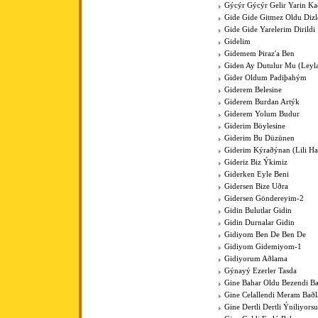
Gýcýr Gýcýr Gelir Yarin K
Gide Gide Gitmez Oldu Dizl
Gide Gide Yarelerim Dirildi
Gidelim
Gidemem Þiraz'a Ben
Giden Ay Dutulur Mu (Leyla'
Gider Oldum Padiþahým
Giderem Belesine
Giderem Burdan Artýk
Giderem Yolum Budur
Giderim Böylesine
Giderim Bu Düzünen
Giderim Kýraðýnan (Lili Hal
Gideriz Biz Ýkimiz
Giderken Eyle Beni
Gidersen Bize Uðra
Gidersen Göndereyim-2
Gidin Bulutlar Gidin
Gidin Durnalar Gidin
Gidiyom Ben De Ben De
Gidiyom Gidemiyom-1
Gidiyorum Aðlama
Gýnayý Ezerler Tasda
Gine Bahar Oldu Bezendi Ba
Gine Celallendi Meram Baðl
Gine Dertli Dertli Ýniliyors