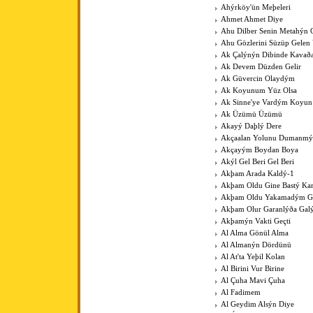
Ahýrköy'ün Meþeleri
Ahmet Ahmet Diye
Ahu Dilber Senin Metahýn
Ahu Gözlerini Süzüp Gelen 
Ak Çalýnýn Dibinde Kavað
Ak Devem Düzden Gelir
Ak Güvercin Olaydým
Ak Koyunum Yüz Olsa
Ak Sinne'ye Vardým Koyu
Ak Üzümü Üzümü
Akayý Daþlý Dere
Akçaalan Yolunu Dumanmý
Akçayým Boydan Boya
Akýl Gel Beri Gel Beri
Akþam Arada Kaldý-1
Akþam Oldu Gine Bastý Kar
Akþam Oldu Yakamadým 
Akþam Olur Garanlýða Gal
Akþamýn Vakti Geçti
Al Alma Gönül Alma
Al Almanýn Dördünü
Al At'ta Yeþil Kolan
Al Birini Vur Birine
Al Çuha Mavi Çuha
Al Fadimem
Al Geydim Alsýn Diye