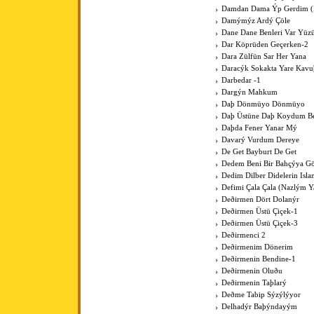
Damdan Dama Ýp Gerdim (Þ
Damýmýz Ardý Çöle
Dane Dane Benleri Var Yüz
Dar Köprüden Geçerken-2
Dara Zülfün Sar Her Yana
Daracýk Sokakta Yare Kav
Darbedar -1
Dargýn Mahkum
Daþ Dönmüyo Dönmüyo
Daþ Üstüne Daþ Koydum B
Daþda Fener Yanar Mý
Davarý Vurdum Dereye
De Get Bayburt De Get
Dedem Beni Bir Bahçýya G
Dedim Dilber Didelerin Isl
Defimi Çala Çala (Nazlým Y
Deðirmen Dört Dolanýr
Deðirmen Üstü Çiçek-1
Deðirmen Üstü Çiçek-3
Deðirmenci 2
Deðirmenim Dönerim
Deðirmenin Bendine-1
Deðirmenin Oluðu
Deðirmenin Taþlarý
Deðme Tabip Sýzýlýyor
Delhadýr Baþýndayým