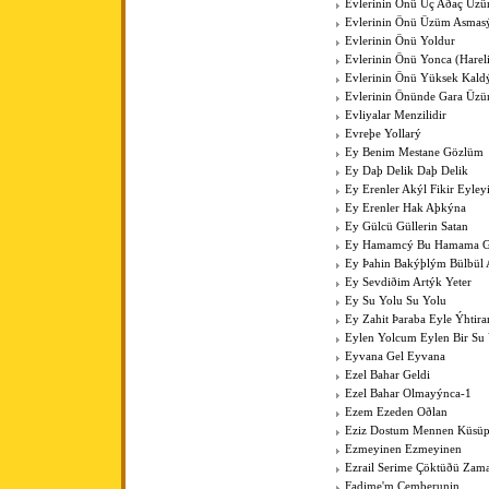
Evlerinin Önü Üç Aðaç Üzü
Evlerinin Önü Üzüm Asmas
Evlerinin Önü Yoldur
Evlerinin Önü Yonca (Harel
Evlerinin Önü Yüksek Kal
Evlerinin Önünde Gara Üz
Evliyalar Menzilidir
Evreþe Yollarý
Ey Benim Mestane Gözlüm
Ey Daþ Delik Daþ Delik
Ey Erenler Akýl Fikir Eyley
Ey Erenler Hak Aþkýna
Ey Gülcü Güllerin Satan
Ey Hamamcý Bu Hamama Güz
Ey Þahin Bakýþlým Bülbül
Ey Sevdiðim Artýk Yeter
Ey Su Yolu Su Yolu
Ey Zahit Þaraba Eyle Ýhtir
Eylen Yolcum Eylen Bir Su
Eyvana Gel Eyvana
Ezel Bahar Geldi
Ezel Bahar Olmayýnca-1
Ezem Ezeden Oðlan
Eziz Dostum Mennen Küsüp
Ezmeyinen Ezmeyinen
Ezrail Serime Çöktüðü Zam
Fadime'm Çemberunin