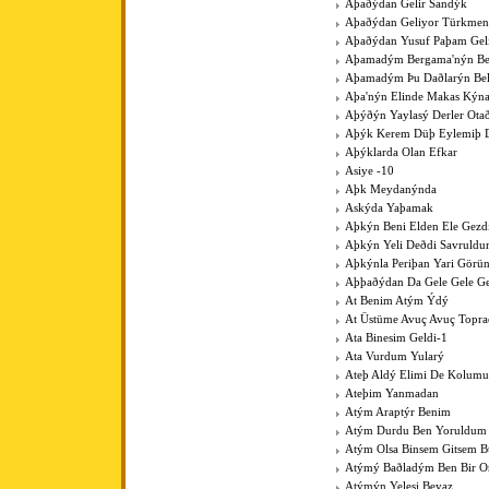
Aþaðýdan Gelir Sandýk
Aþaðýdan Geliyor Türkme
Aþaðýdan Yusuf Paþam Gel
Aþamadým Bergama'nýn Be
Aþamadým Þu Daðlarýn Bel
Aþa'nýn Elinde Makas Kýna
Aþýðýn Yaylasý Derler Ota
Aþýk Kerem Düþ Eylemiþ D
Aþýklarda Olan Efkar
Asiye -10
Aþk Meydanýnda
Askýda Yaþamak
Aþkýn Beni Elden Ele Gezdi
Aþkýn Yeli Deðdi Savruld
Aþkýnla Periþan Yari Görü
Aþþaðýdan Da Gele Gele Ge
At Benim Atým Ýdý
At Üstüme Avuç Avuç Topr
Ata Binesim Geldi-1
Ata Vurdum Yularý
Ateþ Aldý Elimi De Kolumu
Ateþim Yanmadan
Atým Araptýr Benim
Atým Durdu Ben Yoruldum
Atým Olsa Binsem Gitsem B
Atýmý Baðladým Ben Bir 
Atýmýn Yelesi Beyaz