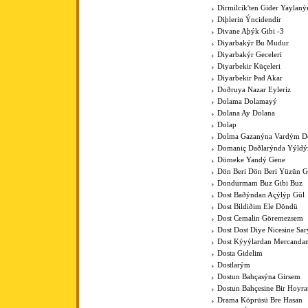
Dirmilcik'ten Gider Yaylaný
Diþlerin Ýncidendir
Divane Aþýk Gibi -3
Diyarbakýr Bu Mudur
Diyarbakýr Geceleri
Diyarbekir Küçeleri
Diyarbekir Þad Akar
Doðruya Nazar Eyleriz
Dolama Dolamayý
Dolana Ay Dolana
Dolap
Dolma Gazanýna Vardým D
Domaniç Daðlarýnda Yýldýz
Dömeke Yandý Gene
Dön Beri Dön Beri Yüzün 
Dondurmam Buz Gibi Buz
Dost Baðýndan Açýlýp Gül
Dost Bildiðim Ele Döndü
Dost Cemalin Göremezsem
Dost Dost Diye Nicesine Sa
Dost Kýyýlardan Mercanda
Dosta Gidelim
Dostlarým
Dostun Bahçasýna Girsem
Dostun Bahçesine Bir Hoyra
Drama Köprüsü Bre Hasan