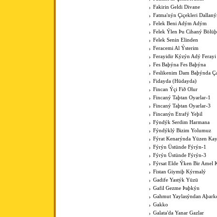
Fakirin Geldi Divane
Fatma'nýn Çiçekleri Dallan
Felek Beni Adým Adým
Felek Ýlen Þu Cihaný Bölüþ
Felek Senin Elinden
Feracemi Al Ýsterim
Ferayidir Kýzýn Adý Ferayi
Fes Baþýna Fes Baþýna
Feslikenim Dam Baþýnda Ç
Fidayda (Hüdayda)
Fincan Ýçi Fið Olur
Fincaný Taþtan Oyarlar-1
Fincaný Taþtan Oyarlar-3
Fincanýn Etrafý Yeþil
Fýndýk Serdim Harmana
Fýndýklý Bizim Yolumuz
Fýrat Kenarýnda Yüzen Kay
Fýrýn Üstünde Fýrýn-1
Fýrýn Üstünde Fýrýn-3
Fýrsat Elde Ýken Bir Amel 
Fistan Giymiþ Kýrmalý
Gadife Yastýk Yüzü
Gafil Gezme Þaþkýn
Gahmut Yaylasýndan Aþark
Gakko
Galata'da Yanar Gazlar