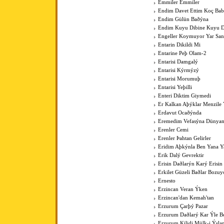
Emmiler Emmiler
Endim Davet Ettim Koç Ba
Endim Gülün Baðýna
Endim Kuyu Dibine Kuyu D
Engeller Koymuyor Yar San
Entarin Dikildi Mi
Entarine Peþ Olam-2
Entarisi Damgalý
Entarisi Kýrmýzý
Entarisi Morumuþ
Entarisi Yeþilli
Enteri Diktim Giymedi
Er Kalkan Aþýklar Menzile Y
Erdavut Ocaðýnda
Eremedim Vefasýna Dünya
Erenler Cemi
Erenler Þahtan Gelirler
Eridim Aþkýnla Ben Yana Y
Erik Dalý Gevrektir
Erisin Daðlarýn Karý Erisin
Erkilet Güzeli Baðlar Bozuy
Ernesto
Erzincan Veran Ýken
Erzincan'dan Kemah'tan
Erzurum Çarþý Pazar
Erzurum Daðlarý Kar Ýle Bo
Erzurum Kilidi Mülk-i Ýsla