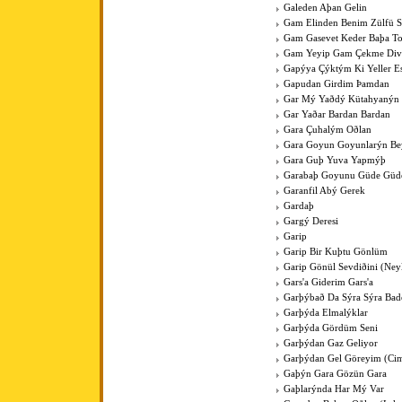
Galeden Aþan Gelin
Gam Elinden Benim Zülfü 
Gam Gasevet Keder Baþa T
Gam Yeyip Gam Çekme Div
Gapýya Çýktým Ki Yeller E
Gapudan Girdim Þamdan
Gar Mý Yaðdý Kütahyanýn
Gar Yaðar Bardan Bardan
Gara Çuhalým Oðlan
Gara Goyun Goyunlarýn Bey
Gara Guþ Yuva Yapmýþ
Garabaþ Goyunu Güde Güde
Garanfil Abý Gerek
Gardaþ
Gargý Deresi
Garip
Garip Bir Kuþtu Gönlüm
Garip Gönül Sevdiðini (Ney
Gars'a Giderim Gars'a
Garþýbað Da Sýra Sýra Bad
Garþýda Elmalýklar
Garþýda Gördüm Seni
Garþýdan Gaz Geliyor
Garþýdan Gel Göreyim (Cim
Gaþýn Gara Gözün Gara
Gaþlarýnda Har Mý Var