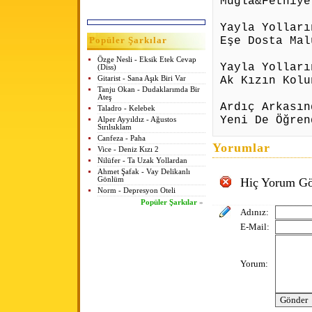
Muğla&Fethiye
Yayla Yolları
Eşe Dosta Mal
Popüler Şarkılar
Özge Nesli - Eksik Etek Cevap
Yayla Yolları
(Diss)
Ak Kızın Kolu
Gitarist - Sana Aşık Biri Var
Tanju Okan - Dudaklarımda Bir
Ateş
Ardıç Arkasın
Taladro - Kelebek
Yeni De Öğren
Alper Ayyıldız - Ağustos
Sırılsıklam
Canfeza - Paha
Yorumlar
Vice - Deniz Kızı 2
Nilüfer - Ta Uzak Yollardan
Ahmet Şafak - Vay Delikanlı
Gönlüm
Hiç Yorum Gö
Norm - Depresyon Oteli
Popüler Şarkılar
»
Adınız:
E-Mail:
Yorum: