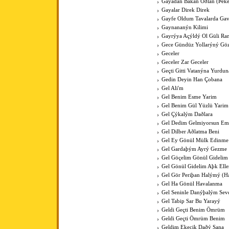
Gayadan Bakan Oðlan (Þeke
Gayalar Direk Direk
Gayfe Oldum Tavalarda Ga
Gaynananýn Kilimi
Gayrýya Açýldý Ol Güli Ra
Gece Gündüz Yollarýný Göz
Geceler
Geceler Zar Geceler
Geçti Gitti Vatanýna Yurdun
Gedin Deyin Han Çobana
Gel Ali'm
Gel Benim Esme Yarim
Gel Benim Gül Yüzlü Yarim
Gel Çýkalým Daðlara
Gel Dedim Gelmiyorsun Em
Gel Dilber Aðlatma Beni
Gel Ey Gönül Mülk Edinme
Gel Gardaþým Ayrý Gezme
Gel Göçelim Gönül Gidelim
Gel Gönül Gidelim Aþk Elle
Gel Gör Periþan Halýmý (H
Gel Ha Gönül Havalanma
Gel Seninle Danýþalým Sev
Gel Tabip Sar Bu Yarayý
Geldi Geçti Benim Ömrüm
Geldi Geçti Ömrüm Benim
Geldim Ekecik Daðý Sana