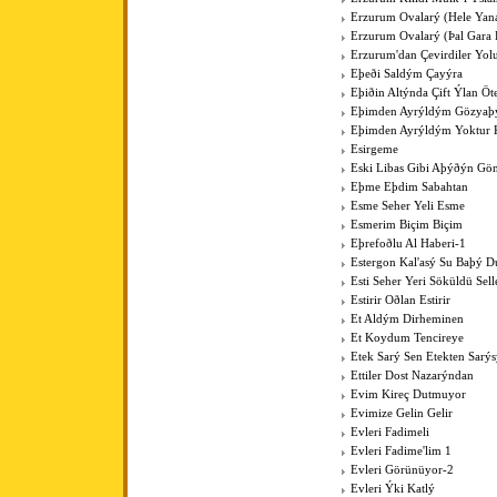
Erzurum Ovalarý (Hele Yan
Erzurum Ovalarý (Þal Gara 
Erzurum'dan Çevirdiler Yo
Eþeði Saldým Çayýra
Eþiðin Altýnda Çift Ýlan Öt
Eþimden Ayrýldým Gözya
Eþimden Ayrýldým Yoktur 
Esirgeme
Eski Libas Gibi Aþýðýn Gö
Eþme Eþdim Sabahtan
Esme Seher Yeli Esme
Esmerim Biçim Biçim
Eþrefoðlu Al Haberi-1
Estergon Kal'asý Su Baþý 
Esti Seher Yeri Söküldü Sell
Estirir Oðlan Estirir
Et Aldým Dirheminen
Et Koydum Tencireye
Etek Sarý Sen Etekten Sarý
Ettiler Dost Nazarýndan
Evim Kireç Dutmuyor
Evimize Gelin Gelir
Evleri Fadimeli
Evleri Fadime'lim 1
Evleri Görünüyor-2
Evleri Ýki Katlý