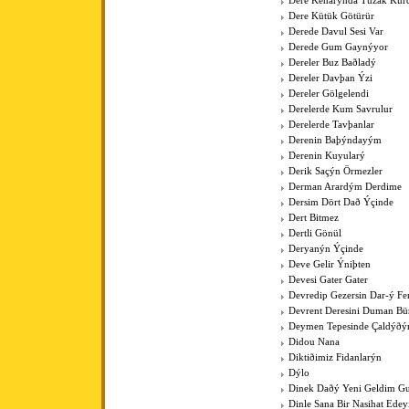
Dere Kenarýnda Tuzak Kurd
Dere Kütük Götürür
Derede Davul Sesi Var
Derede Gum Gaynýyor
Dereler Buz Baðladý
Dereler Davþan Ýzi
Dereler Gölgelendi
Derelerde Kum Savrulur
Derelerde Tavþanlar
Derenin Baþýndayým
Derenin Kuyularý
Derik Saçýn Örmezler
Derman Arardým Derdime
Dersim Dört Dað Ýçinde
Dert Bitmez
Dertli Gönül
Deryanýn Ýçinde
Deve Gelir Ýniþten
Devesi Gater Gater
Devredip Gezersin Dar-ý F
Devrent Deresini Duman Bü
Deymen Tepesinde Çaldýðý
Didou Nana
Diktiðimiz Fidanlarýn
Dýlo
Dinek Daðý Yeni Geldim Gur
Dinle Sana Bir Nasihat Ede