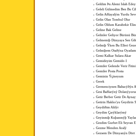
Geldim Þu Alemi Islah Ede
Geleli Gülmedim Ben Bu Cih
Gelin Aðlayalým Yurdu Sev
Gelin Olan Tombul Olur
Gelin Oldum Karabekir Elin
Geline Bak Geline
Gelinler Geliyor Bürünü Bü
Gelmemiþ Dünyaya Sen Gib
Gelmiþ Ýken Bu Elleri Gez
Gelmiþem Otaðýna Oyadam
Gemi Kalkar Sulara Akar
Gemideyim Gemide-1
Gemiler Gelende Verir Fitini
Gemiler Posta Posta
Geminin Ýçineyum
Gerek
Germenciynen Baltacýðýn A
Gesi Baðlarýný Dolanýyoru
Getir Berber Getir De Aynay
Getirin Hakko'yu Geydirin 
Geydiðim Aldýr
Geydim Çarýklarýmý
Geyinmiþ Kuþanmýþ Yaylad
Gezdim Gurbet Eli Seyran 
Gezme Menden Aralý
Gezsem De Dünyanýn Dört