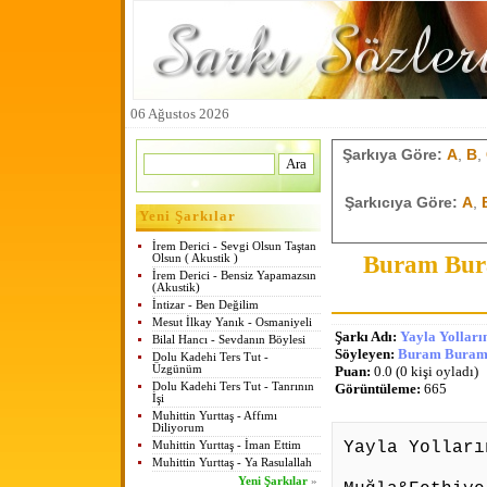
06 Ağustos 2026
Şarkıya Göre:
A
,
B
,
Şarkıcıya Göre:
A
,
Yeni Şarkılar
İrem Derici - Sevgi Olsun Taştan
Buram Bura
Olsun ( Akustik )
İrem Derici - Bensiz Yapamazsın
(Akustik)
İntizar - Ben Değilim
Mesut İlkay Yanık - Osmaniyeli
Şarkı Adı:
Yayla Yolları
Bilal Hancı - Sevdanın Böylesi
Söyleyen:
Buram Buram 
Dolu Kadehi Ters Tut -
Üzgünüm
Puan:
0.0 (0 kişi oyladı)
Dolu Kadehi Ters Tut - Tanrının
Görüntüleme:
665
İşi
Muhittin Yurttaş - Affımı
Diliyorum
Yayla Yolları
Muhittin Yurttaş - İman Ettim
Muhittin Yurttaş - Ya Rasulallah
Yeni Şarkılar
»