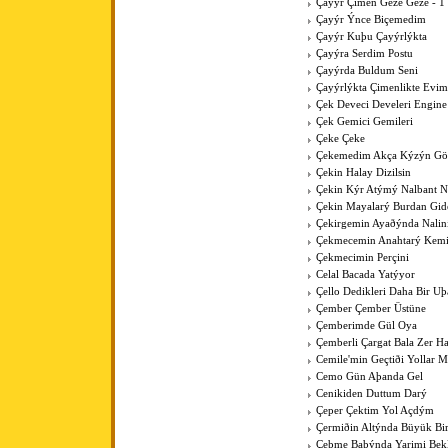
Çayýr Çimen Geze Geze - 1
Çayýr Ýnce Biçemedim
Çayýr Kuþu Çayýrlýkta
Çayýra Serdim Postu
Çayýrda Buldum Seni
Çayýrlýkta Çimenlikte Evim
Çek Deveci Develeri Engine
Çek Gemici Gemileri
Çeke Çeke
Çekemedim Akça Kýzýn G
Çekin Halay Dizilsin
Çekin Kýr Atýmý Nalbant N
Çekin Mayalarý Burdan Gid
Çekirgemin Ayaðýnda Nalin
Çekmecemin Anahtarý Kemi
Çekmecimin Perçini
Celal Bacada Yatýyor
Çello Dedikleri Daha Bir U
Çember Çember Üstüne
Çemberimde Gül Oya
Çemberli Çargat Bala Zer 
Cemile'min Geçtiði Yollar M
Cemo Gün Aþanda Gel
Cenikiden Duttum Darý
Çeper Çektim Yol Açdým
Çermiðin Altýnda Büyük Bi
Çeþme Baþýnda Yarimi Bek