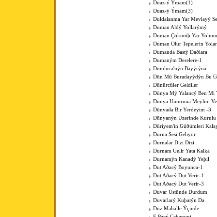
Duaz-ý Ýmam(1)
Duaz-ý Ýmam(3)
Duldalanma Yar Mevlayý Se
Duman Aldý Yollarýmý
Duman Çökmüþ Yar Yolun
Duman Olur Tepelerin Yola
Dumanda Bastý Daðlara
Dumaným Derelere-1
Dumluca'nýn Bayýrýna
Dün Mü Buradayýdýn Bu G
Dünürcüler Geldiler
Dünya Mý Yalancý Ben Mi 
Dünya Umuruna Meylini V
Dünyada Bir Yerdeyim -3
Dünyanýn Üzerinde Kurulu
Düriyem'in Güðümleri Kala
Durna Sesi Geliyor
Durnalar Dizi Dizi
Durnam Gelir Yata Kalka
Durnamýn Kanadý Yeþil
Dut Aðacý Boyunca-1
Dut Aðacý Dut Verir-1
Dut Aðacý Dut Verir-3
Duvar Üstünde Durdum
Duvarlarý Kuþatýn Da
Düz Mahalle Ýçinde
E Paçý Çeþanuni