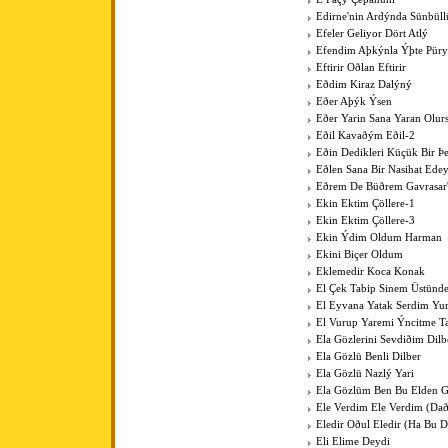
Edirne'nin Ardýnda Sünbüll
Efeler Geliyor Dört Atlý
Efendim Aþkýnla Ýþte Pür
Eftirir Oðlan Eftirir
Eðdim Kiraz Dalýný
Eðer Aþýk Ýsen
Eðer Yarin Sana Yaran Olur
Eðil Kavaðým Eðil-2
Eðin Dedikleri Küçük Bir Þe
Eðlen Sana Bir Nasihat Ede
Eðrem De Büðrem Gavrasar'
Ekin Ektim Çöllere-1
Ekin Ektim Çöllere-3
Ekin Ýdim Oldum Harman
Ekini Biçer Oldum
Eklemedir Koca Konak
El Çek Tabip Sinem Üstünd
El Eyvana Yatak Serdim Y
El Vurup Yaremi Ýncitme T
Ela Gözlerini Sevdiðim Dilb
Ela Gözlü Benli Dilber
Ela Gözlü Nazlý Yari
Ela Gözlüm Ben Bu Elden 
Ele Verdim Ele Verdim (Dað
Eledir Oðul Eledir (Ha Bu D
Eli Elime Deydi