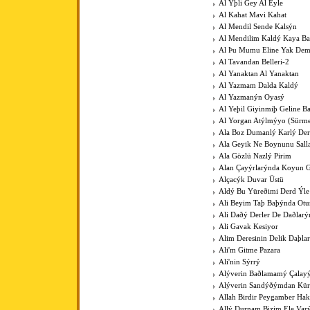
Al Ýþli Gey Al Eyle
Al Kahat Mavi Kahat
Al Mendil Sende Kalsýn
Al Mendilim Kaldý Kaya B
Al Þu Mumu Eline Yak De
Al Tavandan Belleri-2
Al Yanaktan Al Yanaktan
Al Yazmam Dalda Kaldý
Al Yazmanýn Oyasý
Al Yeþil Giyinmiþ Geline B
Al Yorgan Atýlmýyo (Sürme
Ala Boz Dumanlý Karlý Der
Ala Geyik Ne Boynunu Sall
Ala Gözlü Nazlý Pirim
Alan Çayýrlarýnda Koyun G
Alçacýk Duvar Üstü
Aldý Bu Yüreðimi Derd Ýle
Ali Beyim Taþ Baþýnda Otu
Ali Daðý Derler De Daðlarý
Ali Gavak Kesiyor
Alim Deresinin Delik Daþla
Ali'm Gitme Pazara
Ali'nin Sýrrý
Alýverin Baðlamamý Çalay
Alýverin Sandýðýmdan Kü
Allah Birdir Peygamber Hak
Allý Durnam Bizim Ele Var