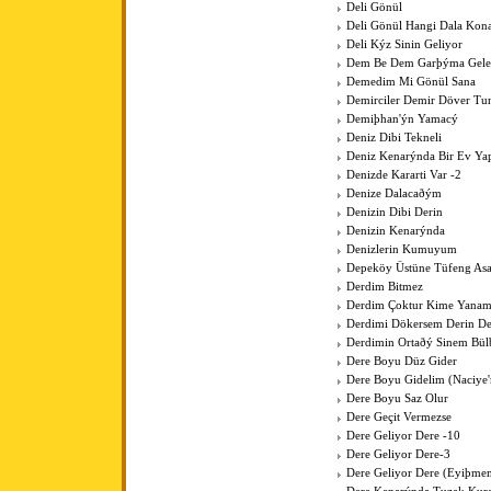
Deli Gönül
Deli Gönül Hangi Dala Kona
Deli Kýz Sinin Geliyor
Dem Be Dem Garþýma Gele
Demedim Mi Gönül Sana
Demirciler Demir Döver Tu
Demiþhan'ýn Yamacý
Deniz Dibi Tekneli
Deniz Kenarýnda Bir Ev Y
Denizde Kararti Var -2
Denize Dalacaðým
Denizin Dibi Derin
Denizin Kenarýnda
Denizlerin Kumuyum
Depeköy Üstüne Tüfeng As
Derdim Bitmez
Derdim Çoktur Kime Yanam
Derdimi Dökersem Derin De
Derdimin Ortaðý Sinem Bül
Dere Boyu Düz Gider
Dere Boyu Gidelim (Naciye
Dere Boyu Saz Olur
Dere Geçit Vermezse
Dere Geliyor Dere -10
Dere Geliyor Dere-3
Dere Geliyor Dere (Eyiþme