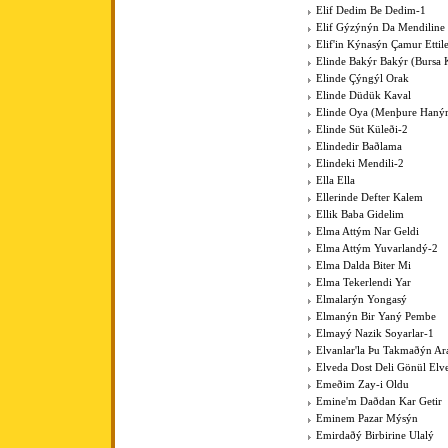
Elif Dedim Be Dedim-1
Elif Gýzýnýn Da Mendiline
Elif'in Kýnasýn Çamur Ettil
Elinde Bakýr Bakýr (Bursa 
Elinde Çýngýl Orak
Elinde Düdük Kaval
Elinde Oya (Menþure Haný
Elinde Süt Küleði-2
Elindedir Baðlama
Elindeki Mendili-2
Ella Ella
Ellerinde Defter Kalem
Ellik Baba Gidelim
Elma Attým Nar Geldi
Elma Attým Yuvarlandý-2
Elma Dalda Biter Mi
Elma Tekerlendi Yar
Elmalarýn Yongasý
Elmanýn Bir Yaný Pembe
Elmayý Nazik Soyarlar-1
Elvanlar'la Þu Takmaðýn Ar
Elveda Dost Deli Gönül Elv
Emeðim Zay-i Oldu
Emine'm Daðdan Kar Getir
Eminem Pazar Mýsýn
Emirdaðý Birbirine Ulalý