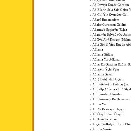
Að Deveyi Düzde Gördüm
Að Ellerin Sala Sala Gelen Y
Að Gül Ýle Kýrmýzý Gül
Aðacý Budamadým
Aðalar Gurbetten Geldim
Aðarmýþ Saçlarýn (U.h.)
Aðasar'ýn Balýný (Oy Asiye
Aðýlýn Altý Kenger (Mahm
Aðla Gönül Yine Bugün Að
Aðlama
Aðlama Gülüm
Aðlama Yar Aðlama
Aðlar Da Gezerim Daðlar B
Aðlarým Ýçin Ýçin
Aðlatma Gelem
Aðrý Daðýndan Uçtum
Ah Buðdayým Buðdayým
Ah Edip Aðlama Zülfü Siy
Ah Elmadan Elmadan
Ah Hamamcý Bu Hamama Gü
Ah Le Yar
Ah Ne Bakarsýn Hayýn
Ah Öleyim Vah Öleyim
Ah Tren Kara Tren
Ahçiði Yolladým Urum Elin
Ahirim Sensin