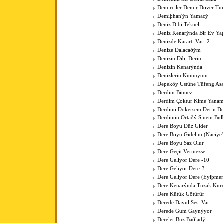
Demirciler Demir Döver Tu
Demiþhan'ýn Yamacý
Deniz Dibi Tekneli
Deniz Kenarýnda Bir Ev Y
Denizde Kararti Var -2
Denize Dalacaðým
Denizin Dibi Derin
Denizin Kenarýnda
Denizlerin Kumuyum
Depeköy Üstüne Tüfeng As
Derdim Bitmez
Derdim Çoktur Kime Yanam
Derdimi Dökersem Derin De
Derdimin Ortaðý Sinem Bül
Dere Boyu Düz Gider
Dere Boyu Gidelim (Naciye
Dere Boyu Saz Olur
Dere Geçit Vermezse
Dere Geliyor Dere -10
Dere Geliyor Dere-3
Dere Geliyor Dere (Eyiþme
Dere Kenarýnda Tuzak Kurd
Dere Kütük Götürür
Derede Davul Sesi Var
Derede Gum Gaynýyor
Dereler Buz Baðladý