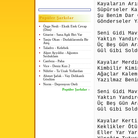
Kayaların Arı
Süpürseler Ka
Şu Benim Dar 
Popüler Şarkılar
Gönderseler Y
Özge Nesli - Eksik Etek Cevap
(Diss)
Seni Gidi Mav
Gitarist - Sana Aşık Biri Var
Yaktın Yandır
Tanju Okan - Dudaklarımda Bir
Ateş
Üç Beş Gün Ar
Taladro - Kelebek
Gül Gibi Sold
Alper Ayyıldız - Ağustos
Sırılsıklam
Canfeza - Paha
Kayalar Merdi
Vice - Deniz Kızı 2
Kimbilir Kimi
Nilüfer - Ta Uzak Yollardan
Ağaçlar Kalem
Ahmet Şafak - Vay Delikanlı
Yazılmaz Beni
Gönlüm
Norm - Depresyon Oteli
Popüler Şarkılar
»
Seni Gidi Mav
Yaktın Yandır
Üç Beş Gün Ar
Gül Gibi Sold
Kayalar Kerti
Keklikler Ötü
Eller Yar Yar