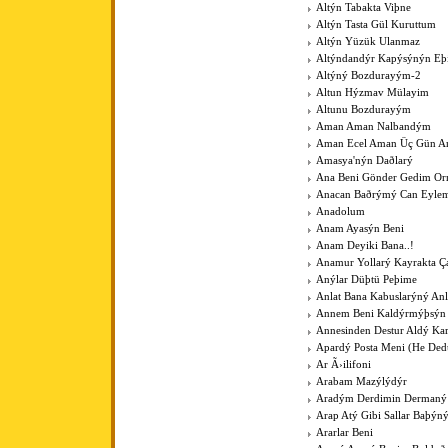
Altýn Tabakta Viþne
Altýn Tasta Gül Kuruttum
Altýn Yüzük Ulanmaz
Altýndandýr Kapýsýnýn Eþ
Altýný Bozdurayým-2
Altun Hýzmav Mülayim
Altunu Bozdurayým
Aman Aman Nalbandým
Aman Ecel Aman Üç Gün Ar
Amasya'nýn Daðlarý
Ana Beni Gönder Gedim O
Anacan Baðrýmý Can Eyle
Anadolum
Anam Ayasýn Beni
Anam Deyiki Bana..!
Anamur Yollarý Kayrakta Ç
Anýlar Düþtü Peþime
Anlat Bana Kabuslarýný Anl
Annem Beni Kaldýrmýþsýn
Annesinden Destur Aldý Kar
Apardý Posta Meni (He Ded
Ar Ã›ilifoni
Arabam Mazýlýdýr
Aradým Derdimin Dermaný
Arap Atý Gibi Sallar Baþýn
Ararlar Beni