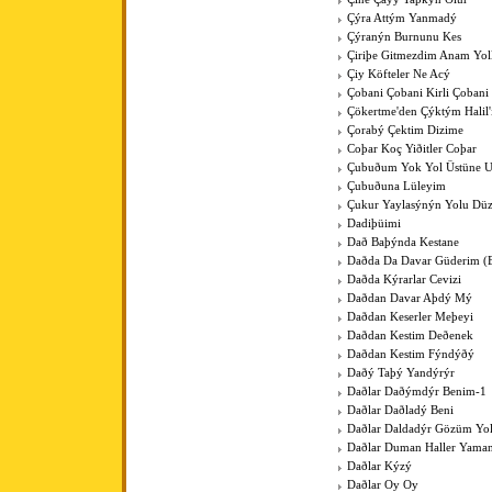
Çýra Attým Yanmadý
Çýranýn Burnunu Kes
Çiriþe Gitmezdim Anam Yol
Çiy Köfteler Ne Acý
Çobani Çobani Kirli Çobani
Çökertme'den Çýktým Halil
Çorabý Çektim Dizime
Coþar Koç Yiðitler Coþar
Çubuðum Yok Yol Üstüne 
Çubuðuna Lüleyim
Çukur Yaylasýnýn Yolu Düz
Dadiþüimi
Dað Baþýnda Kestane
Daðda Da Davar Güderim (
Daðda Kýrarlar Cevizi
Daðdan Davar Aþdý Mý
Daðdan Keserler Meþeyi
Daðdan Kestim Deðenek
Daðdan Kestim Fýndýðý
Daðý Taþý Yandýrýr
Daðlar Daðýmdýr Benim-1
Daðlar Daðladý Beni
Daðlar Daldadýr Gözüm Yo
Daðlar Duman Haller Yama
Daðlar Kýzý
Daðlar Oy Oy