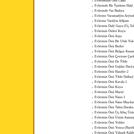
Evlerimizin Önü Cami
Evlerinde Bir Ýpekten Halý
Evlerinde Var Badiya
Evlerine Varamadým Arýmd
Evlerine Vardým Aðþam
Evlerinin Dalý Gaya (Üç Tell
Evlerinin Önleri Kuyu
Evlerinin Önü Arpa
Evlerinin Önü Bir Ufak Yok
Evlerinin Önü Budur
Evlerinin Önü Bulgur Kaza
Evlerinin Önü Çevirme Çar
Evlerinin Önü De Ýðde
Evlerinin Önü Guþlar Darýs
Evlerinin Önü Handýr-2
Evlerinin Önü Ýðde Dallarý
Evlerinin Önü Kavak-1
Evlerinin Önü Kuyu
Evlerinin Önü Marul
Evlerinin Önü Nane-1
Evlerinin Önü Nane Mayda
Evlerinin Önü Tahta Daraba
Evlerinin Önü Üç Aðaç Üzü
Evlerinin Önü Üzüm Asmas
Evlerinin Önü Yoldur
Evlerinin Önü Yonca (Harel
Evlerinin Önü Yüksek Kal