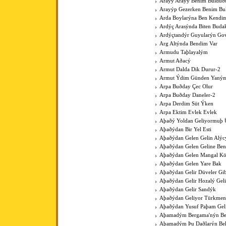
Arayý Arayý Benim Buldu
Arayýp Gezerken Benim B
Arda Boylarýna Ben Kendim
Ardýç Arasýnda Biten Budak
Ardýçtandýr Guyularýn Go
Arg Altýnda Bendim Var
Armudu Taþlayalým
Armut Aðacý
Armut Dalda Dik Durur-2
Armut Ýdim Günden Yaným
Arpa Buðday Çec Olur
Arpa Buðday Daneler-2
Arpa Derdim Süt Ýken
Arpa Ektim Evlek Evlek
Aþaðý Yoldan Geliyormuþ 
Aþaðýdan Bir Yel Esti
Aþaðýdan Gelen Gelin Alýc
Aþaðýdan Gelen Geline Ben
Aþaðýdan Gelen Mangal K
Aþaðýdan Gelen Yare Bak
Aþaðýdan Gelir Düveler Gib
Aþaðýdan Gelir Hozalý Gel
Aþaðýdan Gelir Sandýk
Aþaðýdan Geliyor Türkme
Aþaðýdan Yusuf Paþam Gel
Aþamadým Bergama'nýn Be
Aþamadým Þu Daðlarýn Bel