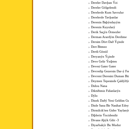
Dereler Davþan Ýzi
Dereler Gölgelendi
Derelerde Kum Savrulur
Derelerde Tavþanlar
Derenin Baþýndayým
Derenin Kuyularý
Derik Saçýn Örmezler
Derman Arardým Derdime
Dersim Dört Dað Ýçinde
Dert Bitmez
Dertli Gönül
Deryanýn Ýçinde
Deve Gelir Ýniþten
Devesi Gater Gater
Devredip Gezersin Dar-ý F
Devrent Deresini Duman Bü
Deymen Tepesinde Çaldýðý
Didou Nana
Diktiðimiz Fidanlarýn
Dýlo
Dinek Daðý Yeni Geldim Gur
Dinle Sana Bir Nasihat Ede
Dirmilcik'ten Gider Yaylaný
Diþlerin Ýncidendir
Divane Aþýk Gibi -3
Diyarbakýr Bu Mudur