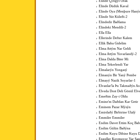
Elinde Çýngýl Orak
Elinde Düdük Kaval
Elinde Oya (Menþure Haný
Elinde Süt Küleði-2
Elindedir Baðlama
Elindeki Mendili-2
Ella Ella
Ellerinde Defter Kalem
Ellik Baba Gidelim
Elma Attým Nar Geldi
Elma Attým Yuvarlandý-2
Elma Dalda Biter Mi
Elma Tekerlendi Yar
Elmalarýn Yongasý
Elmanýn Bir Yaný Pembe
Elmayý Nazik Soyarlar-1
Elvanlar'la Þu Takmaðýn Ar
Elveda Dost Deli Gönül Elv
Emeðim Zay-i Oldu
Emine'm Daðdan Kar Getir
Eminem Pazar Mýsýn
Emirdaðý Birbirine Ulalý
Emmiler Emmiler
Endim Davet Ettim Koç Ba
Endim Gülün Baðýna
Endim Kuyu Dibine Kuyu D
Engeller Koymuyor Yar San