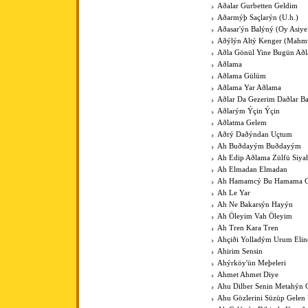
Aðalar Gurbetten Geldim
Aðarmýþ Saçlarýn (U.h.)
Aðasar'ýn Balýný (Oy Asiye
Aðýlýn Altý Kenger (Mahm
Aðla Gönül Yine Bugün Að
Aðlama
Aðlama Gülüm
Aðlama Yar Aðlama
Aðlar Da Gezerim Daðlar B
Aðlarým Ýçin Ýçin
Aðlatma Gelem
Aðrý Daðýndan Uçtum
Ah Buðdayým Buðdayým
Ah Edip Aðlama Zülfü Siy
Ah Elmadan Elmadan
Ah Hamamcý Bu Hamama Gü
Ah Le Yar
Ah Ne Bakarsýn Hayýn
Ah Öleyim Vah Öleyim
Ah Tren Kara Tren
Ahçiði Yolladým Urum Elin
Ahirim Sensin
Ahýrköy'ün Meþeleri
Ahmet Ahmet Diye
Ahu Dilber Senin Metahýn
Ahu Gözlerini Süzüp Gelen 