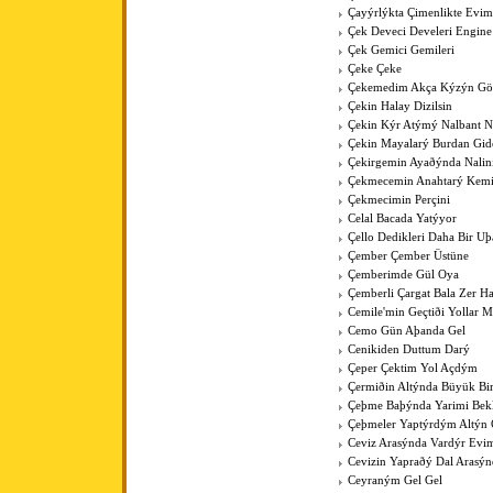
Çayýrlýkta Çimenlikte Evim
Çek Deveci Develeri Engine
Çek Gemici Gemileri
Çeke Çeke
Çekemedim Akça Kýzýn G
Çekin Halay Dizilsin
Çekin Kýr Atýmý Nalbant N
Çekin Mayalarý Burdan Gid
Çekirgemin Ayaðýnda Nalin
Çekmecemin Anahtarý Kemi
Çekmecimin Perçini
Celal Bacada Yatýyor
Çello Dedikleri Daha Bir U
Çember Çember Üstüne
Çemberimde Gül Oya
Çemberli Çargat Bala Zer 
Cemile'min Geçtiði Yollar M
Cemo Gün Aþanda Gel
Cenikiden Duttum Darý
Çeper Çektim Yol Açdým
Çermiðin Altýnda Büyük Bi
Çeþme Baþýnda Yarimi Bek
Çeþmeler Yaptýrdým Altýn 
Ceviz Arasýnda Vardýr Evi
Cevizin Yapraðý Dal Arasýn
Ceyraným Gel Gel