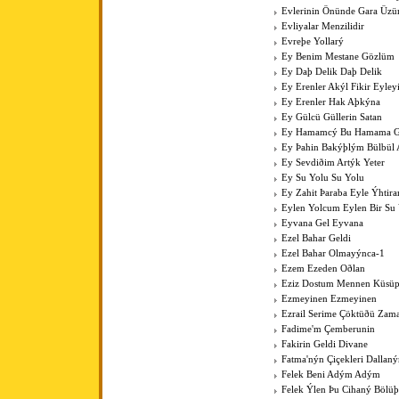
Evlerinin Önünde Gara Üz
Evliyalar Menzilidir
Evreþe Yollarý
Ey Benim Mestane Gözlüm
Ey Daþ Delik Daþ Delik
Ey Erenler Akýl Fikir Eyley
Ey Erenler Hak Aþkýna
Ey Gülcü Güllerin Satan
Ey Hamamcý Bu Hamama Güz
Ey Þahin Bakýþlým Bülbül
Ey Sevdiðim Artýk Yeter
Ey Su Yolu Su Yolu
Ey Zahit Þaraba Eyle Ýhtir
Eylen Yolcum Eylen Bir Su
Eyvana Gel Eyvana
Ezel Bahar Geldi
Ezel Bahar Olmayýnca-1
Ezem Ezeden Oðlan
Eziz Dostum Mennen Küsüp
Ezmeyinen Ezmeyinen
Ezrail Serime Çöktüðü Zam
Fadime'm Çemberunin
Fakirin Geldi Divane
Fatma'nýn Çiçekleri Dallan
Felek Beni Adým Adým
Felek Ýlen Þu Cihaný Bölüþ