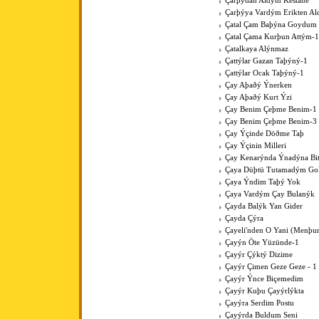
Çarþýdan Aldým Kestane
Çarþýya Vardým Erikten A
Çatal Çam Baþýna Goydum 
Çatal Çama Kurþun Attým-1
Çatalkaya Alýnmaz
Çattýlar Gazan Taþýný-1
Çattýlar Ocak Taþýný-1
Çay Aþaðý Ýnerken
Çay Aþaðý Kurt Ýzi
Çay Benim Çeþme Benim-1
Çay Benim Çeþme Benim-3
Çay Ýçinde Döðme Taþ
Çay Ýçinin Milleri
Çay Kenarýnda Ýnadýna Bit
Çaya Düþtü Tutamadým Go
Çaya Ýndim Taþý Yok
Çaya Vardým Çay Bulanýk
Çayda Balýk Yan Gider
Çayda Çýra
Çayeli'nden O Yani (Menþur
Çayýn Öte Yüzünde-1
Çayýr Çýktý Dizime
Çayýr Çimen Geze Geze - 1
Çayýr Ýnce Biçemedim
Çayýr Kuþu Çayýrlýkta
Çayýra Serdim Postu
Çayýrda Buldum Seni