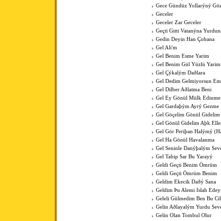
Gece Gündüz Yollarýný Göz
Geceler
Geceler Zar Geceler
Geçti Gitti Vatanýna Yurdun
Gedin Deyin Han Çobana
Gel Ali'm
Gel Benim Esme Yarim
Gel Benim Gül Yüzlü Yarim
Gel Çýkalým Daðlara
Gel Dedim Gelmiyorsun Em
Gel Dilber Aðlatma Beni
Gel Ey Gönül Mülk Edinme
Gel Gardaþým Ayrý Gezme
Gel Göçelim Gönül Gidelim
Gel Gönül Gidelim Aþk Elle
Gel Gör Periþan Halýmý (H
Gel Ha Gönül Havalanma
Gel Seninle Danýþalým Sev
Gel Tabip Sar Bu Yarayý
Geldi Geçti Benim Ömrüm
Geldi Geçti Ömrüm Benim
Geldim Ekecik Daðý Sana
Geldim Þu Alemi Islah Ede
Geleli Gülmedim Ben Bu Cih
Gelin Aðlayalým Yurdu Sev
Gelin Olan Tombul Olur