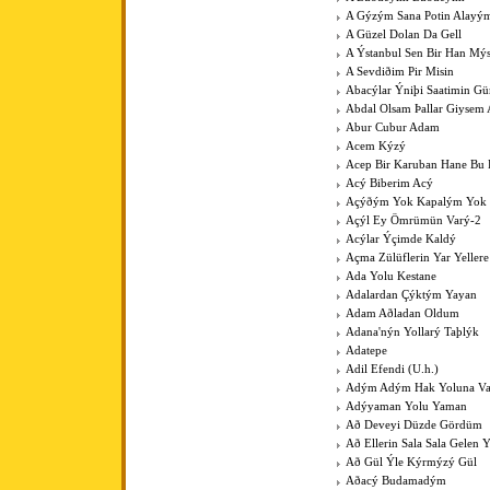
A Gýzým Sana Potin Alayý
A Güzel Dolan Da Gell
A Ýstanbul Sen Bir Han Mý
A Sevdiðim Pir Misin
Abacýlar Ýniþi Saatimin G
Abdal Olsam Þallar Giysem
Abur Cubur Adam
Acem Kýzý
Acep Bir Karuban Hane Bu
Acý Biberim Acý
Açýðým Yok Kapalým Yok
Açýl Ey Ömrümün Varý-2
Acýlar Ýçimde Kaldý
Açma Zülüflerin Yar Yeller
Ada Yolu Kestane
Adalardan Çýktým Yayan
Adam Aðladan Oldum
Adana'nýn Yollarý Taþlýk
Adatepe
Adil Efendi (U.h.)
Adým Adým Hak Yoluna V
Adýyaman Yolu Yaman
Að Deveyi Düzde Gördüm
Að Ellerin Sala Sala Gelen Y
Að Gül Ýle Kýrmýzý Gül
Aðacý Budamadým