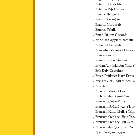
Entarin Dikildi Mi
Entarine Peþ Olam-2
Entarisi Damgalý
Entarisi Kýrmýzý
Entarisi Morumuþ
Entarisi Yeþilli
Enteri Diktim Giymedi
Er Kalkan Aþýklar Menzile Y
Erdavut Ocaðýnda
Eremedim Vefasýna Dünya
Erenler Cemi
Erenler Þahtan Gelirler
Eridim Aþkýnla Ben Yana Y
Erik Dalý Gevrektir
Erisin Daðlarýn Karý Erisin
Erkilet Güzeli Baðlar Bozuy
Ernesto
Erzincan Veran Ýken
Erzincan'dan Kemah'tan
Erzurum Çarþý Pazar
Erzurum Daðlarý Kar Ýle Bo
Erzurum Kilidi Mülk-i Ýsla
Erzurum Ovalarý (Hele Yan
Erzurum Ovalarý (Þal Gara 
Erzurum'dan Çevirdiler Yo
Eþeði Saldým Çayýra