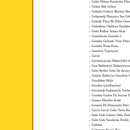
Gelin Oldum Karabekir Elin
Geline Bak Geline
Gelinler Geliyor Bürünü Bü
Gelmemiþ Dünyaya Sen Gib
Gelmiþ Ýken Bu Elleri Gez
Gelmiþem Otaðýna Oyadam
Gemi Kalkar Sulara Akar
Gemideyim Gemide-1
Gemiler Gelende Verir Fitini
Gemiler Posta Posta
Geminin Ýçineyum
Gerek
Germenciynen Baltacýðýn A
Gesi Baðlarýný Dolanýyoru
Getir Berber Getir De Aynay
Getirin Hakko'yu Geydirin 
Geydiðim Aldýr
Geydim Çarýklarýmý
Geyinmiþ Kuþanmýþ Yaylad
Gezdim Gurbet Eli Seyran 
Gezme Menden Aralý
Gezsem De Dünyanýn Dört
Gýcýr Gýcýr Gelir Yarin K
Gide Gide Gitmez Oldu Dizl
Gide Gide Yarelerim Dirildi
Gidelim
Gidemem Þiraz'a Ben