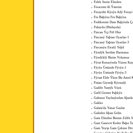
Felek Senin Elinden
Feracemi Al Ýsterim
Ferayidir Kýzýn Adý Ferayi
Fes Baþýna Fes Baþýna
Feslikenim Dam Baþýnda Ç
Fidayda (Hüdayda)
Fincan Ýçi Fið Olur
Fincaný Taþtan Oyarlar-1
Fincaný Taþtan Oyarlar-3
Fincanýn Etrafý Yeþil
Fýndýk Serdim Harmana
Fýndýklý Bizim Yolumuz
Fýrat Kenarýnda Yüzen Kay
Fýrýn Üstünde Fýrýn-1
Fýrýn Üstünde Fýrýn-3
Fýrsat Elde Ýken Bir Amel 
Fistan Giymiþ Kýrmalý
Gadife Yastýk Yüzü
Gafil Gezme Þaþkýn
Gahmut Yaylasýndan Aþark
Gakko
Galata'da Yanar Gazlar
Galeden Aþan Gelin
Gam Elinden Benim Zülfü 
Gam Gasevet Keder Baþa T
Gam Yeyip Gam Çekme Div