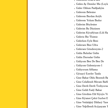
Giden Ay Dutulur Mu (Leyla'
Gider Oldum Padiþahým
Giderem Belesine
Giderem Burdan Artýk
Giderem Yolum Budur
Giderim Böylesine
Giderim Bu Düzünen
Giderim Kýraðýnan (Lili Hal
Gideriz Biz Ýkimiz
Giderken Eyle Beni
Gidersen Bize Uðra
Gidersen Göndereyim-2
Gidin Bulutlar Gidin
Gidin Durnalar Gidin
Gidiyom Ben De Ben De
Gidiyom Gidemiyom-1
Gidiyorum Aðlama
Gýnayý Ezerler Tasda
Gine Bahar Oldu Bezendi Ba
Gine Celallendi Meram Baðl
Gine Dertli Dertli Ýniliyors
Gine Geldi Faslý Bahar
Gine Gördüm Elif Kýzýn Y
Gine Kýsmet Çekti Gurbet El
Gine Vedalaþtý Dildarý Yar
Gine Yeþillendi Acýpayam Y