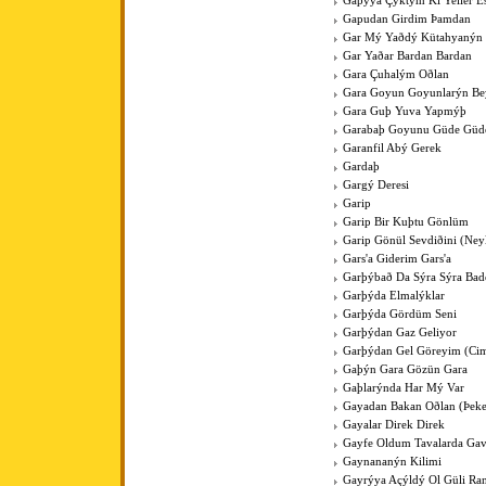
Gapýya Çýktým Ki Yeller E
Gapudan Girdim Þamdan
Gar Mý Yaðdý Kütahyanýn
Gar Yaðar Bardan Bardan
Gara Çuhalým Oðlan
Gara Goyun Goyunlarýn Bey
Gara Guþ Yuva Yapmýþ
Garabaþ Goyunu Güde Güde
Garanfil Abý Gerek
Gardaþ
Gargý Deresi
Garip
Garip Bir Kuþtu Gönlüm
Garip Gönül Sevdiðini (Ney
Gars'a Giderim Gars'a
Garþýbað Da Sýra Sýra Bad
Garþýda Elmalýklar
Garþýda Gördüm Seni
Garþýdan Gaz Geliyor
Garþýdan Gel Göreyim (Cim
Gaþýn Gara Gözün Gara
Gaþlarýnda Har Mý Var
Gayadan Bakan Oðlan (Þeke
Gayalar Direk Direk
Gayfe Oldum Tavalarda Ga
Gaynananýn Kilimi
Gayrýya Açýldý Ol Güli Ra