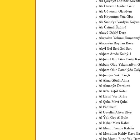
Ak Çalýnýn Dibinde Kavað
Ak Devem Düzden Gelir
Ak Güvercin Olaydým
Ak Koyunum Yüz Olsa
Ak Sinne'ye Vardým Koyu
Ak Üzümü Üzümü
Akayý Daþlý Dere
Akçaalan Yolunu Dumanmý
Akçayým Boydan Boya
Akýl Gel Beri Gel Beri
Akþam Arada Kaldý-1
Akþam Oldu Gine Bastý Kar
Akþam Oldu Yakamadým 
Akþam Olur Garanlýða Gal
Akþamýn Vakti Geçti
Al Alma Gönül Alma
Al Almanýn Dördünü
Al At'ta Yeþil Kolan
Al Birini Vur Birine
Al Çuha Mavi Çuha
Al Fadimem
Al Geydim Alsýn Diye
Al Ýþli Gey Al Eyle
Al Kahat Mavi Kahat
Al Mendil Sende Kalsýn
Al Mendilim Kaldý Kaya B
Al Þu Mumu Eline Yak De