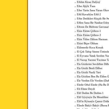
Eðdim Kiraz Dalýný
Eðer Aþýk Ýsen
Eðer Yarin Sana Yaran Olur
Eðil Kavaðým Eðil-2
Eðin Dedikleri Küçük Bir Þe
Eðlen Sana Bir Nasihat Ede
Eðrem De Büðrem Gavrasar'
Ekin Ektim Çöllere-1
Ekin Ektim Çöllere-3
Ekin Ýdim Oldum Harman
Ekini Biçer Oldum
Eklemedir Koca Konak
El Çek Tabip Sinem Üstünd
El Eyvana Yatak Serdim Y
El Vurup Yaremi Ýncitme T
Ela Gözlerini Sevdiðim Dilb
Ela Gözlü Benli Dilber
Ela Gözlü Nazlý Yari
Ela Gözlüm Ben Bu Elden 
Ele Verdim Ele Verdim (Dað
Eledir Oðul Eledir (Ha Bu D
Eli Elime Deydi
Elif Dedim Be Dedim-1
Elif Gýzýnýn Da Mendiline
Elif'in Kýnasýn Çamur Ettil
Elinde Bakýr Bakýr (Bursa 