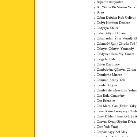
Beþer'in Ardýndan
Bir Yiðide Bir Sözüm Var - 
Bozo
Cabur Daðdan Kuþ Geliyor
Çadýr Kurdum Düzlere
Çaðýrýn Efeleri
Cahar Attým Dubara
Çakallardan Ýner Vermiþ 
Çakmaðý Çak (Çýrada Yað 
Çaktým Çaktým Yanmadý
Çaldýðýn Saza Mý Yanam
Çalgýlar Çalar
Çalýn Davullarý
Çambaþýna Çýktým Çýram
Camilerde Minare
Caminin Ezaný Yok
Çamlar Altýna
Çamlýbele Süreyidim Yolu
Can Bula Cananýný
Can Efendim
Can Maral Can (Evleri Yaký
Cana Bizim Esrarýmýz Ýml
Caný Dilden Hane Kýldýn 
Caným Kýrat Gözüm Kýrat
Çare Yok Ýmiþ
Çarþambayý Sel Aldý