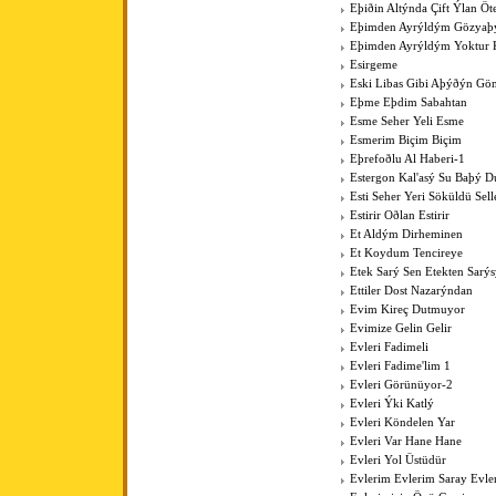
Eþiðin Altýnda Çift Ýlan Öt
Eþimden Ayrýldým Gözya
Eþimden Ayrýldým Yoktur 
Esirgeme
Eski Libas Gibi Aþýðýn Gö
Eþme Eþdim Sabahtan
Esme Seher Yeli Esme
Esmerim Biçim Biçim
Eþrefoðlu Al Haberi-1
Estergon Kal'asý Su Baþý 
Esti Seher Yeri Söküldü Sell
Estirir Oðlan Estirir
Et Aldým Dirheminen
Et Koydum Tencireye
Etek Sarý Sen Etekten Sarý
Ettiler Dost Nazarýndan
Evim Kireç Dutmuyor
Evimize Gelin Gelir
Evleri Fadimeli
Evleri Fadime'lim 1
Evleri Görünüyor-2
Evleri Ýki Katlý
Evleri Köndelen Yar
Evleri Var Hane Hane
Evleri Yol Üstüdür
Evlerim Evlerim Saray Evle