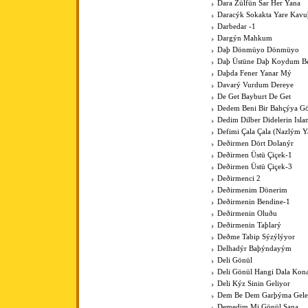
Dara Zülfün Sar Her Yana
Daracýk Sokakta Yare Kav
Darbedar -1
Dargýn Mahkum
Daþ Dönmüyo Dönmüyo
Daþ Üstüne Daþ Koydum B
Daþda Fener Yanar Mý
Davarý Vurdum Dereye
De Get Bayburt De Get
Dedem Beni Bir Bahçýya G
Dedim Dilber Didelerin Isl
Defimi Çala Çala (Nazlým Y
Deðirmen Dört Dolanýr
Deðirmen Üstü Çiçek-1
Deðirmen Üstü Çiçek-3
Deðirmenci 2
Deðirmenim Dönerim
Deðirmenin Bendine-1
Deðirmenin Oluðu
Deðirmenin Taþlarý
Deðme Tabip Sýzýlýyor
Delhadýr Baþýndayým
Deli Gönül
Deli Gönül Hangi Dala Kona
Deli Kýz Sinin Geliyor
Dem Be Dem Garþýma Gele
Demedim Mi Gönül Sana