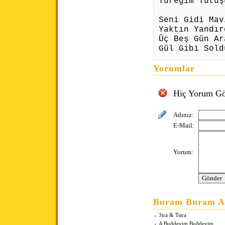
Yüreğim Tutuş
Seni Gidi Mav
Yaktın Yandır
Üç Beş Gün Ar
Gül Gibi Sold
Yorumlar
Hiç Yorum Gö
Adınız:
E-Mail:
Yorum:
Buram Buram An
3ira & Tsira
A Buðdeyim Buðdeyim