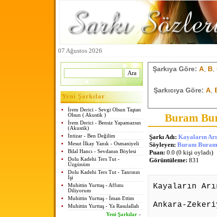
07 Ağustos 2026
Şarkıya Göre:
A
,
B
,
Şarkıcıya Göre:
A
,
Yeni Şarkılar
İrem Derici - Sevgi Olsun Taştan
Buram Bur
Olsun ( Akustik )
İrem Derici - Bensiz Yapamazsın
(Akustik)
İntizar - Ben Değilim
Şarkı Adı:
Kayaların Arı
Mesut İlkay Yanık - Osmaniyeli
Söyleyen:
Buram Buram 
Bilal Hancı - Sevdanın Böylesi
Puan:
0.0 (0 kişi oyladı)
Dolu Kadehi Ters Tut -
Görüntüleme:
831
Üzgünüm
Dolu Kadehi Ters Tut - Tanrının
İşi
Kayaların Arı
Muhittin Yurttaş - Affımı
Diliyorum
Muhittin Yurttaş - İman Ettim
Ankara-Zekeri
Muhittin Yurttaş - Ya Rasulallah
Yeni Şarkılar
»