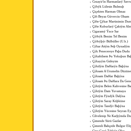
Cezayir'in Harmanlarý Savr
Çýbýk Lülesin Bulmuþ
Çiçekten Harman Olmaz
Çift Beyaz Güvercin Olsam
Çifte Çýkar Martinimin Du
Çifte Kuburlarý Çaktým Al
Cigaramý Ýnce Sar
Çýðrýk Benim Tel Benim
Çýðrýþýr Bülbüller (U.h.)
Cýhar Attým Þeþ Oynadým
Çýk Penecereye Paþa Dudu
Çýkabilsem Þu Yokuþun Ba
Çýkayým Gideyim
Çýkdým Daðlarýn Baþýna
Çýksam A Urumelin Düzüne
Çýksam Daðlar Baþýna
Çýksam Þu Daðlara Da Gene
Çýktým Belen Kahvesine B
Çýktým Dam Yuvamaya
Çýktým Fýndýk Dalýna
Çýktým Saray Köþküne
Çýktým Tandýr Baþýna
Çýktým Yücesine Seyran E
Cilvelenip Ne Karþýmda Du
Çimende Sürü Gazlar
Çimenli Bahçede Bulgur Eli
Çine Çayý Taþkýn Olur