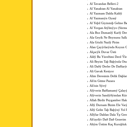
Al Tavandan Belleri-2
Al Yanaktan Al Yanaktan
Al Yazmam Dalda Kaldý
Al Yazmanýn Oyasý
Al Yeþil Giyinmiþ Geline B
Al Yorgan Atýlmýyo (Sürme
Ala Boz Dumanlý Karlý Der
Ala Geyik Ne Boynunu Sall
Ala Gözlü Nazlý Pirim
Alan Çayýrlarýnda Koyun G
Alçacýk Duvar Üstü
Aldý Bu Yüreðimi Derd Ýle
Ali Beyim Taþ Baþýnda Otu
Ali Daðý Derler De Daðlarý
Ali Gavak Kesiyor
Alim Deresinin Delik Daþla
Ali'm Gitme Pazara
Ali'nin Sýrrý
Alýverin Baðlamamý Çalay
Alýverin Sandýðýmdan Kü
Allah Birdir Peygamber Hak
Allý Durnam Bizim Ele Var
Allý Gelin Taþ Baþýný Yol 
Allýlar Daldan Dala Ýp Ger
Alt'aydýr Dað Dað Gezerim
Altým Üstüm Kaç Kuruþluk