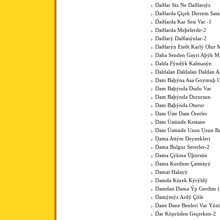
Daðlar Siz Ne Daðlarsýz
Daðlarda Çiçek Derrem Sat
Daðlarda Kar Sesi Var -1
Daðlarda Meþelerde-2
Daðlarý Daðlasýnlar-2
Daðlarýn Eteði Karlý Olur 
Daha Senden Gayri Aþýk M
Dalda Fýndýk Kalmasýn
Daldalan Daldalan Daldan 
Dam Baþýna Asa Goymuþ G
Dam Baþýnda Dudu Var
Dam Baþýnda Durursun
Dam Baþýnda Oturur
Dam Üste Dam Örerler
Dam Üstünde Kestane
Dam Üstünde Uzun Uzun Bac
Dama Attým Deynekleri
Dama Bulgur Sererler-2
Dama Çýkma Üþürsün
Dama Kurdum Çatmayý
Damat Halayý
Damda Kürek Kýrýldý
Damdan Dama Ýp Gerdim (Þ
Damýmýz Ardý Çöle
Dane Dane Benleri Var Yüz
Dar Köprüden Geçerken-2