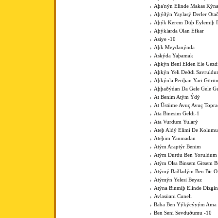
Aþa'nýn Elinde Makas Kýna
Aþýðýn Yaylasý Derler Ota
Aþýk Kerem Düþ Eylemiþ D
Aþýklarda Olan Efkar
Asiye -10
Aþk Meydanýnda
Askýda Yaþamak
Aþkýn Beni Elden Ele Gezdi
Aþkýn Yeli Deðdi Savruld
Aþkýnla Periþan Yari Görü
Aþþaðýdan Da Gele Gele Ge
At Benim Atým Ýdý
At Üstüme Avuç Avuç Topr
Ata Binesim Geldi-1
Ata Vurdum Yularý
Ateþ Aldý Elimi De Kolumu
Ateþim Yanmadan
Atým Araptýr Benim
Atým Durdu Ben Yoruldum
Atým Olsa Binsem Gitsem B
Atýmý Baðladým Ben Bir 
Atýmýn Yelesi Beyaz
Atýna Binmiþ Elinde Dizgin
Avlasüani Cuneli
Baba Ben Yýkýcýyým Ama K
Ben Seni Sevduðumu -10