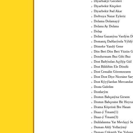
Diyarbakýr Geceleri
Diyarbekir Küçeleri
Diyarbekir Þad Akar
Doðruya Nazar Eyleriz
Dolama Dolamayý
Dolana Ay Dolana
Dolap
Dolma Gazanýna Vardým D
Domaniç Daðlarýnda Yýldýz
Dömeke Yandý Gene
Dön Beri Dön Beri Yüzün 
Dondurmam Buz Gibi Buz
Dost Baðýndan Açýlýp Gül
Dost Bildiðim Ele Döndü
Dost Cemalin Göremezsem
Dost Dost Diye Nicesine Sa
Dost Kýyýlardan Mercanda
Dosta Gidelim
Dostlarým
Dostun Bahçasýna Girsem
Dostun Bahçesine Bir Hoyra
Drama Köprüsü Bre Hasan
Duaz-ý Ýmam(1)
Duaz-ý Ýmam(3)
Duldalanma Yar Mevlayý Se
Duman Aldý Yollarýmý
Duman Çökmüþ Yar Yolun