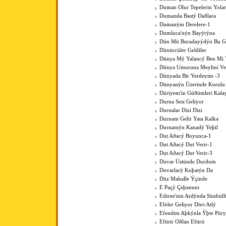
Duman Olur Tepelerin Yola
Dumanda Bastý Daðlara
Dumaným Derelere-1
Dumluca'nýn Bayýrýna
Dün Mü Buradayýdýn Bu G
Dünürcüler Geldiler
Dünya Mý Yalancý Ben Mi 
Dünya Umuruna Meylini V
Dünyada Bir Yerdeyim -3
Dünyanýn Üzerinde Kurulu
Düriyem'in Güðümleri Kala
Durna Sesi Geliyor
Durnalar Dizi Dizi
Durnam Gelir Yata Kalka
Durnamýn Kanadý Yeþil
Dut Aðacý Boyunca-1
Dut Aðacý Dut Verir-1
Dut Aðacý Dut Verir-3
Duvar Üstünde Durdum
Duvarlarý Kuþatýn Da
Düz Mahalle Ýçinde
E Paçý Çeþanuni
Edirne'nin Ardýnda Sünbüll
Efeler Geliyor Dört Atlý
Efendim Aþkýnla Ýþte Pür
Eftirir Oðlan Eftirir