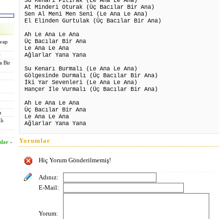
Su Kenarı Pıtırak (Le Ana Le Ana)
At Minderi Oturak (Üç Bacılar Bir Ana)
Sen Al Meni Men Seni (Le Ana Le Ana)
El Elinden Gurtulak (Üç Bacılar Bir Ana)
Ah Le Ana Le Ana
Üç Bacılar Bir Ana
evap
Le Ana Le Ana
Ağlarlar Yana Yana
r
a Bir
Su Kenarı Burmalı (Le Ana Le Ana)
Gölgesinde Durmalı (Üç Bacılar Bir Ana)
İki Yar Sevenleri (Le Ana Le Ana)
Hançer İle Vurmalı (Üç Bacılar Bir Ana)
Ah Le Ana Le Ana
Üç Bacılar Bir Ana
n
Le Ana Le Ana
lı
Ağlarlar Yana Yana
Yorumlar
ılar
»
Hiç Yorum Gönderilmemiş!
Adınız:
E-Mail:
Yorum: