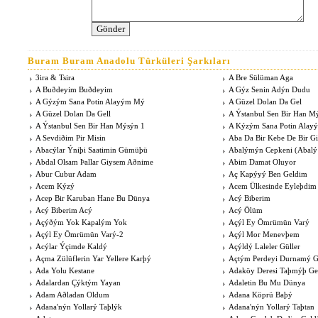
Buram Buram Anadolu Türküleri Şarkıları
3ira & Tsira
A Bre Sülüman Aga
A Buðdeyim Buðdeyim
A Gýz Senin Adýn Dudu
A Gýzým Sana Potin Alayým Mý
A Güzel Dolan Da Gel
A Güzel Dolan Da Gell
A Ýstanbul Sen Bir Han M
A Ýstanbul Sen Bir Han Mýsýn 1
A Kýzým Sana Potin Ala
A Sevdiðim Pir Misin
Aba Da Bir Kebe De Bir G
Abacýlar Ýniþi Saatimin Gümüþü
Abalýmýn Cepkeni (Abalý
Abdal Olsam Þallar Giysem Aðnime
Abim Damat Oluyor
Abur Cubur Adam
Aç Kapýyý Ben Geldim
Acem Kýzý
Acem Ülkesinde Eyleþdim
Acep Bir Karuban Hane Bu Dünya
Acý Biberim
Acý Biberim Acý
Acý Ölüm
Açýðým Yok Kapalým Yok
Açýl Ey Ömrümün Varý
Açýl Ey Ömrümün Varý-2
Açýl Mor Menevþem
Acýlar Ýçimde Kaldý
Açýldý Laleler Güller
Açma Zülüflerin Yar Yellere Karþý
Açtým Perdeyi Durnamý 
Ada Yolu Kestane
Adaköy Deresi Taþmýþ Ge
Adalardan Çýktým Yayan
Adaletin Bu Mu Dünya
Adam Aðladan Oldum
Adana Köprü Baþý
Adana'nýn Yollarý Taþlýk
Adana'nýn Yollarý Taþtan