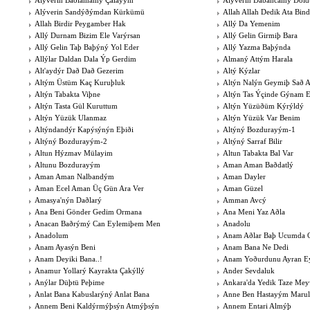
Alýverin Baðlamamý Çalayým
Alýverin Dabancamý Dol
Alýverin Sandýðýmdan Kürkümü
Allah Allah Dedik Ata Bind
Allah Birdir Peygamber Hak
Allý Da Yemenim
Allý Durnam Bizim Ele Varýrsan
Allý Gelin Girmiþ Bara
Allý Gelin Taþ Baþýný Yol Eder
Allý Yazma Baþýnda
Allýlar Daldan Dala Ýp Gerdim
Almaný Attým Harala
Alt'aydýr Dað Dað Gezerim
Altý Kýzlar
Altým Üstüm Kaç Kuruþluk
Altýn Nalýn Geymiþ Sað 
Altýn Tabakta Viþne
Altýn Tas Ýçinde Gýnam E
Altýn Tasta Gül Kuruttum
Altýn Yüzüðüm Kýrýldý
Altýn Yüzük Ulanmaz
Altýn Yüzük Var Benim
Altýndandýr Kapýsýnýn Eþiði
Altýný Bozdurayým-1
Altýný Bozdurayým-2
Altýný Sarraf Bilir
Altun Hýzmav Mülayim
Altun Tabakta Bal Var
Altunu Bozdurayým
Aman Aman Baðdatlý
Aman Aman Nalbandým
Aman Dayler
Aman Ecel Aman Üç Gün Ara Ver
Aman Güzel
Amasya'nýn Daðlarý
Amman Avcý
Ana Beni Gönder Gedim Ormana
Ana Meni Yaz Aðla
Anacan Baðrýmý Can Eylemiþem Men
Anadolu
Anadolum
Anam Aðlar Baþ Ucumda O
Anam Ayasýn Beni
Anam Bana Ne Dedi
Anam Deyiki Bana..!
Anam Yoðurdunu Ayran Ey
Anamur Yollarý Kayrakta Çakýllý
Ander Sevdaluk
Anýlar Düþtü Peþime
Ankara'da Yedik Taze Me
Anlat Bana Kabuslarýný Anlat Bana
Anne Ben Hastayým Marul
Annem Beni Kaldýrmýþsýn Atmýþsýn
Annem Entari Almýþ