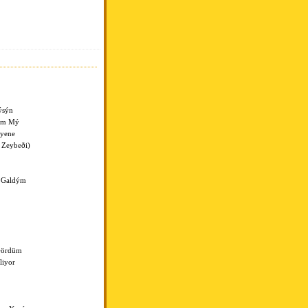
ýsýn
yým Mý
iyene
 Zeybeði)
 Galdým
Gördüm
liyor