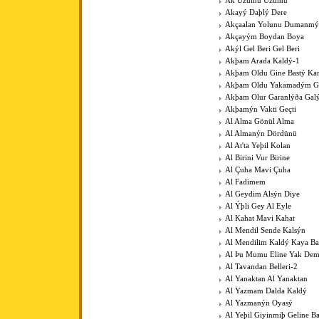
Ak Üzümü Üzümü
Akayý Daþlý Dere
Akçaalan Yolunu Dumanmý
Akçayým Boydan Boya
Akýl Gel Beri Gel Beri
Akþam Arada Kaldý-1
Akþam Oldu Gine Bastý Kar
Akþam Oldu Yakamadým 
Akþam Olur Garanlýða Gal
Akþamýn Vakti Geçti
Al Alma Gönül Alma
Al Almanýn Dördünü
Al At'ta Yeþil Kolan
Al Birini Vur Birine
Al Çuha Mavi Çuha
Al Fadimem
Al Geydim Alsýn Diye
Al Ýþli Gey Al Eyle
Al Kahat Mavi Kahat
Al Mendil Sende Kalsýn
Al Mendilim Kaldý Kaya B
Al Þu Mumu Eline Yak De
Al Tavandan Belleri-2
Al Yanaktan Al Yanaktan
Al Yazmam Dalda Kaldý
Al Yazmanýn Oyasý
Al Yeþil Giyinmiþ Geline B