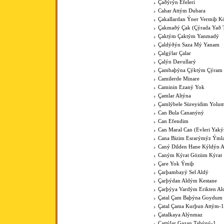
Çaðýrýn Efeleri
Cahar Attým Dubara
Çakallardan Ýner Vermiþ 
Çakmaðý Çak (Çýrada Yað 
Çaktým Çaktým Yanmadý
Çaldýðýn Saza Mý Yanam
Çalgýlar Çalar
Çalýn Davullarý
Çambaþýna Çýktým Çýram
Camilerde Minare
Caminin Ezaný Yok
Çamlar Altýna
Çamlýbele Süreyidim Yolu
Can Bula Cananýný
Can Efendim
Can Maral Can (Evleri Yaký
Cana Bizim Esrarýmýz Ýml
Caný Dilden Hane Kýldýn 
Caným Kýrat Gözüm Kýrat
Çare Yok Ýmiþ
Çarþambayý Sel Aldý
Çarþýdan Aldým Kestane
Çarþýya Vardým Erikten A
Çatal Çam Baþýna Goydum 
Çatal Çama Kurþun Attým-1
Çatalkaya Alýnmaz
Çattýlar Gazan Taþýný-1