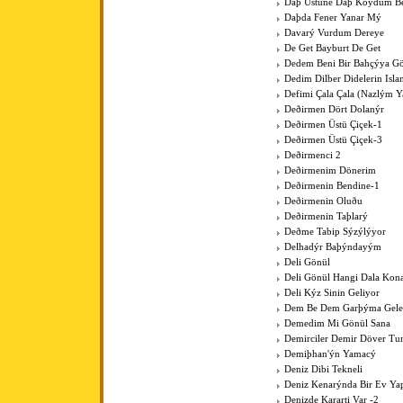
Daþ Üstüne Daþ Koydum B
Daþda Fener Yanar Mý
Davarý Vurdum Dereye
De Get Bayburt De Get
Dedem Beni Bir Bahçýya G
Dedim Dilber Didelerin Isl
Defimi Çala Çala (Nazlým Y
Deðirmen Dört Dolanýr
Deðirmen Üstü Çiçek-1
Deðirmen Üstü Çiçek-3
Deðirmenci 2
Deðirmenim Dönerim
Deðirmenin Bendine-1
Deðirmenin Oluðu
Deðirmenin Taþlarý
Deðme Tabip Sýzýlýyor
Delhadýr Baþýndayým
Deli Gönül
Deli Gönül Hangi Dala Kona
Deli Kýz Sinin Geliyor
Dem Be Dem Garþýma Gele
Demedim Mi Gönül Sana
Demirciler Demir Döver Tu
Demiþhan'ýn Yamacý
Deniz Dibi Tekneli
Deniz Kenarýnda Bir Ev Y
Denizde Kararti Var -2