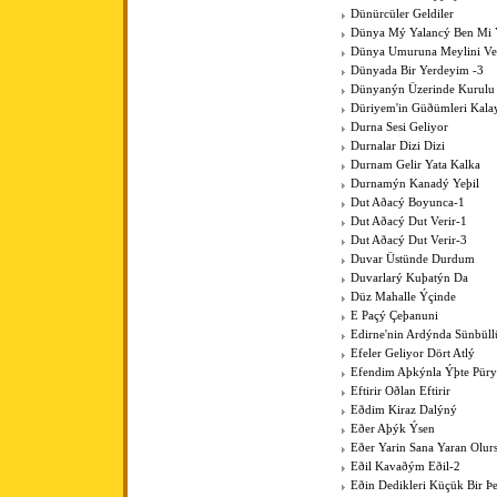
Dünürcüler Geldiler
Dünya Mý Yalancý Ben Mi 
Dünya Umuruna Meylini V
Dünyada Bir Yerdeyim -3
Dünyanýn Üzerinde Kurulu
Düriyem'in Güðümleri Kala
Durna Sesi Geliyor
Durnalar Dizi Dizi
Durnam Gelir Yata Kalka
Durnamýn Kanadý Yeþil
Dut Aðacý Boyunca-1
Dut Aðacý Dut Verir-1
Dut Aðacý Dut Verir-3
Duvar Üstünde Durdum
Duvarlarý Kuþatýn Da
Düz Mahalle Ýçinde
E Paçý Çeþanuni
Edirne'nin Ardýnda Sünbüll
Efeler Geliyor Dört Atlý
Efendim Aþkýnla Ýþte Pür
Eftirir Oðlan Eftirir
Eðdim Kiraz Dalýný
Eðer Aþýk Ýsen
Eðer Yarin Sana Yaran Olur
Eðil Kavaðým Eðil-2
Eðin Dedikleri Küçük Bir Þe