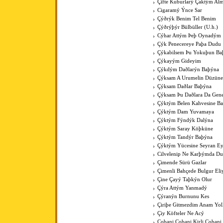
Çifte Kuburlarý Çaktým Al
Cigaramý Ýnce Sar
Çýðrýk Benim Tel Benim
Çýðrýþýr Bülbüller (U.h.)
Cýhar Attým Þeþ Oynadým
Çýk Penecereye Paþa Dudu
Çýkabilsem Þu Yokuþun Ba
Çýkayým Gideyim
Çýkdým Daðlarýn Baþýna
Çýksam A Urumelin Düzüne
Çýksam Daðlar Baþýna
Çýksam Þu Daðlara Da Gene
Çýktým Belen Kahvesine B
Çýktým Dam Yuvamaya
Çýktým Fýndýk Dalýna
Çýktým Saray Köþküne
Çýktým Tandýr Baþýna
Çýktým Yücesine Seyran E
Cilvelenip Ne Karþýmda Du
Çimende Sürü Gazlar
Çimenli Bahçede Bulgur Eli
Çine Çayý Taþkýn Olur
Çýra Attým Yanmadý
Çýranýn Burnunu Kes
Çiriþe Gitmezdim Anam Yol
Çiy Köfteler Ne Acý
Çobani Çobani Kirli Çobani