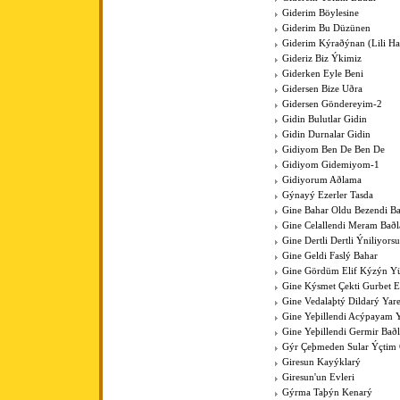
Giderim Böylesine
Giderim Bu Düzünen
Giderim Kýraðýnan (Lili Hal
Gideriz Biz Ýkimiz
Giderken Eyle Beni
Gidersen Bize Uðra
Gidersen Göndereyim-2
Gidin Bulutlar Gidin
Gidin Durnalar Gidin
Gidiyom Ben De Ben De
Gidiyom Gidemiyom-1
Gidiyorum Aðlama
Gýnayý Ezerler Tasda
Gine Bahar Oldu Bezendi Ba
Gine Celallendi Meram Baðl
Gine Dertli Dertli Ýniliyors
Gine Geldi Faslý Bahar
Gine Gördüm Elif Kýzýn Y
Gine Kýsmet Çekti Gurbet El
Gine Vedalaþtý Dildarý Yar
Gine Yeþillendi Acýpayam Y
Gine Yeþillendi Germir Bað
Gýr Çeþmeden Sular Ýçti
Giresun Kayýklarý
Giresun'un Evleri
Gýrma Taþýn Kenarý