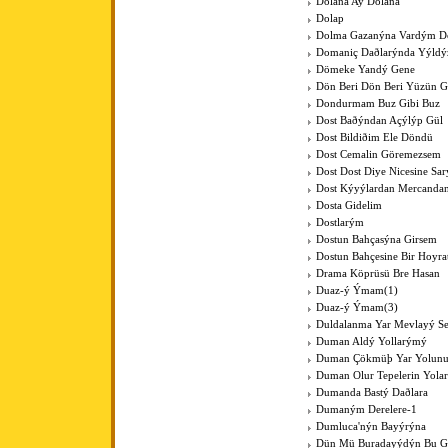
Dolana Ay Dolana
Dolap
Dolma Gazanýna Vardým D
Domaniç Daðlarýnda Yýldýz
Dömeke Yandý Gene
Dön Beri Dön Beri Yüzün 
Dondurmam Buz Gibi Buz
Dost Baðýndan Açýlýp Gül
Dost Bildiðim Ele Döndü
Dost Cemalin Göremezsem
Dost Dost Diye Nicesine Sa
Dost Kýyýlardan Mercanda
Dosta Gidelim
Dostlarým
Dostun Bahçasýna Girsem
Dostun Bahçesine Bir Hoyra
Drama Köprüsü Bre Hasan
Duaz-ý Ýmam(1)
Duaz-ý Ýmam(3)
Duldalanma Yar Mevlayý Se
Duman Aldý Yollarýmý
Duman Çökmüþ Yar Yolun
Duman Olur Tepelerin Yola
Dumanda Bastý Daðlara
Dumaným Derelere-1
Dumluca'nýn Bayýrýna
Dün Mü Buradayýdýn Bu G