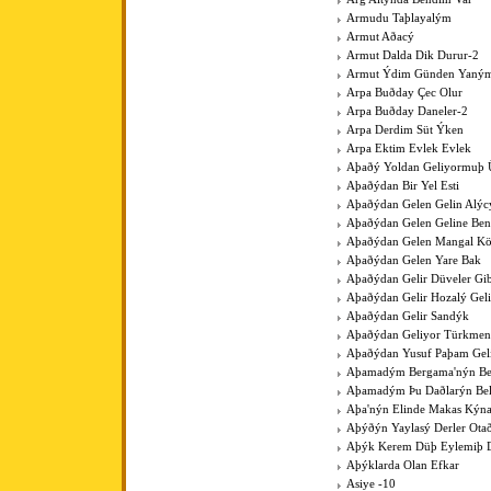
Armudu Taþlayalým
Armut Aðacý
Armut Dalda Dik Durur-2
Armut Ýdim Günden Yaným
Arpa Buðday Çec Olur
Arpa Buðday Daneler-2
Arpa Derdim Süt Ýken
Arpa Ektim Evlek Evlek
Aþaðý Yoldan Geliyormuþ 
Aþaðýdan Bir Yel Esti
Aþaðýdan Gelen Gelin Alýc
Aþaðýdan Gelen Geline Ben
Aþaðýdan Gelen Mangal K
Aþaðýdan Gelen Yare Bak
Aþaðýdan Gelir Düveler Gib
Aþaðýdan Gelir Hozalý Gel
Aþaðýdan Gelir Sandýk
Aþaðýdan Geliyor Türkme
Aþaðýdan Yusuf Paþam Gel
Aþamadým Bergama'nýn Be
Aþamadým Þu Daðlarýn Bel
Aþa'nýn Elinde Makas Kýna
Aþýðýn Yaylasý Derler Ota
Aþýk Kerem Düþ Eylemiþ D
Aþýklarda Olan Efkar
Asiye -10