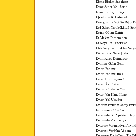
Eþme Eþdim Sabahtan
Esme Seher Yeli Esme
Esmerim Biçim Biçim
Eþrefoðlu Al Haberi-1
Estergon Kal'asý Su Baþý 
Esti Seher Yeri Söküldü Sell
Estirir Oðlan Estirir
Et Aldým Dirheminen
Et Koydum Tencireye
Etek Sarý Sen Etekten Sarý
Ettiler Dost Nazarýndan
Evim Kireç Dutmuyor
Evimize Gelin Gelir
Evleri Fadimeli
Evleri Fadime'lim 1
Evleri Görünüyor-2
Evleri Ýki Katlý
Evleri Köndelen Yar
Evleri Var Hane Hane
Evleri Yol Üstüdür
Evlerim Evlerim Saray Evle
Evlerimizin Önü Cami
Evlerinde Bir Ýpekten Halý
Evlerinde Var Badiya
Evlerine Varamadým Arýmd
Evlerine Vardým Aðþam
Evlerinin Dalý Gaya (Üç Tell