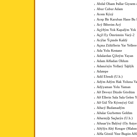
Abdal Olsam Þallar Giysem
Abur Cubur Adam
Acem Kýzý
Acep Bir Karuban Hane Bu
Acý Biberim Acý
Açýðým Yok Kapalým Yok
Açýl Ey Ömrümün Varý-2
Acýlar Ýçimde Kaldý
Açma Zülüflerin Yar Yeller
Ada Yolu Kestane
Adalardan Çýktým Yayan
Adam Aðladan Oldum
Adana'nýn Yollarý Taþlýk
Adatepe
Adil Efendi (U.h.)
Adým Adým Hak Yoluna V
Adýyaman Yolu Yaman
Að Deveyi Düzde Gördüm
Að Ellerin Sala Sala Gelen Y
Að Gül Ýle Kýrmýzý Gül
Aðacý Budamadým
Aðalar Gurbetten Geldim
Aðarmýþ Saçlarýn (U.h.)
Aðasar'ýn Balýný (Oy Asiye
Aðýlýn Altý Kenger (Mahm
Aðla Gönül Yine Bugün Að