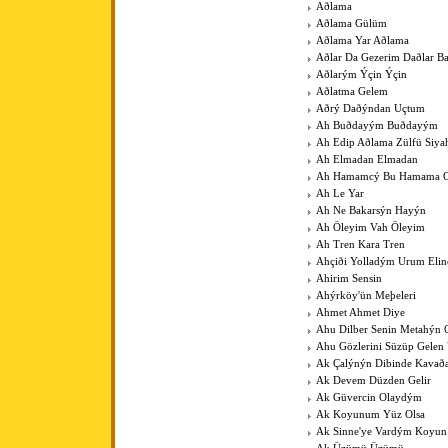
Aðlama
Aðlama Gülüm
Aðlama Yar Aðlama
Aðlar Da Gezerim Daðlar B
Aðlarým Ýçin Ýçin
Aðlatma Gelem
Aðrý Daðýndan Uçtum
Ah Buðdayým Buðdayým
Ah Edip Aðlama Zülfü Siy
Ah Elmadan Elmadan
Ah Hamamcý Bu Hamama Gü
Ah Le Yar
Ah Ne Bakarsýn Hayýn
Ah Öleyim Vah Öleyim
Ah Tren Kara Tren
Ahçiði Yolladým Urum Elin
Ahirim Sensin
Ahýrköy'ün Meþeleri
Ahmet Ahmet Diye
Ahu Dilber Senin Metahýn
Ahu Gözlerini Süzüp Gelen 
Ak Çalýnýn Dibinde Kavað
Ak Devem Düzden Gelir
Ak Güvercin Olaydým
Ak Koyunum Yüz Olsa
Ak Sinne'ye Vardým Koyu