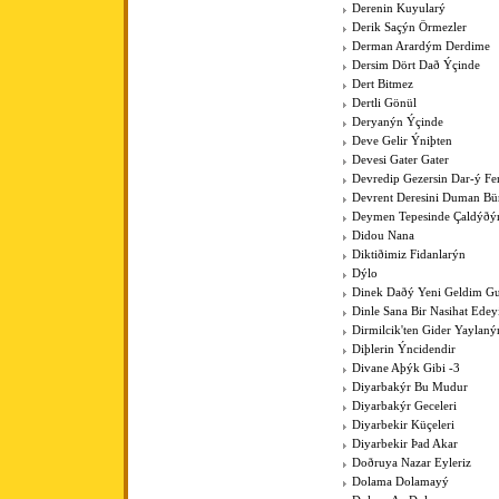
Derenin Kuyularý
Derik Saçýn Örmezler
Derman Arardým Derdime
Dersim Dört Dað Ýçinde
Dert Bitmez
Dertli Gönül
Deryanýn Ýçinde
Deve Gelir Ýniþten
Devesi Gater Gater
Devredip Gezersin Dar-ý F
Devrent Deresini Duman Bü
Deymen Tepesinde Çaldýðý
Didou Nana
Diktiðimiz Fidanlarýn
Dýlo
Dinek Daðý Yeni Geldim Gur
Dinle Sana Bir Nasihat Ede
Dirmilcik'ten Gider Yaylaný
Diþlerin Ýncidendir
Divane Aþýk Gibi -3
Diyarbakýr Bu Mudur
Diyarbakýr Geceleri
Diyarbekir Küçeleri
Diyarbekir Þad Akar
Doðruya Nazar Eyleriz
Dolama Dolamayý