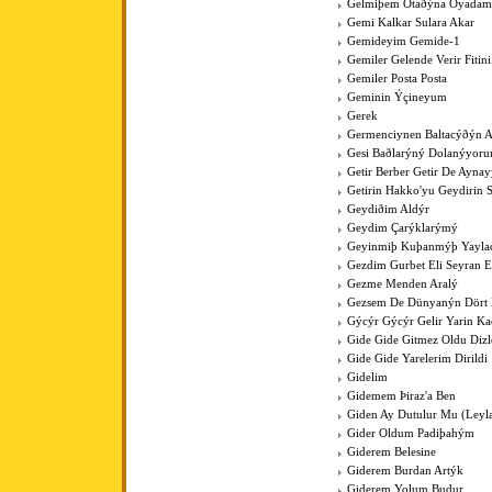
Gelmiþem Otaðýna Oyadam
Gemi Kalkar Sulara Akar
Gemideyim Gemide-1
Gemiler Gelende Verir Fitini
Gemiler Posta Posta
Geminin Ýçineyum
Gerek
Germenciynen Baltacýðýn A
Gesi Baðlarýný Dolanýyoru
Getir Berber Getir De Aynay
Getirin Hakko'yu Geydirin 
Geydiðim Aldýr
Geydim Çarýklarýmý
Geyinmiþ Kuþanmýþ Yaylad
Gezdim Gurbet Eli Seyran 
Gezme Menden Aralý
Gezsem De Dünyanýn Dört
Gýcýr Gýcýr Gelir Yarin K
Gide Gide Gitmez Oldu Dizl
Gide Gide Yarelerim Dirildi
Gidelim
Gidemem Þiraz'a Ben
Giden Ay Dutulur Mu (Leyla'
Gider Oldum Padiþahým
Giderem Belesine
Giderem Burdan Artýk
Giderem Yolum Budur