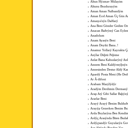
Altun Hýzmav Mülayim
Altunu Bozdurayým
Aman Aman Nalbandým
Aman Ecel Aman Üç Gün Ar
Amasya'nýn Daðlarý
Ana Beni Gönder Gedim O
Anacan Baðrýmý Can Eyle
Anadolum
Anam Ayasýn Beni
Anam Deyiki Bana..!
Anamur Yollarý Kayrakta Ç
Anýlar Düþtü Peþime
Anlat Bana Kabuslarýný Anl
Annem Beni Kaldýrmýþsýn
Annesinden Destur Aldý Kar
Apardý Posta Meni (He Ded
Ar Ã›ilifoni
Arabam Mazýlýdýr
Aradým Derdimin Dermaný
Arap Atý Gibi Sallar Baþýn
Ararlar Beni
Arayý Arayý Benim Buldu
Arayýp Gezerken Benim B
Arda Boylarýna Ben Kendim
Ardýç Arasýnda Biten Budak
Ardýçtandýr Guyularýn Go
Arg Altýnda Bendim Var