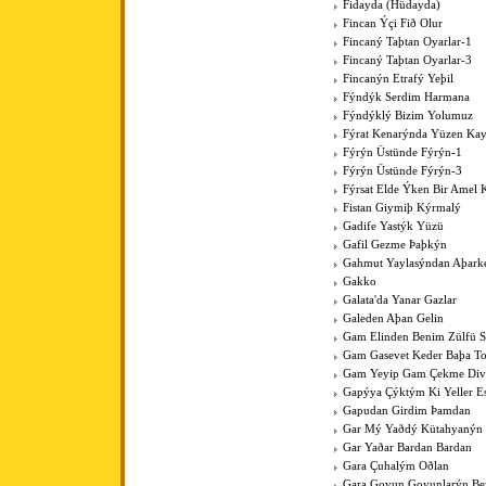
Fidayda (Hüdayda)
Fincan Ýçi Fið Olur
Fincaný Taþtan Oyarlar-1
Fincaný Taþtan Oyarlar-3
Fincanýn Etrafý Yeþil
Fýndýk Serdim Harmana
Fýndýklý Bizim Yolumuz
Fýrat Kenarýnda Yüzen Kay
Fýrýn Üstünde Fýrýn-1
Fýrýn Üstünde Fýrýn-3
Fýrsat Elde Ýken Bir Amel 
Fistan Giymiþ Kýrmalý
Gadife Yastýk Yüzü
Gafil Gezme Þaþkýn
Gahmut Yaylasýndan Aþark
Gakko
Galata'da Yanar Gazlar
Galeden Aþan Gelin
Gam Elinden Benim Zülfü 
Gam Gasevet Keder Baþa T
Gam Yeyip Gam Çekme Div
Gapýya Çýktým Ki Yeller E
Gapudan Girdim Þamdan
Gar Mý Yaðdý Kütahyanýn
Gar Yaðar Bardan Bardan
Gara Çuhalým Oðlan
Gara Goyun Goyunlarýn Bey