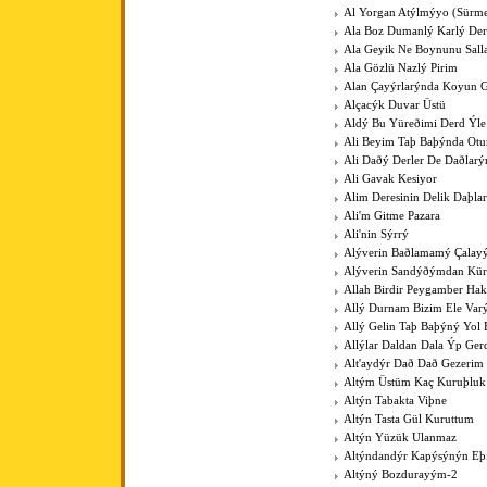
Al Yorgan Atýlmýyo (Sürme
Ala Boz Dumanlý Karlý Der
Ala Geyik Ne Boynunu Sall
Ala Gözlü Nazlý Pirim
Alan Çayýrlarýnda Koyun G
Alçacýk Duvar Üstü
Aldý Bu Yüreðimi Derd Ýle
Ali Beyim Taþ Baþýnda Otu
Ali Daðý Derler De Daðlarý
Ali Gavak Kesiyor
Alim Deresinin Delik Daþla
Ali'm Gitme Pazara
Ali'nin Sýrrý
Alýverin Baðlamamý Çalay
Alýverin Sandýðýmdan Kü
Allah Birdir Peygamber Hak
Allý Durnam Bizim Ele Var
Allý Gelin Taþ Baþýný Yol 
Allýlar Daldan Dala Ýp Ger
Alt'aydýr Dað Dað Gezerim
Altým Üstüm Kaç Kuruþluk
Altýn Tabakta Viþne
Altýn Tasta Gül Kuruttum
Altýn Yüzük Ulanmaz
Altýndandýr Kapýsýnýn Eþ
Altýný Bozdurayým-2