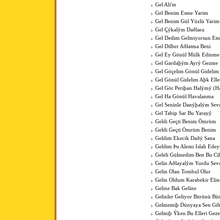
Gel Ali'm
Gel Benim Esme Yarim
Gel Benim Gül Yüzlü Yarim
Gel Çýkalým Daðlara
Gel Dedim Gelmiyorsun Em
Gel Dilber Aðlatma Beni
Gel Ey Gönül Mülk Edinme
Gel Gardaþým Ayrý Gezme
Gel Göçelim Gönül Gidelim
Gel Gönül Gidelim Aþk Elle
Gel Gör Periþan Halýmý (H
Gel Ha Gönül Havalanma
Gel Seninle Danýþalým Sev
Gel Tabip Sar Bu Yarayý
Geldi Geçti Benim Ömrüm
Geldi Geçti Ömrüm Benim
Geldim Ekecik Daðý Sana
Geldim Þu Alemi Islah Ede
Geleli Gülmedim Ben Bu Cih
Gelin Aðlayalým Yurdu Sev
Gelin Olan Tombul Olur
Gelin Oldum Karabekir Elin
Geline Bak Geline
Gelinler Geliyor Bürünü Bü
Gelmemiþ Dünyaya Sen Gib
Gelmiþ Ýken Bu Elleri Gez