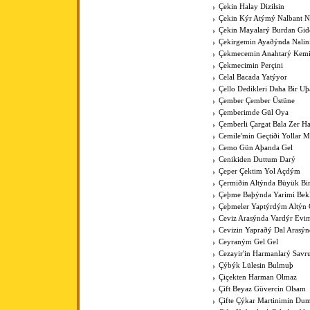
Çekin Halay Dizilsin
Çekin Kýr Atýmý Nalbant N
Çekin Mayalarý Burdan Gid
Çekirgemin Ayaðýnda Nalin
Çekmecemin Anahtarý Kemi
Çekmecimin Perçini
Celal Bacada Yatýyor
Çello Dedikleri Daha Bir U
Çember Çember Üstüne
Çemberimde Gül Oya
Çemberli Çargat Bala Zer 
Cemile'min Geçtiði Yollar M
Cemo Gün Aþanda Gel
Cenikiden Duttum Darý
Çeper Çektim Yol Açdým
Çermiðin Altýnda Büyük Bi
Çeþme Baþýnda Yarimi Bek
Çeþmeler Yaptýrdým Altýn 
Ceviz Arasýnda Vardýr Evi
Cevizin Yapraðý Dal Arasýn
Ceyraným Gel Gel
Cezayir'in Harmanlarý Savr
Çýbýk Lülesin Bulmuþ
Çiçekten Harman Olmaz
Çift Beyaz Güvercin Olsam
Çifte Çýkar Martinimin Du