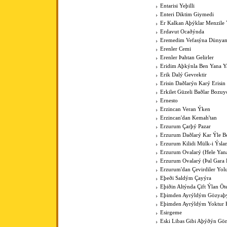
Entarisi Yeþilli
Enteri Diktim Giymedi
Er Kalkan Aþýklar Menzile Y
Erdavut Ocaðýnda
Eremedim Vefasýna Dünya
Erenler Cemi
Erenler Þahtan Gelirler
Eridim Aþkýnla Ben Yana Y
Erik Dalý Gevrektir
Erisin Daðlarýn Karý Erisin
Erkilet Güzeli Baðlar Bozuy
Ernesto
Erzincan Veran Ýken
Erzincan'dan Kemah'tan
Erzurum Çarþý Pazar
Erzurum Daðlarý Kar Ýle Bo
Erzurum Kilidi Mülk-i Ýsla
Erzurum Ovalarý (Hele Yan
Erzurum Ovalarý (Þal Gara 
Erzurum'dan Çevirdiler Yo
Eþeði Saldým Çayýra
Eþiðin Altýnda Çift Ýlan Öt
Eþimden Ayrýldým Gözya
Eþimden Ayrýldým Yoktur 
Esirgeme
Eski Libas Gibi Aþýðýn Gö