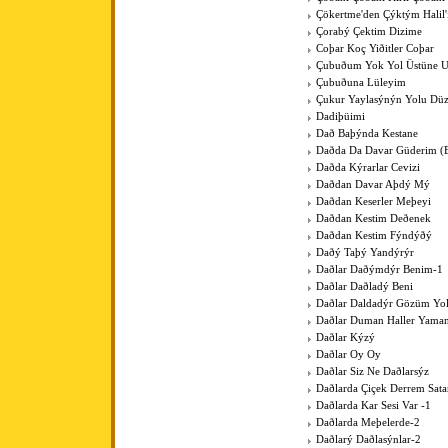
Çökertme'den Çýktým Halil
Çorabý Çektim Dizime
Coþar Koç Yiðitler Coþar
Çubuðum Yok Yol Üstüne 
Çubuðuna Lüleyim
Çukur Yaylasýnýn Yolu Düz
Dadiþüimi
Dað Baþýnda Kestane
Daðda Da Davar Güderim (
Daðda Kýrarlar Cevizi
Daðdan Davar Aþdý Mý
Daðdan Keserler Meþeyi
Daðdan Kestim Deðenek
Daðdan Kestim Fýndýðý
Daðý Taþý Yandýrýr
Daðlar Daðýmdýr Benim-1
Daðlar Daðladý Beni
Daðlar Daldadýr Gözüm Yo
Daðlar Duman Haller Yama
Daðlar Kýzý
Daðlar Oy Oy
Daðlar Siz Ne Daðlarsýz
Daðlarda Çiçek Derrem Sat
Daðlarda Kar Sesi Var -1
Daðlarda Meþelerde-2
Daðlarý Daðlasýnlar-2