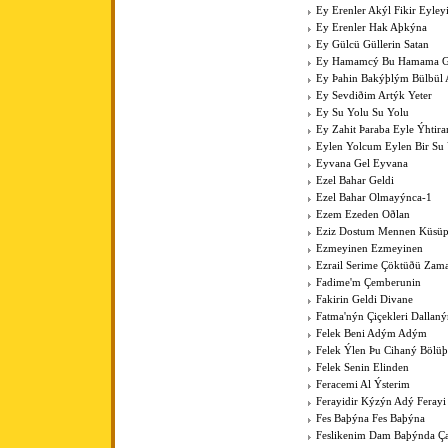
Ey Erenler Akýl Fikir Eyley
Ey Erenler Hak Aþkýna
Ey Gülcü Güllerin Satan
Ey Hamamcý Bu Hamama Güz
Ey Þahin Bakýþlým Bülbül
Ey Sevdiðim Artýk Yeter
Ey Su Yolu Su Yolu
Ey Zahit Þaraba Eyle Ýhtir
Eylen Yolcum Eylen Bir Su
Eyvana Gel Eyvana
Ezel Bahar Geldi
Ezel Bahar Olmayýnca-1
Ezem Ezeden Oðlan
Eziz Dostum Mennen Küsüp
Ezmeyinen Ezmeyinen
Ezrail Serime Çöktüðü Zam
Fadime'm Çemberunin
Fakirin Geldi Divane
Fatma'nýn Çiçekleri Dallan
Felek Beni Adým Adým
Felek Ýlen Þu Cihaný Bölüþ
Felek Senin Elinden
Feracemi Al Ýsterim
Ferayidir Kýzýn Adý Ferayi
Fes Baþýna Fes Baþýna
Feslikenim Dam Baþýnda Ç