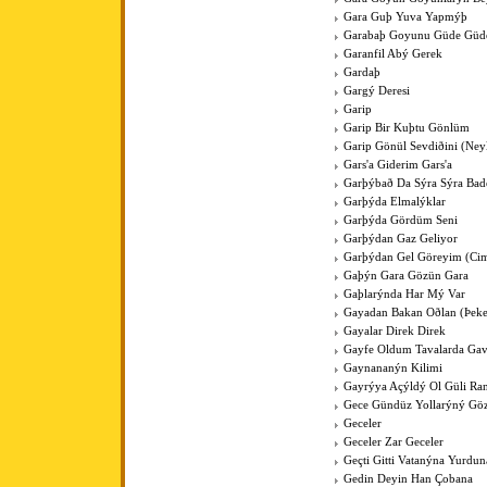
Gara Guþ Yuva Yapmýþ
Garabaþ Goyunu Güde Güde
Garanfil Abý Gerek
Gardaþ
Gargý Deresi
Garip
Garip Bir Kuþtu Gönlüm
Garip Gönül Sevdiðini (Ney
Gars'a Giderim Gars'a
Garþýbað Da Sýra Sýra Bad
Garþýda Elmalýklar
Garþýda Gördüm Seni
Garþýdan Gaz Geliyor
Garþýdan Gel Göreyim (Cim
Gaþýn Gara Gözün Gara
Gaþlarýnda Har Mý Var
Gayadan Bakan Oðlan (Þeke
Gayalar Direk Direk
Gayfe Oldum Tavalarda Ga
Gaynananýn Kilimi
Gayrýya Açýldý Ol Güli Ra
Gece Gündüz Yollarýný Göz
Geceler
Geceler Zar Geceler
Geçti Gitti Vatanýna Yurdun
Gedin Deyin Han Çobana