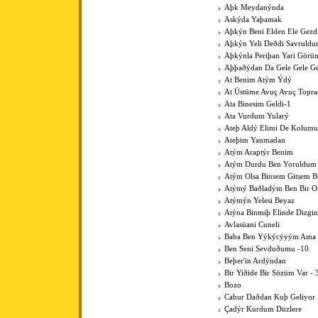
Aþk Meydanýnda
Askýda Yaþamak
Aþkýn Beni Elden Ele Gezdi
Aþkýn Yeli Deðdi Savruld
Aþkýnla Periþan Yari Görü
Aþþaðýdan Da Gele Gele Ge
At Benim Atým Ýdý
At Üstüme Avuç Avuç Topr
Ata Binesim Geldi-1
Ata Vurdum Yularý
Ateþ Aldý Elimi De Kolumu
Ateþim Yanmadan
Atým Araptýr Benim
Atým Durdu Ben Yoruldum
Atým Olsa Binsem Gitsem B
Atýmý Baðladým Ben Bir 
Atýmýn Yelesi Beyaz
Atýna Binmiþ Elinde Dizgin
Avlasüani Cuneli
Baba Ben Yýkýcýyým Ama K
Ben Seni Sevduðumu -10
Beþer'in Ardýndan
Bir Yiðide Bir Sözüm Var - 
Bozo
Cabur Daðdan Kuþ Geliyor
Çadýr Kurdum Düzlere