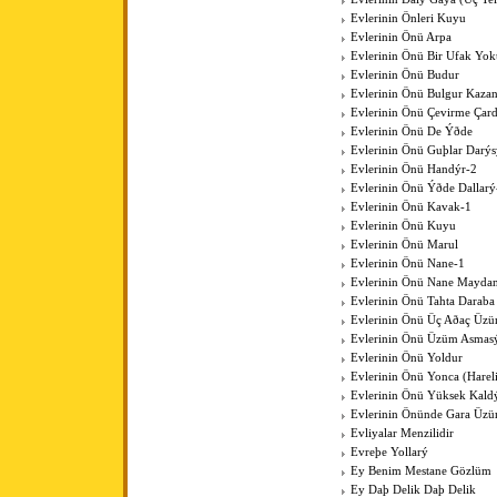
Evlerinin Önleri Kuyu
Evlerinin Önü Arpa
Evlerinin Önü Bir Ufak Yok
Evlerinin Önü Budur
Evlerinin Önü Bulgur Kaza
Evlerinin Önü Çevirme Çar
Evlerinin Önü De Ýðde
Evlerinin Önü Guþlar Darýs
Evlerinin Önü Handýr-2
Evlerinin Önü Ýðde Dallarý
Evlerinin Önü Kavak-1
Evlerinin Önü Kuyu
Evlerinin Önü Marul
Evlerinin Önü Nane-1
Evlerinin Önü Nane Mayda
Evlerinin Önü Tahta Daraba
Evlerinin Önü Üç Aðaç Üzü
Evlerinin Önü Üzüm Asmas
Evlerinin Önü Yoldur
Evlerinin Önü Yonca (Harel
Evlerinin Önü Yüksek Kal
Evlerinin Önünde Gara Üz
Evliyalar Menzilidir
Evreþe Yollarý
Ey Benim Mestane Gözlüm
Ey Daþ Delik Daþ Delik