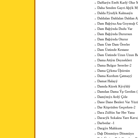
Daðlarýn Eteði Karlý Olur 
Daha Senden Gayri Aþýk M
Dalda Fýndýk Kalmasýn
Daldalan Daldalan Daldan 
Dam Baþýna Asa Goymuþ G
Dam Baþýnda Dudu Var
Dam Baþýnda Durursun
Dam Baþýnda Oturur
Dam Üste Dam Örerler
Dam Üstünde Kestane
Dam Üstünde Uzun Uzun Bac
Dama Attým Deynekleri
Dama Bulgur Sererler-2
Dama Çýkma Üþürsün
Dama Kurdum Çatmayý
Damat Halayý
Damda Kürek Kýrýldý
Damdan Dama Ýp Gerdim (Þ
Damýmýz Ardý Çöle
Dane Dane Benleri Var Yüz
Dar Köprüden Geçerken-2
Dara Zülfün Sar Her Yana
Daracýk Sokakta Yare Kav
Darbedar -1
Dargýn Mahkum
Daþ Dönmüyo Dönmüyo