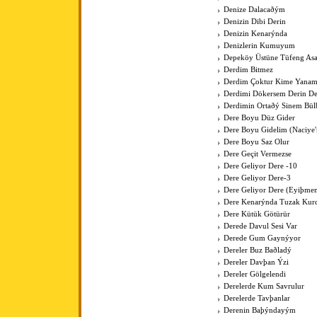
Denize Dalacaðým
Denizin Dibi Derin
Denizin Kenarýnda
Denizlerin Kumuyum
Depeköy Üstüne Tüfeng As
Derdim Bitmez
Derdim Çoktur Kime Yanam
Derdimi Dökersem Derin De
Derdimin Ortaðý Sinem Bül
Dere Boyu Düz Gider
Dere Boyu Gidelim (Naciye
Dere Boyu Saz Olur
Dere Geçit Vermezse
Dere Geliyor Dere -10
Dere Geliyor Dere-3
Dere Geliyor Dere (Eyiþme
Dere Kenarýnda Tuzak Kurd
Dere Kütük Götürür
Derede Davul Sesi Var
Derede Gum Gaynýyor
Dereler Buz Baðladý
Dereler Davþan Ýzi
Dereler Gölgelendi
Derelerde Kum Savrulur
Derelerde Tavþanlar
Derenin Baþýndayým