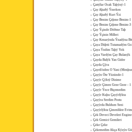
Çattýlar Ocak Taþýný-1
Çay Aþaðý Ýnerken
Çay Aþaðý Kurt Ýzi
Çay Benim Çeþme Benim-1
Çay Benim Çeþme Benim-3
Çay Ýçinde Döðme Taþ
Çay Ýçinin Milleri
Çay Kenarýnda Ýnadýna Bit
Çaya Düþtü Tutamadým Go
Çaya Ýndim Taþý Yok
Çaya Vardým Çay Bulanýk
Çayda Balýk Yan Gider
Çayda Çýra
Çayeli'nden O Yani (Menþur
Çayýn Öte Yüzünde-1
Çayýr Çýktý Dizime
Çayýr Çimen Geze Geze - 1
Çayýr Ýnce Biçemedim
Çayýr Kuþu Çayýrlýkta
Çayýra Serdim Postu
Çayýrda Buldum Seni
Çayýrlýkta Çimenlikte Evim
Çek Deveci Develeri Engine
Çek Gemici Gemileri
Çeke Çeke
Çekemedim Akça Kýzýn G