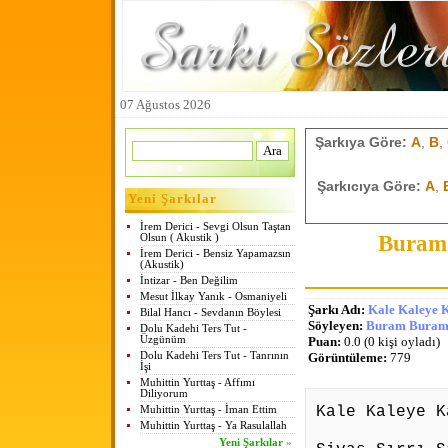
07 Ağustos 2026
Şarkıya Göre:
A
,
B
,
Şarkıcıya Göre:
A
,
Yeni Şarkılar
İrem Derici - Sevgi Olsun Taştan
Buram 
Olsun ( Akustik )
İrem Derici - Bensiz Yapamazsın
(Akustik)
İntizar - Ben Değilim
Mesut İlkay Yanık - Osmaniyeli
Şarkı Adı:
Kale Kaleye K
Bilal Hancı - Sevdanın Böylesi
Söyleyen:
Buram Buram 
Dolu Kadehi Ters Tut -
Üzgünüm
Puan:
0.0 (0 kişi oyladı)
Dolu Kadehi Ters Tut - Tanrının
Görüntüleme:
779
İşi
Muhittin Yurttaş - Affımı
Diliyorum
Kale Kaleye K
Muhittin Yurttaş - İman Ettim
Muhittin Yurttaş - Ya Rasulallah
Yeni Şarkılar
»