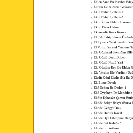
Eðlen Sana Bir Nasihat Ede
Eðrem De Büðrem Gavrasar'
Ekin Ektim Çöllere-1
Ekin Ektim Çöllere-3
Ekin Ýdim Oldum Harman
Ekini Biçer Oldum
Eklemedir Koca Konak
El Çek Tabip Sinem Üstünd
El Eyvana Yatak Serdim Y
El Vurup Yaremi Ýncitme T
Ela Gözlerini Sevdiðim Dilb
Ela Gözlü Benli Dilber
Ela Gözlü Nazlý Yari
Ela Gözlüm Ben Bu Elden 
Ele Verdim Ele Verdim (Dað
Eledir Oðul Eledir (Ha Bu D
Eli Elime Deydi
Elif Dedim Be Dedim-1
Elif Gýzýnýn Da Mendiline
Elif'in Kýnasýn Çamur Ettil
Elinde Bakýr Bakýr (Bursa 
Elinde Çýngýl Orak
Elinde Düdük Kaval
Elinde Oya (Menþure Haný
Elinde Süt Küleði-2
Elindedir Baðlama