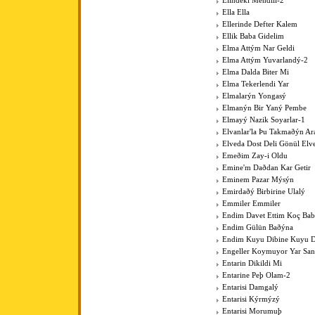
Elindeki Mendili-2
Ella Ella
Ellerinde Defter Kalem
Ellik Baba Gidelim
Elma Attým Nar Geldi
Elma Attým Yuvarlandý-2
Elma Dalda Biter Mi
Elma Tekerlendi Yar
Elmalarýn Yongasý
Elmanýn Bir Yaný Pembe
Elmayý Nazik Soyarlar-1
Elvanlar'la Þu Takmaðýn Ar
Elveda Dost Deli Gönül Elv
Emeðim Zay-i Oldu
Emine'm Daðdan Kar Getir
Eminem Pazar Mýsýn
Emirdaðý Birbirine Ulalý
Emmiler Emmiler
Endim Davet Ettim Koç Ba
Endim Gülün Baðýna
Endim Kuyu Dibine Kuyu D
Engeller Koymuyor Yar San
Entarin Dikildi Mi
Entarine Peþ Olam-2
Entarisi Damgalý
Entarisi Kýrmýzý
Entarisi Morumuþ