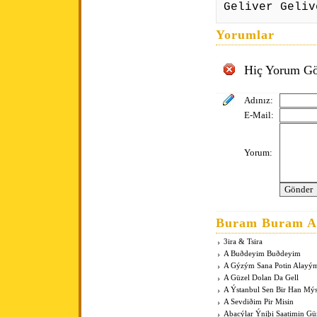
Geliver Geliv
Yorumlar
Hiç Yorum Gö
Adınız:
E-Mail:
Yorum:
Buram Buram An
3ira & Tsira
A Buðdeyim Buðdeyim
A Gýzým Sana Potin Alayý
A Güzel Dolan Da Gell
A Ýstanbul Sen Bir Han Mý
A Sevdiðim Pir Misin
Abacýlar Ýniþi Saatimin G