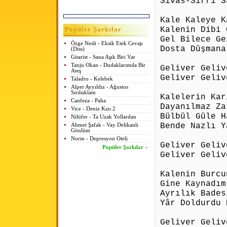
Sivas-Sırrı S
Kale Kaleye K
Kalenin Dibi 
Popüler Şarkılar
Gel Bilece Ge
Özge Nesli - Eksik Etek Cevap
Dosta Düşmana
(Diss)
Gitarist - Sana Aşık Biri Var
Tanju Okan - Dudaklarımda Bir
Geliver Geliv
Ateş
Geliver Geliv
Taladro - Kelebek
Alper Ayyıldız - Ağustos
Sırılsıklam
Kalelerin Kar
Canfeza - Paha
Dayanılmaz Za
Vice - Deniz Kızı 2
Bülbül Güle H
Nilüfer - Ta Uzak Yollardan
Bende Nazlı Y
Ahmet Şafak - Vay Delikanlı
Gönlüm
Norm - Depresyon Oteli
Geliver Geliv
Popüler Şarkılar
»
Geliver Geliv
Kalenin Burcu
Gine Kaynadım
Ayrılık Bades
Yâr Doldurdu 
Geliver Geliv