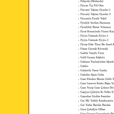
Fidayda (Hüdayda)
Fincan Ýçi Fið Olur
Fincaný Taþtan Oyarlar-1
Fincaný Taþtan Oyarlar-3
Fincanýn Etrafý Yeþil
Fýndýk Serdim Harmana
Fýndýklý Bizim Yolumuz
Fýrat Kenarýnda Yüzen Kay
Fýrýn Üstünde Fýrýn-1
Fýrýn Üstünde Fýrýn-3
Fýrsat Elde Ýken Bir Amel 
Fistan Giymiþ Kýrmalý
Gadife Yastýk Yüzü
Gafil Gezme Þaþkýn
Gahmut Yaylasýndan Aþark
Gakko
Galata'da Yanar Gazlar
Galeden Aþan Gelin
Gam Elinden Benim Zülfü 
Gam Gasevet Keder Baþa T
Gam Yeyip Gam Çekme Div
Gapýya Çýktým Ki Yeller E
Gapudan Girdim Þamdan
Gar Mý Yaðdý Kütahyanýn
Gar Yaðar Bardan Bardan
Gara Çuhalým Oðlan
Gara Goyun Goyunlarýn Bey