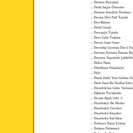
Derenin Kuyularý
Derik Saçýn Örmezler
Derman Arardým Derdime
Dersim Dört Dað Ýçinde
Dert Bitmez
Dertli Gönül
Deryanýn Ýçinde
Deve Gelir Ýniþten
Devesi Gater Gater
Devredip Gezersin Dar-ý F
Devrent Deresini Duman Bü
Deymen Tepesinde Çaldýðý
Didou Nana
Diktiðimiz Fidanlarýn
Dýlo
Dinek Daðý Yeni Geldim Gur
Dinle Sana Bir Nasihat Ede
Dirmilcik'ten Gider Yaylaný
Diþlerin Ýncidendir
Divane Aþýk Gibi -3
Diyarbakýr Bu Mudur
Diyarbakýr Geceleri
Diyarbekir Küçeleri
Diyarbekir Þad Akar
Doðruya Nazar Eyleriz
Dolama Dolamayý