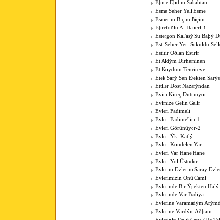
Eþme Eþdim Sabahtan
Esme Seher Yeli Esme
Esmerim Biçim Biçim
Eþrefoðlu Al Haberi-1
Estergon Kal'asý Su Baþý 
Esti Seher Yeri Söküldü Sell
Estirir Oðlan Estirir
Et Aldým Dirheminen
Et Koydum Tencireye
Etek Sarý Sen Etekten Sarý
Ettiler Dost Nazarýndan
Evim Kireç Dutmuyor
Evimize Gelin Gelir
Evleri Fadimeli
Evleri Fadime'lim 1
Evleri Görünüyor-2
Evleri Ýki Katlý
Evleri Köndelen Yar
Evleri Var Hane Hane
Evleri Yol Üstüdür
Evlerim Evlerim Saray Evle
Evlerimizin Önü Cami
Evlerinde Bir Ýpekten Halý
Evlerinde Var Badiya
Evlerine Varamadým Arýmd
Evlerine Vardým Aðþam
Evlerinin Dalý Gaya (Üç Tell