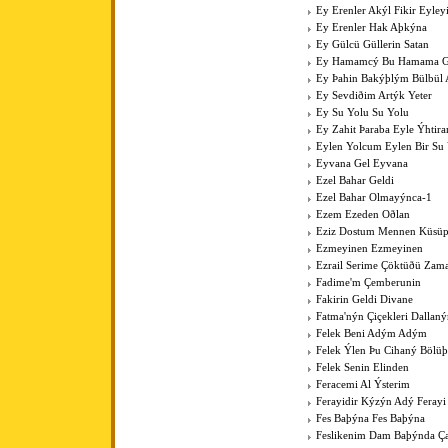
Ey Erenler Akýl Fikir Eyley
Ey Erenler Hak Aþkýna
Ey Gülcü Güllerin Satan
Ey Hamamcý Bu Hamama Güz
Ey Þahin Bakýþlým Bülbül
Ey Sevdiðim Artýk Yeter
Ey Su Yolu Su Yolu
Ey Zahit Þaraba Eyle Ýhtir
Eylen Yolcum Eylen Bir Su
Eyvana Gel Eyvana
Ezel Bahar Geldi
Ezel Bahar Olmayýnca-1
Ezem Ezeden Oðlan
Eziz Dostum Mennen Küsüp
Ezmeyinen Ezmeyinen
Ezrail Serime Çöktüðü Zam
Fadime'm Çemberunin
Fakirin Geldi Divane
Fatma'nýn Çiçekleri Dallan
Felek Beni Adým Adým
Felek Ýlen Þu Cihaný Bölüþ
Felek Senin Elinden
Feracemi Al Ýsterim
Ferayidir Kýzýn Adý Ferayi
Fes Baþýna Fes Baþýna
Feslikenim Dam Baþýnda Ç