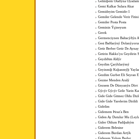
Gelmiþem Otaðýna Oyadam
Gemi Kalkar Sulara Akar
Gemideyim Gemide-1
Gemiler Gelende Verir Fitini
Gemiler Posta Posta
Geminin Ýçineyum
Gerek
Germenciynen Baltacýðýn A
Gesi Baðlarýný Dolanýyoru
Getir Berber Getir De Aynay
Getirin Hakko'yu Geydirin 
Geydiðim Aldýr
Geydim Çarýklarýmý
Geyinmiþ Kuþanmýþ Yaylad
Gezdim Gurbet Eli Seyran 
Gezme Menden Aralý
Gezsem De Dünyanýn Dört
Gýcýr Gýcýr Gelir Yarin K
Gide Gide Gitmez Oldu Dizl
Gide Gide Yarelerim Dirildi
Gidelim
Gidemem Þiraz'a Ben
Giden Ay Dutulur Mu (Leyla'
Gider Oldum Padiþahým
Giderem Belesine
Giderem Burdan Artýk
Giderem Yolum Budur