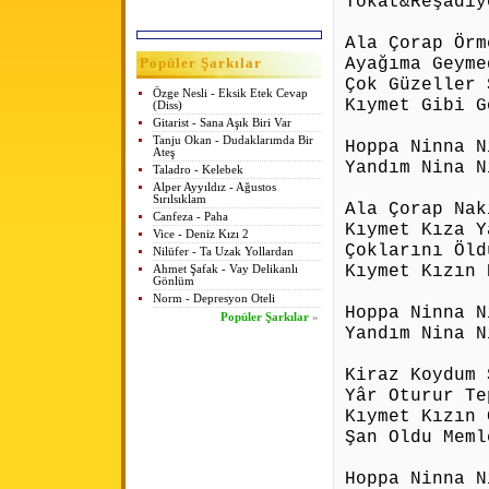
Tokat&Reşadiy
Ala Çorap Örm
Ayağıma Geyme
Popüler Şarkılar
Çok Güzeller 
Özge Nesli - Eksik Etek Cevap
Kıymet Gibi G
(Diss)
Gitarist - Sana Aşık Biri Var
Tanju Okan - Dudaklarımda Bir
Hoppa Ninna N
Ateş
Yandım Nina N
Taladro - Kelebek
Alper Ayyıldız - Ağustos
Sırılsıklam
Ala Çorap Nak
Canfeza - Paha
Kıymet Kıza Y
Vice - Deniz Kızı 2
Çoklarını Öld
Nilüfer - Ta Uzak Yollardan
Kıymet Kızın 
Ahmet Şafak - Vay Delikanlı
Gönlüm
Norm - Depresyon Oteli
Hoppa Ninna N
Popüler Şarkılar
»
Yandım Nina N
Kiraz Koydum 
Yâr Oturur Te
Kıymet Kızın 
Şan Oldu Meml
Hoppa Ninna N