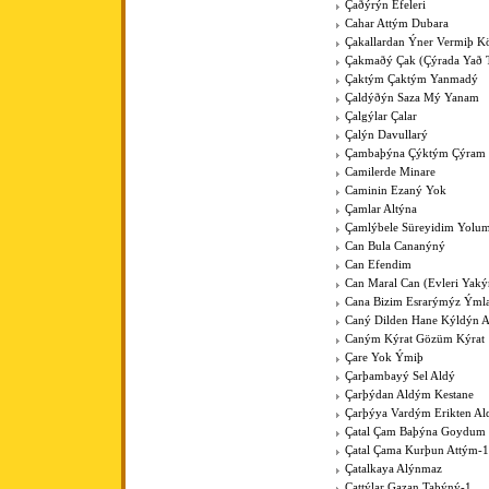
Çaðýrýn Efeleri
Cahar Attým Dubara
Çakallardan Ýner Vermiþ 
Çakmaðý Çak (Çýrada Yað 
Çaktým Çaktým Yanmadý
Çaldýðýn Saza Mý Yanam
Çalgýlar Çalar
Çalýn Davullarý
Çambaþýna Çýktým Çýram
Camilerde Minare
Caminin Ezaný Yok
Çamlar Altýna
Çamlýbele Süreyidim Yolu
Can Bula Cananýný
Can Efendim
Can Maral Can (Evleri Yaký
Cana Bizim Esrarýmýz Ýml
Caný Dilden Hane Kýldýn 
Caným Kýrat Gözüm Kýrat
Çare Yok Ýmiþ
Çarþambayý Sel Aldý
Çarþýdan Aldým Kestane
Çarþýya Vardým Erikten A
Çatal Çam Baþýna Goydum 
Çatal Çama Kurþun Attým-1
Çatalkaya Alýnmaz
Çattýlar Gazan Taþýný-1