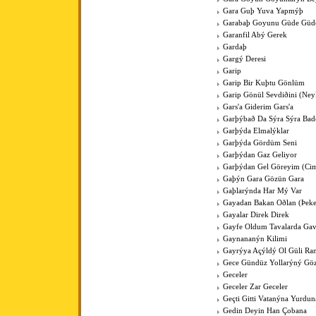
Gara Guþ Yuva Yapmýþ
Garabaþ Goyunu Güde Güde
Garanfil Abý Gerek
Gardaþ
Gargý Deresi
Garip
Garip Bir Kuþtu Gönlüm
Garip Gönül Sevdiðini (Ney
Gars'a Giderim Gars'a
Garþýbað Da Sýra Sýra Bad
Garþýda Elmalýklar
Garþýda Gördüm Seni
Garþýdan Gaz Geliyor
Garþýdan Gel Göreyim (Cim
Gaþýn Gara Gözün Gara
Gaþlarýnda Har Mý Var
Gayadan Bakan Oðlan (Þeke
Gayalar Direk Direk
Gayfe Oldum Tavalarda Ga
Gaynananýn Kilimi
Gayrýya Açýldý Ol Güli Ra
Gece Gündüz Yollarýný Göz
Geceler
Geceler Zar Geceler
Geçti Gitti Vatanýna Yurdun
Gedin Deyin Han Çobana