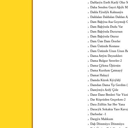
Daðlarýn Eteði Karlý Olur 
Daha Senden Gayri Aþýk M
Dalda Fýndýk Kalmasýn
Daldalan Daldalan Daldan 
Dam Baþýna Asa Goymuþ G
Dam Baþýnda Dudu Var
Dam Baþýnda Durursun
Dam Baþýnda Oturur
Dam Üste Dam Örerler
Dam Üstünde Kestane
Dam Üstünde Uzun Uzun Bac
Dama Attým Deynekleri
Dama Bulgur Sererler-2
Dama Çýkma Üþürsün
Dama Kurdum Çatmayý
Damat Halayý
Damda Kürek Kýrýldý
Damdan Dama Ýp Gerdim (Þ
Damýmýz Ardý Çöle
Dane Dane Benleri Var Yüz
Dar Köprüden Geçerken-2
Dara Zülfün Sar Her Yana
Daracýk Sokakta Yare Kav
Darbedar -1
Dargýn Mahkum
Daþ Dönmüyo Dönmüyo