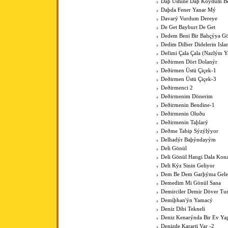
Daþ Üstüne Daþ Koydum B
Daþda Fener Yanar Mý
Davarý Vurdum Dereye
De Get Bayburt De Get
Dedem Beni Bir Bahçýya G
Dedim Dilber Didelerin Isl
Defimi Çala Çala (Nazlým Y
Deðirmen Dört Dolanýr
Deðirmen Üstü Çiçek-1
Deðirmen Üstü Çiçek-3
Deðirmenci 2
Deðirmenim Dönerim
Deðirmenin Bendine-1
Deðirmenin Oluðu
Deðirmenin Taþlarý
Deðme Tabip Sýzýlýyor
Delhadýr Baþýndayým
Deli Gönül
Deli Gönül Hangi Dala Kona
Deli Kýz Sinin Geliyor
Dem Be Dem Garþýma Gele
Demedim Mi Gönül Sana
Demirciler Demir Döver Tu
Demiþhan'ýn Yamacý
Deniz Dibi Tekneli
Deniz Kenarýnda Bir Ev Y
Denizde Kararti Var -2