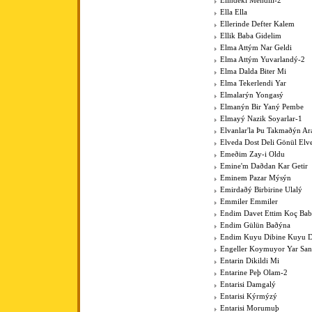
Elindeki Mendili-2
Ella Ella
Ellerinde Defter Kalem
Ellik Baba Gidelim
Elma Attým Nar Geldi
Elma Attým Yuvarlandý-2
Elma Dalda Biter Mi
Elma Tekerlendi Yar
Elmalarýn Yongasý
Elmanýn Bir Yaný Pembe
Elmayý Nazik Soyarlar-1
Elvanlar'la Þu Takmaðýn Ar
Elveda Dost Deli Gönül Elv
Emeðim Zay-i Oldu
Emine'm Daðdan Kar Getir
Eminem Pazar Mýsýn
Emirdaðý Birbirine Ulalý
Emmiler Emmiler
Endim Davet Ettim Koç Ba
Endim Gülün Baðýna
Endim Kuyu Dibine Kuyu D
Engeller Koymuyor Yar San
Entarin Dikildi Mi
Entarine Peþ Olam-2
Entarisi Damgalý
Entarisi Kýrmýzý
Entarisi Morumuþ