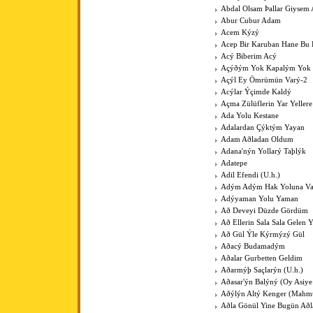
Abdal Olsam Þallar Giysem
Abur Cubur Adam
Acem Kýzý
Acep Bir Karuban Hane Bu
Acý Biberim Acý
Açýðým Yok Kapalým Yok
Açýl Ey Ömrümün Varý-2
Acýlar Ýçimde Kaldý
Açma Zülüflerin Yar Yeller
Ada Yolu Kestane
Adalardan Çýktým Yayan
Adam Aðladan Oldum
Adana'nýn Yollarý Taþlýk
Adatepe
Adil Efendi (U.h.)
Adým Adým Hak Yoluna V
Adýyaman Yolu Yaman
Að Deveyi Düzde Gördüm
Að Ellerin Sala Sala Gelen Y
Að Gül Ýle Kýrmýzý Gül
Aðacý Budamadým
Aðalar Gurbetten Geldim
Aðarmýþ Saçlarýn (U.h.)
Aðasar'ýn Balýný (Oy Asiye
Aðýlýn Altý Kenger (Mahm
Aðla Gönül Yine Bugün Að