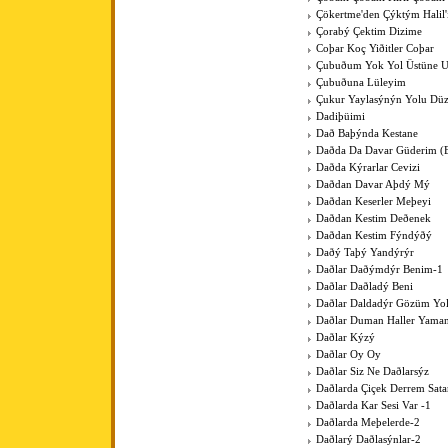
Çökertme'den Çýktým Halil
Çorabý Çektim Dizime
Coþar Koç Yiðitler Coþar
Çubuðum Yok Yol Üstüne 
Çubuðuna Lüleyim
Çukur Yaylasýnýn Yolu Düz
Dadiþüimi
Dað Baþýnda Kestane
Daðda Da Davar Güderim (
Daðda Kýrarlar Cevizi
Daðdan Davar Aþdý Mý
Daðdan Keserler Meþeyi
Daðdan Kestim Deðenek
Daðdan Kestim Fýndýðý
Daðý Taþý Yandýrýr
Daðlar Daðýmdýr Benim-1
Daðlar Daðladý Beni
Daðlar Daldadýr Gözüm Yo
Daðlar Duman Haller Yama
Daðlar Kýzý
Daðlar Oy Oy
Daðlar Siz Ne Daðlarsýz
Daðlarda Çiçek Derrem Sat
Daðlarda Kar Sesi Var -1
Daðlarda Meþelerde-2
Daðlarý Daðlasýnlar-2