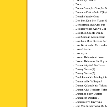
Dolana Ay Dolana
Dolap
Dolma Gazanýna Vardým D
Domaniç Daðlarýnda Yýldýz
Dömeke Yandý Gene
Dön Beri Dön Beri Yüzün 
Dondurmam Buz Gibi Buz
Dost Baðýndan Açýlýp Gül
Dost Bildiðim Ele Döndü
Dost Cemalin Göremezsem
Dost Dost Diye Nicesine Sa
Dost Kýyýlardan Mercanda
Dosta Gidelim
Dostlarým
Dostun Bahçasýna Girsem
Dostun Bahçesine Bir Hoyra
Drama Köprüsü Bre Hasan
Duaz-ý Ýmam(1)
Duaz-ý Ýmam(3)
Duldalanma Yar Mevlayý Se
Duman Aldý Yollarýmý
Duman Çökmüþ Yar Yolun
Duman Olur Tepelerin Yola
Dumanda Bastý Daðlara
Dumaným Derelere-1
Dumluca'nýn Bayýrýna
Dün Mü Buradayýdýn Bu G