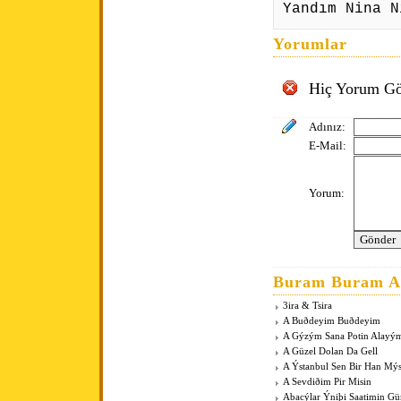
Yandım Nina N
Yorumlar
Hiç Yorum Gö
Adınız:
E-Mail:
Yorum:
Buram Buram An
3ira & Tsira
A Buðdeyim Buðdeyim
A Gýzým Sana Potin Alayý
A Güzel Dolan Da Gell
A Ýstanbul Sen Bir Han Mý
A Sevdiðim Pir Misin
Abacýlar Ýniþi Saatimin G