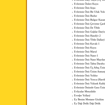
Evlerinin Önleri Kuyu
Evlerinin Önü Arpa
Evlerinin Önü Bir Ufak Yok
Evlerinin Önü Budur
Evlerinin Önü Bulgur Kaza
Evlerinin Önü Çevirme Çar
Evlerinin Önü De Ýðde
Evlerinin Önü Guþlar Darýs
Evlerinin Önü Handýr-2
Evlerinin Önü Ýðde Dallarý
Evlerinin Önü Kavak-1
Evlerinin Önü Kuyu
Evlerinin Önü Marul
Evlerinin Önü Nane-1
Evlerinin Önü Nane Mayda
Evlerinin Önü Tahta Daraba
Evlerinin Önü Üç Aðaç Üzü
Evlerinin Önü Üzüm Asmas
Evlerinin Önü Yoldur
Evlerinin Önü Yonca (Harel
Evlerinin Önü Yüksek Kal
Evlerinin Önünde Gara Üz
Evliyalar Menzilidir
Evreþe Yollarý
Ey Benim Mestane Gözlüm
Ey Daþ Delik Daþ Delik