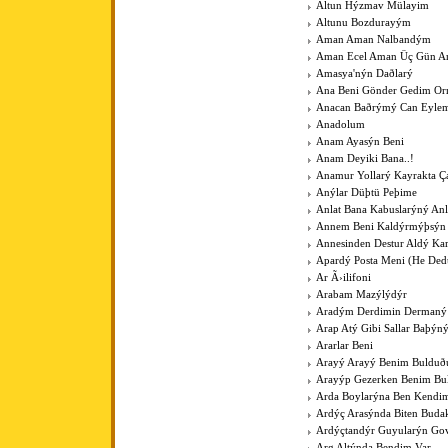
Altun Hýzmav Mülayim
Altunu Bozdurayým
Aman Aman Nalbandým
Aman Ecel Aman Üç Gün Ar
Amasya'nýn Daðlarý
Ana Beni Gönder Gedim O
Anacan Baðrýmý Can Eyle
Anadolum
Anam Ayasýn Beni
Anam Deyiki Bana..!
Anamur Yollarý Kayrakta Ç
Anýlar Düþtü Peþime
Anlat Bana Kabuslarýný Anl
Annem Beni Kaldýrmýþsýn
Annesinden Destur Aldý Kar
Apardý Posta Meni (He Ded
Ar Ã›ilifoni
Arabam Mazýlýdýr
Aradým Derdimin Dermaný
Arap Atý Gibi Sallar Baþýn
Ararlar Beni
Arayý Arayý Benim Buldu
Arayýp Gezerken Benim B
Arda Boylarýna Ben Kendim
Ardýç Arasýnda Biten Budak
Ardýçtandýr Guyularýn Go
Arg Altýnda Bendim Var