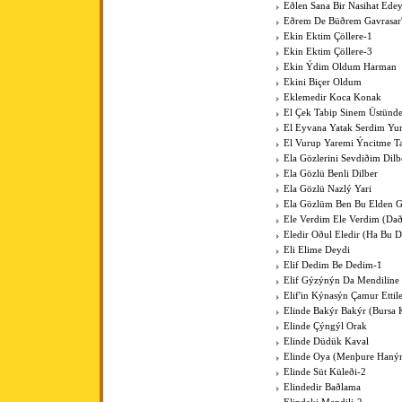
Eðlen Sana Bir Nasihat Ede
Eðrem De Büðrem Gavrasar'
Ekin Ektim Çöllere-1
Ekin Ektim Çöllere-3
Ekin Ýdim Oldum Harman
Ekini Biçer Oldum
Eklemedir Koca Konak
El Çek Tabip Sinem Üstünd
El Eyvana Yatak Serdim Y
El Vurup Yaremi Ýncitme T
Ela Gözlerini Sevdiðim Dilb
Ela Gözlü Benli Dilber
Ela Gözlü Nazlý Yari
Ela Gözlüm Ben Bu Elden 
Ele Verdim Ele Verdim (Dað
Eledir Oðul Eledir (Ha Bu D
Eli Elime Deydi
Elif Dedim Be Dedim-1
Elif Gýzýnýn Da Mendiline
Elif'in Kýnasýn Çamur Ettil
Elinde Bakýr Bakýr (Bursa 
Elinde Çýngýl Orak
Elinde Düdük Kaval
Elinde Oya (Menþure Haný
Elinde Süt Küleði-2
Elindedir Baðlama