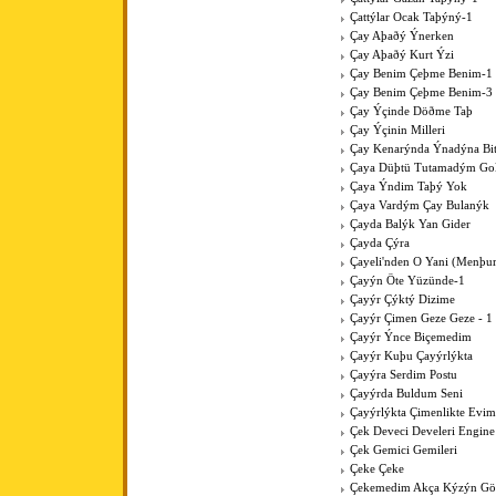
Çattýlar Ocak Taþýný-1
Çay Aþaðý Ýnerken
Çay Aþaðý Kurt Ýzi
Çay Benim Çeþme Benim-1
Çay Benim Çeþme Benim-3
Çay Ýçinde Döðme Taþ
Çay Ýçinin Milleri
Çay Kenarýnda Ýnadýna Bit
Çaya Düþtü Tutamadým Go
Çaya Ýndim Taþý Yok
Çaya Vardým Çay Bulanýk
Çayda Balýk Yan Gider
Çayda Çýra
Çayeli'nden O Yani (Menþur
Çayýn Öte Yüzünde-1
Çayýr Çýktý Dizime
Çayýr Çimen Geze Geze - 1
Çayýr Ýnce Biçemedim
Çayýr Kuþu Çayýrlýkta
Çayýra Serdim Postu
Çayýrda Buldum Seni
Çayýrlýkta Çimenlikte Evim
Çek Deveci Develeri Engine
Çek Gemici Gemileri
Çeke Çeke
Çekemedim Akça Kýzýn G