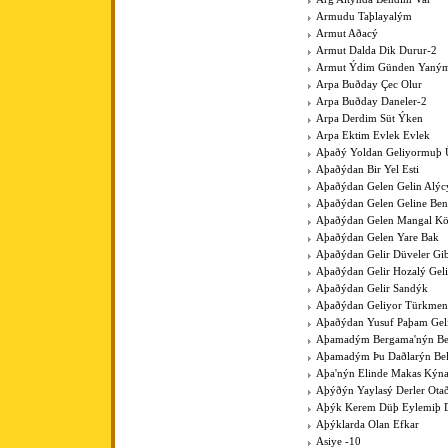
Armudu Taþlayalým
Armut Aðacý
Armut Dalda Dik Durur-2
Armut Ýdim Günden Yaným
Arpa Buðday Çec Olur
Arpa Buðday Daneler-2
Arpa Derdim Süt Ýken
Arpa Ektim Evlek Evlek
Aþaðý Yoldan Geliyormuþ 
Aþaðýdan Bir Yel Esti
Aþaðýdan Gelen Gelin Alýc
Aþaðýdan Gelen Geline Ben
Aþaðýdan Gelen Mangal K
Aþaðýdan Gelen Yare Bak
Aþaðýdan Gelir Düveler Gib
Aþaðýdan Gelir Hozalý Gel
Aþaðýdan Gelir Sandýk
Aþaðýdan Geliyor Türkme
Aþaðýdan Yusuf Paþam Gel
Aþamadým Bergama'nýn Be
Aþamadým Þu Daðlarýn Bel
Aþa'nýn Elinde Makas Kýna
Aþýðýn Yaylasý Derler Ota
Aþýk Kerem Düþ Eylemiþ D
Aþýklarda Olan Efkar
Asiye -10