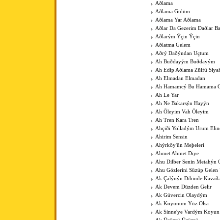
Aðlama
Aðlama Gülüm
Aðlama Yar Aðlama
Aðlar Da Gezerim Daðlar B
Aðlarým Ýçin Ýçin
Aðlatma Gelem
Aðrý Daðýndan Uçtum
Ah Buðdayým Buðdayým
Ah Edip Aðlama Zülfü Siy
Ah Elmadan Elmadan
Ah Hamamcý Bu Hamama Gü
Ah Le Yar
Ah Ne Bakarsýn Hayýn
Ah Öleyim Vah Öleyim
Ah Tren Kara Tren
Ahçiði Yolladým Urum Elin
Ahirim Sensin
Ahýrköy'ün Meþeleri
Ahmet Ahmet Diye
Ahu Dilber Senin Metahýn
Ahu Gözlerini Süzüp Gelen 
Ak Çalýnýn Dibinde Kavað
Ak Devem Düzden Gelir
Ak Güvercin Olaydým
Ak Koyunum Yüz Olsa
Ak Sinne'ye Vardým Koyu