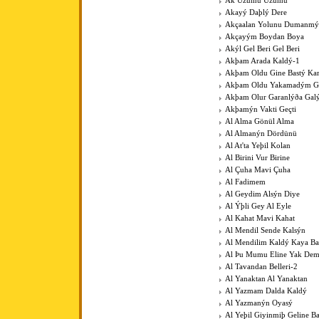
Ak Üzümü Üzümü
Akayý Daþlý Dere
Akçaalan Yolunu Dumanmý
Akçayým Boydan Boya
Akýl Gel Beri Gel Beri
Akþam Arada Kaldý-1
Akþam Oldu Gine Bastý Kar
Akþam Oldu Yakamadým 
Akþam Olur Garanlýða Gal
Akþamýn Vakti Geçti
Al Alma Gönül Alma
Al Almanýn Dördünü
Al At'ta Yeþil Kolan
Al Birini Vur Birine
Al Çuha Mavi Çuha
Al Fadimem
Al Geydim Alsýn Diye
Al Ýþli Gey Al Eyle
Al Kahat Mavi Kahat
Al Mendil Sende Kalsýn
Al Mendilim Kaldý Kaya B
Al Þu Mumu Eline Yak De
Al Tavandan Belleri-2
Al Yanaktan Al Yanaktan
Al Yazmam Dalda Kaldý
Al Yazmanýn Oyasý
Al Yeþil Giyinmiþ Geline B