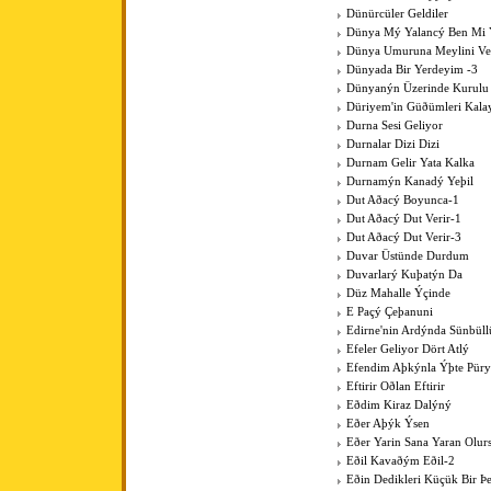
Dünürcüler Geldiler
Dünya Mý Yalancý Ben Mi 
Dünya Umuruna Meylini V
Dünyada Bir Yerdeyim -3
Dünyanýn Üzerinde Kurulu
Düriyem'in Güðümleri Kala
Durna Sesi Geliyor
Durnalar Dizi Dizi
Durnam Gelir Yata Kalka
Durnamýn Kanadý Yeþil
Dut Aðacý Boyunca-1
Dut Aðacý Dut Verir-1
Dut Aðacý Dut Verir-3
Duvar Üstünde Durdum
Duvarlarý Kuþatýn Da
Düz Mahalle Ýçinde
E Paçý Çeþanuni
Edirne'nin Ardýnda Sünbüll
Efeler Geliyor Dört Atlý
Efendim Aþkýnla Ýþte Pür
Eftirir Oðlan Eftirir
Eðdim Kiraz Dalýný
Eðer Aþýk Ýsen
Eðer Yarin Sana Yaran Olur
Eðil Kavaðým Eðil-2
Eðin Dedikleri Küçük Bir Þe