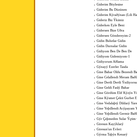
Giderim Böylesine
Giderim Bu Düzünen
Giderim Kýraðýnan (Lili Hal
Gideriz Biz Ýkimiz
Giderken Eyle Beni
Gidersen Bize Uðra
Gidersen Göndereyim-2
Gidin Bulutlar Gidin
Gidin Durnalar Gidin
Gidiyom Ben De Ben De
Gidiyom Gidemiyom-1
Gidiyorum Aðlama
Gýnayý Ezerler Tasda
Gine Bahar Oldu Bezendi Ba
Gine Celallendi Meram Baðl
Gine Dertli Dertli Ýniliyors
Gine Geldi Faslý Bahar
Gine Gördüm Elif Kýzýn Y
Gine Kýsmet Çekti Gurbet El
Gine Vedalaþtý Dildarý Yar
Gine Yeþillendi Acýpayam Y
Gine Yeþillendi Germir Bað
Gýr Çeþmeden Sular Ýçti
Giresun Kayýklarý
Giresun'un Evleri
Gýrma Taþýn Kenarý