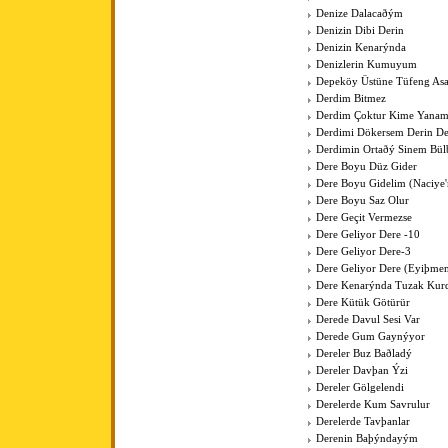
Denize Dalacaðým
Denizin Dibi Derin
Denizin Kenarýnda
Denizlerin Kumuyum
Depeköy Üstüne Tüfeng As
Derdim Bitmez
Derdim Çoktur Kime Yanam
Derdimi Dökersem Derin De
Derdimin Ortaðý Sinem Bül
Dere Boyu Düz Gider
Dere Boyu Gidelim (Naciye
Dere Boyu Saz Olur
Dere Geçit Vermezse
Dere Geliyor Dere -10
Dere Geliyor Dere-3
Dere Geliyor Dere (Eyiþme
Dere Kenarýnda Tuzak Kurd
Dere Kütük Götürür
Derede Davul Sesi Var
Derede Gum Gaynýyor
Dereler Buz Baðladý
Dereler Davþan Ýzi
Dereler Gölgelendi
Derelerde Kum Savrulur
Derelerde Tavþanlar
Derenin Baþýndayým