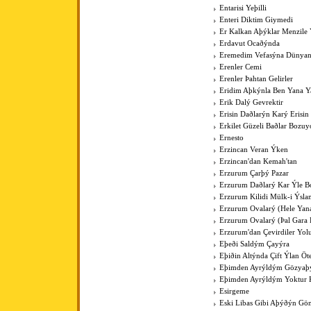
Entarisi Yeþilli
Enteri Diktim Giymedi
Er Kalkan Aþýklar Menzile Y
Erdavut Ocaðýnda
Eremedim Vefasýna Dünya
Erenler Cemi
Erenler Þahtan Gelirler
Eridim Aþkýnla Ben Yana Y
Erik Dalý Gevrektir
Erisin Daðlarýn Karý Erisin
Erkilet Güzeli Baðlar Bozuy
Ernesto
Erzincan Veran Ýken
Erzincan'dan Kemah'tan
Erzurum Çarþý Pazar
Erzurum Daðlarý Kar Ýle Bo
Erzurum Kilidi Mülk-i Ýsla
Erzurum Ovalarý (Hele Yan
Erzurum Ovalarý (Þal Gara 
Erzurum'dan Çevirdiler Yo
Eþeði Saldým Çayýra
Eþiðin Altýnda Çift Ýlan Öt
Eþimden Ayrýldým Gözya
Eþimden Ayrýldým Yoktur 
Esirgeme
Eski Libas Gibi Aþýðýn Gö