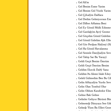
Gel Ali'm
Gel Benim Esme Yarim
Gel Benim Gül Yüzlü Yarim
Gel Çýkalým Daðlara
Gel Dedim Gelmiyorsun Em
Gel Dilber Aðlatma Beni
Gel Ey Gönül Mülk Edinme
Gel Gardaþým Ayrý Gezme
Gel Göçelim Gönül Gidelim
Gel Gönül Gidelim Aþk Elle
Gel Gör Periþan Halýmý (H
Gel Ha Gönül Havalanma
Gel Seninle Danýþalým Sev
Gel Tabip Sar Bu Yarayý
Geldi Geçti Benim Ömrüm
Geldi Geçti Ömrüm Benim
Geldim Ekecik Daðý Sana
Geldim Þu Alemi Islah Ede
Geleli Gülmedim Ben Bu Cih
Gelin Aðlayalým Yurdu Sev
Gelin Olan Tombul Olur
Gelin Oldum Karabekir Elin
Geline Bak Geline
Gelinler Geliyor Bürünü Bü
Gelmemiþ Dünyaya Sen Gib
Gelmiþ Ýken Bu Elleri Gez