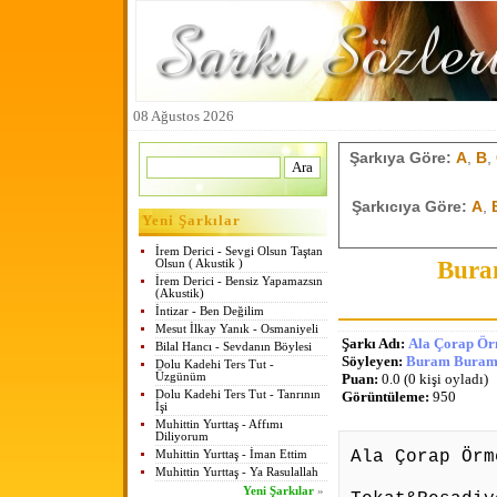
08 Ağustos 2026
Şarkıya Göre:
A
,
B
,
Şarkıcıya Göre:
A
,
Yeni Şarkılar
İrem Derici - Sevgi Olsun Taştan
Bura
Olsun ( Akustik )
İrem Derici - Bensiz Yapamazsın
(Akustik)
İntizar - Ben Değilim
Mesut İlkay Yanık - Osmaniyeli
Şarkı Adı:
Ala Çorap Ör
Bilal Hancı - Sevdanın Böylesi
Söyleyen:
Buram Buram 
Dolu Kadehi Ters Tut -
Üzgünüm
Puan:
0.0 (0 kişi oyladı)
Dolu Kadehi Ters Tut - Tanrının
Görüntüleme:
950
İşi
Muhittin Yurttaş - Affımı
Diliyorum
Ala Çorap Örm
Muhittin Yurttaş - İman Ettim
Muhittin Yurttaş - Ya Rasulallah
Yeni Şarkılar
»