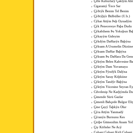
Çifte Kuburlarý Çaktým Al
Cigaramý Ýnce Sar
Çýðrýk Benim Tel Benim
Çýðrýþýr Bülbüller (U.h.)
Cýhar Attým Þeþ Oynadým
Çýk Penecereye Paþa Dudu
Çýkabilsem Þu Yokuþun Ba
Çýkayým Gideyim
Çýkdým Daðlarýn Baþýna
Çýksam A Urumelin Düzüne
Çýksam Daðlar Baþýna
Çýksam Þu Daðlara Da Gene
Çýktým Belen Kahvesine B
Çýktým Dam Yuvamaya
Çýktým Fýndýk Dalýna
Çýktým Saray Köþküne
Çýktým Tandýr Baþýna
Çýktým Yücesine Seyran E
Cilvelenip Ne Karþýmda Du
Çimende Sürü Gazlar
Çimenli Bahçede Bulgur Eli
Çine Çayý Taþkýn Olur
Çýra Attým Yanmadý
Çýranýn Burnunu Kes
Çiriþe Gitmezdim Anam Yol
Çiy Köfteler Ne Acý
Çobani Çobani Kirli Çobani