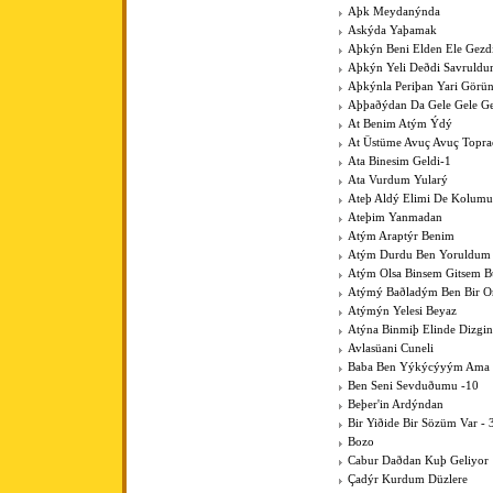
Aþk Meydanýnda
Askýda Yaþamak
Aþkýn Beni Elden Ele Gezdi
Aþkýn Yeli Deðdi Savruld
Aþkýnla Periþan Yari Görü
Aþþaðýdan Da Gele Gele Ge
At Benim Atým Ýdý
At Üstüme Avuç Avuç Topr
Ata Binesim Geldi-1
Ata Vurdum Yularý
Ateþ Aldý Elimi De Kolumu
Ateþim Yanmadan
Atým Araptýr Benim
Atým Durdu Ben Yoruldum
Atým Olsa Binsem Gitsem B
Atýmý Baðladým Ben Bir 
Atýmýn Yelesi Beyaz
Atýna Binmiþ Elinde Dizgin
Avlasüani Cuneli
Baba Ben Yýkýcýyým Ama K
Ben Seni Sevduðumu -10
Beþer'in Ardýndan
Bir Yiðide Bir Sözüm Var - 
Bozo
Cabur Daðdan Kuþ Geliyor
Çadýr Kurdum Düzlere