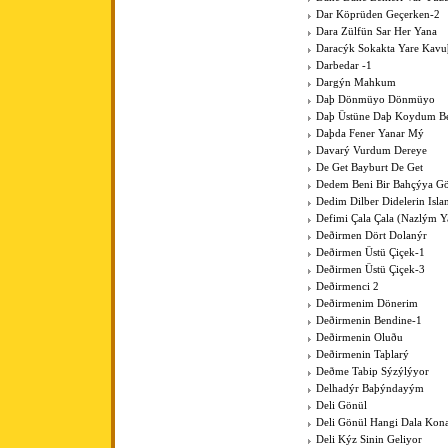
Dar Köprüden Geçerken-2
Dara Zülfün Sar Her Yana
Daracýk Sokakta Yare Kav
Darbedar -1
Dargýn Mahkum
Daþ Dönmüyo Dönmüyo
Daþ Üstüne Daþ Koydum B
Daþda Fener Yanar Mý
Davarý Vurdum Dereye
De Get Bayburt De Get
Dedem Beni Bir Bahçýya G
Dedim Dilber Didelerin Isl
Defimi Çala Çala (Nazlým Y
Deðirmen Dört Dolanýr
Deðirmen Üstü Çiçek-1
Deðirmen Üstü Çiçek-3
Deðirmenci 2
Deðirmenim Dönerim
Deðirmenin Bendine-1
Deðirmenin Oluðu
Deðirmenin Taþlarý
Deðme Tabip Sýzýlýyor
Delhadýr Baþýndayým
Deli Gönül
Deli Gönül Hangi Dala Kona
Deli Kýz Sinin Geliyor