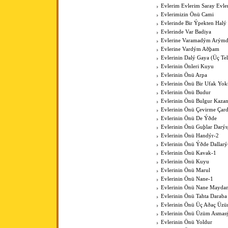
Evlerim Evlerim Saray Evle
Evlerimizin Önü Cami
Evlerinde Bir Ýpekten Halý
Evlerinde Var Badiya
Evlerine Varamadým Arýmd
Evlerine Vardým Aðþam
Evlerinin Dalý Gaya (Üç Tell
Evlerinin Önleri Kuyu
Evlerinin Önü Arpa
Evlerinin Önü Bir Ufak Yok
Evlerinin Önü Budur
Evlerinin Önü Bulgur Kaza
Evlerinin Önü Çevirme Çar
Evlerinin Önü De Ýðde
Evlerinin Önü Guþlar Darýs
Evlerinin Önü Handýr-2
Evlerinin Önü Ýðde Dallarý
Evlerinin Önü Kavak-1
Evlerinin Önü Kuyu
Evlerinin Önü Marul
Evlerinin Önü Nane-1
Evlerinin Önü Nane Mayda
Evlerinin Önü Tahta Daraba
Evlerinin Önü Üç Aðaç Üzü
Evlerinin Önü Üzüm Asmas
Evlerinin Önü Yoldur