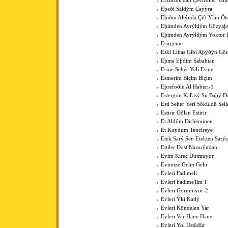
Erzurum'dan Çevirdiler Yo
Eþeði Saldým Çayýra
Eþiðin Altýnda Çift Ýlan Öt
Eþimden Ayrýldým Gözya
Eþimden Ayrýldým Yoktur 
Esirgeme
Eski Libas Gibi Aþýðýn Gö
Eþme Eþdim Sabahtan
Esme Seher Yeli Esme
Esmerim Biçim Biçim
Eþrefoðlu Al Haberi-1
Estergon Kal'asý Su Baþý 
Esti Seher Yeri Söküldü Sell
Estirir Oðlan Estirir
Et Aldým Dirheminen
Et Koydum Tencireye
Etek Sarý Sen Etekten Sarý
Ettiler Dost Nazarýndan
Evim Kireç Dutmuyor
Evimize Gelin Gelir
Evleri Fadimeli
Evleri Fadime'lim 1
Evleri Görünüyor-2
Evleri Ýki Katlý
Evleri Köndelen Yar
Evleri Var Hane Hane
Evleri Yol Üstüdür