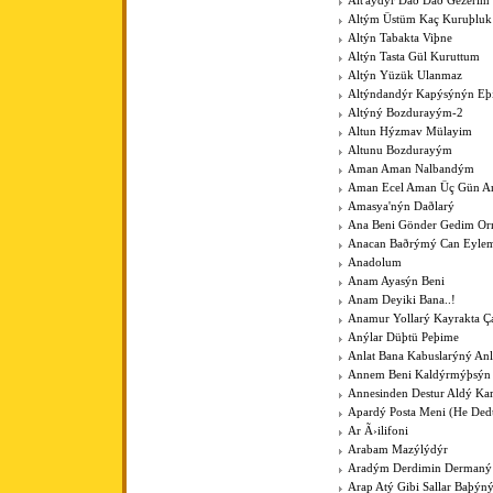
Alt'aydýr Dað Dað Gezerim
Altým Üstüm Kaç Kuruþluk
Altýn Tabakta Viþne
Altýn Tasta Gül Kuruttum
Altýn Yüzük Ulanmaz
Altýndandýr Kapýsýnýn Eþ
Altýný Bozdurayým-2
Altun Hýzmav Mülayim
Altunu Bozdurayým
Aman Aman Nalbandým
Aman Ecel Aman Üç Gün Ar
Amasya'nýn Daðlarý
Ana Beni Gönder Gedim O
Anacan Baðrýmý Can Eyle
Anadolum
Anam Ayasýn Beni
Anam Deyiki Bana..!
Anamur Yollarý Kayrakta Ç
Anýlar Düþtü Peþime
Anlat Bana Kabuslarýný Anl
Annem Beni Kaldýrmýþsýn
Annesinden Destur Aldý Kar
Apardý Posta Meni (He Ded
Ar Ã›ilifoni
Arabam Mazýlýdýr
Aradým Derdimin Dermaný
Arap Atý Gibi Sallar Baþýn