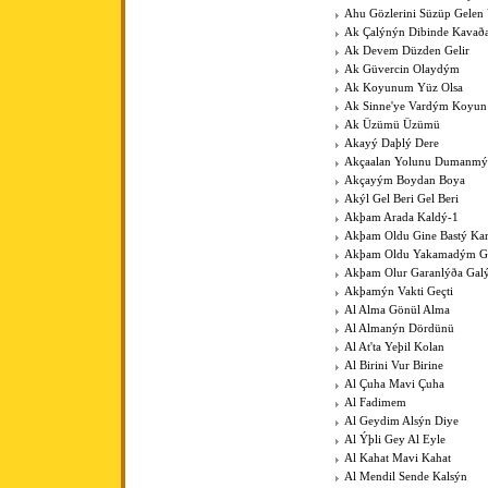
Ahu Gözlerini Süzüp Gelen 
Ak Çalýnýn Dibinde Kavað
Ak Devem Düzden Gelir
Ak Güvercin Olaydým
Ak Koyunum Yüz Olsa
Ak Sinne'ye Vardým Koyu
Ak Üzümü Üzümü
Akayý Daþlý Dere
Akçaalan Yolunu Dumanmý
Akçayým Boydan Boya
Akýl Gel Beri Gel Beri
Akþam Arada Kaldý-1
Akþam Oldu Gine Bastý Kar
Akþam Oldu Yakamadým 
Akþam Olur Garanlýða Gal
Akþamýn Vakti Geçti
Al Alma Gönül Alma
Al Almanýn Dördünü
Al At'ta Yeþil Kolan
Al Birini Vur Birine
Al Çuha Mavi Çuha
Al Fadimem
Al Geydim Alsýn Diye
Al Ýþli Gey Al Eyle
Al Kahat Mavi Kahat
Al Mendil Sende Kalsýn