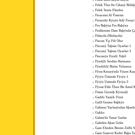
Felek Ýlen Þu Cihaný Bölüþ
Felek Senin Elinden
Feracemi Al Ýsterim
Ferayidir Kýzýn Adý Ferayi
Fes Baþýna Fes Baþýna
Feslikenim Dam Baþýnda Ç
Fidayda (Hüdayda)
Fincan Ýçi Fið Olur
Fincaný Taþtan Oyarlar-1
Fincaný Taþtan Oyarlar-3
Fincanýn Etrafý Yeþil
Fýndýk Serdim Harmana
Fýndýklý Bizim Yolumuz
Fýrat Kenarýnda Yüzen Kay
Fýrýn Üstünde Fýrýn-1
Fýrýn Üstünde Fýrýn-3
Fýrsat Elde Ýken Bir Amel 
Fistan Giymiþ Kýrmalý
Gadife Yastýk Yüzü
Gafil Gezme Þaþkýn
Gahmut Yaylasýndan Aþark
Gakko
Galata'da Yanar Gazlar
Galeden Aþan Gelin
Gam Elinden Benim Zülfü 
Gam Gasevet Keder Baþa T