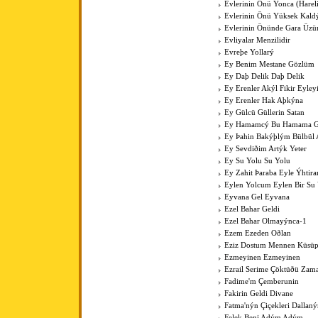
Evlerinin Önü Yonca (Harel
Evlerinin Önü Yüksek Kal
Evlerinin Önünde Gara Üz
Evliyalar Menzilidir
Evreþe Yollarý
Ey Benim Mestane Gözlüm
Ey Daþ Delik Daþ Delik
Ey Erenler Akýl Fikir Eyley
Ey Erenler Hak Aþkýna
Ey Gülcü Güllerin Satan
Ey Hamamcý Bu Hamama Güz
Ey Þahin Bakýþlým Bülbül
Ey Sevdiðim Artýk Yeter
Ey Su Yolu Su Yolu
Ey Zahit Þaraba Eyle Ýhtir
Eylen Yolcum Eylen Bir Su
Eyvana Gel Eyvana
Ezel Bahar Geldi
Ezel Bahar Olmayýnca-1
Ezem Ezeden Oðlan
Eziz Dostum Mennen Küsüp
Ezmeyinen Ezmeyinen
Ezrail Serime Çöktüðü Zam
Fadime'm Çemberunin
Fakirin Geldi Divane
Fatma'nýn Çiçekleri Dallan
Felek Beni Adým Adým