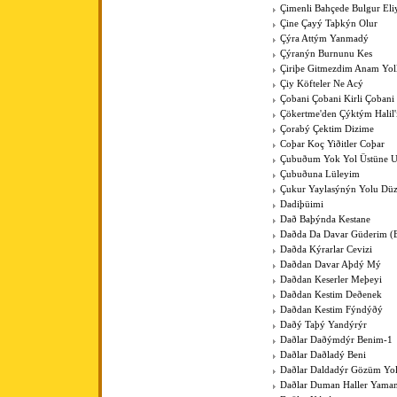
Çimenli Bahçede Bulgur Eli
Çine Çayý Taþkýn Olur
Çýra Attým Yanmadý
Çýranýn Burnunu Kes
Çiriþe Gitmezdim Anam Yol
Çiy Köfteler Ne Acý
Çobani Çobani Kirli Çobani
Çökertme'den Çýktým Halil
Çorabý Çektim Dizime
Coþar Koç Yiðitler Coþar
Çubuðum Yok Yol Üstüne 
Çubuðuna Lüleyim
Çukur Yaylasýnýn Yolu Düz
Dadiþüimi
Dað Baþýnda Kestane
Daðda Da Davar Güderim (
Daðda Kýrarlar Cevizi
Daðdan Davar Aþdý Mý
Daðdan Keserler Meþeyi
Daðdan Kestim Deðenek
Daðdan Kestim Fýndýðý
Daðý Taþý Yandýrýr
Daðlar Daðýmdýr Benim-1
Daðlar Daðladý Beni
Daðlar Daldadýr Gözüm Yo
Daðlar Duman Haller Yama