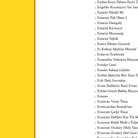
Endim Kuyu Dibine Kuyu D
Engeller Koymuyor Yar San
Entarin Dikildi Mi
Entarine Peþ Olam-2
Entarisi Damgalý
Entarisi Kýrmýzý
Entarisi Morumuþ
Entarisi Yeþilli
Enteri Diktim Giymedi
Er Kalkan Aþýklar Menzile Y
Erdavut Ocaðýnda
Eremedim Vefasýna Dünya
Erenler Cemi
Erenler Þahtan Gelirler
Eridim Aþkýnla Ben Yana Y
Erik Dalý Gevrektir
Erisin Daðlarýn Karý Erisin
Erkilet Güzeli Baðlar Bozuy
Ernesto
Erzincan Veran Ýken
Erzincan'dan Kemah'tan
Erzurum Çarþý Pazar
Erzurum Daðlarý Kar Ýle Bo
Erzurum Kilidi Mülk-i Ýsla
Erzurum Ovalarý (Hele Yan
Erzurum Ovalarý (Þal Gara 