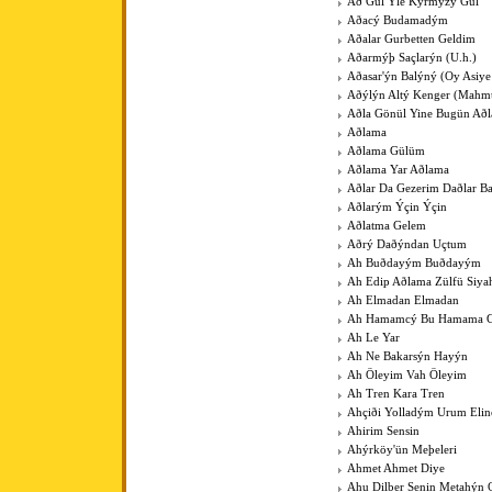
Að Gül Ýle Kýrmýzý Gül
Aðacý Budamadým
Aðalar Gurbetten Geldim
Aðarmýþ Saçlarýn (U.h.)
Aðasar'ýn Balýný (Oy Asiye
Aðýlýn Altý Kenger (Mahm
Aðla Gönül Yine Bugün Að
Aðlama
Aðlama Gülüm
Aðlama Yar Aðlama
Aðlar Da Gezerim Daðlar B
Aðlarým Ýçin Ýçin
Aðlatma Gelem
Aðrý Daðýndan Uçtum
Ah Buðdayým Buðdayým
Ah Edip Aðlama Zülfü Siy
Ah Elmadan Elmadan
Ah Hamamcý Bu Hamama Gü
Ah Le Yar
Ah Ne Bakarsýn Hayýn
Ah Öleyim Vah Öleyim
Ah Tren Kara Tren
Ahçiði Yolladým Urum Elin
Ahirim Sensin
Ahýrköy'ün Meþeleri
Ahmet Ahmet Diye
Ahu Dilber Senin Metahýn