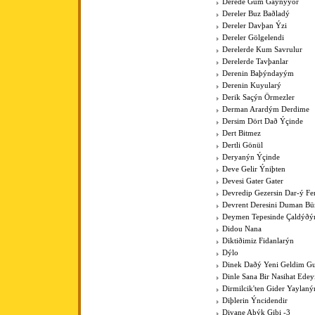
Derede Gum Gaynýyor
Dereler Buz Baðladý
Dereler Davþan Ýzi
Dereler Gölgelendi
Derelerde Kum Savrulur
Derelerde Tavþanlar
Derenin Baþýndayým
Derenin Kuyularý
Derik Saçýn Örmezler
Derman Arardým Derdime
Dersim Dört Dað Ýçinde
Dert Bitmez
Dertli Gönül
Deryanýn Ýçinde
Deve Gelir Ýniþten
Devesi Gater Gater
Devredip Gezersin Dar-ý F
Devrent Deresini Duman Bü
Deymen Tepesinde Çaldýðý
Didou Nana
Diktiðimiz Fidanlarýn
Dýlo
Dinek Daðý Yeni Geldim Gur
Dinle Sana Bir Nasihat Ede
Dirmilcik'ten Gider Yaylaný
Diþlerin Ýncidendir
Divane Aþýk Gibi -3