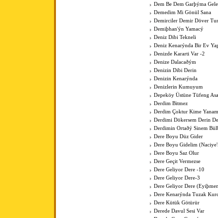
Dem Be Dem Garþýma Gele
Demedim Mi Gönül Sana
Demirciler Demir Döver Tu
Demiþhan'ýn Yamacý
Deniz Dibi Tekneli
Deniz Kenarýnda Bir Ev Y
Denizde Kararti Var -2
Denize Dalacaðým
Denizin Dibi Derin
Denizin Kenarýnda
Denizlerin Kumuyum
Depeköy Üstüne Tüfeng As
Derdim Bitmez
Derdim Çoktur Kime Yanam
Derdimi Dökersem Derin De
Derdimin Ortaðý Sinem Bül
Dere Boyu Düz Gider
Dere Boyu Gidelim (Naciye
Dere Boyu Saz Olur
Dere Geçit Vermezse
Dere Geliyor Dere -10
Dere Geliyor Dere-3
Dere Geliyor Dere (Eyiþme
Dere Kenarýnda Tuzak Kurd
Dere Kütük Götürür
Derede Davul Sesi Var