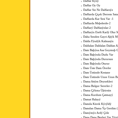
Daðlar Kýzý
Daðlar Oy Oy
Daðlar Siz Ne Daðlarsýz
Daðlarda Çiçek Derrem Sat
Daðlarda Kar Sesi Var -1
Daðlarda Meþelerde-2
Daðlarý Daðlasýnlar-2
Daðlarýn Eteði Karlý Olur 
Daha Senden Gayri Aþýk M
Dalda Fýndýk Kalmasýn
Daldalan Daldalan Daldan 
Dam Baþýna Asa Goymuþ G
Dam Baþýnda Dudu Var
Dam Baþýnda Durursun
Dam Baþýnda Oturur
Dam Üste Dam Örerler
Dam Üstünde Kestane
Dam Üstünde Uzun Uzun Bac
Dama Attým Deynekleri
Dama Bulgur Sererler-2
Dama Çýkma Üþürsün
Dama Kurdum Çatmayý
Damat Halayý
Damda Kürek Kýrýldý
Damdan Dama Ýp Gerdim (Þ
Damýmýz Ardý Çöle
Dane Dane Benleri Var Yüz