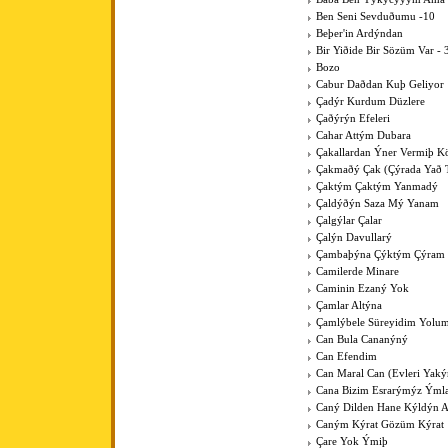
Ben Seni Sevduðumu -10
Beþer'in Ardýndan
Bir Yiðide Bir Sözüm Var - 
Bozo
Cabur Daðdan Kuþ Geliyor
Çadýr Kurdum Düzlere
Çaðýrýn Efeleri
Cahar Attým Dubara
Çakallardan Ýner Vermiþ 
Çakmaðý Çak (Çýrada Yað 
Çaktým Çaktým Yanmadý
Çaldýðýn Saza Mý Yanam
Çalgýlar Çalar
Çalýn Davullarý
Çambaþýna Çýktým Çýram
Camilerde Minare
Caminin Ezaný Yok
Çamlar Altýna
Çamlýbele Süreyidim Yolu
Can Bula Cananýný
Can Efendim
Can Maral Can (Evleri Yaký
Cana Bizim Esrarýmýz Ýml
Caný Dilden Hane Kýldýn 
Caným Kýrat Gözüm Kýrat
Çare Yok Ýmiþ