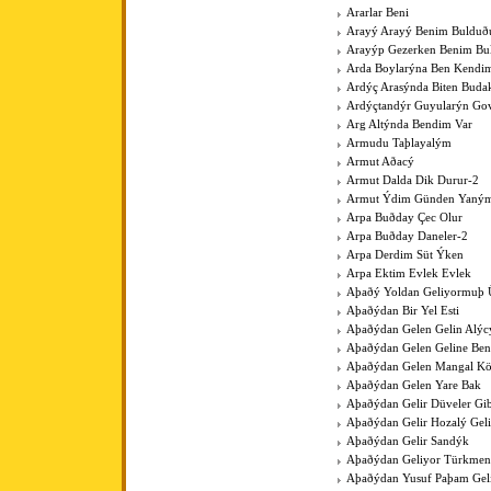
Ararlar Beni
Arayý Arayý Benim Buldu
Arayýp Gezerken Benim B
Arda Boylarýna Ben Kendim
Ardýç Arasýnda Biten Budak
Ardýçtandýr Guyularýn Go
Arg Altýnda Bendim Var
Armudu Taþlayalým
Armut Aðacý
Armut Dalda Dik Durur-2
Armut Ýdim Günden Yaným
Arpa Buðday Çec Olur
Arpa Buðday Daneler-2
Arpa Derdim Süt Ýken
Arpa Ektim Evlek Evlek
Aþaðý Yoldan Geliyormuþ 
Aþaðýdan Bir Yel Esti
Aþaðýdan Gelen Gelin Alýc
Aþaðýdan Gelen Geline Ben
Aþaðýdan Gelen Mangal K
Aþaðýdan Gelen Yare Bak
Aþaðýdan Gelir Düveler Gib
Aþaðýdan Gelir Hozalý Gel
Aþaðýdan Gelir Sandýk
Aþaðýdan Geliyor Türkme
Aþaðýdan Yusuf Paþam Gel