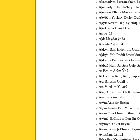
Aþamadým Bergama'nýn Be
Aþamadým Þu Daðlarýn Bel
Aþa'nýn Elinde Makas Kýna
Aþýðýn Yaylasý Derler Ota
Aþýk Kerem Düþ Eylemiþ D
Aþýklarda Olan Efkar
Asiye -10
Aþk Meydanýnda
Askýda Yaþamak
Aþkýn Beni Elden Ele Gezdi
Aþkýn Yeli Deðdi Savruld
Aþkýnla Periþan Yari Görü
Aþþaðýdan Da Gele Gele Ge
At Benim Atým Ýdý
At Üstüme Avuç Avuç Topr
Ata Binesim Geldi-1
Ata Vurdum Yularý
Ateþ Aldý Elimi De Kolumu
Ateþim Yanmadan
Atým Araptýr Benim
Atým Durdu Ben Yoruldum
Atým Olsa Binsem Gitsem B
Atýmý Baðladým Ben Bir 
Atýmýn Yelesi Beyaz
Atýna Binmiþ Elinde Dizgin
Avlasüani Cuneli
Baba Ben Yýkýcýyým Ama K