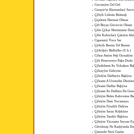
Ceyraným Gel Gel
Cezayir'in Harmanlarý Savr
Çýbýk Lülesin Bulmuþ
Çiçekten Harman Olmaz
Çift Beyaz Güvercin Olsam
Çifte Çýkar Martinimin Du
Çifte Kuburlarý Çaktým Al
Cigaramý Ýnce Sar
Çýðrýk Benim Tel Benim
Çýðrýþýr Bülbüller (U.h.)
Cýhar Attým Þeþ Oynadým
Çýk Penecereye Paþa Dudu
Çýkabilsem Þu Yokuþun Ba
Çýkayým Gideyim
Çýkdým Daðlarýn Baþýna
Çýksam A Urumelin Düzüne
Çýksam Daðlar Baþýna
Çýksam Þu Daðlara Da Gene
Çýktým Belen Kahvesine B
Çýktým Dam Yuvamaya
Çýktým Fýndýk Dalýna
Çýktým Saray Köþküne
Çýktým Tandýr Baþýna
Çýktým Yücesine Seyran E
Cilvelenip Ne Karþýmda Du
Çimende Sürü Gazlar