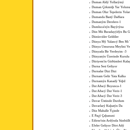
Duman Aldý Yollarýmý
Duman Çökmüþ Yar Yolun
Duman Olur Tepelerin Yola
Dumanda Bastý Daðlara
Dumaným Derelere-1
Dumluca'nýn Bayýrýna
Dün Mü Buradayýdýn Bu G
Dünürcüler Geldiler
Dünya Mý Yalancý Ben Mi 
Dünya Umuruna Meylini V
Dünyada Bir Yerdeyim -3
Dünyanýn Üzerinde Kurulu
Düriyem'in Güðümleri Kala
Durna Sesi Geliyor
Durnalar Dizi Dizi
Durnam Gelir Yata Kalka
Durnamýn Kanadý Yeþil
Dut Aðacý Boyunca-1
Dut Aðacý Dut Verir-1
Dut Aðacý Dut Verir-3
Duvar Üstünde Durdum
Duvarlarý Kuþatýn Da
Düz Mahalle Ýçinde
E Paçý Çeþanuni
Edirne'nin Ardýnda Sünbüll
Efeler Geliyor Dört Atlý