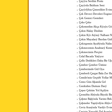
Çayýra Serdim Postu
Çayýrda Buldum Seni
Çayýrlýkta Çimenlikte Evim
Çek Deveci Develeri Engine
Çek Gemici Gemileri
Çeke Çeke
Çekemedim Akça Kýzýn G
Çekin Halay Dizilsin
Çekin Kýr Atýmý Nalbant N
Çekin Mayalarý Burdan Gid
Çekirgemin Ayaðýnda Nalin
Çekmecemin Anahtarý Kemi
Çekmecimin Perçini
Celal Bacada Yatýyor
Çello Dedikleri Daha Bir U
Çember Çember Üstüne
Çemberimde Gül Oya
Çemberli Çargat Bala Zer 
Cemile'min Geçtiði Yollar M
Cemo Gün Aþanda Gel
Cenikiden Duttum Darý
Çeper Çektim Yol Açdým
Çermiðin Altýnda Büyük Bi
Çeþme Baþýnda Yarimi Bek
Çeþmeler Yaptýrdým Altýn 
Ceviz Arasýnda Vardýr Evi
Cevizin Yapraðý Dal Arasýn