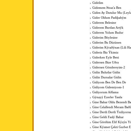
Gidelim
Gidemem Þiraz'a Ben
Giden Ay Dutulur Mu (Leyla'
Gider Oldum Padiþahým
Giderem Belesine
Giderem Burdan Artýk
Giderem Yolum Budur
Giderim Böylesine
Giderim Bu Düzünen
Giderim Kýraðýnan (Lili Hal
Gideriz Biz Ýkimiz
Giderken Eyle Beni
Gidersen Bize Uðra
Gidersen Göndereyim-2
Gidin Bulutlar Gidin
Gidin Durnalar Gidin
Gidiyom Ben De Ben De
Gidiyom Gidemiyom-1
Gidiyorum Aðlama
Gýnayý Ezerler Tasda
Gine Bahar Oldu Bezendi Ba
Gine Celallendi Meram Baðl
Gine Dertli Dertli Ýniliyors
Gine Geldi Faslý Bahar
Gine Gördüm Elif Kýzýn Y
Gine Kýsmet Çekti Gurbet El