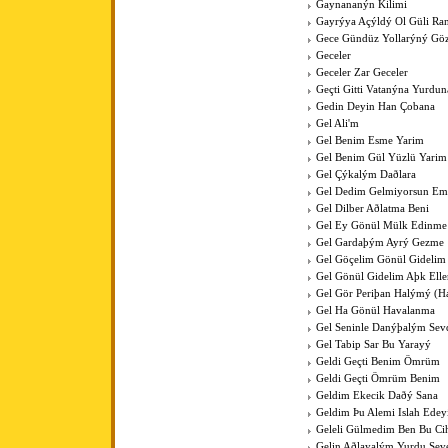
Gaynananýn Kilimi
Gayrýya Açýldý Ol Güli Ra
Gece Gündüz Yollarýný Göz
Geceler
Geceler Zar Geceler
Geçti Gitti Vatanýna Yurdun
Gedin Deyin Han Çobana
Gel Ali'm
Gel Benim Esme Yarim
Gel Benim Gül Yüzlü Yarim
Gel Çýkalým Daðlara
Gel Dedim Gelmiyorsun Em
Gel Dilber Aðlatma Beni
Gel Ey Gönül Mülk Edinme
Gel Gardaþým Ayrý Gezme
Gel Göçelim Gönül Gidelim
Gel Gönül Gidelim Aþk Elle
Gel Gör Periþan Halýmý (H
Gel Ha Gönül Havalanma
Gel Seninle Danýþalým Sev
Gel Tabip Sar Bu Yarayý
Geldi Geçti Benim Ömrüm
Geldi Geçti Ömrüm Benim
Geldim Ekecik Daðý Sana
Geldim Þu Alemi Islah Ede
Geleli Gülmedim Ben Bu Cih
Gelin Aðlayalým Yurdu Sev