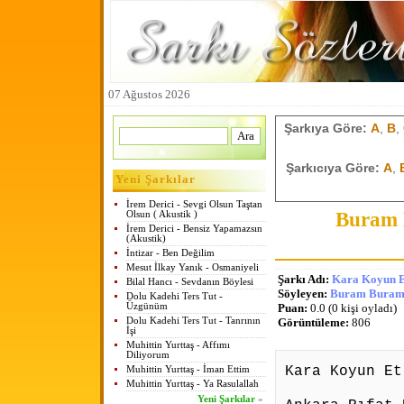
07 Ağustos 2026
Şarkıya Göre:
A
,
B
,
Şarkıcıya Göre:
A
,
Yeni Şarkılar
İrem Derici - Sevgi Olsun Taştan
Buram 
Olsun ( Akustik )
İrem Derici - Bensiz Yapamazsın
(Akustik)
İntizar - Ben Değilim
Mesut İlkay Yanık - Osmaniyeli
Şarkı Adı:
Kara Koyun E
Bilal Hancı - Sevdanın Böylesi
Söyleyen:
Buram Buram 
Dolu Kadehi Ters Tut -
Üzgünüm
Puan:
0.0 (0 kişi oyladı)
Dolu Kadehi Ters Tut - Tanrının
Görüntüleme:
806
İşi
Muhittin Yurttaş - Affımı
Diliyorum
Kara Koyun Et
Muhittin Yurttaş - İman Ettim
Muhittin Yurttaş - Ya Rasulallah
Yeni Şarkılar
»