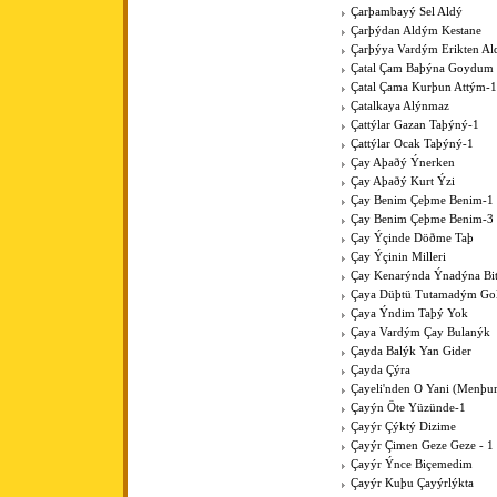
Çarþambayý Sel Aldý
Çarþýdan Aldým Kestane
Çarþýya Vardým Erikten A
Çatal Çam Baþýna Goydum 
Çatal Çama Kurþun Attým-1
Çatalkaya Alýnmaz
Çattýlar Gazan Taþýný-1
Çattýlar Ocak Taþýný-1
Çay Aþaðý Ýnerken
Çay Aþaðý Kurt Ýzi
Çay Benim Çeþme Benim-1
Çay Benim Çeþme Benim-3
Çay Ýçinde Döðme Taþ
Çay Ýçinin Milleri
Çay Kenarýnda Ýnadýna Bit
Çaya Düþtü Tutamadým Go
Çaya Ýndim Taþý Yok
Çaya Vardým Çay Bulanýk
Çayda Balýk Yan Gider
Çayda Çýra
Çayeli'nden O Yani (Menþur
Çayýn Öte Yüzünde-1
Çayýr Çýktý Dizime
Çayýr Çimen Geze Geze - 1
Çayýr Ýnce Biçemedim
Çayýr Kuþu Çayýrlýkta