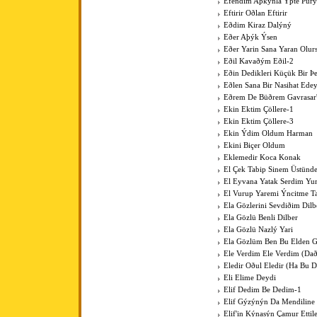
Efendim Aþkýnla Ýþte Pür
Eftirir Oðlan Eftirir
Eðdim Kiraz Dalýný
Eðer Aþýk Ýsen
Eðer Yarin Sana Yaran Olur
Eðil Kavaðým Eðil-2
Eðin Dedikleri Küçük Bir Þe
Eðlen Sana Bir Nasihat Ede
Eðrem De Büðrem Gavrasar'
Ekin Ektim Çöllere-1
Ekin Ektim Çöllere-3
Ekin Ýdim Oldum Harman
Ekini Biçer Oldum
Eklemedir Koca Konak
El Çek Tabip Sinem Üstünd
El Eyvana Yatak Serdim Y
El Vurup Yaremi Ýncitme T
Ela Gözlerini Sevdiðim Dilb
Ela Gözlü Benli Dilber
Ela Gözlü Nazlý Yari
Ela Gözlüm Ben Bu Elden 
Ele Verdim Ele Verdim (Dað
Eledir Oðul Eledir (Ha Bu D
Eli Elime Deydi
Elif Dedim Be Dedim-1
Elif Gýzýnýn Da Mendiline
Elif'in Kýnasýn Çamur Ettil