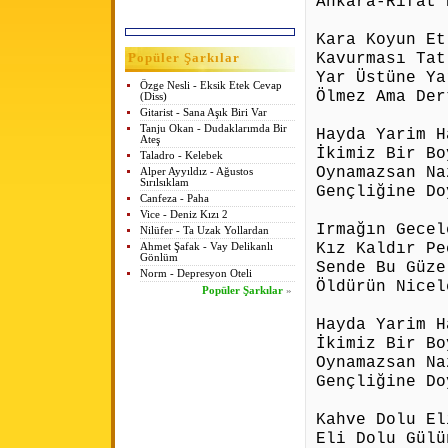
Ankara-Rıfat 
Kara Koyun Et
Kavurması Tat
Popüler Şarkılar
Yar Üstüne Ya
Özge Nesli - Eksik Etek Cevap
Ölmez Ama Der
(Diss)
Gitarist - Sana Aşık Biri Var
Tanju Okan - Dudaklarımda Bir
Hayda Yarim H
Ateş
İkimiz Bir Bo
Taladro - Kelebek
Oynamazsan Na
Alper Ayyıldız - Ağustos
Sırılsıklam
Gençliğine Do
Canfeza - Paha
Vice - Deniz Kızı 2
Irmağın Gecel
Nilüfer - Ta Uzak Yollardan
Kız Kaldır Pe
Ahmet Şafak - Vay Delikanlı
Gönlüm
Sende Bu Güze
Norm - Depresyon Oteli
Öldürün Nicel
Popüler Şarkılar
»
Hayda Yarim H
İkimiz Bir Bo
Oynamazsan Na
Gençliğine Do
Kahve Dolu El
Eli Dolu Gülü