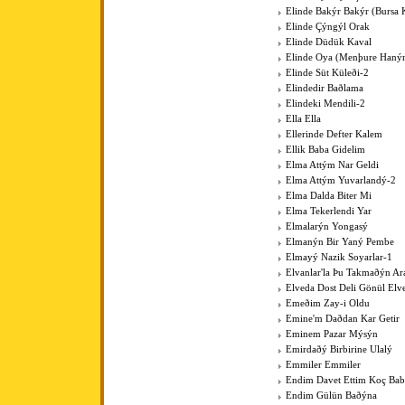
Elinde Bakýr Bakýr (Bursa 
Elinde Çýngýl Orak
Elinde Düdük Kaval
Elinde Oya (Menþure Haný
Elinde Süt Küleði-2
Elindedir Baðlama
Elindeki Mendili-2
Ella Ella
Ellerinde Defter Kalem
Ellik Baba Gidelim
Elma Attým Nar Geldi
Elma Attým Yuvarlandý-2
Elma Dalda Biter Mi
Elma Tekerlendi Yar
Elmalarýn Yongasý
Elmanýn Bir Yaný Pembe
Elmayý Nazik Soyarlar-1
Elvanlar'la Þu Takmaðýn Ar
Elveda Dost Deli Gönül Elv
Emeðim Zay-i Oldu
Emine'm Daðdan Kar Getir
Eminem Pazar Mýsýn
Emirdaðý Birbirine Ulalý
Emmiler Emmiler
Endim Davet Ettim Koç Ba
Endim Gülün Baðýna