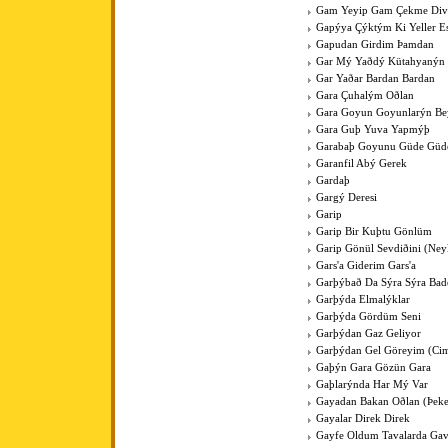
Gam Yeyip Gam Çekme Div
Gapýya Çýktým Ki Yeller E
Gapudan Girdim Þamdan
Gar Mý Yaðdý Kütahyanýn
Gar Yaðar Bardan Bardan
Gara Çuhalým Oðlan
Gara Goyun Goyunlarýn Bey
Gara Guþ Yuva Yapmýþ
Garabaþ Goyunu Güde Güde
Garanfil Abý Gerek
Gardaþ
Gargý Deresi
Garip
Garip Bir Kuþtu Gönlüm
Garip Gönül Sevdiðini (Ney
Gars'a Giderim Gars'a
Garþýbað Da Sýra Sýra Bad
Garþýda Elmalýklar
Garþýda Gördüm Seni
Garþýdan Gaz Geliyor
Garþýdan Gel Göreyim (Cim
Gaþýn Gara Gözün Gara
Gaþlarýnda Har Mý Var
Gayadan Bakan Oðlan (Þeke
Gayalar Direk Direk
Gayfe Oldum Tavalarda Ga