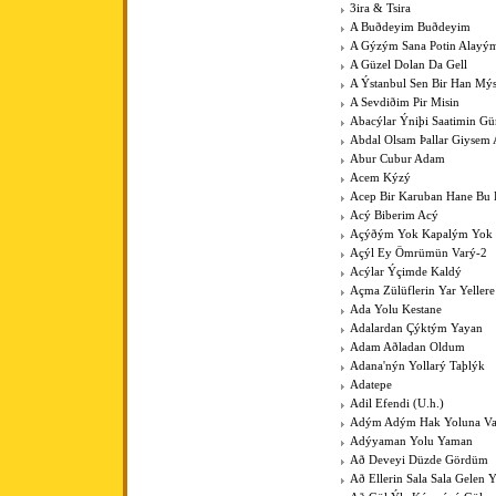
3ira & Tsira
A Buðdeyim Buðdeyim
A Gýzým Sana Potin Alayý
A Güzel Dolan Da Gell
A Ýstanbul Sen Bir Han Mý
A Sevdiðim Pir Misin
Abacýlar Ýniþi Saatimin G
Abdal Olsam Þallar Giysem
Abur Cubur Adam
Acem Kýzý
Acep Bir Karuban Hane Bu
Acý Biberim Acý
Açýðým Yok Kapalým Yok
Açýl Ey Ömrümün Varý-2
Acýlar Ýçimde Kaldý
Açma Zülüflerin Yar Yeller
Ada Yolu Kestane
Adalardan Çýktým Yayan
Adam Aðladan Oldum
Adana'nýn Yollarý Taþlýk
Adatepe
Adil Efendi (U.h.)
Adým Adým Hak Yoluna V
Adýyaman Yolu Yaman
Að Deveyi Düzde Gördüm
Að Ellerin Sala Sala Gelen Y