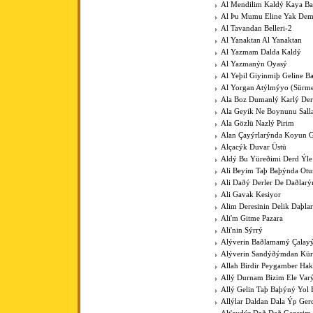
Al Mendilim Kaldý Kaya B
Al Þu Mumu Eline Yak De
Al Tavandan Belleri-2
Al Yanaktan Al Yanaktan
Al Yazmam Dalda Kaldý
Al Yazmanýn Oyasý
Al Yeþil Giyinmiþ Geline B
Al Yorgan Atýlmýyo (Sürme
Ala Boz Dumanlý Karlý Der
Ala Geyik Ne Boynunu Sall
Ala Gözlü Nazlý Pirim
Alan Çayýrlarýnda Koyun G
Alçacýk Duvar Üstü
Aldý Bu Yüreðimi Derd Ýle
Ali Beyim Taþ Baþýnda Otu
Ali Daðý Derler De Daðlarý
Ali Gavak Kesiyor
Alim Deresinin Delik Daþla
Ali'm Gitme Pazara
Ali'nin Sýrrý
Alýverin Baðlamamý Çalay
Alýverin Sandýðýmdan Kü
Allah Birdir Peygamber Hak
Allý Durnam Bizim Ele Var
Allý Gelin Taþ Baþýný Yol 
Allýlar Daldan Dala Ýp Ger