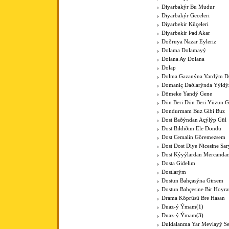
Diyarbakýr Bu Mudur
Diyarbakýr Geceleri
Diyarbekir Küçeleri
Diyarbekir Þad Akar
Doðruya Nazar Eyleriz
Dolama Dolamayý
Dolana Ay Dolana
Dolap
Dolma Gazanýna Vardým D
Domaniç Daðlarýnda Yýldýz
Dömeke Yandý Gene
Dön Beri Dön Beri Yüzün 
Dondurmam Buz Gibi Buz
Dost Baðýndan Açýlýp Gül
Dost Bildiðim Ele Döndü
Dost Cemalin Göremezsem
Dost Dost Diye Nicesine Sa
Dost Kýyýlardan Mercanda
Dosta Gidelim
Dostlarým
Dostun Bahçasýna Girsem
Dostun Bahçesine Bir Hoyra
Drama Köprüsü Bre Hasan
Duaz-ý Ýmam(1)
Duaz-ý Ýmam(3)
Duldalanma Yar Mevlayý Se