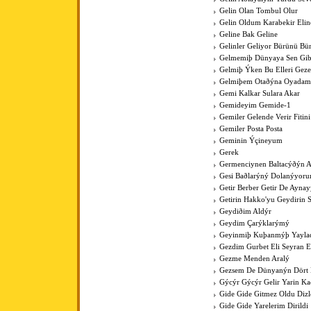
Gelin Olan Tombul Olur
Gelin Oldum Karabekir Elin
Geline Bak Geline
Gelinler Geliyor Bürünü Bü
Gelmemiþ Dünyaya Sen Gib
Gelmiþ Ýken Bu Elleri Gez
Gelmiþem Otaðýna Oyadam
Gemi Kalkar Sulara Akar
Gemideyim Gemide-1
Gemiler Gelende Verir Fitini
Gemiler Posta Posta
Geminin Ýçineyum
Gerek
Germenciynen Baltacýðýn A
Gesi Baðlarýný Dolanýyoru
Getir Berber Getir De Aynay
Getirin Hakko'yu Geydirin 
Geydiðim Aldýr
Geydim Çarýklarýmý
Geyinmiþ Kuþanmýþ Yaylad
Gezdim Gurbet Eli Seyran 
Gezme Menden Aralý
Gezsem De Dünyanýn Dört
Gýcýr Gýcýr Gelir Yarin K
Gide Gide Gitmez Oldu Dizl
Gide Gide Yarelerim Dirildi