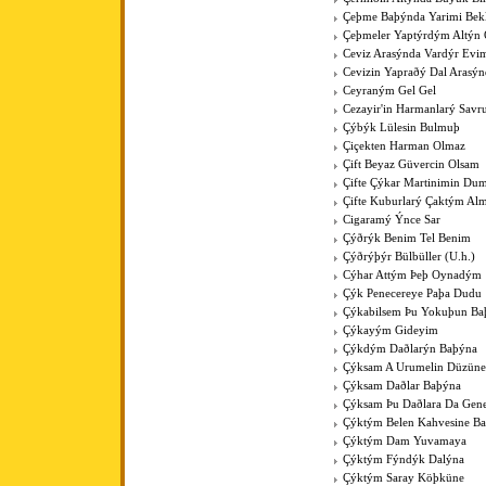
Çeþme Baþýnda Yarimi Bek
Çeþmeler Yaptýrdým Altýn 
Ceviz Arasýnda Vardýr Evi
Cevizin Yapraðý Dal Arasýn
Ceyraným Gel Gel
Cezayir'in Harmanlarý Savr
Çýbýk Lülesin Bulmuþ
Çiçekten Harman Olmaz
Çift Beyaz Güvercin Olsam
Çifte Çýkar Martinimin Du
Çifte Kuburlarý Çaktým Al
Cigaramý Ýnce Sar
Çýðrýk Benim Tel Benim
Çýðrýþýr Bülbüller (U.h.)
Cýhar Attým Þeþ Oynadým
Çýk Penecereye Paþa Dudu
Çýkabilsem Þu Yokuþun Ba
Çýkayým Gideyim
Çýkdým Daðlarýn Baþýna
Çýksam A Urumelin Düzüne
Çýksam Daðlar Baþýna
Çýksam Þu Daðlara Da Gene
Çýktým Belen Kahvesine B
Çýktým Dam Yuvamaya
Çýktým Fýndýk Dalýna
Çýktým Saray Köþküne