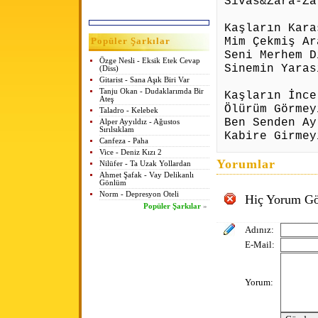
Sivas&Zara-Za
Kaşların Kara
Mim Çekmiş Ar
Popüler Şarkılar
Seni Merhem D
Özge Nesli - Eksik Etek Cevap
Sinemin Yaras
(Diss)
Gitarist - Sana Aşık Biri Var
Tanju Okan - Dudaklarımda Bir
Kaşların İnce
Ateş
Ölürüm Görmey
Taladro - Kelebek
Ben Senden Ay
Alper Ayyıldız - Ağustos
Sırılsıklam
Kabire Girmey
Canfeza - Paha
Vice - Deniz Kızı 2
Yorumlar
Nilüfer - Ta Uzak Yollardan
Ahmet Şafak - Vay Delikanlı
Gönlüm
Norm - Depresyon Oteli
Hiç Yorum Gö
Popüler Şarkılar
»
Adınız:
E-Mail:
Yorum: