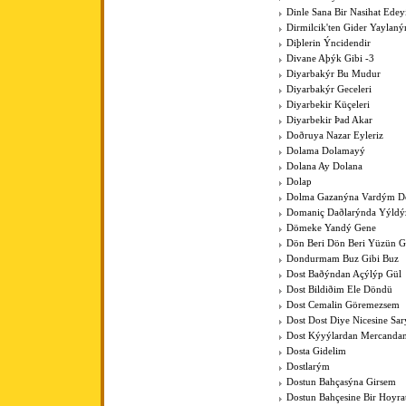
Dinle Sana Bir Nasihat Ede
Dirmilcik'ten Gider Yaylaný
Diþlerin Ýncidendir
Divane Aþýk Gibi -3
Diyarbakýr Bu Mudur
Diyarbakýr Geceleri
Diyarbekir Küçeleri
Diyarbekir Þad Akar
Doðruya Nazar Eyleriz
Dolama Dolamayý
Dolana Ay Dolana
Dolap
Dolma Gazanýna Vardým D
Domaniç Daðlarýnda Yýldýz
Dömeke Yandý Gene
Dön Beri Dön Beri Yüzün 
Dondurmam Buz Gibi Buz
Dost Baðýndan Açýlýp Gül
Dost Bildiðim Ele Döndü
Dost Cemalin Göremezsem
Dost Dost Diye Nicesine Sa
Dost Kýyýlardan Mercanda
Dosta Gidelim
Dostlarým
Dostun Bahçasýna Girsem
Dostun Bahçesine Bir Hoyra