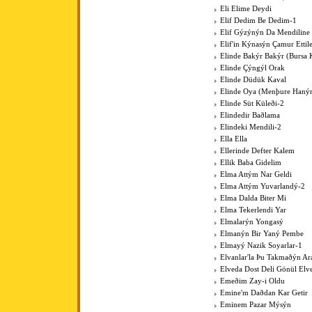
Eli Elime Deydi
Elif Dedim Be Dedim-1
Elif Gýzýnýn Da Mendiline
Elif'in Kýnasýn Çamur Ettil
Elinde Bakýr Bakýr (Bursa 
Elinde Çýngýl Orak
Elinde Düdük Kaval
Elinde Oya (Menþure Haný
Elinde Süt Küleði-2
Elindedir Baðlama
Elindeki Mendili-2
Ella Ella
Ellerinde Defter Kalem
Ellik Baba Gidelim
Elma Attým Nar Geldi
Elma Attým Yuvarlandý-2
Elma Dalda Biter Mi
Elma Tekerlendi Yar
Elmalarýn Yongasý
Elmanýn Bir Yaný Pembe
Elmayý Nazik Soyarlar-1
Elvanlar'la Þu Takmaðýn Ar
Elveda Dost Deli Gönül Elv
Emeðim Zay-i Oldu
Emine'm Daðdan Kar Getir
Eminem Pazar Mýsýn