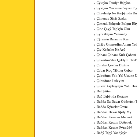
Çýktým Tandýr Baþýna
Çýktým Yücesine Seyran E
Cilvelenip Ne Karþýmda Du
Çimende Sürü Gazlar
Çimenli Bahçede Bulgur Eli
Çine Çayý Taþkýn Olur
Çýra Attým Yanmadý
Çýranýn Burnunu Kes
Çiriþe Gitmezdim Anam Yol
Çiy Köfteler Ne Acý
Çobani Çobani Kirli Çobani
Çökertme'den Çýktým Halil
Çorabý Çektim Dizime
Coþar Koç Yiðitler Coþar
Çubuðum Yok Yol Üstüne 
Çubuðuna Lüleyim
Çukur Yaylasýnýn Yolu Düz
Dadiþüimi
Dað Baþýnda Kestane
Daðda Da Davar Güderim (
Daðda Kýrarlar Cevizi
Daðdan Davar Aþdý Mý
Daðdan Keserler Meþeyi
Daðdan Kestim Deðenek
Daðdan Kestim Fýndýðý
Daðý Taþý Yandýrýr