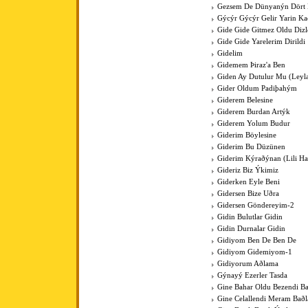
Gezsem De Dünyanýn Dört
Gýcýr Gýcýr Gelir Yarin K
Gide Gide Gitmez Oldu Dizl
Gide Gide Yarelerim Dirildi
Gidelim
Gidemem Þiraz'a Ben
Giden Ay Dutulur Mu (Leyla'
Gider Oldum Padiþahým
Giderem Belesine
Giderem Burdan Artýk
Giderem Yolum Budur
Giderim Böylesine
Giderim Bu Düzünen
Giderim Kýraðýnan (Lili Hal
Gideriz Biz Ýkimiz
Giderken Eyle Beni
Gidersen Bize Uðra
Gidersen Göndereyim-2
Gidin Bulutlar Gidin
Gidin Durnalar Gidin
Gidiyom Ben De Ben De
Gidiyom Gidemiyom-1
Gidiyorum Aðlama
Gýnayý Ezerler Tasda
Gine Bahar Oldu Bezendi Ba
Gine Celallendi Meram Baðl