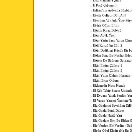
Düz Mahalle Ýçinde
E Paçý Çeþanuni
Edirne'nin Ardýnda Sünbüll
Efeler Geliyor Dört Atlý
Efendim Aþkýnla Ýþte Pür
Eftirir Oðlan Eftirir
Eðdim Kiraz Dalýný
Eðer Aþýk Ýsen
Eðer Yarin Sana Yaran Olur
Eðil Kavaðým Eðil-2
Eðin Dedikleri Küçük Bir Þe
Eðlen Sana Bir Nasihat Ede
Eðrem De Büðrem Gavrasar'
Ekin Ektim Çöllere-1
Ekin Ektim Çöllere-3
Ekin Ýdim Oldum Harman
Ekini Biçer Oldum
Eklemedir Koca Konak
El Çek Tabip Sinem Üstünd
El Eyvana Yatak Serdim Y
El Vurup Yaremi Ýncitme T
Ela Gözlerini Sevdiðim Dilb
Ela Gözlü Benli Dilber
Ela Gözlü Nazlý Yari
Ela Gözlüm Ben Bu Elden 
Ele Verdim Ele Verdim (Dað
Eledir Oðul Eledir (Ha Bu D