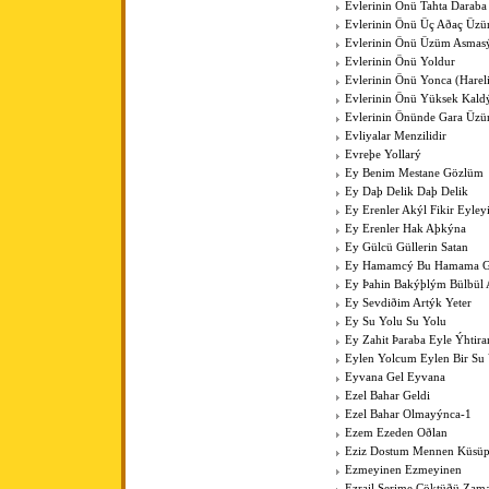
Evlerinin Önü Tahta Daraba
Evlerinin Önü Üç Aðaç Üzü
Evlerinin Önü Üzüm Asmas
Evlerinin Önü Yoldur
Evlerinin Önü Yonca (Harel
Evlerinin Önü Yüksek Kal
Evlerinin Önünde Gara Üz
Evliyalar Menzilidir
Evreþe Yollarý
Ey Benim Mestane Gözlüm
Ey Daþ Delik Daþ Delik
Ey Erenler Akýl Fikir Eyley
Ey Erenler Hak Aþkýna
Ey Gülcü Güllerin Satan
Ey Hamamcý Bu Hamama Güz
Ey Þahin Bakýþlým Bülbül
Ey Sevdiðim Artýk Yeter
Ey Su Yolu Su Yolu
Ey Zahit Þaraba Eyle Ýhtir
Eylen Yolcum Eylen Bir Su
Eyvana Gel Eyvana
Ezel Bahar Geldi
Ezel Bahar Olmayýnca-1
Ezem Ezeden Oðlan
Eziz Dostum Mennen Küsüp
Ezmeyinen Ezmeyinen
Ezrail Serime Çöktüðü Zam