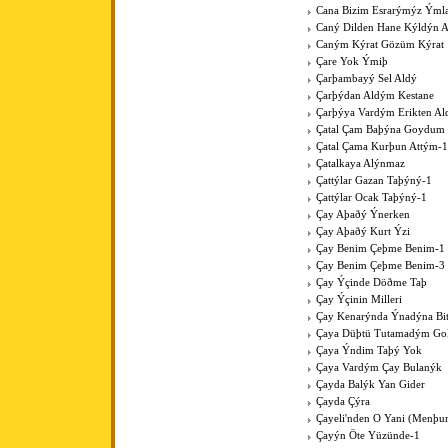
Cana Bizim Esrarýmýz Ýml
Caný Dilden Hane Kýldýn 
Caným Kýrat Gözüm Kýrat
Çare Yok Ýmiþ
Çarþambayý Sel Aldý
Çarþýdan Aldým Kestane
Çarþýya Vardým Erikten A
Çatal Çam Baþýna Goydum 
Çatal Çama Kurþun Attým-1
Çatalkaya Alýnmaz
Çattýlar Gazan Taþýný-1
Çattýlar Ocak Taþýný-1
Çay Aþaðý Ýnerken
Çay Aþaðý Kurt Ýzi
Çay Benim Çeþme Benim-1
Çay Benim Çeþme Benim-3
Çay Ýçinde Döðme Taþ
Çay Ýçinin Milleri
Çay Kenarýnda Ýnadýna Bit
Çaya Düþtü Tutamadým Go
Çaya Ýndim Taþý Yok
Çaya Vardým Çay Bulanýk
Çayda Balýk Yan Gider
Çayda Çýra
Çayeli'nden O Yani (Menþur
Çayýn Öte Yüzünde-1