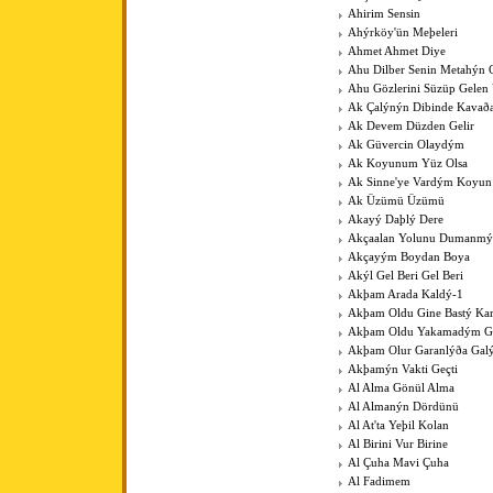
Ahirim Sensin
Ahýrköy'ün Meþeleri
Ahmet Ahmet Diye
Ahu Dilber Senin Metahýn
Ahu Gözlerini Süzüp Gelen 
Ak Çalýnýn Dibinde Kavað
Ak Devem Düzden Gelir
Ak Güvercin Olaydým
Ak Koyunum Yüz Olsa
Ak Sinne'ye Vardým Koyu
Ak Üzümü Üzümü
Akayý Daþlý Dere
Akçaalan Yolunu Dumanmý
Akçayým Boydan Boya
Akýl Gel Beri Gel Beri
Akþam Arada Kaldý-1
Akþam Oldu Gine Bastý Kar
Akþam Oldu Yakamadým 
Akþam Olur Garanlýða Gal
Akþamýn Vakti Geçti
Al Alma Gönül Alma
Al Almanýn Dördünü
Al At'ta Yeþil Kolan
Al Birini Vur Birine
Al Çuha Mavi Çuha
Al Fadimem