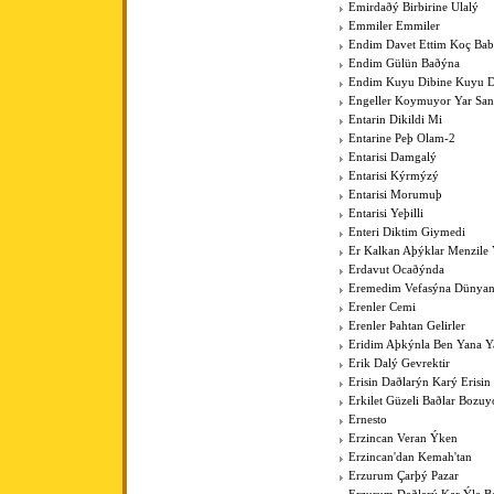
Emirdaðý Birbirine Ulalý
Emmiler Emmiler
Endim Davet Ettim Koç Ba
Endim Gülün Baðýna
Endim Kuyu Dibine Kuyu D
Engeller Koymuyor Yar San
Entarin Dikildi Mi
Entarine Peþ Olam-2
Entarisi Damgalý
Entarisi Kýrmýzý
Entarisi Morumuþ
Entarisi Yeþilli
Enteri Diktim Giymedi
Er Kalkan Aþýklar Menzile Y
Erdavut Ocaðýnda
Eremedim Vefasýna Dünya
Erenler Cemi
Erenler Þahtan Gelirler
Eridim Aþkýnla Ben Yana Y
Erik Dalý Gevrektir
Erisin Daðlarýn Karý Erisin
Erkilet Güzeli Baðlar Bozuy
Ernesto
Erzincan Veran Ýken
Erzincan'dan Kemah'tan
Erzurum Çarþý Pazar