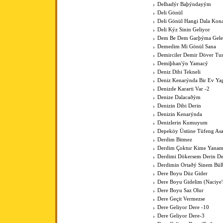
Delhadýr Baþýndayým
Deli Gönül
Deli Gönül Hangi Dala Kona
Deli Kýz Sinin Geliyor
Dem Be Dem Garþýma Gele
Demedim Mi Gönül Sana
Demirciler Demir Döver Tu
Demiþhan'ýn Yamacý
Deniz Dibi Tekneli
Deniz Kenarýnda Bir Ev Y
Denizde Kararti Var -2
Denize Dalacaðým
Denizin Dibi Derin
Denizin Kenarýnda
Denizlerin Kumuyum
Depeköy Üstüne Tüfeng As
Derdim Bitmez
Derdim Çoktur Kime Yanam
Derdimi Dökersem Derin De
Derdimin Ortaðý Sinem Bül
Dere Boyu Düz Gider
Dere Boyu Gidelim (Naciye
Dere Boyu Saz Olur
Dere Geçit Vermezse
Dere Geliyor Dere -10
Dere Geliyor Dere-3