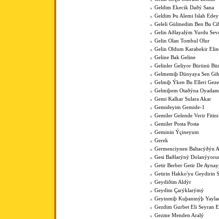
Geldim Ekecik Daðý Sana
Geldim Þu Alemi Islah Ede
Geleli Gülmedim Ben Bu Cih
Gelin Aðlayalým Yurdu Sev
Gelin Olan Tombul Olur
Gelin Oldum Karabekir Elin
Geline Bak Geline
Gelinler Geliyor Bürünü Bü
Gelmemiþ Dünyaya Sen Gib
Gelmiþ Ýken Bu Elleri Gez
Gelmiþem Otaðýna Oyadam
Gemi Kalkar Sulara Akar
Gemideyim Gemide-1
Gemiler Gelende Verir Fitini
Gemiler Posta Posta
Geminin Ýçineyum
Gerek
Germenciynen Baltacýðýn A
Gesi Baðlarýný Dolanýyoru
Getir Berber Getir De Aynay
Getirin Hakko'yu Geydirin 
Geydiðim Aldýr
Geydim Çarýklarýmý
Geyinmiþ Kuþanmýþ Yaylad
Gezdim Gurbet Eli Seyran 
Gezme Menden Aralý