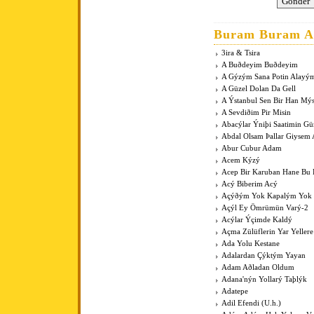
Buram Buram An
3ira & Tsira
A Buðdeyim Buðdeyim
A Gýzým Sana Potin Alayý
A Güzel Dolan Da Gell
A Ýstanbul Sen Bir Han Mý
A Sevdiðim Pir Misin
Abacýlar Ýniþi Saatimin G
Abdal Olsam Þallar Giysem
Abur Cubur Adam
Acem Kýzý
Acep Bir Karuban Hane Bu
Acý Biberim Acý
Açýðým Yok Kapalým Yok
Açýl Ey Ömrümün Varý-2
Acýlar Ýçimde Kaldý
Açma Zülüflerin Yar Yeller
Ada Yolu Kestane
Adalardan Çýktým Yayan
Adam Aðladan Oldum
Adana'nýn Yollarý Taþlýk
Adatepe
Adil Efendi (U.h.)