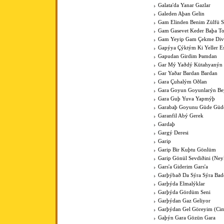
Galata'da Yanar Gazlar
Galeden Aþan Gelin
Gam Elinden Benim Zülfü 
Gam Gasevet Keder Baþa T
Gam Yeyip Gam Çekme Div
Gapýya Çýktým Ki Yeller E
Gapudan Girdim Þamdan
Gar Mý Yaðdý Kütahyanýn
Gar Yaðar Bardan Bardan
Gara Çuhalým Oðlan
Gara Goyun Goyunlarýn Bey
Gara Guþ Yuva Yapmýþ
Garabaþ Goyunu Güde Güde
Garanfil Abý Gerek
Gardaþ
Gargý Deresi
Garip
Garip Bir Kuþtu Gönlüm
Garip Gönül Sevdiðini (Ney
Gars'a Giderim Gars'a
Garþýbað Da Sýra Sýra Bad
Garþýda Elmalýklar
Garþýda Gördüm Seni
Garþýdan Gaz Geliyor
Garþýdan Gel Göreyim (Cim
Gaþýn Gara Gözün Gara