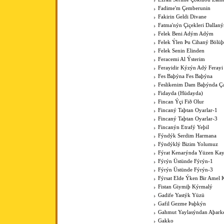
Fadime'm Çemberunin
Fakirin Geldi Divane
Fatma'nýn Çiçekleri Dallan
Felek Beni Adým Adým
Felek Ýlen Þu Cihaný Bölüþ
Felek Senin Elinden
Feracemi Al Ýsterim
Ferayidir Kýzýn Adý Ferayi
Fes Baþýna Fes Baþýna
Feslikenim Dam Baþýnda Ç
Fidayda (Hüdayda)
Fincan Ýçi Fið Olur
Fincaný Taþtan Oyarlar-1
Fincaný Taþtan Oyarlar-3
Fincanýn Etrafý Yeþil
Fýndýk Serdim Harmana
Fýndýklý Bizim Yolumuz
Fýrat Kenarýnda Yüzen Kay
Fýrýn Üstünde Fýrýn-1
Fýrýn Üstünde Fýrýn-3
Fýrsat Elde Ýken Bir Amel 
Fistan Giymiþ Kýrmalý
Gadife Yastýk Yüzü
Gafil Gezme Þaþkýn
Gahmut Yaylasýndan Aþark
Gakko