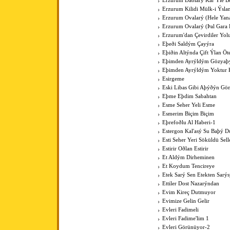
Erzurum Daðlarý Kar Ýle Bo
Erzurum Kilidi Mülk-i Ýsla
Erzurum Ovalarý (Hele Yan
Erzurum Ovalarý (Þal Gara 
Erzurum'dan Çevirdiler Yo
Eþeði Saldým Çayýra
Eþiðin Altýnda Çift Ýlan Öt
Eþimden Ayrýldým Gözya
Eþimden Ayrýldým Yoktur 
Esirgeme
Eski Libas Gibi Aþýðýn Gö
Eþme Eþdim Sabahtan
Esme Seher Yeli Esme
Esmerim Biçim Biçim
Eþrefoðlu Al Haberi-1
Estergon Kal'asý Su Baþý 
Esti Seher Yeri Söküldü Sell
Estirir Oðlan Estirir
Et Aldým Dirheminen
Et Koydum Tencireye
Etek Sarý Sen Etekten Sarý
Ettiler Dost Nazarýndan
Evim Kireç Dutmuyor
Evimize Gelin Gelir
Evleri Fadimeli
Evleri Fadime'lim 1
Evleri Görünüyor-2