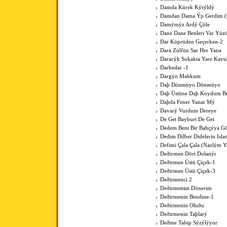
Damda Kürek Kýrýldý
Damdan Dama Ýp Gerdim (Þ
Damýmýz Ardý Çöle
Dane Dane Benleri Var Yüz
Dar Köprüden Geçerken-2
Dara Zülfün Sar Her Yana
Daracýk Sokakta Yare Kav
Darbedar -1
Dargýn Mahkum
Daþ Dönmüyo Dönmüyo
Daþ Üstüne Daþ Koydum B
Daþda Fener Yanar Mý
Davarý Vurdum Dereye
De Get Bayburt De Get
Dedem Beni Bir Bahçýya G
Dedim Dilber Didelerin Isl
Defimi Çala Çala (Nazlým Y
Deðirmen Dört Dolanýr
Deðirmen Üstü Çiçek-1
Deðirmen Üstü Çiçek-3
Deðirmenci 2
Deðirmenim Dönerim
Deðirmenin Bendine-1
Deðirmenin Oluðu
Deðirmenin Taþlarý
Deðme Tabip Sýzýlýyor