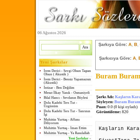
06 Ağustos 2026
Şarkıya Göre:
A
,
B
,
Şarkıcıya Göre:
A
,
Yeni Şarkılar
İrem Derici - Sevgi Olsun Taştan
Buram Buram 
Olsun ( Akustik )
İrem Derici - Bensiz Yapamazsın
(Akustik)
İntizar - Ben Değilim
Mesut İlkay Yanık - Osmaniyeli
Şarkı Adı:
Kaşların Kar
Bilal Hancı - Sevdanın Böylesi
Söyleyen:
Buram Buram 
Dolu Kadehi Ters Tut -
Üzgünüm
Puan:
0.0 (0 kişi oyladı)
Dolu Kadehi Ters Tut - Tanrının
Görüntüleme:
820
İşi
Muhittin Yurttaş - Affımı
Diliyorum
Kaşların Kara
Muhittin Yurttaş - İman Ettim
Muhittin Yurttaş - Ya Rasulallah
Yeni Şarkılar
»