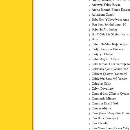
Atýmýn Yelesi Beyaz
Atýna Binmiþ Elinde Dizgin
Avlasüani Cuneli
Baba Ben Yýkýcýyým Ama K
Ben Seni Sevduðumu -10
Beþer'in Ardýndan
Bir Yiðide Bir Sözüm Var - 
Bozo
Cabur Daðdan Kuþ Geliyor
Çadýr Kurdum Düzlere
Çaðýrýn Efeleri
Cahar Attým Dubara
Çakallardan Ýner Vermiþ 
Çakmaðý Çak (Çýrada Yað 
Çaktým Çaktým Yanmadý
Çaldýðýn Saza Mý Yanam
Çalgýlar Çalar
Çalýn Davullarý
Çambaþýna Çýktým Çýram
Camilerde Minare
Caminin Ezaný Yok
Çamlar Altýna
Çamlýbele Süreyidim Yolu
Can Bula Cananýný
Can Efendim
Can Maral Can (Evleri Yaký