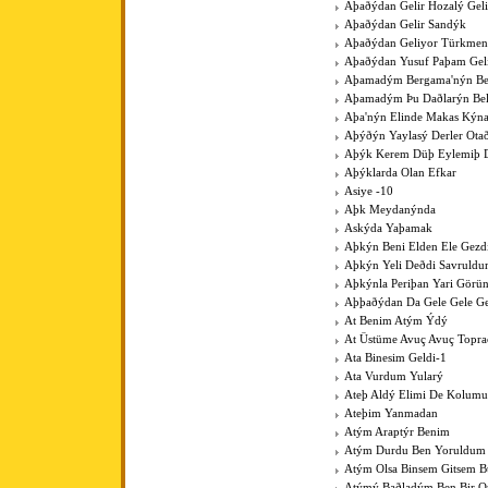
Aþaðýdan Gelir Hozalý Gel
Aþaðýdan Gelir Sandýk
Aþaðýdan Geliyor Türkme
Aþaðýdan Yusuf Paþam Gel
Aþamadým Bergama'nýn Be
Aþamadým Þu Daðlarýn Bel
Aþa'nýn Elinde Makas Kýna
Aþýðýn Yaylasý Derler Ota
Aþýk Kerem Düþ Eylemiþ D
Aþýklarda Olan Efkar
Asiye -10
Aþk Meydanýnda
Askýda Yaþamak
Aþkýn Beni Elden Ele Gezdi
Aþkýn Yeli Deðdi Savruld
Aþkýnla Periþan Yari Görü
Aþþaðýdan Da Gele Gele Ge
At Benim Atým Ýdý
At Üstüme Avuç Avuç Topr
Ata Binesim Geldi-1
Ata Vurdum Yularý
Ateþ Aldý Elimi De Kolumu
Ateþim Yanmadan
Atým Araptýr Benim
Atým Durdu Ben Yoruldum
Atým Olsa Binsem Gitsem B
Atýmý Baðladým Ben Bir 