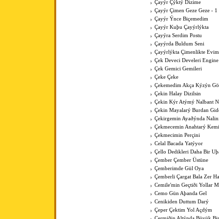
Çayýr Çýktý Dizime
Çayýr Çimen Geze Geze - 1
Çayýr Ýnce Biçemedim
Çayýr Kuþu Çayýrlýkta
Çayýra Serdim Postu
Çayýrda Buldum Seni
Çayýrlýkta Çimenlikte Evim
Çek Deveci Develeri Engine
Çek Gemici Gemileri
Çeke Çeke
Çekemedim Akça Kýzýn G
Çekin Halay Dizilsin
Çekin Kýr Atýmý Nalbant N
Çekin Mayalarý Burdan Gid
Çekirgemin Ayaðýnda Nalin
Çekmecemin Anahtarý Kemi
Çekmecimin Perçini
Celal Bacada Yatýyor
Çello Dedikleri Daha Bir U
Çember Çember Üstüne
Çemberimde Gül Oya
Çemberli Çargat Bala Zer 
Cemile'min Geçtiði Yollar M
Cemo Gün Aþanda Gel
Cenikiden Duttum Darý
Çeper Çektim Yol Açdým
Çermiðin Altýnda Büyük Bi