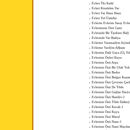
Evleri Ýki Katlý
Evleri Köndelen Yar
Evleri Var Hane Hane
Evleri Yol Üstüdür
Evlerim Evlerim Saray Evle
Evlerimizin Önü Cami
Evlerinde Bir Ýpekten Halý
Evlerinde Var Badiya
Evlerine Varamadým Arýmd
Evlerine Vardým Aðþam
Evlerinin Dalý Gaya (Üç Tell
Evlerinin Önleri Kuyu
Evlerinin Önü Arpa
Evlerinin Önü Bir Ufak Yok
Evlerinin Önü Budur
Evlerinin Önü Bulgur Kaza
Evlerinin Önü Çevirme Çar
Evlerinin Önü De Ýðde
Evlerinin Önü Guþlar Darýs
Evlerinin Önü Handýr-2
Evlerinin Önü Ýðde Dallarý
Evlerinin Önü Kavak-1
Evlerinin Önü Kuyu
Evlerinin Önü Marul
Evlerinin Önü Nane-1
Evlerinin Önü Nane Mayda