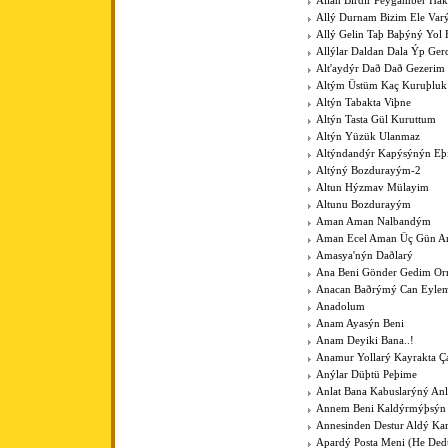
Allah Birdir Peygamber Hak
Allý Durnam Bizim Ele Var
Allý Gelin Taþ Baþýný Yol 
Allýlar Daldan Dala Ýp Ger
Alt'aydýr Dað Dað Gezerim
Altým Üstüm Kaç Kuruþluk
Altýn Tabakta Viþne
Altýn Tasta Gül Kuruttum
Altýn Yüzük Ulanmaz
Altýndandýr Kapýsýnýn Eþ
Altýný Bozdurayým-2
Altun Hýzmav Mülayim
Altunu Bozdurayým
Aman Aman Nalbandým
Aman Ecel Aman Üç Gün Ar
Amasya'nýn Daðlarý
Ana Beni Gönder Gedim O
Anacan Baðrýmý Can Eyle
Anadolum
Anam Ayasýn Beni
Anam Deyiki Bana..!
Anamur Yollarý Kayrakta Ç
Anýlar Düþtü Peþime
Anlat Bana Kabuslarýný Anl
Annem Beni Kaldýrmýþsýn
Annesinden Destur Aldý Kar
Apardý Posta Meni (He Ded