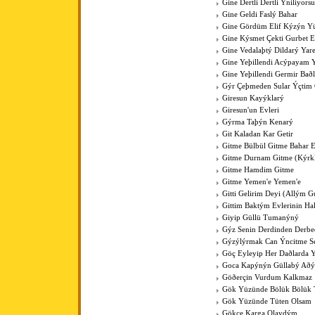
Gine Dertli Dertli Ýniliyors
Gine Geldi Faslý Bahar
Gine Gördüm Elif Kýzýn Y
Gine Kýsmet Çekti Gurbet El
Gine Vedalaþtý Dildarý Yar
Gine Yeþillendi Acýpayam Y
Gine Yeþillendi Germir Bað
Gýr Çeþmeden Sular Ýçti
Giresun Kayýklarý
Giresun'un Evleri
Gýrma Taþýn Kenarý
Git Kaladan Kar Getir
Gitme Bülbül Gitme Bahar E
Gitme Durnam Gitme (Kýrk
Gitme Hamdim Gitme
Gitme Yemen'e Yemen'e
Gitti Gelirim Deyi (Allým 
Gittim Baktým Evlerinin Ha
Giyip Güllü Tumanýný
Gýz Senin Derdinden Derb
Gýzýlýrmak Can Ýncitme S
Göç Eyleyip Her Daðlarda 
Goca Kapýnýn Güllabý Aðý
Göðerçin Vurdum Kalkmaz
Gök Yüzünde Bölük Bölük 
Gök Yüzünde Tüten Olsam
Gökçe Karga Olaydým