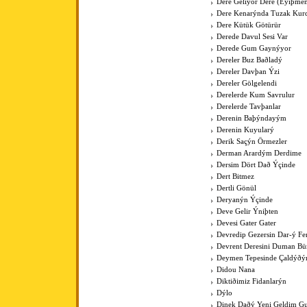
Dere Geliyor Dere (Eyiþme
Dere Kenarýnda Tuzak Kurd
Dere Kütük Götürür
Derede Davul Sesi Var
Derede Gum Gaynýyor
Dereler Buz Baðladý
Dereler Davþan Ýzi
Dereler Gölgelendi
Derelerde Kum Savrulur
Derelerde Tavþanlar
Derenin Baþýndayým
Derenin Kuyularý
Derik Saçýn Örmezler
Derman Arardým Derdime
Dersim Dört Dað Ýçinde
Dert Bitmez
Dertli Gönül
Deryanýn Ýçinde
Deve Gelir Ýniþten
Devesi Gater Gater
Devredip Gezersin Dar-ý F
Devrent Deresini Duman Bü
Deymen Tepesinde Çaldýðý
Didou Nana
Diktiðimiz Fidanlarýn
Dýlo
Dinek Daðý Yeni Geldim Gur