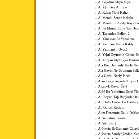
Al Geydim Alsýn Diye
Al Ýþli Gey Al Eyle
Al Kahat Mavi Kahat
Al Mendil Sende Kalsýn
Al Mendilim Kaldý Kaya B
Al Þu Mumu Eline Yak De
Al Tavandan Belleri-2
Al Yanaktan Al Yanaktan
Al Yazmam Dalda Kaldý
Al Yazmanýn Oyasý
Al Yeþil Giyinmiþ Geline B
Al Yorgan Atýlmýyo (Sürme
Ala Boz Dumanlý Karlý Der
Ala Geyik Ne Boynunu Sall
Ala Gözlü Nazlý Pirim
Alan Çayýrlarýnda Koyun G
Alçacýk Duvar Üstü
Aldý Bu Yüreðimi Derd Ýle
Ali Beyim Taþ Baþýnda Otu
Ali Daðý Derler De Daðlarý
Ali Gavak Kesiyor
Alim Deresinin Delik Daþla
Ali'm Gitme Pazara
Ali'nin Sýrrý
Alýverin Baðlamamý Çalay
Alýverin Sandýðýmdan Kü