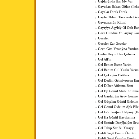
Gaþlarýnda Har Mý Var
Gayadan Bakan Oðlan (Þeke
Gayalar Direk Direk
Gayfe Oldum Tavalarda Ga
Gaynananýn Kilimi
Gayrýya Açýldý Ol Güli Ra
Gece Gündüz Yollarýný Göz
Geceler
Geceler Zar Geceler
Geçti Gitti Vatanýna Yurdun
Gedin Deyin Han Çobana
Gel Ali'm
Gel Benim Esme Yarim
Gel Benim Gül Yüzlü Yarim
Gel Çýkalým Daðlara
Gel Dedim Gelmiyorsun Em
Gel Dilber Aðlatma Beni
Gel Ey Gönül Mülk Edinme
Gel Gardaþým Ayrý Gezme
Gel Göçelim Gönül Gidelim
Gel Gönül Gidelim Aþk Elle
Gel Gör Periþan Halýmý (H
Gel Ha Gönül Havalanma
Gel Seninle Danýþalým Sev
Gel Tabip Sar Bu Yarayý
Geldi Geçti Benim Ömrüm
Geldi Geçti Ömrüm Benim