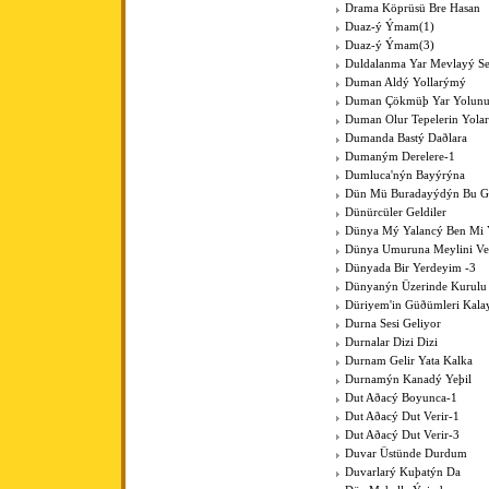
Drama Köprüsü Bre Hasan
Duaz-ý Ýmam(1)
Duaz-ý Ýmam(3)
Duldalanma Yar Mevlayý Se
Duman Aldý Yollarýmý
Duman Çökmüþ Yar Yolun
Duman Olur Tepelerin Yola
Dumanda Bastý Daðlara
Dumaným Derelere-1
Dumluca'nýn Bayýrýna
Dün Mü Buradayýdýn Bu G
Dünürcüler Geldiler
Dünya Mý Yalancý Ben Mi 
Dünya Umuruna Meylini V
Dünyada Bir Yerdeyim -3
Dünyanýn Üzerinde Kurulu
Düriyem'in Güðümleri Kala
Durna Sesi Geliyor
Durnalar Dizi Dizi
Durnam Gelir Yata Kalka
Durnamýn Kanadý Yeþil
Dut Aðacý Boyunca-1
Dut Aðacý Dut Verir-1
Dut Aðacý Dut Verir-3
Duvar Üstünde Durdum
Duvarlarý Kuþatýn Da