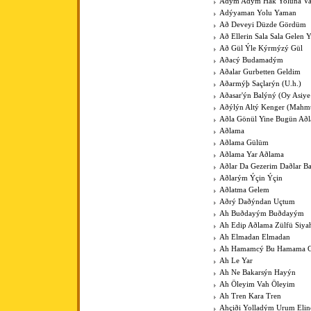
Adým Adým Hak Yoluna V
Adýyaman Yolu Yaman
Að Deveyi Düzde Gördüm
Að Ellerin Sala Sala Gelen Y
Að Gül Ýle Kýrmýzý Gül
Aðacý Budamadým
Aðalar Gurbetten Geldim
Aðarmýþ Saçlarýn (U.h.)
Aðasar'ýn Balýný (Oy Asiye
Aðýlýn Altý Kenger (Mahm
Aðla Gönül Yine Bugün Að
Aðlama
Aðlama Gülüm
Aðlama Yar Aðlama
Aðlar Da Gezerim Daðlar B
Aðlarým Ýçin Ýçin
Aðlatma Gelem
Aðrý Daðýndan Uçtum
Ah Buðdayým Buðdayým
Ah Edip Aðlama Zülfü Siy
Ah Elmadan Elmadan
Ah Hamamcý Bu Hamama Gü
Ah Le Yar
Ah Ne Bakarsýn Hayýn
Ah Öleyim Vah Öleyim
Ah Tren Kara Tren
Ahçiði Yolladým Urum Elin