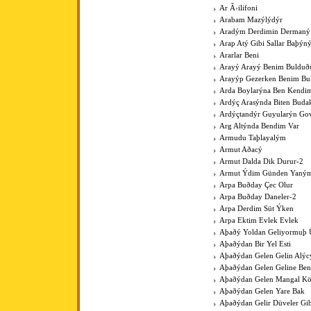
Ar Ã›ilifoni
Arabam Mazýlýdýr
Aradým Derdimin Dermaný
Arap Atý Gibi Sallar Baþýn
Ararlar Beni
Arayý Arayý Benim Buldu
Arayýp Gezerken Benim B
Arda Boylarýna Ben Kendim
Ardýç Arasýnda Biten Budak
Ardýçtandýr Guyularýn Go
Arg Altýnda Bendim Var
Armudu Taþlayalým
Armut Aðacý
Armut Dalda Dik Durur-2
Armut Ýdim Günden Yaným
Arpa Buðday Çec Olur
Arpa Buðday Daneler-2
Arpa Derdim Süt Ýken
Arpa Ektim Evlek Evlek
Aþaðý Yoldan Geliyormuþ 
Aþaðýdan Bir Yel Esti
Aþaðýdan Gelen Gelin Alýc
Aþaðýdan Gelen Geline Ben
Aþaðýdan Gelen Mangal K
Aþaðýdan Gelen Yare Bak
Aþaðýdan Gelir Düveler Gib