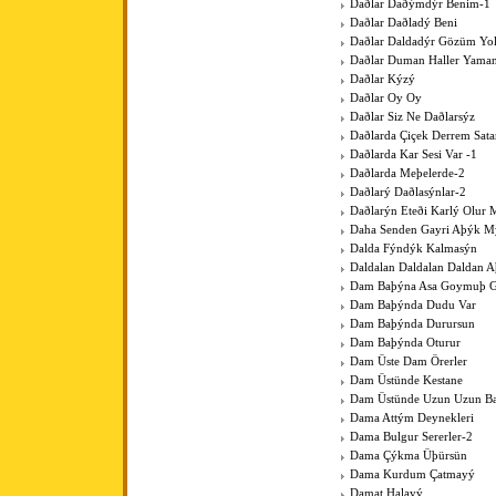
Daðlar Daðýmdýr Benim-1
Daðlar Daðladý Beni
Daðlar Daldadýr Gözüm Yo
Daðlar Duman Haller Yama
Daðlar Kýzý
Daðlar Oy Oy
Daðlar Siz Ne Daðlarsýz
Daðlarda Çiçek Derrem Sat
Daðlarda Kar Sesi Var -1
Daðlarda Meþelerde-2
Daðlarý Daðlasýnlar-2
Daðlarýn Eteði Karlý Olur 
Daha Senden Gayri Aþýk M
Dalda Fýndýk Kalmasýn
Daldalan Daldalan Daldan 
Dam Baþýna Asa Goymuþ G
Dam Baþýnda Dudu Var
Dam Baþýnda Durursun
Dam Baþýnda Oturur
Dam Üste Dam Örerler
Dam Üstünde Kestane
Dam Üstünde Uzun Uzun Bac
Dama Attým Deynekleri
Dama Bulgur Sererler-2
Dama Çýkma Üþürsün
Dama Kurdum Çatmayý
Damat Halayý