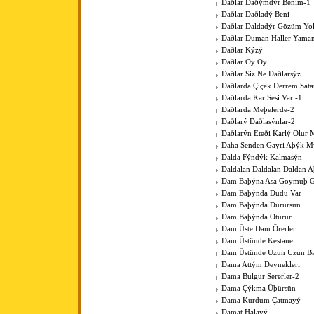
Daðlar Daðýmdýr Benim-1
Daðlar Daðladý Beni
Daðlar Daldadýr Gözüm Yo
Daðlar Duman Haller Yama
Daðlar Kýzý
Daðlar Oy Oy
Daðlar Siz Ne Daðlarsýz
Daðlarda Çiçek Derrem Sat
Daðlarda Kar Sesi Var -1
Daðlarda Meþelerde-2
Daðlarý Daðlasýnlar-2
Daðlarýn Eteði Karlý Olur 
Daha Senden Gayri Aþýk M
Dalda Fýndýk Kalmasýn
Daldalan Daldalan Daldan 
Dam Baþýna Asa Goymuþ G
Dam Baþýnda Dudu Var
Dam Baþýnda Durursun
Dam Baþýnda Oturur
Dam Üste Dam Örerler
Dam Üstünde Kestane
Dam Üstünde Uzun Uzun Bac
Dama Attým Deynekleri
Dama Bulgur Sererler-2
Dama Çýkma Üþürsün
Dama Kurdum Çatmayý
Damat Halayý