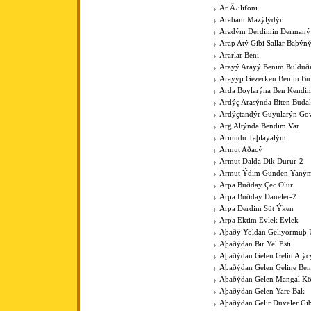
Ar Ã›ilifoni
Arabam Mazýlýdýr
Aradým Derdimin Dermaný
Arap Atý Gibi Sallar Baþýn
Ararlar Beni
Arayý Arayý Benim Buldu
Arayýp Gezerken Benim B
Arda Boylarýna Ben Kendim
Ardýç Arasýnda Biten Budak
Ardýçtandýr Guyularýn Go
Arg Altýnda Bendim Var
Armudu Taþlayalým
Armut Aðacý
Armut Dalda Dik Durur-2
Armut Ýdim Günden Yaným
Arpa Buðday Çec Olur
Arpa Buðday Daneler-2
Arpa Derdim Süt Ýken
Arpa Ektim Evlek Evlek
Aþaðý Yoldan Geliyormuþ 
Aþaðýdan Bir Yel Esti
Aþaðýdan Gelen Gelin Alýc
Aþaðýdan Gelen Geline Ben
Aþaðýdan Gelen Mangal K
Aþaðýdan Gelen Yare Bak
Aþaðýdan Gelir Düveler Gib