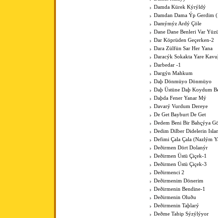
Damda Kürek Kýrýldý
Damdan Dama Ýp Gerdim (Þ
Damýmýz Ardý Çöle
Dane Dane Benleri Var Yüz
Dar Köprüden Geçerken-2
Dara Zülfün Sar Her Yana
Daracýk Sokakta Yare Kav
Darbedar -1
Dargýn Mahkum
Daþ Dönmüyo Dönmüyo
Daþ Üstüne Daþ Koydum B
Daþda Fener Yanar Mý
Davarý Vurdum Dereye
De Get Bayburt De Get
Dedem Beni Bir Bahçýya G
Dedim Dilber Didelerin Isl
Defimi Çala Çala (Nazlým Y
Deðirmen Dört Dolanýr
Deðirmen Üstü Çiçek-1
Deðirmen Üstü Çiçek-3
Deðirmenci 2
Deðirmenim Dönerim
Deðirmenin Bendine-1
Deðirmenin Oluðu
Deðirmenin Taþlarý
Deðme Tabip Sýzýlýyor