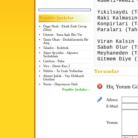
Rumeli-Remzi 
Yıkılsaydı (T
Raki Kalmasın
Popüler Şarkılar
Konpirlari (T
Özge Nesli - Eksik Etek Cevap
Paraları (Tah
(Diss)
Gitarist - Sana Aşık Biri Var
Tanju Okan - Dudaklarımda Bir
Viran Kalsın 
Ateş
Sabah Olur (T
Taladro - Kelebek
Meyhaneden (T
Alper Ayyıldız - Ağustos
Sırılsıklam
Gitmem Diye (
Canfeza - Paha
Vice - Deniz Kızı 2
Yorumlar
Nilüfer - Ta Uzak Yollardan
Ahmet Şafak - Vay Delikanlı
Gönlüm
Norm - Depresyon Oteli
Hiç Yorum Gö
Popüler Şarkılar
»
Adınız:
E-Mail:
Yorum: