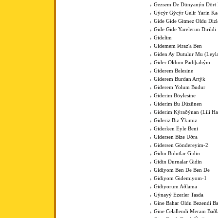
Gezsem De Dünyanýn Dört
Gýcýr Gýcýr Gelir Yarin K
Gide Gide Gitmez Oldu Dizl
Gide Gide Yarelerim Dirildi
Gidelim
Gidemem Þiraz'a Ben
Giden Ay Dutulur Mu (Leyla'
Gider Oldum Padiþahým
Giderem Belesine
Giderem Burdan Artýk
Giderem Yolum Budur
Giderim Böylesine
Giderim Bu Düzünen
Giderim Kýraðýnan (Lili Hal
Gideriz Biz Ýkimiz
Giderken Eyle Beni
Gidersen Bize Uðra
Gidersen Göndereyim-2
Gidin Bulutlar Gidin
Gidin Durnalar Gidin
Gidiyom Ben De Ben De
Gidiyom Gidemiyom-1
Gidiyorum Aðlama
Gýnayý Ezerler Tasda
Gine Bahar Oldu Bezendi Ba
Gine Celallendi Meram Baðl