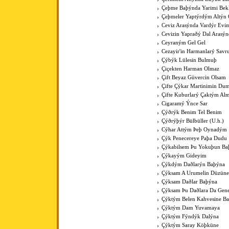
Çeþme Baþýnda Yarimi Bek
Çeþmeler Yaptýrdým Altýn 
Ceviz Arasýnda Vardýr Evi
Cevizin Yapraðý Dal Arasýn
Ceyraným Gel Gel
Cezayir'in Harmanlarý Savr
Çýbýk Lülesin Bulmuþ
Çiçekten Harman Olmaz
Çift Beyaz Güvercin Olsam
Çifte Çýkar Martinimin Du
Çifte Kuburlarý Çaktým Al
Cigaramý Ýnce Sar
Çýðrýk Benim Tel Benim
Çýðrýþýr Bülbüller (U.h.)
Cýhar Attým Þeþ Oynadým
Çýk Penecereye Paþa Dudu
Çýkabilsem Þu Yokuþun Ba
Çýkayým Gideyim
Çýkdým Daðlarýn Baþýna
Çýksam A Urumelin Düzüne
Çýksam Daðlar Baþýna
Çýksam Þu Daðlara Da Gene
Çýktým Belen Kahvesine B
Çýktým Dam Yuvamaya
Çýktým Fýndýk Dalýna
Çýktým Saray Köþküne