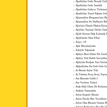
Aþaðýdan Gelir Hozalý Gel
Aþaðýdan Gelir Sandýk
Aþaðýdan Geliyor Türkme
Aþaðýdan Yusuf Paþam Gel
Aþamadým Bergama'nýn Be
Aþamadým Þu Daðlarýn Bel
Aþa'nýn Elinde Makas Kýna
Aþýðýn Yaylasý Derler Ota
Aþýk Kerem Düþ Eylemiþ D
Aþýklarda Olan Efkar
Asiye -10
Aþk Meydanýnda
Askýda Yaþamak
Aþkýn Beni Elden Ele Gezdi
Aþkýn Yeli Deðdi Savruld
Aþkýnla Periþan Yari Görü
Aþþaðýdan Da Gele Gele Ge
At Benim Atým Ýdý
At Üstüme Avuç Avuç Topr
Ata Binesim Geldi-1
Ata Vurdum Yularý
Ateþ Aldý Elimi De Kolumu
Ateþim Yanmadan
Atým Araptýr Benim
Atým Durdu Ben Yoruldum
Atým Olsa Binsem Gitsem B
Atýmý Baðladým Ben Bir 