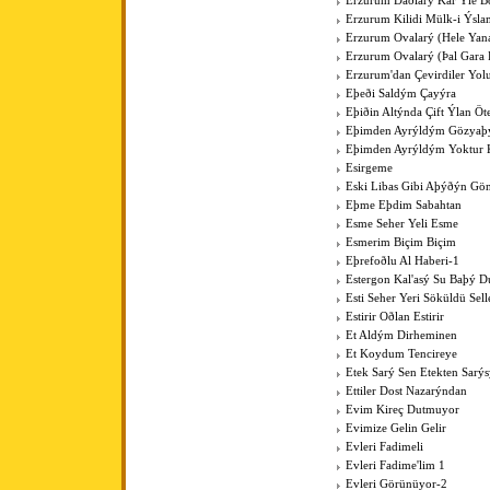
Erzurum Daðlarý Kar Ýle Bo
Erzurum Kilidi Mülk-i Ýsla
Erzurum Ovalarý (Hele Yan
Erzurum Ovalarý (Þal Gara 
Erzurum'dan Çevirdiler Yo
Eþeði Saldým Çayýra
Eþiðin Altýnda Çift Ýlan Öt
Eþimden Ayrýldým Gözya
Eþimden Ayrýldým Yoktur 
Esirgeme
Eski Libas Gibi Aþýðýn Gö
Eþme Eþdim Sabahtan
Esme Seher Yeli Esme
Esmerim Biçim Biçim
Eþrefoðlu Al Haberi-1
Estergon Kal'asý Su Baþý 
Esti Seher Yeri Söküldü Sell
Estirir Oðlan Estirir
Et Aldým Dirheminen
Et Koydum Tencireye
Etek Sarý Sen Etekten Sarý
Ettiler Dost Nazarýndan
Evim Kireç Dutmuyor
Evimize Gelin Gelir
Evleri Fadimeli
Evleri Fadime'lim 1
Evleri Görünüyor-2