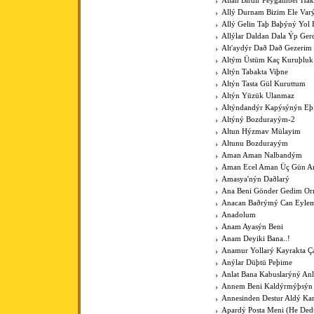
Allah Birdir Peygamber Hak
Allý Durnam Bizim Ele Var
Allý Gelin Taþ Baþýný Yol 
Allýlar Daldan Dala Ýp Ger
Alt'aydýr Dað Dað Gezerim
Altým Üstüm Kaç Kuruþluk
Altýn Tabakta Viþne
Altýn Tasta Gül Kuruttum
Altýn Yüzük Ulanmaz
Altýndandýr Kapýsýnýn Eþ
Altýný Bozdurayým-2
Altun Hýzmav Mülayim
Altunu Bozdurayým
Aman Aman Nalbandým
Aman Ecel Aman Üç Gün Ar
Amasya'nýn Daðlarý
Ana Beni Gönder Gedim O
Anacan Baðrýmý Can Eyle
Anadolum
Anam Ayasýn Beni
Anam Deyiki Bana..!
Anamur Yollarý Kayrakta Ç
Anýlar Düþtü Peþime
Anlat Bana Kabuslarýný Anl
Annem Beni Kaldýrmýþsýn
Annesinden Destur Aldý Kar
Apardý Posta Meni (He Ded