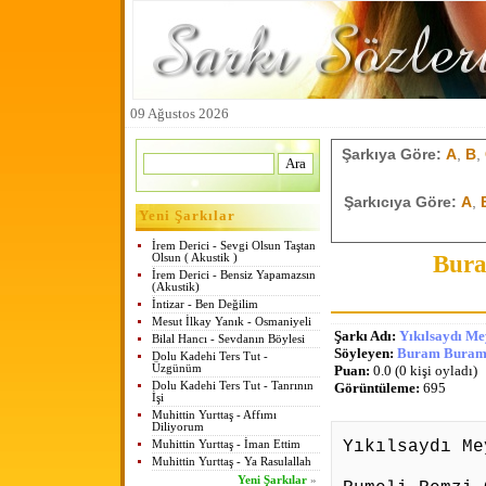
09 Ağustos 2026
Şarkıya Göre:
A
,
B
,
Şarkıcıya Göre:
A
,
Yeni Şarkılar
İrem Derici - Sevgi Olsun Taştan
Bura
Olsun ( Akustik )
İrem Derici - Bensiz Yapamazsın
(Akustik)
İntizar - Ben Değilim
Mesut İlkay Yanık - Osmaniyeli
Şarkı Adı:
Yıkılsaydı Me
Bilal Hancı - Sevdanın Böylesi
Söyleyen:
Buram Buram 
Dolu Kadehi Ters Tut -
Üzgünüm
Puan:
0.0 (0 kişi oyladı)
Dolu Kadehi Ters Tut - Tanrının
Görüntüleme:
695
İşi
Muhittin Yurttaş - Affımı
Diliyorum
Yıkılsaydı Me
Muhittin Yurttaş - İman Ettim
Muhittin Yurttaş - Ya Rasulallah
Yeni Şarkılar
»