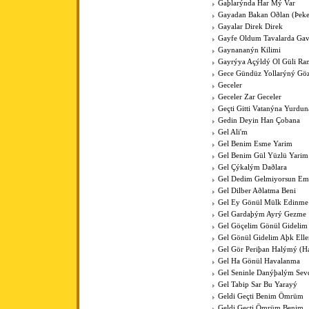
Gaþlarýnda Har Mý Var
Gayadan Bakan Oðlan (Þeke
Gayalar Direk Direk
Gayfe Oldum Tavalarda Ga
Gaynananýn Kilimi
Gayrýya Açýldý Ol Güli Ra
Gece Gündüz Yollarýný Göz
Geceler
Geceler Zar Geceler
Geçti Gitti Vatanýna Yurdun
Gedin Deyin Han Çobana
Gel Ali'm
Gel Benim Esme Yarim
Gel Benim Gül Yüzlü Yarim
Gel Çýkalým Daðlara
Gel Dedim Gelmiyorsun Em
Gel Dilber Aðlatma Beni
Gel Ey Gönül Mülk Edinme
Gel Gardaþým Ayrý Gezme
Gel Göçelim Gönül Gidelim
Gel Gönül Gidelim Aþk Elle
Gel Gör Periþan Halýmý (H
Gel Ha Gönül Havalanma
Gel Seninle Danýþalým Sev
Gel Tabip Sar Bu Yarayý
Geldi Geçti Benim Ömrüm
Geldi Geçti Ömrüm Benim