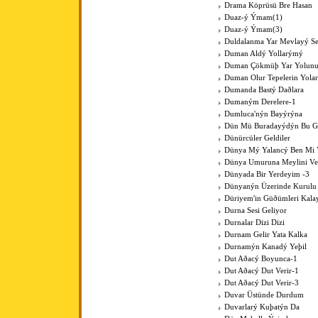
Drama Köprüsü Bre Hasan
Duaz-ý Ýmam(1)
Duaz-ý Ýmam(3)
Duldalanma Yar Mevlayý Se
Duman Aldý Yollarýmý
Duman Çökmüþ Yar Yolun
Duman Olur Tepelerin Yola
Dumanda Bastý Daðlara
Dumaným Derelere-1
Dumluca'nýn Bayýrýna
Dün Mü Buradayýdýn Bu G
Dünürcüler Geldiler
Dünya Mý Yalancý Ben Mi 
Dünya Umuruna Meylini V
Dünyada Bir Yerdeyim -3
Dünyanýn Üzerinde Kurulu
Düriyem'in Güðümleri Kala
Durna Sesi Geliyor
Durnalar Dizi Dizi
Durnam Gelir Yata Kalka
Durnamýn Kanadý Yeþil
Dut Aðacý Boyunca-1
Dut Aðacý Dut Verir-1
Dut Aðacý Dut Verir-3
Duvar Üstünde Durdum
Duvarlarý Kuþatýn Da