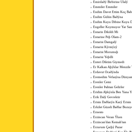
Emirdaðý Birbirine Ulalý
Emmiler Emmiler
Endim Davet Ettim Koç Ba
Endim Gülün Baðýna
Endim Kuyu Dibine Kuyu D
Engeller Koymuyor Yar San
Entarin Dikildi Mi
Entarine Peþ Olam-2
Entarisi Damgalý
Entarisi Kýrmýzý
Entarisi Morumuþ
Entarisi Yeþilli
Enteri Diktim Giymedi
Er Kalkan Aþýklar Menzile Y
Erdavut Ocaðýnda
Eremedim Vefasýna Dünya
Erenler Cemi
Erenler Þahtan Gelirler
Eridim Aþkýnla Ben Yana Y
Erik Dalý Gevrektir
Erisin Daðlarýn Karý Erisin
Erkilet Güzeli Baðlar Bozuy
Ernesto
Erzincan Veran Ýken
Erzincan'dan Kemah'tan
Erzurum Çarþý Pazar