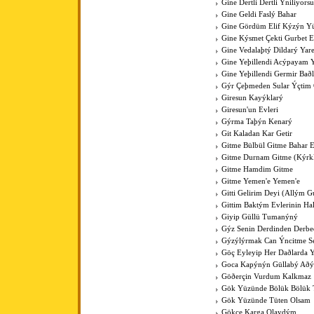
Gine Dertli Dertli Ýniliyors
Gine Geldi Faslý Bahar
Gine Gördüm Elif Kýzýn Y
Gine Kýsmet Çekti Gurbet El
Gine Vedalaþtý Dildarý Yar
Gine Yeþillendi Acýpayam Y
Gine Yeþillendi Germir Bað
Gýr Çeþmeden Sular Ýçti
Giresun Kayýklarý
Giresun'un Evleri
Gýrma Taþýn Kenarý
Git Kaladan Kar Getir
Gitme Bülbül Gitme Bahar E
Gitme Durnam Gitme (Kýrk
Gitme Hamdim Gitme
Gitme Yemen'e Yemen'e
Gitti Gelirim Deyi (Allým 
Gittim Baktým Evlerinin Ha
Giyip Güllü Tumanýný
Gýz Senin Derdinden Derb
Gýzýlýrmak Can Ýncitme S
Göç Eyleyip Her Daðlarda 
Goca Kapýnýn Güllabý Aðý
Göðerçin Vurdum Kalkmaz
Gök Yüzünde Bölük Bölük 
Gök Yüzünde Tüten Olsam
Gökçe Karga Olaydým