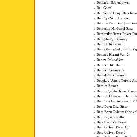
Delhadýr Baþýndayým
Deli Gönül
Deli Gönül Hangi Dala Kona
Deli Kýz Sinin Geliyor
Dem Be Dem Garþýma Gele
Demedim Mi Gönül Sana
Demirciler Demir Döver Tu
Demiþhan'ýn Yamacý
Deniz Dibi Tekneli
Deniz Kenarýnda Bir Ev Y
Denizde Kararti Var -2
Denize Dalacaðým
Denizin Dibi Derin
Denizin Kenarýnda
Denizlerin Kumuyum
Depeköy Üstüne Tüfeng As
Derdim Bitmez
Derdim Çoktur Kime Yanam
Derdimi Dökersem Derin De
Derdimin Ortaðý Sinem Bül
Dere Boyu Düz Gider
Dere Boyu Gidelim (Naciye
Dere Boyu Saz Olur
Dere Geçit Vermezse
Dere Geliyor Dere -10
Dere Geliyor Dere-3