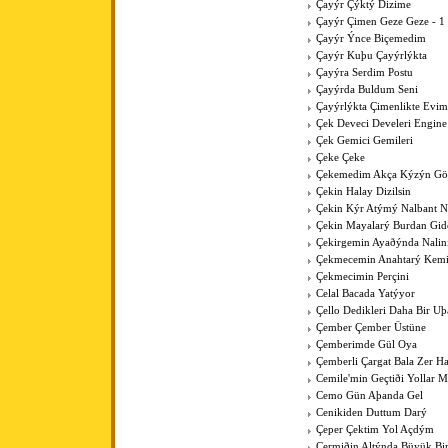
Çayýr Çýktý Dizime
Çayýr Çimen Geze Geze - 1
Çayýr Ýnce Biçemedim
Çayýr Kuþu Çayýrlýkta
Çayýra Serdim Postu
Çayýrda Buldum Seni
Çayýrlýkta Çimenlikte Evim
Çek Deveci Develeri Engine
Çek Gemici Gemileri
Çeke Çeke
Çekemedim Akça Kýzýn G
Çekin Halay Dizilsin
Çekin Kýr Atýmý Nalbant N
Çekin Mayalarý Burdan Gid
Çekirgemin Ayaðýnda Nalin
Çekmecemin Anahtarý Kemi
Çekmecimin Perçini
Celal Bacada Yatýyor
Çello Dedikleri Daha Bir U
Çember Çember Üstüne
Çemberimde Gül Oya
Çemberli Çargat Bala Zer 
Cemile'min Geçtiði Yollar M
Cemo Gün Aþanda Gel
Cenikiden Duttum Darý
Çeper Çektim Yol Açdým
Çermiðin Altýnda Büyük Bi