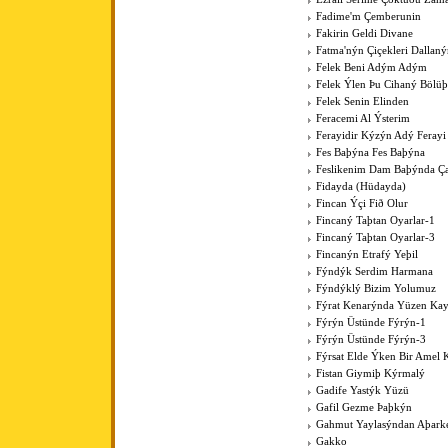
Fadime'm Çemberunin
Fakirin Geldi Divane
Fatma'nýn Çiçekleri Dallan
Felek Beni Adým Adým
Felek Ýlen Þu Cihaný Bölüþ
Felek Senin Elinden
Feracemi Al Ýsterim
Ferayidir Kýzýn Adý Ferayi
Fes Baþýna Fes Baþýna
Feslikenim Dam Baþýnda Ç
Fidayda (Hüdayda)
Fincan Ýçi Fið Olur
Fincaný Taþtan Oyarlar-1
Fincaný Taþtan Oyarlar-3
Fincanýn Etrafý Yeþil
Fýndýk Serdim Harmana
Fýndýklý Bizim Yolumuz
Fýrat Kenarýnda Yüzen Kay
Fýrýn Üstünde Fýrýn-1
Fýrýn Üstünde Fýrýn-3
Fýrsat Elde Ýken Bir Amel 
Fistan Giymiþ Kýrmalý
Gadife Yastýk Yüzü
Gafil Gezme Þaþkýn
Gahmut Yaylasýndan Aþark
Gakko