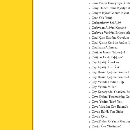
Cana Bizim Esrarýmýz Ýml
Caný Dilden Hane Kýldýn 
Caným Kýrat Gözüm Kýrat
Çare Yok Ýmiþ
Çarþambayý Sel Aldý
Çarþýdan Aldým Kestane
Çarþýya Vardým Erikten A
Çatal Çam Baþýna Goydum 
Çatal Çama Kurþun Attým-1
Çatalkaya Alýnmaz
Çattýlar Gazan Taþýný-1
Çattýlar Ocak Taþýný-1
Çay Aþaðý Ýnerken
Çay Aþaðý Kurt Ýzi
Çay Benim Çeþme Benim-1
Çay Benim Çeþme Benim-3
Çay Ýçinde Döðme Taþ
Çay Ýçinin Milleri
Çay Kenarýnda Ýnadýna Bit
Çaya Düþtü Tutamadým Go
Çaya Ýndim Taþý Yok
Çaya Vardým Çay Bulanýk
Çayda Balýk Yan Gider
Çayda Çýra
Çayeli'nden O Yani (Menþur
Çayýn Öte Yüzünde-1