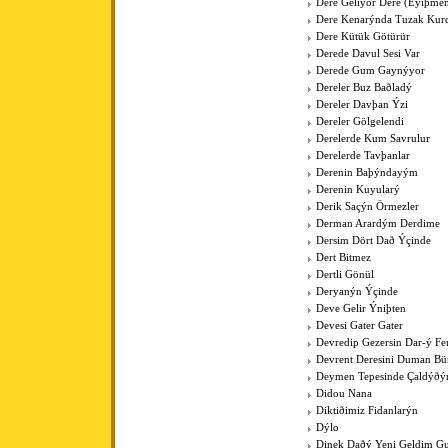
Dere Geliyor Dere (Eyiþme
Dere Kenarýnda Tuzak Kurd
Dere Kütük Götürür
Derede Davul Sesi Var
Derede Gum Gaynýyor
Dereler Buz Baðladý
Dereler Davþan Ýzi
Dereler Gölgelendi
Derelerde Kum Savrulur
Derelerde Tavþanlar
Derenin Baþýndayým
Derenin Kuyularý
Derik Saçýn Örmezler
Derman Arardým Derdime
Dersim Dört Dað Ýçinde
Dert Bitmez
Dertli Gönül
Deryanýn Ýçinde
Deve Gelir Ýniþten
Devesi Gater Gater
Devredip Gezersin Dar-ý F
Devrent Deresini Duman Bü
Deymen Tepesinde Çaldýðý
Didou Nana
Diktiðimiz Fidanlarýn
Dýlo
Dinek Daðý Yeni Geldim Gur