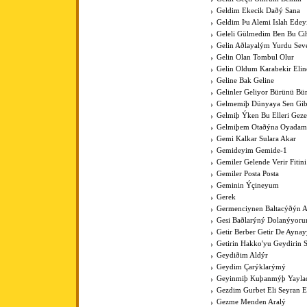
Geldim Ekecik Daðý Sana
Geldim Þu Alemi Islah Ede
Geleli Gülmedim Ben Bu Cih
Gelin Aðlayalým Yurdu Sev
Gelin Olan Tombul Olur
Gelin Oldum Karabekir Elin
Geline Bak Geline
Gelinler Geliyor Bürünü Bü
Gelmemiþ Dünyaya Sen Gib
Gelmiþ Ýken Bu Elleri Gez
Gelmiþem Otaðýna Oyadam
Gemi Kalkar Sulara Akar
Gemideyim Gemide-1
Gemiler Gelende Verir Fitini
Gemiler Posta Posta
Geminin Ýçineyum
Gerek
Germenciynen Baltacýðýn A
Gesi Baðlarýný Dolanýyoru
Getir Berber Getir De Aynay
Getirin Hakko'yu Geydirin 
Geydiðim Aldýr
Geydim Çarýklarýmý
Geyinmiþ Kuþanmýþ Yaylad
Gezdim Gurbet Eli Seyran 
Gezme Menden Aralý