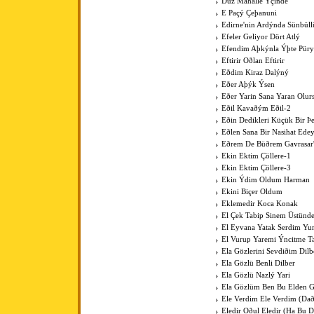
Düz Mahalle Ýçinde
E Paçý Çeþanuni
Edirne'nin Ardýnda Sünbüll
Efeler Geliyor Dört Atlý
Efendim Aþkýnla Ýþte Pür
Eftirir Oðlan Eftirir
Eðdim Kiraz Dalýný
Eðer Aþýk Ýsen
Eðer Yarin Sana Yaran Olur
Eðil Kavaðým Eðil-2
Eðin Dedikleri Küçük Bir Þe
Eðlen Sana Bir Nasihat Ede
Eðrem De Büðrem Gavrasar'
Ekin Ektim Çöllere-1
Ekin Ektim Çöllere-3
Ekin Ýdim Oldum Harman
Ekini Biçer Oldum
Eklemedir Koca Konak
El Çek Tabip Sinem Üstünd
El Eyvana Yatak Serdim Y
El Vurup Yaremi Ýncitme T
Ela Gözlerini Sevdiðim Dilb
Ela Gözlü Benli Dilber
Ela Gözlü Nazlý Yari
Ela Gözlüm Ben Bu Elden 
Ele Verdim Ele Verdim (Dað
Eledir Oðul Eledir (Ha Bu D