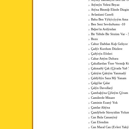
Atýmýn Yelesi Beyaz
Atýna Binmiþ Elinde Dizgin
Avlasüani Cuneli
Baba Ben Yýkýcýyým Ama K
Ben Seni Sevduðumu -10
Beþer'in Ardýndan
Bir Yiðide Bir Sözüm Var - 
Bozo
Cabur Daðdan Kuþ Geliyor
Çadýr Kurdum Düzlere
Çaðýrýn Efeleri
Cahar Attým Dubara
Çakallardan Ýner Vermiþ 
Çakmaðý Çak (Çýrada Yað 
Çaktým Çaktým Yanmadý
Çaldýðýn Saza Mý Yanam
Çalgýlar Çalar
Çalýn Davullarý
Çambaþýna Çýktým Çýram
Camilerde Minare
Caminin Ezaný Yok
Çamlar Altýna
Çamlýbele Süreyidim Yolu
Can Bula Cananýný
Can Efendim
Can Maral Can (Evleri Yaký