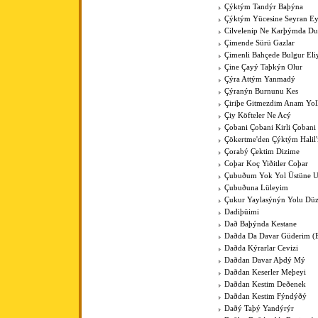
Çýktým Tandýr Baþýna
Çýktým Yücesine Seyran E
Cilvelenip Ne Karþýmda Du
Çimende Sürü Gazlar
Çimenli Bahçede Bulgur Eli
Çine Çayý Taþkýn Olur
Çýra Attým Yanmadý
Çýranýn Burnunu Kes
Çiriþe Gitmezdim Anam Yol
Çiy Köfteler Ne Acý
Çobani Çobani Kirli Çobani
Çökertme'den Çýktým Halil
Çorabý Çektim Dizime
Coþar Koç Yiðitler Coþar
Çubuðum Yok Yol Üstüne 
Çubuðuna Lüleyim
Çukur Yaylasýnýn Yolu Düz
Dadiþüimi
Dað Baþýnda Kestane
Daðda Da Davar Güderim (
Daðda Kýrarlar Cevizi
Daðdan Davar Aþdý Mý
Daðdan Keserler Meþeyi
Daðdan Kestim Deðenek
Daðdan Kestim Fýndýðý
Daðý Taþý Yandýrýr