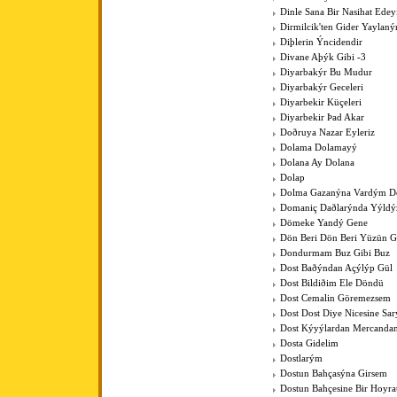
Dinle Sana Bir Nasihat Ede
Dirmilcik'ten Gider Yaylaný
Diþlerin Ýncidendir
Divane Aþýk Gibi -3
Diyarbakýr Bu Mudur
Diyarbakýr Geceleri
Diyarbekir Küçeleri
Diyarbekir Þad Akar
Doðruya Nazar Eyleriz
Dolama Dolamayý
Dolana Ay Dolana
Dolap
Dolma Gazanýna Vardým D
Domaniç Daðlarýnda Yýldýz
Dömeke Yandý Gene
Dön Beri Dön Beri Yüzün 
Dondurmam Buz Gibi Buz
Dost Baðýndan Açýlýp Gül
Dost Bildiðim Ele Döndü
Dost Cemalin Göremezsem
Dost Dost Diye Nicesine Sa
Dost Kýyýlardan Mercanda
Dosta Gidelim
Dostlarým
Dostun Bahçasýna Girsem
Dostun Bahçesine Bir Hoyra