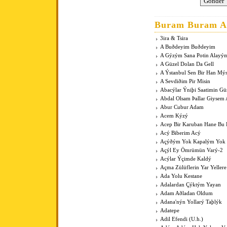
Buram Buram An
3ira & Tsira
A Buðdeyim Buðdeyim
A Gýzým Sana Potin Alayý
A Güzel Dolan Da Gell
A Ýstanbul Sen Bir Han Mý
A Sevdiðim Pir Misin
Abacýlar Ýniþi Saatimin G
Abdal Olsam Þallar Giysem
Abur Cubur Adam
Acem Kýzý
Acep Bir Karuban Hane Bu
Acý Biberim Acý
Açýðým Yok Kapalým Yok
Açýl Ey Ömrümün Varý-2
Acýlar Ýçimde Kaldý
Açma Zülüflerin Yar Yeller
Ada Yolu Kestane
Adalardan Çýktým Yayan
Adam Aðladan Oldum
Adana'nýn Yollarý Taþlýk
Adatepe
Adil Efendi (U.h.)