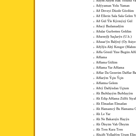
Adým Adým Hak Yoluna V
Adýyaman Yolu Yaman
Að Deveyi Düzde Gördüm
Að Ellerin Sala Sala Gelen Y
Að Gül Ýle Kýrmýzý Gül
Aðacý Budamadým
Aðalar Gurbetten Geldim
Aðarmýþ Saçlarýn (U.h.)
Aðasar'ýn Balýný (Oy Asiye
Aðýlýn Altý Kenger (Mahm
Aðla Gönül Yine Bugün Að
Aðlama
Aðlama Gülüm
Aðlama Yar Aðlama
Aðlar Da Gezerim Daðlar B
Aðlarým Ýçin Ýçin
Aðlatma Gelem
Aðrý Daðýndan Uçtum
Ah Buðdayým Buðdayým
Ah Edip Aðlama Zülfü Siy
Ah Elmadan Elmadan
Ah Hamamcý Bu Hamama Gü
Ah Le Yar
Ah Ne Bakarsýn Hayýn
Ah Öleyim Vah Öleyim
Ah Tren Kara Tren
Ahçiði Yolladým Urum Elin