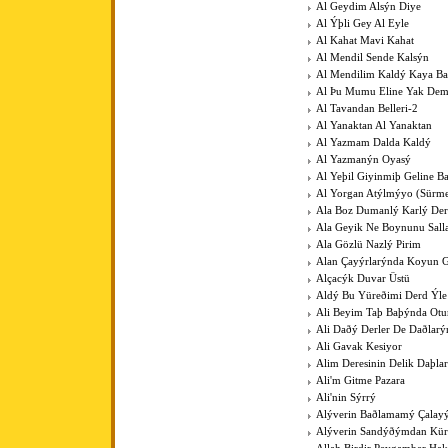
Al Geydim Alsýn Diye
Al Ýþli Gey Al Eyle
Al Kahat Mavi Kahat
Al Mendil Sende Kalsýn
Al Mendilim Kaldý Kaya B
Al Þu Mumu Eline Yak De
Al Tavandan Belleri-2
Al Yanaktan Al Yanaktan
Al Yazmam Dalda Kaldý
Al Yazmanýn Oyasý
Al Yeþil Giyinmiþ Geline B
Al Yorgan Atýlmýyo (Sürme
Ala Boz Dumanlý Karlý Der
Ala Geyik Ne Boynunu Sall
Ala Gözlü Nazlý Pirim
Alan Çayýrlarýnda Koyun G
Alçacýk Duvar Üstü
Aldý Bu Yüreðimi Derd Ýle
Ali Beyim Taþ Baþýnda Otu
Ali Daðý Derler De Daðlarý
Ali Gavak Kesiyor
Alim Deresinin Delik Daþla
Ali'm Gitme Pazara
Ali'nin Sýrrý
Alýverin Baðlamamý Çalay
Alýverin Sandýðýmdan Kü