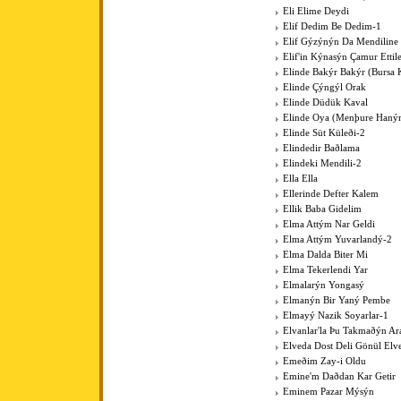
Eli Elime Deydi
Elif Dedim Be Dedim-1
Elif Gýzýnýn Da Mendiline
Elif'in Kýnasýn Çamur Ettil
Elinde Bakýr Bakýr (Bursa 
Elinde Çýngýl Orak
Elinde Düdük Kaval
Elinde Oya (Menþure Haný
Elinde Süt Küleði-2
Elindedir Baðlama
Elindeki Mendili-2
Ella Ella
Ellerinde Defter Kalem
Ellik Baba Gidelim
Elma Attým Nar Geldi
Elma Attým Yuvarlandý-2
Elma Dalda Biter Mi
Elma Tekerlendi Yar
Elmalarýn Yongasý
Elmanýn Bir Yaný Pembe
Elmayý Nazik Soyarlar-1
Elvanlar'la Þu Takmaðýn Ar
Elveda Dost Deli Gönül Elv
Emeðim Zay-i Oldu
Emine'm Daðdan Kar Getir
Eminem Pazar Mýsýn