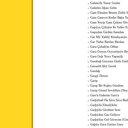
Galata'da Yanar Gazlar
Galeden Aþan Gelin
Gam Elinden Benim Zülfü 
Gam Gasevet Keder Baþa T
Gam Yeyip Gam Çekme Div
Gapýya Çýktým Ki Yeller E
Gapudan Girdim Þamdan
Gar Mý Yaðdý Kütahyanýn
Gar Yaðar Bardan Bardan
Gara Çuhalým Oðlan
Gara Goyun Goyunlarýn Bey
Gara Guþ Yuva Yapmýþ
Garabaþ Goyunu Güde Güde
Garanfil Abý Gerek
Gardaþ
Gargý Deresi
Garip
Garip Bir Kuþtu Gönlüm
Garip Gönül Sevdiðini (Ney
Gars'a Giderim Gars'a
Garþýbað Da Sýra Sýra Bad
Garþýda Elmalýklar
Garþýda Gördüm Seni
Garþýdan Gaz Geliyor
Garþýdan Gel Göreyim (Cim
Gaþýn Gara Gözün Gara