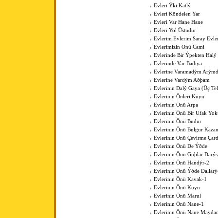
Evleri Ýki Katlý
Evleri Köndelen Yar
Evleri Var Hane Hane
Evleri Yol Üstüdür
Evlerim Evlerim Saray Evle
Evlerimizin Önü Cami
Evlerinde Bir Ýpekten Halý
Evlerinde Var Badiya
Evlerine Varamadým Arýmd
Evlerine Vardým Aðþam
Evlerinin Dalý Gaya (Üç Tell
Evlerinin Önleri Kuyu
Evlerinin Önü Arpa
Evlerinin Önü Bir Ufak Yok
Evlerinin Önü Budur
Evlerinin Önü Bulgur Kaza
Evlerinin Önü Çevirme Çar
Evlerinin Önü De Ýðde
Evlerinin Önü Guþlar Darýs
Evlerinin Önü Handýr-2
Evlerinin Önü Ýðde Dallarý
Evlerinin Önü Kavak-1
Evlerinin Önü Kuyu
Evlerinin Önü Marul
Evlerinin Önü Nane-1
Evlerinin Önü Nane Mayda