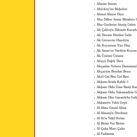
Ahirim Sensin
Ahýrköy'ün Meþeleri
Ahmet Ahmet Diye
Ahu Dilber Senin Metahýn
Ahu Gözlerini Süzüp Gelen 
Ak Çalýnýn Dibinde Kavað
Ak Devem Düzden Gelir
Ak Güvercin Olaydým
Ak Koyunum Yüz Olsa
Ak Sinne'ye Vardým Koyu
Ak Üzümü Üzümü
Akayý Daþlý Dere
Akçaalan Yolunu Dumanmý
Akçayým Boydan Boya
Akýl Gel Beri Gel Beri
Akþam Arada Kaldý-1
Akþam Oldu Gine Bastý Kar
Akþam Oldu Yakamadým 
Akþam Olur Garanlýða Gal
Akþamýn Vakti Geçti
Al Alma Gönül Alma
Al Almanýn Dördünü
Al At'ta Yeþil Kolan
Al Birini Vur Birine
Al Çuha Mavi Çuha
Al Fadimem