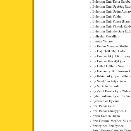
Evlerinin Önü Tahta Daraba
Evlerinin Önü Üç Aðaç Üzü
Evlerinin Önü Üzüm Asmas
Evlerinin Önü Yoldur
Evlerinin Önü Yonca (Harel
Evlerinin Önü Yüksek Kal
Evlerinin Önünde Gara Üz
Evliyalar Menzilidir
Evreþe Yollarý
Ey Benim Mestane Gözlüm
Ey Daþ Delik Daþ Delik
Ey Erenler Akýl Fikir Eyley
Ey Erenler Hak Aþkýna
Ey Gülcü Güllerin Satan
Ey Hamamcý Bu Hamama Güz
Ey Þahin Bakýþlým Bülbül
Ey Sevdiðim Artýk Yeter
Ey Su Yolu Su Yolu
Ey Zahit Þaraba Eyle Ýhtir
Eylen Yolcum Eylen Bir Su
Eyvana Gel Eyvana
Ezel Bahar Geldi
Ezel Bahar Olmayýnca-1
Ezem Ezeden Oðlan
Eziz Dostum Mennen Küsüp
Ezmeyinen Ezmeyinen
Ezrail Serime Çöktüðü Zam