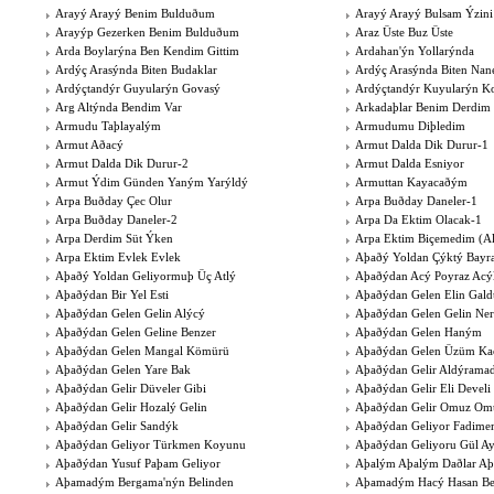
Arayý Arayý Benim Bulduðum
Arayý Arayý Bulsam Ýzini
Arayýp Gezerken Benim Bulduðum
Araz Üste Buz Üste
Arda Boylarýna Ben Kendim Gittim
Ardahan'ýn Yollarýnda
Ardýç Arasýnda Biten Budaklar
Ardýç Arasýnda Biten Nane
Ardýçtandýr Guyularýn Govasý
Ardýçtandýr Kuyularýn K
Arg Altýnda Bendim Var
Arkadaþlar Benim Derdim 
Armudu Taþlayalým
Armudumu Diþledim
Armut Aðacý
Armut Dalda Dik Durur-1
Armut Dalda Dik Durur-2
Armut Dalda Esniyor
Armut Ýdim Günden Yaným Yarýldý
Armuttan Kayacaðým
Arpa Buðday Çec Olur
Arpa Buðday Daneler-1
Arpa Buðday Daneler-2
Arpa Da Ektim Olacak-1
Arpa Derdim Süt Ýken
Arpa Ektim Biçemedim (Al
Arpa Ektim Evlek Evlek
Aþaðý Yoldan Çýktý Bayr
Aþaðý Yoldan Geliyormuþ Üç Atlý
Aþaðýdan Acý Poyraz Acý
Aþaðýdan Bir Yel Esti
Aþaðýdan Gelen Elin Gald
Aþaðýdan Gelen Gelin Alýcý
Aþaðýdan Gelen Gelin Ner
Aþaðýdan Gelen Geline Benzer
Aþaðýdan Gelen Haným
Aþaðýdan Gelen Mangal Kömürü
Aþaðýdan Gelen Üzüm Ka
Aþaðýdan Gelen Yare Bak
Aþaðýdan Gelir Aldýram
Aþaðýdan Gelir Düveler Gibi
Aþaðýdan Gelir Eli Develi
Aþaðýdan Gelir Hozalý Gelin
Aþaðýdan Gelir Omuz Om
Aþaðýdan Gelir Sandýk
Aþaðýdan Geliyor Fadim
Aþaðýdan Geliyor Türkmen Koyunu
Aþaðýdan Geliyoru Gül A
Aþaðýdan Yusuf Paþam Geliyor
Aþalým Aþalým Daðlar A
Aþamadým Bergama'nýn Belinden
Aþamadým Hacý Hasan Bel