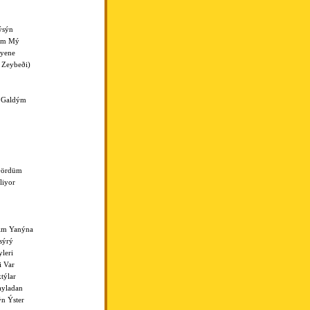
ýsýn
yým Mý
iyene
 Zeybeði)
 Galdým
Gördüm
liyor
im Yanýna
sýrý
leri
i Var
týlar
ayladan
n Ýster