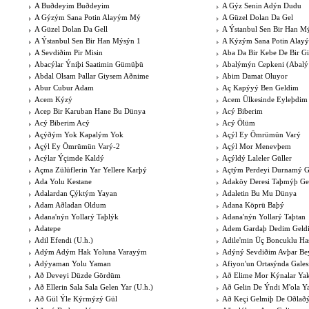
A Buðdeyim Buðdeyim
A Gýz Senin Adýn Dudu
A Gýzým Sana Potin Alayým Mý
A Güzel Dolan Da Gel
A Güzel Dolan Da Gell
A Ýstanbul Sen Bir Han M
A Ýstanbul Sen Bir Han Mýsýn 1
A Kýzým Sana Potin Ala
A Sevdiðim Pir Misin
Aba Da Bir Kebe De Bir G
Abacýlar Ýniþi Saatimin Gümüþü
Abalýmýn Cepkeni (Abalý
Abdal Olsam Þallar Giysem Aðnime
Abim Damat Oluyor
Abur Cubur Adam
Aç Kapýyý Ben Geldim
Acem Kýzý
Acem Ülkesinde Eyleþdim
Acep Bir Karuban Hane Bu Dünya
Acý Biberim
Acý Biberim Acý
Acý Ölüm
Açýðým Yok Kapalým Yok
Açýl Ey Ömrümün Varý
Açýl Ey Ömrümün Varý-2
Açýl Mor Menevþem
Acýlar Ýçimde Kaldý
Açýldý Laleler Güller
Açma Zülüflerin Yar Yellere Karþý
Açtým Perdeyi Durnamý 
Ada Yolu Kestane
Adaköy Deresi Taþmýþ Ge
Adalardan Çýktým Yayan
Adaletin Bu Mu Dünya
Adam Aðladan Oldum
Adana Köprü Baþý
Adana'nýn Yollarý Taþlýk
Adana'nýn Yollarý Taþtan
Adatepe
Adem Gardaþ Dedim Geld
Adil Efendi (U.h.)
Adile'min Üç Boncuklu Ha
Adým Adým Hak Yoluna Varayým
Adýný Sevdiðim Avþar Bey
Adýyaman Yolu Yaman
Afiyon'un Ortasýnda Gales
Að Deveyi Düzde Gördüm
Að Elime Mor Kýnalar Yak
Að Ellerin Sala Sala Gelen Yar (U.h.)
Að Gelin De Ýndi M'ola Y
Að Gül Ýle Kýrmýzý Gül
Að Keçi Gelmiþ De Oðlaðý