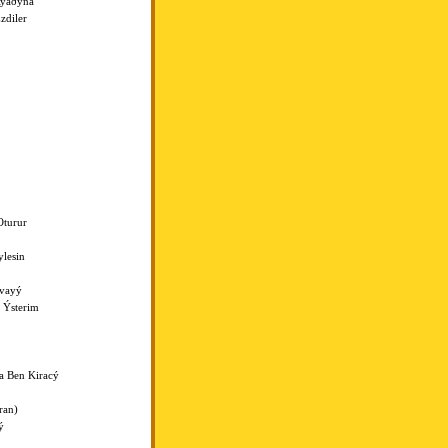
Ayaðýna
zdiler
turur
lesin
yvayý
 Ýsterim
a Ben Kiracý
ran)
ý