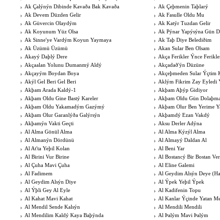
Ak Çalýnýn Dibinde Kavaða Bak Kavaða
Ak Çeþmenin Taþlarý
Ak Devem Düzden Gelir
Ak Fasulle Oldu Mu
Ak Güvercin Olaydým
Ak Katýr Tuzdan Gelir
Ak Koyunum Yüz Olsa
Ak Pýnar Yapýsýna Gün 
Ak Sinne'ye Vardým Koyun Yaymaya
Ak Taþ Diye Belediðim
Ak Üzümü Üzümü
Akan Sular Ben Olsam
Akayý Daþlý Dere
Akça Ferikler Ýnce Ferikle
Akçaalan Yolunu Dumanmý Aldý
Akçadað'ýn Düzüne
Akçayým Boydan Boya
Akçeþmeden Sular Ýçtim
Akýl Gel Beri Gel Beri
Aklým Fikrim Zay Eyledi 
Akþam Arada Kaldý-1
Akþam Aþýp Gidiyor
Akþam Oldu Gine Bastý Kareler
Akþam Oldu Gün Dolaþm
Akþam Oldu Yakamadým Gazýmý
Akþam Olur Ben Yerime Y
Akþam Olur Garanlýða Galýrsýn
Akþamdý Ezan Vakdý
Akþamýn Vakti Geçti
Aksu Derler Adýna
Al Alma Gönül Alma
Al Alma Kýzýl Alma
Al Almanýn Dördünü
Al Almayý Daldan Al
Al At'ta Yeþil Kolan
Al Beni Yar
Al Birini Vur Birine
Al Bostancý Bir Bostan Ve
Al Çuha Mavi Çuha
Al Eline Galemi
Al Fadimem
Al Geydim Alsýn Deye (Ha
Al Geydim Alsýn Diye
Al Ýpek Yeþil Ýpek
Al Ýþli Gey Al Eyle
Al Kadifenin Topu
Al Kahat Mavi Kahat
Al Kanlar Ýçinde Yatan M
Al Mendil Sende Kalsýn
Al Mendili Mendili
Al Mendilim Kaldý Kaya Baþýnda
Al Þalým Mavi Þalým