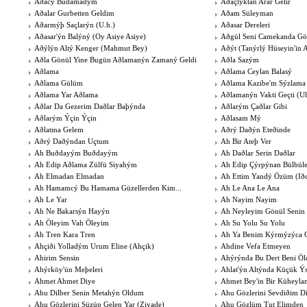
Aðacý Budamadým
Aðaçlýktan Arar Gelir
Aðalar Gurbetten Geldim
Aðam Süleyman
Aðarmýþ Saçlarýn (U.h.)
Aðasar Dereleri
Aðasar'ýn Balýný (Oy Asiye Asiye)
Aðgül Seni Camekanda Gör
Aðýlýn Altý Kenger (Mahmut Bey)
Aðýt (Tanýrlý Hüseyin'in 
Aðla Gönül Yine Bugün Aðlamanýn Zamaný Geldi
Aðla Sazým
Aðlama
Aðlama Ceylan Balasý
Aðlama Gülüm
Aðlama Kazibe'm Sýzlama
Aðlama Yar Aðlama
Aðlamanýn Vakti Geçti (U
Aðlar Da Gezerim Daðlar Baþýnda
Aðlarým Çaðlar Gibi
Aðlarým Ýçin Ýçin
Aðlasam Mý
Aðlatma Gelem
Aðrý Daðýn Eteðinde
Aðrý Daðýndan Uçtum
Ah Bir Ateþ Ver
Ah Buðdayým Buðdayým
Ah Daðlar Serin Daðlar
Ah Edip Aðlama Zülfü Siyahým
Ah Edip Çýrpýnan Bülbü
Ah Elmadan Elmadan
Ah Ettim Yandý Özüm (Iðd
Ah Hamamcý Bu Hamama Güzellerden Kim...
Ah Le Ana Le Ana
Ah Le Yar
Ah Nayim Nayim
Ah Ne Bakarsýn Hayýn
Ah Neyleyim Gönül Senin 
Ah Öleyim Vah Öleyim
Ah Su Yolu Su Yolu
Ah Tren Kara Tren
Ah Ya Benim Kýrmýzýca 
Ahçiði Yolladým Urum Eline (Ahçik)
Ahdine Vefa Etmeyen
Ahirim Sensin
Ahýrýnda Bu Dert Beni Öl
Ahýrköy'ün Meþeleri
Ahlat'ýn Altýnda Küçük Ýs
Ahmet Ahmet Diye
Ahmet Bey'in Bir Küheylan
Ahu Dilber Senin Metahýn Oldum
Ahu Gözlerini Sevdiðim Di
Ahu Gözlerini Süzüp Gelen Yar (Ziyade)
Ahu Gözlüm Tut Elimden