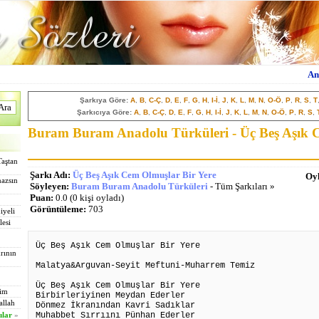
An
Şarkıya Göre:
A
,
B
,
C-Ç
,
D
,
E
,
F
,
G
,
H
,
I-İ
,
J
,
K
,
L
,
M
,
N
,
O-Ö
,
P
,
R
,
S
,
T
Şarkıcıya Göre:
A
,
B
,
C-Ç
,
D
,
E
,
F
,
G
,
H
,
I-İ
,
J
,
K
,
L
,
M
,
N
,
O-Ö
,
P
,
R
,
S
,
Buram Buram Anadolu Türküleri - Üç Beş Aşık 
Taştan
Şarkı Adı:
Üç Beş Aşık Cem Olmuşlar Bir Yere
Oyl
mazsın
Söyleyen:
Buram Buram Anadolu Türküleri
- Tüm Şarkıları »
Puan:
0.0 (0 kişi oyladı)
Görüntüleme:
703
iyeli
lesi
Üç Beş Aşık Cem Olmuşlar Bir Yere
rının
Malatya&Arguvan-Seyit Meftuni-Muharrem Temiz
Üç Beş Aşık Cem Olmuşlar Bir Yere
tim
Birbirleriyinen Meydan Ederler
allah
Dönmez İkranından Kavri Sadıklar
Muhabbet Sırrıını Pünhan Ederler
ılar
»