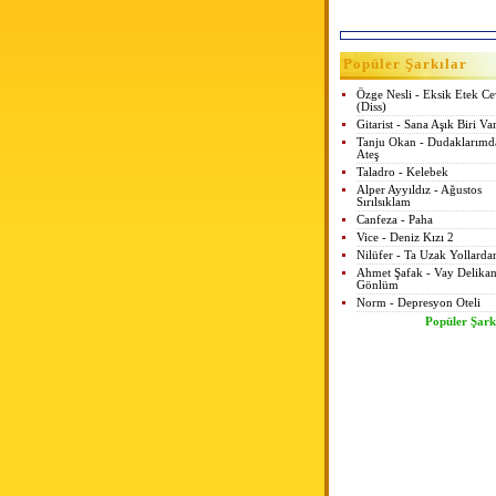
Popüler Şarkılar
Özge Nesli - Eksik Etek C
(Diss)
Gitarist - Sana Aşık Biri Va
Tanju Okan - Dudaklarımd
Ateş
Taladro - Kelebek
Alper Ayyıldız - Ağustos
Sırılsıklam
Canfeza - Paha
Vice - Deniz Kızı 2
Nilüfer - Ta Uzak Yollarda
Ahmet Şafak - Vay Delikan
Gönlüm
Norm - Depresyon Oteli
Popüler Şark