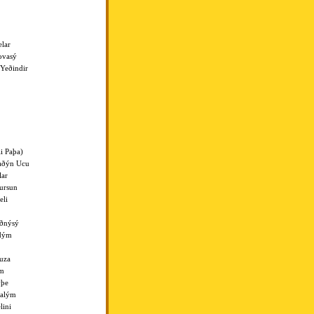
lar
ovasý
Yeðindir
i Paþa)
aðýn Ucu
lar
ursun
eli
ðnýsý
adým
uza
em
yþe
þalým
ini