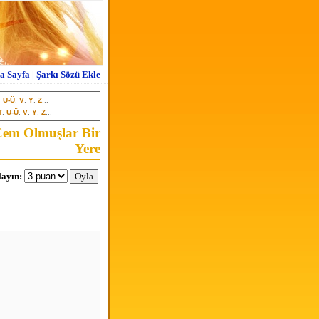
a Sayfa
|
Şarkı Sözü Ekle
,
U-Ü
,
V
,
Y
,
Z
...
T
,
U-Ü
,
V
,
Y
,
Z
...
Cem Olmuşlar Bir
Yere
ayın: