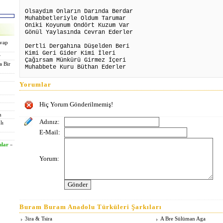
Olsaydım Onların Darında Berdar
Muhabbetleriyle Oldum Tarumar
Oniki Koyunum Ondört Kuzum Var
Gönül Yaylasında Cevran Ederler
evap
Dertli Dergahına Düşelden Beri
Kimi Geri Gider Kimi İleri
r
Çağırsam Münkürü Girmez İçeri
a Bir
Muhabbete Kuru Büthan Ederler
Yorumlar
Hiç Yorum Gönderilmemiş!
n
Adınız:
lı
E-Mail:
ılar
»
Yorum:
Buram Buram Anadolu Türküleri Şarkıları
3ira & Tsira
A Bre Sülüman Aga