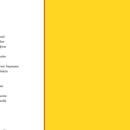
et)
lber
Aþým
enler
a
týmý Saçmama
 Yakýn
ini
durem
irdik