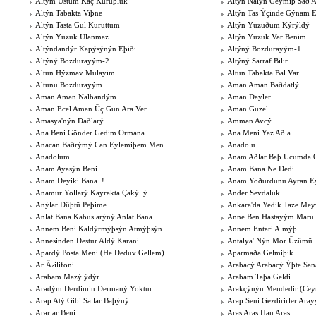
Altým Üstüm Kaç Kuruþluk
Altýn Nalýn Geymiþ Sað 
Altýn Tabakta Viþne
Altýn Tas Ýçinde Gýnam E
Altýn Tasta Gül Kuruttum
Altýn Yüzüðüm Kýrýldý
Altýn Yüzük Ulanmaz
Altýn Yüzük Var Benim
Altýndandýr Kapýsýnýn Eþiði
Altýný Bozdurayým-1
Altýný Bozdurayým-2
Altýný Sarraf Bilir
Altun Hýzmav Mülayim
Altun Tabakta Bal Var
Altunu Bozdurayým
Aman Aman Baðdatlý
Aman Aman Nalbandým
Aman Dayler
Aman Ecel Aman Üç Gün Ara Ver
Aman Güzel
Amasya'nýn Daðlarý
Amman Avcý
Ana Beni Gönder Gedim Ormana
Ana Meni Yaz Aðla
Anacan Baðrýmý Can Eylemiþem Men
Anadolu
Anadolum
Anam Aðlar Baþ Ucumda O
Anam Ayasýn Beni
Anam Bana Ne Dedi
Anam Deyiki Bana..!
Anam Yoðurdunu Ayran Ey
Anamur Yollarý Kayrakta Çakýllý
Ander Sevdaluk
Anýlar Düþtü Peþime
Ankara'da Yedik Taze Me
Anlat Bana Kabuslarýný Anlat Bana
Anne Ben Hastayým Marul
Annem Beni Kaldýrmýþsýn Atmýþsýn
Annem Entari Almýþ
Annesinden Destur Aldý Karani
Antalya' Nýn Mor Üzümü
Apardý Posta Meni (He Deduv Gellem)
Aparmaða Gelmiþik
Ar Ã›ilifoni
Arabacý Arabacý Ýþte San
Arabam Mazýlýdýr
Arabam Taþa Geldi
Aradým Derdimin Dermaný Yoktur
Arakçýnýn Mendedir (Cey
Arap Atý Gibi Sallar Baþýný
Arap Seni Gezdirirler Aray
Ararlar Beni
Aras Aras Han Aras