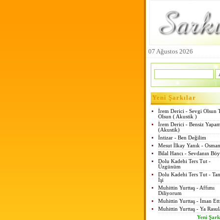
07 Ağustos 2026
Yeni Şarkılar
İrem Derici - Sevgi Olsun 
Olsun ( Akustik )
İrem Derici - Bensiz Yapa
(Akustik)
İntizar - Ben Değilim
Mesut İlkay Yanık - Osman
Bilal Hancı - Sevdanın Böy
Dolu Kadehi Ters Tut -
Üzgünüm
Dolu Kadehi Ters Tut - Tan
İşi
Muhittin Yurttaş - Affımı
Diliyorum
Muhittin Yurttaş - İman Et
Muhittin Yurttaş - Ya Rasul
Yeni Şark