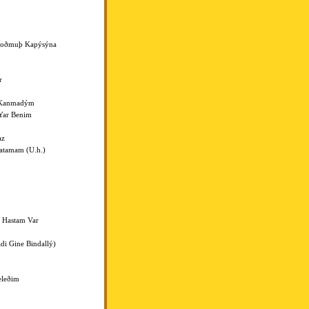
Doðmuþ Kapýsýna
r
 Kanmadým
Yar Benim
az
atamam (U.h.)
r Hastam Var
di Gine Bindallý)
eleðim