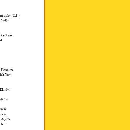
müþler (U.h.)
Aðýdý)
 Kazibe'm
h)
le Döndüm
eli Yar)
Elinden
Gülüm
dürür
kele
 Atý Var
lber