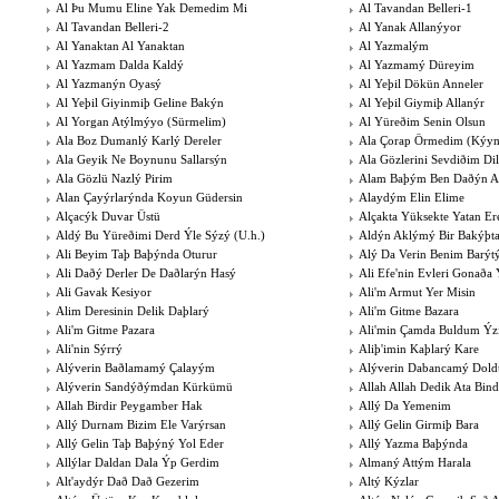
Al Þu Mumu Eline Yak Demedim Mi
Al Tavandan Belleri-1
Al Tavandan Belleri-2
Al Yanak Allanýyor
Al Yanaktan Al Yanaktan
Al Yazmalým
Al Yazmam Dalda Kaldý
Al Yazmamý Düreyim
Al Yazmanýn Oyasý
Al Yeþil Dökün Anneler
Al Yeþil Giyinmiþ Geline Bakýn
Al Yeþil Giymiþ Allanýr
Al Yorgan Atýlmýyo (Sürmelim)
Al Yüreðim Senin Olsun
Ala Boz Dumanlý Karlý Dereler
Ala Çorap Örmedim (Kýym
Ala Geyik Ne Boynunu Sallarsýn
Ala Gözlerini Sevdiðim Di
Ala Gözlü Nazlý Pirim
Alam Baþým Ben Daðýn 
Alan Çayýrlarýnda Koyun Güdersin
Alaydým Elin Elime
Alçacýk Duvar Üstü
Alçakta Yüksekte Yatan Er
Aldý Bu Yüreðimi Derd Ýle Sýzý (U.h.)
Aldýn Aklýmý Bir Bakýþt
Ali Beyim Taþ Baþýnda Oturur
Alý Da Verin Benim Barý
Ali Daðý Derler De Daðlarýn Hasý
Ali Efe'nin Evleri Gonaða
Ali Gavak Kesiyor
Ali'm Armut Yer Misin
Alim Deresinin Delik Daþlarý
Ali'm Gitme Bazara
Ali'm Gitme Pazara
Ali'min Çamda Buldum Ýz
Ali'nin Sýrrý
Aliþ'imin Kaþlarý Kare
Alýverin Baðlamamý Çalayým
Alýverin Dabancamý Dol
Alýverin Sandýðýmdan Kürkümü
Allah Allah Dedik Ata Bind
Allah Birdir Peygamber Hak
Allý Da Yemenim
Allý Durnam Bizim Ele Varýrsan
Allý Gelin Girmiþ Bara
Allý Gelin Taþ Baþýný Yol Eder
Allý Yazma Baþýnda
Allýlar Daldan Dala Ýp Gerdim
Almaný Attým Harala
Alt'aydýr Dað Dað Gezerim
Altý Kýzlar