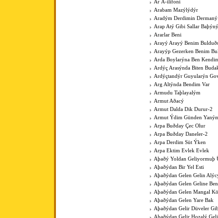
Ar Ã›ilifoni
Arabam Mazýlýdýr
Aradým Derdimin Dermaný
Arap Atý Gibi Sallar Baþýn
Ararlar Beni
Arayý Arayý Benim Buldu
Arayýp Gezerken Benim B
Arda Boylarýna Ben Kendim
Ardýç Arasýnda Biten Budak
Ardýçtandýr Guyularýn Go
Arg Altýnda Bendim Var
Armudu Taþlayalým
Armut Aðacý
Armut Dalda Dik Durur-2
Armut Ýdim Günden Yaným
Arpa Buðday Çec Olur
Arpa Buðday Daneler-2
Arpa Derdim Süt Ýken
Arpa Ektim Evlek Evlek
Aþaðý Yoldan Geliyormuþ 
Aþaðýdan Bir Yel Esti
Aþaðýdan Gelen Gelin Alýc
Aþaðýdan Gelen Geline Ben
Aþaðýdan Gelen Mangal K
Aþaðýdan Gelen Yare Bak
Aþaðýdan Gelir Düveler Gib
Aþaðýdan Gelir Hozalý Gel