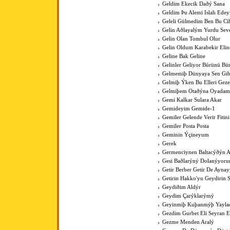
Geldim Ekecik Daðý Sana
Geldim Þu Alemi Islah Ede
Geleli Gülmedim Ben Bu Cih
Gelin Aðlayalým Yurdu Sev
Gelin Olan Tombul Olur
Gelin Oldum Karabekir Elin
Geline Bak Geline
Gelinler Geliyor Bürünü Bü
Gelmemiþ Dünyaya Sen Gib
Gelmiþ Ýken Bu Elleri Gez
Gelmiþem Otaðýna Oyadam
Gemi Kalkar Sulara Akar
Gemideyim Gemide-1
Gemiler Gelende Verir Fitini
Gemiler Posta Posta
Geminin Ýçineyum
Gerek
Germenciynen Baltacýðýn A
Gesi Baðlarýný Dolanýyoru
Getir Berber Getir De Aynay
Getirin Hakko'yu Geydirin 
Geydiðim Aldýr
Geydim Çarýklarýmý
Geyinmiþ Kuþanmýþ Yaylad
Gezdim Gurbet Eli Seyran 
Gezme Menden Aralý