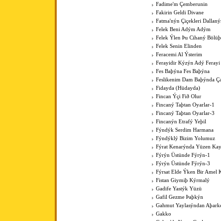
Fadime'm Çemberunin
Fakirin Geldi Divane
Fatma'nýn Çiçekleri Dallan
Felek Beni Adým Adým
Felek Ýlen Þu Cihaný Bölüþ
Felek Senin Elinden
Feracemi Al Ýsterim
Ferayidir Kýzýn Adý Ferayi
Fes Baþýna Fes Baþýna
Feslikenim Dam Baþýnda Ç
Fidayda (Hüdayda)
Fincan Ýçi Fið Olur
Fincaný Taþtan Oyarlar-1
Fincaný Taþtan Oyarlar-3
Fincanýn Etrafý Yeþil
Fýndýk Serdim Harmana
Fýndýklý Bizim Yolumuz
Fýrat Kenarýnda Yüzen Kay
Fýrýn Üstünde Fýrýn-1
Fýrýn Üstünde Fýrýn-3
Fýrsat Elde Ýken Bir Amel 
Fistan Giymiþ Kýrmalý
Gadife Yastýk Yüzü
Gafil Gezme Þaþkýn
Gahmut Yaylasýndan Aþark
Gakko