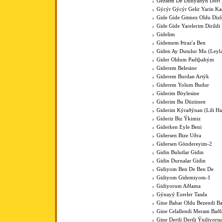
Gezsem De Dünyanýn Dört
Gýcýr Gýcýr Gelir Yarin K
Gide Gide Gitmez Oldu Dizl
Gide Gide Yarelerim Dirildi
Gidelim
Gidemem Þiraz'a Ben
Giden Ay Dutulur Mu (Leyla'
Gider Oldum Padiþahým
Giderem Belesine
Giderem Burdan Artýk
Giderem Yolum Budur
Giderim Böylesine
Giderim Bu Düzünen
Giderim Kýraðýnan (Lili Hal
Gideriz Biz Ýkimiz
Giderken Eyle Beni
Gidersen Bize Uðra
Gidersen Göndereyim-2
Gidin Bulutlar Gidin
Gidin Durnalar Gidin
Gidiyom Ben De Ben De
Gidiyom Gidemiyom-1
Gidiyorum Aðlama
Gýnayý Ezerler Tasda
Gine Bahar Oldu Bezendi Ba
Gine Celallendi Meram Baðl
Gine Dertli Dertli Ýniliyors