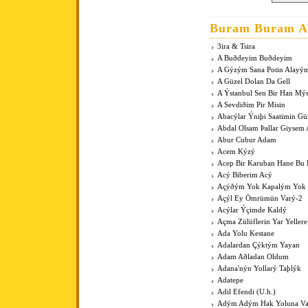
Buram Buram An
3ira & Tsira
A Buðdeyim Buðdeyim
A Gýzým Sana Potin Alayý
A Güzel Dolan Da Gell
A Ýstanbul Sen Bir Han Mý
A Sevdiðim Pir Misin
Abacýlar Ýniþi Saatimin G
Abdal Olsam Þallar Giysem
Abur Cubur Adam
Acem Kýzý
Acep Bir Karuban Hane Bu
Acý Biberim Acý
Açýðým Yok Kapalým Yok
Açýl Ey Ömrümün Varý-2
Acýlar Ýçimde Kaldý
Açma Zülüflerin Yar Yeller
Ada Yolu Kestane
Adalardan Çýktým Yayan
Adam Aðladan Oldum
Adana'nýn Yollarý Taþlýk
Adatepe
Adil Efendi (U.h.)
Adým Adým Hak Yoluna V