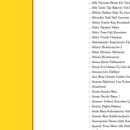
Allý Durnam Bizim Ele Var
Allý Gelin Taþ Baþýný Yol 
Allýlar Daldan Dala Ýp Ger
Alt'aydýr Dað Dað Gezerim
Altým Üstüm Kaç Kuruþluk
Altýn Tabakta Viþne
Altýn Tasta Gül Kuruttum
Altýn Yüzük Ulanmaz
Altýndandýr Kapýsýnýn Eþ
Altýný Bozdurayým-2
Altun Hýzmav Mülayim
Altunu Bozdurayým
Aman Aman Nalbandým
Aman Ecel Aman Üç Gün Ar
Amasya'nýn Daðlarý
Ana Beni Gönder Gedim O
Anacan Baðrýmý Can Eyle
Anadolum
Anam Ayasýn Beni
Anam Deyiki Bana..!
Anamur Yollarý Kayrakta Ç
Anýlar Düþtü Peþime
Anlat Bana Kabuslarýný Anl
Annem Beni Kaldýrmýþsýn
Annesinden Destur Aldý Kar
Apardý Posta Meni (He Ded