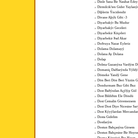
Dinle Sana Bir Nasihat Ede
Dirmilcik'ten Gider Yaylaný
Diþlerin Ýncidendir
Divane Aþýk Gibi -3
Diyarbakýr Bu Mudur
Diyarbakýr Geceleri
Diyarbekir Küçeleri
Diyarbekir Þad Akar
Doðruya Nazar Eyleriz
Dolama Dolamayý
Dolana Ay Dolana
Dolap
Dolma Gazanýna Vardým D
Domaniç Daðlarýnda Yýldýz
Dömeke Yandý Gene
Dön Beri Dön Beri Yüzün 
Dondurmam Buz Gibi Buz
Dost Baðýndan Açýlýp Gül
Dost Bildiðim Ele Döndü
Dost Cemalin Göremezsem
Dost Dost Diye Nicesine Sa
Dost Kýyýlardan Mercanda
Dosta Gidelim
Dostlarým
Dostun Bahçasýna Girsem
Dostun Bahçesine Bir Hoyra
Drama Köprüsü Bre Hasan