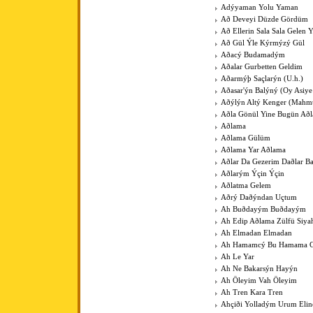
Adýyaman Yolu Yaman
Að Deveyi Düzde Gördüm
Að Ellerin Sala Sala Gelen Y
Að Gül Ýle Kýrmýzý Gül
Aðacý Budamadým
Aðalar Gurbetten Geldim
Aðarmýþ Saçlarýn (U.h.)
Aðasar'ýn Balýný (Oy Asiye
Aðýlýn Altý Kenger (Mahm
Aðla Gönül Yine Bugün Að
Aðlama
Aðlama Gülüm
Aðlama Yar Aðlama
Aðlar Da Gezerim Daðlar B
Aðlarým Ýçin Ýçin
Aðlatma Gelem
Aðrý Daðýndan Uçtum
Ah Buðdayým Buðdayým
Ah Edip Aðlama Zülfü Siy
Ah Elmadan Elmadan
Ah Hamamcý Bu Hamama Gü
Ah Le Yar
Ah Ne Bakarsýn Hayýn
Ah Öleyim Vah Öleyim
Ah Tren Kara Tren
Ahçiði Yolladým Urum Elin