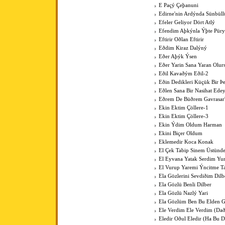
E Paçý Çeþanuni
Edirne'nin Ardýnda Sünbüll
Efeler Geliyor Dört Atlý
Efendim Aþkýnla Ýþte Pür
Eftirir Oðlan Eftirir
Eðdim Kiraz Dalýný
Eðer Aþýk Ýsen
Eðer Yarin Sana Yaran Olur
Eðil Kavaðým Eðil-2
Eðin Dedikleri Küçük Bir Þe
Eðlen Sana Bir Nasihat Ede
Eðrem De Büðrem Gavrasar'
Ekin Ektim Çöllere-1
Ekin Ektim Çöllere-3
Ekin Ýdim Oldum Harman
Ekini Biçer Oldum
Eklemedir Koca Konak
El Çek Tabip Sinem Üstünd
El Eyvana Yatak Serdim Y
El Vurup Yaremi Ýncitme T
Ela Gözlerini Sevdiðim Dilb
Ela Gözlü Benli Dilber
Ela Gözlü Nazlý Yari
Ela Gözlüm Ben Bu Elden 
Ele Verdim Ele Verdim (Dað
Eledir Oðul Eledir (Ha Bu D