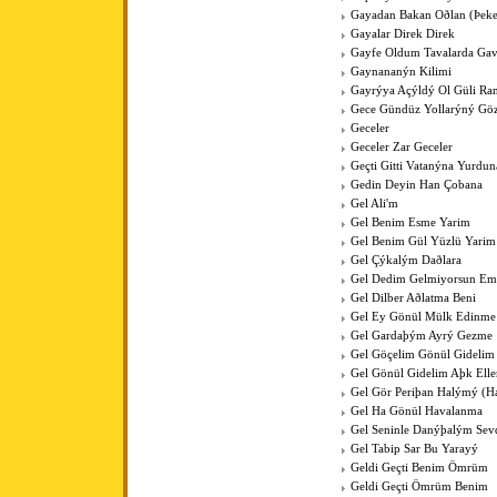
Gayadan Bakan Oðlan (Þeke
Gayalar Direk Direk
Gayfe Oldum Tavalarda Ga
Gaynananýn Kilimi
Gayrýya Açýldý Ol Güli Ra
Gece Gündüz Yollarýný Göz
Geceler
Geceler Zar Geceler
Geçti Gitti Vatanýna Yurdun
Gedin Deyin Han Çobana
Gel Ali'm
Gel Benim Esme Yarim
Gel Benim Gül Yüzlü Yarim
Gel Çýkalým Daðlara
Gel Dedim Gelmiyorsun Em
Gel Dilber Aðlatma Beni
Gel Ey Gönül Mülk Edinme
Gel Gardaþým Ayrý Gezme
Gel Göçelim Gönül Gidelim
Gel Gönül Gidelim Aþk Elle
Gel Gör Periþan Halýmý (H
Gel Ha Gönül Havalanma
Gel Seninle Danýþalým Sev
Gel Tabip Sar Bu Yarayý
Geldi Geçti Benim Ömrüm
Geldi Geçti Ömrüm Benim