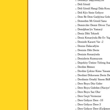
Delhadýr Baþýndayým
Deli Gönül
Deli Gönül Hangi Dala Kona
Deli Kýz Sinin Geliyor
Dem Be Dem Garþýma Gele
Demedim Mi Gönül Sana
Demirciler Demir Döver Tu
Demiþhan'ýn Yamacý
Deniz Dibi Tekneli
Deniz Kenarýnda Bir Ev Y
Denizde Kararti Var -2
Denize Dalacaðým
Denizin Dibi Derin
Denizin Kenarýnda
Denizlerin Kumuyum
Depeköy Üstüne Tüfeng As
Derdim Bitmez
Derdim Çoktur Kime Yanam
Derdimi Dökersem Derin De
Derdimin Ortaðý Sinem Bül
Dere Boyu Düz Gider
Dere Boyu Gidelim (Naciye
Dere Boyu Saz Olur
Dere Geçit Vermezse
Dere Geliyor Dere -10
Dere Geliyor Dere-3
Dere Geliyor Dere (Eyiþme