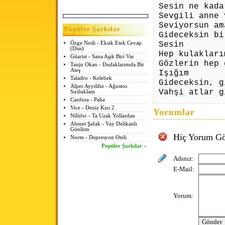
Sesin ne kada
Sevgili anne 
Seviyorsun am
Popüler Şarkılar
Gideceksin bi
Sesin
Özge Nesli - Eksik Etek Cevap
(Diss)
Hep kulakları
Gitarist - Sana Aşık Biri Var
Gözlerin hep 
Tanju Okan - Dudaklarımda Bir
Ateş
Işığım
Taladro - Kelebek
Gideceksin, g
Alper Ayyıldız - Ağustos
Vahşi atlar g
Sırılsıklam
Canfeza - Paha
Vice - Deniz Kızı 2
Yorumlar
Nilüfer - Ta Uzak Yollardan
Ahmet Şafak - Vay Delikanlı
Gönlüm
Hiç Yorum Gö
Norm - Depresyon Oteli
Popüler Şarkılar
»
Adınız:
E-Mail:
Yorum: