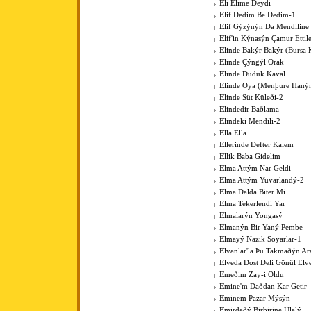
Eli Elime Deydi
Elif Dedim Be Dedim-1
Elif Gýzýnýn Da Mendiline
Elif'in Kýnasýn Çamur Ettil
Elinde Bakýr Bakýr (Bursa 
Elinde Çýngýl Orak
Elinde Düdük Kaval
Elinde Oya (Menþure Haný
Elinde Süt Küleði-2
Elindedir Baðlama
Elindeki Mendili-2
Ella Ella
Ellerinde Defter Kalem
Ellik Baba Gidelim
Elma Attým Nar Geldi
Elma Attým Yuvarlandý-2
Elma Dalda Biter Mi
Elma Tekerlendi Yar
Elmalarýn Yongasý
Elmanýn Bir Yaný Pembe
Elmayý Nazik Soyarlar-1
Elvanlar'la Þu Takmaðýn Ar
Elveda Dost Deli Gönül Elv
Emeðim Zay-i Oldu
Emine'm Daðdan Kar Getir
Eminem Pazar Mýsýn
Emirdaðý Birbirine Ulalý