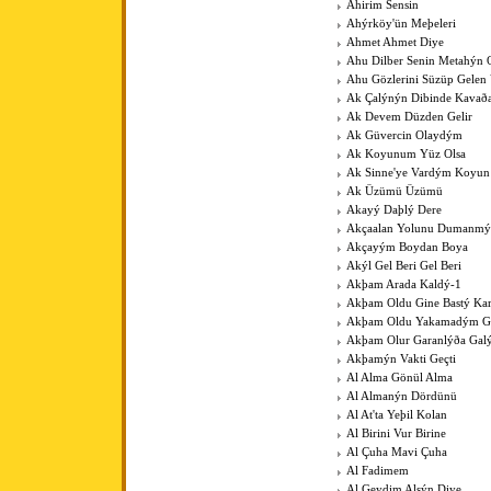
Ahirim Sensin
Ahýrköy'ün Meþeleri
Ahmet Ahmet Diye
Ahu Dilber Senin Metahýn
Ahu Gözlerini Süzüp Gelen 
Ak Çalýnýn Dibinde Kavað
Ak Devem Düzden Gelir
Ak Güvercin Olaydým
Ak Koyunum Yüz Olsa
Ak Sinne'ye Vardým Koyu
Ak Üzümü Üzümü
Akayý Daþlý Dere
Akçaalan Yolunu Dumanmý
Akçayým Boydan Boya
Akýl Gel Beri Gel Beri
Akþam Arada Kaldý-1
Akþam Oldu Gine Bastý Kar
Akþam Oldu Yakamadým 
Akþam Olur Garanlýða Gal
Akþamýn Vakti Geçti
Al Alma Gönül Alma
Al Almanýn Dördünü
Al At'ta Yeþil Kolan
Al Birini Vur Birine
Al Çuha Mavi Çuha
Al Fadimem
Al Geydim Alsýn Diye