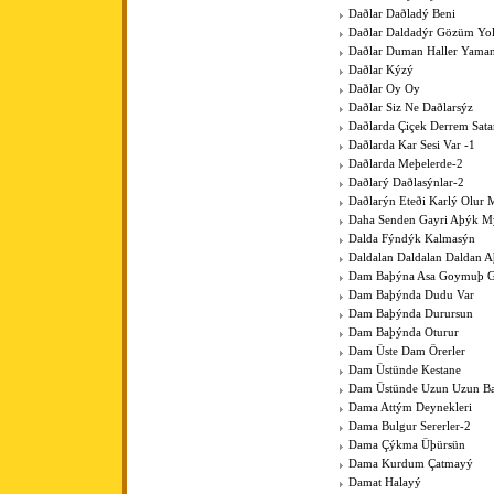
Daðlar Daðladý Beni
Daðlar Daldadýr Gözüm Yo
Daðlar Duman Haller Yama
Daðlar Kýzý
Daðlar Oy Oy
Daðlar Siz Ne Daðlarsýz
Daðlarda Çiçek Derrem Sat
Daðlarda Kar Sesi Var -1
Daðlarda Meþelerde-2
Daðlarý Daðlasýnlar-2
Daðlarýn Eteði Karlý Olur 
Daha Senden Gayri Aþýk M
Dalda Fýndýk Kalmasýn
Daldalan Daldalan Daldan 
Dam Baþýna Asa Goymuþ G
Dam Baþýnda Dudu Var
Dam Baþýnda Durursun
Dam Baþýnda Oturur
Dam Üste Dam Örerler
Dam Üstünde Kestane
Dam Üstünde Uzun Uzun Bac
Dama Attým Deynekleri
Dama Bulgur Sererler-2
Dama Çýkma Üþürsün
Dama Kurdum Çatmayý
Damat Halayý