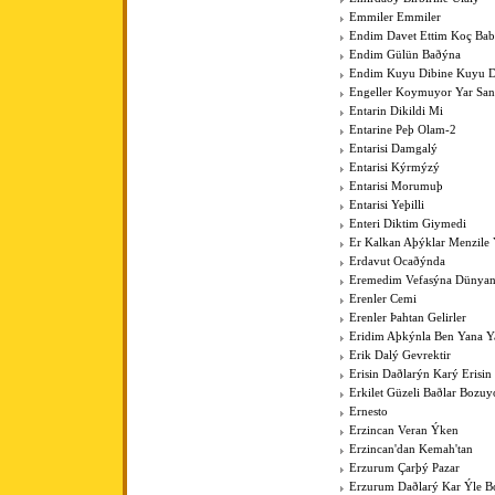
Emmiler Emmiler
Endim Davet Ettim Koç Ba
Endim Gülün Baðýna
Endim Kuyu Dibine Kuyu D
Engeller Koymuyor Yar San
Entarin Dikildi Mi
Entarine Peþ Olam-2
Entarisi Damgalý
Entarisi Kýrmýzý
Entarisi Morumuþ
Entarisi Yeþilli
Enteri Diktim Giymedi
Er Kalkan Aþýklar Menzile Y
Erdavut Ocaðýnda
Eremedim Vefasýna Dünya
Erenler Cemi
Erenler Þahtan Gelirler
Eridim Aþkýnla Ben Yana Y
Erik Dalý Gevrektir
Erisin Daðlarýn Karý Erisin
Erkilet Güzeli Baðlar Bozuy
Ernesto
Erzincan Veran Ýken
Erzincan'dan Kemah'tan
Erzurum Çarþý Pazar
Erzurum Daðlarý Kar Ýle Bo