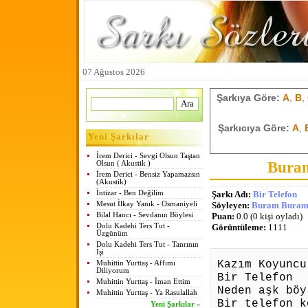
07 Ağustos 2026
Şarkıya Göre:
A
,
B
,
Şarkıcıya Göre:
A
,
Yeni Şarkılar
İrem Derici - Sevgi Olsun Taştan
Buram
Olsun ( Akustik )
İrem Derici - Bensiz Yapamazsın
(Akustik)
İntizar - Ben Değilim
Şarkı Adı:
Bir Telefon
Mesut İlkay Yanık - Osmaniyeli
Söyleyen:
Buram Buram 
Bilal Hancı - Sevdanın Böylesi
Puan:
0.0 (0 kişi oyladı)
Dolu Kadehi Ters Tut -
Görüntüleme:
1111
Üzgünüm
Dolu Kadehi Ters Tut - Tanrının
İşi
Kazım Koyuncu
Muhittin Yurttaş - Affımı
Diliyorum
Bir Telefon
Muhittin Yurttaş - İman Ettim
Neden
aşk
böy
Muhittin Yurttaş - Ya Rasulallah
Bir telefon k
Yeni Şarkılar
»