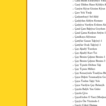
Cana Bizim Esrarýmýz Ýml
Caný Dilden Hane Kýldýn 
Caným Kýrat Gözüm Kýrat
Çare Yok Ýmiþ
Çarþambayý Sel Aldý
Çarþýdan Aldým Kestane
Çarþýya Vardým Erikten A
Çatal Çam Baþýna Goydum 
Çatal Çama Kurþun Attým-1
Çatalkaya Alýnmaz
Çattýlar Gazan Taþýný-1
Çattýlar Ocak Taþýný-1
Çay Aþaðý Ýnerken
Çay Aþaðý Kurt Ýzi
Çay Benim Çeþme Benim-1
Çay Benim Çeþme Benim-3
Çay Ýçinde Döðme Taþ
Çay Ýçinin Milleri
Çay Kenarýnda Ýnadýna Bit
Çaya Düþtü Tutamadým Go
Çaya Ýndim Taþý Yok
Çaya Vardým Çay Bulanýk
Çayda Balýk Yan Gider
Çayda Çýra
Çayeli'nden O Yani (Menþur
Çayýn Öte Yüzünde-1
Çayýr Çýktý Dizime