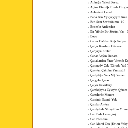
Atýmýn Yelesi Beyaz
Atýna Binmiþ Elinde Dizgin
Avlasüani Cuneli
Baba Ben Yýkýcýyým Ama K
Ben Seni Sevduðumu -10
Beþer'in Ardýndan
Bir Yiðide Bir Sözüm Var - 
Bozo
Cabur Daðdan Kuþ Geliyor
Çadýr Kurdum Düzlere
Çaðýrýn Efeleri
Cahar Attým Dubara
Çakallardan Ýner Vermiþ 
Çakmaðý Çak (Çýrada Yað 
Çaktým Çaktým Yanmadý
Çaldýðýn Saza Mý Yanam
Çalgýlar Çalar
Çalýn Davullarý
Çambaþýna Çýktým Çýram
Camilerde Minare
Caminin Ezaný Yok
Çamlar Altýna
Çamlýbele Süreyidim Yolu
Can Bula Cananýný
Can Efendim
Can Maral Can (Evleri Yaký