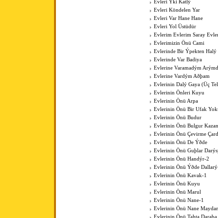
Evleri Ýki Katlý
Evleri Köndelen Yar
Evleri Var Hane Hane
Evleri Yol Üstüdür
Evlerim Evlerim Saray Evle
Evlerimizin Önü Cami
Evlerinde Bir Ýpekten Halý
Evlerinde Var Badiya
Evlerine Varamadým Arýmd
Evlerine Vardým Aðþam
Evlerinin Dalý Gaya (Üç Tell
Evlerinin Önleri Kuyu
Evlerinin Önü Arpa
Evlerinin Önü Bir Ufak Yok
Evlerinin Önü Budur
Evlerinin Önü Bulgur Kaza
Evlerinin Önü Çevirme Çar
Evlerinin Önü De Ýðde
Evlerinin Önü Guþlar Darýs
Evlerinin Önü Handýr-2
Evlerinin Önü Ýðde Dallarý
Evlerinin Önü Kavak-1
Evlerinin Önü Kuyu
Evlerinin Önü Marul
Evlerinin Önü Nane-1
Evlerinin Önü Nane Mayda
Evlerinin Önü Tahta Daraba