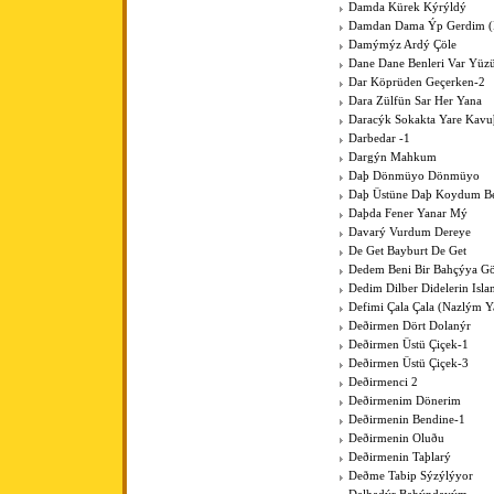
Damda Kürek Kýrýldý
Damdan Dama Ýp Gerdim (Þ
Damýmýz Ardý Çöle
Dane Dane Benleri Var Yüz
Dar Köprüden Geçerken-2
Dara Zülfün Sar Her Yana
Daracýk Sokakta Yare Kav
Darbedar -1
Dargýn Mahkum
Daþ Dönmüyo Dönmüyo
Daþ Üstüne Daþ Koydum B
Daþda Fener Yanar Mý
Davarý Vurdum Dereye
De Get Bayburt De Get
Dedem Beni Bir Bahçýya G
Dedim Dilber Didelerin Isl
Defimi Çala Çala (Nazlým Y
Deðirmen Dört Dolanýr
Deðirmen Üstü Çiçek-1
Deðirmen Üstü Çiçek-3
Deðirmenci 2
Deðirmenim Dönerim
Deðirmenin Bendine-1
Deðirmenin Oluðu
Deðirmenin Taþlarý
Deðme Tabip Sýzýlýyor