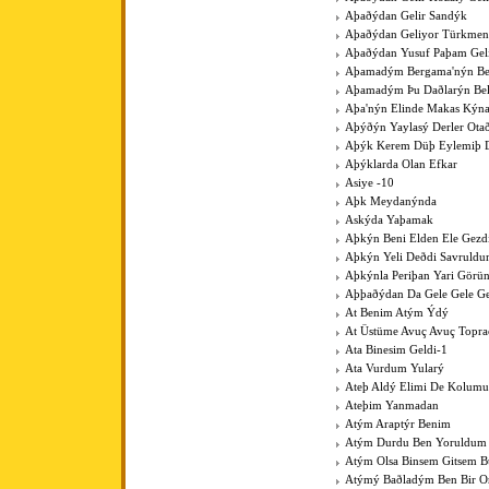
Aþaðýdan Gelir Sandýk
Aþaðýdan Geliyor Türkme
Aþaðýdan Yusuf Paþam Gel
Aþamadým Bergama'nýn Be
Aþamadým Þu Daðlarýn Bel
Aþa'nýn Elinde Makas Kýna
Aþýðýn Yaylasý Derler Ota
Aþýk Kerem Düþ Eylemiþ D
Aþýklarda Olan Efkar
Asiye -10
Aþk Meydanýnda
Askýda Yaþamak
Aþkýn Beni Elden Ele Gezdi
Aþkýn Yeli Deðdi Savruld
Aþkýnla Periþan Yari Görü
Aþþaðýdan Da Gele Gele Ge
At Benim Atým Ýdý
At Üstüme Avuç Avuç Topr
Ata Binesim Geldi-1
Ata Vurdum Yularý
Ateþ Aldý Elimi De Kolumu
Ateþim Yanmadan
Atým Araptýr Benim
Atým Durdu Ben Yoruldum
Atým Olsa Binsem Gitsem B
Atýmý Baðladým Ben Bir 