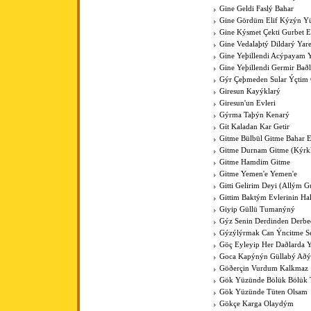
Gine Geldi Faslý Bahar
Gine Gördüm Elif Kýzýn Y
Gine Kýsmet Çekti Gurbet El
Gine Vedalaþtý Dildarý Yar
Gine Yeþillendi Acýpayam Y
Gine Yeþillendi Germir Bað
Gýr Çeþmeden Sular Ýçti
Giresun Kayýklarý
Giresun'un Evleri
Gýrma Taþýn Kenarý
Git Kaladan Kar Getir
Gitme Bülbül Gitme Bahar E
Gitme Durnam Gitme (Kýrk
Gitme Hamdim Gitme
Gitme Yemen'e Yemen'e
Gitti Gelirim Deyi (Allým 
Gittim Baktým Evlerinin Ha
Giyip Güllü Tumanýný
Gýz Senin Derdinden Derb
Gýzýlýrmak Can Ýncitme S
Göç Eyleyip Her Daðlarda 
Goca Kapýnýn Güllabý Aðý
Göðerçin Vurdum Kalkmaz
Gök Yüzünde Bölük Bölük 
Gök Yüzünde Tüten Olsam
Gökçe Karga Olaydým