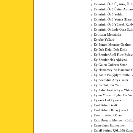
Evlerinin Önü Üç Aðaç Üzü
Evlerinin Önü Üzüm Asmas
Evlerinin Önü Yoldur
Evlerinin Önü Yonca (Harel
Evlerinin Önü Yüksek Kal
Evlerinin Önünde Gara Üz
Evliyalar Menzilidir
Evreþe Yollarý
Ey Benim Mestane Gözlüm
Ey Daþ Delik Daþ Delik
Ey Erenler Akýl Fikir Eyley
Ey Erenler Hak Aþkýna
Ey Gülcü Güllerin Satan
Ey Hamamcý Bu Hamama Güz
Ey Þahin Bakýþlým Bülbül
Ey Sevdiðim Artýk Yeter
Ey Su Yolu Su Yolu
Ey Zahit Þaraba Eyle Ýhtir
Eylen Yolcum Eylen Bir Su
Eyvana Gel Eyvana
Ezel Bahar Geldi
Ezel Bahar Olmayýnca-1
Ezem Ezeden Oðlan
Eziz Dostum Mennen Küsüp
Ezmeyinen Ezmeyinen
Ezrail Serime Çöktüðü Zam