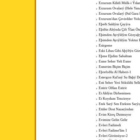
Erzurum Kilidi Mülk-i Ýsla
Erzurum Ovalarý (Hele Yan
Erzurum Ovalarý (Þal Gara 
Erzurum'dan Çevirdiler Yo
Eþeði Saldým Çayýra
Eþiðin Altýnda Çift Ýlan Öt
Eþimden Ayrýldým Gözya
Eþimden Ayrýldým Yoktur 
Esirgeme
Eski Libas Gibi Aþýðýn Gö
Eþme Eþdim Sabahtan
Esme Seher Yeli Esme
Esmerim Biçim Biçim
Eþrefoðlu Al Haberi-1
Estergon Kal'asý Su Baþý 
Esti Seher Yeri Söküldü Sell
Estirir Oðlan Estirir
Et Aldým Dirheminen
Et Koydum Tencireye
Etek Sarý Sen Etekten Sarý
Ettiler Dost Nazarýndan
Evim Kireç Dutmuyor
Evimize Gelin Gelir
Evleri Fadimeli
Evleri Fadime'lim 1
Evleri Görünüyor-2