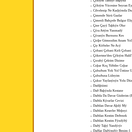
Çýktým Tandýr Baþýna
Çýktým Yücesine Seyran E
Cilvelenip Ne Karþýmda Du
Çimende Sürü Gazlar
Çimenli Bahçede Bulgur Eli
Çine Çayý Taþkýn Olur
Çýra Attým Yanmadý
Çýranýn Burnunu Kes
Çiriþe Gitmezdim Anam Yol
Çiy Köfteler Ne Acý
Çobani Çobani Kirli Çobani
Çökertme'den Çýktým Halil
Çorabý Çektim Dizime
Coþar Koç Yiðitler Coþar
Çubuðum Yok Yol Üstüne 
Çubuðuna Lüleyim
Çukur Yaylasýnýn Yolu Düz
Dadiþüimi
Dað Baþýnda Kestane
Daðda Da Davar Güderim (
Daðda Kýrarlar Cevizi
Daðdan Davar Aþdý Mý
Daðdan Keserler Meþeyi
Daðdan Kestim Deðenek
Daðdan Kestim Fýndýðý
Daðý Taþý Yandýrýr
Daðlar Daðýmdýr Benim-1