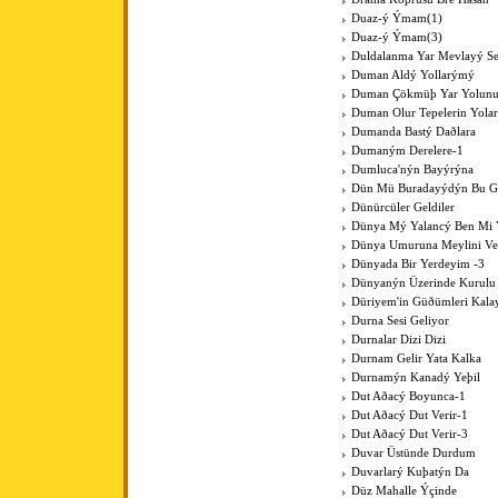
Duaz-ý Ýmam(1)
Duaz-ý Ýmam(3)
Duldalanma Yar Mevlayý Se
Duman Aldý Yollarýmý
Duman Çökmüþ Yar Yolun
Duman Olur Tepelerin Yola
Dumanda Bastý Daðlara
Dumaným Derelere-1
Dumluca'nýn Bayýrýna
Dün Mü Buradayýdýn Bu G
Dünürcüler Geldiler
Dünya Mý Yalancý Ben Mi 
Dünya Umuruna Meylini V
Dünyada Bir Yerdeyim -3
Dünyanýn Üzerinde Kurulu
Düriyem'in Güðümleri Kala
Durna Sesi Geliyor
Durnalar Dizi Dizi
Durnam Gelir Yata Kalka
Durnamýn Kanadý Yeþil
Dut Aðacý Boyunca-1
Dut Aðacý Dut Verir-1
Dut Aðacý Dut Verir-3
Duvar Üstünde Durdum
Duvarlarý Kuþatýn Da
Düz Mahalle Ýçinde