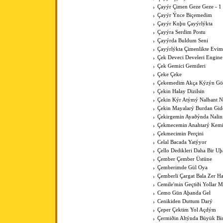
Çayýr Çimen Geze Geze - 1
Çayýr Ýnce Biçemedim
Çayýr Kuþu Çayýrlýkta
Çayýra Serdim Postu
Çayýrda Buldum Seni
Çayýrlýkta Çimenlikte Evim
Çek Deveci Develeri Engine
Çek Gemici Gemileri
Çeke Çeke
Çekemedim Akça Kýzýn G
Çekin Halay Dizilsin
Çekin Kýr Atýmý Nalbant N
Çekin Mayalarý Burdan Gid
Çekirgemin Ayaðýnda Nalin
Çekmecemin Anahtarý Kemi
Çekmecimin Perçini
Celal Bacada Yatýyor
Çello Dedikleri Daha Bir U
Çember Çember Üstüne
Çemberimde Gül Oya
Çemberli Çargat Bala Zer 
Cemile'min Geçtiði Yollar M
Cemo Gün Aþanda Gel
Cenikiden Duttum Darý
Çeper Çektim Yol Açdým
Çermiðin Altýnda Büyük Bi