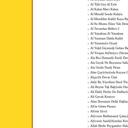
Al Ýþli Gey Al Eyle
Al Kahat Mavi Kahat
Al Mendil Sende Kalsýn
Al Mendilim Kaldý Kaya B
Al Þu Mumu Eline Yak De
Al Tavandan Belleri-2
Al Yanaktan Al Yanaktan
Al Yazmam Dalda Kaldý
Al Yazmanýn Oyasý
Al Yeþil Giyinmiþ Geline B
Al Yorgan Atýlmýyo (Sürme
Ala Boz Dumanlý Karlý Der
Ala Geyik Ne Boynunu Sall
Ala Gözlü Nazlý Pirim
Alan Çayýrlarýnda Koyun G
Alçacýk Duvar Üstü
Aldý Bu Yüreðimi Derd Ýle
Ali Beyim Taþ Baþýnda Otu
Ali Daðý Derler De Daðlarý
Ali Gavak Kesiyor
Alim Deresinin Delik Daþla
Ali'm Gitme Pazara
Ali'nin Sýrrý
Alýverin Baðlamamý Çalay
Alýverin Sandýðýmdan Kü
Allah Birdir Peygamber Hak