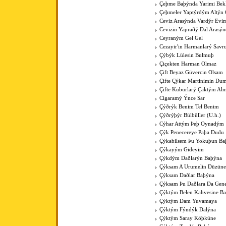
Çeþme Baþýnda Yarimi Bek
Çeþmeler Yaptýrdým Altýn 
Ceviz Arasýnda Vardýr Evi
Cevizin Yapraðý Dal Arasýn
Ceyraným Gel Gel
Cezayir'in Harmanlarý Savr
Çýbýk Lülesin Bulmuþ
Çiçekten Harman Olmaz
Çift Beyaz Güvercin Olsam
Çifte Çýkar Martinimin Du
Çifte Kuburlarý Çaktým Al
Cigaramý Ýnce Sar
Çýðrýk Benim Tel Benim
Çýðrýþýr Bülbüller (U.h.)
Cýhar Attým Þeþ Oynadým
Çýk Penecereye Paþa Dudu
Çýkabilsem Þu Yokuþun Ba
Çýkayým Gideyim
Çýkdým Daðlarýn Baþýna
Çýksam A Urumelin Düzüne
Çýksam Daðlar Baþýna
Çýksam Þu Daðlara Da Gene
Çýktým Belen Kahvesine B
Çýktým Dam Yuvamaya
Çýktým Fýndýk Dalýna
Çýktým Saray Köþküne