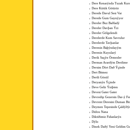
Dere Kenarýnda Tuzak Kurd
Dere Kütük Götürür
Derede Davul Sesi Var
Derede Gum Gaynýyor
Dereler Buz Baðladý
Dereler Davþan Ýzi
Dereler Gölgelendi
Derelerde Kum Savrulur
Derelerde Tavþanlar
Derenin Baþýndayým
Derenin Kuyularý
Derik Saçýn Örmezler
Derman Arardým Derdime
Dersim Dört Dað Ýçinde
Dert Bitmez
Dertli Gönül
Deryanýn Ýçinde
Deve Gelir Ýniþten
Devesi Gater Gater
Devredip Gezersin Dar-ý F
Devrent Deresini Duman Bü
Deymen Tepesinde Çaldýðý
Didou Nana
Diktiðimiz Fidanlarýn
Dýlo
Dinek Daðý Yeni Geldim Gur