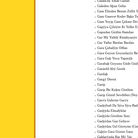
Galata'da Yanar Gazlar
Galeden Aþan Gelin
Gam Elinden Benim Zülfü 
Gam Gasevet Keder Baþa T
Gam Yeyip Gam Çekme Div
Gapýya Çýktým Ki Yeller E
Gapudan Girdim Þamdan
Gar Mý Yaðdý Kütahyanýn
Gar Yaðar Bardan Bardan
Gara Çuhalým Oðlan
Gara Goyun Goyunlarýn Bey
Gara Guþ Yuva Yapmýþ
Garabaþ Goyunu Güde Güde
Garanfil Abý Gerek
Gardaþ
Gargý Deresi
Garip
Garip Bir Kuþtu Gönlüm
Garip Gönül Sevdiðini (Ney
Gars'a Giderim Gars'a
Garþýbað Da Sýra Sýra Bad
Garþýda Elmalýklar
Garþýda Gördüm Seni
Garþýdan Gaz Geliyor
Garþýdan Gel Göreyim (Cim
Gaþýn Gara Gözün Gara
Gaþlarýnda Har Mý Var