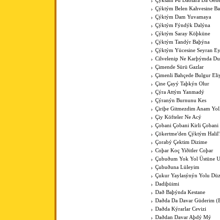
Çýksam Þu Daðlara Da Gene
Çýktým Belen Kahvesine B
Çýktým Dam Yuvamaya
Çýktým Fýndýk Dalýna
Çýktým Saray Köþküne
Çýktým Tandýr Baþýna
Çýktým Yücesine Seyran E
Cilvelenip Ne Karþýmda Du
Çimende Sürü Gazlar
Çimenli Bahçede Bulgur Eli
Çine Çayý Taþkýn Olur
Çýra Attým Yanmadý
Çýranýn Burnunu Kes
Çiriþe Gitmezdim Anam Yol
Çiy Köfteler Ne Acý
Çobani Çobani Kirli Çobani
Çökertme'den Çýktým Halil
Çorabý Çektim Dizime
Coþar Koç Yiðitler Coþar
Çubuðum Yok Yol Üstüne 
Çubuðuna Lüleyim
Çukur Yaylasýnýn Yolu Düz
Dadiþüimi
Dað Baþýnda Kestane
Daðda Da Davar Güderim (
Daðda Kýrarlar Cevizi
Daðdan Davar Aþdý Mý