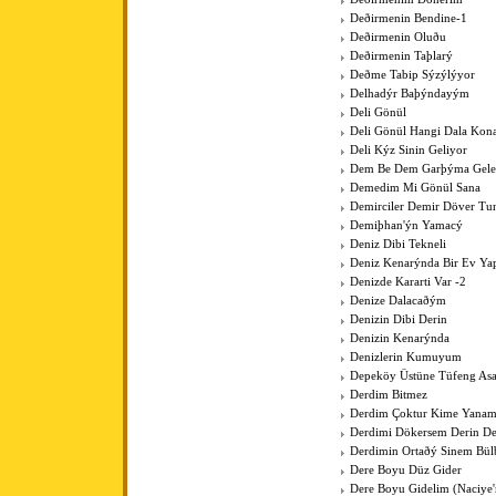
Deðirmenin Bendine-1
Deðirmenin Oluðu
Deðirmenin Taþlarý
Deðme Tabip Sýzýlýyor
Delhadýr Baþýndayým
Deli Gönül
Deli Gönül Hangi Dala Kona
Deli Kýz Sinin Geliyor
Dem Be Dem Garþýma Gele
Demedim Mi Gönül Sana
Demirciler Demir Döver Tu
Demiþhan'ýn Yamacý
Deniz Dibi Tekneli
Deniz Kenarýnda Bir Ev Y
Denizde Kararti Var -2
Denize Dalacaðým
Denizin Dibi Derin
Denizin Kenarýnda
Denizlerin Kumuyum
Depeköy Üstüne Tüfeng As
Derdim Bitmez
Derdim Çoktur Kime Yanam
Derdimi Dökersem Derin De
Derdimin Ortaðý Sinem Bül
Dere Boyu Düz Gider
Dere Boyu Gidelim (Naciye