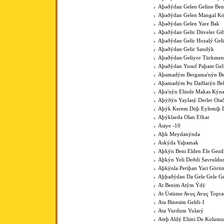
Aþaðýdan Gelen Geline Ben
Aþaðýdan Gelen Mangal K
Aþaðýdan Gelen Yare Bak
Aþaðýdan Gelir Düveler Gib
Aþaðýdan Gelir Hozalý Gel
Aþaðýdan Gelir Sandýk
Aþaðýdan Geliyor Türkme
Aþaðýdan Yusuf Paþam Gel
Aþamadým Bergama'nýn Be
Aþamadým Þu Daðlarýn Bel
Aþa'nýn Elinde Makas Kýna
Aþýðýn Yaylasý Derler Ota
Aþýk Kerem Düþ Eylemiþ D
Aþýklarda Olan Efkar
Asiye -10
Aþk Meydanýnda
Askýda Yaþamak
Aþkýn Beni Elden Ele Gezdi
Aþkýn Yeli Deðdi Savruld
Aþkýnla Periþan Yari Görü
Aþþaðýdan Da Gele Gele Ge
At Benim Atým Ýdý
At Üstüme Avuç Avuç Topr
Ata Binesim Geldi-1
Ata Vurdum Yularý
Ateþ Aldý Elimi De Kolumu