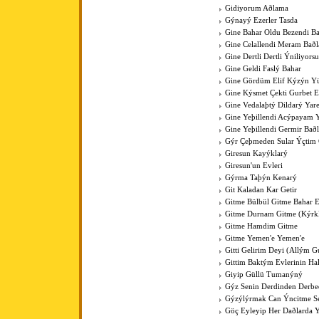
Gidiyorum Aðlama
Gýnayý Ezerler Tasda
Gine Bahar Oldu Bezendi Ba
Gine Celallendi Meram Baðl
Gine Dertli Dertli Ýniliyors
Gine Geldi Faslý Bahar
Gine Gördüm Elif Kýzýn Y
Gine Kýsmet Çekti Gurbet El
Gine Vedalaþtý Dildarý Yar
Gine Yeþillendi Acýpayam Y
Gine Yeþillendi Germir Bað
Gýr Çeþmeden Sular Ýçti
Giresun Kayýklarý
Giresun'un Evleri
Gýrma Taþýn Kenarý
Git Kaladan Kar Getir
Gitme Bülbül Gitme Bahar E
Gitme Durnam Gitme (Kýrk
Gitme Hamdim Gitme
Gitme Yemen'e Yemen'e
Gitti Gelirim Deyi (Allým 
Gittim Baktým Evlerinin Ha
Giyip Güllü Tumanýný
Gýz Senin Derdinden Derb
Gýzýlýrmak Can Ýncitme S
Göç Eyleyip Her Daðlarda 