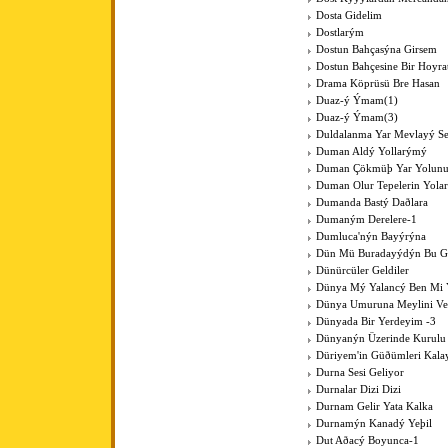
Dosta Gidelim
Dostlarým
Dostun Bahçasýna Girsem
Dostun Bahçesine Bir Hoyra
Drama Köprüsü Bre Hasan
Duaz-ý Ýmam(1)
Duaz-ý Ýmam(3)
Duldalanma Yar Mevlayý Se
Duman Aldý Yollarýmý
Duman Çökmüþ Yar Yolun
Duman Olur Tepelerin Yola
Dumanda Bastý Daðlara
Dumaným Derelere-1
Dumluca'nýn Bayýrýna
Dün Mü Buradayýdýn Bu G
Dünürcüler Geldiler
Dünya Mý Yalancý Ben Mi 
Dünya Umuruna Meylini V
Dünyada Bir Yerdeyim -3
Dünyanýn Üzerinde Kurulu
Düriyem'in Güðümleri Kala
Durna Sesi Geliyor
Durnalar Dizi Dizi
Durnam Gelir Yata Kalka
Durnamýn Kanadý Yeþil
Dut Aðacý Boyunca-1