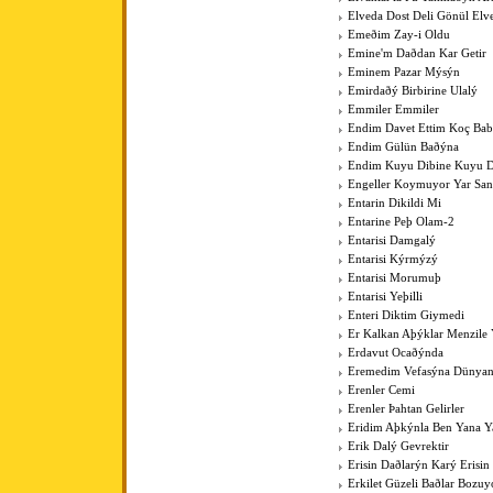
Elveda Dost Deli Gönül Elv
Emeðim Zay-i Oldu
Emine'm Daðdan Kar Getir
Eminem Pazar Mýsýn
Emirdaðý Birbirine Ulalý
Emmiler Emmiler
Endim Davet Ettim Koç Ba
Endim Gülün Baðýna
Endim Kuyu Dibine Kuyu D
Engeller Koymuyor Yar San
Entarin Dikildi Mi
Entarine Peþ Olam-2
Entarisi Damgalý
Entarisi Kýrmýzý
Entarisi Morumuþ
Entarisi Yeþilli
Enteri Diktim Giymedi
Er Kalkan Aþýklar Menzile Y
Erdavut Ocaðýnda
Eremedim Vefasýna Dünya
Erenler Cemi
Erenler Þahtan Gelirler
Eridim Aþkýnla Ben Yana Y
Erik Dalý Gevrektir
Erisin Daðlarýn Karý Erisin
Erkilet Güzeli Baðlar Bozuy