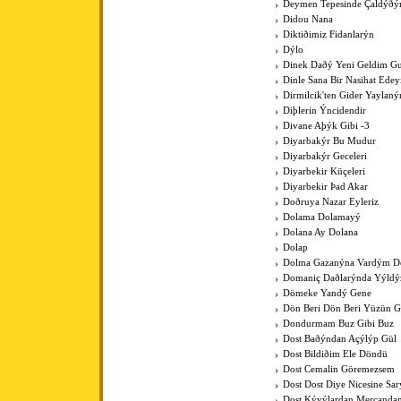
Deymen Tepesinde Çaldýðý
Didou Nana
Diktiðimiz Fidanlarýn
Dýlo
Dinek Daðý Yeni Geldim Gur
Dinle Sana Bir Nasihat Ede
Dirmilcik'ten Gider Yaylaný
Diþlerin Ýncidendir
Divane Aþýk Gibi -3
Diyarbakýr Bu Mudur
Diyarbakýr Geceleri
Diyarbekir Küçeleri
Diyarbekir Þad Akar
Doðruya Nazar Eyleriz
Dolama Dolamayý
Dolana Ay Dolana
Dolap
Dolma Gazanýna Vardým D
Domaniç Daðlarýnda Yýldýz
Dömeke Yandý Gene
Dön Beri Dön Beri Yüzün 
Dondurmam Buz Gibi Buz
Dost Baðýndan Açýlýp Gül
Dost Bildiðim Ele Döndü
Dost Cemalin Göremezsem
Dost Dost Diye Nicesine Sa
Dost Kýyýlardan Mercanda