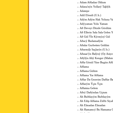
Adam Aðladan Oldum
Adana'nýn Yollarý Taþlýk
Adatepe
Adil Efendi (U.h.)
Adým Adým Hak Yoluna V
Adýyaman Yolu Yaman
Að Deveyi Düzde Gördüm
Að Ellerin Sala Sala Gelen Y
Að Gül Ýle Kýrmýzý Gül
Aðacý Budamadým
Aðalar Gurbetten Geldim
Aðarmýþ Saçlarýn (U.h.)
Aðasar'ýn Balýný (Oy Asiye
Aðýlýn Altý Kenger (Mahm
Aðla Gönül Yine Bugün Að
Aðlama
Aðlama Gülüm
Aðlama Yar Aðlama
Aðlar Da Gezerim Daðlar B
Aðlarým Ýçin Ýçin
Aðlatma Gelem
Aðrý Daðýndan Uçtum
Ah Buðdayým Buðdayým
Ah Edip Aðlama Zülfü Siy
Ah Elmadan Elmadan
Ah Hamamcý Bu Hamama Gü