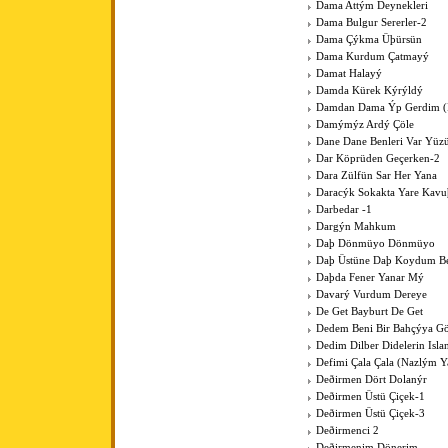
Dama Attým Deynekleri
Dama Bulgur Sererler-2
Dama Çýkma Üþürsün
Dama Kurdum Çatmayý
Damat Halayý
Damda Kürek Kýrýldý
Damdan Dama Ýp Gerdim (Þ
Damýmýz Ardý Çöle
Dane Dane Benleri Var Yüz
Dar Köprüden Geçerken-2
Dara Zülfün Sar Her Yana
Daracýk Sokakta Yare Kav
Darbedar -1
Dargýn Mahkum
Daþ Dönmüyo Dönmüyo
Daþ Üstüne Daþ Koydum B
Daþda Fener Yanar Mý
Davarý Vurdum Dereye
De Get Bayburt De Get
Dedem Beni Bir Bahçýya G
Dedim Dilber Didelerin Isl
Defimi Çala Çala (Nazlým Y
Deðirmen Dört Dolanýr
Deðirmen Üstü Çiçek-1
Deðirmen Üstü Çiçek-3
Deðirmenci 2
Deðirmenim Dönerim