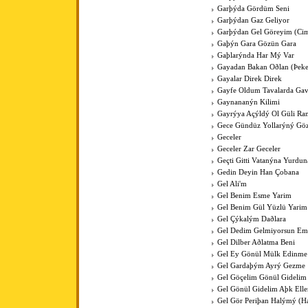
Garþýda Gördüm Seni
Garþýdan Gaz Geliyor
Garþýdan Gel Göreyim (Cim
Gaþýn Gara Gözün Gara
Gaþlarýnda Har Mý Var
Gayadan Bakan Oðlan (Þeke
Gayalar Direk Direk
Gayfe Oldum Tavalarda Ga
Gaynananýn Kilimi
Gayrýya Açýldý Ol Güli Ra
Gece Gündüz Yollarýný Göz
Geceler
Geceler Zar Geceler
Geçti Gitti Vatanýna Yurdun
Gedin Deyin Han Çobana
Gel Ali'm
Gel Benim Esme Yarim
Gel Benim Gül Yüzlü Yarim
Gel Çýkalým Daðlara
Gel Dedim Gelmiyorsun Em
Gel Dilber Aðlatma Beni
Gel Ey Gönül Mülk Edinme
Gel Gardaþým Ayrý Gezme
Gel Göçelim Gönül Gidelim
Gel Gönül Gidelim Aþk Elle
Gel Gör Periþan Halýmý (H