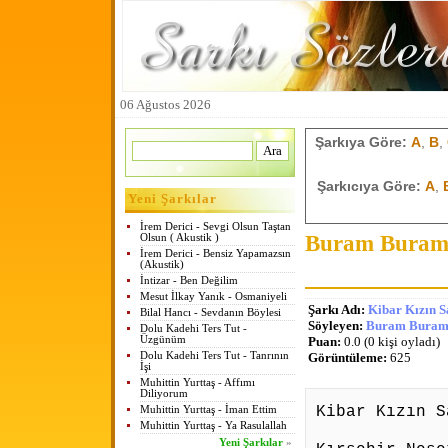
06 Ağustos 2026
Şarkıya Göre:
A
,
B
,
Şarkıcıya Göre:
A
,
Yeni Şarkılar
İrem Derici - Sevgi Olsun Taştan
Buram Buram A
Olsun ( Akustik )
İrem Derici - Bensiz Yapamazsın
(Akustik)
İntizar - Ben Değilim
Mesut İlkay Yanık - Osmaniyeli
Şarkı Adı:
Kibar Kızın S
Bilal Hancı - Sevdanın Böylesi
Söyleyen:
Buram Buram 
Dolu Kadehi Ters Tut -
Üzgünüm
Puan:
0.0 (0 kişi oyladı)
Dolu Kadehi Ters Tut - Tanrının
Görüntüleme:
625
İşi
Muhittin Yurttaş - Affımı
Diliyorum
Kibar Kızın S
Muhittin Yurttaş - İman Ettim
Muhittin Yurttaş - Ya Rasulallah
Yeni Şarkılar
»