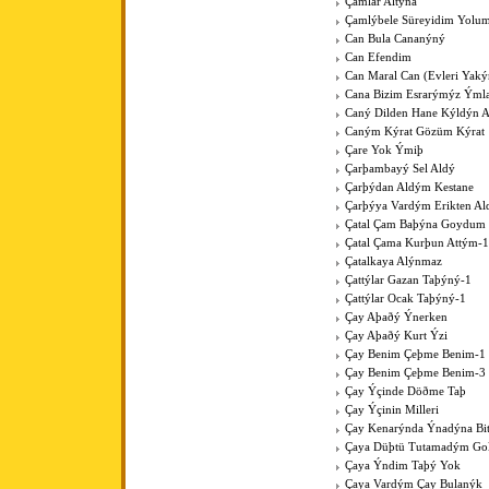
Çamlar Altýna
Çamlýbele Süreyidim Yolu
Can Bula Cananýný
Can Efendim
Can Maral Can (Evleri Yaký
Cana Bizim Esrarýmýz Ýml
Caný Dilden Hane Kýldýn 
Caným Kýrat Gözüm Kýrat
Çare Yok Ýmiþ
Çarþambayý Sel Aldý
Çarþýdan Aldým Kestane
Çarþýya Vardým Erikten A
Çatal Çam Baþýna Goydum 
Çatal Çama Kurþun Attým-1
Çatalkaya Alýnmaz
Çattýlar Gazan Taþýný-1
Çattýlar Ocak Taþýný-1
Çay Aþaðý Ýnerken
Çay Aþaðý Kurt Ýzi
Çay Benim Çeþme Benim-1
Çay Benim Çeþme Benim-3
Çay Ýçinde Döðme Taþ
Çay Ýçinin Milleri
Çay Kenarýnda Ýnadýna Bit
Çaya Düþtü Tutamadým Go
Çaya Ýndim Taþý Yok
Çaya Vardým Çay Bulanýk