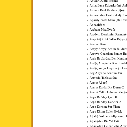
Anýlar Düþtü Peþime
Anlat Bana Kabuslarýný Anl
Annem Beni Kaldýrmýþsýn
Annesinden Destur Aldý Kar
Apardý Posta Meni (He Ded
Ar Ã›ilifoni
Arabam Mazýlýdýr
Aradým Derdimin Dermaný
Arap Atý Gibi Sallar Baþýn
Ararlar Beni
Arayý Arayý Benim Buldu
Arayýp Gezerken Benim B
Arda Boylarýna Ben Kendim
Ardýç Arasýnda Biten Budak
Ardýçtandýr Guyularýn Go
Arg Altýnda Bendim Var
Armudu Taþlayalým
Armut Aðacý
Armut Dalda Dik Durur-2
Armut Ýdim Günden Yaným
Arpa Buðday Çec Olur
Arpa Buðday Daneler-2
Arpa Derdim Süt Ýken
Arpa Ektim Evlek Evlek
Aþaðý Yoldan Geliyormuþ 
Aþaðýdan Bir Yel Esti
Aþaðýdan Gelen Gelin Alýc