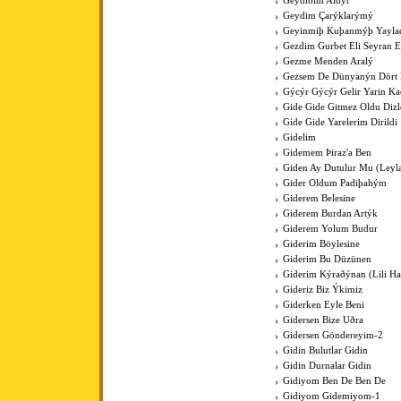
Geydiðim Aldýr
Geydim Çarýklarýmý
Geyinmiþ Kuþanmýþ Yaylad
Gezdim Gurbet Eli Seyran 
Gezme Menden Aralý
Gezsem De Dünyanýn Dört
Gýcýr Gýcýr Gelir Yarin K
Gide Gide Gitmez Oldu Dizl
Gide Gide Yarelerim Dirildi
Gidelim
Gidemem Þiraz'a Ben
Giden Ay Dutulur Mu (Leyla'
Gider Oldum Padiþahým
Giderem Belesine
Giderem Burdan Artýk
Giderem Yolum Budur
Giderim Böylesine
Giderim Bu Düzünen
Giderim Kýraðýnan (Lili Hal
Gideriz Biz Ýkimiz
Giderken Eyle Beni
Gidersen Bize Uðra
Gidersen Göndereyim-2
Gidin Bulutlar Gidin
Gidin Durnalar Gidin
Gidiyom Ben De Ben De
Gidiyom Gidemiyom-1