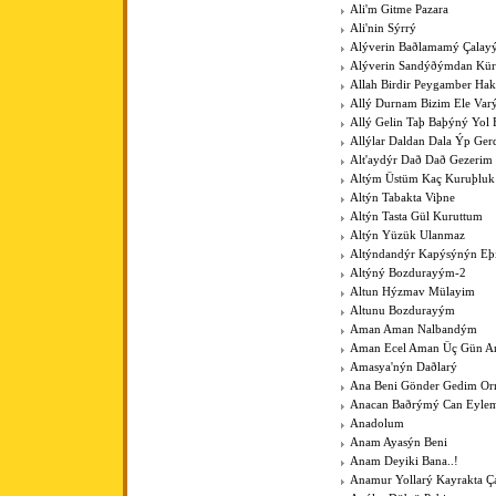
Ali'm Gitme Pazara
Ali'nin Sýrrý
Alýverin Baðlamamý Çalay
Alýverin Sandýðýmdan Kü
Allah Birdir Peygamber Hak
Allý Durnam Bizim Ele Var
Allý Gelin Taþ Baþýný Yol 
Allýlar Daldan Dala Ýp Ger
Alt'aydýr Dað Dað Gezerim
Altým Üstüm Kaç Kuruþluk
Altýn Tabakta Viþne
Altýn Tasta Gül Kuruttum
Altýn Yüzük Ulanmaz
Altýndandýr Kapýsýnýn Eþ
Altýný Bozdurayým-2
Altun Hýzmav Mülayim
Altunu Bozdurayým
Aman Aman Nalbandým
Aman Ecel Aman Üç Gün Ar
Amasya'nýn Daðlarý
Ana Beni Gönder Gedim O
Anacan Baðrýmý Can Eyle
Anadolum
Anam Ayasýn Beni
Anam Deyiki Bana..!
Anamur Yollarý Kayrakta Ç