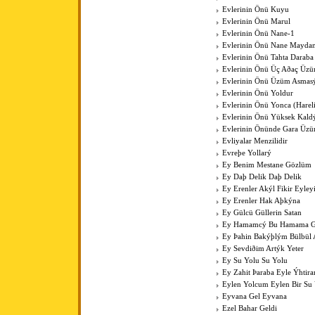
Evlerinin Önü Kuyu
Evlerinin Önü Marul
Evlerinin Önü Nane-1
Evlerinin Önü Nane Mayda
Evlerinin Önü Tahta Daraba
Evlerinin Önü Üç Aðaç Üzü
Evlerinin Önü Üzüm Asmas
Evlerinin Önü Yoldur
Evlerinin Önü Yonca (Harel
Evlerinin Önü Yüksek Kal
Evlerinin Önünde Gara Üz
Evliyalar Menzilidir
Evreþe Yollarý
Ey Benim Mestane Gözlüm
Ey Daþ Delik Daþ Delik
Ey Erenler Akýl Fikir Eyley
Ey Erenler Hak Aþkýna
Ey Gülcü Güllerin Satan
Ey Hamamcý Bu Hamama Güz
Ey Þahin Bakýþlým Bülbül
Ey Sevdiðim Artýk Yeter
Ey Su Yolu Su Yolu
Ey Zahit Þaraba Eyle Ýhtir
Eylen Yolcum Eylen Bir Su
Eyvana Gel Eyvana
Ezel Bahar Geldi