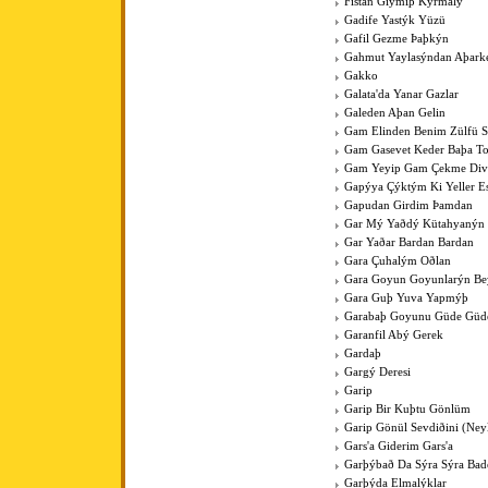
Fistan Giymiþ Kýrmalý
Gadife Yastýk Yüzü
Gafil Gezme Þaþkýn
Gahmut Yaylasýndan Aþark
Gakko
Galata'da Yanar Gazlar
Galeden Aþan Gelin
Gam Elinden Benim Zülfü 
Gam Gasevet Keder Baþa T
Gam Yeyip Gam Çekme Div
Gapýya Çýktým Ki Yeller E
Gapudan Girdim Þamdan
Gar Mý Yaðdý Kütahyanýn
Gar Yaðar Bardan Bardan
Gara Çuhalým Oðlan
Gara Goyun Goyunlarýn Bey
Gara Guþ Yuva Yapmýþ
Garabaþ Goyunu Güde Güde
Garanfil Abý Gerek
Gardaþ
Gargý Deresi
Garip
Garip Bir Kuþtu Gönlüm
Garip Gönül Sevdiðini (Ney
Gars'a Giderim Gars'a
Garþýbað Da Sýra Sýra Bad
Garþýda Elmalýklar