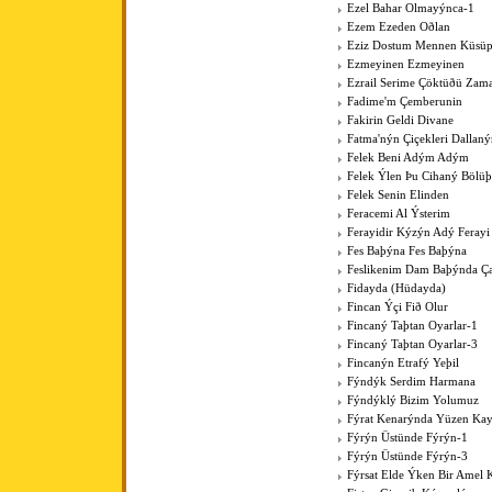
Ezel Bahar Olmayýnca-1
Ezem Ezeden Oðlan
Eziz Dostum Mennen Küsüp
Ezmeyinen Ezmeyinen
Ezrail Serime Çöktüðü Zam
Fadime'm Çemberunin
Fakirin Geldi Divane
Fatma'nýn Çiçekleri Dallan
Felek Beni Adým Adým
Felek Ýlen Þu Cihaný Bölüþ
Felek Senin Elinden
Feracemi Al Ýsterim
Ferayidir Kýzýn Adý Ferayi
Fes Baþýna Fes Baþýna
Feslikenim Dam Baþýnda Ç
Fidayda (Hüdayda)
Fincan Ýçi Fið Olur
Fincaný Taþtan Oyarlar-1
Fincaný Taþtan Oyarlar-3
Fincanýn Etrafý Yeþil
Fýndýk Serdim Harmana
Fýndýklý Bizim Yolumuz
Fýrat Kenarýnda Yüzen Kay
Fýrýn Üstünde Fýrýn-1
Fýrýn Üstünde Fýrýn-3
Fýrsat Elde Ýken Bir Amel 