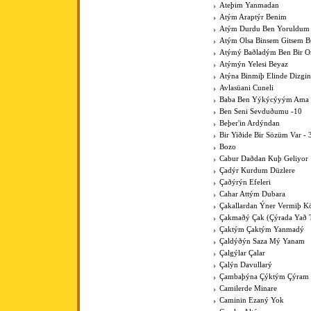
Ateþim Yanmadan
Atým Araptýr Benim
Atým Durdu Ben Yoruldum
Atým Olsa Binsem Gitsem B
Atýmý Baðladým Ben Bir 
Atýmýn Yelesi Beyaz
Atýna Binmiþ Elinde Dizgin
Avlasüani Cuneli
Baba Ben Yýkýcýyým Ama K
Ben Seni Sevduðumu -10
Beþer'in Ardýndan
Bir Yiðide Bir Sözüm Var - 
Bozo
Cabur Daðdan Kuþ Geliyor
Çadýr Kurdum Düzlere
Çaðýrýn Efeleri
Cahar Attým Dubara
Çakallardan Ýner Vermiþ 
Çakmaðý Çak (Çýrada Yað 
Çaktým Çaktým Yanmadý
Çaldýðýn Saza Mý Yanam
Çalgýlar Çalar
Çalýn Davullarý
Çambaþýna Çýktým Çýram
Camilerde Minare
Caminin Ezaný Yok