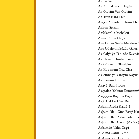
Ah Le Yar
Ah Ne Bakarsýn Hayýn
Ah Öleyim Vah Öleyim
Ah Tren Kara Tren
Ahçiði Yolladým Urum Elin
Ahirim Sensin
Ahýrköy'ün Meþeleri
Ahmet Ahmet Diye
Ahu Dilber Senin Metahýn
Ahu Gözlerini Süzüp Gelen 
Ak Çalýnýn Dibinde Kavað
Ak Devem Düzden Gelir
Ak Güvercin Olaydým
Ak Koyunum Yüz Olsa
Ak Sinne'ye Vardým Koyu
Ak Üzümü Üzümü
Akayý Daþlý Dere
Akçaalan Yolunu Dumanmý
Akçayým Boydan Boya
Akýl Gel Beri Gel Beri
Akþam Arada Kaldý-1
Akþam Oldu Gine Bastý Kar
Akþam Oldu Yakamadým 
Akþam Olur Garanlýða Gal
Akþamýn Vakti Geçti
Al Alma Gönül Alma
Al Almanýn Dördünü