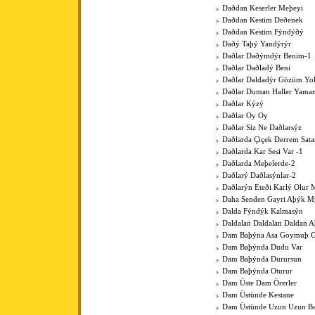
Daðdan Keserler Meþeyi
Daðdan Kestim Deðenek
Daðdan Kestim Fýndýðý
Daðý Taþý Yandýrýr
Daðlar Daðýmdýr Benim-1
Daðlar Daðladý Beni
Daðlar Daldadýr Gözüm Yo
Daðlar Duman Haller Yama
Daðlar Kýzý
Daðlar Oy Oy
Daðlar Siz Ne Daðlarsýz
Daðlarda Çiçek Derrem Sat
Daðlarda Kar Sesi Var -1
Daðlarda Meþelerde-2
Daðlarý Daðlasýnlar-2
Daðlarýn Eteði Karlý Olur 
Daha Senden Gayri Aþýk M
Dalda Fýndýk Kalmasýn
Daldalan Daldalan Daldan 
Dam Baþýna Asa Goymuþ G
Dam Baþýnda Dudu Var
Dam Baþýnda Durursun
Dam Baþýnda Oturur
Dam Üste Dam Örerler
Dam Üstünde Kestane
Dam Üstünde Uzun Uzun Bac