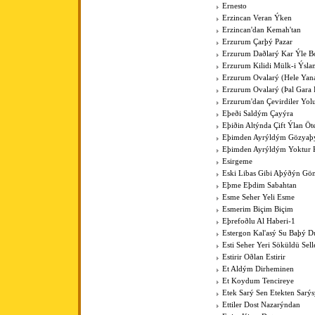
Ernesto
Erzincan Veran Ýken
Erzincan'dan Kemah'tan
Erzurum Çarþý Pazar
Erzurum Daðlarý Kar Ýle Bo
Erzurum Kilidi Mülk-i Ýsla
Erzurum Ovalarý (Hele Yan
Erzurum Ovalarý (Þal Gara 
Erzurum'dan Çevirdiler Yo
Eþeði Saldým Çayýra
Eþiðin Altýnda Çift Ýlan Öt
Eþimden Ayrýldým Gözya
Eþimden Ayrýldým Yoktur 
Esirgeme
Eski Libas Gibi Aþýðýn Gö
Eþme Eþdim Sabahtan
Esme Seher Yeli Esme
Esmerim Biçim Biçim
Eþrefoðlu Al Haberi-1
Estergon Kal'asý Su Baþý 
Esti Seher Yeri Söküldü Sell
Estirir Oðlan Estirir
Et Aldým Dirheminen
Et Koydum Tencireye
Etek Sarý Sen Etekten Sarý
Ettiler Dost Nazarýndan