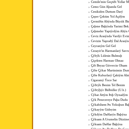
Cemile'min Geçtiði Yollar M
Cemo Gün Aþanda Gel
Cenikiden Duttum Darý
Çeper Çektim Yol Açdým
Çermiðin Altýnda Büyük Bi
Çeþme Baþýnda Yarimi Bek
Çeþmeler Yaptýrdým Altýn 
Ceviz Arasýnda Vardýr Evi
Cevizin Yapraðý Dal Arasýn
Ceyraným Gel Gel
Cezayir'in Harmanlarý Savr
Çýbýk Lülesin Bulmuþ
Çiçekten Harman Olmaz
Çift Beyaz Güvercin Olsam
Çifte Çýkar Martinimin Du
Çifte Kuburlarý Çaktým Al
Cigaramý Ýnce Sar
Çýðrýk Benim Tel Benim
Çýðrýþýr Bülbüller (U.h.)
Cýhar Attým Þeþ Oynadým
Çýk Penecereye Paþa Dudu
Çýkabilsem Þu Yokuþun Ba
Çýkayým Gideyim
Çýkdým Daðlarýn Baþýna
Çýksam A Urumelin Düzüne
Çýksam Daðlar Baþýna