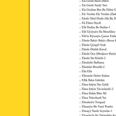
Ela Gözlü Benli Dilber
Ela Gözlü Nazlý Yari
Ela Gözlüm Ben Bu Elden 
Ele Verdim Ele Verdim (Dað
Eledir Oðul Eledir (Ha Bu D
Eli Elime Deydi
Elif Dedim Be Dedim-1
Elif Gýzýnýn Da Mendiline
Elif'in Kýnasýn Çamur Ettil
Elinde Bakýr Bakýr (Bursa 
Elinde Çýngýl Orak
Elinde Düdük Kaval
Elinde Oya (Menþure Haný
Elinde Süt Küleði-2
Elindedir Baðlama
Elindeki Mendili-2
Ella Ella
Ellerinde Defter Kalem
Ellik Baba Gidelim
Elma Attým Nar Geldi
Elma Attým Yuvarlandý-2
Elma Dalda Biter Mi
Elma Tekerlendi Yar
Elmalarýn Yongasý
Elmanýn Bir Yaný Pembe
Elmayý Nazik Soyarlar-1
Elvanlar'la Þu Takmaðýn Ar