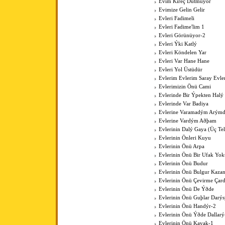
Evim Kireç Dutmuyor
Evimize Gelin Gelir
Evleri Fadimeli
Evleri Fadime'lim 1
Evleri Görünüyor-2
Evleri Ýki Katlý
Evleri Köndelen Yar
Evleri Var Hane Hane
Evleri Yol Üstüdür
Evlerim Evlerim Saray Evle
Evlerimizin Önü Cami
Evlerinde Bir Ýpekten Halý
Evlerinde Var Badiya
Evlerine Varamadým Arýmd
Evlerine Vardým Aðþam
Evlerinin Dalý Gaya (Üç Tell
Evlerinin Önleri Kuyu
Evlerinin Önü Arpa
Evlerinin Önü Bir Ufak Yok
Evlerinin Önü Budur
Evlerinin Önü Bulgur Kaza
Evlerinin Önü Çevirme Çar
Evlerinin Önü De Ýðde
Evlerinin Önü Guþlar Darýs
Evlerinin Önü Handýr-2
Evlerinin Önü Ýðde Dallarý
Evlerinin Önü Kavak-1