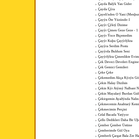
Çayda Balýk Yan Gider
Çayda Çýra
Çayeli'nden O Yani (Menþur
Çayýn Öte Yüzünde-1
Çayýr Çýktý Dizime
Çayýr Çimen Geze Geze - 1
Çayýr Ýnce Biçemedim
Çayýr Kuþu Çayýrlýkta
Çayýra Serdim Postu
Çayýrda Buldum Seni
Çayýrlýkta Çimenlikte Evim
Çek Deveci Develeri Engine
Çek Gemici Gemileri
Çeke Çeke
Çekemedim Akça Kýzýn G
Çekin Halay Dizilsin
Çekin Kýr Atýmý Nalbant N
Çekin Mayalarý Burdan Gid
Çekirgemin Ayaðýnda Nalin
Çekmecemin Anahtarý Kemi
Çekmecimin Perçini
Celal Bacada Yatýyor
Çello Dedikleri Daha Bir U
Çember Çember Üstüne
Çemberimde Gül Oya
Çemberli Çargat Bala Zer 