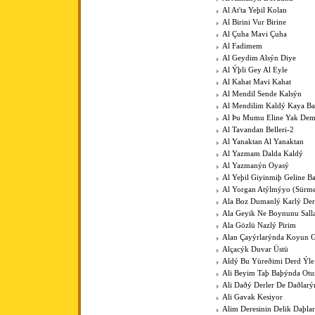
Al At'ta Yeþil Kolan
Al Birini Vur Birine
Al Çuha Mavi Çuha
Al Fadimem
Al Geydim Alsýn Diye
Al Ýþli Gey Al Eyle
Al Kahat Mavi Kahat
Al Mendil Sende Kalsýn
Al Mendilim Kaldý Kaya B
Al Þu Mumu Eline Yak De
Al Tavandan Belleri-2
Al Yanaktan Al Yanaktan
Al Yazmam Dalda Kaldý
Al Yazmanýn Oyasý
Al Yeþil Giyinmiþ Geline B
Al Yorgan Atýlmýyo (Sürme
Ala Boz Dumanlý Karlý Der
Ala Geyik Ne Boynunu Sall
Ala Gözlü Nazlý Pirim
Alan Çayýrlarýnda Koyun G
Alçacýk Duvar Üstü
Aldý Bu Yüreðimi Derd Ýle
Ali Beyim Taþ Baþýnda Otu
Ali Daðý Derler De Daðlarý
Ali Gavak Kesiyor
Alim Deresinin Delik Daþla