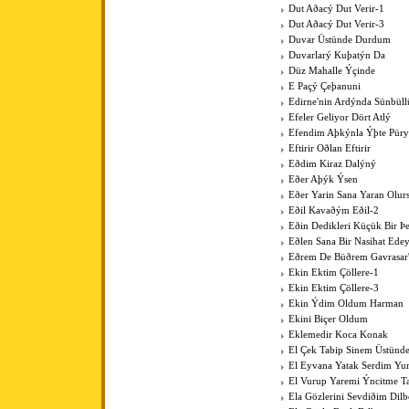
Dut Aðacý Dut Verir-1
Dut Aðacý Dut Verir-3
Duvar Üstünde Durdum
Duvarlarý Kuþatýn Da
Düz Mahalle Ýçinde
E Paçý Çeþanuni
Edirne'nin Ardýnda Sünbüll
Efeler Geliyor Dört Atlý
Efendim Aþkýnla Ýþte Pür
Eftirir Oðlan Eftirir
Eðdim Kiraz Dalýný
Eðer Aþýk Ýsen
Eðer Yarin Sana Yaran Olur
Eðil Kavaðým Eðil-2
Eðin Dedikleri Küçük Bir Þe
Eðlen Sana Bir Nasihat Ede
Eðrem De Büðrem Gavrasar'
Ekin Ektim Çöllere-1
Ekin Ektim Çöllere-3
Ekin Ýdim Oldum Harman
Ekini Biçer Oldum
Eklemedir Koca Konak
El Çek Tabip Sinem Üstünd
El Eyvana Yatak Serdim Y
El Vurup Yaremi Ýncitme T
Ela Gözlerini Sevdiðim Dilb