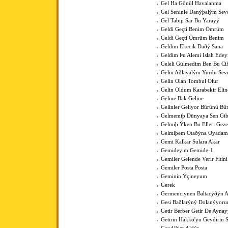
Gel Ha Gönül Havalanma
Gel Seninle Danýþalým Sev
Gel Tabip Sar Bu Yarayý
Geldi Geçti Benim Ömrüm
Geldi Geçti Ömrüm Benim
Geldim Ekecik Daðý Sana
Geldim Þu Alemi Islah Ede
Geleli Gülmedim Ben Bu Cih
Gelin Aðlayalým Yurdu Sev
Gelin Olan Tombul Olur
Gelin Oldum Karabekir Elin
Geline Bak Geline
Gelinler Geliyor Bürünü Bü
Gelmemiþ Dünyaya Sen Gib
Gelmiþ Ýken Bu Elleri Gez
Gelmiþem Otaðýna Oyadam
Gemi Kalkar Sulara Akar
Gemideyim Gemide-1
Gemiler Gelende Verir Fitini
Gemiler Posta Posta
Geminin Ýçineyum
Gerek
Germenciynen Baltacýðýn A
Gesi Baðlarýný Dolanýyoru
Getir Berber Getir De Aynay
Getirin Hakko'yu Geydirin 