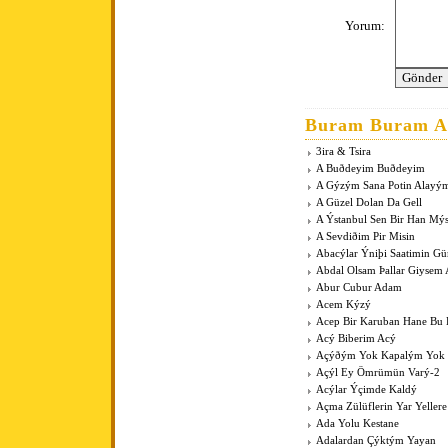
Yorum:
Buram Buram An
3ira & Tsira
A Buðdeyim Buðdeyim
A Gýzým Sana Potin Alayý
A Güzel Dolan Da Gell
A Ýstanbul Sen Bir Han Mý
A Sevdiðim Pir Misin
Abacýlar Ýniþi Saatimin G
Abdal Olsam Þallar Giysem
Abur Cubur Adam
Acem Kýzý
Acep Bir Karuban Hane Bu
Acý Biberim Acý
Açýðým Yok Kapalým Yok
Açýl Ey Ömrümün Varý-2
Acýlar Ýçimde Kaldý
Açma Zülüflerin Yar Yeller
Ada Yolu Kestane
Adalardan Çýktým Yayan