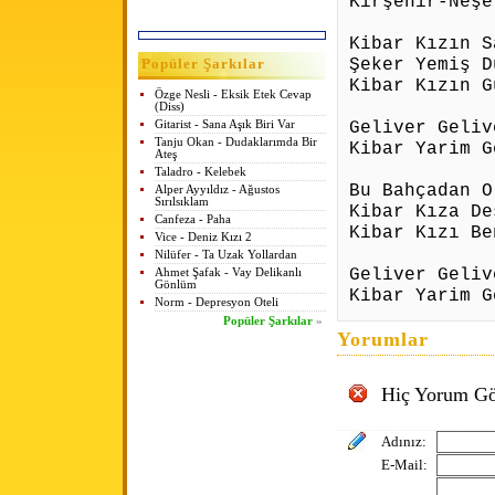
Kırşehir-Neşe
Kibar Kızın S
Şeker Yemiş D
Popüler Şarkılar
Kibar Kızın G
Özge Nesli - Eksik Etek Cevap
(Diss)
Geliver Geliv
Gitarist - Sana Aşık Biri Var
Tanju Okan - Dudaklarımda Bir
Kibar Yarim G
Ateş
Taladro - Kelebek
Bu Bahçadan O
Alper Ayyıldız - Ağustos
Sırılsıklam
Kibar Kıza De
Canfeza - Paha
Kibar Kızı Be
Vice - Deniz Kızı 2
Nilüfer - Ta Uzak Yollardan
Geliver Geliv
Ahmet Şafak - Vay Delikanlı
Gönlüm
Kibar Yarim G
Norm - Depresyon Oteli
Popüler Şarkılar
»
Yorumlar
Hiç Yorum Gö
Adınız:
E-Mail: