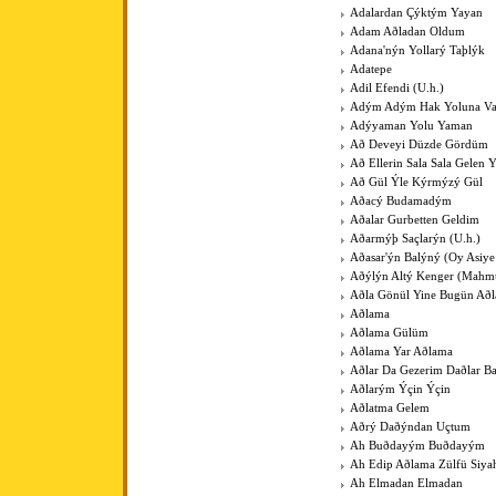
Adalardan Çýktým Yayan
Adam Aðladan Oldum
Adana'nýn Yollarý Taþlýk
Adatepe
Adil Efendi (U.h.)
Adým Adým Hak Yoluna V
Adýyaman Yolu Yaman
Að Deveyi Düzde Gördüm
Að Ellerin Sala Sala Gelen Y
Að Gül Ýle Kýrmýzý Gül
Aðacý Budamadým
Aðalar Gurbetten Geldim
Aðarmýþ Saçlarýn (U.h.)
Aðasar'ýn Balýný (Oy Asiye
Aðýlýn Altý Kenger (Mahm
Aðla Gönül Yine Bugün Að
Aðlama
Aðlama Gülüm
Aðlama Yar Aðlama
Aðlar Da Gezerim Daðlar B
Aðlarým Ýçin Ýçin
Aðlatma Gelem
Aðrý Daðýndan Uçtum
Ah Buðdayým Buðdayým
Ah Edip Aðlama Zülfü Siy
Ah Elmadan Elmadan