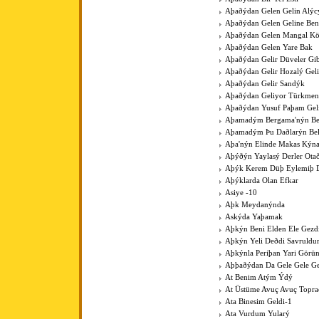
Aþaðýdan Gelen Gelin Alýc
Aþaðýdan Gelen Geline Ben
Aþaðýdan Gelen Mangal K
Aþaðýdan Gelen Yare Bak
Aþaðýdan Gelir Düveler Gib
Aþaðýdan Gelir Hozalý Gel
Aþaðýdan Gelir Sandýk
Aþaðýdan Geliyor Türkme
Aþaðýdan Yusuf Paþam Gel
Aþamadým Bergama'nýn Be
Aþamadým Þu Daðlarýn Bel
Aþa'nýn Elinde Makas Kýna
Aþýðýn Yaylasý Derler Ota
Aþýk Kerem Düþ Eylemiþ D
Aþýklarda Olan Efkar
Asiye -10
Aþk Meydanýnda
Askýda Yaþamak
Aþkýn Beni Elden Ele Gezdi
Aþkýn Yeli Deðdi Savruld
Aþkýnla Periþan Yari Görü
Aþþaðýdan Da Gele Gele Ge
At Benim Atým Ýdý
At Üstüme Avuç Avuç Topr
Ata Binesim Geldi-1
Ata Vurdum Yularý