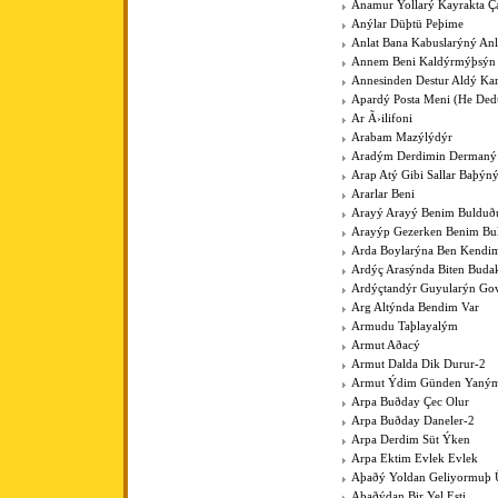
Anamur Yollarý Kayrakta Ç
Anýlar Düþtü Peþime
Anlat Bana Kabuslarýný Anl
Annem Beni Kaldýrmýþsýn
Annesinden Destur Aldý Kar
Apardý Posta Meni (He Ded
Ar Ã›ilifoni
Arabam Mazýlýdýr
Aradým Derdimin Dermaný
Arap Atý Gibi Sallar Baþýn
Ararlar Beni
Arayý Arayý Benim Buldu
Arayýp Gezerken Benim B
Arda Boylarýna Ben Kendim
Ardýç Arasýnda Biten Budak
Ardýçtandýr Guyularýn Go
Arg Altýnda Bendim Var
Armudu Taþlayalým
Armut Aðacý
Armut Dalda Dik Durur-2
Armut Ýdim Günden Yaným
Arpa Buðday Çec Olur
Arpa Buðday Daneler-2
Arpa Derdim Süt Ýken
Arpa Ektim Evlek Evlek
Aþaðý Yoldan Geliyormuþ 
Aþaðýdan Bir Yel Esti