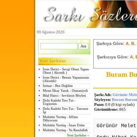
09 Ağustos 2026
Şarkıya Göre:
A
,
B
,
Şarkıcıya Göre:
A
,
Yeni Şarkılar
İrem Derici - Sevgi Olsun Taştan
Buram Bu
Olsun ( Akustik )
İrem Derici - Bensiz Yapamazsın
(Akustik)
İntizar - Ben Değilim
Mesut İlkay Yanık - Osmaniyeli
Şarkı Adı:
Görünür Mele
Bilal Hancı - Sevdanın Böylesi
Söyleyen:
Buram Buram 
Dolu Kadehi Ters Tut -
Üzgünüm
Puan:
0.0 (0 kişi oyladı)
Dolu Kadehi Ters Tut - Tanrının
Görüntüleme:
865
İşi
Muhittin Yurttaş - Affımı
Diliyorum
Görünür Melet
Muhittin Yurttaş - İman Ettim
Muhittin Yurttaş - Ya Rasulallah
Yeni Şarkılar
»