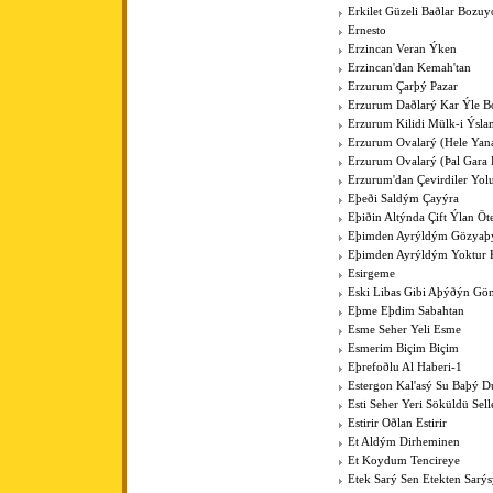
Erkilet Güzeli Baðlar Bozuy
Ernesto
Erzincan Veran Ýken
Erzincan'dan Kemah'tan
Erzurum Çarþý Pazar
Erzurum Daðlarý Kar Ýle Bo
Erzurum Kilidi Mülk-i Ýsla
Erzurum Ovalarý (Hele Yan
Erzurum Ovalarý (Þal Gara 
Erzurum'dan Çevirdiler Yo
Eþeði Saldým Çayýra
Eþiðin Altýnda Çift Ýlan Öt
Eþimden Ayrýldým Gözya
Eþimden Ayrýldým Yoktur 
Esirgeme
Eski Libas Gibi Aþýðýn Gö
Eþme Eþdim Sabahtan
Esme Seher Yeli Esme
Esmerim Biçim Biçim
Eþrefoðlu Al Haberi-1
Estergon Kal'asý Su Baþý 
Esti Seher Yeri Söküldü Sell
Estirir Oðlan Estirir
Et Aldým Dirheminen
Et Koydum Tencireye
Etek Sarý Sen Etekten Sarý