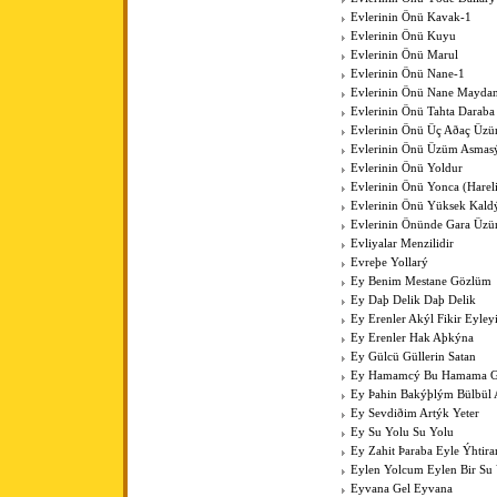
Evlerinin Önü Kavak-1
Evlerinin Önü Kuyu
Evlerinin Önü Marul
Evlerinin Önü Nane-1
Evlerinin Önü Nane Mayda
Evlerinin Önü Tahta Daraba
Evlerinin Önü Üç Aðaç Üzü
Evlerinin Önü Üzüm Asmas
Evlerinin Önü Yoldur
Evlerinin Önü Yonca (Harel
Evlerinin Önü Yüksek Kal
Evlerinin Önünde Gara Üz
Evliyalar Menzilidir
Evreþe Yollarý
Ey Benim Mestane Gözlüm
Ey Daþ Delik Daþ Delik
Ey Erenler Akýl Fikir Eyley
Ey Erenler Hak Aþkýna
Ey Gülcü Güllerin Satan
Ey Hamamcý Bu Hamama Güz
Ey Þahin Bakýþlým Bülbül
Ey Sevdiðim Artýk Yeter
Ey Su Yolu Su Yolu
Ey Zahit Þaraba Eyle Ýhtir
Eylen Yolcum Eylen Bir Su
Eyvana Gel Eyvana