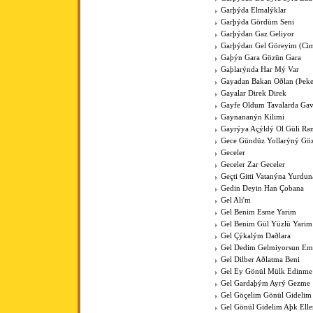
Garþýda Elmalýklar
Garþýda Gördüm Seni
Garþýdan Gaz Geliyor
Garþýdan Gel Göreyim (Cim
Gaþýn Gara Gözün Gara
Gaþlarýnda Har Mý Var
Gayadan Bakan Oðlan (Þeke
Gayalar Direk Direk
Gayfe Oldum Tavalarda Ga
Gaynananýn Kilimi
Gayrýya Açýldý Ol Güli Ra
Gece Gündüz Yollarýný Göz
Geceler
Geceler Zar Geceler
Geçti Gitti Vatanýna Yurdun
Gedin Deyin Han Çobana
Gel Ali'm
Gel Benim Esme Yarim
Gel Benim Gül Yüzlü Yarim
Gel Çýkalým Daðlara
Gel Dedim Gelmiyorsun Em
Gel Dilber Aðlatma Beni
Gel Ey Gönül Mülk Edinme
Gel Gardaþým Ayrý Gezme
Gel Göçelim Gönül Gidelim
Gel Gönül Gidelim Aþk Elle