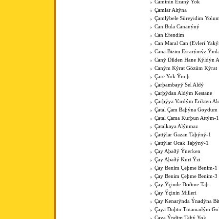
Caminin Ezaný Yok
Çamlar Altýna
Çamlýbele Süreyidim Yolu
Can Bula Cananýný
Can Efendim
Can Maral Can (Evleri Yaký
Cana Bizim Esrarýmýz Ýml
Caný Dilden Hane Kýldýn 
Caným Kýrat Gözüm Kýrat
Çare Yok Ýmiþ
Çarþambayý Sel Aldý
Çarþýdan Aldým Kestane
Çarþýya Vardým Erikten A
Çatal Çam Baþýna Goydum 
Çatal Çama Kurþun Attým-1
Çatalkaya Alýnmaz
Çattýlar Gazan Taþýný-1
Çattýlar Ocak Taþýný-1
Çay Aþaðý Ýnerken
Çay Aþaðý Kurt Ýzi
Çay Benim Çeþme Benim-1
Çay Benim Çeþme Benim-3
Çay Ýçinde Döðme Taþ
Çay Ýçinin Milleri
Çay Kenarýnda Ýnadýna Bit
Çaya Düþtü Tutamadým Go
Çaya Ýndim Taþý Yok