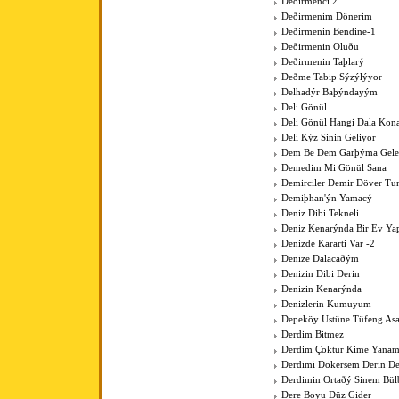
Deðirmenci 2
Deðirmenim Dönerim
Deðirmenin Bendine-1
Deðirmenin Oluðu
Deðirmenin Taþlarý
Deðme Tabip Sýzýlýyor
Delhadýr Baþýndayým
Deli Gönül
Deli Gönül Hangi Dala Kona
Deli Kýz Sinin Geliyor
Dem Be Dem Garþýma Gele
Demedim Mi Gönül Sana
Demirciler Demir Döver Tu
Demiþhan'ýn Yamacý
Deniz Dibi Tekneli
Deniz Kenarýnda Bir Ev Y
Denizde Kararti Var -2
Denize Dalacaðým
Denizin Dibi Derin
Denizin Kenarýnda
Denizlerin Kumuyum
Depeköy Üstüne Tüfeng As
Derdim Bitmez
Derdim Çoktur Kime Yanam
Derdimi Dökersem Derin De
Derdimin Ortaðý Sinem Bül
Dere Boyu Düz Gider