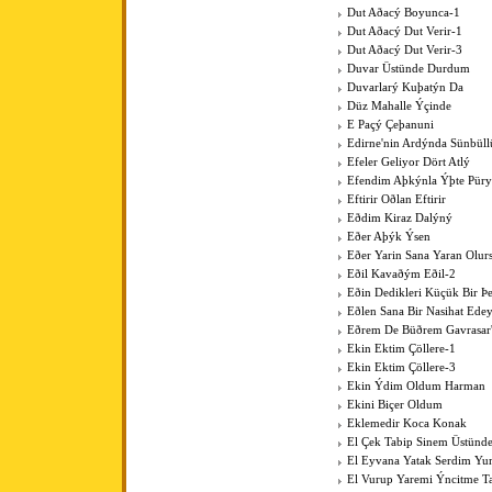
Dut Aðacý Boyunca-1
Dut Aðacý Dut Verir-1
Dut Aðacý Dut Verir-3
Duvar Üstünde Durdum
Duvarlarý Kuþatýn Da
Düz Mahalle Ýçinde
E Paçý Çeþanuni
Edirne'nin Ardýnda Sünbüll
Efeler Geliyor Dört Atlý
Efendim Aþkýnla Ýþte Pür
Eftirir Oðlan Eftirir
Eðdim Kiraz Dalýný
Eðer Aþýk Ýsen
Eðer Yarin Sana Yaran Olur
Eðil Kavaðým Eðil-2
Eðin Dedikleri Küçük Bir Þe
Eðlen Sana Bir Nasihat Ede
Eðrem De Büðrem Gavrasar'
Ekin Ektim Çöllere-1
Ekin Ektim Çöllere-3
Ekin Ýdim Oldum Harman
Ekini Biçer Oldum
Eklemedir Koca Konak
El Çek Tabip Sinem Üstünd
El Eyvana Yatak Serdim Y
El Vurup Yaremi Ýncitme T