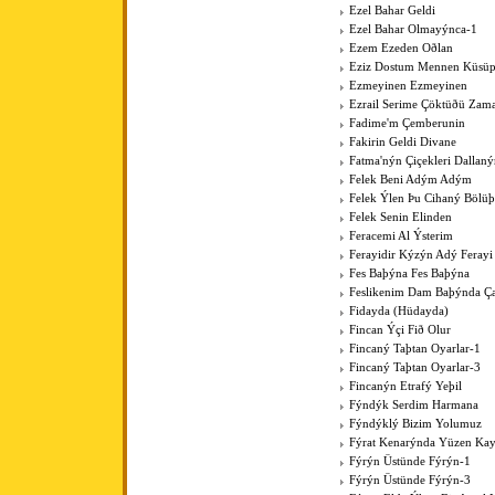
Ezel Bahar Geldi
Ezel Bahar Olmayýnca-1
Ezem Ezeden Oðlan
Eziz Dostum Mennen Küsüp
Ezmeyinen Ezmeyinen
Ezrail Serime Çöktüðü Zam
Fadime'm Çemberunin
Fakirin Geldi Divane
Fatma'nýn Çiçekleri Dallan
Felek Beni Adým Adým
Felek Ýlen Þu Cihaný Bölüþ
Felek Senin Elinden
Feracemi Al Ýsterim
Ferayidir Kýzýn Adý Ferayi
Fes Baþýna Fes Baþýna
Feslikenim Dam Baþýnda Ç
Fidayda (Hüdayda)
Fincan Ýçi Fið Olur
Fincaný Taþtan Oyarlar-1
Fincaný Taþtan Oyarlar-3
Fincanýn Etrafý Yeþil
Fýndýk Serdim Harmana
Fýndýklý Bizim Yolumuz
Fýrat Kenarýnda Yüzen Kay
Fýrýn Üstünde Fýrýn-1
Fýrýn Üstünde Fýrýn-3