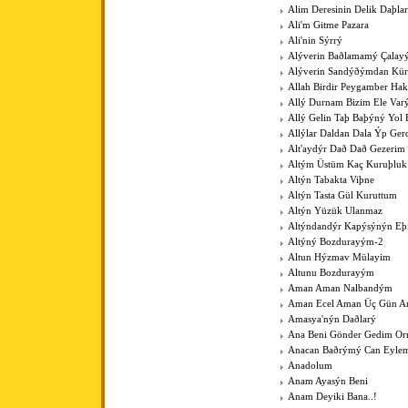
Alim Deresinin Delik Daþla
Ali'm Gitme Pazara
Ali'nin Sýrrý
Alýverin Baðlamamý Çalay
Alýverin Sandýðýmdan Kü
Allah Birdir Peygamber Hak
Allý Durnam Bizim Ele Var
Allý Gelin Taþ Baþýný Yol 
Allýlar Daldan Dala Ýp Ger
Alt'aydýr Dað Dað Gezerim
Altým Üstüm Kaç Kuruþluk
Altýn Tabakta Viþne
Altýn Tasta Gül Kuruttum
Altýn Yüzük Ulanmaz
Altýndandýr Kapýsýnýn Eþ
Altýný Bozdurayým-2
Altun Hýzmav Mülayim
Altunu Bozdurayým
Aman Aman Nalbandým
Aman Ecel Aman Üç Gün Ar
Amasya'nýn Daðlarý
Ana Beni Gönder Gedim O
Anacan Baðrýmý Can Eyle
Anadolum
Anam Ayasýn Beni
Anam Deyiki Bana..!