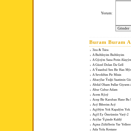
Yorum:
Buram Buram An
3ira & Tsira
A Buðdeyim Buðdeyim
A Gýzým Sana Potin Alayý
A Güzel Dolan Da Gell
A Ýstanbul Sen Bir Han Mý
A Sevdiðim Pir Misin
Abacýlar Ýniþi Saatimin G
Abdal Olsam Þallar Giysem
Abur Cubur Adam
Acem Kýzý
Acep Bir Karuban Hane Bu
Acý Biberim Acý
Açýðým Yok Kapalým Yok
Açýl Ey Ömrümün Varý-2
Acýlar Ýçimde Kaldý
Açma Zülüflerin Yar Yeller
Ada Yolu Kestane