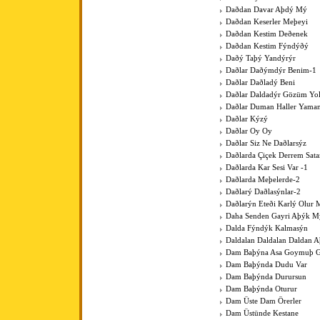
Daðdan Davar Aþdý Mý
Daðdan Keserler Meþeyi
Daðdan Kestim Deðenek
Daðdan Kestim Fýndýðý
Daðý Taþý Yandýrýr
Daðlar Daðýmdýr Benim-1
Daðlar Daðladý Beni
Daðlar Daldadýr Gözüm Yo
Daðlar Duman Haller Yama
Daðlar Kýzý
Daðlar Oy Oy
Daðlar Siz Ne Daðlarsýz
Daðlarda Çiçek Derrem Sat
Daðlarda Kar Sesi Var -1
Daðlarda Meþelerde-2
Daðlarý Daðlasýnlar-2
Daðlarýn Eteði Karlý Olur 
Daha Senden Gayri Aþýk M
Dalda Fýndýk Kalmasýn
Daldalan Daldalan Daldan 
Dam Baþýna Asa Goymuþ G
Dam Baþýnda Dudu Var
Dam Baþýnda Durursun
Dam Baþýnda Oturur
Dam Üste Dam Örerler
Dam Üstünde Kestane