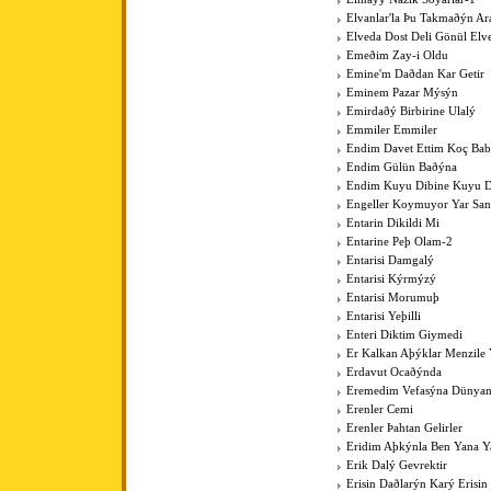
Elvanlar'la Þu Takmaðýn Ar
Elveda Dost Deli Gönül Elv
Emeðim Zay-i Oldu
Emine'm Daðdan Kar Getir
Eminem Pazar Mýsýn
Emirdaðý Birbirine Ulalý
Emmiler Emmiler
Endim Davet Ettim Koç Ba
Endim Gülün Baðýna
Endim Kuyu Dibine Kuyu D
Engeller Koymuyor Yar San
Entarin Dikildi Mi
Entarine Peþ Olam-2
Entarisi Damgalý
Entarisi Kýrmýzý
Entarisi Morumuþ
Entarisi Yeþilli
Enteri Diktim Giymedi
Er Kalkan Aþýklar Menzile Y
Erdavut Ocaðýnda
Eremedim Vefasýna Dünya
Erenler Cemi
Erenler Þahtan Gelirler
Eridim Aþkýnla Ben Yana Y
Erik Dalý Gevrektir
Erisin Daðlarýn Karý Erisin