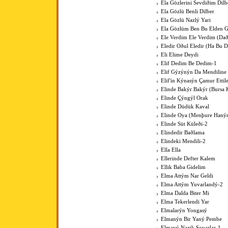
Ela Gözlerini Sevdiðim Dilb
Ela Gözlü Benli Dilber
Ela Gözlü Nazlý Yari
Ela Gözlüm Ben Bu Elden 
Ele Verdim Ele Verdim (Dað
Eledir Oðul Eledir (Ha Bu D
Eli Elime Deydi
Elif Dedim Be Dedim-1
Elif Gýzýnýn Da Mendiline
Elif'in Kýnasýn Çamur Ettil
Elinde Bakýr Bakýr (Bursa 
Elinde Çýngýl Orak
Elinde Düdük Kaval
Elinde Oya (Menþure Haný
Elinde Süt Küleði-2
Elindedir Baðlama
Elindeki Mendili-2
Ella Ella
Ellerinde Defter Kalem
Ellik Baba Gidelim
Elma Attým Nar Geldi
Elma Attým Yuvarlandý-2
Elma Dalda Biter Mi
Elma Tekerlendi Yar
Elmalarýn Yongasý
Elmanýn Bir Yaný Pembe
Elmayý Nazik Soyarlar-1