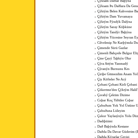
Çýksam Daðlar Baþýna
Çýksam Þu Daðlara Da Gene
Çýktým Belen Kahvesine B
Çýktým Dam Yuvamaya
Çýktým Fýndýk Dalýna
Çýktým Saray Köþküne
Çýktým Tandýr Baþýna
Çýktým Yücesine Seyran E
Cilvelenip Ne Karþýmda Du
Çimende Sürü Gazlar
Çimenli Bahçede Bulgur Eli
Çine Çayý Taþkýn Olur
Çýra Attým Yanmadý
Çýranýn Burnunu Kes
Çiriþe Gitmezdim Anam Yol
Çiy Köfteler Ne Acý
Çobani Çobani Kirli Çobani
Çökertme'den Çýktým Halil
Çorabý Çektim Dizime
Coþar Koç Yiðitler Coþar
Çubuðum Yok Yol Üstüne 
Çubuðuna Lüleyim
Çukur Yaylasýnýn Yolu Düz
Dadiþüimi
Dað Baþýnda Kestane
Daðda Da Davar Güderim (
Daðda Kýrarlar Cevizi