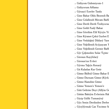
Gidiyom Gidemiyom-1
Gidiyorum Aðlama
Gýnayý Ezerler Tasda
Gine Bahar Oldu Bezendi Ba
Gine Celallendi Meram Baðl
Gine Dertli Dertli Ýniliyors
Gine Geldi Faslý Bahar
Gine Gördüm Elif Kýzýn Y
Gine Kýsmet Çekti Gurbet El
Gine Vedalaþtý Dildarý Yar
Gine Yeþillendi Acýpayam Y
Gine Yeþillendi Germir Bað
Gýr Çeþmeden Sular Ýçti
Giresun Kayýklarý
Giresun'un Evleri
Gýrma Taþýn Kenarý
Git Kaladan Kar Getir
Gitme Bülbül Gitme Bahar E
Gitme Durnam Gitme (Kýrk
Gitme Hamdim Gitme
Gitme Yemen'e Yemen'e
Gitti Gelirim Deyi (Allým 
Gittim Baktým Evlerinin Ha
Giyip Güllü Tumanýný
Gýz Senin Derdinden Derb
Gýzýlýrmak Can Ýncitme S