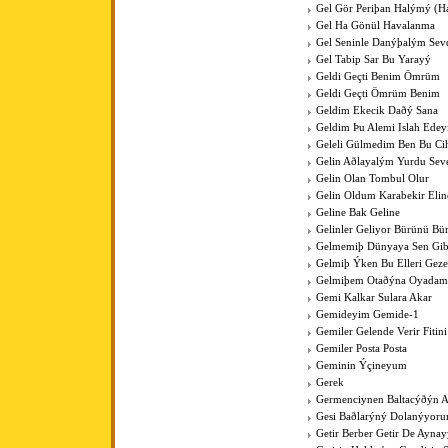
Gel Gör Periþan Halýmý (H
Gel Ha Gönül Havalanma
Gel Seninle Danýþalým Sev
Gel Tabip Sar Bu Yarayý
Geldi Geçti Benim Ömrüm
Geldi Geçti Ömrüm Benim
Geldim Ekecik Daðý Sana
Geldim Þu Alemi Islah Ede
Geleli Gülmedim Ben Bu Cih
Gelin Aðlayalým Yurdu Sev
Gelin Olan Tombul Olur
Gelin Oldum Karabekir Elin
Geline Bak Geline
Gelinler Geliyor Bürünü Bü
Gelmemiþ Dünyaya Sen Gib
Gelmiþ Ýken Bu Elleri Gez
Gelmiþem Otaðýna Oyadam
Gemi Kalkar Sulara Akar
Gemideyim Gemide-1
Gemiler Gelende Verir Fitini
Gemiler Posta Posta
Geminin Ýçineyum
Gerek
Germenciynen Baltacýðýn A
Gesi Baðlarýný Dolanýyoru
Getir Berber Getir De Aynay