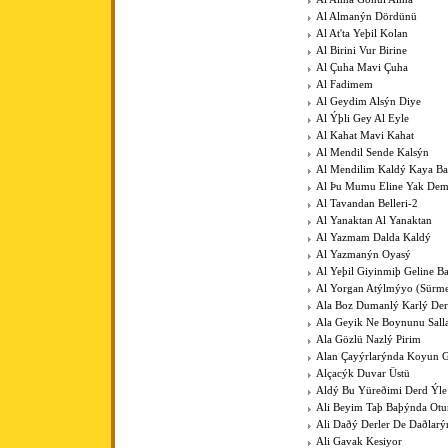
Al Almanýn Dördünü
Al At'ta Yeþil Kolan
Al Birini Vur Birine
Al Çuha Mavi Çuha
Al Fadimem
Al Geydim Alsýn Diye
Al Ýþli Gey Al Eyle
Al Kahat Mavi Kahat
Al Mendil Sende Kalsýn
Al Mendilim Kaldý Kaya B
Al Þu Mumu Eline Yak De
Al Tavandan Belleri-2
Al Yanaktan Al Yanaktan
Al Yazmam Dalda Kaldý
Al Yazmanýn Oyasý
Al Yeþil Giyinmiþ Geline B
Al Yorgan Atýlmýyo (Sürme
Ala Boz Dumanlý Karlý Der
Ala Geyik Ne Boynunu Sall
Ala Gözlü Nazlý Pirim
Alan Çayýrlarýnda Koyun G
Alçacýk Duvar Üstü
Aldý Bu Yüreðimi Derd Ýle
Ali Beyim Taþ Baþýnda Otu
Ali Daðý Derler De Daðlarý
Ali Gavak Kesiyor