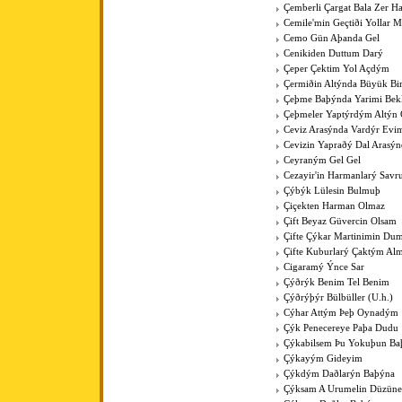
Çemberli Çargat Bala Zer 
Cemile'min Geçtiði Yollar M
Cemo Gün Aþanda Gel
Cenikiden Duttum Darý
Çeper Çektim Yol Açdým
Çermiðin Altýnda Büyük Bi
Çeþme Baþýnda Yarimi Bek
Çeþmeler Yaptýrdým Altýn 
Ceviz Arasýnda Vardýr Evi
Cevizin Yapraðý Dal Arasýn
Ceyraným Gel Gel
Cezayir'in Harmanlarý Savr
Çýbýk Lülesin Bulmuþ
Çiçekten Harman Olmaz
Çift Beyaz Güvercin Olsam
Çifte Çýkar Martinimin Du
Çifte Kuburlarý Çaktým Al
Cigaramý Ýnce Sar
Çýðrýk Benim Tel Benim
Çýðrýþýr Bülbüller (U.h.)
Cýhar Attým Þeþ Oynadým
Çýk Penecereye Paþa Dudu
Çýkabilsem Þu Yokuþun Ba
Çýkayým Gideyim
Çýkdým Daðlarýn Baþýna
Çýksam A Urumelin Düzüne