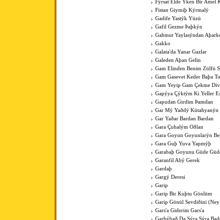
Fýrsat Elde Ýken Bir Amel 
Fistan Giymiþ Kýrmalý
Gadife Yastýk Yüzü
Gafil Gezme Þaþkýn
Gahmut Yaylasýndan Aþark
Gakko
Galata'da Yanar Gazlar
Galeden Aþan Gelin
Gam Elinden Benim Zülfü 
Gam Gasevet Keder Baþa T
Gam Yeyip Gam Çekme Div
Gapýya Çýktým Ki Yeller E
Gapudan Girdim Þamdan
Gar Mý Yaðdý Kütahyanýn
Gar Yaðar Bardan Bardan
Gara Çuhalým Oðlan
Gara Goyun Goyunlarýn Bey
Gara Guþ Yuva Yapmýþ
Garabaþ Goyunu Güde Güde
Garanfil Abý Gerek
Gardaþ
Gargý Deresi
Garip
Garip Bir Kuþtu Gönlüm
Garip Gönül Sevdiðini (Ney
Gars'a Giderim Gars'a
Garþýbað Da Sýra Sýra Bad