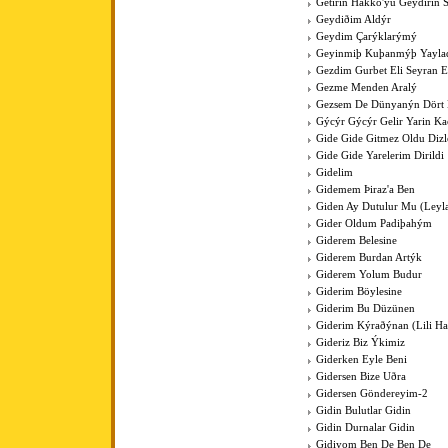
Getirin Hakko'yu Geydirin 
Geydiðim Aldýr
Geydim Çarýklarýmý
Geyinmiþ Kuþanmýþ Yaylad
Gezdim Gurbet Eli Seyran 
Gezme Menden Aralý
Gezsem De Dünyanýn Dört
Gýcýr Gýcýr Gelir Yarin K
Gide Gide Gitmez Oldu Dizl
Gide Gide Yarelerim Dirildi
Gidelim
Gidemem Þiraz'a Ben
Giden Ay Dutulur Mu (Leyla'
Gider Oldum Padiþahým
Giderem Belesine
Giderem Burdan Artýk
Giderem Yolum Budur
Giderim Böylesine
Giderim Bu Düzünen
Giderim Kýraðýnan (Lili Hal
Gideriz Biz Ýkimiz
Giderken Eyle Beni
Gidersen Bize Uðra
Gidersen Göndereyim-2
Gidin Bulutlar Gidin
Gidin Durnalar Gidin
Gidiyom Ben De Ben De