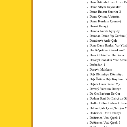
Dam Üstünde Uzun Uzun Bac
Dama Attým Deynekleri
Dama Bulgur Sererler-2
Dama Çýkma Üþürsün
Dama Kurdum Çatmayý
Damat Halayý
Damda Kürek Kýrýldý
Damdan Dama Ýp Gerdim (Þ
Damýmýz Ardý Çöle
Dane Dane Benleri Var Yüz
Dar Köprüden Geçerken-2
Dara Zülfün Sar Her Yana
Daracýk Sokakta Yare Kav
Darbedar -1
Dargýn Mahkum
Daþ Dönmüyo Dönmüyo
Daþ Üstüne Daþ Koydum B
Daþda Fener Yanar Mý
Davarý Vurdum Dereye
De Get Bayburt De Get
Dedem Beni Bir Bahçýya G
Dedim Dilber Didelerin Isl
Defimi Çala Çala (Nazlým Y
Deðirmen Dört Dolanýr
Deðirmen Üstü Çiçek-1
Deðirmen Üstü Çiçek-3