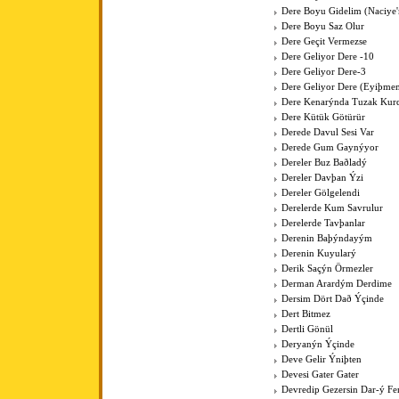
Dere Boyu Gidelim (Naciye
Dere Boyu Saz Olur
Dere Geçit Vermezse
Dere Geliyor Dere -10
Dere Geliyor Dere-3
Dere Geliyor Dere (Eyiþme
Dere Kenarýnda Tuzak Kurd
Dere Kütük Götürür
Derede Davul Sesi Var
Derede Gum Gaynýyor
Dereler Buz Baðladý
Dereler Davþan Ýzi
Dereler Gölgelendi
Derelerde Kum Savrulur
Derelerde Tavþanlar
Derenin Baþýndayým
Derenin Kuyularý
Derik Saçýn Örmezler
Derman Arardým Derdime
Dersim Dört Dað Ýçinde
Dert Bitmez
Dertli Gönül
Deryanýn Ýçinde
Deve Gelir Ýniþten
Devesi Gater Gater
Devredip Gezersin Dar-ý F