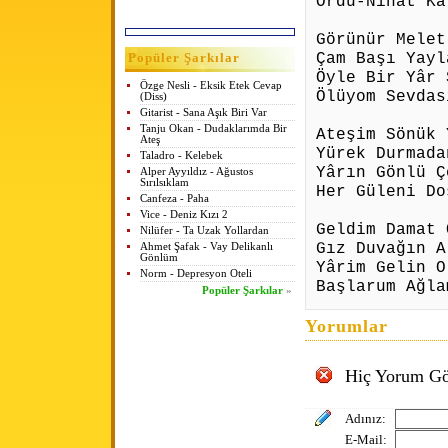
Ordu-Nihat Ka
Görünür Melet
Çam Başı Yayl
Popüler Şarkılar
Öyle Bir Yâr 
Özge Nesli - Eksik Etek Cevap
Ölüyom Sevdas
(Diss)
Gitarist - Sana Aşık Biri Var
Tanju Okan - Dudaklarımda Bir
Ateşim Sönük 
Ateş
Yürek Durmada
Taladro - Kelebek
Yârın Gönlü Ç
Alper Ayyıldız - Ağustos
Sırılsıklam
Her Güleni Do
Canfeza - Paha
Vice - Deniz Kızı 2
Geldim Damat 
Nilüfer - Ta Uzak Yollardan
Gız Duvağın A
Ahmet Şafak - Vay Delikanlı
Gönlüm
Yârim Gelin O
Norm - Depresyon Oteli
Başlarum Ağla
Popüler Şarkılar
»
Yorumlar
Hiç Yorum Gö
Adınız:
E-Mail: