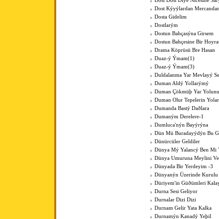
Dost Dost Diye Nicesine Sa
Dost Kýyýlardan Mercanda
Dosta Gidelim
Dostlarým
Dostun Bahçasýna Girsem
Dostun Bahçesine Bir Hoyra
Drama Köprüsü Bre Hasan
Duaz-ý Ýmam(1)
Duaz-ý Ýmam(3)
Duldalanma Yar Mevlayý Se
Duman Aldý Yollarýmý
Duman Çökmüþ Yar Yolun
Duman Olur Tepelerin Yola
Dumanda Bastý Daðlara
Dumaným Derelere-1
Dumluca'nýn Bayýrýna
Dün Mü Buradayýdýn Bu G
Dünürcüler Geldiler
Dünya Mý Yalancý Ben Mi 
Dünya Umuruna Meylini V
Dünyada Bir Yerdeyim -3
Dünyanýn Üzerinde Kurulu
Düriyem'in Güðümleri Kala
Durna Sesi Geliyor
Durnalar Dizi Dizi
Durnam Gelir Yata Kalka
Durnamýn Kanadý Yeþil