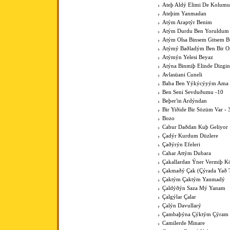
Ateþ Aldý Elimi De Kolumu
Ateþim Yanmadan
Atým Araptýr Benim
Atým Durdu Ben Yoruldum
Atým Olsa Binsem Gitsem B
Atýmý Baðladým Ben Bir 
Atýmýn Yelesi Beyaz
Atýna Binmiþ Elinde Dizgin
Avlasüani Cuneli
Baba Ben Yýkýcýyým Ama K
Ben Seni Sevduðumu -10
Beþer'in Ardýndan
Bir Yiðide Bir Sözüm Var - 
Bozo
Cabur Daðdan Kuþ Geliyor
Çadýr Kurdum Düzlere
Çaðýrýn Efeleri
Cahar Attým Dubara
Çakallardan Ýner Vermiþ 
Çakmaðý Çak (Çýrada Yað 
Çaktým Çaktým Yanmadý
Çaldýðýn Saza Mý Yanam
Çalgýlar Çalar
Çalýn Davullarý
Çambaþýna Çýktým Çýram
Camilerde Minare