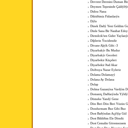
Devrent Deresini Duman Bü
Deymen Tepesinde Çaldýðý
Didou Nana
Diktiðimiz Fidanlarýn
Dýlo
Dinek Daðý Yeni Geldim Gur
Dinle Sana Bir Nasihat Ede
Dirmilcik'ten Gider Yaylaný
Diþlerin Ýncidendir
Divane Aþýk Gibi -3
Diyarbakýr Bu Mudur
Diyarbakýr Geceleri
Diyarbekir Küçeleri
Diyarbekir Þad Akar
Doðruya Nazar Eyleriz
Dolama Dolamayý
Dolana Ay Dolana
Dolap
Dolma Gazanýna Vardým D
Domaniç Daðlarýnda Yýldýz
Dömeke Yandý Gene
Dön Beri Dön Beri Yüzün 
Dondurmam Buz Gibi Buz
Dost Baðýndan Açýlýp Gül
Dost Bildiðim Ele Döndü
Dost Cemalin Göremezsem