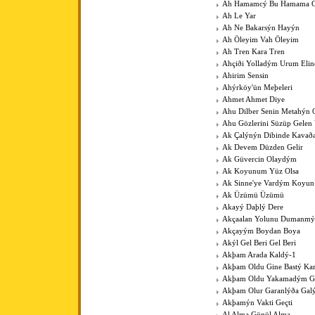
Ah Hamamcý Bu Hamama Gü
Ah Le Yar
Ah Ne Bakarsýn Hayýn
Ah Öleyim Vah Öleyim
Ah Tren Kara Tren
Ahçiði Yolladým Urum Elin
Ahirim Sensin
Ahýrköy'ün Meþeleri
Ahmet Ahmet Diye
Ahu Dilber Senin Metahýn
Ahu Gözlerini Süzüp Gelen 
Ak Çalýnýn Dibinde Kavað
Ak Devem Düzden Gelir
Ak Güvercin Olaydým
Ak Koyunum Yüz Olsa
Ak Sinne'ye Vardým Koyu
Ak Üzümü Üzümü
Akayý Daþlý Dere
Akçaalan Yolunu Dumanmý
Akçayým Boydan Boya
Akýl Gel Beri Gel Beri
Akþam Arada Kaldý-1
Akþam Oldu Gine Bastý Kar
Akþam Oldu Yakamadým 
Akþam Olur Garanlýða Gal
Akþamýn Vakti Geçti
Al Alma Gönül Alma