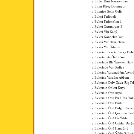
Ettiler Dost Nazarýndan
Evim Kireç Dutmuyor
Evimize Gelin Gelir
Evleri Fadimeli
Evleri Fadime'lim 1
Evleri Görünüyor-2
Evleri Ýki Katlý
Evleri Köndelen Yar
Evleri Var Hane Hane
Evleri Yol Üstüdür
Evlerim Evlerim Saray Evle
Evlerimizin Önü Cami
Evlerinde Bir Ýpekten Halý
Evlerinde Var Badiya
Evlerine Varamadým Arýmd
Evlerine Vardým Aðþam
Evlerinin Dalý Gaya (Üç Tell
Evlerinin Önleri Kuyu
Evlerinin Önü Arpa
Evlerinin Önü Bir Ufak Yok
Evlerinin Önü Budur
Evlerinin Önü Bulgur Kaza
Evlerinin Önü Çevirme Çar
Evlerinin Önü De Ýðde
Evlerinin Önü Guþlar Darýs
Evlerinin Önü Handýr-2
Evlerinin Önü Ýðde Dallarý