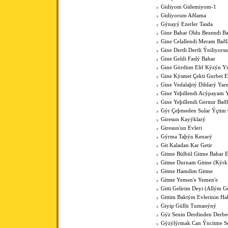
Gidiyom Gidemiyom-1
Gidiyorum Aðlama
Gýnayý Ezerler Tasda
Gine Bahar Oldu Bezendi Ba
Gine Celallendi Meram Baðl
Gine Dertli Dertli Ýniliyors
Gine Geldi Faslý Bahar
Gine Gördüm Elif Kýzýn Y
Gine Kýsmet Çekti Gurbet El
Gine Vedalaþtý Dildarý Yar
Gine Yeþillendi Acýpayam Y
Gine Yeþillendi Germir Bað
Gýr Çeþmeden Sular Ýçti
Giresun Kayýklarý
Giresun'un Evleri
Gýrma Taþýn Kenarý
Git Kaladan Kar Getir
Gitme Bülbül Gitme Bahar E
Gitme Durnam Gitme (Kýrk
Gitme Hamdim Gitme
Gitme Yemen'e Yemen'e
Gitti Gelirim Deyi (Allým 
Gittim Baktým Evlerinin Ha
Giyip Güllü Tumanýný
Gýz Senin Derdinden Derb
Gýzýlýrmak Can Ýncitme S