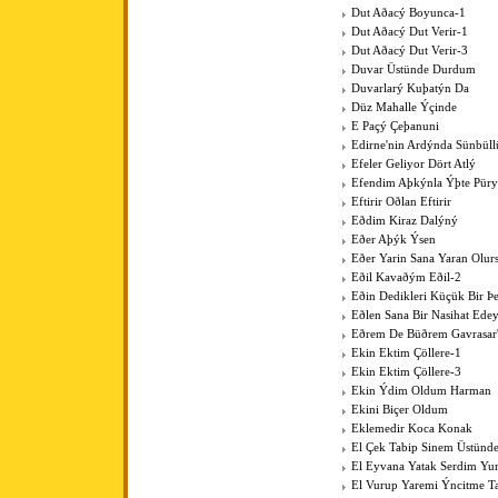
Dut Aðacý Boyunca-1
Dut Aðacý Dut Verir-1
Dut Aðacý Dut Verir-3
Duvar Üstünde Durdum
Duvarlarý Kuþatýn Da
Düz Mahalle Ýçinde
E Paçý Çeþanuni
Edirne'nin Ardýnda Sünbüll
Efeler Geliyor Dört Atlý
Efendim Aþkýnla Ýþte Pür
Eftirir Oðlan Eftirir
Eðdim Kiraz Dalýný
Eðer Aþýk Ýsen
Eðer Yarin Sana Yaran Olur
Eðil Kavaðým Eðil-2
Eðin Dedikleri Küçük Bir Þe
Eðlen Sana Bir Nasihat Ede
Eðrem De Büðrem Gavrasar'
Ekin Ektim Çöllere-1
Ekin Ektim Çöllere-3
Ekin Ýdim Oldum Harman
Ekini Biçer Oldum
Eklemedir Koca Konak
El Çek Tabip Sinem Üstünd
El Eyvana Yatak Serdim Y
El Vurup Yaremi Ýncitme T