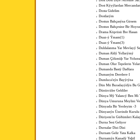
Dost Dost Diye Nicesine Sa
Dost Kýyýlardan Mercanda
Dosta Gidelim
Dostlarým
Dostun Bahçasýna Girsem
Dostun Bahçesine Bir Hoyra
Drama Köprüsü Bre Hasan
Duaz-ý Ýmam(1)
Duaz-ý Ýmam(3)
Duldalanma Yar Mevlayý Se
Duman Aldý Yollarýmý
Duman Çökmüþ Yar Yolun
Duman Olur Tepelerin Yola
Dumanda Bastý Daðlara
Dumaným Derelere-1
Dumluca'nýn Bayýrýna
Dün Mü Buradayýdýn Bu G
Dünürcüler Geldiler
Dünya Mý Yalancý Ben Mi 
Dünya Umuruna Meylini V
Dünyada Bir Yerdeyim -3
Dünyanýn Üzerinde Kurulu
Düriyem'in Güðümleri Kala
Durna Sesi Geliyor
Durnalar Dizi Dizi
Durnam Gelir Yata Kalka
Durnamýn Kanadý Yeþil