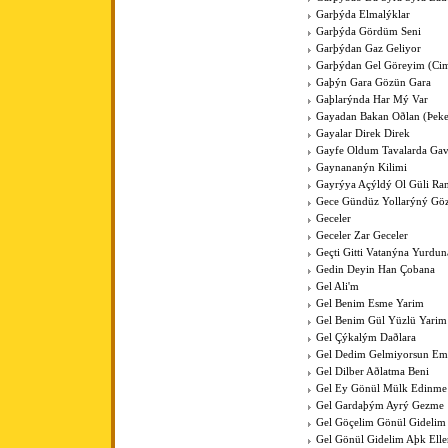
Garþýda Elmalýklar
Garþýda Gördüm Seni
Garþýdan Gaz Geliyor
Garþýdan Gel Göreyim (Cim
Gaþýn Gara Gözün Gara
Gaþlarýnda Har Mý Var
Gayadan Bakan Oðlan (Þeke
Gayalar Direk Direk
Gayfe Oldum Tavalarda Ga
Gaynananýn Kilimi
Gayrýya Açýldý Ol Güli Ra
Gece Gündüz Yollarýný Göz
Geceler
Geceler Zar Geceler
Geçti Gitti Vatanýna Yurdun
Gedin Deyin Han Çobana
Gel Ali'm
Gel Benim Esme Yarim
Gel Benim Gül Yüzlü Yarim
Gel Çýkalým Daðlara
Gel Dedim Gelmiyorsun Em
Gel Dilber Aðlatma Beni
Gel Ey Gönül Mülk Edinme
Gel Gardaþým Ayrý Gezme
Gel Göçelim Gönül Gidelim
Gel Gönül Gidelim Aþk Elle