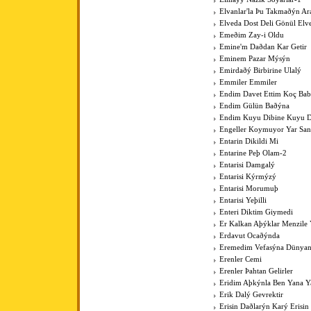
Elvanlar'la Þu Takmaðýn Ar
Elveda Dost Deli Gönül Elv
Emeðim Zay-i Oldu
Emine'm Daðdan Kar Getir
Eminem Pazar Mýsýn
Emirdaðý Birbirine Ulalý
Emmiler Emmiler
Endim Davet Ettim Koç Ba
Endim Gülün Baðýna
Endim Kuyu Dibine Kuyu D
Engeller Koymuyor Yar San
Entarin Dikildi Mi
Entarine Peþ Olam-2
Entarisi Damgalý
Entarisi Kýrmýzý
Entarisi Morumuþ
Entarisi Yeþilli
Enteri Diktim Giymedi
Er Kalkan Aþýklar Menzile Y
Erdavut Ocaðýnda
Eremedim Vefasýna Dünya
Erenler Cemi
Erenler Þahtan Gelirler
Eridim Aþkýnla Ben Yana Y
Erik Dalý Gevrektir
Erisin Daðlarýn Karý Erisin