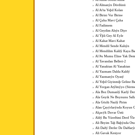
Al Almanýn Dördünü
Al At'ta Yeþil Kolan
Al Birini Vur Birine
Al Çuha Mavi Çuha
Al Fadimem
Al Geydim Alsýn Diye
Al Ýþli Gey Al Eyle
Al Kahat Mavi Kahat
Al Mendil Sende Kalsýn
Al Mendilim Kaldý Kaya B
Al Þu Mumu Eline Yak De
Al Tavandan Belleri-2
Al Yanaktan Al Yanaktan
Al Yazmam Dalda Kaldý
Al Yazmanýn Oyasý
Al Yeþil Giyinmiþ Geline B
Al Yorgan Atýlmýyo (Sürme
Ala Boz Dumanlý Karlý Der
Ala Geyik Ne Boynunu Sall
Ala Gözlü Nazlý Pirim
Alan Çayýrlarýnda Koyun G
Alçacýk Duvar Üstü
Aldý Bu Yüreðimi Derd Ýle
Ali Beyim Taþ Baþýnda Otu
Ali Daðý Derler De Daðlarý
Ali Gavak Kesiyor