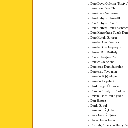
Dere Boyu Gidelim (Naciye
Dere Boyu Saz Olur
Dere Geçit Vermezse
Dere Geliyor Dere -10
Dere Geliyor Dere-3
Dere Geliyor Dere (Eyiþme
Dere Kenarýnda Tuzak Kurd
Dere Kütük Götürür
Derede Davul Sesi Var
Derede Gum Gaynýyor
Dereler Buz Baðladý
Dereler Davþan Ýzi
Dereler Gölgelendi
Derelerde Kum Savrulur
Derelerde Tavþanlar
Derenin Baþýndayým
Derenin Kuyularý
Derik Saçýn Örmezler
Derman Arardým Derdime
Dersim Dört Dað Ýçinde
Dert Bitmez
Dertli Gönül
Deryanýn Ýçinde
Deve Gelir Ýniþten
Devesi Gater Gater
Devredip Gezersin Dar-ý F