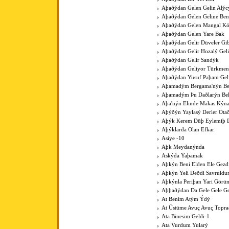
Aþaðýdan Gelen Gelin Alýc
Aþaðýdan Gelen Geline Ben
Aþaðýdan Gelen Mangal K
Aþaðýdan Gelen Yare Bak
Aþaðýdan Gelir Düveler Gib
Aþaðýdan Gelir Hozalý Gel
Aþaðýdan Gelir Sandýk
Aþaðýdan Geliyor Türkme
Aþaðýdan Yusuf Paþam Gel
Aþamadým Bergama'nýn Be
Aþamadým Þu Daðlarýn Bel
Aþa'nýn Elinde Makas Kýna
Aþýðýn Yaylasý Derler Ota
Aþýk Kerem Düþ Eylemiþ D
Aþýklarda Olan Efkar
Asiye -10
Aþk Meydanýnda
Askýda Yaþamak
Aþkýn Beni Elden Ele Gezdi
Aþkýn Yeli Deðdi Savruld
Aþkýnla Periþan Yari Görü
Aþþaðýdan Da Gele Gele Ge
At Benim Atým Ýdý
At Üstüme Avuç Avuç Topr
Ata Binesim Geldi-1
Ata Vurdum Yularý