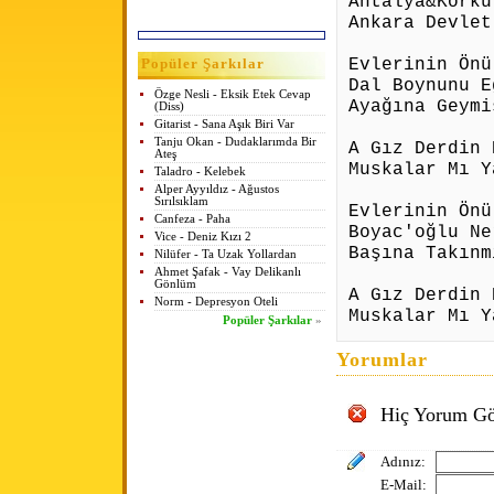
Antalya&Korku
Ankara Devlet
Evlerinin Önü
Popüler Şarkılar
Dal Boynunu E
Özge Nesli - Eksik Etek Cevap
Ayağına Geymi
(Diss)
Gitarist - Sana Aşık Biri Var
Tanju Okan - Dudaklarımda Bir
A Gız Derdin 
Ateş
Muskalar Mı Y
Taladro - Kelebek
Alper Ayyıldız - Ağustos
Sırılsıklam
Evlerinin Önü
Canfeza - Paha
Boyac'oğlu Ne
Vice - Deniz Kızı 2
Başına Takınm
Nilüfer - Ta Uzak Yollardan
Ahmet Şafak - Vay Delikanlı
Gönlüm
A Gız Derdin 
Norm - Depresyon Oteli
Muskalar Mı Y
Popüler Şarkılar
»
Yorumlar
Hiç Yorum Gö
Adınız:
E-Mail: