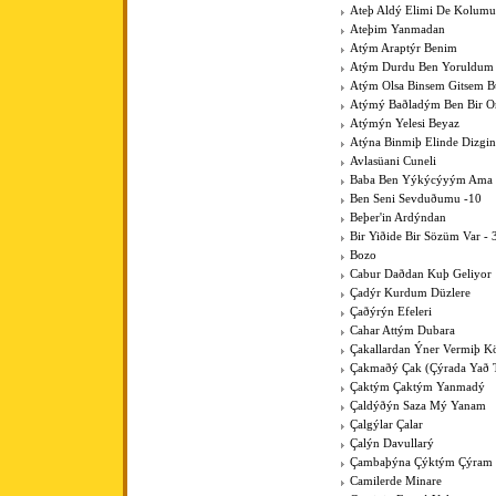
Ateþ Aldý Elimi De Kolumu
Ateþim Yanmadan
Atým Araptýr Benim
Atým Durdu Ben Yoruldum
Atým Olsa Binsem Gitsem B
Atýmý Baðladým Ben Bir 
Atýmýn Yelesi Beyaz
Atýna Binmiþ Elinde Dizgin
Avlasüani Cuneli
Baba Ben Yýkýcýyým Ama K
Ben Seni Sevduðumu -10
Beþer'in Ardýndan
Bir Yiðide Bir Sözüm Var - 
Bozo
Cabur Daðdan Kuþ Geliyor
Çadýr Kurdum Düzlere
Çaðýrýn Efeleri
Cahar Attým Dubara
Çakallardan Ýner Vermiþ 
Çakmaðý Çak (Çýrada Yað 
Çaktým Çaktým Yanmadý
Çaldýðýn Saza Mý Yanam
Çalgýlar Çalar
Çalýn Davullarý
Çambaþýna Çýktým Çýram
Camilerde Minare