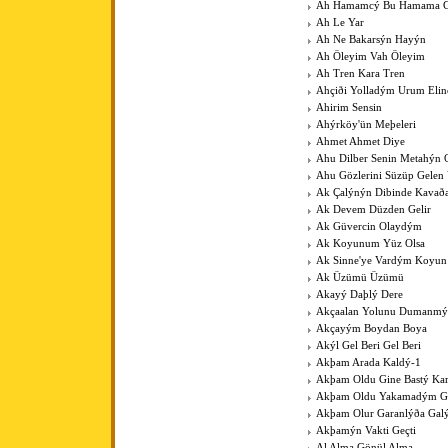
Ah Hamamcý Bu Hamama Gü
Ah Le Yar
Ah Ne Bakarsýn Hayýn
Ah Öleyim Vah Öleyim
Ah Tren Kara Tren
Ahçiði Yolladým Urum Elin
Ahirim Sensin
Ahýrköy'ün Meþeleri
Ahmet Ahmet Diye
Ahu Dilber Senin Metahýn
Ahu Gözlerini Süzüp Gelen 
Ak Çalýnýn Dibinde Kavað
Ak Devem Düzden Gelir
Ak Güvercin Olaydým
Ak Koyunum Yüz Olsa
Ak Sinne'ye Vardým Koyu
Ak Üzümü Üzümü
Akayý Daþlý Dere
Akçaalan Yolunu Dumanmý
Akçayým Boydan Boya
Akýl Gel Beri Gel Beri
Akþam Arada Kaldý-1
Akþam Oldu Gine Bastý Kar
Akþam Oldu Yakamadým 
Akþam Olur Garanlýða Gal
Akþamýn Vakti Geçti
Al Alma Gönül Alma