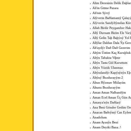
Alim Deresinin Delik Daþla
Ali'm Gitme Pazara
Ali'nin Sýrrý
Alýverin Baðlamamý Çalay
Alýverin Sandýðýmdan Kü
Allah Birdir Peygamber Hak
Allý Durnam Bizim Ele Var
Allý Gelin Taþ Baþýný Yol 
Allýlar Daldan Dala Ýp Ger
Alt'aydýr Dað Dað Gezerim
Altým Üstüm Kaç Kuruþluk
Altýn Tabakta Viþne
Altýn Tasta Gül Kuruttum
Altýn Yüzük Ulanmaz
Altýndandýr Kapýsýnýn Eþ
Altýný Bozdurayým-2
Altun Hýzmav Mülayim
Altunu Bozdurayým
Aman Aman Nalbandým
Aman Ecel Aman Üç Gün Ar
Amasya'nýn Daðlarý
Ana Beni Gönder Gedim O
Anacan Baðrýmý Can Eyle
Anadolum
Anam Ayasýn Beni
Anam Deyiki Bana..!