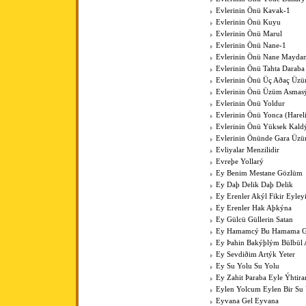
Evlerinin Önü Kavak-1
Evlerinin Önü Kuyu
Evlerinin Önü Marul
Evlerinin Önü Nane-1
Evlerinin Önü Nane Mayda
Evlerinin Önü Tahta Daraba
Evlerinin Önü Üç Aðaç Üzü
Evlerinin Önü Üzüm Asmas
Evlerinin Önü Yoldur
Evlerinin Önü Yonca (Harel
Evlerinin Önü Yüksek Kal
Evlerinin Önünde Gara Üz
Evliyalar Menzilidir
Evreþe Yollarý
Ey Benim Mestane Gözlüm
Ey Daþ Delik Daþ Delik
Ey Erenler Akýl Fikir Eyley
Ey Erenler Hak Aþkýna
Ey Gülcü Güllerin Satan
Ey Hamamcý Bu Hamama Güz
Ey Þahin Bakýþlým Bülbül
Ey Sevdiðim Artýk Yeter
Ey Su Yolu Su Yolu
Ey Zahit Þaraba Eyle Ýhtir
Eylen Yolcum Eylen Bir Su
Eyvana Gel Eyvana