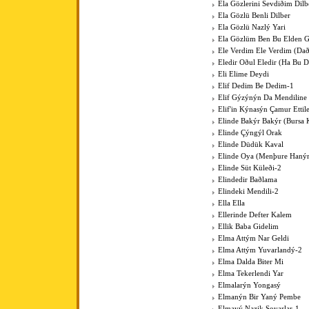
Ela Gözlerini Sevdiðim Dilb
Ela Gözlü Benli Dilber
Ela Gözlü Nazlý Yari
Ela Gözlüm Ben Bu Elden 
Ele Verdim Ele Verdim (Dað
Eledir Oðul Eledir (Ha Bu D
Eli Elime Deydi
Elif Dedim Be Dedim-1
Elif Gýzýnýn Da Mendiline
Elif'in Kýnasýn Çamur Ettil
Elinde Bakýr Bakýr (Bursa 
Elinde Çýngýl Orak
Elinde Düdük Kaval
Elinde Oya (Menþure Haný
Elinde Süt Küleði-2
Elindedir Baðlama
Elindeki Mendili-2
Ella Ella
Ellerinde Defter Kalem
Ellik Baba Gidelim
Elma Attým Nar Geldi
Elma Attým Yuvarlandý-2
Elma Dalda Biter Mi
Elma Tekerlendi Yar
Elmalarýn Yongasý
Elmanýn Bir Yaný Pembe
Elmayý Nazik Soyarlar-1