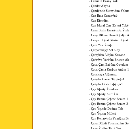
Caminin Ezaný Yok
Çamlar Altýna
Çamlýbele Süreyidim Yolu
Can Bula Cananýný
Can Efendim
Can Maral Can (Evleri Yaký
Cana Bizim Esrarýmýz Ýml
Caný Dilden Hane Kýldýn 
Caným Kýrat Gözüm Kýrat
Çare Yok Ýmiþ
Çarþambayý Sel Aldý
Çarþýdan Aldým Kestane
Çarþýya Vardým Erikten A
Çatal Çam Baþýna Goydum 
Çatal Çama Kurþun Attým-1
Çatalkaya Alýnmaz
Çattýlar Gazan Taþýný-1
Çattýlar Ocak Taþýný-1
Çay Aþaðý Ýnerken
Çay Aþaðý Kurt Ýzi
Çay Benim Çeþme Benim-1
Çay Benim Çeþme Benim-3
Çay Ýçinde Döðme Taþ
Çay Ýçinin Milleri
Çay Kenarýnda Ýnadýna Bit
Çaya Düþtü Tutamadým Go
Çaya Ýndim Taþý Yok