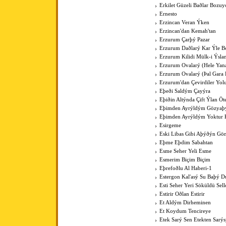
Erkilet Güzeli Baðlar Bozuy
Ernesto
Erzincan Veran Ýken
Erzincan'dan Kemah'tan
Erzurum Çarþý Pazar
Erzurum Daðlarý Kar Ýle Bo
Erzurum Kilidi Mülk-i Ýsla
Erzurum Ovalarý (Hele Yan
Erzurum Ovalarý (Þal Gara 
Erzurum'dan Çevirdiler Yo
Eþeði Saldým Çayýra
Eþiðin Altýnda Çift Ýlan Öt
Eþimden Ayrýldým Gözya
Eþimden Ayrýldým Yoktur 
Esirgeme
Eski Libas Gibi Aþýðýn Gö
Eþme Eþdim Sabahtan
Esme Seher Yeli Esme
Esmerim Biçim Biçim
Eþrefoðlu Al Haberi-1
Estergon Kal'asý Su Baþý 
Esti Seher Yeri Söküldü Sell
Estirir Oðlan Estirir
Et Aldým Dirheminen
Et Koydum Tencireye
Etek Sarý Sen Etekten Sarý