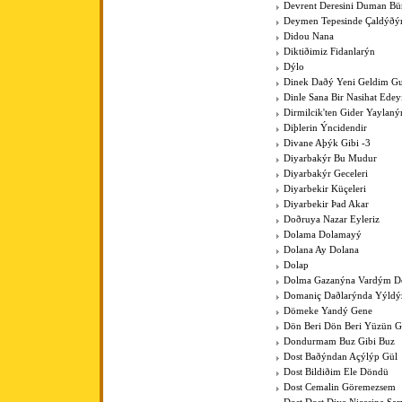
Devrent Deresini Duman Bü
Deymen Tepesinde Çaldýðý
Didou Nana
Diktiðimiz Fidanlarýn
Dýlo
Dinek Daðý Yeni Geldim Gur
Dinle Sana Bir Nasihat Ede
Dirmilcik'ten Gider Yaylaný
Diþlerin Ýncidendir
Divane Aþýk Gibi -3
Diyarbakýr Bu Mudur
Diyarbakýr Geceleri
Diyarbekir Küçeleri
Diyarbekir Þad Akar
Doðruya Nazar Eyleriz
Dolama Dolamayý
Dolana Ay Dolana
Dolap
Dolma Gazanýna Vardým D
Domaniç Daðlarýnda Yýldýz
Dömeke Yandý Gene
Dön Beri Dön Beri Yüzün 
Dondurmam Buz Gibi Buz
Dost Baðýndan Açýlýp Gül
Dost Bildiðim Ele Döndü
Dost Cemalin Göremezsem