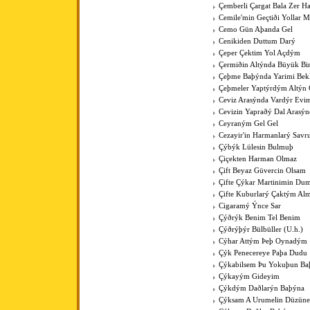
Çemberli Çargat Bala Zer 
Cemile'min Geçtiði Yollar M
Cemo Gün Aþanda Gel
Cenikiden Duttum Darý
Çeper Çektim Yol Açdým
Çermiðin Altýnda Büyük Bi
Çeþme Baþýnda Yarimi Bek
Çeþmeler Yaptýrdým Altýn 
Ceviz Arasýnda Vardýr Evi
Cevizin Yapraðý Dal Arasýn
Ceyraným Gel Gel
Cezayir'in Harmanlarý Savr
Çýbýk Lülesin Bulmuþ
Çiçekten Harman Olmaz
Çift Beyaz Güvercin Olsam
Çifte Çýkar Martinimin Du
Çifte Kuburlarý Çaktým Al
Cigaramý Ýnce Sar
Çýðrýk Benim Tel Benim
Çýðrýþýr Bülbüller (U.h.)
Cýhar Attým Þeþ Oynadým
Çýk Penecereye Paþa Dudu
Çýkabilsem Þu Yokuþun Ba
Çýkayým Gideyim
Çýkdým Daðlarýn Baþýna
Çýksam A Urumelin Düzüne