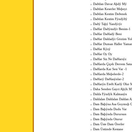
Daðdan Davar Aþdý Mý
Daðdan Keserler Meþeyi
Daðdan Kestim Deðenek
Daðdan Kestim Fýndýðý
Daðý Taþý Yandýrýr
Daðlar Daðýmdýr Benim-1
Daðlar Daðladý Beni
Daðlar Daldadýr Gözüm Yo
Daðlar Duman Haller Yama
Daðlar Kýzý
Daðlar Oy Oy
Daðlar Siz Ne Daðlarsýz
Daðlarda Çiçek Derrem Sat
Daðlarda Kar Sesi Var -1
Daðlarda Meþelerde-2
Daðlarý Daðlasýnlar-2
Daðlarýn Eteði Karlý Olur 
Daha Senden Gayri Aþýk M
Dalda Fýndýk Kalmasýn
Daldalan Daldalan Daldan 
Dam Baþýna Asa Goymuþ G
Dam Baþýnda Dudu Var
Dam Baþýnda Durursun
Dam Baþýnda Oturur
Dam Üste Dam Örerler
Dam Üstünde Kestane