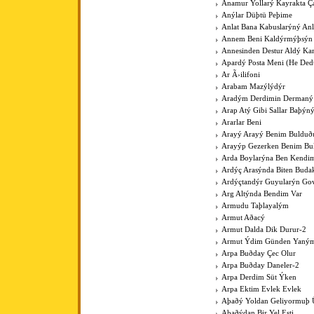
Anamur Yollarý Kayrakta Ç
Anýlar Düþtü Peþime
Anlat Bana Kabuslarýný Anl
Annem Beni Kaldýrmýþsýn
Annesinden Destur Aldý Kar
Apardý Posta Meni (He Ded
Ar Ã›ilifoni
Arabam Mazýlýdýr
Aradým Derdimin Dermaný
Arap Atý Gibi Sallar Baþýn
Ararlar Beni
Arayý Arayý Benim Buldu
Arayýp Gezerken Benim B
Arda Boylarýna Ben Kendim
Ardýç Arasýnda Biten Budak
Ardýçtandýr Guyularýn Go
Arg Altýnda Bendim Var
Armudu Taþlayalým
Armut Aðacý
Armut Dalda Dik Durur-2
Armut Ýdim Günden Yaným
Arpa Buðday Çec Olur
Arpa Buðday Daneler-2
Arpa Derdim Süt Ýken
Arpa Ektim Evlek Evlek
Aþaðý Yoldan Geliyormuþ 
Aþaðýdan Bir Yel Esti