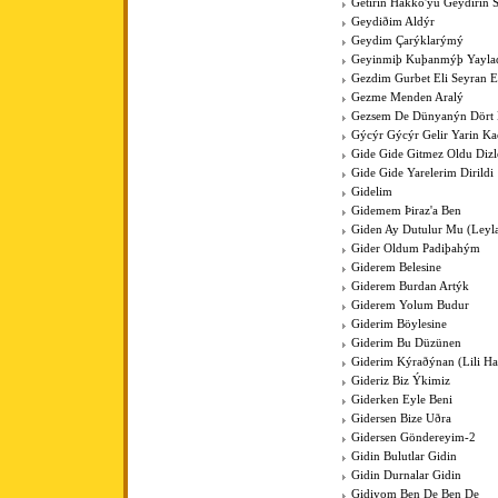
Getirin Hakko'yu Geydirin 
Geydiðim Aldýr
Geydim Çarýklarýmý
Geyinmiþ Kuþanmýþ Yaylad
Gezdim Gurbet Eli Seyran 
Gezme Menden Aralý
Gezsem De Dünyanýn Dört
Gýcýr Gýcýr Gelir Yarin K
Gide Gide Gitmez Oldu Dizl
Gide Gide Yarelerim Dirildi
Gidelim
Gidemem Þiraz'a Ben
Giden Ay Dutulur Mu (Leyla'
Gider Oldum Padiþahým
Giderem Belesine
Giderem Burdan Artýk
Giderem Yolum Budur
Giderim Böylesine
Giderim Bu Düzünen
Giderim Kýraðýnan (Lili Hal
Gideriz Biz Ýkimiz
Giderken Eyle Beni
Gidersen Bize Uðra
Gidersen Göndereyim-2
Gidin Bulutlar Gidin
Gidin Durnalar Gidin
Gidiyom Ben De Ben De