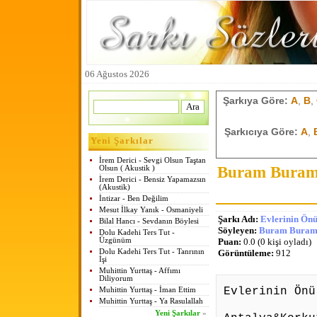
06 Ağustos 2026
Şarkıya Göre:
A
,
B
,
Şarkıcıya Göre:
A
,
Yeni Şarkılar
İrem Derici - Sevgi Olsun Taştan
Buram Buram 
Olsun ( Akustik )
İrem Derici - Bensiz Yapamazsın
(Akustik)
İntizar - Ben Değilim
Mesut İlkay Yanık - Osmaniyeli
Şarkı Adı:
Evlerinin Önü
Bilal Hancı - Sevdanın Böylesi
Söyleyen:
Buram Buram 
Dolu Kadehi Ters Tut -
Üzgünüm
Puan:
0.0 (0 kişi oyladı)
Dolu Kadehi Ters Tut - Tanrının
Görüntüleme:
912
İşi
Muhittin Yurttaş - Affımı
Diliyorum
Evlerinin Önü
Muhittin Yurttaş - İman Ettim
Muhittin Yurttaş - Ya Rasulallah
Yeni Şarkılar
»