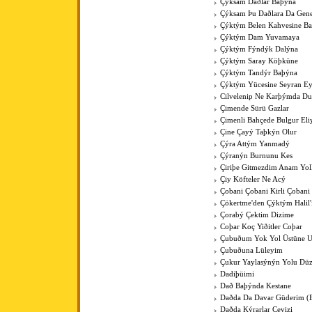
Çýksam Daðlar Baþýna
Çýksam Þu Daðlara Da Gene
Çýktým Belen Kahvesine B
Çýktým Dam Yuvamaya
Çýktým Fýndýk Dalýna
Çýktým Saray Köþküne
Çýktým Tandýr Baþýna
Çýktým Yücesine Seyran E
Cilvelenip Ne Karþýmda Du
Çimende Sürü Gazlar
Çimenli Bahçede Bulgur Eli
Çine Çayý Taþkýn Olur
Çýra Attým Yanmadý
Çýranýn Burnunu Kes
Çiriþe Gitmezdim Anam Yol
Çiy Köfteler Ne Acý
Çobani Çobani Kirli Çobani
Çökertme'den Çýktým Halil
Çorabý Çektim Dizime
Coþar Koç Yiðitler Coþar
Çubuðum Yok Yol Üstüne 
Çubuðuna Lüleyim
Çukur Yaylasýnýn Yolu Düz
Dadiþüimi
Dað Baþýnda Kestane
Daðda Da Davar Güderim (
Daðda Kýrarlar Cevizi