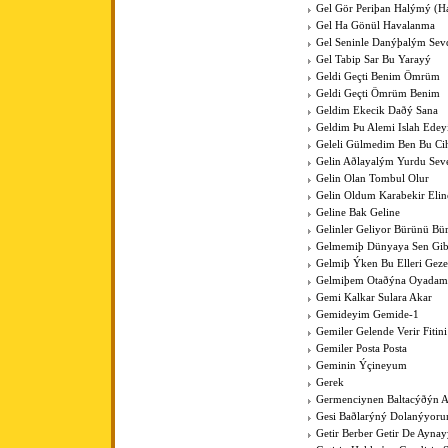
Gel Gör Periþan Halýmý (H
Gel Ha Gönül Havalanma
Gel Seninle Danýþalým Sev
Gel Tabip Sar Bu Yarayý
Geldi Geçti Benim Ömrüm
Geldi Geçti Ömrüm Benim
Geldim Ekecik Daðý Sana
Geldim Þu Alemi Islah Ede
Geleli Gülmedim Ben Bu Cih
Gelin Aðlayalým Yurdu Sev
Gelin Olan Tombul Olur
Gelin Oldum Karabekir Elin
Geline Bak Geline
Gelinler Geliyor Bürünü Bü
Gelmemiþ Dünyaya Sen Gib
Gelmiþ Ýken Bu Elleri Gez
Gelmiþem Otaðýna Oyadam
Gemi Kalkar Sulara Akar
Gemideyim Gemide-1
Gemiler Gelende Verir Fitini
Gemiler Posta Posta
Geminin Ýçineyum
Gerek
Germenciynen Baltacýðýn A
Gesi Baðlarýný Dolanýyoru
Getir Berber Getir De Aynay