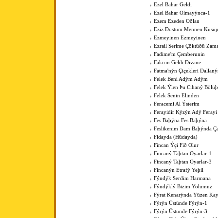
Ezel Bahar Geldi
Ezel Bahar Olmayýnca-1
Ezem Ezeden Oðlan
Eziz Dostum Mennen Küsüp
Ezmeyinen Ezmeyinen
Ezrail Serime Çöktüðü Zam
Fadime'm Çemberunin
Fakirin Geldi Divane
Fatma'nýn Çiçekleri Dallan
Felek Beni Adým Adým
Felek Ýlen Þu Cihaný Bölüþ
Felek Senin Elinden
Feracemi Al Ýsterim
Ferayidir Kýzýn Adý Ferayi
Fes Baþýna Fes Baþýna
Feslikenim Dam Baþýnda Ç
Fidayda (Hüdayda)
Fincan Ýçi Fið Olur
Fincaný Taþtan Oyarlar-1
Fincaný Taþtan Oyarlar-3
Fincanýn Etrafý Yeþil
Fýndýk Serdim Harmana
Fýndýklý Bizim Yolumuz
Fýrat Kenarýnda Yüzen Kay
Fýrýn Üstünde Fýrýn-1
Fýrýn Üstünde Fýrýn-3