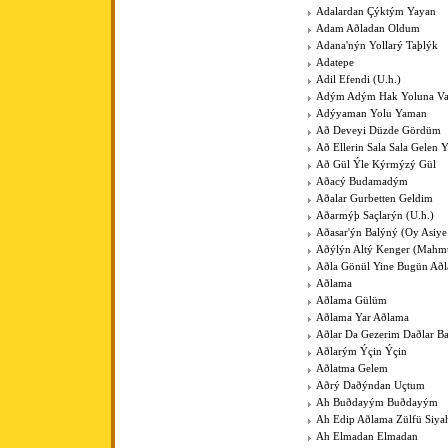
Adalardan Çýktým Yayan
Adam Aðladan Oldum
Adana'nýn Yollarý Taþlýk
Adatepe
Adil Efendi (U.h.)
Adým Adým Hak Yoluna V
Adýyaman Yolu Yaman
Að Deveyi Düzde Gördüm
Að Ellerin Sala Sala Gelen Y
Að Gül Ýle Kýrmýzý Gül
Aðacý Budamadým
Aðalar Gurbetten Geldim
Aðarmýþ Saçlarýn (U.h.)
Aðasar'ýn Balýný (Oy Asiye
Aðýlýn Altý Kenger (Mahm
Aðla Gönül Yine Bugün Að
Aðlama
Aðlama Gülüm
Aðlama Yar Aðlama
Aðlar Da Gezerim Daðlar B
Aðlarým Ýçin Ýçin
Aðlatma Gelem
Aðrý Daðýndan Uçtum
Ah Buðdayým Buðdayým
Ah Edip Aðlama Zülfü Siy
Ah Elmadan Elmadan