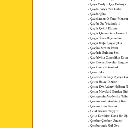
Çaya Vardým Çay Bulanýk
Çayda Balýk Yan Gider
Çayda Çýra
Çayeli'nden O Yani (Menþur
Çayýn Öte Yüzünde-1
Çayýr Çýktý Dizime
Çayýr Çimen Geze Geze - 1
Çayýr Ýnce Biçemedim
Çayýr Kuþu Çayýrlýkta
Çayýra Serdim Postu
Çayýrda Buldum Seni
Çayýrlýkta Çimenlikte Evim
Çek Deveci Develeri Engine
Çek Gemici Gemileri
Çeke Çeke
Çekemedim Akça Kýzýn G
Çekin Halay Dizilsin
Çekin Kýr Atýmý Nalbant N
Çekin Mayalarý Burdan Gid
Çekirgemin Ayaðýnda Nalin
Çekmecemin Anahtarý Kemi
Çekmecimin Perçini
Celal Bacada Yatýyor
Çello Dedikleri Daha Bir U
Çember Çember Üstüne
Çemberimde Gül Oya