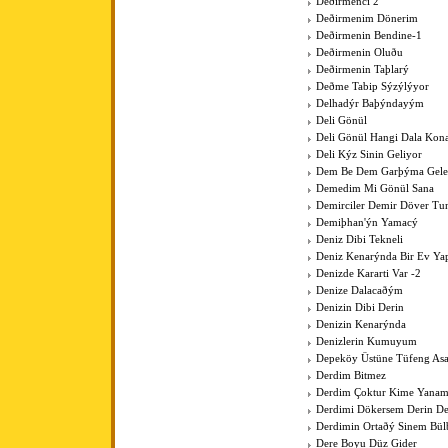
Deðirmenci 2
Deðirmenim Dönerim
Deðirmenin Bendine-1
Deðirmenin Oluðu
Deðirmenin Taþlarý
Deðme Tabip Sýzýlýyor
Delhadýr Baþýndayým
Deli Gönül
Deli Gönül Hangi Dala Kona
Deli Kýz Sinin Geliyor
Dem Be Dem Garþýma Gele
Demedim Mi Gönül Sana
Demirciler Demir Döver Tu
Demiþhan'ýn Yamacý
Deniz Dibi Tekneli
Deniz Kenarýnda Bir Ev Y
Denizde Kararti Var -2
Denize Dalacaðým
Denizin Dibi Derin
Denizin Kenarýnda
Denizlerin Kumuyum
Depeköy Üstüne Tüfeng As
Derdim Bitmez
Derdim Çoktur Kime Yanam
Derdimi Dökersem Derin De
Derdimin Ortaðý Sinem Bül
Dere Boyu Düz Gider