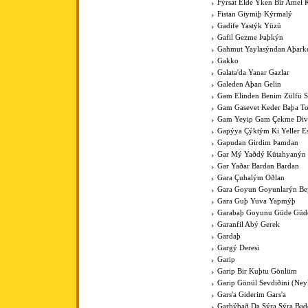
Fýrsat Elde Ýken Bir Amel 
Fistan Giymiþ Kýrmalý
Gadife Yastýk Yüzü
Gafil Gezme Þaþkýn
Gahmut Yaylasýndan Aþark
Gakko
Galata'da Yanar Gazlar
Galeden Aþan Gelin
Gam Elinden Benim Zülfü 
Gam Gasevet Keder Baþa T
Gam Yeyip Gam Çekme Div
Gapýya Çýktým Ki Yeller E
Gapudan Girdim Þamdan
Gar Mý Yaðdý Kütahyanýn
Gar Yaðar Bardan Bardan
Gara Çuhalým Oðlan
Gara Goyun Goyunlarýn Bey
Gara Guþ Yuva Yapmýþ
Garabaþ Goyunu Güde Güde
Garanfil Abý Gerek
Gardaþ
Gargý Deresi
Garip
Garip Bir Kuþtu Gönlüm
Garip Gönül Sevdiðini (Ney
Gars'a Giderim Gars'a
Garþýbað Da Sýra Sýra Bad