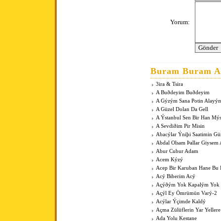
Yorum:
Buram Buram An
3ira & Tsira
A Buðdeyim Buðdeyim
A Gýzým Sana Potin Alayý
A Güzel Dolan Da Gell
A Ýstanbul Sen Bir Han Mý
A Sevdiðim Pir Misin
Abacýlar Ýniþi Saatimin G
Abdal Olsam Þallar Giysem
Abur Cubur Adam
Acem Kýzý
Acep Bir Karuban Hane Bu
Acý Biberim Acý
Açýðým Yok Kapalým Yok
Açýl Ey Ömrümün Varý-2
Acýlar Ýçimde Kaldý
Açma Zülüflerin Yar Yeller
Ada Yolu Kestane