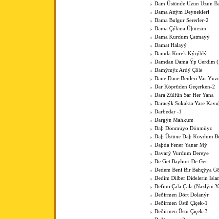
Dam Üstünde Uzun Uzun Bac
Dama Attým Deynekleri
Dama Bulgur Sererler-2
Dama Çýkma Üþürsün
Dama Kurdum Çatmayý
Damat Halayý
Damda Kürek Kýrýldý
Damdan Dama Ýp Gerdim (Þ
Damýmýz Ardý Çöle
Dane Dane Benleri Var Yüz
Dar Köprüden Geçerken-2
Dara Zülfün Sar Her Yana
Daracýk Sokakta Yare Kav
Darbedar -1
Dargýn Mahkum
Daþ Dönmüyo Dönmüyo
Daþ Üstüne Daþ Koydum B
Daþda Fener Yanar Mý
Davarý Vurdum Dereye
De Get Bayburt De Get
Dedem Beni Bir Bahçýya G
Dedim Dilber Didelerin Isl
Defimi Çala Çala (Nazlým Y
Deðirmen Dört Dolanýr
Deðirmen Üstü Çiçek-1
Deðirmen Üstü Çiçek-3