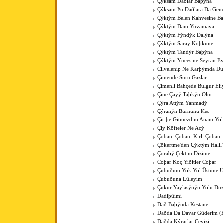
Çýksam Daðlar Baþýna
Çýksam Þu Daðlara Da Gene
Çýktým Belen Kahvesine B
Çýktým Dam Yuvamaya
Çýktým Fýndýk Dalýna
Çýktým Saray Köþküne
Çýktým Tandýr Baþýna
Çýktým Yücesine Seyran E
Cilvelenip Ne Karþýmda Du
Çimende Sürü Gazlar
Çimenli Bahçede Bulgur Eli
Çine Çayý Taþkýn Olur
Çýra Attým Yanmadý
Çýranýn Burnunu Kes
Çiriþe Gitmezdim Anam Yol
Çiy Köfteler Ne Acý
Çobani Çobani Kirli Çobani
Çökertme'den Çýktým Halil
Çorabý Çektim Dizime
Coþar Koç Yiðitler Coþar
Çubuðum Yok Yol Üstüne 
Çubuðuna Lüleyim
Çukur Yaylasýnýn Yolu Düz
Dadiþüimi
Dað Baþýnda Kestane
Daðda Da Davar Güderim (
Daðda Kýrarlar Cevizi