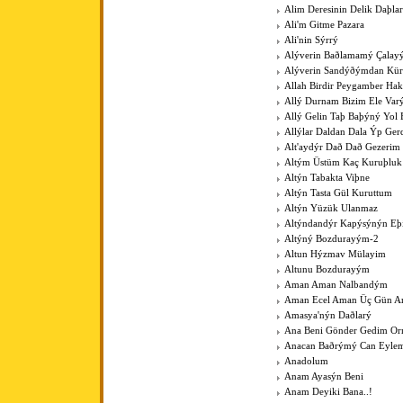
Alim Deresinin Delik Daþla
Ali'm Gitme Pazara
Ali'nin Sýrrý
Alýverin Baðlamamý Çalay
Alýverin Sandýðýmdan Kü
Allah Birdir Peygamber Hak
Allý Durnam Bizim Ele Var
Allý Gelin Taþ Baþýný Yol 
Allýlar Daldan Dala Ýp Ger
Alt'aydýr Dað Dað Gezerim
Altým Üstüm Kaç Kuruþluk
Altýn Tabakta Viþne
Altýn Tasta Gül Kuruttum
Altýn Yüzük Ulanmaz
Altýndandýr Kapýsýnýn Eþ
Altýný Bozdurayým-2
Altun Hýzmav Mülayim
Altunu Bozdurayým
Aman Aman Nalbandým
Aman Ecel Aman Üç Gün Ar
Amasya'nýn Daðlarý
Ana Beni Gönder Gedim O
Anacan Baðrýmý Can Eyle
Anadolum
Anam Ayasýn Beni
Anam Deyiki Bana..!