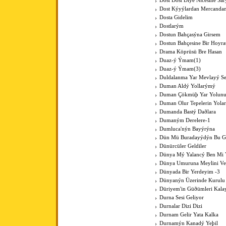
Dost Dost Diye Nicesine Sa
Dost Kýyýlardan Mercanda
Dosta Gidelim
Dostlarým
Dostun Bahçasýna Girsem
Dostun Bahçesine Bir Hoyra
Drama Köprüsü Bre Hasan
Duaz-ý Ýmam(1)
Duaz-ý Ýmam(3)
Duldalanma Yar Mevlayý Se
Duman Aldý Yollarýmý
Duman Çökmüþ Yar Yolun
Duman Olur Tepelerin Yola
Dumanda Bastý Daðlara
Dumaným Derelere-1
Dumluca'nýn Bayýrýna
Dün Mü Buradayýdýn Bu G
Dünürcüler Geldiler
Dünya Mý Yalancý Ben Mi 
Dünya Umuruna Meylini V
Dünyada Bir Yerdeyim -3
Dünyanýn Üzerinde Kurulu
Düriyem'in Güðümleri Kala
Durna Sesi Geliyor
Durnalar Dizi Dizi
Durnam Gelir Yata Kalka
Durnamýn Kanadý Yeþil