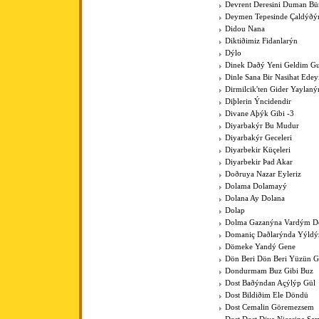
Devrent Deresini Duman Bü
Deymen Tepesinde Çaldýðý
Didou Nana
Diktiðimiz Fidanlarýn
Dýlo
Dinek Daðý Yeni Geldim Gur
Dinle Sana Bir Nasihat Ede
Dirmilcik'ten Gider Yaylaný
Diþlerin Ýncidendir
Divane Aþýk Gibi -3
Diyarbakýr Bu Mudur
Diyarbakýr Geceleri
Diyarbekir Küçeleri
Diyarbekir Þad Akar
Doðruya Nazar Eyleriz
Dolama Dolamayý
Dolana Ay Dolana
Dolap
Dolma Gazanýna Vardým D
Domaniç Daðlarýnda Yýldýz
Dömeke Yandý Gene
Dön Beri Dön Beri Yüzün 
Dondurmam Buz Gibi Buz
Dost Baðýndan Açýlýp Gül
Dost Bildiðim Ele Döndü
Dost Cemalin Göremezsem