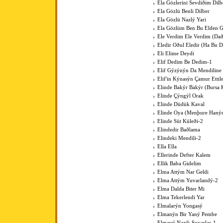
Ela Gözlerini Sevdiðim Dilb
Ela Gözlü Benli Dilber
Ela Gözlü Nazlý Yari
Ela Gözlüm Ben Bu Elden 
Ele Verdim Ele Verdim (Dað
Eledir Oðul Eledir (Ha Bu D
Eli Elime Deydi
Elif Dedim Be Dedim-1
Elif Gýzýnýn Da Mendiline
Elif'in Kýnasýn Çamur Ettil
Elinde Bakýr Bakýr (Bursa 
Elinde Çýngýl Orak
Elinde Düdük Kaval
Elinde Oya (Menþure Haný
Elinde Süt Küleði-2
Elindedir Baðlama
Elindeki Mendili-2
Ella Ella
Ellerinde Defter Kalem
Ellik Baba Gidelim
Elma Attým Nar Geldi
Elma Attým Yuvarlandý-2
Elma Dalda Biter Mi
Elma Tekerlendi Yar
Elmalarýn Yongasý
Elmanýn Bir Yaný Pembe
Elmayý Nazik Soyarlar-1