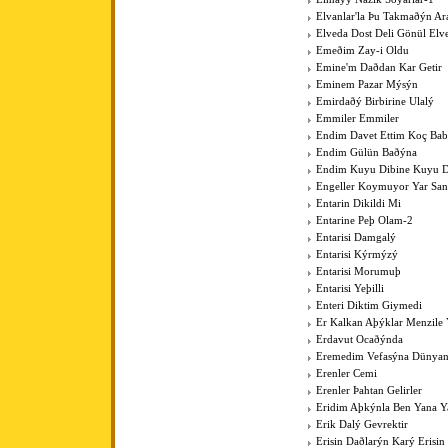
Elvanlar'la Þu Takmaðýn Ar
Elveda Dost Deli Gönül Elv
Emeðim Zay-i Oldu
Emine'm Daðdan Kar Getir
Eminem Pazar Mýsýn
Emirdaðý Birbirine Ulalý
Emmiler Emmiler
Endim Davet Ettim Koç Ba
Endim Gülün Baðýna
Endim Kuyu Dibine Kuyu D
Engeller Koymuyor Yar San
Entarin Dikildi Mi
Entarine Peþ Olam-2
Entarisi Damgalý
Entarisi Kýrmýzý
Entarisi Morumuþ
Entarisi Yeþilli
Enteri Diktim Giymedi
Er Kalkan Aþýklar Menzile Y
Erdavut Ocaðýnda
Eremedim Vefasýna Dünya
Erenler Cemi
Erenler Þahtan Gelirler
Eridim Aþkýnla Ben Yana Y
Erik Dalý Gevrektir
Erisin Daðlarýn Karý Erisin