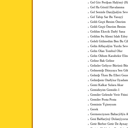
Gel Gör Periþan Halýmý (H
Gel Ha Gönül Havalanma
Gel Seninle Danýþalým Sev
Gel Tabip Sar Bu Yarayý
Geldi Geçti Benim Ömrüm
Geldi Geçti Ömrüm Benim
Geldim Ekecik Daðý Sana
Geldim Þu Alemi Islah Ede
Geleli Gülmedim Ben Bu Cih
Gelin Aðlayalým Yurdu Sev
Gelin Olan Tombul Olur
Gelin Oldum Karabekir Elin
Geline Bak Geline
Gelinler Geliyor Bürünü Bü
Gelmemiþ Dünyaya Sen Gib
Gelmiþ Ýken Bu Elleri Gez
Gelmiþem Otaðýna Oyadam
Gemi Kalkar Sulara Akar
Gemideyim Gemide-1
Gemiler Gelende Verir Fitini
Gemiler Posta Posta
Geminin Ýçineyum
Gerek
Germenciynen Baltacýðýn A
Gesi Baðlarýný Dolanýyoru
Getir Berber Getir De Aynay