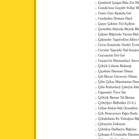
Çemberli Çargat Bala Zer 
Cemile'min Geçtiði Yollar M
Cemo Gün Aþanda Gel
Cenikiden Duttum Darý
Çeper Çektim Yol Açdým
Çermiðin Altýnda Büyük Bi
Çeþme Baþýnda Yarimi Bek
Çeþmeler Yaptýrdým Altýn 
Ceviz Arasýnda Vardýr Evi
Cevizin Yapraðý Dal Arasýn
Ceyraným Gel Gel
Cezayir'in Harmanlarý Savr
Çýbýk Lülesin Bulmuþ
Çiçekten Harman Olmaz
Çift Beyaz Güvercin Olsam
Çifte Çýkar Martinimin Du
Çifte Kuburlarý Çaktým Al
Cigaramý Ýnce Sar
Çýðrýk Benim Tel Benim
Çýðrýþýr Bülbüller (U.h.)
Cýhar Attým Þeþ Oynadým
Çýk Penecereye Paþa Dudu
Çýkabilsem Þu Yokuþun Ba
Çýkayým Gideyim
Çýkdým Daðlarýn Baþýna
Çýksam A Urumelin Düzüne