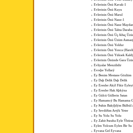
Evlerinin Önü Kavak-1
Evlerinin Önü Kuyu
Evlerinin Önü Marul
Evlerinin Önü Nane-1
Evlerinin Önü Nane Mayda
Evlerinin Önü Tahta Daraba
Evlerinin Önü Üç Aðaç Üzü
Evlerinin Önü Üzüm Asmas
Evlerinin Önü Yoldur
Evlerinin Önü Yonca (Harel
Evlerinin Önü Yüksek Kal
Evlerinin Önünde Gara Üz
Evliyalar Menzilidir
Evreþe Yollarý
Ey Benim Mestane Gözlüm
Ey Daþ Delik Daþ Delik
Ey Erenler Akýl Fikir Eyley
Ey Erenler Hak Aþkýna
Ey Gülcü Güllerin Satan
Ey Hamamcý Bu Hamama Güz
Ey Þahin Bakýþlým Bülbül
Ey Sevdiðim Artýk Yeter
Ey Su Yolu Su Yolu
Ey Zahit Þaraba Eyle Ýhtir
Eylen Yolcum Eylen Bir Su
Eyvana Gel Eyvana