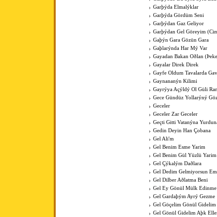
Garþýda Elmalýklar
Garþýda Gördüm Seni
Garþýdan Gaz Geliyor
Garþýdan Gel Göreyim (Cim
Gaþýn Gara Gözün Gara
Gaþlarýnda Har Mý Var
Gayadan Bakan Oðlan (Þeke
Gayalar Direk Direk
Gayfe Oldum Tavalarda Ga
Gaynananýn Kilimi
Gayrýya Açýldý Ol Güli Ra
Gece Gündüz Yollarýný Göz
Geceler
Geceler Zar Geceler
Geçti Gitti Vatanýna Yurdun
Gedin Deyin Han Çobana
Gel Ali'm
Gel Benim Esme Yarim
Gel Benim Gül Yüzlü Yarim
Gel Çýkalým Daðlara
Gel Dedim Gelmiyorsun Em
Gel Dilber Aðlatma Beni
Gel Ey Gönül Mülk Edinme
Gel Gardaþým Ayrý Gezme
Gel Göçelim Gönül Gidelim
Gel Gönül Gidelim Aþk Elle