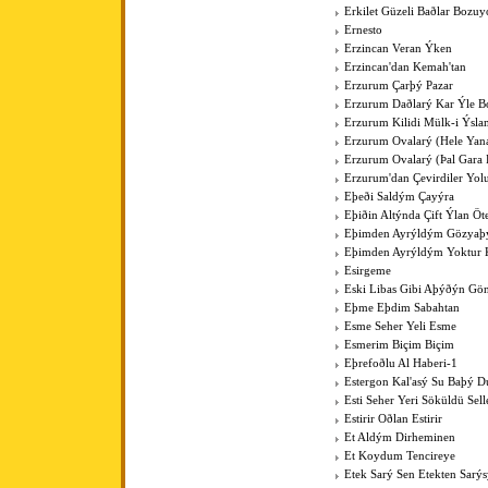
Erkilet Güzeli Baðlar Bozuy
Ernesto
Erzincan Veran Ýken
Erzincan'dan Kemah'tan
Erzurum Çarþý Pazar
Erzurum Daðlarý Kar Ýle Bo
Erzurum Kilidi Mülk-i Ýsla
Erzurum Ovalarý (Hele Yan
Erzurum Ovalarý (Þal Gara 
Erzurum'dan Çevirdiler Yo
Eþeði Saldým Çayýra
Eþiðin Altýnda Çift Ýlan Öt
Eþimden Ayrýldým Gözya
Eþimden Ayrýldým Yoktur 
Esirgeme
Eski Libas Gibi Aþýðýn Gö
Eþme Eþdim Sabahtan
Esme Seher Yeli Esme
Esmerim Biçim Biçim
Eþrefoðlu Al Haberi-1
Estergon Kal'asý Su Baþý 
Esti Seher Yeri Söküldü Sell
Estirir Oðlan Estirir
Et Aldým Dirheminen
Et Koydum Tencireye
Etek Sarý Sen Etekten Sarý