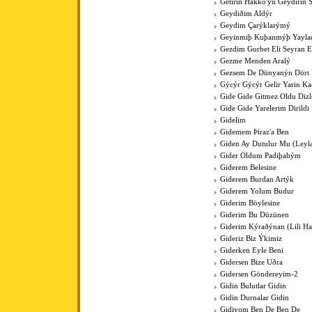
Getirin Hakko'yu Geydirin 
Geydiðim Aldýr
Geydim Çarýklarýmý
Geyinmiþ Kuþanmýþ Yaylad
Gezdim Gurbet Eli Seyran 
Gezme Menden Aralý
Gezsem De Dünyanýn Dört
Gýcýr Gýcýr Gelir Yarin K
Gide Gide Gitmez Oldu Dizl
Gide Gide Yarelerim Dirildi
Gidelim
Gidemem Þiraz'a Ben
Giden Ay Dutulur Mu (Leyla'
Gider Oldum Padiþahým
Giderem Belesine
Giderem Burdan Artýk
Giderem Yolum Budur
Giderim Böylesine
Giderim Bu Düzünen
Giderim Kýraðýnan (Lili Hal
Gideriz Biz Ýkimiz
Giderken Eyle Beni
Gidersen Bize Uðra
Gidersen Göndereyim-2
Gidin Bulutlar Gidin
Gidin Durnalar Gidin
Gidiyom Ben De Ben De