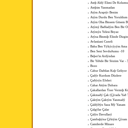
Ateþ Aldý Elimi De Kolumu
Ateþim Yanmadan
Atým Araptýr Benim
Atým Durdu Ben Yoruldum
Atým Olsa Binsem Gitsem B
Atýmý Baðladým Ben Bir 
Atýmýn Yelesi Beyaz
Atýna Binmiþ Elinde Dizgin
Avlasüani Cuneli
Baba Ben Yýkýcýyým Ama K
Ben Seni Sevduðumu -10
Beþer'in Ardýndan
Bir Yiðide Bir Sözüm Var - 
Bozo
Cabur Daðdan Kuþ Geliyor
Çadýr Kurdum Düzlere
Çaðýrýn Efeleri
Cahar Attým Dubara
Çakallardan Ýner Vermiþ 
Çakmaðý Çak (Çýrada Yað 
Çaktým Çaktým Yanmadý
Çaldýðýn Saza Mý Yanam
Çalgýlar Çalar
Çalýn Davullarý
Çambaþýna Çýktým Çýram
Camilerde Minare