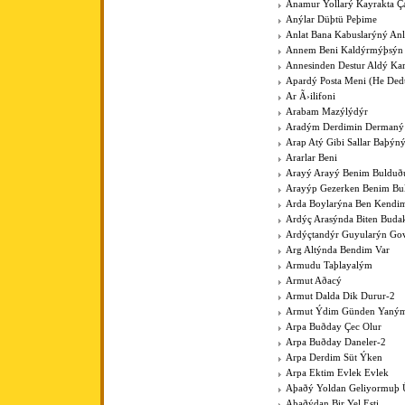
Anamur Yollarý Kayrakta Ç
Anýlar Düþtü Peþime
Anlat Bana Kabuslarýný Anl
Annem Beni Kaldýrmýþsýn
Annesinden Destur Aldý Kar
Apardý Posta Meni (He Ded
Ar Ã›ilifoni
Arabam Mazýlýdýr
Aradým Derdimin Dermaný
Arap Atý Gibi Sallar Baþýn
Ararlar Beni
Arayý Arayý Benim Buldu
Arayýp Gezerken Benim B
Arda Boylarýna Ben Kendim
Ardýç Arasýnda Biten Budak
Ardýçtandýr Guyularýn Go
Arg Altýnda Bendim Var
Armudu Taþlayalým
Armut Aðacý
Armut Dalda Dik Durur-2
Armut Ýdim Günden Yaným
Arpa Buðday Çec Olur
Arpa Buðday Daneler-2
Arpa Derdim Süt Ýken
Arpa Ektim Evlek Evlek
Aþaðý Yoldan Geliyormuþ 
Aþaðýdan Bir Yel Esti