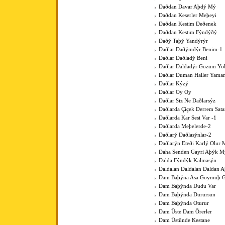
Daðdan Davar Aþdý Mý
Daðdan Keserler Meþeyi
Daðdan Kestim Deðenek
Daðdan Kestim Fýndýðý
Daðý Taþý Yandýrýr
Daðlar Daðýmdýr Benim-1
Daðlar Daðladý Beni
Daðlar Daldadýr Gözüm Yo
Daðlar Duman Haller Yama
Daðlar Kýzý
Daðlar Oy Oy
Daðlar Siz Ne Daðlarsýz
Daðlarda Çiçek Derrem Sat
Daðlarda Kar Sesi Var -1
Daðlarda Meþelerde-2
Daðlarý Daðlasýnlar-2
Daðlarýn Eteði Karlý Olur 
Daha Senden Gayri Aþýk M
Dalda Fýndýk Kalmasýn
Daldalan Daldalan Daldan 
Dam Baþýna Asa Goymuþ G
Dam Baþýnda Dudu Var
Dam Baþýnda Durursun
Dam Baþýnda Oturur
Dam Üste Dam Örerler
Dam Üstünde Kestane