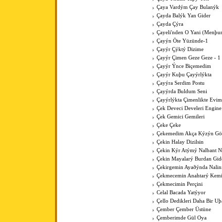
Çaya Vardým Çay Bulanýk
Çayda Balýk Yan Gider
Çayda Çýra
Çayeli'nden O Yani (Menþur
Çayýn Öte Yüzünde-1
Çayýr Çýktý Dizime
Çayýr Çimen Geze Geze - 1
Çayýr Ýnce Biçemedim
Çayýr Kuþu Çayýrlýkta
Çayýra Serdim Postu
Çayýrda Buldum Seni
Çayýrlýkta Çimenlikte Evim
Çek Deveci Develeri Engine
Çek Gemici Gemileri
Çeke Çeke
Çekemedim Akça Kýzýn G
Çekin Halay Dizilsin
Çekin Kýr Atýmý Nalbant N
Çekin Mayalarý Burdan Gid
Çekirgemin Ayaðýnda Nalin
Çekmecemin Anahtarý Kemi
Çekmecimin Perçini
Celal Bacada Yatýyor
Çello Dedikleri Daha Bir U
Çember Çember Üstüne
Çemberimde Gül Oya