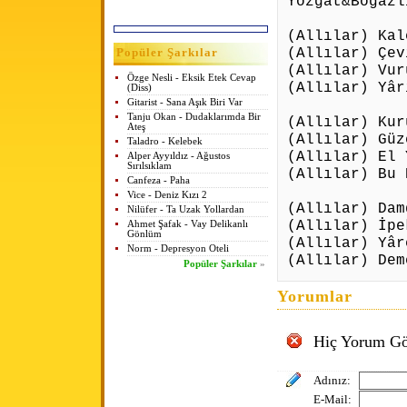
Yozgat&Boğazl
(Allılar) Kal
(Allılar) Çev
Popüler Şarkılar
(Allılar) Vur
Özge Nesli - Eksik Etek Cevap
(Allılar) Yâr
(Diss)
Gitarist - Sana Aşık Biri Var
Tanju Okan - Dudaklarımda Bir
(Allılar) Kur
Ateş
(Allılar) Güz
Taladro - Kelebek
(Allılar) El 
Alper Ayyıldız - Ağustos
Sırılsıklam
(Allılar) Bu 
Canfeza - Paha
Vice - Deniz Kızı 2
(Allılar) Dam
Nilüfer - Ta Uzak Yollardan
(Allılar) İpe
Ahmet Şafak - Vay Delikanlı
Gönlüm
(Allılar) Yâr
Norm - Depresyon Oteli
(Allılar) Dem
Popüler Şarkılar
»
Yorumlar
Hiç Yorum Gö
Adınız:
E-Mail: