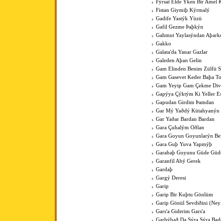
Fýrsat Elde Ýken Bir Amel 
Fistan Giymiþ Kýrmalý
Gadife Yastýk Yüzü
Gafil Gezme Þaþkýn
Gahmut Yaylasýndan Aþark
Gakko
Galata'da Yanar Gazlar
Galeden Aþan Gelin
Gam Elinden Benim Zülfü 
Gam Gasevet Keder Baþa T
Gam Yeyip Gam Çekme Div
Gapýya Çýktým Ki Yeller E
Gapudan Girdim Þamdan
Gar Mý Yaðdý Kütahyanýn
Gar Yaðar Bardan Bardan
Gara Çuhalým Oðlan
Gara Goyun Goyunlarýn Bey
Gara Guþ Yuva Yapmýþ
Garabaþ Goyunu Güde Güde
Garanfil Abý Gerek
Gardaþ
Gargý Deresi
Garip
Garip Bir Kuþtu Gönlüm
Garip Gönül Sevdiðini (Ney
Gars'a Giderim Gars'a
Garþýbað Da Sýra Sýra Bad