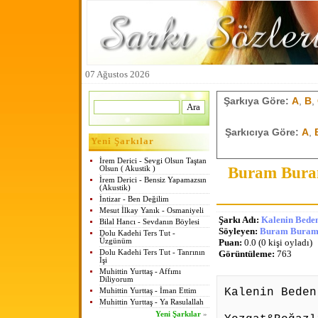
07 Ağustos 2026
Şarkıya Göre:
A
,
B
,
Şarkıcıya Göre:
A
,
Yeni Şarkılar
İrem Derici - Sevgi Olsun Taştan
Buram Buram
Olsun ( Akustik )
İrem Derici - Bensiz Yapamazsın
(Akustik)
İntizar - Ben Değilim
Mesut İlkay Yanık - Osmaniyeli
Şarkı Adı:
Kalenin Bedenl
Bilal Hancı - Sevdanın Böylesi
Söyleyen:
Buram Buram 
Dolu Kadehi Ters Tut -
Üzgünüm
Puan:
0.0 (0 kişi oyladı)
Dolu Kadehi Ters Tut - Tanrının
Görüntüleme:
763
İşi
Muhittin Yurttaş - Affımı
Diliyorum
Kalenin Beden
Muhittin Yurttaş - İman Ettim
Muhittin Yurttaş - Ya Rasulallah
Yeni Şarkılar
»