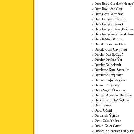
Dere Boyu Gidelim (Naciye
Dere Boyu Saz Olur
Dere Geçit Vermezse
Dere Geliyor Dere -10
Dere Geliyor Dere-3
Dere Geliyor Dere (Eyiþme
Dere Kenarýnda Tuzak Kurd
Dere Kütük Götürür
Derede Davul Sesi Var
Derede Gum Gaynýyor
Dereler Buz Baðladý
Dereler Davþan Ýzi
Dereler Gölgelendi
Derelerde Kum Savrulur
Derelerde Tavþanlar
Derenin Baþýndayým
Derenin Kuyularý
Derik Saçýn Örmezler
Derman Arardým Derdime
Dersim Dört Dað Ýçinde
Dert Bitmez
Dertli Gönül
Deryanýn Ýçinde
Deve Gelir Ýniþten
Devesi Gater Gater
Devredip Gezersin Dar-ý F