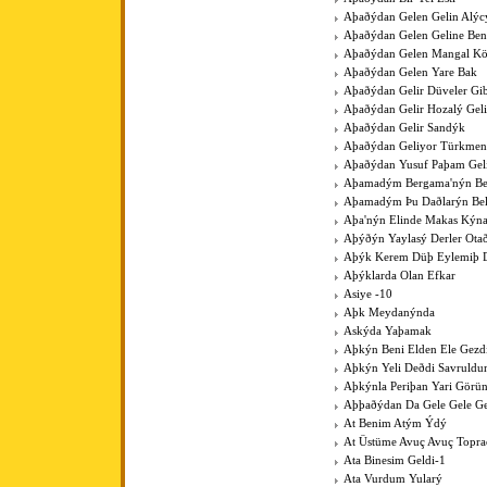
Aþaðýdan Gelen Gelin Alýc
Aþaðýdan Gelen Geline Ben
Aþaðýdan Gelen Mangal K
Aþaðýdan Gelen Yare Bak
Aþaðýdan Gelir Düveler Gib
Aþaðýdan Gelir Hozalý Gel
Aþaðýdan Gelir Sandýk
Aþaðýdan Geliyor Türkme
Aþaðýdan Yusuf Paþam Gel
Aþamadým Bergama'nýn Be
Aþamadým Þu Daðlarýn Bel
Aþa'nýn Elinde Makas Kýna
Aþýðýn Yaylasý Derler Ota
Aþýk Kerem Düþ Eylemiþ D
Aþýklarda Olan Efkar
Asiye -10
Aþk Meydanýnda
Askýda Yaþamak
Aþkýn Beni Elden Ele Gezdi
Aþkýn Yeli Deðdi Savruld
Aþkýnla Periþan Yari Görü
Aþþaðýdan Da Gele Gele Ge
At Benim Atým Ýdý
At Üstüme Avuç Avuç Topr
Ata Binesim Geldi-1
Ata Vurdum Yularý