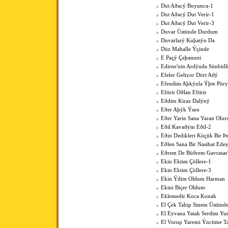
Dut Aðacý Boyunca-1
Dut Aðacý Dut Verir-1
Dut Aðacý Dut Verir-3
Duvar Üstünde Durdum
Duvarlarý Kuþatýn Da
Düz Mahalle Ýçinde
E Paçý Çeþanuni
Edirne'nin Ardýnda Sünbüll
Efeler Geliyor Dört Atlý
Efendim Aþkýnla Ýþte Pür
Eftirir Oðlan Eftirir
Eðdim Kiraz Dalýný
Eðer Aþýk Ýsen
Eðer Yarin Sana Yaran Olur
Eðil Kavaðým Eðil-2
Eðin Dedikleri Küçük Bir Þe
Eðlen Sana Bir Nasihat Ede
Eðrem De Büðrem Gavrasar'
Ekin Ektim Çöllere-1
Ekin Ektim Çöllere-3
Ekin Ýdim Oldum Harman
Ekini Biçer Oldum
Eklemedir Koca Konak
El Çek Tabip Sinem Üstünd
El Eyvana Yatak Serdim Y
El Vurup Yaremi Ýncitme T