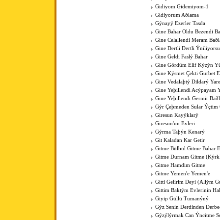
Gidiyom Gidemiyom-1
Gidiyorum Aðlama
Gýnayý Ezerler Tasda
Gine Bahar Oldu Bezendi Ba
Gine Celallendi Meram Baðl
Gine Dertli Dertli Ýniliyors
Gine Geldi Faslý Bahar
Gine Gördüm Elif Kýzýn Y
Gine Kýsmet Çekti Gurbet El
Gine Vedalaþtý Dildarý Yar
Gine Yeþillendi Acýpayam Y
Gine Yeþillendi Germir Bað
Gýr Çeþmeden Sular Ýçti
Giresun Kayýklarý
Giresun'un Evleri
Gýrma Taþýn Kenarý
Git Kaladan Kar Getir
Gitme Bülbül Gitme Bahar E
Gitme Durnam Gitme (Kýrk
Gitme Hamdim Gitme
Gitme Yemen'e Yemen'e
Gitti Gelirim Deyi (Allým 
Gittim Baktým Evlerinin Ha
Giyip Güllü Tumanýný
Gýz Senin Derdinden Derb
Gýzýlýrmak Can Ýncitme S