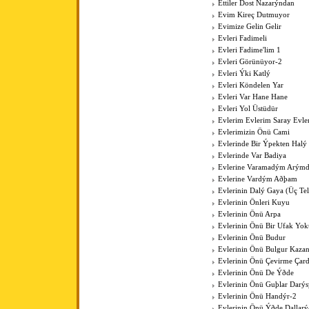
Ettiler Dost Nazarýndan
Evim Kireç Dutmuyor
Evimize Gelin Gelir
Evleri Fadimeli
Evleri Fadime'lim 1
Evleri Görünüyor-2
Evleri Ýki Katlý
Evleri Köndelen Yar
Evleri Var Hane Hane
Evleri Yol Üstüdür
Evlerim Evlerim Saray Evle
Evlerimizin Önü Cami
Evlerinde Bir Ýpekten Halý
Evlerinde Var Badiya
Evlerine Varamadým Arýmd
Evlerine Vardým Aðþam
Evlerinin Dalý Gaya (Üç Tell
Evlerinin Önleri Kuyu
Evlerinin Önü Arpa
Evlerinin Önü Bir Ufak Yok
Evlerinin Önü Budur
Evlerinin Önü Bulgur Kaza
Evlerinin Önü Çevirme Çar
Evlerinin Önü De Ýðde
Evlerinin Önü Guþlar Darýs
Evlerinin Önü Handýr-2
Evlerinin Önü Ýðde Dallarý