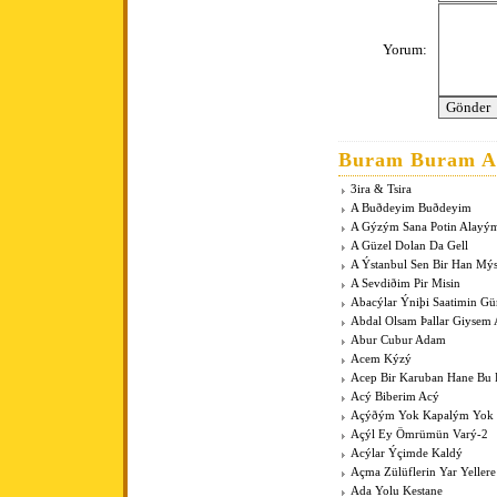
Yorum:
Buram Buram An
3ira & Tsira
A Buðdeyim Buðdeyim
A Gýzým Sana Potin Alayý
A Güzel Dolan Da Gell
A Ýstanbul Sen Bir Han Mý
A Sevdiðim Pir Misin
Abacýlar Ýniþi Saatimin G
Abdal Olsam Þallar Giysem
Abur Cubur Adam
Acem Kýzý
Acep Bir Karuban Hane Bu
Acý Biberim Acý
Açýðým Yok Kapalým Yok
Açýl Ey Ömrümün Varý-2
Acýlar Ýçimde Kaldý
Açma Zülüflerin Yar Yeller
Ada Yolu Kestane