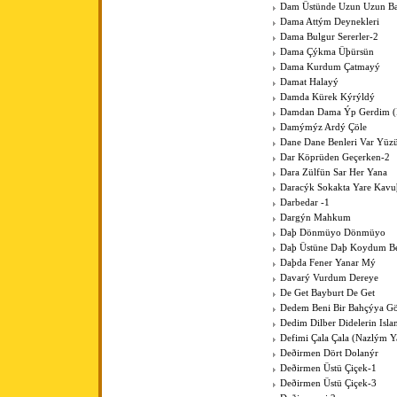
Dam Üstünde Uzun Uzun Bac
Dama Attým Deynekleri
Dama Bulgur Sererler-2
Dama Çýkma Üþürsün
Dama Kurdum Çatmayý
Damat Halayý
Damda Kürek Kýrýldý
Damdan Dama Ýp Gerdim (Þ
Damýmýz Ardý Çöle
Dane Dane Benleri Var Yüz
Dar Köprüden Geçerken-2
Dara Zülfün Sar Her Yana
Daracýk Sokakta Yare Kav
Darbedar -1
Dargýn Mahkum
Daþ Dönmüyo Dönmüyo
Daþ Üstüne Daþ Koydum B
Daþda Fener Yanar Mý
Davarý Vurdum Dereye
De Get Bayburt De Get
Dedem Beni Bir Bahçýya G
Dedim Dilber Didelerin Isl
Defimi Çala Çala (Nazlým Y
Deðirmen Dört Dolanýr
Deðirmen Üstü Çiçek-1
Deðirmen Üstü Çiçek-3