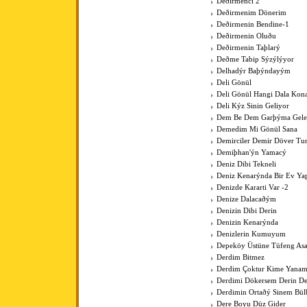
Deðirmenci 2
Deðirmenim Dönerim
Deðirmenin Bendine-1
Deðirmenin Oluðu
Deðirmenin Taþlarý
Deðme Tabip Sýzýlýyor
Delhadýr Baþýndayým
Deli Gönül
Deli Gönül Hangi Dala Kona
Deli Kýz Sinin Geliyor
Dem Be Dem Garþýma Gele
Demedim Mi Gönül Sana
Demirciler Demir Döver Tu
Demiþhan'ýn Yamacý
Deniz Dibi Tekneli
Deniz Kenarýnda Bir Ev Y
Denizde Kararti Var -2
Denize Dalacaðým
Denizin Dibi Derin
Denizin Kenarýnda
Denizlerin Kumuyum
Depeköy Üstüne Tüfeng As
Derdim Bitmez
Derdim Çoktur Kime Yanam
Derdimi Dökersem Derin De
Derdimin Ortaðý Sinem Bül
Dere Boyu Düz Gider