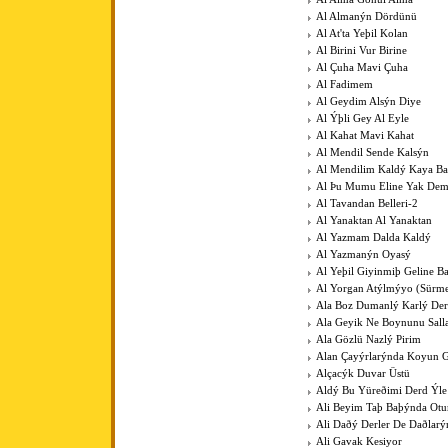
Al Almanýn Dördünü
Al At'ta Yeþil Kolan
Al Birini Vur Birine
Al Çuha Mavi Çuha
Al Fadimem
Al Geydim Alsýn Diye
Al Ýþli Gey Al Eyle
Al Kahat Mavi Kahat
Al Mendil Sende Kalsýn
Al Mendilim Kaldý Kaya B
Al Þu Mumu Eline Yak De
Al Tavandan Belleri-2
Al Yanaktan Al Yanaktan
Al Yazmam Dalda Kaldý
Al Yazmanýn Oyasý
Al Yeþil Giyinmiþ Geline B
Al Yorgan Atýlmýyo (Sürme
Ala Boz Dumanlý Karlý Der
Ala Geyik Ne Boynunu Sall
Ala Gözlü Nazlý Pirim
Alan Çayýrlarýnda Koyun G
Alçacýk Duvar Üstü
Aldý Bu Yüreðimi Derd Ýle
Ali Beyim Taþ Baþýnda Otu
Ali Daðý Derler De Daðlarý
Ali Gavak Kesiyor