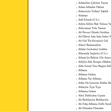
Adalardan Çýktým Yayan
Adam Aðladan Oldum
Adana'nýn Yollarý Taþlýk
Adatepe
Adil Efendi (U.h.)
Adým Adým Hak Yoluna V
Adýyaman Yolu Yaman
Að Deveyi Düzde Gördüm
Að Ellerin Sala Sala Gelen Y
Að Gül Ýle Kýrmýzý Gül
Aðacý Budamadým
Aðalar Gurbetten Geldim
Aðarmýþ Saçlarýn (U.h.)
Aðasar'ýn Balýný (Oy Asiye
Aðýlýn Altý Kenger (Mahm
Aðla Gönül Yine Bugün Að
Aðlama
Aðlama Gülüm
Aðlama Yar Aðlama
Aðlar Da Gezerim Daðlar B
Aðlarým Ýçin Ýçin
Aðlatma Gelem
Aðrý Daðýndan Uçtum
Ah Buðdayým Buðdayým
Ah Edip Aðlama Zülfü Siy
Ah Elmadan Elmadan