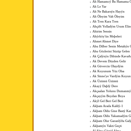
Ah Hamamcý Bu Hamama Gü
Ah Le Yar
Ah Ne Bakarsýn Hayýn
Ah Öleyim Vah Öleyim
Ah Tren Kara Tren
Ahçiði Yolladým Urum Elin
Ahirim Sensin
Ahýrköy'ün Meþeleri
Ahmet Ahmet Diye
Ahu Dilber Senin Metahýn
Ahu Gözlerini Süzüp Gelen 
Ak Çalýnýn Dibinde Kavað
Ak Devem Düzden Gelir
Ak Güvercin Olaydým
Ak Koyunum Yüz Olsa
Ak Sinne'ye Vardým Koyu
Ak Üzümü Üzümü
Akayý Daþlý Dere
Akçaalan Yolunu Dumanmý
Akçayým Boydan Boya
Akýl Gel Beri Gel Beri
Akþam Arada Kaldý-1
Akþam Oldu Gine Bastý Kar
Akþam Oldu Yakamadým 
Akþam Olur Garanlýða Gal
Akþamýn Vakti Geçti
Al Alma Gönül Alma