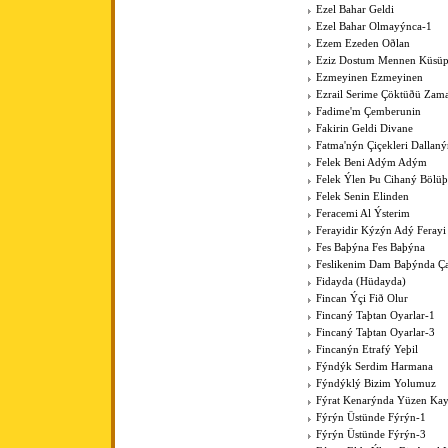
Ezel Bahar Geldi
Ezel Bahar Olmayýnca-1
Ezem Ezeden Oðlan
Eziz Dostum Mennen Küsüp
Ezmeyinen Ezmeyinen
Ezrail Serime Çöktüðü Zam
Fadime'm Çemberunin
Fakirin Geldi Divane
Fatma'nýn Çiçekleri Dallan
Felek Beni Adým Adým
Felek Ýlen Þu Cihaný Bölüþ
Felek Senin Elinden
Feracemi Al Ýsterim
Ferayidir Kýzýn Adý Ferayi
Fes Baþýna Fes Baþýna
Feslikenim Dam Baþýnda Ç
Fidayda (Hüdayda)
Fincan Ýçi Fið Olur
Fincaný Taþtan Oyarlar-1
Fincaný Taþtan Oyarlar-3
Fincanýn Etrafý Yeþil
Fýndýk Serdim Harmana
Fýndýklý Bizim Yolumuz
Fýrat Kenarýnda Yüzen Kay
Fýrýn Üstünde Fýrýn-1
Fýrýn Üstünde Fýrýn-3