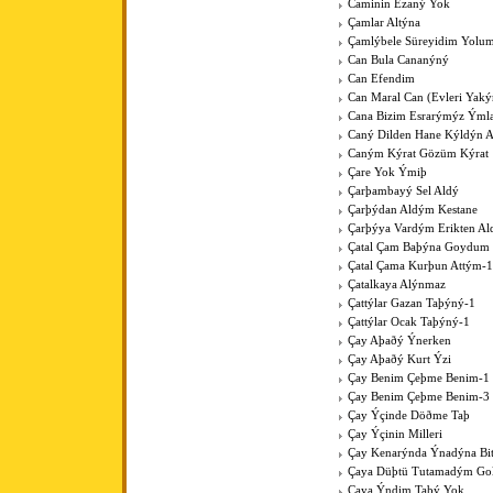
Caminin Ezaný Yok
Çamlar Altýna
Çamlýbele Süreyidim Yolu
Can Bula Cananýný
Can Efendim
Can Maral Can (Evleri Yaký
Cana Bizim Esrarýmýz Ýml
Caný Dilden Hane Kýldýn 
Caným Kýrat Gözüm Kýrat
Çare Yok Ýmiþ
Çarþambayý Sel Aldý
Çarþýdan Aldým Kestane
Çarþýya Vardým Erikten A
Çatal Çam Baþýna Goydum 
Çatal Çama Kurþun Attým-1
Çatalkaya Alýnmaz
Çattýlar Gazan Taþýný-1
Çattýlar Ocak Taþýný-1
Çay Aþaðý Ýnerken
Çay Aþaðý Kurt Ýzi
Çay Benim Çeþme Benim-1
Çay Benim Çeþme Benim-3
Çay Ýçinde Döðme Taþ
Çay Ýçinin Milleri
Çay Kenarýnda Ýnadýna Bit
Çaya Düþtü Tutamadým Go
Çaya Ýndim Taþý Yok