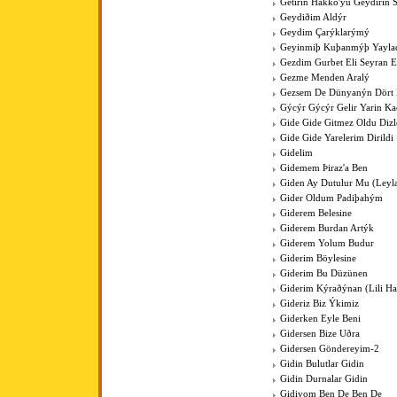
Getirin Hakko'yu Geydirin 
Geydiðim Aldýr
Geydim Çarýklarýmý
Geyinmiþ Kuþanmýþ Yaylad
Gezdim Gurbet Eli Seyran 
Gezme Menden Aralý
Gezsem De Dünyanýn Dört
Gýcýr Gýcýr Gelir Yarin K
Gide Gide Gitmez Oldu Dizl
Gide Gide Yarelerim Dirildi
Gidelim
Gidemem Þiraz'a Ben
Giden Ay Dutulur Mu (Leyla'
Gider Oldum Padiþahým
Giderem Belesine
Giderem Burdan Artýk
Giderem Yolum Budur
Giderim Böylesine
Giderim Bu Düzünen
Giderim Kýraðýnan (Lili Hal
Gideriz Biz Ýkimiz
Giderken Eyle Beni
Gidersen Bize Uðra
Gidersen Göndereyim-2
Gidin Bulutlar Gidin
Gidin Durnalar Gidin
Gidiyom Ben De Ben De