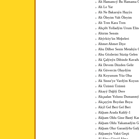
Ah Hamamcý Bu Hamama Gü
Ah Le Yar
Ah Ne Bakarsýn Hayýn
Ah Öleyim Vah Öleyim
Ah Tren Kara Tren
Ahçiði Yolladým Urum Elin
Ahirim Sensin
Ahýrköy'ün Meþeleri
Ahmet Ahmet Diye
Ahu Dilber Senin Metahýn
Ahu Gözlerini Süzüp Gelen 
Ak Çalýnýn Dibinde Kavað
Ak Devem Düzden Gelir
Ak Güvercin Olaydým
Ak Koyunum Yüz Olsa
Ak Sinne'ye Vardým Koyu
Ak Üzümü Üzümü
Akayý Daþlý Dere
Akçaalan Yolunu Dumanmý
Akçayým Boydan Boya
Akýl Gel Beri Gel Beri
Akþam Arada Kaldý-1
Akþam Oldu Gine Bastý Kar
Akþam Oldu Yakamadým 
Akþam Olur Garanlýða Gal
Akþamýn Vakti Geçti
Al Alma Gönül Alma