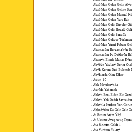
Aþaðýdan Gelen Gelin Alýc
Aþaðýdan Gelen Geline Ben
Aþaðýdan Gelen Mangal K
Aþaðýdan Gelen Yare Bak
Aþaðýdan Gelir Düveler Gib
Aþaðýdan Gelir Hozalý Gel
Aþaðýdan Gelir Sandýk
Aþaðýdan Geliyor Türkme
Aþaðýdan Yusuf Paþam Gel
Aþamadým Bergama'nýn Be
Aþamadým Þu Daðlarýn Bel
Aþa'nýn Elinde Makas Kýna
Aþýðýn Yaylasý Derler Ota
Aþýk Kerem Düþ Eylemiþ D
Aþýklarda Olan Efkar
Asiye -10
Aþk Meydanýnda
Askýda Yaþamak
Aþkýn Beni Elden Ele Gezdi
Aþkýn Yeli Deðdi Savruld
Aþkýnla Periþan Yari Görü
Aþþaðýdan Da Gele Gele Ge
At Benim Atým Ýdý
At Üstüme Avuç Avuç Topr
Ata Binesim Geldi-1
Ata Vurdum Yularý