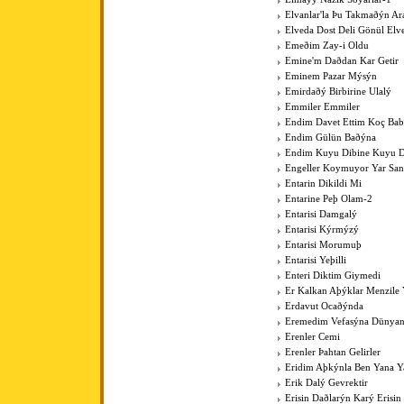
Elvanlar'la Þu Takmaðýn Ar
Elveda Dost Deli Gönül Elv
Emeðim Zay-i Oldu
Emine'm Daðdan Kar Getir
Eminem Pazar Mýsýn
Emirdaðý Birbirine Ulalý
Emmiler Emmiler
Endim Davet Ettim Koç Ba
Endim Gülün Baðýna
Endim Kuyu Dibine Kuyu D
Engeller Koymuyor Yar San
Entarin Dikildi Mi
Entarine Peþ Olam-2
Entarisi Damgalý
Entarisi Kýrmýzý
Entarisi Morumuþ
Entarisi Yeþilli
Enteri Diktim Giymedi
Er Kalkan Aþýklar Menzile Y
Erdavut Ocaðýnda
Eremedim Vefasýna Dünya
Erenler Cemi
Erenler Þahtan Gelirler
Eridim Aþkýnla Ben Yana Y
Erik Dalý Gevrektir
Erisin Daðlarýn Karý Erisin