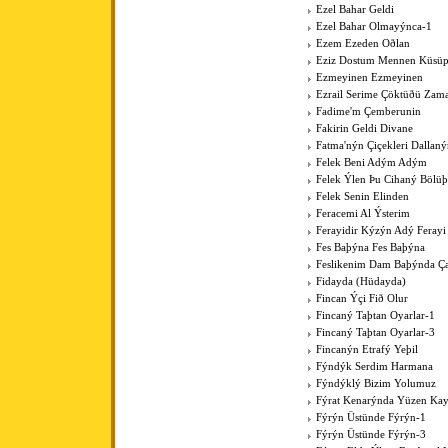
Ezel Bahar Geldi
Ezel Bahar Olmayýnca-1
Ezem Ezeden Oðlan
Eziz Dostum Mennen Küsüp
Ezmeyinen Ezmeyinen
Ezrail Serime Çöktüðü Zam
Fadime'm Çemberunin
Fakirin Geldi Divane
Fatma'nýn Çiçekleri Dallan
Felek Beni Adým Adým
Felek Ýlen Þu Cihaný Bölüþ
Felek Senin Elinden
Feracemi Al Ýsterim
Ferayidir Kýzýn Adý Ferayi
Fes Baþýna Fes Baþýna
Feslikenim Dam Baþýnda Ç
Fidayda (Hüdayda)
Fincan Ýçi Fið Olur
Fincaný Taþtan Oyarlar-1
Fincaný Taþtan Oyarlar-3
Fincanýn Etrafý Yeþil
Fýndýk Serdim Harmana
Fýndýklý Bizim Yolumuz
Fýrat Kenarýnda Yüzen Kay
Fýrýn Üstünde Fýrýn-1
Fýrýn Üstünde Fýrýn-3