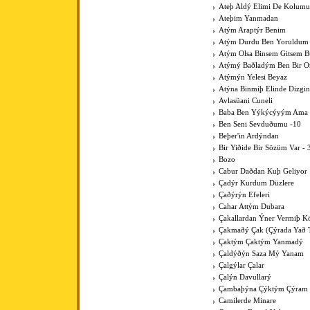
Ateþ Aldý Elimi De Kolumu
Ateþim Yanmadan
Atým Araptýr Benim
Atým Durdu Ben Yoruldum
Atým Olsa Binsem Gitsem B
Atýmý Baðladým Ben Bir 
Atýmýn Yelesi Beyaz
Atýna Binmiþ Elinde Dizgin
Avlasüani Cuneli
Baba Ben Yýkýcýyým Ama K
Ben Seni Sevduðumu -10
Beþer'in Ardýndan
Bir Yiðide Bir Sözüm Var - 
Bozo
Cabur Daðdan Kuþ Geliyor
Çadýr Kurdum Düzlere
Çaðýrýn Efeleri
Cahar Attým Dubara
Çakallardan Ýner Vermiþ 
Çakmaðý Çak (Çýrada Yað 
Çaktým Çaktým Yanmadý
Çaldýðýn Saza Mý Yanam
Çalgýlar Çalar
Çalýn Davullarý
Çambaþýna Çýktým Çýram
Camilerde Minare