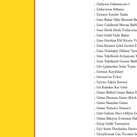
Gidiyom Gidemiyom-1
Gidiyorum Aðlama
Gýnayý Ezerler Tasda
Gine Bahar Oldu Bezendi Ba
Gine Celallendi Meram Baðl
Gine Dertli Dertli Ýniliyors
Gine Geldi Faslý Bahar
Gine Gördüm Elif Kýzýn Y
Gine Kýsmet Çekti Gurbet El
Gine Vedalaþtý Dildarý Yar
Gine Yeþillendi Acýpayam Y
Gine Yeþillendi Germir Bað
Gýr Çeþmeden Sular Ýçti
Giresun Kayýklarý
Giresun'un Evleri
Gýrma Taþýn Kenarý
Git Kaladan Kar Getir
Gitme Bülbül Gitme Bahar E
Gitme Durnam Gitme (Kýrk
Gitme Hamdim Gitme
Gitme Yemen'e Yemen'e
Gitti Gelirim Deyi (Allým 
Gittim Baktým Evlerinin Ha
Giyip Güllü Tumanýný
Gýz Senin Derdinden Derb
Gýzýlýrmak Can Ýncitme S