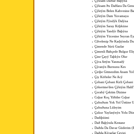
Çýksam Daðlar Baþýna
Çýksam Þu Daðlara Da Gene
Çýktým Belen Kahvesine B
Çýktým Dam Yuvamaya
Çýktým Fýndýk Dalýna
Çýktým Saray Köþküne
Çýktým Tandýr Baþýna
Çýktým Yücesine Seyran E
Cilvelenip Ne Karþýmda Du
Çimende Sürü Gazlar
Çimenli Bahçede Bulgur Eli
Çine Çayý Taþkýn Olur
Çýra Attým Yanmadý
Çýranýn Burnunu Kes
Çiriþe Gitmezdim Anam Yol
Çiy Köfteler Ne Acý
Çobani Çobani Kirli Çobani
Çökertme'den Çýktým Halil
Çorabý Çektim Dizime
Coþar Koç Yiðitler Coþar
Çubuðum Yok Yol Üstüne 
Çubuðuna Lüleyim
Çukur Yaylasýnýn Yolu Düz
Dadiþüimi
Dað Baþýnda Kestane
Daðda Da Davar Güderim (
Daðda Kýrarlar Cevizi