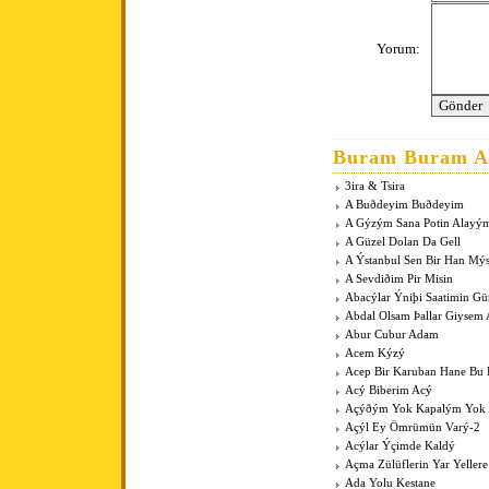
Yorum:
Buram Buram An
3ira & Tsira
A Buðdeyim Buðdeyim
A Gýzým Sana Potin Alayý
A Güzel Dolan Da Gell
A Ýstanbul Sen Bir Han Mý
A Sevdiðim Pir Misin
Abacýlar Ýniþi Saatimin G
Abdal Olsam Þallar Giysem
Abur Cubur Adam
Acem Kýzý
Acep Bir Karuban Hane Bu
Acý Biberim Acý
Açýðým Yok Kapalým Yok
Açýl Ey Ömrümün Varý-2
Acýlar Ýçimde Kaldý
Açma Zülüflerin Yar Yeller
Ada Yolu Kestane