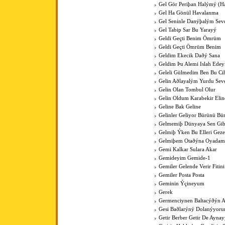
Gel Gör Periþan Halýmý (H
Gel Ha Gönül Havalanma
Gel Seninle Danýþalým Sev
Gel Tabip Sar Bu Yarayý
Geldi Geçti Benim Ömrüm
Geldi Geçti Ömrüm Benim
Geldim Ekecik Daðý Sana
Geldim Þu Alemi Islah Ede
Geleli Gülmedim Ben Bu Cih
Gelin Aðlayalým Yurdu Sev
Gelin Olan Tombul Olur
Gelin Oldum Karabekir Elin
Geline Bak Geline
Gelinler Geliyor Bürünü Bü
Gelmemiþ Dünyaya Sen Gib
Gelmiþ Ýken Bu Elleri Gez
Gelmiþem Otaðýna Oyadam
Gemi Kalkar Sulara Akar
Gemideyim Gemide-1
Gemiler Gelende Verir Fitini
Gemiler Posta Posta
Geminin Ýçineyum
Gerek
Germenciynen Baltacýðýn A
Gesi Baðlarýný Dolanýyoru
Getir Berber Getir De Aynay