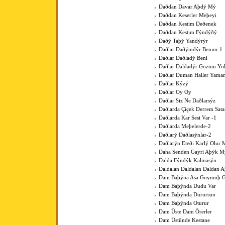
Daðdan Davar Aþdý Mý
Daðdan Keserler Meþeyi
Daðdan Kestim Deðenek
Daðdan Kestim Fýndýðý
Daðý Taþý Yandýrýr
Daðlar Daðýmdýr Benim-1
Daðlar Daðladý Beni
Daðlar Daldadýr Gözüm Yo
Daðlar Duman Haller Yama
Daðlar Kýzý
Daðlar Oy Oy
Daðlar Siz Ne Daðlarsýz
Daðlarda Çiçek Derrem Sat
Daðlarda Kar Sesi Var -1
Daðlarda Meþelerde-2
Daðlarý Daðlasýnlar-2
Daðlarýn Eteði Karlý Olur 
Daha Senden Gayri Aþýk M
Dalda Fýndýk Kalmasýn
Daldalan Daldalan Daldan 
Dam Baþýna Asa Goymuþ G
Dam Baþýnda Dudu Var
Dam Baþýnda Durursun
Dam Baþýnda Oturur
Dam Üste Dam Örerler
Dam Üstünde Kestane