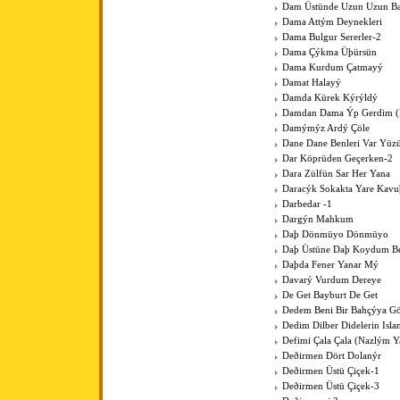
Dam Üstünde Uzun Uzun Bac
Dama Attým Deynekleri
Dama Bulgur Sererler-2
Dama Çýkma Üþürsün
Dama Kurdum Çatmayý
Damat Halayý
Damda Kürek Kýrýldý
Damdan Dama Ýp Gerdim (Þ
Damýmýz Ardý Çöle
Dane Dane Benleri Var Yüz
Dar Köprüden Geçerken-2
Dara Zülfün Sar Her Yana
Daracýk Sokakta Yare Kav
Darbedar -1
Dargýn Mahkum
Daþ Dönmüyo Dönmüyo
Daþ Üstüne Daþ Koydum B
Daþda Fener Yanar Mý
Davarý Vurdum Dereye
De Get Bayburt De Get
Dedem Beni Bir Bahçýya G
Dedim Dilber Didelerin Isl
Defimi Çala Çala (Nazlým Y
Deðirmen Dört Dolanýr
Deðirmen Üstü Çiçek-1
Deðirmen Üstü Çiçek-3