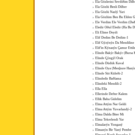
Ela Gözlerini Sevdiðim Dilb
Ela Gözlü Benli Dilber
Ela Gözlü Nazlý Yari
Ela Gözlüm Ben Bu Elden 
Ele Verdim Ele Verdim (Dað
Eledir Oðul Eledir (Ha Bu D
Eli Elime Deydi
Elif Dedim Be Dedim-1
Elif Gýzýnýn Da Mendiline
Elif'in Kýnasýn Çamur Ettil
Elinde Bakýr Bakýr (Bursa 
Elinde Çýngýl Orak
Elinde Düdük Kaval
Elinde Oya (Menþure Haný
Elinde Süt Küleði-2
Elindedir Baðlama
Elindeki Mendili-2
Ella Ella
Ellerinde Defter Kalem
Ellik Baba Gidelim
Elma Attým Nar Geldi
Elma Attým Yuvarlandý-2
Elma Dalda Biter Mi
Elma Tekerlendi Yar
Elmalarýn Yongasý
Elmanýn Bir Yaný Pembe
Elmayý Nazik Soyarlar-1