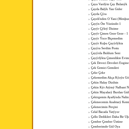
Çaya Vardým Çay Bulanýk
Çayda Balýk Yan Gider
Çayda Çýra
Çayeli'nden O Yani (Menþur
Çayýn Öte Yüzünde-1
Çayýr Çýktý Dizime
Çayýr Çimen Geze Geze - 1
Çayýr Ýnce Biçemedim
Çayýr Kuþu Çayýrlýkta
Çayýra Serdim Postu
Çayýrda Buldum Seni
Çayýrlýkta Çimenlikte Evim
Çek Deveci Develeri Engine
Çek Gemici Gemileri
Çeke Çeke
Çekemedim Akça Kýzýn G
Çekin Halay Dizilsin
Çekin Kýr Atýmý Nalbant N
Çekin Mayalarý Burdan Gid
Çekirgemin Ayaðýnda Nalin
Çekmecemin Anahtarý Kemi
Çekmecimin Perçini
Celal Bacada Yatýyor
Çello Dedikleri Daha Bir U
Çember Çember Üstüne
Çemberimde Gül Oya