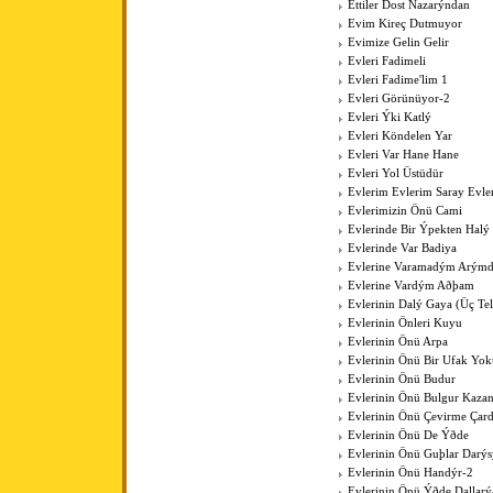
Ettiler Dost Nazarýndan
Evim Kireç Dutmuyor
Evimize Gelin Gelir
Evleri Fadimeli
Evleri Fadime'lim 1
Evleri Görünüyor-2
Evleri Ýki Katlý
Evleri Köndelen Yar
Evleri Var Hane Hane
Evleri Yol Üstüdür
Evlerim Evlerim Saray Evle
Evlerimizin Önü Cami
Evlerinde Bir Ýpekten Halý
Evlerinde Var Badiya
Evlerine Varamadým Arýmd
Evlerine Vardým Aðþam
Evlerinin Dalý Gaya (Üç Tell
Evlerinin Önleri Kuyu
Evlerinin Önü Arpa
Evlerinin Önü Bir Ufak Yok
Evlerinin Önü Budur
Evlerinin Önü Bulgur Kaza
Evlerinin Önü Çevirme Çar
Evlerinin Önü De Ýðde
Evlerinin Önü Guþlar Darýs
Evlerinin Önü Handýr-2
Evlerinin Önü Ýðde Dallarý