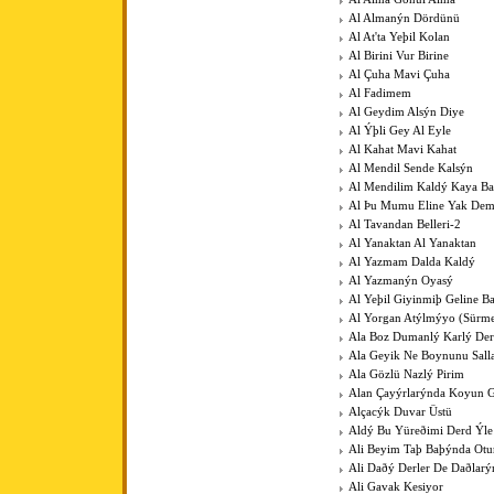
Al Almanýn Dördünü
Al At'ta Yeþil Kolan
Al Birini Vur Birine
Al Çuha Mavi Çuha
Al Fadimem
Al Geydim Alsýn Diye
Al Ýþli Gey Al Eyle
Al Kahat Mavi Kahat
Al Mendil Sende Kalsýn
Al Mendilim Kaldý Kaya B
Al Þu Mumu Eline Yak De
Al Tavandan Belleri-2
Al Yanaktan Al Yanaktan
Al Yazmam Dalda Kaldý
Al Yazmanýn Oyasý
Al Yeþil Giyinmiþ Geline B
Al Yorgan Atýlmýyo (Sürme
Ala Boz Dumanlý Karlý Der
Ala Geyik Ne Boynunu Sall
Ala Gözlü Nazlý Pirim
Alan Çayýrlarýnda Koyun G
Alçacýk Duvar Üstü
Aldý Bu Yüreðimi Derd Ýle
Ali Beyim Taþ Baþýnda Otu
Ali Daðý Derler De Daðlarý
Ali Gavak Kesiyor