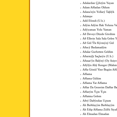
Adalardan Çýktým Yayan
Adam Aðladan Oldum
Adana'nýn Yollarý Taþlýk
Adatepe
Adil Efendi (U.h.)
Adým Adým Hak Yoluna V
Adýyaman Yolu Yaman
Að Deveyi Düzde Gördüm
Að Ellerin Sala Sala Gelen Y
Að Gül Ýle Kýrmýzý Gül
Aðacý Budamadým
Aðalar Gurbetten Geldim
Aðarmýþ Saçlarýn (U.h.)
Aðasar'ýn Balýný (Oy Asiye
Aðýlýn Altý Kenger (Mahm
Aðla Gönül Yine Bugün Að
Aðlama
Aðlama Gülüm
Aðlama Yar Aðlama
Aðlar Da Gezerim Daðlar B
Aðlarým Ýçin Ýçin
Aðlatma Gelem
Aðrý Daðýndan Uçtum
Ah Buðdayým Buðdayým
Ah Edip Aðlama Zülfü Siy
Ah Elmadan Elmadan