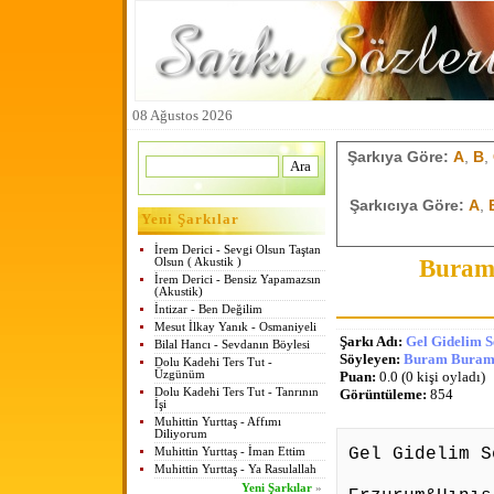
08 Ağustos 2026
Şarkıya Göre:
A
,
B
,
Şarkıcıya Göre:
A
,
Yeni Şarkılar
İrem Derici - Sevgi Olsun Taştan
Buram 
Olsun ( Akustik )
İrem Derici - Bensiz Yapamazsın
(Akustik)
İntizar - Ben Değilim
Mesut İlkay Yanık - Osmaniyeli
Şarkı Adı:
Gel Gidelim 
Bilal Hancı - Sevdanın Böylesi
Söyleyen:
Buram Buram 
Dolu Kadehi Ters Tut -
Üzgünüm
Puan:
0.0 (0 kişi oyladı)
Dolu Kadehi Ters Tut - Tanrının
Görüntüleme:
854
İşi
Muhittin Yurttaş - Affımı
Diliyorum
Gel Gidelim S
Muhittin Yurttaş - İman Ettim
Muhittin Yurttaş - Ya Rasulallah
Yeni Şarkılar
»