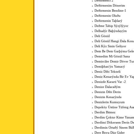
Deðirmenci 2
Deðirmenim Dönerim
Deðirmenin Bendine-1
Deðirmenin Oluðu
Deðirmenin Taþlarý
Deðme Tabip Sýzýlýyor
Delhadýr Baþýndayým
Deli Gönül
Deli Gönül Hangi Dala Kona
Deli Kýz Sinin Geliyor
Dem Be Dem Garþýma Gele
Demedim Mi Gönül Sana
Demirciler Demir Döver Tu
Demiþhan'ýn Yamacý
Deniz Dibi Tekneli
Deniz Kenarýnda Bir Ev Y
Denizde Kararti Var -2
Denize Dalacaðým
Denizin Dibi Derin
Denizin Kenarýnda
Denizlerin Kumuyum
Depeköy Üstüne Tüfeng As
Derdim Bitmez
Derdim Çoktur Kime Yanam
Derdimi Dökersem Derin De
Derdimin Ortaðý Sinem Bül
Dere Boyu Düz Gider