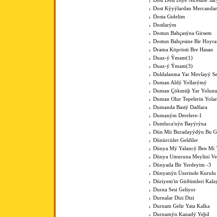
Dost Dost Diye Nicesine Sa
Dost Kýyýlardan Mercanda
Dosta Gidelim
Dostlarým
Dostun Bahçasýna Girsem
Dostun Bahçesine Bir Hoyra
Drama Köprüsü Bre Hasan
Duaz-ý Ýmam(1)
Duaz-ý Ýmam(3)
Duldalanma Yar Mevlayý Se
Duman Aldý Yollarýmý
Duman Çökmüþ Yar Yolun
Duman Olur Tepelerin Yola
Dumanda Bastý Daðlara
Dumaným Derelere-1
Dumluca'nýn Bayýrýna
Dün Mü Buradayýdýn Bu G
Dünürcüler Geldiler
Dünya Mý Yalancý Ben Mi 
Dünya Umuruna Meylini V
Dünyada Bir Yerdeyim -3
Dünyanýn Üzerinde Kurulu
Düriyem'in Güðümleri Kala
Durna Sesi Geliyor
Durnalar Dizi Dizi
Durnam Gelir Yata Kalka
Durnamýn Kanadý Yeþil