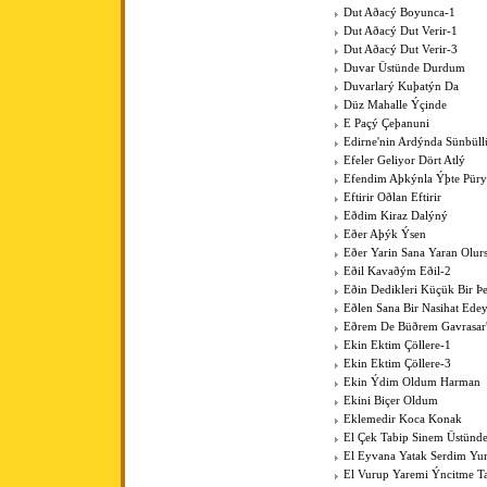
Dut Aðacý Boyunca-1
Dut Aðacý Dut Verir-1
Dut Aðacý Dut Verir-3
Duvar Üstünde Durdum
Duvarlarý Kuþatýn Da
Düz Mahalle Ýçinde
E Paçý Çeþanuni
Edirne'nin Ardýnda Sünbüll
Efeler Geliyor Dört Atlý
Efendim Aþkýnla Ýþte Pür
Eftirir Oðlan Eftirir
Eðdim Kiraz Dalýný
Eðer Aþýk Ýsen
Eðer Yarin Sana Yaran Olur
Eðil Kavaðým Eðil-2
Eðin Dedikleri Küçük Bir Þe
Eðlen Sana Bir Nasihat Ede
Eðrem De Büðrem Gavrasar'
Ekin Ektim Çöllere-1
Ekin Ektim Çöllere-3
Ekin Ýdim Oldum Harman
Ekini Biçer Oldum
Eklemedir Koca Konak
El Çek Tabip Sinem Üstünd
El Eyvana Yatak Serdim Y
El Vurup Yaremi Ýncitme T