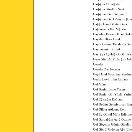
Garþýda Elmalýklar
Garþýda Gördüm Seni
Garþýdan Gaz Geliyor
Garþýdan Gel Göreyim (Cim
Gaþýn Gara Gözün Gara
Gaþlarýnda Har Mý Var
Gayadan Bakan Oðlan (Þeke
Gayalar Direk Direk
Gayfe Oldum Tavalarda Ga
Gaynananýn Kilimi
Gayrýya Açýldý Ol Güli Ra
Gece Gündüz Yollarýný Göz
Geceler
Geceler Zar Geceler
Geçti Gitti Vatanýna Yurdun
Gedin Deyin Han Çobana
Gel Ali'm
Gel Benim Esme Yarim
Gel Benim Gül Yüzlü Yarim
Gel Çýkalým Daðlara
Gel Dedim Gelmiyorsun Em
Gel Dilber Aðlatma Beni
Gel Ey Gönül Mülk Edinme
Gel Gardaþým Ayrý Gezme
Gel Göçelim Gönül Gidelim
Gel Gönül Gidelim Aþk Elle