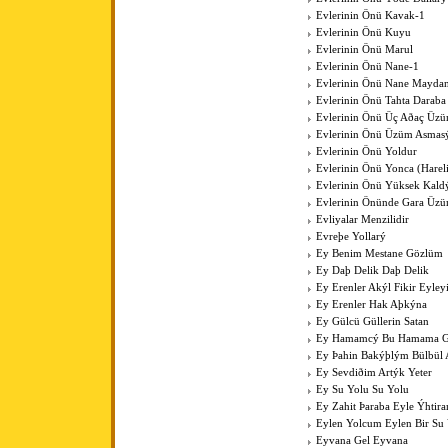
Evlerinin Önü Kavak-1
Evlerinin Önü Kuyu
Evlerinin Önü Marul
Evlerinin Önü Nane-1
Evlerinin Önü Nane Mayda
Evlerinin Önü Tahta Daraba
Evlerinin Önü Üç Aðaç Üzü
Evlerinin Önü Üzüm Asmas
Evlerinin Önü Yoldur
Evlerinin Önü Yonca (Harel
Evlerinin Önü Yüksek Kal
Evlerinin Önünde Gara Üz
Evliyalar Menzilidir
Evreþe Yollarý
Ey Benim Mestane Gözlüm
Ey Daþ Delik Daþ Delik
Ey Erenler Akýl Fikir Eyley
Ey Erenler Hak Aþkýna
Ey Gülcü Güllerin Satan
Ey Hamamcý Bu Hamama Güz
Ey Þahin Bakýþlým Bülbül
Ey Sevdiðim Artýk Yeter
Ey Su Yolu Su Yolu
Ey Zahit Þaraba Eyle Ýhtir
Eylen Yolcum Eylen Bir Su
Eyvana Gel Eyvana