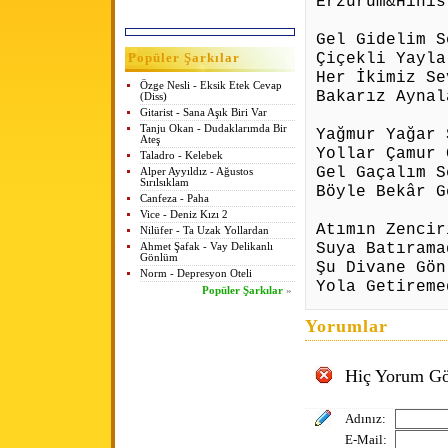
Erzurum&Hınıs
Gel Gidelim S
Çiçekli Yayla
Popüler Şarkılar
Her İkimiz Se
Özge Nesli - Eksik Etek Cevap
Bakarız Aynal
(Diss)
Gitarist - Sana Aşık Biri Var
Tanju Okan - Dudaklarımda Bir
Yağmur Yağar 
Ateş
Yollar Çamur 
Taladro - Kelebek
Gel Gaçalım S
Alper Ayyıldız - Ağustos
Sırılsıklam
Böyle Bekâr G
Canfeza - Paha
Vice - Deniz Kızı 2
Atımın Zencir
Nilüfer - Ta Uzak Yollardan
Suya Batırama
Ahmet Şafak - Vay Delikanlı
Gönlüm
Şu Divane Gön
Norm - Depresyon Oteli
Yola Getireme
Popüler Şarkılar
»
Yorumlar
Hiç Yorum Gö
Adınız:
E-Mail: