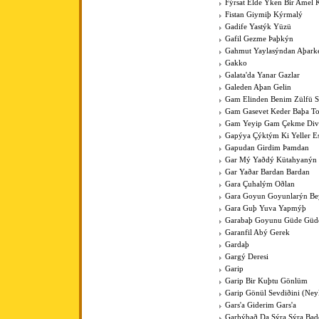
Fýrsat Elde Ýken Bir Amel 
Fistan Giymiþ Kýrmalý
Gadife Yastýk Yüzü
Gafil Gezme Þaþkýn
Gahmut Yaylasýndan Aþark
Gakko
Galata'da Yanar Gazlar
Galeden Aþan Gelin
Gam Elinden Benim Zülfü 
Gam Gasevet Keder Baþa T
Gam Yeyip Gam Çekme Div
Gapýya Çýktým Ki Yeller E
Gapudan Girdim Þamdan
Gar Mý Yaðdý Kütahyanýn
Gar Yaðar Bardan Bardan
Gara Çuhalým Oðlan
Gara Goyun Goyunlarýn Bey
Gara Guþ Yuva Yapmýþ
Garabaþ Goyunu Güde Güde
Garanfil Abý Gerek
Gardaþ
Gargý Deresi
Garip
Garip Bir Kuþtu Gönlüm
Garip Gönül Sevdiðini (Ney
Gars'a Giderim Gars'a
Garþýbað Da Sýra Sýra Bad