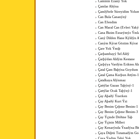
Caminin Ezaný Yok
Çamlar Altýna
Çamlýbele Süreyidim Yolu
Can Bula Cananýný
Can Efendim
Can Maral Can (Evleri Yaký
Cana Bizim Esrarýmýz Ýml
Caný Dilden Hane Kýldýn 
Caným Kýrat Gözüm Kýrat
Çare Yok Ýmiþ
Çarþambayý Sel Aldý
Çarþýdan Aldým Kestane
Çarþýya Vardým Erikten A
Çatal Çam Baþýna Goydum 
Çatal Çama Kurþun Attým-1
Çatalkaya Alýnmaz
Çattýlar Gazan Taþýný-1
Çattýlar Ocak Taþýný-1
Çay Aþaðý Ýnerken
Çay Aþaðý Kurt Ýzi
Çay Benim Çeþme Benim-1
Çay Benim Çeþme Benim-3
Çay Ýçinde Döðme Taþ
Çay Ýçinin Milleri
Çay Kenarýnda Ýnadýna Bit
Çaya Düþtü Tutamadým Go
Çaya Ýndim Taþý Yok