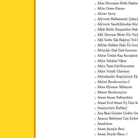
Alim Deresinin Delik Daþla
Ali'm Gitme Pazara
Ali'nin Sýrrý
Alýverin Baðlamamý Çalay
Alýverin Sandýðýmdan Kü
Allah Birdir Peygamber Hak
Allý Durnam Bizim Ele Var
Allý Gelin Taþ Baþýný Yol 
Allýlar Daldan Dala Ýp Ger
Alt'aydýr Dað Dað Gezerim
Altým Üstüm Kaç Kuruþluk
Altýn Tabakta Viþne
Altýn Tasta Gül Kuruttum
Altýn Yüzük Ulanmaz
Altýndandýr Kapýsýnýn Eþ
Altýný Bozdurayým-2
Altun Hýzmav Mülayim
Altunu Bozdurayým
Aman Aman Nalbandým
Aman Ecel Aman Üç Gün Ar
Amasya'nýn Daðlarý
Ana Beni Gönder Gedim O
Anacan Baðrýmý Can Eyle
Anadolum
Anam Ayasýn Beni
Anam Deyiki Bana..!