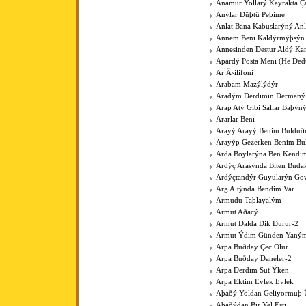
Anamur Yollarý Kayrakta Ç
Anýlar Düþtü Peþime
Anlat Bana Kabuslarýný Anl
Annem Beni Kaldýrmýþsýn
Annesinden Destur Aldý Kar
Apardý Posta Meni (He Ded
Ar Ã›ilifoni
Arabam Mazýlýdýr
Aradým Derdimin Dermaný
Arap Atý Gibi Sallar Baþýn
Ararlar Beni
Arayý Arayý Benim Buldu
Arayýp Gezerken Benim B
Arda Boylarýna Ben Kendim
Ardýç Arasýnda Biten Budak
Ardýçtandýr Guyularýn Go
Arg Altýnda Bendim Var
Armudu Taþlayalým
Armut Aðacý
Armut Dalda Dik Durur-2
Armut Ýdim Günden Yaným
Arpa Buðday Çec Olur
Arpa Buðday Daneler-2
Arpa Derdim Süt Ýken
Arpa Ektim Evlek Evlek
Aþaðý Yoldan Geliyormuþ 
Aþaðýdan Bir Yel Esti