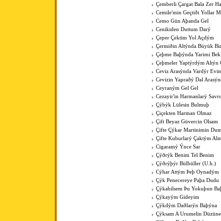
Çemberli Çargat Bala Zer 
Cemile'min Geçtiði Yollar M
Cemo Gün Aþanda Gel
Cenikiden Duttum Darý
Çeper Çektim Yol Açdým
Çermiðin Altýnda Büyük Bi
Çeþme Baþýnda Yarimi Bek
Çeþmeler Yaptýrdým Altýn 
Ceviz Arasýnda Vardýr Evi
Cevizin Yapraðý Dal Arasýn
Ceyraným Gel Gel
Cezayir'in Harmanlarý Savr
Çýbýk Lülesin Bulmuþ
Çiçekten Harman Olmaz
Çift Beyaz Güvercin Olsam
Çifte Çýkar Martinimin Du
Çifte Kuburlarý Çaktým Al
Cigaramý Ýnce Sar
Çýðrýk Benim Tel Benim
Çýðrýþýr Bülbüller (U.h.)
Cýhar Attým Þeþ Oynadým
Çýk Penecereye Paþa Dudu
Çýkabilsem Þu Yokuþun Ba
Çýkayým Gideyim
Çýkdým Daðlarýn Baþýna
Çýksam A Urumelin Düzüne