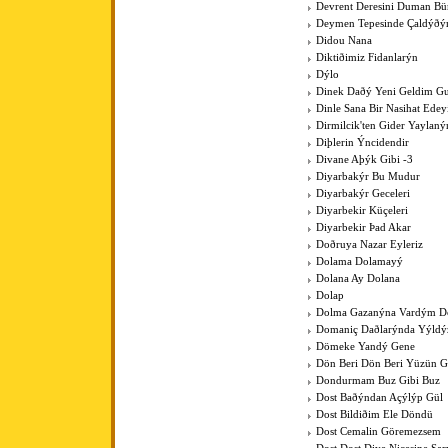
Devrent Deresini Duman Bü
Deymen Tepesinde Çaldýðý
Didou Nana
Diktiðimiz Fidanlarýn
Dýlo
Dinek Daðý Yeni Geldim Gur
Dinle Sana Bir Nasihat Ede
Dirmilcik'ten Gider Yaylaný
Diþlerin Ýncidendir
Divane Aþýk Gibi -3
Diyarbakýr Bu Mudur
Diyarbakýr Geceleri
Diyarbekir Küçeleri
Diyarbekir Þad Akar
Doðruya Nazar Eyleriz
Dolama Dolamayý
Dolana Ay Dolana
Dolap
Dolma Gazanýna Vardým D
Domaniç Daðlarýnda Yýldýz
Dömeke Yandý Gene
Dön Beri Dön Beri Yüzün 
Dondurmam Buz Gibi Buz
Dost Baðýndan Açýlýp Gül
Dost Bildiðim Ele Döndü
Dost Cemalin Göremezsem