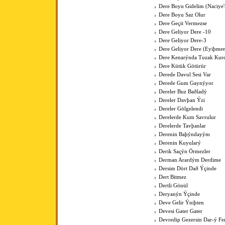
Dere Boyu Gidelim (Naciye
Dere Boyu Saz Olur
Dere Geçit Vermezse
Dere Geliyor Dere -10
Dere Geliyor Dere-3
Dere Geliyor Dere (Eyiþme
Dere Kenarýnda Tuzak Kurd
Dere Kütük Götürür
Derede Davul Sesi Var
Derede Gum Gaynýyor
Dereler Buz Baðladý
Dereler Davþan Ýzi
Dereler Gölgelendi
Derelerde Kum Savrulur
Derelerde Tavþanlar
Derenin Baþýndayým
Derenin Kuyularý
Derik Saçýn Örmezler
Derman Arardým Derdime
Dersim Dört Dað Ýçinde
Dert Bitmez
Dertli Gönül
Deryanýn Ýçinde
Deve Gelir Ýniþten
Devesi Gater Gater
Devredip Gezersin Dar-ý F