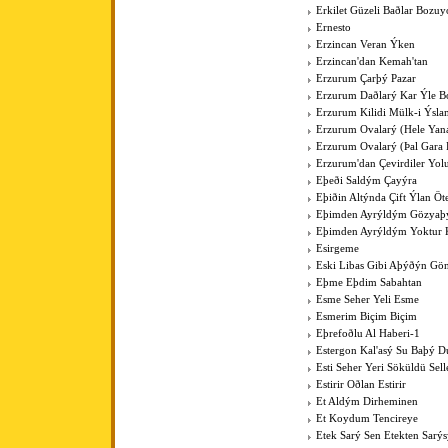
Erkilet Güzeli Baðlar Bozuy
Ernesto
Erzincan Veran Ýken
Erzincan'dan Kemah'tan
Erzurum Çarþý Pazar
Erzurum Daðlarý Kar Ýle Bo
Erzurum Kilidi Mülk-i Ýsla
Erzurum Ovalarý (Hele Yan
Erzurum Ovalarý (Þal Gara 
Erzurum'dan Çevirdiler Yo
Eþeði Saldým Çayýra
Eþiðin Altýnda Çift Ýlan Öt
Eþimden Ayrýldým Gözya
Eþimden Ayrýldým Yoktur 
Esirgeme
Eski Libas Gibi Aþýðýn Gö
Eþme Eþdim Sabahtan
Esme Seher Yeli Esme
Esmerim Biçim Biçim
Eþrefoðlu Al Haberi-1
Estergon Kal'asý Su Baþý 
Esti Seher Yeri Söküldü Sell
Estirir Oðlan Estirir
Et Aldým Dirheminen
Et Koydum Tencireye
Etek Sarý Sen Etekten Sarý