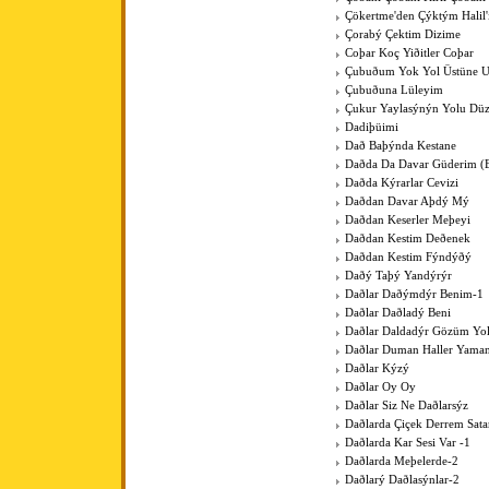
Çökertme'den Çýktým Halil
Çorabý Çektim Dizime
Coþar Koç Yiðitler Coþar
Çubuðum Yok Yol Üstüne 
Çubuðuna Lüleyim
Çukur Yaylasýnýn Yolu Düz
Dadiþüimi
Dað Baþýnda Kestane
Daðda Da Davar Güderim (
Daðda Kýrarlar Cevizi
Daðdan Davar Aþdý Mý
Daðdan Keserler Meþeyi
Daðdan Kestim Deðenek
Daðdan Kestim Fýndýðý
Daðý Taþý Yandýrýr
Daðlar Daðýmdýr Benim-1
Daðlar Daðladý Beni
Daðlar Daldadýr Gözüm Yo
Daðlar Duman Haller Yama
Daðlar Kýzý
Daðlar Oy Oy
Daðlar Siz Ne Daðlarsýz
Daðlarda Çiçek Derrem Sat
Daðlarda Kar Sesi Var -1
Daðlarda Meþelerde-2
Daðlarý Daðlasýnlar-2