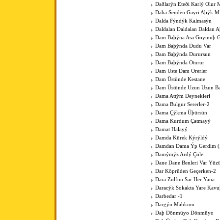
Daðlarýn Eteði Karlý Olur 
Daha Senden Gayri Aþýk M
Dalda Fýndýk Kalmasýn
Daldalan Daldalan Daldan 
Dam Baþýna Asa Goymuþ G
Dam Baþýnda Dudu Var
Dam Baþýnda Durursun
Dam Baþýnda Oturur
Dam Üste Dam Örerler
Dam Üstünde Kestane
Dam Üstünde Uzun Uzun Bac
Dama Attým Deynekleri
Dama Bulgur Sererler-2
Dama Çýkma Üþürsün
Dama Kurdum Çatmayý
Damat Halayý
Damda Kürek Kýrýldý
Damdan Dama Ýp Gerdim (Þ
Damýmýz Ardý Çöle
Dane Dane Benleri Var Yüz
Dar Köprüden Geçerken-2
Dara Zülfün Sar Her Yana
Daracýk Sokakta Yare Kav
Darbedar -1
Dargýn Mahkum
Daþ Dönmüyo Dönmüyo