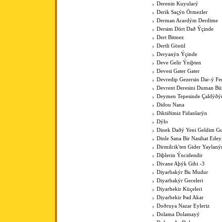
Derenin Kuyularý
Derik Saçýn Örmezler
Derman Arardým Derdime
Dersim Dört Dað Ýçinde
Dert Bitmez
Dertli Gönül
Deryanýn Ýçinde
Deve Gelir Ýniþten
Devesi Gater Gater
Devredip Gezersin Dar-ý F
Devrent Deresini Duman Bü
Deymen Tepesinde Çaldýðý
Didou Nana
Diktiðimiz Fidanlarýn
Dýlo
Dinek Daðý Yeni Geldim Gur
Dinle Sana Bir Nasihat Ede
Dirmilcik'ten Gider Yaylaný
Diþlerin Ýncidendir
Divane Aþýk Gibi -3
Diyarbakýr Bu Mudur
Diyarbakýr Geceleri
Diyarbekir Küçeleri
Diyarbekir Þad Akar
Doðruya Nazar Eyleriz
Dolama Dolamayý