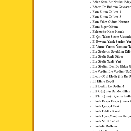
Eðlen Sana Bir Nasihat Ede
Eðrem De Büðrem Gavrasar'
Ekin Ektim Çöllere-1
Ekin Ektim Çöllere-3
Ekin Ýdim Oldum Harman
Ekini Biçer Oldum
Eklemedir Koca Konak
El Çek Tabip Sinem Üstünd
El Eyvana Yatak Serdim Y
El Vurup Yaremi Ýncitme T
Ela Gözlerini Sevdiðim Dilb
Ela Gözlü Benli Dilber
Ela Gözlü Nazlý Yari
Ela Gözlüm Ben Bu Elden 
Ele Verdim Ele Verdim (Dað
Eledir Oðul Eledir (Ha Bu D
Eli Elime Deydi
Elif Dedim Be Dedim-1
Elif Gýzýnýn Da Mendiline
Elif'in Kýnasýn Çamur Ettil
Elinde Bakýr Bakýr (Bursa 
Elinde Çýngýl Orak
Elinde Düdük Kaval
Elinde Oya (Menþure Haný
Elinde Süt Küleði-2
Elindedir Baðlama