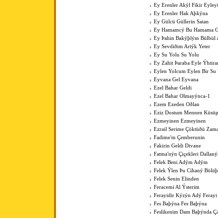
Ey Erenler Akýl Fikir Eyley
Ey Erenler Hak Aþkýna
Ey Gülcü Güllerin Satan
Ey Hamamcý Bu Hamama Güz
Ey Þahin Bakýþlým Bülbül
Ey Sevdiðim Artýk Yeter
Ey Su Yolu Su Yolu
Ey Zahit Þaraba Eyle Ýhtir
Eylen Yolcum Eylen Bir Su
Eyvana Gel Eyvana
Ezel Bahar Geldi
Ezel Bahar Olmayýnca-1
Ezem Ezeden Oðlan
Eziz Dostum Mennen Küsüp
Ezmeyinen Ezmeyinen
Ezrail Serime Çöktüðü Zam
Fadime'm Çemberunin
Fakirin Geldi Divane
Fatma'nýn Çiçekleri Dallan
Felek Beni Adým Adým
Felek Ýlen Þu Cihaný Bölüþ
Felek Senin Elinden
Feracemi Al Ýsterim
Ferayidir Kýzýn Adý Ferayi
Fes Baþýna Fes Baþýna
Feslikenim Dam Baþýnda Ç