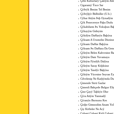
Çifte Kuburlarý Çaktým Al
Cigaramý Ýnce Sar
Çýðrýk Benim Tel Benim
Çýðrýþýr Bülbüller (U.h.)
Cýhar Attým Þeþ Oynadým
Çýk Penecereye Paþa Dudu
Çýkabilsem Þu Yokuþun Ba
Çýkayým Gideyim
Çýkdým Daðlarýn Baþýna
Çýksam A Urumelin Düzüne
Çýksam Daðlar Baþýna
Çýksam Þu Daðlara Da Gene
Çýktým Belen Kahvesine B
Çýktým Dam Yuvamaya
Çýktým Fýndýk Dalýna
Çýktým Saray Köþküne
Çýktým Tandýr Baþýna
Çýktým Yücesine Seyran E
Cilvelenip Ne Karþýmda Du
Çimende Sürü Gazlar
Çimenli Bahçede Bulgur Eli
Çine Çayý Taþkýn Olur
Çýra Attým Yanmadý
Çýranýn Burnunu Kes
Çiriþe Gitmezdim Anam Yol
Çiy Köfteler Ne Acý
Çobani Çobani Kirli Çobani