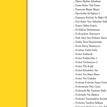
Eþme Eþdim Sabahtan
Esme Seher Yeli Esme
Esmerim Biçim Biçim
Eþrefoðlu Al Haberi-1
Estergon Kal'asý Su Baþý 
Esti Seher Yeri Söküldü Sell
Estirir Oðlan Estirir
Et Aldým Dirheminen
Et Koydum Tencireye
Etek Sarý Sen Etekten Sarý
Ettiler Dost Nazarýndan
Evim Kireç Dutmuyor
Evimize Gelin Gelir
Evleri Fadimeli
Evleri Fadime'lim 1
Evleri Görünüyor-2
Evleri Ýki Katlý
Evleri Köndelen Yar
Evleri Var Hane Hane
Evleri Yol Üstüdür
Evlerim Evlerim Saray Evle
Evlerimizin Önü Cami
Evlerinde Bir Ýpekten Halý
Evlerinde Var Badiya
Evlerine Varamadým Arýmd
Evlerine Vardým Aðþam
Evlerinin Dalý Gaya (Üç Tell