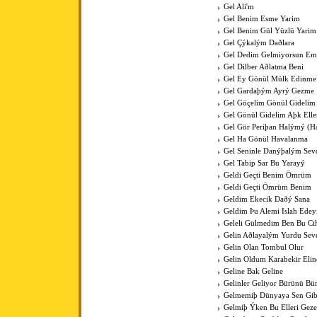
Gel Ali'm
Gel Benim Esme Yarim
Gel Benim Gül Yüzlü Yarim
Gel Çýkalým Daðlara
Gel Dedim Gelmiyorsun Em
Gel Dilber Aðlatma Beni
Gel Ey Gönül Mülk Edinme
Gel Gardaþým Ayrý Gezme
Gel Göçelim Gönül Gidelim
Gel Gönül Gidelim Aþk Elle
Gel Gör Periþan Halýmý (H
Gel Ha Gönül Havalanma
Gel Seninle Danýþalým Sev
Gel Tabip Sar Bu Yarayý
Geldi Geçti Benim Ömrüm
Geldi Geçti Ömrüm Benim
Geldim Ekecik Daðý Sana
Geldim Þu Alemi Islah Ede
Geleli Gülmedim Ben Bu Cih
Gelin Aðlayalým Yurdu Sev
Gelin Olan Tombul Olur
Gelin Oldum Karabekir Elin
Geline Bak Geline
Gelinler Geliyor Bürünü Bü
Gelmemiþ Dünyaya Sen Gib
Gelmiþ Ýken Bu Elleri Gez