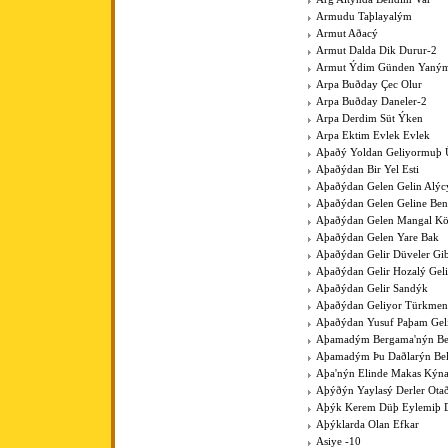
Armudu Taþlayalým
Armut Aðacý
Armut Dalda Dik Durur-2
Armut Ýdim Günden Yaným
Arpa Buðday Çec Olur
Arpa Buðday Daneler-2
Arpa Derdim Süt Ýken
Arpa Ektim Evlek Evlek
Aþaðý Yoldan Geliyormuþ 
Aþaðýdan Bir Yel Esti
Aþaðýdan Gelen Gelin Alýc
Aþaðýdan Gelen Geline Ben
Aþaðýdan Gelen Mangal K
Aþaðýdan Gelen Yare Bak
Aþaðýdan Gelir Düveler Gib
Aþaðýdan Gelir Hozalý Gel
Aþaðýdan Gelir Sandýk
Aþaðýdan Geliyor Türkme
Aþaðýdan Yusuf Paþam Gel
Aþamadým Bergama'nýn Be
Aþamadým Þu Daðlarýn Bel
Aþa'nýn Elinde Makas Kýna
Aþýðýn Yaylasý Derler Ota
Aþýk Kerem Düþ Eylemiþ D
Aþýklarda Olan Efkar
Asiye -10