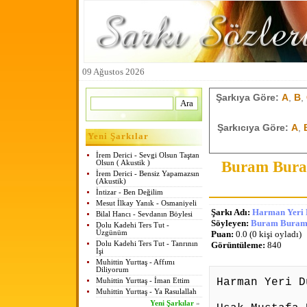
09 Ağustos 2026
Şarkıya Göre:
A
,
B
,
Şarkıcıya Göre:
A
,
Yeni Şarkılar
İrem Derici - Sevgi Olsun Taştan
Buram Buram
Olsun ( Akustik )
İrem Derici - Bensiz Yapamazsın
(Akustik)
İntizar - Ben Değilim
Mesut İlkay Yanık - Osmaniyeli
Şarkı Adı:
Harman Yeri 
Bilal Hancı - Sevdanın Böylesi
Söyleyen:
Buram Buram 
Dolu Kadehi Ters Tut -
Üzgünüm
Puan:
0.0 (0 kişi oyladı)
Dolu Kadehi Ters Tut - Tanrının
Görüntüleme:
840
İşi
Muhittin Yurttaş - Affımı
Diliyorum
Harman Yeri D
Muhittin Yurttaş - İman Ettim
Muhittin Yurttaş - Ya Rasulallah
Yeni Şarkılar
»