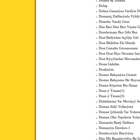
Dolana Ay Dolana
Dolap
Dolma Gazanýna Vardým D
Domaniç Daðlarýnda Yýldýz
Dömeke Yandý Gene
Dön Beri Dön Beri Yüzün 
Dondurmam Buz Gibi Buz
Dost Baðýndan Açýlýp Gül
Dost Bildiðim Ele Döndü
Dost Cemalin Göremezsem
Dost Dost Diye Nicesine Sa
Dost Kýyýlardan Mercanda
Dosta Gidelim
Dostlarým
Dostun Bahçasýna Girsem
Dostun Bahçesine Bir Hoyra
Drama Köprüsü Bre Hasan
Duaz-ý Ýmam(1)
Duaz-ý Ýmam(3)
Duldalanma Yar Mevlayý Se
Duman Aldý Yollarýmý
Duman Çökmüþ Yar Yolun
Duman Olur Tepelerin Yola
Dumanda Bastý Daðlara
Dumaným Derelere-1
Dumluca'nýn Bayýrýna
Dün Mü Buradayýdýn Bu G