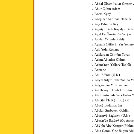
Abdal Olsam Þallar Giysem
Abur Cubur Adam
Acem Kýzý
Acep Bir Karuban Hane Bu
Acý Biberim Acý
Açýðým Yok Kapalým Yok
Açýl Ey Ömrümün Varý-2
Acýlar Ýçimde Kaldý
Açma Zülüflerin Yar Yeller
Ada Yolu Kestane
Adalardan Çýktým Yayan
Adam Aðladan Oldum
Adana'nýn Yollarý Taþlýk
Adatepe
Adil Efendi (U.h.)
Adým Adým Hak Yoluna V
Adýyaman Yolu Yaman
Að Deveyi Düzde Gördüm
Að Ellerin Sala Sala Gelen Y
Að Gül Ýle Kýrmýzý Gül
Aðacý Budamadým
Aðalar Gurbetten Geldim
Aðarmýþ Saçlarýn (U.h.)
Aðasar'ýn Balýný (Oy Asiye
Aðýlýn Altý Kenger (Mahm
Aðla Gönül Yine Bugün Að