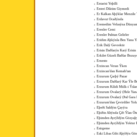
Entarisi Yeþilli
Enteri Diktim Giymedi
Er Kalkan Aþýklar Menzile Y
Erdavut Ocaðýnda
Eremedim Vefasýna Dünya
Erenler Cemi
Erenler Þahtan Gelirler
Eridim Aþkýnla Ben Yana Y
Erik Dalý Gevrektir
Erisin Daðlarýn Karý Erisin
Erkilet Güzeli Baðlar Bozuy
Ernesto
Erzincan Veran Ýken
Erzincan'dan Kemah'tan
Erzurum Çarþý Pazar
Erzurum Daðlarý Kar Ýle Bo
Erzurum Kilidi Mülk-i Ýsla
Erzurum Ovalarý (Hele Yan
Erzurum Ovalarý (Þal Gara 
Erzurum'dan Çevirdiler Yo
Eþeði Saldým Çayýra
Eþiðin Altýnda Çift Ýlan Öt
Eþimden Ayrýldým Gözya
Eþimden Ayrýldým Yoktur 
Esirgeme
Eski Libas Gibi Aþýðýn Gö