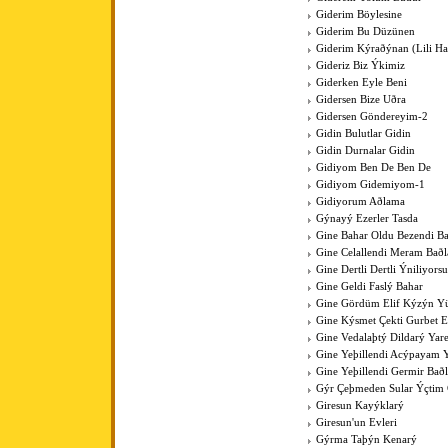
Giderim Böylesine
Giderim Bu Düzünen
Giderim Kýraðýnan (Lili Hal
Gideriz Biz Ýkimiz
Giderken Eyle Beni
Gidersen Bize Uðra
Gidersen Göndereyim-2
Gidin Bulutlar Gidin
Gidin Durnalar Gidin
Gidiyom Ben De Ben De
Gidiyom Gidemiyom-1
Gidiyorum Aðlama
Gýnayý Ezerler Tasda
Gine Bahar Oldu Bezendi Ba
Gine Celallendi Meram Baðl
Gine Dertli Dertli Ýniliyors
Gine Geldi Faslý Bahar
Gine Gördüm Elif Kýzýn Y
Gine Kýsmet Çekti Gurbet El
Gine Vedalaþtý Dildarý Yar
Gine Yeþillendi Acýpayam Y
Gine Yeþillendi Germir Bað
Gýr Çeþmeden Sular Ýçti
Giresun Kayýklarý
Giresun'un Evleri
Gýrma Taþýn Kenarý