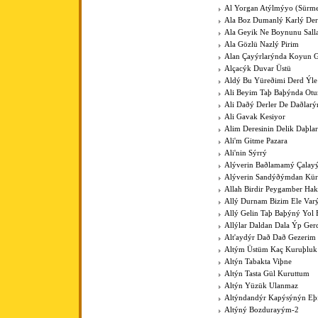
Al Yorgan Atýlmýyo (Sürme
Ala Boz Dumanlý Karlý Der
Ala Geyik Ne Boynunu Sall
Ala Gözlü Nazlý Pirim
Alan Çayýrlarýnda Koyun G
Alçacýk Duvar Üstü
Aldý Bu Yüreðimi Derd Ýle
Ali Beyim Taþ Baþýnda Otu
Ali Daðý Derler De Daðlarý
Ali Gavak Kesiyor
Alim Deresinin Delik Daþla
Ali'm Gitme Pazara
Ali'nin Sýrrý
Alýverin Baðlamamý Çalay
Alýverin Sandýðýmdan Kü
Allah Birdir Peygamber Hak
Allý Durnam Bizim Ele Var
Allý Gelin Taþ Baþýný Yol 
Allýlar Daldan Dala Ýp Ger
Alt'aydýr Dað Dað Gezerim
Altým Üstüm Kaç Kuruþluk
Altýn Tabakta Viþne
Altýn Tasta Gül Kuruttum
Altýn Yüzük Ulanmaz
Altýndandýr Kapýsýnýn Eþ
Altýný Bozdurayým-2