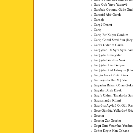
Gara Guþ Yuva Yapmýþ
Garabaþ Goyunu Güde Güde
Garanfil Abý Gerek
Gardaþ
Gargý Deresi
Garip
Garip Bir Kuþtu Gönlüm
Garip Gönül Sevdiðini (Ney
Gars'a Giderim Gars'a
Garþýbað Da Sýra Sýra Bad
Garþýda Elmalýklar
Garþýda Gördüm Seni
Garþýdan Gaz Geliyor
Garþýdan Gel Göreyim (Cim
Gaþýn Gara Gözün Gara
Gaþlarýnda Har Mý Var
Gayadan Bakan Oðlan (Þeke
Gayalar Direk Direk
Gayfe Oldum Tavalarda Ga
Gaynananýn Kilimi
Gayrýya Açýldý Ol Güli Ra
Gece Gündüz Yollarýný Göz
Geceler
Geceler Zar Geceler
Geçti Gitti Vatanýna Yurdun
Gedin Deyin Han Çobana