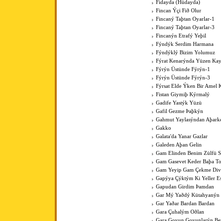
Fidayda (Hüdayda)
Fincan Ýçi Fið Olur
Fincaný Taþtan Oyarlar-1
Fincaný Taþtan Oyarlar-3
Fincanýn Etrafý Yeþil
Fýndýk Serdim Harmana
Fýndýklý Bizim Yolumuz
Fýrat Kenarýnda Yüzen Kay
Fýrýn Üstünde Fýrýn-1
Fýrýn Üstünde Fýrýn-3
Fýrsat Elde Ýken Bir Amel 
Fistan Giymiþ Kýrmalý
Gadife Yastýk Yüzü
Gafil Gezme Þaþkýn
Gahmut Yaylasýndan Aþark
Gakko
Galata'da Yanar Gazlar
Galeden Aþan Gelin
Gam Elinden Benim Zülfü 
Gam Gasevet Keder Baþa T
Gam Yeyip Gam Çekme Div
Gapýya Çýktým Ki Yeller E
Gapudan Girdim Þamdan
Gar Mý Yaðdý Kütahyanýn
Gar Yaðar Bardan Bardan
Gara Çuhalým Oðlan
Gara Goyun Goyunlarýn Bey