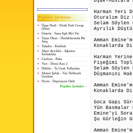
Uşak-Mustafa 
Harman Yeri D
Oturalım Diz 
Popüler Şarkılar
Selam Söylen 
Özge Nesli - Eksik Etek Cevap
Ayrılık Düştü
(Diss)
Gitarist - Sana Aşık Biri Var
Tanju Okan - Dudaklarımda Bir
Amman Emine'm
Ateş
Konaklarda Di
Taladro - Kelebek
Alper Ayyıldız - Ağustos
Sırılsıklam
Harman Yerine
Canfeza - Paha
Fişeğimi Topl
Vice - Deniz Kızı 2
Selam Söylen 
Nilüfer - Ta Uzak Yollardan
Düşmanını Hak
Ahmet Şafak - Vay Delikanlı
Gönlüm
Norm - Depresyon Oteli
Amman Emine'm
Popüler Şarkılar
»
Konaklarda Di
Goca Gapı Sür
Yün Basmalar 
Emine'yi Sora
Şu Gürleğin G
Amman Emine'm