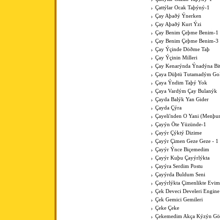
Çattýlar Ocak Taþýný-1
Çay Aþaðý Ýnerken
Çay Aþaðý Kurt Ýzi
Çay Benim Çeþme Benim-1
Çay Benim Çeþme Benim-3
Çay Ýçinde Döðme Taþ
Çay Ýçinin Milleri
Çay Kenarýnda Ýnadýna Bit
Çaya Düþtü Tutamadým Go
Çaya Ýndim Taþý Yok
Çaya Vardým Çay Bulanýk
Çayda Balýk Yan Gider
Çayda Çýra
Çayeli'nden O Yani (Menþur
Çayýn Öte Yüzünde-1
Çayýr Çýktý Dizime
Çayýr Çimen Geze Geze - 1
Çayýr Ýnce Biçemedim
Çayýr Kuþu Çayýrlýkta
Çayýra Serdim Postu
Çayýrda Buldum Seni
Çayýrlýkta Çimenlikte Evim
Çek Deveci Develeri Engine
Çek Gemici Gemileri
Çeke Çeke
Çekemedim Akça Kýzýn G