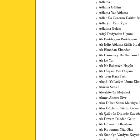
Aðlama
Aðlama Gülüm
Aðlama Yar Aðlama
Aðlar Da Gezerim Daðlar B
Aðlarým Ýçin Ýçin
Aðlatma Gelem
Aðrý Daðýndan Uçtum
Ah Buðdayým Buðdayým
Ah Edip Aðlama Zülfü Siy
Ah Elmadan Elmadan
Ah Hamamcý Bu Hamama Gü
Ah Le Yar
Ah Ne Bakarsýn Hayýn
Ah Öleyim Vah Öleyim
Ah Tren Kara Tren
Ahçiði Yolladým Urum Elin
Ahirim Sensin
Ahýrköy'ün Meþeleri
Ahmet Ahmet Diye
Ahu Dilber Senin Metahýn
Ahu Gözlerini Süzüp Gelen 
Ak Çalýnýn Dibinde Kavað
Ak Devem Düzden Gelir
Ak Güvercin Olaydým
Ak Koyunum Yüz Olsa
Ak Sinne'ye Vardým Koyu