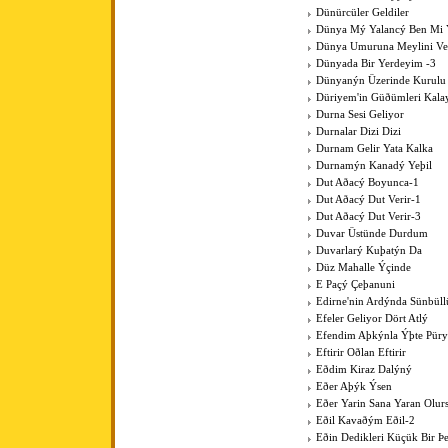
Dünürcüler Geldiler
Dünya Mý Yalancý Ben Mi 
Dünya Umuruna Meylini V
Dünyada Bir Yerdeyim -3
Dünyanýn Üzerinde Kurulu
Düriyem'in Güðümleri Kala
Durna Sesi Geliyor
Durnalar Dizi Dizi
Durnam Gelir Yata Kalka
Durnamýn Kanadý Yeþil
Dut Aðacý Boyunca-1
Dut Aðacý Dut Verir-1
Dut Aðacý Dut Verir-3
Duvar Üstünde Durdum
Duvarlarý Kuþatýn Da
Düz Mahalle Ýçinde
E Paçý Çeþanuni
Edirne'nin Ardýnda Sünbüll
Efeler Geliyor Dört Atlý
Efendim Aþkýnla Ýþte Pür
Eftirir Oðlan Eftirir
Eðdim Kiraz Dalýný
Eðer Aþýk Ýsen
Eðer Yarin Sana Yaran Olur
Eðil Kavaðým Eðil-2
Eðin Dedikleri Küçük Bir Þe