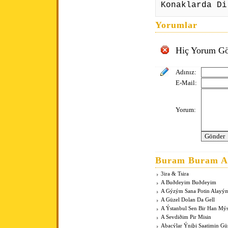
Konaklarda Di
Yorumlar
Hiç Yorum Gö
Adınız:
E-Mail:
Yorum:
Buram Buram An
3ira & Tsira
A Buðdeyim Buðdeyim
A Gýzým Sana Potin Alayý
A Güzel Dolan Da Gell
A Ýstanbul Sen Bir Han Mý
A Sevdiðim Pir Misin
Abacýlar Ýniþi Saatimin G