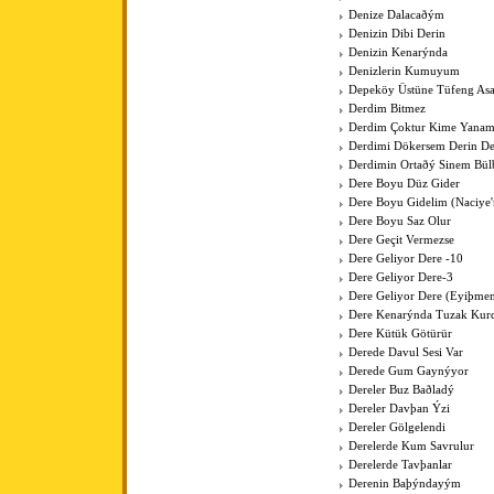
Denize Dalacaðým
Denizin Dibi Derin
Denizin Kenarýnda
Denizlerin Kumuyum
Depeköy Üstüne Tüfeng As
Derdim Bitmez
Derdim Çoktur Kime Yanam
Derdimi Dökersem Derin De
Derdimin Ortaðý Sinem Bül
Dere Boyu Düz Gider
Dere Boyu Gidelim (Naciye
Dere Boyu Saz Olur
Dere Geçit Vermezse
Dere Geliyor Dere -10
Dere Geliyor Dere-3
Dere Geliyor Dere (Eyiþme
Dere Kenarýnda Tuzak Kurd
Dere Kütük Götürür
Derede Davul Sesi Var
Derede Gum Gaynýyor
Dereler Buz Baðladý
Dereler Davþan Ýzi
Dereler Gölgelendi
Derelerde Kum Savrulur
Derelerde Tavþanlar
Derenin Baþýndayým