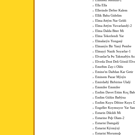
Elindeki Mendili-2
Ella Ella
Ellerinde Defter Kalem
Ellik Baba Gidelim
Elma Attým Nar Geldi
Elma Attým Yuvarlandý-2
Elma Dalda Biter Mi
Elma Tekerlendi Yar
Elmalarýn Yongasý
Elmanýn Bir Yaný Pembe
Elmayý Nazik Soyarlar-1
Elvanlar'la Þu Takmaðýn Ar
Elveda Dost Deli Gönül Elv
Emeðim Zay-i Oldu
Emine'm Daðdan Kar Getir
Eminem Pazar Mýsýn
Emirdaðý Birbirine Ulalý
Emmiler Emmiler
Endim Davet Ettim Koç Ba
Endim Gülün Baðýna
Endim Kuyu Dibine Kuyu D
Engeller Koymuyor Yar San
Entarin Dikildi Mi
Entarine Peþ Olam-2
Entarisi Damgalý
Entarisi Kýrmýzý
Entarisi Morumuþ