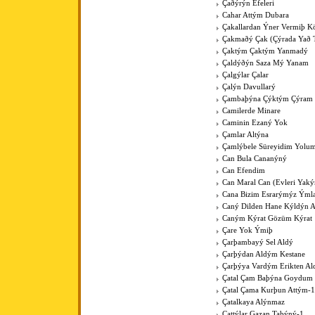
Çaðýrýn Efeleri
Cahar Attým Dubara
Çakallardan Ýner Vermiþ 
Çakmaðý Çak (Çýrada Yað 
Çaktým Çaktým Yanmadý
Çaldýðýn Saza Mý Yanam
Çalgýlar Çalar
Çalýn Davullarý
Çambaþýna Çýktým Çýram
Camilerde Minare
Caminin Ezaný Yok
Çamlar Altýna
Çamlýbele Süreyidim Yolu
Can Bula Cananýný
Can Efendim
Can Maral Can (Evleri Yaký
Cana Bizim Esrarýmýz Ýml
Caný Dilden Hane Kýldýn 
Caným Kýrat Gözüm Kýrat
Çare Yok Ýmiþ
Çarþambayý Sel Aldý
Çarþýdan Aldým Kestane
Çarþýya Vardým Erikten A
Çatal Çam Baþýna Goydum 
Çatal Çama Kurþun Attým-1
Çatalkaya Alýnmaz
Çattýlar Gazan Taþýný-1