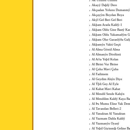
Ak Üzümü Üzümü
Akayý Daþlý Dere
Akçaalan Yolunu Dumanmý
Akçayým Boydan Boya
Akýl Gel Beri Gel Beri
Akþam Arada Kaldý-1
Akþam Oldu Gine Bastý Kar
Akþam Oldu Yakamadým 
Akþam Olur Garanlýða Gal
Akþamýn Vakti Geçti
Al Alma Gönül Alma
Al Almanýn Dördünü
Al At'ta Yeþil Kolan
Al Birini Vur Birine
Al Çuha Mavi Çuha
Al Fadimem
Al Geydim Alsýn Diye
Al Ýþli Gey Al Eyle
Al Kahat Mavi Kahat
Al Mendil Sende Kalsýn
Al Mendilim Kaldý Kaya B
Al Þu Mumu Eline Yak De
Al Tavandan Belleri-2
Al Yanaktan Al Yanaktan
Al Yazmam Dalda Kaldý
Al Yazmanýn Oyasý
Al Yeþil Giyinmiþ Geline B