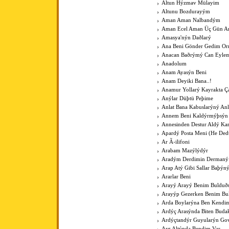
Altun Hýzmav Mülayim
Altunu Bozdurayým
Aman Aman Nalbandým
Aman Ecel Aman Üç Gün Ar
Amasya'nýn Daðlarý
Ana Beni Gönder Gedim O
Anacan Baðrýmý Can Eyle
Anadolum
Anam Ayasýn Beni
Anam Deyiki Bana..!
Anamur Yollarý Kayrakta Ç
Anýlar Düþtü Peþime
Anlat Bana Kabuslarýný Anl
Annem Beni Kaldýrmýþsýn
Annesinden Destur Aldý Kar
Apardý Posta Meni (He Ded
Ar Ã›ilifoni
Arabam Mazýlýdýr
Aradým Derdimin Dermaný
Arap Atý Gibi Sallar Baþýn
Ararlar Beni
Arayý Arayý Benim Buldu
Arayýp Gezerken Benim B
Arda Boylarýna Ben Kendim
Ardýç Arasýnda Biten Budak
Ardýçtandýr Guyularýn Go
Arg Altýnda Bendim Var