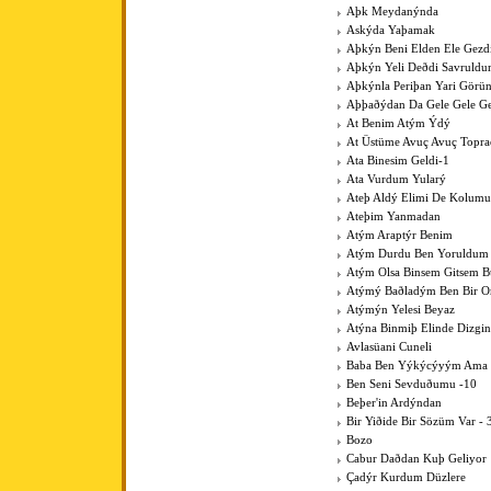
Aþk Meydanýnda
Askýda Yaþamak
Aþkýn Beni Elden Ele Gezdi
Aþkýn Yeli Deðdi Savruld
Aþkýnla Periþan Yari Görü
Aþþaðýdan Da Gele Gele Ge
At Benim Atým Ýdý
At Üstüme Avuç Avuç Topr
Ata Binesim Geldi-1
Ata Vurdum Yularý
Ateþ Aldý Elimi De Kolumu
Ateþim Yanmadan
Atým Araptýr Benim
Atým Durdu Ben Yoruldum
Atým Olsa Binsem Gitsem B
Atýmý Baðladým Ben Bir 
Atýmýn Yelesi Beyaz
Atýna Binmiþ Elinde Dizgin
Avlasüani Cuneli
Baba Ben Yýkýcýyým Ama K
Ben Seni Sevduðumu -10
Beþer'in Ardýndan
Bir Yiðide Bir Sözüm Var - 
Bozo
Cabur Daðdan Kuþ Geliyor
Çadýr Kurdum Düzlere