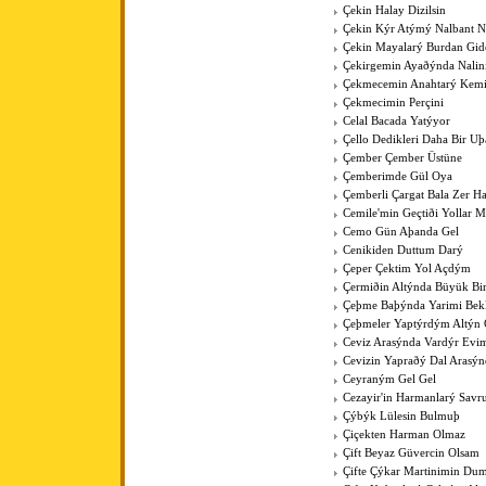
Çekin Halay Dizilsin
Çekin Kýr Atýmý Nalbant N
Çekin Mayalarý Burdan Gid
Çekirgemin Ayaðýnda Nalin
Çekmecemin Anahtarý Kemi
Çekmecimin Perçini
Celal Bacada Yatýyor
Çello Dedikleri Daha Bir U
Çember Çember Üstüne
Çemberimde Gül Oya
Çemberli Çargat Bala Zer 
Cemile'min Geçtiði Yollar M
Cemo Gün Aþanda Gel
Cenikiden Duttum Darý
Çeper Çektim Yol Açdým
Çermiðin Altýnda Büyük Bi
Çeþme Baþýnda Yarimi Bek
Çeþmeler Yaptýrdým Altýn 
Ceviz Arasýnda Vardýr Evi
Cevizin Yapraðý Dal Arasýn
Ceyraným Gel Gel
Cezayir'in Harmanlarý Savr
Çýbýk Lülesin Bulmuþ
Çiçekten Harman Olmaz
Çift Beyaz Güvercin Olsam
Çifte Çýkar Martinimin Du