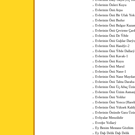
Evlerinin Önleri Kuyu
Evlerinin Önü Arpa
Evlerinin Önü Bir Ufak Yok
Evlerinin Önü Budur
Evlerinin Önü Bulgur Kaza
Evlerinin Önü Çevirme Çar
Evlerinin Önü De Ýðde
Evlerinin Önü Guþlar Darýs
Evlerinin Önü Handýr-2
Evlerinin Önü Ýðde Dallarý
Evlerinin Önü Kavak-1
Evlerinin Önü Kuyu
Evlerinin Önü Marul
Evlerinin Önü Nane-1
Evlerinin Önü Nane Mayda
Evlerinin Önü Tahta Daraba
Evlerinin Önü Üç Aðaç Üzü
Evlerinin Önü Üzüm Asmas
Evlerinin Önü Yoldur
Evlerinin Önü Yonca (Harel
Evlerinin Önü Yüksek Kal
Evlerinin Önünde Gara Üz
Evliyalar Menzilidir
Evreþe Yollarý
Ey Benim Mestane Gözlüm
Ey Daþ Delik Daþ Delik