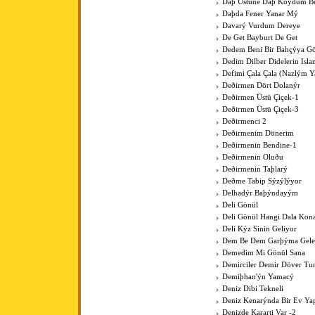
Daþ Üstüne Daþ Koydum B
Daþda Fener Yanar Mý
Davarý Vurdum Dereye
De Get Bayburt De Get
Dedem Beni Bir Bahçýya G
Dedim Dilber Didelerin Isl
Defimi Çala Çala (Nazlým Y
Deðirmen Dört Dolanýr
Deðirmen Üstü Çiçek-1
Deðirmen Üstü Çiçek-3
Deðirmenci 2
Deðirmenim Dönerim
Deðirmenin Bendine-1
Deðirmenin Oluðu
Deðirmenin Taþlarý
Deðme Tabip Sýzýlýyor
Delhadýr Baþýndayým
Deli Gönül
Deli Gönül Hangi Dala Kona
Deli Kýz Sinin Geliyor
Dem Be Dem Garþýma Gele
Demedim Mi Gönül Sana
Demirciler Demir Döver Tu
Demiþhan'ýn Yamacý
Deniz Dibi Tekneli
Deniz Kenarýnda Bir Ev Y
Denizde Kararti Var -2