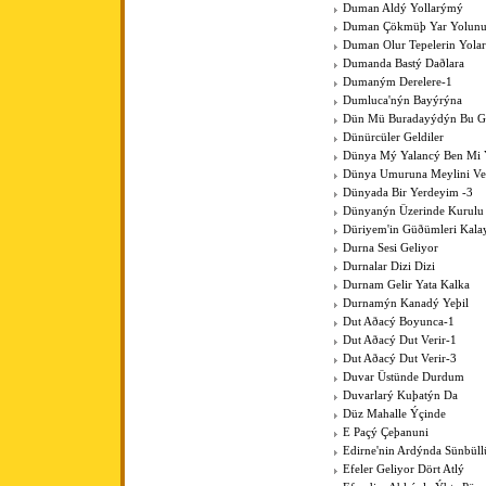
Duman Aldý Yollarýmý
Duman Çökmüþ Yar Yolun
Duman Olur Tepelerin Yola
Dumanda Bastý Daðlara
Dumaným Derelere-1
Dumluca'nýn Bayýrýna
Dün Mü Buradayýdýn Bu G
Dünürcüler Geldiler
Dünya Mý Yalancý Ben Mi 
Dünya Umuruna Meylini V
Dünyada Bir Yerdeyim -3
Dünyanýn Üzerinde Kurulu
Düriyem'in Güðümleri Kala
Durna Sesi Geliyor
Durnalar Dizi Dizi
Durnam Gelir Yata Kalka
Durnamýn Kanadý Yeþil
Dut Aðacý Boyunca-1
Dut Aðacý Dut Verir-1
Dut Aðacý Dut Verir-3
Duvar Üstünde Durdum
Duvarlarý Kuþatýn Da
Düz Mahalle Ýçinde
E Paçý Çeþanuni
Edirne'nin Ardýnda Sünbüll
Efeler Geliyor Dört Atlý