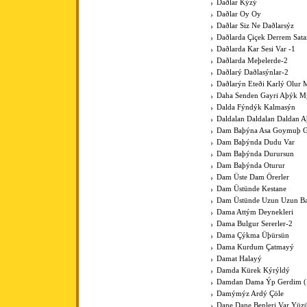
Daðlar Kýzý
Daðlar Oy Oy
Daðlar Siz Ne Daðlarsýz
Daðlarda Çiçek Derrem Sat
Daðlarda Kar Sesi Var -1
Daðlarda Meþelerde-2
Daðlarý Daðlasýnlar-2
Daðlarýn Eteði Karlý Olur 
Daha Senden Gayri Aþýk M
Dalda Fýndýk Kalmasýn
Daldalan Daldalan Daldan 
Dam Baþýna Asa Goymuþ G
Dam Baþýnda Dudu Var
Dam Baþýnda Durursun
Dam Baþýnda Oturur
Dam Üste Dam Örerler
Dam Üstünde Kestane
Dam Üstünde Uzun Uzun Bac
Dama Attým Deynekleri
Dama Bulgur Sererler-2
Dama Çýkma Üþürsün
Dama Kurdum Çatmayý
Damat Halayý
Damda Kürek Kýrýldý
Damdan Dama Ýp Gerdim (Þ
Damýmýz Ardý Çöle
Dane Dane Benleri Var Yüz