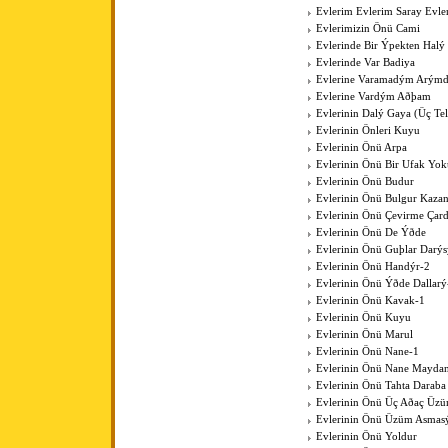
Evlerim Evlerim Saray Evle
Evlerimizin Önü Cami
Evlerinde Bir Ýpekten Halý
Evlerinde Var Badiya
Evlerine Varamadým Arýmd
Evlerine Vardým Aðþam
Evlerinin Dalý Gaya (Üç Tell
Evlerinin Önleri Kuyu
Evlerinin Önü Arpa
Evlerinin Önü Bir Ufak Yok
Evlerinin Önü Budur
Evlerinin Önü Bulgur Kaza
Evlerinin Önü Çevirme Çar
Evlerinin Önü De Ýðde
Evlerinin Önü Guþlar Darýs
Evlerinin Önü Handýr-2
Evlerinin Önü Ýðde Dallarý
Evlerinin Önü Kavak-1
Evlerinin Önü Kuyu
Evlerinin Önü Marul
Evlerinin Önü Nane-1
Evlerinin Önü Nane Mayda
Evlerinin Önü Tahta Daraba
Evlerinin Önü Üç Aðaç Üzü
Evlerinin Önü Üzüm Asmas
Evlerinin Önü Yoldur