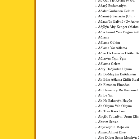
Að Gül Ýle Kýrmýzý Gül
Aðacý Budamadým
Aðalar Gurbetten Geldim
Aðarmýþ Saçlarýn (U.h.)
Aðasar'ýn Balýný (Oy Asiye
Aðýlýn Altý Kenger (Mahm
Aðla Gönül Yine Bugün Að
Aðlama
Aðlama Gülüm
Aðlama Yar Aðlama
Aðlar Da Gezerim Daðlar B
Aðlarým Ýçin Ýçin
Aðlatma Gelem
Aðrý Daðýndan Uçtum
Ah Buðdayým Buðdayým
Ah Edip Aðlama Zülfü Siy
Ah Elmadan Elmadan
Ah Hamamcý Bu Hamama Gü
Ah Le Yar
Ah Ne Bakarsýn Hayýn
Ah Öleyim Vah Öleyim
Ah Tren Kara Tren
Ahçiði Yolladým Urum Elin
Ahirim Sensin
Ahýrköy'ün Meþeleri
Ahmet Ahmet Diye
Ahu Dilber Senin Metahýn