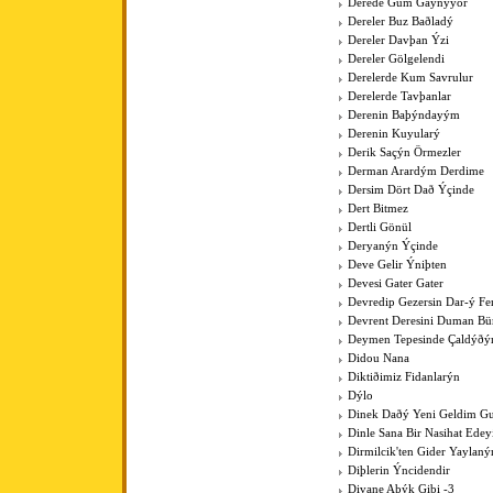
Derede Gum Gaynýyor
Dereler Buz Baðladý
Dereler Davþan Ýzi
Dereler Gölgelendi
Derelerde Kum Savrulur
Derelerde Tavþanlar
Derenin Baþýndayým
Derenin Kuyularý
Derik Saçýn Örmezler
Derman Arardým Derdime
Dersim Dört Dað Ýçinde
Dert Bitmez
Dertli Gönül
Deryanýn Ýçinde
Deve Gelir Ýniþten
Devesi Gater Gater
Devredip Gezersin Dar-ý F
Devrent Deresini Duman Bü
Deymen Tepesinde Çaldýðý
Didou Nana
Diktiðimiz Fidanlarýn
Dýlo
Dinek Daðý Yeni Geldim Gur
Dinle Sana Bir Nasihat Ede
Dirmilcik'ten Gider Yaylaný
Diþlerin Ýncidendir
Divane Aþýk Gibi -3