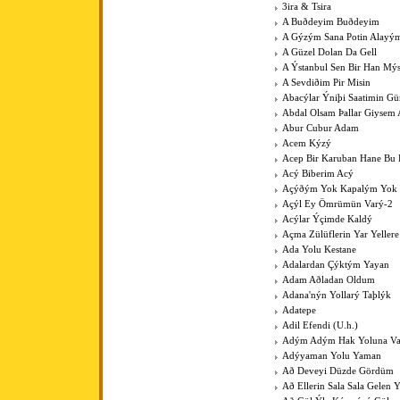
3ira & Tsira
A Buðdeyim Buðdeyim
A Gýzým Sana Potin Alayý
A Güzel Dolan Da Gell
A Ýstanbul Sen Bir Han Mý
A Sevdiðim Pir Misin
Abacýlar Ýniþi Saatimin G
Abdal Olsam Þallar Giysem
Abur Cubur Adam
Acem Kýzý
Acep Bir Karuban Hane Bu
Acý Biberim Acý
Açýðým Yok Kapalým Yok
Açýl Ey Ömrümün Varý-2
Acýlar Ýçimde Kaldý
Açma Zülüflerin Yar Yeller
Ada Yolu Kestane
Adalardan Çýktým Yayan
Adam Aðladan Oldum
Adana'nýn Yollarý Taþlýk
Adatepe
Adil Efendi (U.h.)
Adým Adým Hak Yoluna V
Adýyaman Yolu Yaman
Að Deveyi Düzde Gördüm
Að Ellerin Sala Sala Gelen Y