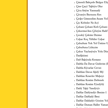
Çimenli Bahçede Bulgur Eli
Çine Çayý Taþkýn Olur
Çýra Attým Yanmadý
Çýranýn Burnunu Kes
Çiriþe Gitmezdim Anam Yol
Çiy Köfteler Ne Acý
Çobani Çobani Kirli Çobani
Çökertme'den Çýktým Halil
Çorabý Çektim Dizime
Coþar Koç Yiðitler Coþar
Çubuðum Yok Yol Üstüne 
Çubuðuna Lüleyim
Çukur Yaylasýnýn Yolu Düz
Dadiþüimi
Dað Baþýnda Kestane
Daðda Da Davar Güderim (
Daðda Kýrarlar Cevizi
Daðdan Davar Aþdý Mý
Daðdan Keserler Meþeyi
Daðdan Kestim Deðenek
Daðdan Kestim Fýndýðý
Daðý Taþý Yandýrýr
Daðlar Daðýmdýr Benim-1
Daðlar Daðladý Beni
Daðlar Daldadýr Gözüm Yo
Daðlar Duman Haller Yama