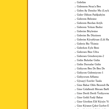
Gidelim
Gidemem Þiraz'a Ben
Giden Ay Dutulur Mu (Leyla'
Gider Oldum Padiþahým
Giderem Belesine
Giderem Burdan Artýk
Giderem Yolum Budur
Giderim Böylesine
Giderim Bu Düzünen
Giderim Kýraðýnan (Lili Hal
Gideriz Biz Ýkimiz
Giderken Eyle Beni
Gidersen Bize Uðra
Gidersen Göndereyim-2
Gidin Bulutlar Gidin
Gidin Durnalar Gidin
Gidiyom Ben De Ben De
Gidiyom Gidemiyom-1
Gidiyorum Aðlama
Gýnayý Ezerler Tasda
Gine Bahar Oldu Bezendi Ba
Gine Celallendi Meram Baðl
Gine Dertli Dertli Ýniliyors
Gine Geldi Faslý Bahar
Gine Gördüm Elif Kýzýn Y
Gine Kýsmet Çekti Gurbet El