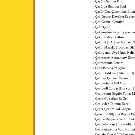
Çayýra Serdim Postu
Çayýrda Buldum Seni
Çayýrlýkta Çimenlikte Evim
Çek Deveci Develeri Engine
Çek Gemici Gemileri
Çeke Çeke
Çekemedim Akça Kýzýn G
Çekin Halay Dizilsin
Çekin Kýr Atýmý Nalbant N
Çekin Mayalarý Burdan Gid
Çekirgemin Ayaðýnda Nalin
Çekmecemin Anahtarý Kemi
Çekmecimin Perçini
Celal Bacada Yatýyor
Çello Dedikleri Daha Bir U
Çember Çember Üstüne
Çemberimde Gül Oya
Çemberli Çargat Bala Zer 
Cemile'min Geçtiði Yollar M
Cemo Gün Aþanda Gel
Cenikiden Duttum Darý
Çeper Çektim Yol Açdým
Çermiðin Altýnda Büyük Bi
Çeþme Baþýnda Yarimi Bek
Çeþmeler Yaptýrdým Altýn 
Ceviz Arasýnda Vardýr Evi
Cevizin Yapraðý Dal Arasýn