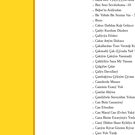
Ben Seni Sevduðumu -10
Beþer'in Ardýndan
Bir Yiðide Bir Sözüm Var - 
Bozo
Cabur Daðdan Kuþ Geliyor
Çadýr Kurdum Düzlere
Çaðýrýn Efeleri
Cahar Attým Dubara
Çakallardan Ýner Vermiþ 
Çakmaðý Çak (Çýrada Yað 
Çaktým Çaktým Yanmadý
Çaldýðýn Saza Mý Yanam
Çalgýlar Çalar
Çalýn Davullarý
Çambaþýna Çýktým Çýram
Camilerde Minare
Caminin Ezaný Yok
Çamlar Altýna
Çamlýbele Süreyidim Yolu
Can Bula Cananýný
Can Efendim
Can Maral Can (Evleri Yaký
Cana Bizim Esrarýmýz Ýml
Caný Dilden Hane Kýldýn 
Caným Kýrat Gözüm Kýrat
Çare Yok Ýmiþ