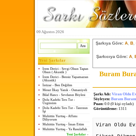
09 Ağustos 2026
Şarkıya Göre:
A
,
B
,
Şarkıcıya Göre:
A
,
Yeni Şarkılar
İrem Derici - Sevgi Olsun Taştan
Buram Bura
Olsun ( Akustik )
İrem Derici - Bensiz Yapamazsın
(Akustik)
İntizar - Ben Değilim
Mesut İlkay Yanık - Osmaniyeli
Şarkı Adı:
Viran Oldu E
Bilal Hancı - Sevdanın Böylesi
Söyleyen:
Buram Buram 
Dolu Kadehi Ters Tut -
Üzgünüm
Puan:
0.0 (0 kişi oyladı)
Dolu Kadehi Ters Tut - Tanrının
Görüntüleme:
1311
İşi
Muhittin Yurttaş - Affımı
Diliyorum
Viran Oldu Ev
Muhittin Yurttaş - İman Ettim
Muhittin Yurttaş - Ya Rasulallah
Yeni Şarkılar
»