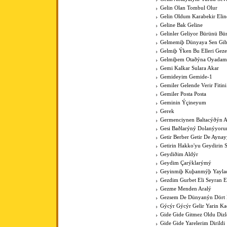
Gelin Olan Tombul Olur
Gelin Oldum Karabekir Elin
Geline Bak Geline
Gelinler Geliyor Bürünü Bü
Gelmemiþ Dünyaya Sen Gib
Gelmiþ Ýken Bu Elleri Gez
Gelmiþem Otaðýna Oyadam
Gemi Kalkar Sulara Akar
Gemideyim Gemide-1
Gemiler Gelende Verir Fitini
Gemiler Posta Posta
Geminin Ýçineyum
Gerek
Germenciynen Baltacýðýn A
Gesi Baðlarýný Dolanýyoru
Getir Berber Getir De Aynay
Getirin Hakko'yu Geydirin 
Geydiðim Aldýr
Geydim Çarýklarýmý
Geyinmiþ Kuþanmýþ Yaylad
Gezdim Gurbet Eli Seyran 
Gezme Menden Aralý
Gezsem De Dünyanýn Dört
Gýcýr Gýcýr Gelir Yarin K
Gide Gide Gitmez Oldu Dizl
Gide Gide Yarelerim Dirildi