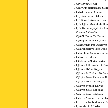
Ceyraným Gel Gel
Cezayir'in Harmanlarý Savr
Çýbýk Lülesin Bulmuþ
Çiçekten Harman Olmaz
Çift Beyaz Güvercin Olsam
Çifte Çýkar Martinimin Du
Çifte Kuburlarý Çaktým Al
Cigaramý Ýnce Sar
Çýðrýk Benim Tel Benim
Çýðrýþýr Bülbüller (U.h.)
Cýhar Attým Þeþ Oynadým
Çýk Penecereye Paþa Dudu
Çýkabilsem Þu Yokuþun Ba
Çýkayým Gideyim
Çýkdým Daðlarýn Baþýna
Çýksam A Urumelin Düzüne
Çýksam Daðlar Baþýna
Çýksam Þu Daðlara Da Gene
Çýktým Belen Kahvesine B
Çýktým Dam Yuvamaya
Çýktým Fýndýk Dalýna
Çýktým Saray Köþküne
Çýktým Tandýr Baþýna
Çýktým Yücesine Seyran E
Cilvelenip Ne Karþýmda Du
Çimende Sürü Gazlar