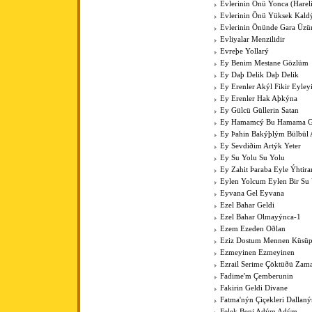
Evlerinin Önü Yonca (Harel
Evlerinin Önü Yüksek Kal
Evlerinin Önünde Gara Üz
Evliyalar Menzilidir
Evreþe Yollarý
Ey Benim Mestane Gözlüm
Ey Daþ Delik Daþ Delik
Ey Erenler Akýl Fikir Eyley
Ey Erenler Hak Aþkýna
Ey Gülcü Güllerin Satan
Ey Hamamcý Bu Hamama Güz
Ey Þahin Bakýþlým Bülbül
Ey Sevdiðim Artýk Yeter
Ey Su Yolu Su Yolu
Ey Zahit Þaraba Eyle Ýhtir
Eylen Yolcum Eylen Bir Su
Eyvana Gel Eyvana
Ezel Bahar Geldi
Ezel Bahar Olmayýnca-1
Ezem Ezeden Oðlan
Eziz Dostum Mennen Küsüp
Ezmeyinen Ezmeyinen
Ezrail Serime Çöktüðü Zam
Fadime'm Çemberunin
Fakirin Geldi Divane
Fatma'nýn Çiçekleri Dallan
Felek Beni Adým Adým