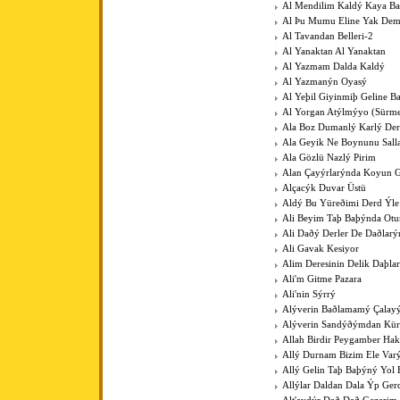
Al Mendilim Kaldý Kaya B
Al Þu Mumu Eline Yak De
Al Tavandan Belleri-2
Al Yanaktan Al Yanaktan
Al Yazmam Dalda Kaldý
Al Yazmanýn Oyasý
Al Yeþil Giyinmiþ Geline B
Al Yorgan Atýlmýyo (Sürme
Ala Boz Dumanlý Karlý Der
Ala Geyik Ne Boynunu Sall
Ala Gözlü Nazlý Pirim
Alan Çayýrlarýnda Koyun G
Alçacýk Duvar Üstü
Aldý Bu Yüreðimi Derd Ýle
Ali Beyim Taþ Baþýnda Otu
Ali Daðý Derler De Daðlarý
Ali Gavak Kesiyor
Alim Deresinin Delik Daþla
Ali'm Gitme Pazara
Ali'nin Sýrrý
Alýverin Baðlamamý Çalay
Alýverin Sandýðýmdan Kü
Allah Birdir Peygamber Hak
Allý Durnam Bizim Ele Var
Allý Gelin Taþ Baþýný Yol 
Allýlar Daldan Dala Ýp Ger