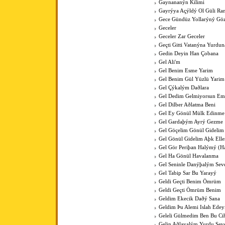
Gaynananýn Kilimi
Gayrýya Açýldý Ol Güli Ra
Gece Gündüz Yollarýný Göz
Geceler
Geceler Zar Geceler
Geçti Gitti Vatanýna Yurdun
Gedin Deyin Han Çobana
Gel Ali'm
Gel Benim Esme Yarim
Gel Benim Gül Yüzlü Yarim
Gel Çýkalým Daðlara
Gel Dedim Gelmiyorsun Em
Gel Dilber Aðlatma Beni
Gel Ey Gönül Mülk Edinme
Gel Gardaþým Ayrý Gezme
Gel Göçelim Gönül Gidelim
Gel Gönül Gidelim Aþk Elle
Gel Gör Periþan Halýmý (H
Gel Ha Gönül Havalanma
Gel Seninle Danýþalým Sev
Gel Tabip Sar Bu Yarayý
Geldi Geçti Benim Ömrüm
Geldi Geçti Ömrüm Benim
Geldim Ekecik Daðý Sana
Geldim Þu Alemi Islah Ede
Geleli Gülmedim Ben Bu Cih
Gelin Aðlayalým Yurdu Sev