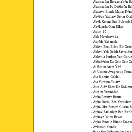
Aþamadým Bergama'nýn Be
Aþamadým Þu Daðlarýn Bel
Aþa'nýn Elinde Makas Kýna
Aþýðýn Yaylasý Derler Ota
Aþýk Kerem Düþ Eylemiþ D
Aþýklarda Olan Efkar
Asiye -10
Aþk Meydanýnda
Askýda Yaþamak
Aþkýn Beni Elden Ele Gezdi
Aþkýn Yeli Deðdi Savruld
Aþkýnla Periþan Yari Görü
Aþþaðýdan Da Gele Gele Ge
At Benim Atým Ýdý
At Üstüme Avuç Avuç Topr
Ata Binesim Geldi-1
Ata Vurdum Yularý
Ateþ Aldý Elimi De Kolumu
Ateþim Yanmadan
Atým Araptýr Benim
Atým Durdu Ben Yoruldum
Atým Olsa Binsem Gitsem B
Atýmý Baðladým Ben Bir 
Atýmýn Yelesi Beyaz
Atýna Binmiþ Elinde Dizgin
Avlasüani Cuneli
Baba Ben Yýkýcýyým Ama K