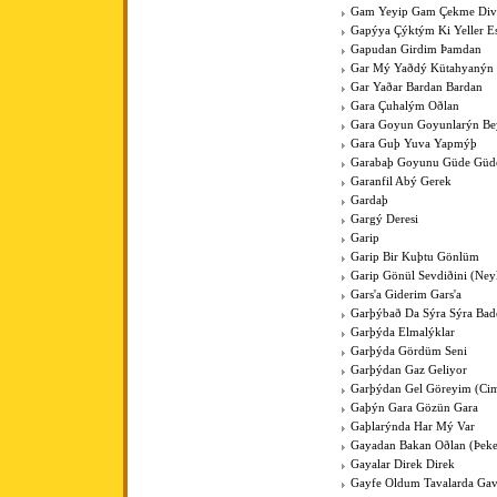
Gam Yeyip Gam Çekme Div
Gapýya Çýktým Ki Yeller E
Gapudan Girdim Þamdan
Gar Mý Yaðdý Kütahyanýn
Gar Yaðar Bardan Bardan
Gara Çuhalým Oðlan
Gara Goyun Goyunlarýn Bey
Gara Guþ Yuva Yapmýþ
Garabaþ Goyunu Güde Güde
Garanfil Abý Gerek
Gardaþ
Gargý Deresi
Garip
Garip Bir Kuþtu Gönlüm
Garip Gönül Sevdiðini (Ney
Gars'a Giderim Gars'a
Garþýbað Da Sýra Sýra Bad
Garþýda Elmalýklar
Garþýda Gördüm Seni
Garþýdan Gaz Geliyor
Garþýdan Gel Göreyim (Cim
Gaþýn Gara Gözün Gara
Gaþlarýnda Har Mý Var
Gayadan Bakan Oðlan (Þeke
Gayalar Direk Direk
Gayfe Oldum Tavalarda Ga