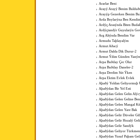
Ararlar Beni
Arayý Arayý Benim Buldu
Arayýp Gezerken Benim B
Arda Boylarýna Ben Kendim
Ardýç Arasýnda Biten Budak
Ardýçtandýr Guyularýn Go
Arg Altýnda Bendim Var
Armudu Taþlayalým
Armut Aðacý
Armut Dalda Dik Durur-2
Armut Ýdim Günden Yaným
Arpa Buðday Çec Olur
Arpa Buðday Daneler-2
Arpa Derdim Süt Ýken
Arpa Ektim Evlek Evlek
Aþaðý Yoldan Geliyormuþ 
Aþaðýdan Bir Yel Esti
Aþaðýdan Gelen Gelin Alýc
Aþaðýdan Gelen Geline Ben
Aþaðýdan Gelen Mangal K
Aþaðýdan Gelen Yare Bak
Aþaðýdan Gelir Düveler Gib
Aþaðýdan Gelir Hozalý Gel
Aþaðýdan Gelir Sandýk
Aþaðýdan Geliyor Türkme
Aþaðýdan Yusuf Paþam Gel