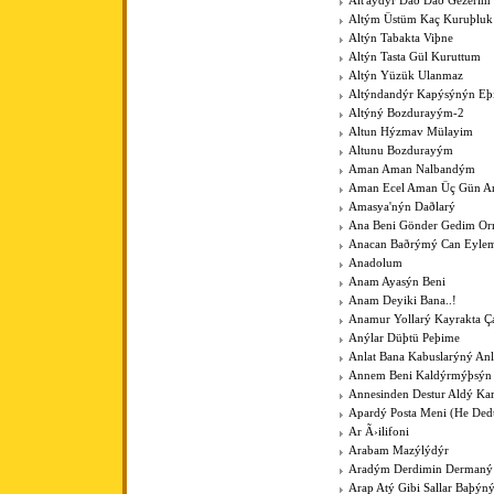
Alt'aydýr Dað Dað Gezerim
Altým Üstüm Kaç Kuruþluk
Altýn Tabakta Viþne
Altýn Tasta Gül Kuruttum
Altýn Yüzük Ulanmaz
Altýndandýr Kapýsýnýn Eþ
Altýný Bozdurayým-2
Altun Hýzmav Mülayim
Altunu Bozdurayým
Aman Aman Nalbandým
Aman Ecel Aman Üç Gün Ar
Amasya'nýn Daðlarý
Ana Beni Gönder Gedim O
Anacan Baðrýmý Can Eyle
Anadolum
Anam Ayasýn Beni
Anam Deyiki Bana..!
Anamur Yollarý Kayrakta Ç
Anýlar Düþtü Peþime
Anlat Bana Kabuslarýný Anl
Annem Beni Kaldýrmýþsýn
Annesinden Destur Aldý Kar
Apardý Posta Meni (He Ded
Ar Ã›ilifoni
Arabam Mazýlýdýr
Aradým Derdimin Dermaný
Arap Atý Gibi Sallar Baþýn