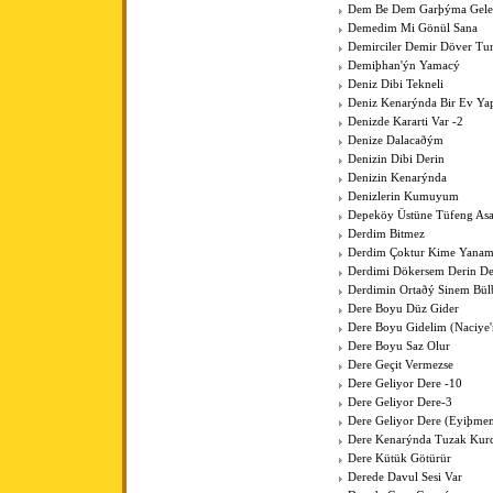
Dem Be Dem Garþýma Gele
Demedim Mi Gönül Sana
Demirciler Demir Döver Tu
Demiþhan'ýn Yamacý
Deniz Dibi Tekneli
Deniz Kenarýnda Bir Ev Y
Denizde Kararti Var -2
Denize Dalacaðým
Denizin Dibi Derin
Denizin Kenarýnda
Denizlerin Kumuyum
Depeköy Üstüne Tüfeng As
Derdim Bitmez
Derdim Çoktur Kime Yanam
Derdimi Dökersem Derin De
Derdimin Ortaðý Sinem Bül
Dere Boyu Düz Gider
Dere Boyu Gidelim (Naciye
Dere Boyu Saz Olur
Dere Geçit Vermezse
Dere Geliyor Dere -10
Dere Geliyor Dere-3
Dere Geliyor Dere (Eyiþme
Dere Kenarýnda Tuzak Kurd
Dere Kütük Götürür
Derede Davul Sesi Var