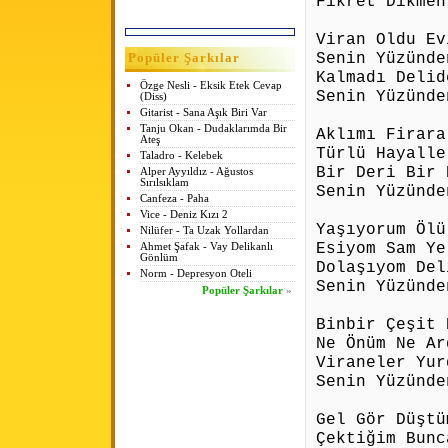
Fikret Dikmen
Viran Oldu Ev
Senin Yüzünde
Popüler Şarkılar
Kalmadı Delid
Özge Nesli - Eksik Etek Cevap
Senin Yüzünde
(Diss)
Gitarist - Sana Aşık Biri Var
Tanju Okan - Dudaklarımda Bir
Aklımı Firara
Ateş
Türlü Hayalle
Taladro - Kelebek
Bir Deri Bir 
Alper Ayyıldız - Ağustos
Sırılsıklam
Senin Yüzünde
Canfeza - Paha
Vice - Deniz Kızı 2
Yaşıyorum Ölü
Nilüfer - Ta Uzak Yollardan
Esiyom Sam Ye
Ahmet Şafak - Vay Delikanlı
Gönlüm
Dolaşıyom Del
Norm - Depresyon Oteli
Senin Yüzünde
Popüler Şarkılar
»
Binbir Çeşit 
Ne Önüm Ne Ar
Viraneler Yur
Senin Yüzünde
Gel Gör Düştü
Çektiğim Bunc