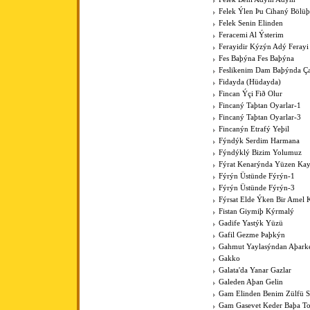
Felek Ýlen Þu Cihaný Bölüþ
Felek Senin Elinden
Feracemi Al Ýsterim
Ferayidir Kýzýn Adý Ferayi
Fes Baþýna Fes Baþýna
Feslikenim Dam Baþýnda Ç
Fidayda (Hüdayda)
Fincan Ýçi Fið Olur
Fincaný Taþtan Oyarlar-1
Fincaný Taþtan Oyarlar-3
Fincanýn Etrafý Yeþil
Fýndýk Serdim Harmana
Fýndýklý Bizim Yolumuz
Fýrat Kenarýnda Yüzen Kay
Fýrýn Üstünde Fýrýn-1
Fýrýn Üstünde Fýrýn-3
Fýrsat Elde Ýken Bir Amel 
Fistan Giymiþ Kýrmalý
Gadife Yastýk Yüzü
Gafil Gezme Þaþkýn
Gahmut Yaylasýndan Aþark
Gakko
Galata'da Yanar Gazlar
Galeden Aþan Gelin
Gam Elinden Benim Zülfü 
Gam Gasevet Keder Baþa T