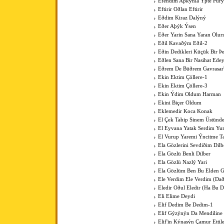
Efendim Aþkýnla Ýþte Pür
Eftirir Oðlan Eftirir
Eðdim Kiraz Dalýný
Eðer Aþýk Ýsen
Eðer Yarin Sana Yaran Olur
Eðil Kavaðým Eðil-2
Eðin Dedikleri Küçük Bir Þe
Eðlen Sana Bir Nasihat Ede
Eðrem De Büðrem Gavrasar'
Ekin Ektim Çöllere-1
Ekin Ektim Çöllere-3
Ekin Ýdim Oldum Harman
Ekini Biçer Oldum
Eklemedir Koca Konak
El Çek Tabip Sinem Üstünd
El Eyvana Yatak Serdim Y
El Vurup Yaremi Ýncitme T
Ela Gözlerini Sevdiðim Dilb
Ela Gözlü Benli Dilber
Ela Gözlü Nazlý Yari
Ela Gözlüm Ben Bu Elden 
Ele Verdim Ele Verdim (Dað
Eledir Oðul Eledir (Ha Bu D
Eli Elime Deydi
Elif Dedim Be Dedim-1
Elif Gýzýnýn Da Mendiline
Elif'in Kýnasýn Çamur Ettil