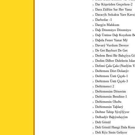
Dar Köprüden Geçerken-2
Dara Zülfün Sar Her Yana
Daracýk Sokakta Yare Kav
Darbedar -1
Dargýn Mahkum
Daþ Dönmüyo Dönmüyo
Daþ Üstüne Daþ Koydum B
Daþda Fener Yanar Mý
Davarý Vurdum Dereye
De Get Bayburt De Get
Dedem Beni Bir Bahçýya G
Dedim Dilber Didelerin Isl
Defimi Çala Çala (Nazlým Y
Deðirmen Dört Dolanýr
Deðirmen Üstü Çiçek-1
Deðirmen Üstü Çiçek-3
Deðirmenci 2
Deðirmenim Dönerim
Deðirmenin Bendine-1
Deðirmenin Oluðu
Deðirmenin Taþlarý
Deðme Tabip Sýzýlýyor
Delhadýr Baþýndayým
Deli Gönül
Deli Gönül Hangi Dala Kona
Deli Kýz Sinin Geliyor