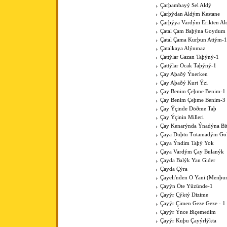
Çarþambayý Sel Aldý
Çarþýdan Aldým Kestane
Çarþýya Vardým Erikten A
Çatal Çam Baþýna Goydum 
Çatal Çama Kurþun Attým-1
Çatalkaya Alýnmaz
Çattýlar Gazan Taþýný-1
Çattýlar Ocak Taþýný-1
Çay Aþaðý Ýnerken
Çay Aþaðý Kurt Ýzi
Çay Benim Çeþme Benim-1
Çay Benim Çeþme Benim-3
Çay Ýçinde Döðme Taþ
Çay Ýçinin Milleri
Çay Kenarýnda Ýnadýna Bit
Çaya Düþtü Tutamadým Go
Çaya Ýndim Taþý Yok
Çaya Vardým Çay Bulanýk
Çayda Balýk Yan Gider
Çayda Çýra
Çayeli'nden O Yani (Menþur
Çayýn Öte Yüzünde-1
Çayýr Çýktý Dizime
Çayýr Çimen Geze Geze - 1
Çayýr Ýnce Biçemedim
Çayýr Kuþu Çayýrlýkta