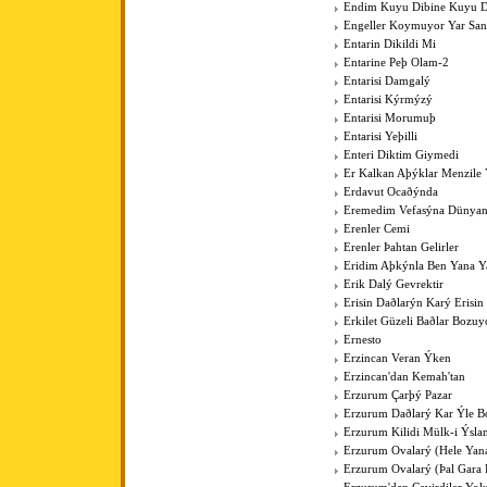
Endim Kuyu Dibine Kuyu D
Engeller Koymuyor Yar San
Entarin Dikildi Mi
Entarine Peþ Olam-2
Entarisi Damgalý
Entarisi Kýrmýzý
Entarisi Morumuþ
Entarisi Yeþilli
Enteri Diktim Giymedi
Er Kalkan Aþýklar Menzile Y
Erdavut Ocaðýnda
Eremedim Vefasýna Dünya
Erenler Cemi
Erenler Þahtan Gelirler
Eridim Aþkýnla Ben Yana Y
Erik Dalý Gevrektir
Erisin Daðlarýn Karý Erisin
Erkilet Güzeli Baðlar Bozuy
Ernesto
Erzincan Veran Ýken
Erzincan'dan Kemah'tan
Erzurum Çarþý Pazar
Erzurum Daðlarý Kar Ýle Bo
Erzurum Kilidi Mülk-i Ýsla
Erzurum Ovalarý (Hele Yan
Erzurum Ovalarý (Þal Gara 