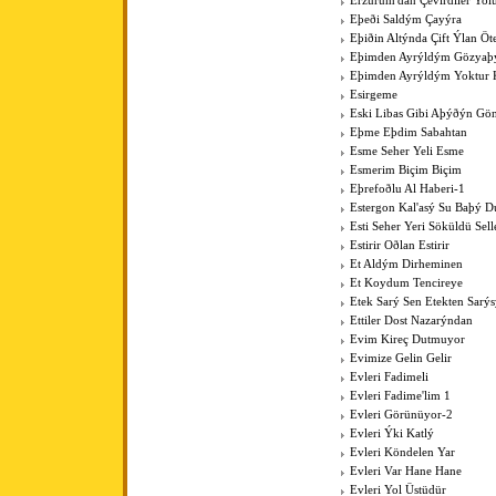
Erzurum'dan Çevirdiler Yo
Eþeði Saldým Çayýra
Eþiðin Altýnda Çift Ýlan Öt
Eþimden Ayrýldým Gözya
Eþimden Ayrýldým Yoktur 
Esirgeme
Eski Libas Gibi Aþýðýn Gö
Eþme Eþdim Sabahtan
Esme Seher Yeli Esme
Esmerim Biçim Biçim
Eþrefoðlu Al Haberi-1
Estergon Kal'asý Su Baþý 
Esti Seher Yeri Söküldü Sell
Estirir Oðlan Estirir
Et Aldým Dirheminen
Et Koydum Tencireye
Etek Sarý Sen Etekten Sarý
Ettiler Dost Nazarýndan
Evim Kireç Dutmuyor
Evimize Gelin Gelir
Evleri Fadimeli
Evleri Fadime'lim 1
Evleri Görünüyor-2
Evleri Ýki Katlý
Evleri Köndelen Yar
Evleri Var Hane Hane
Evleri Yol Üstüdür