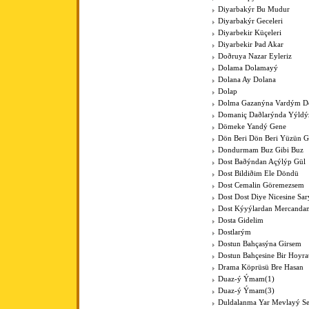
Diyarbakýr Bu Mudur
Diyarbakýr Geceleri
Diyarbekir Küçeleri
Diyarbekir Þad Akar
Doðruya Nazar Eyleriz
Dolama Dolamayý
Dolana Ay Dolana
Dolap
Dolma Gazanýna Vardým D
Domaniç Daðlarýnda Yýldýz
Dömeke Yandý Gene
Dön Beri Dön Beri Yüzün 
Dondurmam Buz Gibi Buz
Dost Baðýndan Açýlýp Gül
Dost Bildiðim Ele Döndü
Dost Cemalin Göremezsem
Dost Dost Diye Nicesine Sa
Dost Kýyýlardan Mercanda
Dosta Gidelim
Dostlarým
Dostun Bahçasýna Girsem
Dostun Bahçesine Bir Hoyra
Drama Köprüsü Bre Hasan
Duaz-ý Ýmam(1)
Duaz-ý Ýmam(3)
Duldalanma Yar Mevlayý Se