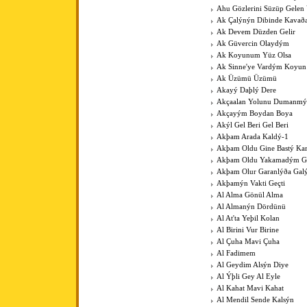
Ahu Gözlerini Süzüp Gelen 
Ak Çalýnýn Dibinde Kavað
Ak Devem Düzden Gelir
Ak Güvercin Olaydým
Ak Koyunum Yüz Olsa
Ak Sinne'ye Vardým Koyu
Ak Üzümü Üzümü
Akayý Daþlý Dere
Akçaalan Yolunu Dumanmý
Akçayým Boydan Boya
Akýl Gel Beri Gel Beri
Akþam Arada Kaldý-1
Akþam Oldu Gine Bastý Kar
Akþam Oldu Yakamadým 
Akþam Olur Garanlýða Gal
Akþamýn Vakti Geçti
Al Alma Gönül Alma
Al Almanýn Dördünü
Al At'ta Yeþil Kolan
Al Birini Vur Birine
Al Çuha Mavi Çuha
Al Fadimem
Al Geydim Alsýn Diye
Al Ýþli Gey Al Eyle
Al Kahat Mavi Kahat
Al Mendil Sende Kalsýn