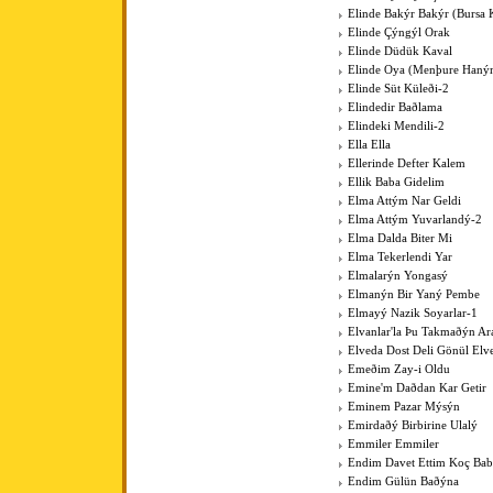
Elinde Bakýr Bakýr (Bursa 
Elinde Çýngýl Orak
Elinde Düdük Kaval
Elinde Oya (Menþure Haný
Elinde Süt Küleði-2
Elindedir Baðlama
Elindeki Mendili-2
Ella Ella
Ellerinde Defter Kalem
Ellik Baba Gidelim
Elma Attým Nar Geldi
Elma Attým Yuvarlandý-2
Elma Dalda Biter Mi
Elma Tekerlendi Yar
Elmalarýn Yongasý
Elmanýn Bir Yaný Pembe
Elmayý Nazik Soyarlar-1
Elvanlar'la Þu Takmaðýn Ar
Elveda Dost Deli Gönül Elv
Emeðim Zay-i Oldu
Emine'm Daðdan Kar Getir
Eminem Pazar Mýsýn
Emirdaðý Birbirine Ulalý
Emmiler Emmiler
Endim Davet Ettim Koç Ba
Endim Gülün Baðýna