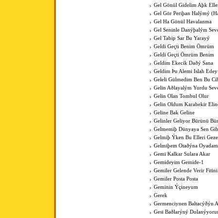
Gel Gönül Gidelim Aþk Elle
Gel Gör Periþan Halýmý (H
Gel Ha Gönül Havalanma
Gel Seninle Danýþalým Sev
Gel Tabip Sar Bu Yarayý
Geldi Geçti Benim Ömrüm
Geldi Geçti Ömrüm Benim
Geldim Ekecik Daðý Sana
Geldim Þu Alemi Islah Ede
Geleli Gülmedim Ben Bu Cih
Gelin Aðlayalým Yurdu Sev
Gelin Olan Tombul Olur
Gelin Oldum Karabekir Elin
Geline Bak Geline
Gelinler Geliyor Bürünü Bü
Gelmemiþ Dünyaya Sen Gib
Gelmiþ Ýken Bu Elleri Gez
Gelmiþem Otaðýna Oyadam
Gemi Kalkar Sulara Akar
Gemideyim Gemide-1
Gemiler Gelende Verir Fitini
Gemiler Posta Posta
Geminin Ýçineyum
Gerek
Germenciynen Baltacýðýn A
Gesi Baðlarýný Dolanýyoru