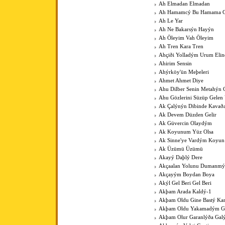
Ah Elmadan Elmadan
Ah Hamamcý Bu Hamama Gü
Ah Le Yar
Ah Ne Bakarsýn Hayýn
Ah Öleyim Vah Öleyim
Ah Tren Kara Tren
Ahçiði Yolladým Urum Elin
Ahirim Sensin
Ahýrköy'ün Meþeleri
Ahmet Ahmet Diye
Ahu Dilber Senin Metahýn
Ahu Gözlerini Süzüp Gelen 
Ak Çalýnýn Dibinde Kavað
Ak Devem Düzden Gelir
Ak Güvercin Olaydým
Ak Koyunum Yüz Olsa
Ak Sinne'ye Vardým Koyu
Ak Üzümü Üzümü
Akayý Daþlý Dere
Akçaalan Yolunu Dumanmý
Akçayým Boydan Boya
Akýl Gel Beri Gel Beri
Akþam Arada Kaldý-1
Akþam Oldu Gine Bastý Kar
Akþam Oldu Yakamadým 
Akþam Olur Garanlýða Gal