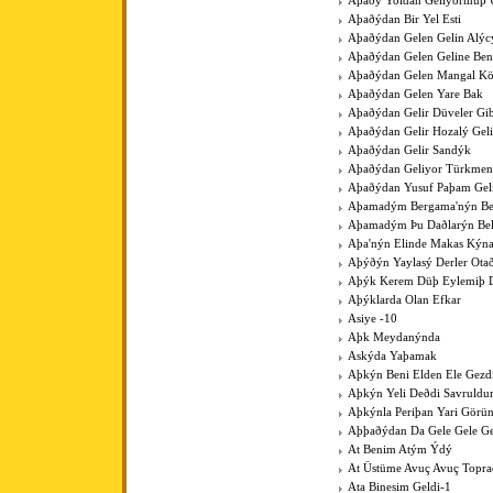
Aþaðý Yoldan Geliyormuþ 
Aþaðýdan Bir Yel Esti
Aþaðýdan Gelen Gelin Alýc
Aþaðýdan Gelen Geline Ben
Aþaðýdan Gelen Mangal K
Aþaðýdan Gelen Yare Bak
Aþaðýdan Gelir Düveler Gib
Aþaðýdan Gelir Hozalý Gel
Aþaðýdan Gelir Sandýk
Aþaðýdan Geliyor Türkme
Aþaðýdan Yusuf Paþam Gel
Aþamadým Bergama'nýn Be
Aþamadým Þu Daðlarýn Bel
Aþa'nýn Elinde Makas Kýna
Aþýðýn Yaylasý Derler Ota
Aþýk Kerem Düþ Eylemiþ D
Aþýklarda Olan Efkar
Asiye -10
Aþk Meydanýnda
Askýda Yaþamak
Aþkýn Beni Elden Ele Gezdi
Aþkýn Yeli Deðdi Savruld
Aþkýnla Periþan Yari Görü
Aþþaðýdan Da Gele Gele Ge
At Benim Atým Ýdý
At Üstüme Avuç Avuç Topr
Ata Binesim Geldi-1