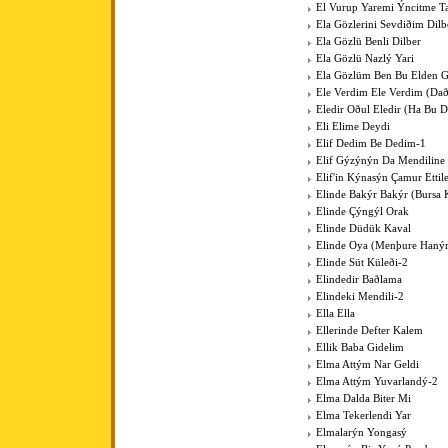
El Vurup Yaremi Ýncitme T
Ela Gözlerini Sevdiðim Dilb
Ela Gözlü Benli Dilber
Ela Gözlü Nazlý Yari
Ela Gözlüm Ben Bu Elden 
Ele Verdim Ele Verdim (Dað
Eledir Oðul Eledir (Ha Bu D
Eli Elime Deydi
Elif Dedim Be Dedim-1
Elif Gýzýnýn Da Mendiline
Elif'in Kýnasýn Çamur Ettil
Elinde Bakýr Bakýr (Bursa 
Elinde Çýngýl Orak
Elinde Düdük Kaval
Elinde Oya (Menþure Haný
Elinde Süt Küleði-2
Elindedir Baðlama
Elindeki Mendili-2
Ella Ella
Ellerinde Defter Kalem
Ellik Baba Gidelim
Elma Attým Nar Geldi
Elma Attým Yuvarlandý-2
Elma Dalda Biter Mi
Elma Tekerlendi Yar
Elmalarýn Yongasý