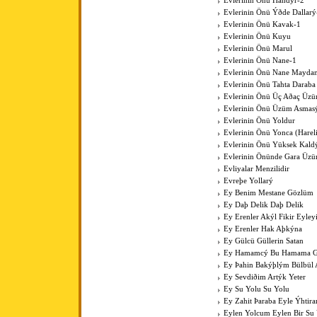
Evlerinin Önü Handýr-2
Evlerinin Önü Ýðde Dallarý
Evlerinin Önü Kavak-1
Evlerinin Önü Kuyu
Evlerinin Önü Marul
Evlerinin Önü Nane-1
Evlerinin Önü Nane Mayda
Evlerinin Önü Tahta Daraba
Evlerinin Önü Üç Aðaç Üzü
Evlerinin Önü Üzüm Asmas
Evlerinin Önü Yoldur
Evlerinin Önü Yonca (Harel
Evlerinin Önü Yüksek Kal
Evlerinin Önünde Gara Üz
Evliyalar Menzilidir
Evreþe Yollarý
Ey Benim Mestane Gözlüm
Ey Daþ Delik Daþ Delik
Ey Erenler Akýl Fikir Eyley
Ey Erenler Hak Aþkýna
Ey Gülcü Güllerin Satan
Ey Hamamcý Bu Hamama Güz
Ey Þahin Bakýþlým Bülbül
Ey Sevdiðim Artýk Yeter
Ey Su Yolu Su Yolu
Ey Zahit Þaraba Eyle Ýhtir
Eylen Yolcum Eylen Bir Su