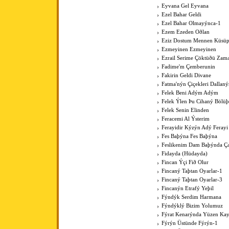
Eyvana Gel Eyvana
Ezel Bahar Geldi
Ezel Bahar Olmayýnca-1
Ezem Ezeden Oðlan
Eziz Dostum Mennen Küsüp
Ezmeyinen Ezmeyinen
Ezrail Serime Çöktüðü Zam
Fadime'm Çemberunin
Fakirin Geldi Divane
Fatma'nýn Çiçekleri Dallan
Felek Beni Adým Adým
Felek Ýlen Þu Cihaný Bölüþ
Felek Senin Elinden
Feracemi Al Ýsterim
Ferayidir Kýzýn Adý Ferayi
Fes Baþýna Fes Baþýna
Feslikenim Dam Baþýnda Ç
Fidayda (Hüdayda)
Fincan Ýçi Fið Olur
Fincaný Taþtan Oyarlar-1
Fincaný Taþtan Oyarlar-3
Fincanýn Etrafý Yeþil
Fýndýk Serdim Harmana
Fýndýklý Bizim Yolumuz
Fýrat Kenarýnda Yüzen Kay
Fýrýn Üstünde Fýrýn-1