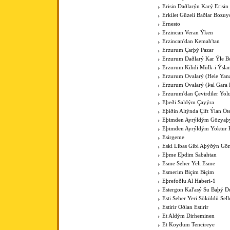
Erisin Daðlarýn Karý Erisin
Erkilet Güzeli Baðlar Bozuy
Ernesto
Erzincan Veran Ýken
Erzincan'dan Kemah'tan
Erzurum Çarþý Pazar
Erzurum Daðlarý Kar Ýle Bo
Erzurum Kilidi Mülk-i Ýsla
Erzurum Ovalarý (Hele Yan
Erzurum Ovalarý (Þal Gara 
Erzurum'dan Çevirdiler Yo
Eþeði Saldým Çayýra
Eþiðin Altýnda Çift Ýlan Öt
Eþimden Ayrýldým Gözya
Eþimden Ayrýldým Yoktur 
Esirgeme
Eski Libas Gibi Aþýðýn Gö
Eþme Eþdim Sabahtan
Esme Seher Yeli Esme
Esmerim Biçim Biçim
Eþrefoðlu Al Haberi-1
Estergon Kal'asý Su Baþý 
Esti Seher Yeri Söküldü Sell
Estirir Oðlan Estirir
Et Aldým Dirheminen
Et Koydum Tencireye