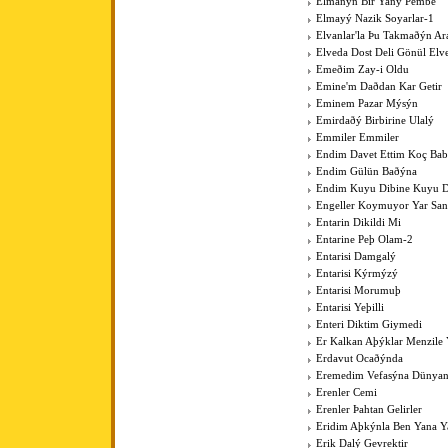
Elmanýn Bir Yaný Pembe
Elmayý Nazik Soyarlar-1
Elvanlar'la Þu Takmaðýn Ar
Elveda Dost Deli Gönül Elv
Emeðim Zay-i Oldu
Emine'm Daðdan Kar Getir
Eminem Pazar Mýsýn
Emirdaðý Birbirine Ulalý
Emmiler Emmiler
Endim Davet Ettim Koç Ba
Endim Gülün Baðýna
Endim Kuyu Dibine Kuyu D
Engeller Koymuyor Yar San
Entarin Dikildi Mi
Entarine Peþ Olam-2
Entarisi Damgalý
Entarisi Kýrmýzý
Entarisi Morumuþ
Entarisi Yeþilli
Enteri Diktim Giymedi
Er Kalkan Aþýklar Menzile Y
Erdavut Ocaðýnda
Eremedim Vefasýna Dünya
Erenler Cemi
Erenler Þahtan Gelirler
Eridim Aþkýnla Ben Yana Y
Erik Dalý Gevrektir