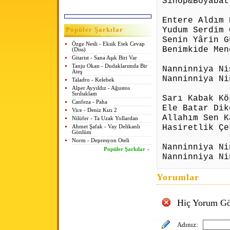
Sinop&Boyabat
Entere Aldım 
Yudum Serdim 
Popüler Şarkılar
Senin Yârin G
Özge Nesli - Eksik Etek Cevap
Benimkide Men
(Diss)
Gitarist - Sana Aşık Biri Var
Tanju Okan - Dudaklarımda Bir
Nanninniya Ni
Ateş
Nanninniya Ni
Taladro - Kelebek
Alper Ayyıldız - Ağustos
Sırılsıklam
Sarı Kabak Kö
Canfeza - Paha
Ele Batar Dik
Vice - Deniz Kızı 2
Allahım Sen K
Nilüfer - Ta Uzak Yollardan
Hasiretlik Çe
Ahmet Şafak - Vay Delikanlı
Gönlüm
Norm - Depresyon Oteli
Nanninniya Ni
Popüler Şarkılar
»
Nanninniya Ni
Yorumlar
Hiç Yorum Gö
Adınız: