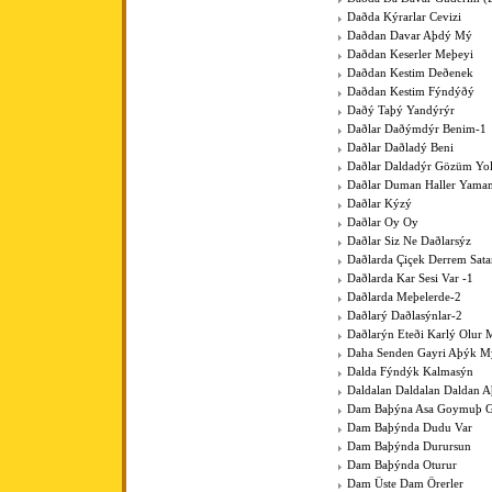
Daðda Kýrarlar Cevizi
Daðdan Davar Aþdý Mý
Daðdan Keserler Meþeyi
Daðdan Kestim Deðenek
Daðdan Kestim Fýndýðý
Daðý Taþý Yandýrýr
Daðlar Daðýmdýr Benim-1
Daðlar Daðladý Beni
Daðlar Daldadýr Gözüm Yo
Daðlar Duman Haller Yama
Daðlar Kýzý
Daðlar Oy Oy
Daðlar Siz Ne Daðlarsýz
Daðlarda Çiçek Derrem Sat
Daðlarda Kar Sesi Var -1
Daðlarda Meþelerde-2
Daðlarý Daðlasýnlar-2
Daðlarýn Eteði Karlý Olur 
Daha Senden Gayri Aþýk M
Dalda Fýndýk Kalmasýn
Daldalan Daldalan Daldan 
Dam Baþýna Asa Goymuþ G
Dam Baþýnda Dudu Var
Dam Baþýnda Durursun
Dam Baþýnda Oturur
Dam Üste Dam Örerler