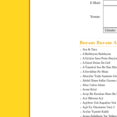
E-Mail:
Yorum:
Buram Buram An
3ira & Tsira
A Buðdeyim Buðdeyim
A Gýzým Sana Potin Alayý
A Güzel Dolan Da Gell
A Ýstanbul Sen Bir Han Mý
A Sevdiðim Pir Misin
Abacýlar Ýniþi Saatimin G
Abdal Olsam Þallar Giysem
Abur Cubur Adam
Acem Kýzý
Acep Bir Karuban Hane Bu
Acý Biberim Acý
Açýðým Yok Kapalým Yok
Açýl Ey Ömrümün Varý-2
Acýlar Ýçimde Kaldý
Açma Zülüflerin Yar Yeller