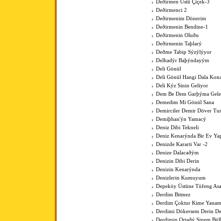
Deðirmen Üstü Çiçek-3
Deðirmenci 2
Deðirmenim Dönerim
Deðirmenin Bendine-1
Deðirmenin Oluðu
Deðirmenin Taþlarý
Deðme Tabip Sýzýlýyor
Delhadýr Baþýndayým
Deli Gönül
Deli Gönül Hangi Dala Kona
Deli Kýz Sinin Geliyor
Dem Be Dem Garþýma Gele
Demedim Mi Gönül Sana
Demirciler Demir Döver Tu
Demiþhan'ýn Yamacý
Deniz Dibi Tekneli
Deniz Kenarýnda Bir Ev Y
Denizde Kararti Var -2
Denize Dalacaðým
Denizin Dibi Derin
Denizin Kenarýnda
Denizlerin Kumuyum
Depeköy Üstüne Tüfeng As
Derdim Bitmez
Derdim Çoktur Kime Yanam
Derdimi Dökersem Derin De
Derdimin Ortaðý Sinem Bül