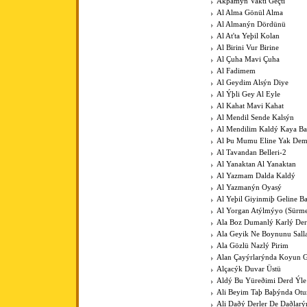
Akþamýn Vakti Geçti
Al Alma Gönül Alma
Al Almanýn Dördünü
Al At'ta Yeþil Kolan
Al Birini Vur Birine
Al Çuha Mavi Çuha
Al Fadimem
Al Geydim Alsýn Diye
Al Ýþli Gey Al Eyle
Al Kahat Mavi Kahat
Al Mendil Sende Kalsýn
Al Mendilim Kaldý Kaya B
Al Þu Mumu Eline Yak De
Al Tavandan Belleri-2
Al Yanaktan Al Yanaktan
Al Yazmam Dalda Kaldý
Al Yazmanýn Oyasý
Al Yeþil Giyinmiþ Geline B
Al Yorgan Atýlmýyo (Sürme
Ala Boz Dumanlý Karlý Der
Ala Geyik Ne Boynunu Sall
Ala Gözlü Nazlý Pirim
Alan Çayýrlarýnda Koyun G
Alçacýk Duvar Üstü
Aldý Bu Yüreðimi Derd Ýle
Ali Beyim Taþ Baþýnda Otu
Ali Daðý Derler De Daðlarý