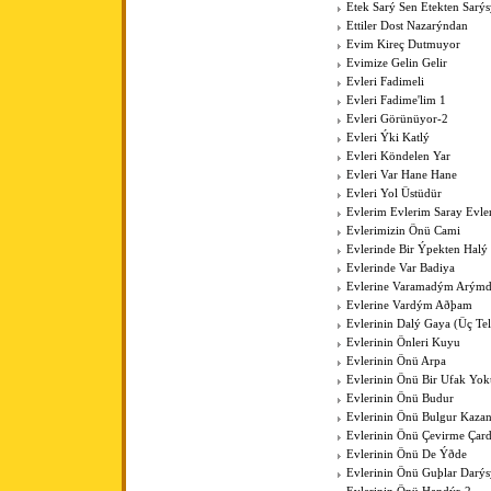
Etek Sarý Sen Etekten Sarý
Ettiler Dost Nazarýndan
Evim Kireç Dutmuyor
Evimize Gelin Gelir
Evleri Fadimeli
Evleri Fadime'lim 1
Evleri Görünüyor-2
Evleri Ýki Katlý
Evleri Köndelen Yar
Evleri Var Hane Hane
Evleri Yol Üstüdür
Evlerim Evlerim Saray Evle
Evlerimizin Önü Cami
Evlerinde Bir Ýpekten Halý
Evlerinde Var Badiya
Evlerine Varamadým Arýmd
Evlerine Vardým Aðþam
Evlerinin Dalý Gaya (Üç Tell
Evlerinin Önleri Kuyu
Evlerinin Önü Arpa
Evlerinin Önü Bir Ufak Yok
Evlerinin Önü Budur
Evlerinin Önü Bulgur Kaza
Evlerinin Önü Çevirme Çar
Evlerinin Önü De Ýðde
Evlerinin Önü Guþlar Darýs