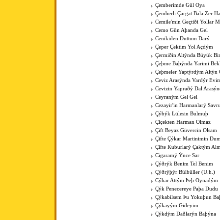
Çemberimde Gül Oya
Çemberli Çargat Bala Zer 
Cemile'min Geçtiði Yollar M
Cemo Gün Aþanda Gel
Cenikiden Duttum Darý
Çeper Çektim Yol Açdým
Çermiðin Altýnda Büyük Bi
Çeþme Baþýnda Yarimi Bek
Çeþmeler Yaptýrdým Altýn 
Ceviz Arasýnda Vardýr Evi
Cevizin Yapraðý Dal Arasýn
Ceyraným Gel Gel
Cezayir'in Harmanlarý Savr
Çýbýk Lülesin Bulmuþ
Çiçekten Harman Olmaz
Çift Beyaz Güvercin Olsam
Çifte Çýkar Martinimin Du
Çifte Kuburlarý Çaktým Al
Cigaramý Ýnce Sar
Çýðrýk Benim Tel Benim
Çýðrýþýr Bülbüller (U.h.)
Cýhar Attým Þeþ Oynadým
Çýk Penecereye Paþa Dudu
Çýkabilsem Þu Yokuþun Ba
Çýkayým Gideyim
Çýkdým Daðlarýn Baþýna