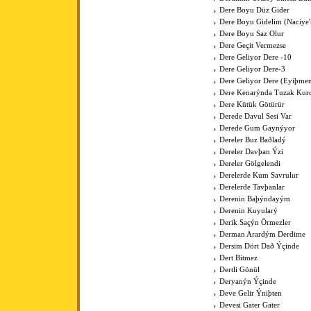
Dere Boyu Düz Gider
Dere Boyu Gidelim (Naciye
Dere Boyu Saz Olur
Dere Geçit Vermezse
Dere Geliyor Dere -10
Dere Geliyor Dere-3
Dere Geliyor Dere (Eyiþme
Dere Kenarýnda Tuzak Kurd
Dere Kütük Götürür
Derede Davul Sesi Var
Derede Gum Gaynýyor
Dereler Buz Baðladý
Dereler Davþan Ýzi
Dereler Gölgelendi
Derelerde Kum Savrulur
Derelerde Tavþanlar
Derenin Baþýndayým
Derenin Kuyularý
Derik Saçýn Örmezler
Derman Arardým Derdime
Dersim Dört Dað Ýçinde
Dert Bitmez
Dertli Gönül
Deryanýn Ýçinde
Deve Gelir Ýniþten
Devesi Gater Gater