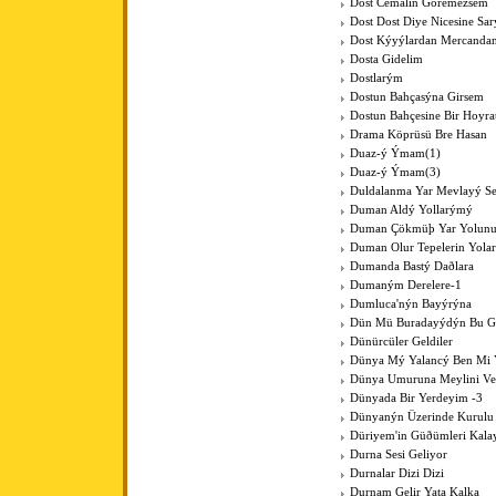
Dost Cemalin Göremezsem
Dost Dost Diye Nicesine Sa
Dost Kýyýlardan Mercanda
Dosta Gidelim
Dostlarým
Dostun Bahçasýna Girsem
Dostun Bahçesine Bir Hoyra
Drama Köprüsü Bre Hasan
Duaz-ý Ýmam(1)
Duaz-ý Ýmam(3)
Duldalanma Yar Mevlayý Se
Duman Aldý Yollarýmý
Duman Çökmüþ Yar Yolun
Duman Olur Tepelerin Yola
Dumanda Bastý Daðlara
Dumaným Derelere-1
Dumluca'nýn Bayýrýna
Dün Mü Buradayýdýn Bu G
Dünürcüler Geldiler
Dünya Mý Yalancý Ben Mi 
Dünya Umuruna Meylini V
Dünyada Bir Yerdeyim -3
Dünyanýn Üzerinde Kurulu
Düriyem'in Güðümleri Kala
Durna Sesi Geliyor
Durnalar Dizi Dizi
Durnam Gelir Yata Kalka