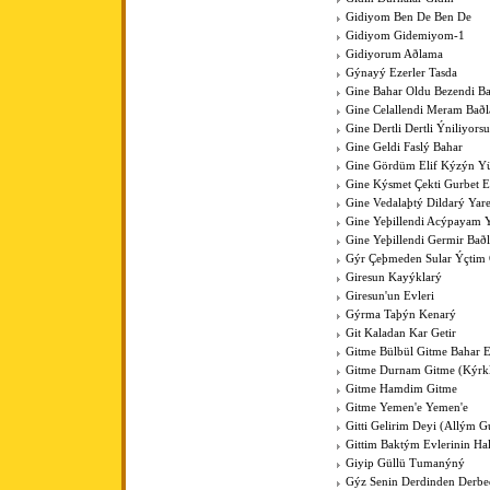
Gidiyom Ben De Ben De
Gidiyom Gidemiyom-1
Gidiyorum Aðlama
Gýnayý Ezerler Tasda
Gine Bahar Oldu Bezendi Ba
Gine Celallendi Meram Baðl
Gine Dertli Dertli Ýniliyors
Gine Geldi Faslý Bahar
Gine Gördüm Elif Kýzýn Y
Gine Kýsmet Çekti Gurbet El
Gine Vedalaþtý Dildarý Yar
Gine Yeþillendi Acýpayam Y
Gine Yeþillendi Germir Bað
Gýr Çeþmeden Sular Ýçti
Giresun Kayýklarý
Giresun'un Evleri
Gýrma Taþýn Kenarý
Git Kaladan Kar Getir
Gitme Bülbül Gitme Bahar E
Gitme Durnam Gitme (Kýrk
Gitme Hamdim Gitme
Gitme Yemen'e Yemen'e
Gitti Gelirim Deyi (Allým 
Gittim Baktým Evlerinin Ha
Giyip Güllü Tumanýný
Gýz Senin Derdinden Derb