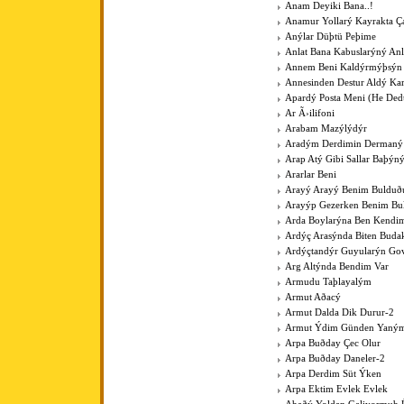
Anam Deyiki Bana..!
Anamur Yollarý Kayrakta Ç
Anýlar Düþtü Peþime
Anlat Bana Kabuslarýný Anl
Annem Beni Kaldýrmýþsýn
Annesinden Destur Aldý Kar
Apardý Posta Meni (He Ded
Ar Ã›ilifoni
Arabam Mazýlýdýr
Aradým Derdimin Dermaný
Arap Atý Gibi Sallar Baþýn
Ararlar Beni
Arayý Arayý Benim Buldu
Arayýp Gezerken Benim B
Arda Boylarýna Ben Kendim
Ardýç Arasýnda Biten Budak
Ardýçtandýr Guyularýn Go
Arg Altýnda Bendim Var
Armudu Taþlayalým
Armut Aðacý
Armut Dalda Dik Durur-2
Armut Ýdim Günden Yaným
Arpa Buðday Çec Olur
Arpa Buðday Daneler-2
Arpa Derdim Süt Ýken
Arpa Ektim Evlek Evlek