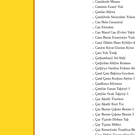
Camilerde Minare
Caminin Ezaný Yok
Çamlar Altýna
Çamlýbele Süreyidim Yolu
Can Bula Cananýný
Can Efendim
Can Maral Can (Evleri Yaký
Cana Bizim Esrarýmýz Ýml
Caný Dilden Hane Kýldýn 
Caným Kýrat Gözüm Kýrat
Çare Yok Ýmiþ
Çarþambayý Sel Aldý
Çarþýdan Aldým Kestane
Çarþýya Vardým Erikten A
Çatal Çam Baþýna Goydum 
Çatal Çama Kurþun Attým-1
Çatalkaya Alýnmaz
Çattýlar Gazan Taþýný-1
Çattýlar Ocak Taþýný-1
Çay Aþaðý Ýnerken
Çay Aþaðý Kurt Ýzi
Çay Benim Çeþme Benim-1
Çay Benim Çeþme Benim-3
Çay Ýçinde Döðme Taþ
Çay Ýçinin Milleri
Çay Kenarýnda Ýnadýna Bit
Çaya Düþtü Tutamadým Go