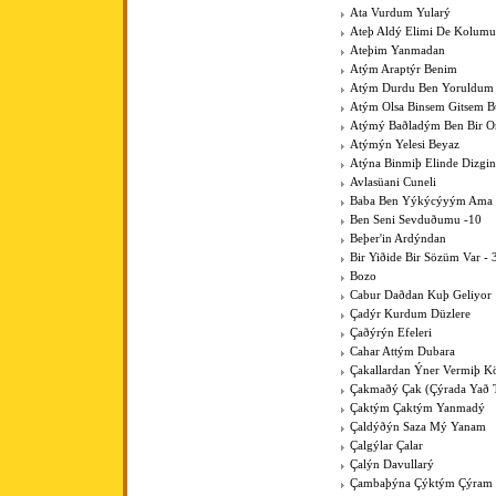
Ata Vurdum Yularý
Ateþ Aldý Elimi De Kolumu
Ateþim Yanmadan
Atým Araptýr Benim
Atým Durdu Ben Yoruldum
Atým Olsa Binsem Gitsem B
Atýmý Baðladým Ben Bir 
Atýmýn Yelesi Beyaz
Atýna Binmiþ Elinde Dizgin
Avlasüani Cuneli
Baba Ben Yýkýcýyým Ama K
Ben Seni Sevduðumu -10
Beþer'in Ardýndan
Bir Yiðide Bir Sözüm Var - 
Bozo
Cabur Daðdan Kuþ Geliyor
Çadýr Kurdum Düzlere
Çaðýrýn Efeleri
Cahar Attým Dubara
Çakallardan Ýner Vermiþ 
Çakmaðý Çak (Çýrada Yað 
Çaktým Çaktým Yanmadý
Çaldýðýn Saza Mý Yanam
Çalgýlar Çalar
Çalýn Davullarý
Çambaþýna Çýktým Çýram