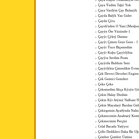
Çaya Ýndim Taþý Yok
Çaya Vardým Çay Bulanýk
Çayda Balýk Yan Gider
Çayda Çýra
Çayeli'nden O Yani (Menþur
Çayýn Öte Yüzünde-1
Çayýr Çýktý Dizime
Çayýr Çimen Geze Geze - 1
Çayýr Ýnce Biçemedim
Çayýr Kuþu Çayýrlýkta
Çayýra Serdim Postu
Çayýrda Buldum Seni
Çayýrlýkta Çimenlikte Evim
Çek Deveci Develeri Engine
Çek Gemici Gemileri
Çeke Çeke
Çekemedim Akça Kýzýn G
Çekin Halay Dizilsin
Çekin Kýr Atýmý Nalbant N
Çekin Mayalarý Burdan Gid
Çekirgemin Ayaðýnda Nalin
Çekmecemin Anahtarý Kemi
Çekmecimin Perçini
Celal Bacada Yatýyor
Çello Dedikleri Daha Bir U
Çember Çember Üstüne