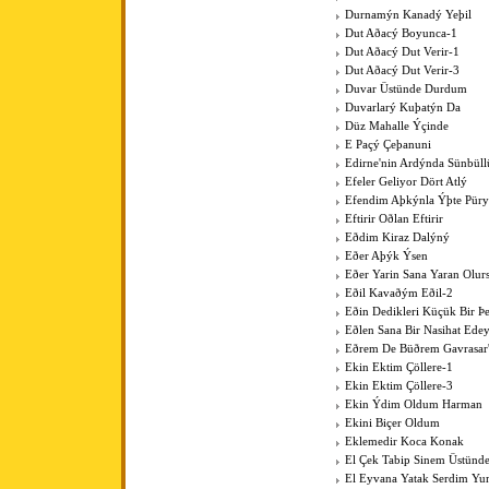
Durnamýn Kanadý Yeþil
Dut Aðacý Boyunca-1
Dut Aðacý Dut Verir-1
Dut Aðacý Dut Verir-3
Duvar Üstünde Durdum
Duvarlarý Kuþatýn Da
Düz Mahalle Ýçinde
E Paçý Çeþanuni
Edirne'nin Ardýnda Sünbüll
Efeler Geliyor Dört Atlý
Efendim Aþkýnla Ýþte Pür
Eftirir Oðlan Eftirir
Eðdim Kiraz Dalýný
Eðer Aþýk Ýsen
Eðer Yarin Sana Yaran Olur
Eðil Kavaðým Eðil-2
Eðin Dedikleri Küçük Bir Þe
Eðlen Sana Bir Nasihat Ede
Eðrem De Büðrem Gavrasar'
Ekin Ektim Çöllere-1
Ekin Ektim Çöllere-3
Ekin Ýdim Oldum Harman
Ekini Biçer Oldum
Eklemedir Koca Konak
El Çek Tabip Sinem Üstünd
El Eyvana Yatak Serdim Y