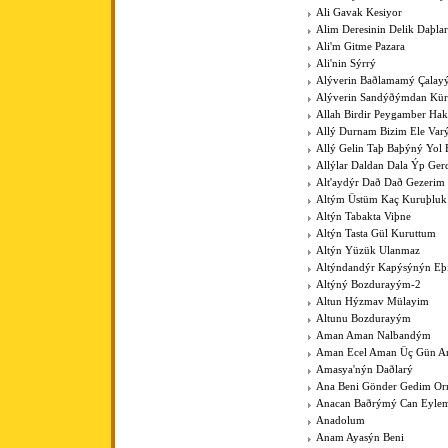
Ali Gavak Kesiyor
Alim Deresinin Delik Daþla
Ali'm Gitme Pazara
Ali'nin Sýrrý
Alýverin Baðlamamý Çalay
Alýverin Sandýðýmdan Kü
Allah Birdir Peygamber Hak
Allý Durnam Bizim Ele Var
Allý Gelin Taþ Baþýný Yol 
Allýlar Daldan Dala Ýp Ger
Alt'aydýr Dað Dað Gezerim
Altým Üstüm Kaç Kuruþluk
Altýn Tabakta Viþne
Altýn Tasta Gül Kuruttum
Altýn Yüzük Ulanmaz
Altýndandýr Kapýsýnýn Eþ
Altýný Bozdurayým-2
Altun Hýzmav Mülayim
Altunu Bozdurayým
Aman Aman Nalbandým
Aman Ecel Aman Üç Gün Ar
Amasya'nýn Daðlarý
Ana Beni Gönder Gedim O
Anacan Baðrýmý Can Eyle
Anadolum
Anam Ayasýn Beni