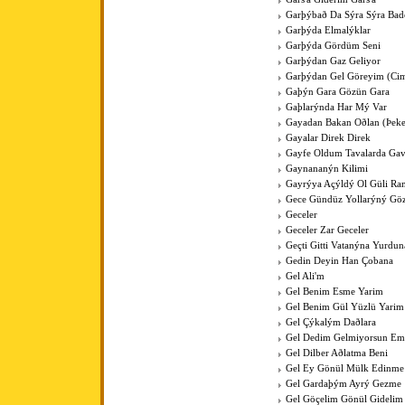
Garþýbað Da Sýra Sýra Bad
Garþýda Elmalýklar
Garþýda Gördüm Seni
Garþýdan Gaz Geliyor
Garþýdan Gel Göreyim (Cim
Gaþýn Gara Gözün Gara
Gaþlarýnda Har Mý Var
Gayadan Bakan Oðlan (Þeke
Gayalar Direk Direk
Gayfe Oldum Tavalarda Ga
Gaynananýn Kilimi
Gayrýya Açýldý Ol Güli Ra
Gece Gündüz Yollarýný Göz
Geceler
Geceler Zar Geceler
Geçti Gitti Vatanýna Yurdun
Gedin Deyin Han Çobana
Gel Ali'm
Gel Benim Esme Yarim
Gel Benim Gül Yüzlü Yarim
Gel Çýkalým Daðlara
Gel Dedim Gelmiyorsun Em
Gel Dilber Aðlatma Beni
Gel Ey Gönül Mülk Edinme
Gel Gardaþým Ayrý Gezme
Gel Göçelim Gönül Gidelim