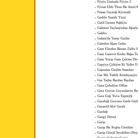
Fýrýn Üstünde Fýrýn-3
Fýrsat Elde Ýken Bir Amel 
Fistan Giymiþ Kýrmalý
Gadife Yastýk Yüzü
Gafil Gezme Þaþkýn
Gahmut Yaylasýndan Aþark
Gakko
Galata'da Yanar Gazlar
Galeden Aþan Gelin
Gam Elinden Benim Zülfü 
Gam Gasevet Keder Baþa T
Gam Yeyip Gam Çekme Div
Gapýya Çýktým Ki Yeller E
Gapudan Girdim Þamdan
Gar Mý Yaðdý Kütahyanýn
Gar Yaðar Bardan Bardan
Gara Çuhalým Oðlan
Gara Goyun Goyunlarýn Bey
Gara Guþ Yuva Yapmýþ
Garabaþ Goyunu Güde Güde
Garanfil Abý Gerek
Gardaþ
Gargý Deresi
Garip
Garip Bir Kuþtu Gönlüm
Garip Gönül Sevdiðini (Ney
Gars'a Giderim Gars'a