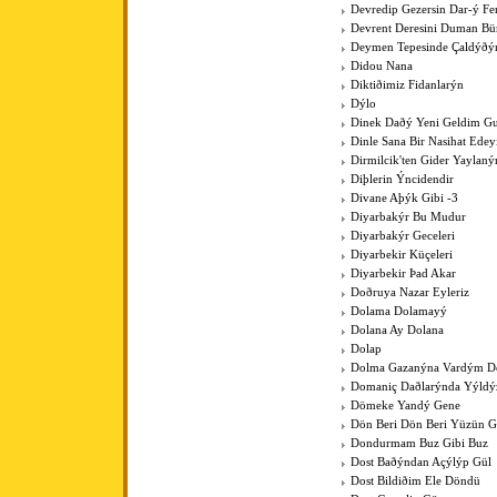
Devredip Gezersin Dar-ý F
Devrent Deresini Duman Bü
Deymen Tepesinde Çaldýðý
Didou Nana
Diktiðimiz Fidanlarýn
Dýlo
Dinek Daðý Yeni Geldim Gur
Dinle Sana Bir Nasihat Ede
Dirmilcik'ten Gider Yaylaný
Diþlerin Ýncidendir
Divane Aþýk Gibi -3
Diyarbakýr Bu Mudur
Diyarbakýr Geceleri
Diyarbekir Küçeleri
Diyarbekir Þad Akar
Doðruya Nazar Eyleriz
Dolama Dolamayý
Dolana Ay Dolana
Dolap
Dolma Gazanýna Vardým D
Domaniç Daðlarýnda Yýldýz
Dömeke Yandý Gene
Dön Beri Dön Beri Yüzün 
Dondurmam Buz Gibi Buz
Dost Baðýndan Açýlýp Gül
Dost Bildiðim Ele Döndü