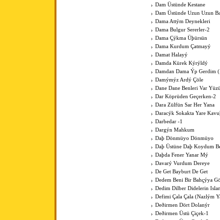
Dam Üstünde Kestane
Dam Üstünde Uzun Uzun Bac
Dama Attým Deynekleri
Dama Bulgur Sererler-2
Dama Çýkma Üþürsün
Dama Kurdum Çatmayý
Damat Halayý
Damda Kürek Kýrýldý
Damdan Dama Ýp Gerdim (Þ
Damýmýz Ardý Çöle
Dane Dane Benleri Var Yüz
Dar Köprüden Geçerken-2
Dara Zülfün Sar Her Yana
Daracýk Sokakta Yare Kav
Darbedar -1
Dargýn Mahkum
Daþ Dönmüyo Dönmüyo
Daþ Üstüne Daþ Koydum B
Daþda Fener Yanar Mý
Davarý Vurdum Dereye
De Get Bayburt De Get
Dedem Beni Bir Bahçýya G
Dedim Dilber Didelerin Isl
Defimi Çala Çala (Nazlým Y
Deðirmen Dört Dolanýr
Deðirmen Üstü Çiçek-1