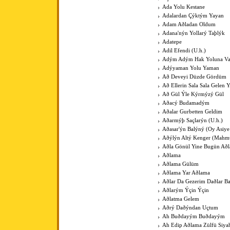
Ada Yolu Kestane
Adalardan Çýktým Yayan
Adam Aðladan Oldum
Adana'nýn Yollarý Taþlýk
Adatepe
Adil Efendi (U.h.)
Adým Adým Hak Yoluna V
Adýyaman Yolu Yaman
Að Deveyi Düzde Gördüm
Að Ellerin Sala Sala Gelen Y
Að Gül Ýle Kýrmýzý Gül
Aðacý Budamadým
Aðalar Gurbetten Geldim
Aðarmýþ Saçlarýn (U.h.)
Aðasar'ýn Balýný (Oy Asiye
Aðýlýn Altý Kenger (Mahm
Aðla Gönül Yine Bugün Að
Aðlama
Aðlama Gülüm
Aðlama Yar Aðlama
Aðlar Da Gezerim Daðlar B
Aðlarým Ýçin Ýçin
Aðlatma Gelem
Aðrý Daðýndan Uçtum
Ah Buðdayým Buðdayým
Ah Edip Aðlama Zülfü Siy