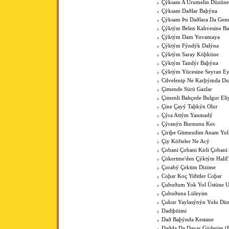
Çýksam A Urumelin Düzüne
Çýksam Daðlar Baþýna
Çýksam Þu Daðlara Da Gene
Çýktým Belen Kahvesine B
Çýktým Dam Yuvamaya
Çýktým Fýndýk Dalýna
Çýktým Saray Köþküne
Çýktým Tandýr Baþýna
Çýktým Yücesine Seyran E
Cilvelenip Ne Karþýmda Du
Çimende Sürü Gazlar
Çimenli Bahçede Bulgur Eli
Çine Çayý Taþkýn Olur
Çýra Attým Yanmadý
Çýranýn Burnunu Kes
Çiriþe Gitmezdim Anam Yol
Çiy Köfteler Ne Acý
Çobani Çobani Kirli Çobani
Çökertme'den Çýktým Halil
Çorabý Çektim Dizime
Coþar Koç Yiðitler Coþar
Çubuðum Yok Yol Üstüne 
Çubuðuna Lüleyim
Çukur Yaylasýnýn Yolu Düz
Dadiþüimi
Dað Baþýnda Kestane
Daðda Da Davar Güderim (