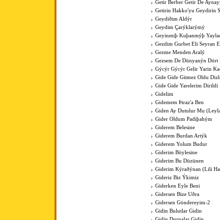
Getir Berber Getir De Aynay
Getirin Hakko'yu Geydirin 
Geydiðim Aldýr
Geydim Çarýklarýmý
Geyinmiþ Kuþanmýþ Yaylad
Gezdim Gurbet Eli Seyran 
Gezme Menden Aralý
Gezsem De Dünyanýn Dört
Gýcýr Gýcýr Gelir Yarin K
Gide Gide Gitmez Oldu Dizl
Gide Gide Yarelerim Dirildi
Gidelim
Gidemem Þiraz'a Ben
Giden Ay Dutulur Mu (Leyla'
Gider Oldum Padiþahým
Giderem Belesine
Giderem Burdan Artýk
Giderem Yolum Budur
Giderim Böylesine
Giderim Bu Düzünen
Giderim Kýraðýnan (Lili Hal
Gideriz Biz Ýkimiz
Giderken Eyle Beni
Gidersen Bize Uðra
Gidersen Göndereyim-2
Gidin Bulutlar Gidin
Gidin Durnalar Gidin