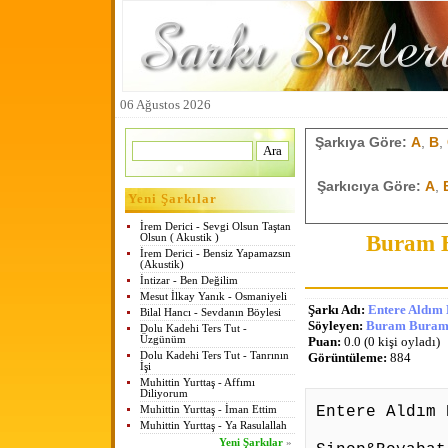
06 Ağustos 2026
Şarkıya Göre:
A
,
B
,
Şarkıcıya Göre:
A
,
Yeni Şarkılar
İrem Derici - Sevgi Olsun Taştan
Buram B
Olsun ( Akustik )
İrem Derici - Bensiz Yapamazsın
(Akustik)
İntizar - Ben Değilim
Mesut İlkay Yanık - Osmaniyeli
Şarkı Adı:
Entere Aldım 
Bilal Hancı - Sevdanın Böylesi
Söyleyen:
Buram Buram 
Dolu Kadehi Ters Tut -
Üzgünüm
Puan:
0.0 (0 kişi oyladı)
Dolu Kadehi Ters Tut - Tanrının
Görüntüleme:
884
İşi
Muhittin Yurttaş - Affımı
Diliyorum
Entere Aldım 
Muhittin Yurttaş - İman Ettim
Muhittin Yurttaş - Ya Rasulallah
Yeni Şarkılar
»