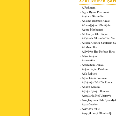
Zeki Müren Şark
A Fadimem
Açýk Býrak Pencereni
Acýlara Gücendim
Aðlama Deðmez Hayat
Aðlamýþým Gülmüþüm
Agora Meyhanesi
Ah Dünya Oh Dünya
Aklýmda Fikrimde Hep Sen
Akþam Olunca Yarelerim Sý
Al Mendilim
Aldýðým Her Nefesin Birisi
Alýn Yazým
Anneciðim
Aradýðým Dünya
Arým Balým Peteðim
Aþk Rüþveti
Aþka Gönül Vermem
Aþkýmýz Eski Bir Roman
Aþkýn Kanunu
Aþkýn Sýrrý Bilinmez
Asmalarda Kol Uzatmýþ
Avuçlarýmda Hala Sýcaklýð
Ayaz Geceler
Ayrýldýk Ýþte
Ayrýlýk Yarý Ölmekmiþ