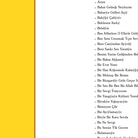
Azize
Bahar Gelmiþ Neyleyim
Baharýn Gülleri Açtý
Bakýþý Çaðýrýr
Beklenen Þarký
Belalým
Ben Aðlarken O Ellerle Gül
Ben Seni Unutmak Ýçin Sev
Beni Canýmdan Ayýrdý
Beni Sanki Sen Yarattýn
Benim Yarim Geliþinden Bel
Bir Bahar Akþamý
Bir Evet Yeter
Bir Han Köþesinde Kalmýþ
Bir Mektup Bir Resim
Bir Rüzgardýr Gelir Geçer
Bir Sen Bir Ben Bir Allah Bil
Bir Sevgi Ýstiyorum
Bir Yangýnýn Külünü Yenid
Býrakýn Yaþayayým
Bitmeyen Çile
Biz Ayrýlamayýz
Böyle Bir Kara Sevda
Bu Ne Sevgi
Bu Sensiz Ýlk Gecem
Bulamazsýn