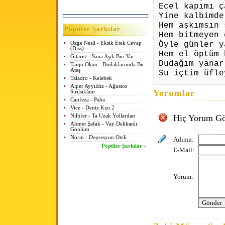
Ecel kapımı ç
Yine kalbimde
Hem
aşk
ımsın 
Popüler Şarkılar
Hem bitmeyen 
Öyle günler y
Özge Nesli - Eksik Etek Cevap
(Diss)
Hem el öptüm 
Gitarist - Sana Aşık Biri Var
Dudağım yanar
Tanju Okan - Dudaklarımda Bir
Ateş
Su içtim üfle
Taladro - Kelebek
Alper Ayyıldız - Ağustos
Yorumlar
Sırılsıklam
Canfeza - Paha
Vice - Deniz Kızı 2
Nilüfer - Ta Uzak Yollardan
Hiç Yorum Gö
Ahmet Şafak - Vay Delikanlı
Gönlüm
Norm - Depresyon Oteli
Adınız:
Popüler Şarkılar
»
E-Mail:
Yorum: