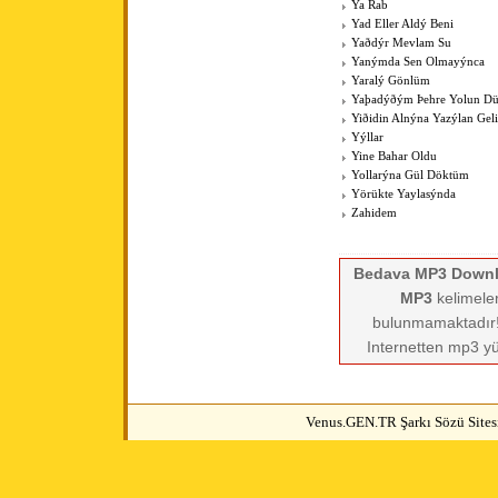
Ya Rab
Yad Eller Aldý Beni
Yaðdýr Mevlam Su
Yanýmda Sen Olmayýnca
Yaralý Gönlüm
Yaþadýðým Þehre Yolun Dü
Yiðidin Alnýna Yazýlan Geli
Yýllar
Yine Bahar Oldu
Yollarýna Gül Döktüm
Yörükte Yaylasýnda
Zahidem
Bedava MP3 Down
MP3
kelimeler
bulunmamaktadır! 
Internetten mp3 yü
Venus.GEN.TR Şarkı Sözü Sitesi