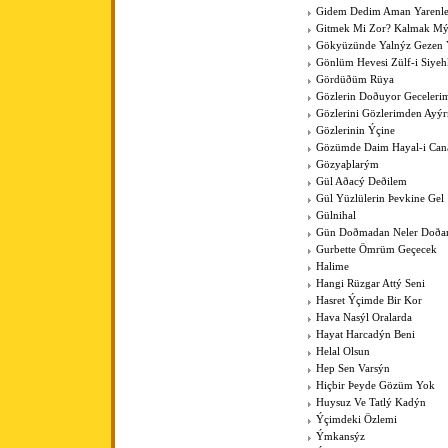
Gidem Dedim Aman Yarenle
Gitmek Mi Zor? Kalmak Mý
Gökyüzünde Yalnýz Gezen 
Gönlüm Hevesi Zülf-i Siye
Gördüðüm Rüya
Gözlerin Doðuyor Geceleri
Gözlerini Gözlerimden Ayý
Gözlerinin Ýçine
Gözümde Daim Hayal-i Can
Gözyaþlarým
Gül Aðacý Deðilem
Gül Yüzlülerin Þevkine Gel
Gülnihal
Gün Doðmadan Neler Doða
Gurbette Ömrüm Geçecek
Halime
Hangi Rüzgar Attý Seni
Hasret Ýçimde Bir Kor
Hava Nasýl Oralarda
Hayat Harcadýn Beni
Helal Olsun
Hep Sen Varsýn
Hiçbir Þeyde Gözüm Yok
Huysuz Ve Tatlý Kadýn
Ýçimdeki Özlemi
Ýmkansýz