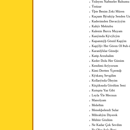
Ýnleyen Naðmeler Ruhumu
Ýntizar
Ýþte Benim Zeki Müren
Kaçsam Býrakýp Senden Uza
Kaderimden Davacýyým
Kahýr Mektubu
Kalenin Burcu Muyam
Kanýmda Kývýlcým
Kapanmýþ Gönül Kapým
Kapýlýr Her Gören Ol Þuh-
Karanlýklar Güneþi
Katip Arzuhalim
Keder Dolu Her Günüm
Kendimi Arýyorum
Kimi Dertten Ýçermiþ
Kýskanç Sevgilim
Kollarýnda Öleyim
Küçüksuda Gördüm Seni
Kutupta Yaz Gibi
Leyla Ýle Mecnun
Manolyam
Meleðim
Menekþelendi Sular
Mihrabým Diyerek
Mühür Gözlüm
Ne Kadar Çok Sevdim
Ne Olur Anla Beni