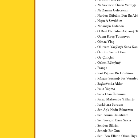
Ne Sevincin Ömrü Varmýþ
Ne Zaman Geleceksin
Nerden Düþtüm Ben Bu Aþ
Niçin A Sevdiðim
Nihansýn Dideden
O Beni Bir Bahar Akþamý Te
Odam Kireç Tutmuyor
Olmaz Ýlaç
Ölürsem Yazýktýr Sana Ka
Ömrüm Senin Olsun
Oy Çiniçini
Özlem Rýhtýmý
Pranga
Rast Peþrev Bir Gönlüme
Rüzgar Susmuþ Ses Vermiy
Saçlarýmda Aklar
Þaka Yapma
Sana Olan Özlemim
Þarap Mahzende Yýllanýr
Þarkýlara Sordum
Sen Aþk Nedir Bilmezsin
Sen Benim Özlediðim
Sen Sevgini Bana Sakla
Senden Bilirim
Senede Bir Gün
Seni Ben Ellerin Olsun Diye