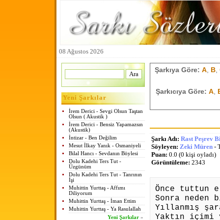
08 Ağustos 2026
Şarkıya Göre:
A
,
B
,
Şarkıcıya Göre:
A
,
Yeni Şarkılar
İrem Derici - Sevgi Olsun Taştan
Olsun ( Akustik )
İrem Derici - Bensiz Yapamazsın
(Akustik)
İntizar - Ben Değilim
Şarkı Adı:
Rast Peşrev 
Mesut İlkay Yanık - Osmaniyeli
Söyleyen:
Zeki Müren
- 
Bilal Hancı - Sevdanın Böylesi
Puan:
0.0 (0 kişi oyladı)
Dolu Kadehi Ters Tut -
Görüntüleme:
2343
Üzgünüm
Dolu Kadehi Ters Tut - Tanrının
İşi
Önce tuttun e
Muhittin Yurttaş - Affımı
Diliyorum
Sonra neden b
Muhittin Yurttaş - İman Ettim
Yıllanmış şar
Muhittin Yurttaş - Ya Rasulallah
Yaktın içimi 
Yeni Şarkılar
»