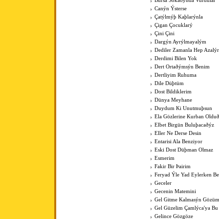
Bursa Sokaðýnda Vurdular
Canýn Ýsterse
Çatýlmýþ Kaþlarýnla
Çigan Çocuklarý
Çini Çini
Dargýn Ayrýlmayalým
Dediler Zamanla Hep Azalý
Derdimi Bilen Yok
Dert Ortaðýmsýn Benim
Dertliyim Ruhuma
Dile Düþtüm
Dost Bildiklerim
Dünya Meyhane
Duydum Ki Unutmuþsun
Ela Gözlerine Kurban Old
Elbet Birgün Buluþacaðýz
Eller Ne Derse Desin
Entarisi Ala Benziyor
Eski Dost Düþman Olmaz
Esmerim
Fakir Bir Þairim
Feryad Ýle Yad Eylerken B
Geceler
Gecenin Matemini
Gel Gitme Kalmasýn Gözüm
Gel Güzelim Çamlýca'ya Bu
Gelince Gözgöze