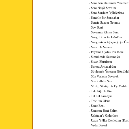
Seni Ben Unutmak Ýstemed
Seni Nasýl Sevdim
Seni Sordum Yýldýzlara
Seninle Bir Sonbahar
Sensiz Saadet Neymiþ
Sev Beni
Sevemez Kimse Seni
Sevgi Dolu Þu Gönlüm
Sevgimizin Aþkýmýzýn Üst
Sevil De Sevme
Þeytana Uyduk Bir Kere
Simidimde Susamdýn
Siyah Ebrulerin
Sorma Arkadaþým
Söylemek Ýstesem Gönülde
Söz Verirsin Severek
Sus Kalbim Sus
Süzüp Süzüp De Ey Melek
Tek Kiþilik Din
Tel Tel Taradým
Tesellim Olsun
Unut Beni
Unuttun Beni Zalim
Üsküdar'a Gideriken
Uzun Yýllar Bekledim (Kak
Veda Busesi