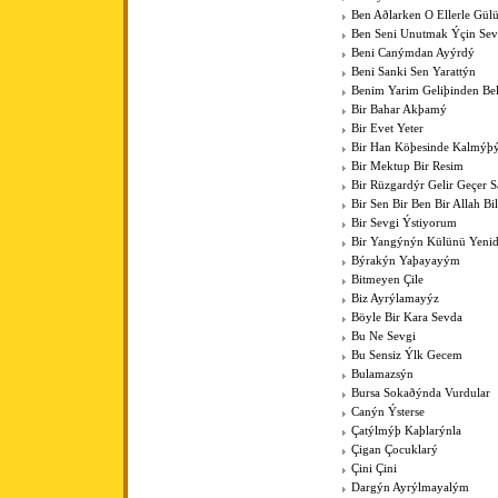
Ben Aðlarken O Ellerle Gül
Ben Seni Unutmak Ýçin Sev
Beni Canýmdan Ayýrdý
Beni Sanki Sen Yarattýn
Benim Yarim Geliþinden Bel
Bir Bahar Akþamý
Bir Evet Yeter
Bir Han Köþesinde Kalmýþ
Bir Mektup Bir Resim
Bir Rüzgardýr Gelir Geçer
Bir Sen Bir Ben Bir Allah Bil
Bir Sevgi Ýstiyorum
Bir Yangýnýn Külünü Yenid
Býrakýn Yaþayayým
Bitmeyen Çile
Biz Ayrýlamayýz
Böyle Bir Kara Sevda
Bu Ne Sevgi
Bu Sensiz Ýlk Gecem
Bulamazsýn
Bursa Sokaðýnda Vurdular
Canýn Ýsterse
Çatýlmýþ Kaþlarýnla
Çigan Çocuklarý
Çini Çini
Dargýn Ayrýlmayalým