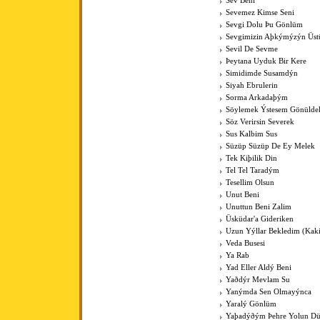
Sev Beni
Sevemez Kimse Seni
Sevgi Dolu Þu Gönlüm
Sevgimizin Aþkýmýzýn Üst
Sevil De Sevme
Þeytana Uyduk Bir Kere
Simidimde Susamdýn
Siyah Ebrulerin
Sorma Arkadaþým
Söylemek Ýstesem Gönülde
Söz Verirsin Severek
Sus Kalbim Sus
Süzüp Süzüp De Ey Melek
Tek Kiþilik Din
Tel Tel Taradým
Tesellim Olsun
Unut Beni
Unuttun Beni Zalim
Üsküdar'a Gideriken
Uzun Yýllar Bekledim (Kak
Veda Busesi
Ya Rab
Yad Eller Aldý Beni
Yaðdýr Mevlam Su
Yanýmda Sen Olmayýnca
Yaralý Gönlüm
Yaþadýðým Þehre Yolun Dü