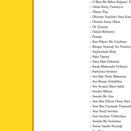
O Beni Bir Bahar Akþamý Te
Odam Kireç Tutmuyor
Olmaz Ýlaç
Ölürsem Yazýktýr Sana Ka
Ömrüm Senin Olsun
Oy Çiniçini
Özlem Rýhtýmý
Pranga
Rast Peþrev Bir Gönlüme
Rüzgar Susmuþ Ses Vermiy
Saçlarýmda Aklar
Þaka Yapma
Sana Olan Özlemim
Þarap Mahzende Yýllanýr
Þarkýlara Sordum
Sen Aþk Nedir Bilmezsin
Sen Benim Özlediðim
Sen Sevgini Bana Sakla
Senden Bilirim
Senede Bir Gün
Seni Ben Ellerin Olsun Diye
Seni Ben Unutmak Ýstemed
Seni Nasýl Sevdim
Seni Sordum Yýldýzlara
Seninle Bir Sonbahar
Sensiz Saadet Neymiþ