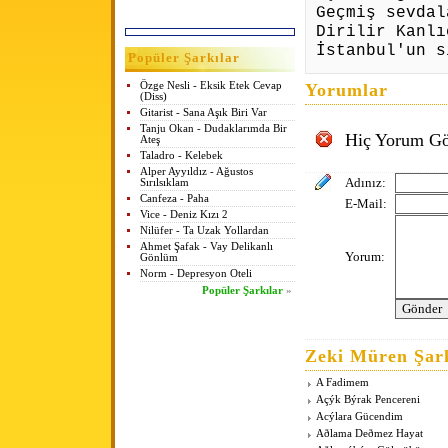
Geçmiş sevdal
Dirilir Kanlı
İstanbul'un s
Popüler Şarkılar
Özge Nesli - Eksik Etek Cevap
Yorumlar
(Diss)
Gitarist - Sana Aşık Biri Var
Tanju Okan - Dudaklarımda Bir
Hiç Yorum Gö
Ateş
Taladro - Kelebek
Alper Ayyıldız - Ağustos
Adınız:
Sırılsıklam
Canfeza - Paha
E-Mail:
Vice - Deniz Kızı 2
Nilüfer - Ta Uzak Yollardan
Ahmet Şafak - Vay Delikanlı
Yorum:
Gönlüm
Norm - Depresyon Oteli
Popüler Şarkılar
»
Zeki Müren Şark
A Fadimem
Açýk Býrak Pencereni
Acýlara Gücendim
Aðlama Deðmez Hayat