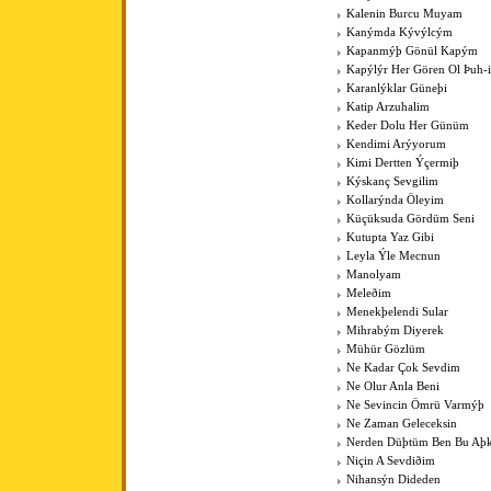
Kalenin Burcu Muyam
Kanýmda Kývýlcým
Kapanmýþ Gönül Kapým
Kapýlýr Her Gören Ol Þuh-
Karanlýklar Güneþi
Katip Arzuhalim
Keder Dolu Her Günüm
Kendimi Arýyorum
Kimi Dertten Ýçermiþ
Kýskanç Sevgilim
Kollarýnda Öleyim
Küçüksuda Gördüm Seni
Kutupta Yaz Gibi
Leyla Ýle Mecnun
Manolyam
Meleðim
Menekþelendi Sular
Mihrabým Diyerek
Mühür Gözlüm
Ne Kadar Çok Sevdim
Ne Olur Anla Beni
Ne Sevincin Ömrü Varmýþ
Ne Zaman Geleceksin
Nerden Düþtüm Ben Bu Aþ
Niçin A Sevdiðim
Nihansýn Dideden