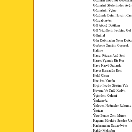
Gözlerin Doðuyor Geceleri
Gözlerini Gözlerimden Ayý
Gözlerinin Ýçine
Gözümde Daim Hayal-i Can
Gözyaþlarým
Gül Aðacý Deðilem
Gül Yüzlülerin Þevkine Gel
Gülnihal
Gün Doðmadan Neler Doða
Gurbette Ömrüm Geçecek
Halime
Hangi Rüzgar Attý Seni
Hasret Ýçimde Bir Kor
Hava Nasýl Oralarda
Hayat Harcadýn Beni
Helal Olsun
Hep Sen Varsýn
Hiçbir Þeyde Gözüm Yok
Huysuz Ve Tatlý Kadýn
Ýçimdeki Özlemi
Ýmkansýz
Ýnleyen Naðmeler Ruhumu
Ýntizar
Ýþte Benim Zeki Müren
Kaçsam Býrakýp Senden Uza
Kaderimden Davacýyým
Kahýr Mektubu