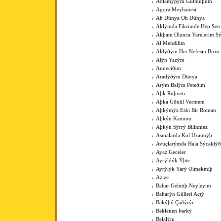
Aðlamýþým Gülmüþüm
Agora Meyhanesi
Ah Dünya Oh Dünya
Aklýmda Fikrimde Hep Sen
Akþam Olunca Yarelerim Sý
Al Mendilim
Aldýðým Her Nefesin Birisi
Alýn Yazým
Anneciðim
Aradýðým Dünya
Arým Balým Peteðim
Aþk Rüþveti
Aþka Gönül Vermem
Aþkýmýz Eski Bir Roman
Aþkýn Kanunu
Aþkýn Sýrrý Bilinmez
Asmalarda Kol Uzatmýþ
Avuçlarýmda Hala Sýcaklýð
Ayaz Geceler
Ayrýldýk Ýþte
Ayrýlýk Yarý Ölmekmiþ
Azize
Bahar Gelmiþ Neyleyim
Baharýn Gülleri Açtý
Bakýþý Çaðýrýr
Beklenen Þarký
Belalým