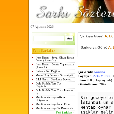
07 Ağustos 2026
Şarkıya Göre:
A
,
B
,
Şarkıcıya Göre:
A
,
Yeni Şarkılar
İrem Derici - Sevgi Olsun Taştan
Olsun ( Akustik )
İrem Derici - Bensiz Yapamazsın
(Akustik)
İntizar - Ben Değilim
Şarkı Adı:
Kanlıca
Mesut İlkay Yanık - Osmaniyeli
Söyleyen:
Zeki Müren
- 
Bilal Hancı - Sevdanın Böylesi
Puan:
0.0 (0 kişi oyladı)
Dolu Kadehi Ters Tut -
Görüntüleme:
2847
Üzgünüm
Dolu Kadehi Ters Tut - Tanrının
İşi
Bir geceye bi
Muhittin Yurttaş - Affımı
Diliyorum
İstanbul'un s
Muhittin Yurttaş - İman Ettim
Mehtap oynar 
Muhittin Yurttaş - Ya Rasulallah
Işıklar gelir
Yeni Şarkılar
»