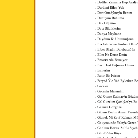
Dediler Zamanla Hep Azalý
Derdimi Bilen Yok
Dert Ortaðýmsýn Benim
Dertliyim Ruhuma
Dile Düþtüm
Dost Bildiklerim
Dünya Meyhane
Duydum Ki Unutmuþsun
Ela Gözlerine Kurban Old
Elbet Birgün Buluþacaðýz
Eller Ne Derse Desin
Entarisi Ala Benziyor
Eski Dost Düþman Olmaz
Esmerim
Fakir Bir Þairim
Feryad Ýle Yad Eylerken B
Geceler
Gecenin Matemini
Gel Gitme Kalmasýn Gözüm
Gel Güzelim Çamlýca'ya Bu
Gelince Gözgöze
Gidem Dedim Aman Yarenle
Gitmek Mi Zor? Kalmak Mý
Gökyüzünde Yalnýz Gezen 
Gönlüm Hevesi Zülf-i Siye
Gördüðüm Rüya