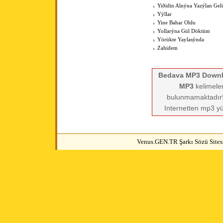
Yiðidin Alnýna Yazýlan Geli
Yýllar
Yine Bahar Oldu
Yollarýna Gül Döktüm
Yörükte Yaylasýnda
Zahidem
Bedava MP3 Down
MP3
kelimeler
bulunmamaktadır! 
Internetten mp3 yü
Venus.GEN.TR Şarkı Sözü Sitesi