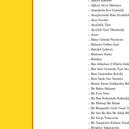
Aþkýn Kanunu
Aþkýn Sýrrý Bilinmez
Asmalarda Kol Uzatmýþ
Avuçlarýmda Hala Sýcaklýð
Ayaz Geceler
Ayrýldýk Ýþte
Ayrýlýk Yarý Ölmekmiþ
Azize
Bahar Gelmiþ Neyleyim
Baharýn Gülleri Açtý
Bakýþý Çaðýrýr
Beklenen Þarký
Belalým
Ben Aðlarken O Ellerle Gül
Ben Seni Unutmak Ýçin Sev
Beni Canýmdan Ayýrdý
Beni Sanki Sen Yarattýn
Benim Yarim Geliþinden Bel
Bir Bahar Akþamý
Bir Evet Yeter
Bir Han Köþesinde Kalmýþ
Bir Mektup Bir Resim
Bir Rüzgardýr Gelir Geçer
Bir Sen Bir Ben Bir Allah Bil
Bir Sevgi Ýstiyorum
Bir Yangýnýn Külünü Yenid
Býrakýn Yaþayayým