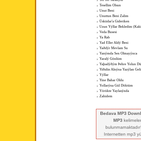
Tesellim Olsun
Unut Beni
Unuttun Beni Zalim
Üsküdar'a Gideriken
Uzun Yýllar Bekledim (Kak
Veda Busesi
Ya Rab
Yad Eller Aldý Beni
Yaðdýr Mevlam Su
Yanýmda Sen Olmayýnca
Yaralý Gönlüm
Yaþadýðým Þehre Yolun Dü
Yiðidin Alnýna Yazýlan Geli
Yýllar
Yine Bahar Oldu
Yollarýna Gül Döktüm
Yörükte Yaylasýnda
Zahidem
Bedava MP3 Down
MP3
kelimeler
bulunmamaktadır! 
Internetten mp3 yü