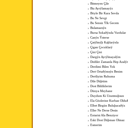
Bitmeyen Çile
Biz Ayrýlamayýz
Böyle Bir Kara Sevda
Bu Ne Sevgi
Bu Sensiz Ýlk Gecem
Bulamazsýn
Bursa Sokaðýnda Vurdular
Canýn Ýsterse
Çatýlmýþ Kaþlarýnla
Çigan Çocuklarý
Çini Çini
Dargýn Ayrýlmayalým
Dediler Zamanla Hep Azalý
Derdimi Bilen Yok
Dert Ortaðýmsýn Benim
Dertliyim Ruhuma
Dile Düþtüm
Dost Bildiklerim
Dünya Meyhane
Duydum Ki Unutmuþsun
Ela Gözlerine Kurban Old
Elbet Birgün Buluþacaðýz
Eller Ne Derse Desin
Entarisi Ala Benziyor
Eski Dost Düþman Olmaz
Esmerim