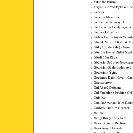
Fakir Bir Þairim
Feryad Ýle Yad Eylerken B
Geceler
Gecenin Matemini
Gel Gitme Kalmasýn Gözüm
Gel Güzelim Çamlýca'ya Bu
Gelince Gözgöze
Gidem Dedim Aman Yarenle
Gitmek Mi Zor? Kalmak Mý
Gökyüzünde Yalnýz Gezen 
Gönlüm Hevesi Zülf-i Siye
Gördüðüm Rüya
Gözlerin Doðuyor Geceleri
Gözlerini Gözlerimden Ayý
Gözlerinin Ýçine
Gözümde Daim Hayal-i Can
Gözyaþlarým
Gül Aðacý Deðilem
Gül Yüzlülerin Þevkine Gel
Gülnihal
Gün Doðmadan Neler Doða
Gurbette Ömrüm Geçecek
Halime
Hangi Rüzgar Attý Seni
Hasret Ýçimde Bir Kor
Hava Nasýl Oralarda