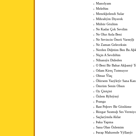
Manolyam
Meleðim
Menekþelendi Sular
Mihrabým Diyerek
Mühür Gözlüm
Ne Kadar Çok Sevdim
Ne Olur Anla Beni
Ne Sevincin Ömrü Varmýþ
Ne Zaman Geleceksin
Nerden Düþtüm Ben Bu Aþ
Niçin A Sevdiðim
Nihansýn Dideden
O Beni Bir Bahar Akþamý Te
Odam Kireç Tutmuyor
Olmaz Ýlaç
Ölürsem Yazýktýr Sana Ka
Ömrüm Senin Olsun
Oy Çiniçini
Özlem Rýhtýmý
Pranga
Rast Peþrev Bir Gönlüme
Rüzgar Susmuþ Ses Vermiy
Saçlarýmda Aklar
Þaka Yapma
Sana Olan Özlemim
Þarap Mahzende Yýllanýr