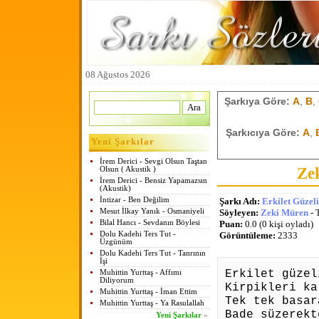
08 Ağustos 2026
Şarkıya Göre:
A
,
B
,
Şarkıcıya Göre:
A
,
Yeni Şarkılar
İrem Derici - Sevgi Olsun Taştan
Ze
Olsun ( Akustik )
İrem Derici - Bensiz Yapamazsın
(Akustik)
İntizar - Ben Değilim
Şarkı Adı:
Erkilet Güzel
Mesut İlkay Yanık - Osmaniyeli
Söyleyen:
Zeki Müren
- 
Bilal Hancı - Sevdanın Böylesi
Puan:
0.0 (0 kişi oyladı)
Dolu Kadehi Ters Tut -
Görüntüleme:
2333
Üzgünüm
Dolu Kadehi Ters Tut - Tanrının
İşi
Erkilet güzel
Muhittin Yurttaş - Affımı
Diliyorum
Kirpikleri ka
Muhittin Yurttaş - İman Ettim
Tek tek basar
Muhittin Yurttaş - Ya Rasulallah
Bade süzerekt
Yeni Şarkılar
»