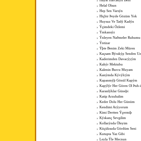
Hayat Harcadýn Beni
Helal Olsun
Hep Sen Varsýn
Hiçbir Þeyde Gözüm Yok
Huysuz Ve Tatlý Kadýn
Ýçimdeki Özlemi
Ýmkansýz
Ýnleyen Naðmeler Ruhumu
Ýntizar
Ýþte Benim Zeki Müren
Kaçsam Býrakýp Senden Uza
Kaderimden Davacýyým
Kahýr Mektubu
Kalenin Burcu Muyam
Kanýmda Kývýlcým
Kapanmýþ Gönül Kapým
Kapýlýr Her Gören Ol Þuh-
Karanlýklar Güneþi
Katip Arzuhalim
Keder Dolu Her Günüm
Kendimi Arýyorum
Kimi Dertten Ýçermiþ
Kýskanç Sevgilim
Kollarýnda Öleyim
Küçüksuda Gördüm Seni
Kutupta Yaz Gibi
Leyla Ýle Mecnun