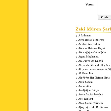
Yorum:
Zeki Müren Şark
A Fadimem
Açýk Býrak Pencereni
Acýlara Gücendim
Aðlama Deðmez Hayat
Aðlamýþým Gülmüþüm
Agora Meyhanesi
Ah Dünya Oh Dünya
Aklýmda Fikrimde Hep Sen
Akþam Olunca Yarelerim Sý
Al Mendilim
Aldýðým Her Nefesin Birisi
Alýn Yazým
Anneciðim
Aradýðým Dünya
Arým Balým Peteðim
Aþk Rüþveti
Aþka Gönül Vermem
Aþkýmýz Eski Bir Roman