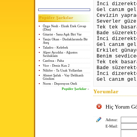
İnci dizerekt
Gel canım gel
Cevizin yapra
Popüler Şarkılar
Severler güze
Tek tek basar
Özge Nesli - Eksik Etek Cevap
(Diss)
Bade süzerekt
Gitarist - Sana Aşık Biri Var
İnci dizerekt
Tanju Okan - Dudaklarımda Bir
Ateş
Gel canım gel
Taladro - Kelebek
Erkilet günay
Alper Ayyıldız - Ağustos
Benim sevdice
Sırılsıklam
Canfeza - Paha
Tek tek basar
Vice - Deniz Kızı 2
Bade süzerekt
Nilüfer - Ta Uzak Yollardan
İnci dizerekt
Ahmet Şafak - Vay Delikanlı
Gel canım gel
Gönlüm
Norm - Depresyon Oteli
Popüler Şarkılar
»
Yorumlar
Hiç Yorum Gö
Adınız:
E-Mail: