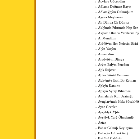
Acýlara Gücendim
Aðlama Deðmez Hayat
Aðlamýþým Gülmüþüm
Agora Meyhanesi
Ah Dünya Oh Dünya
Aklýmda Fikrimde Hep Sen
Akþam Olunca Yarelerim Sý
Al Mendilim
Aldýðým Her Nefesin Birisi
Alýn Yazým
Anneciðim
Aradýðým Dünya
Arým Balým Peteðim
Aþk Rüþveti
Aþka Gönül Vermem
Aþkýmýz Eski Bir Roman
Aþkýn Kanunu
Aþkýn Sýrrý Bilinmez
Asmalarda Kol Uzatmýþ
Avuçlarýmda Hala Sýcaklýð
Ayaz Geceler
Ayrýldýk Ýþte
Ayrýlýk Yarý Ölmekmiþ
Azize
Bahar Gelmiþ Neyleyim
Baharýn Gülleri Açtý
Bakýþý Çaðýrýr