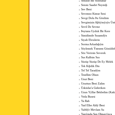
Seninle Bir Sonbahar
Sensiz Saadet Neymiþ
Sev Beni
Sevemez Kimse Seni
Sevgi Dolu Þu Gönlüm
Sevgimizin Aþkýmýzýn Üst
Sevil De Sevme
Þeytana Uyduk Bir Kere
Simidimde Susamdýn
Siyah Ebrulerin
Sorma Arkadaþým
Söylemek Ýstesem Gönülde
Söz Verirsin Severek
Sus Kalbim Sus
Süzüp Süzüp De Ey Melek
Tek Kiþilik Din
Tel Tel Taradým
Tesellim Olsun
Unut Beni
Unuttun Beni Zalim
Üsküdar'a Gideriken
Uzun Yýllar Bekledim (Kak
Veda Busesi
Ya Rab
Yad Eller Aldý Beni
Yaðdýr Mevlam Su
Yanýmda Sen Olmayýnca