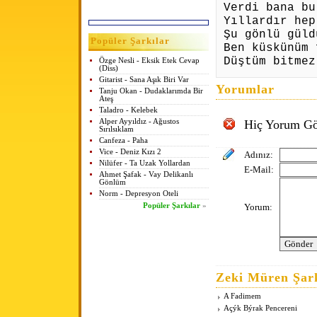
Verdi bana bu
Yıllardır hep
Şu gönlü güld
Popüler Şarkılar
Ben küskünüm 
Düştüm bitmez
Özge Nesli - Eksik Etek Cevap
(Diss)
Gitarist - Sana Aşık Biri Var
Yorumlar
Tanju Okan - Dudaklarımda Bir
Ateş
Taladro - Kelebek
Alper Ayyıldız - Ağustos
Hiç Yorum Gö
Sırılsıklam
Canfeza - Paha
Vice - Deniz Kızı 2
Adınız:
Nilüfer - Ta Uzak Yollardan
E-Mail:
Ahmet Şafak - Vay Delikanlı
Gönlüm
Norm - Depresyon Oteli
Popüler Şarkılar
»
Yorum:
Zeki Müren Şark
A Fadimem
Açýk Býrak Pencereni