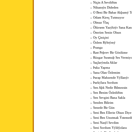
Niçin A Sevdiðim
Nihansýn Dideden
O Beni Bir Bahar Akþamý Te
Odam Kireç Tutmuyor
Olmaz Ýlaç
Ölürsem Yazýktýr Sana Ka
Ömrüm Senin Olsun
Oy Çiniçini
Özlem Rýhtýmý
Pranga
Rast Peþrev Bir Gönlüme
Rüzgar Susmuþ Ses Vermiy
Saçlarýmda Aklar
Þaka Yapma
Sana Olan Özlemim
Þarap Mahzende Yýllanýr
Þarkýlara Sordum
Sen Aþk Nedir Bilmezsin
Sen Benim Özlediðim
Sen Sevgini Bana Sakla
Senden Bilirim
Senede Bir Gün
Seni Ben Ellerin Olsun Diye
Seni Ben Unutmak Ýstemed
Seni Nasýl Sevdim
Seni Sordum Yýldýzlara