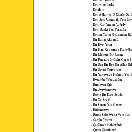
Beklenen Þarký
Belalým
Ben Aðlarken O Ellerle Gül
Ben Seni Unutmak Ýçin Sev
Beni Canýmdan Ayýrdý
Beni Sanki Sen Yarattýn
Benim Yarim Geliþinden Bel
Bir Bahar Akþamý
Bir Evet Yeter
Bir Han Köþesinde Kalmýþ
Bir Mektup Bir Resim
Bir Rüzgardýr Gelir Geçer
Bir Sen Bir Ben Bir Allah Bil
Bir Sevgi Ýstiyorum
Bir Yangýnýn Külünü Yenid
Býrakýn Yaþayayým
Bitmeyen Çile
Biz Ayrýlamayýz
Böyle Bir Kara Sevda
Bu Ne Sevgi
Bu Sensiz Ýlk Gecem
Bulamazsýn
Bursa Sokaðýnda Vurdular
Canýn Ýsterse
Çatýlmýþ Kaþlarýnla
Çigan Çocuklarý