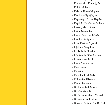
Kaderimden Davacýyým
Kahýr Mektubu
Kalenin Burcu Muyam
Kanýmda Kývýlcým
Kapanmýþ Gönül Kapým
Kapýlýr Her Gören Ol Þuh-
Karanlýklar Güneþi
Katip Arzuhalim
Keder Dolu Her Günüm
Kendimi Arýyorum
Kimi Dertten Ýçermiþ
Kýskanç Sevgilim
Kollarýnda Öleyim
Küçüksuda Gördüm Seni
Kutupta Yaz Gibi
Leyla Ýle Mecnun
Manolyam
Meleðim
Menekþelendi Sular
Mihrabým Diyerek
Mühür Gözlüm
Ne Kadar Çok Sevdim
Ne Olur Anla Beni
Ne Sevincin Ömrü Varmýþ
Ne Zaman Geleceksin
Nerden Düþtüm Ben Bu Aþ