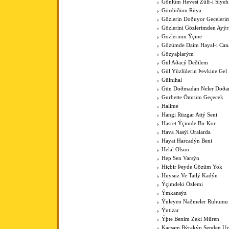
Gönlüm Hevesi Zülf-i Siye
Gördüðüm Rüya
Gözlerin Doðuyor Geceleri
Gözlerini Gözlerimden Ayý
Gözlerinin Ýçine
Gözümde Daim Hayal-i Can
Gözyaþlarým
Gül Aðacý Deðilem
Gül Yüzlülerin Þevkine Gel
Gülnihal
Gün Doðmadan Neler Doða
Gurbette Ömrüm Geçecek
Halime
Hangi Rüzgar Attý Seni
Hasret Ýçimde Bir Kor
Hava Nasýl Oralarda
Hayat Harcadýn Beni
Helal Olsun
Hep Sen Varsýn
Hiçbir Þeyde Gözüm Yok
Huysuz Ve Tatlý Kadýn
Ýçimdeki Özlemi
Ýmkansýz
Ýnleyen Naðmeler Ruhumu
Ýntizar
Ýþte Benim Zeki Müren
Kaçsam Býrakýp Senden Uza