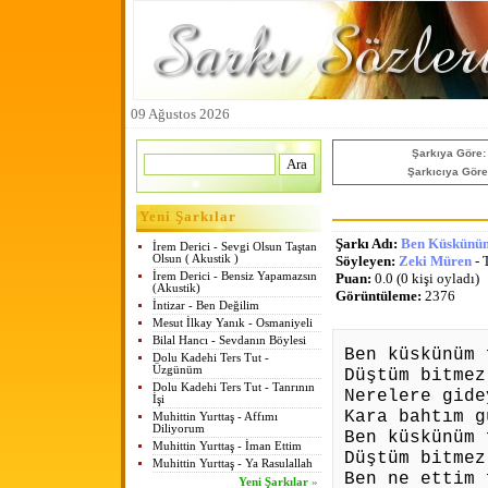
09 Ağustos 2026
Şarkıya Göre:
Şarkıcıya Göre
Yeni Şarkılar
Şarkı Adı:
Ben Küskünüm
İrem Derici - Sevgi Olsun Taştan
Olsun ( Akustik )
Söyleyen:
Zeki Müren
- 
İrem Derici - Bensiz Yapamazsın
Puan:
0.0 (0 kişi oyladı)
(Akustik)
Görüntüleme:
2376
İntizar - Ben Değilim
Mesut İlkay Yanık - Osmaniyeli
Bilal Hancı - Sevdanın Böylesi
Ben küskünüm 
Dolu Kadehi Ters Tut -
Üzgünüm
Düştüm bitmez
Dolu Kadehi Ters Tut - Tanrının
Nerelere gide
İşi
Kara bahtım g
Muhittin Yurttaş - Affımı
Diliyorum
Ben küskünüm 
Muhittin Yurttaş - İman Ettim
Düştüm bitmez
Muhittin Yurttaş - Ya Rasulallah
Ben ne ettim 
Yeni Şarkılar
»