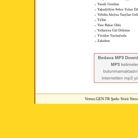
Yaralý Gönlüm
Yaþadýðým Þehre Yolun Dü
Yiðidin Alnýna Yazýlan Geli
Yýllar
Yine Bahar Oldu
Yollarýna Gül Döktüm
Yörükte Yaylasýnda
Zahidem
Bedava MP3 Down
MP3
kelimeler
bulunmamaktadır! 
Internetten mp3 yü
Venus.GEN.TR Şarkı Sözü Sitesi