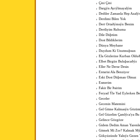
Çini Çini
Dargýn Ayrýlmayalým
Dediler Zamanla Hep Azalý
Derdimi Bilen Yok
Dert Ortaðýmsýn Benim
Dertliyim Ruhuma
Dile Düþtüm
Dost Bildiklerim
Dünya Meyhane
Duydum Ki Unutmuþsun
Ela Gözlerine Kurban Old
Elbet Birgün Buluþacaðýz
Eller Ne Derse Desin
Entarisi Ala Benziyor
Eski Dost Düþman Olmaz
Esmerim
Fakir Bir Þairim
Feryad Ýle Yad Eylerken B
Geceler
Gecenin Matemini
Gel Gitme Kalmasýn Gözüm
Gel Güzelim Çamlýca'ya Bu
Gelince Gözgöze
Gidem Dedim Aman Yarenle
Gitmek Mi Zor? Kalmak Mý
Gökyüzünde Yalnýz Gezen 