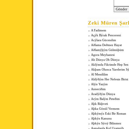
Zeki Müren Şark
A Fadimem
Açýk Býrak Pencereni
Acýlara Gücendim
Aðlama Deðmez Hayat
Aðlamýþým Gülmüþüm
Agora Meyhanesi
Ah Dünya Oh Dünya
Aklýmda Fikrimde Hep Sen
Akþam Olunca Yarelerim Sý
Al Mendilim
Aldýðým Her Nefesin Birisi
Alýn Yazým
Anneciðim
Aradýðým Dünya
Arým Balým Peteðim
Aþk Rüþveti
Aþka Gönül Vermem
Aþkýmýz Eski Bir Roman
Aþkýn Kanunu
Aþkýn Sýrrý Bilinmez
Asmalarda Kol Uzatmýþ