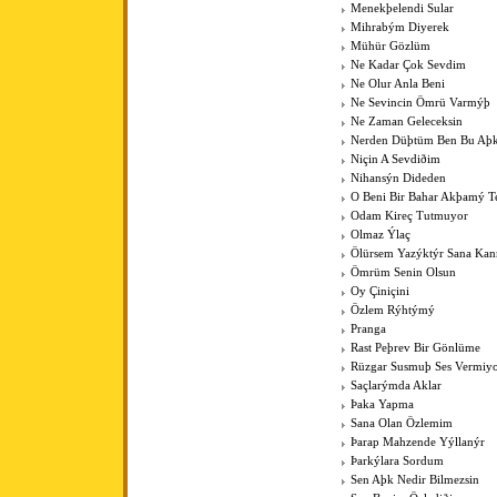
Menekþelendi Sular
Mihrabým Diyerek
Mühür Gözlüm
Ne Kadar Çok Sevdim
Ne Olur Anla Beni
Ne Sevincin Ömrü Varmýþ
Ne Zaman Geleceksin
Nerden Düþtüm Ben Bu Aþ
Niçin A Sevdiðim
Nihansýn Dideden
O Beni Bir Bahar Akþamý Te
Odam Kireç Tutmuyor
Olmaz Ýlaç
Ölürsem Yazýktýr Sana Ka
Ömrüm Senin Olsun
Oy Çiniçini
Özlem Rýhtýmý
Pranga
Rast Peþrev Bir Gönlüme
Rüzgar Susmuþ Ses Vermiy
Saçlarýmda Aklar
Þaka Yapma
Sana Olan Özlemim
Þarap Mahzende Yýllanýr
Þarkýlara Sordum
Sen Aþk Nedir Bilmezsin