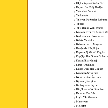
Hiçbir Þeyde Gözüm Yok
Huysuz Ve Tatlý Kadýn
Ýçimdeki Özlemi
Ýmkansýz
Ýnleyen Naðmeler Ruhumu
Ýntizar
Ýþte Benim Zeki Müren
Kaçsam Býrakýp Senden Uza
Kaderimden Davacýyým
Kahýr Mektubu
Kalenin Burcu Muyam
Kanýmda Kývýlcým
Kapanmýþ Gönül Kapým
Kapýlýr Her Gören Ol Þuh-
Karanlýklar Güneþi
Katip Arzuhalim
Keder Dolu Her Günüm
Kendimi Arýyorum
Kimi Dertten Ýçermiþ
Kýskanç Sevgilim
Kollarýnda Öleyim
Küçüksuda Gördüm Seni
Kutupta Yaz Gibi
Leyla Ýle Mecnun
Manolyam
Meleðim