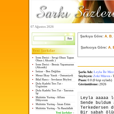
07 Ağustos 2026
Şarkıya Göre:
A
,
B
,
Şarkıcıya Göre:
A
,
Yeni Şarkılar
İrem Derici - Sevgi Olsun Taştan
Olsun ( Akustik )
İrem Derici - Bensiz Yapamazsın
(Akustik)
İntizar - Ben Değilim
Şarkı Adı:
Leyla İle Me
Mesut İlkay Yanık - Osmaniyeli
Söyleyen:
Zeki Müren
- 
Bilal Hancı - Sevdanın Böylesi
Puan:
0.0 (0 kişi oyladı)
Dolu Kadehi Ters Tut -
Görüntüleme:
2926
Üzgünüm
Dolu Kadehi Ters Tut - Tanrının
İşi
Leyla aaaaa l
Muhittin Yurttaş - Affımı
Diliyorum
Sende buldum
Muhittin Yurttaş - İman Ettim
Terkedersen d
Muhittin Yurttaş - Ya Rasulallah
Bir sabah ölü
Yeni Şarkılar
»