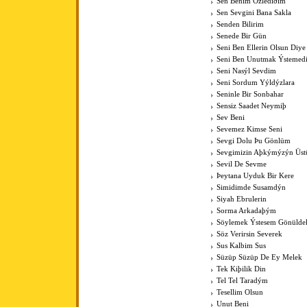
Sen Benim Özlediðim
Sen Sevgini Bana Sakla
Senden Bilirim
Senede Bir Gün
Seni Ben Ellerin Olsun Diye
Seni Ben Unutmak Ýstemed
Seni Nasýl Sevdim
Seni Sordum Yýldýzlara
Seninle Bir Sonbahar
Sensiz Saadet Neymiþ
Sev Beni
Sevemez Kimse Seni
Sevgi Dolu Þu Gönlüm
Sevgimizin Aþkýmýzýn Üst
Sevil De Sevme
Þeytana Uyduk Bir Kere
Simidimde Susamdýn
Siyah Ebrulerin
Sorma Arkadaþým
Söylemek Ýstesem Gönülde
Söz Verirsin Severek
Sus Kalbim Sus
Süzüp Süzüp De Ey Melek
Tek Kiþilik Din
Tel Tel Taradým
Tesellim Olsun
Unut Beni