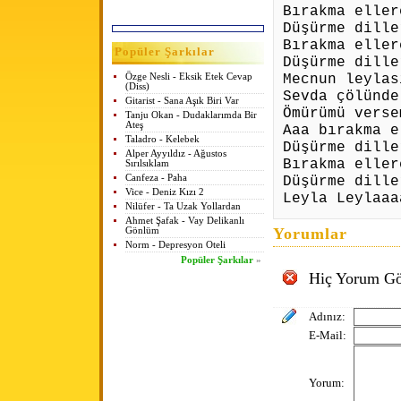
Bırakma eller
Düşürme dille
Bırakma eller
Popüler Şarkılar
Düşürme dille
Mecnun leylas
Özge Nesli - Eksik Etek Cevap
(Diss)
Sevda çölünde
Gitarist - Sana Aşık Biri Var
Ömürümü verse
Tanju Okan - Dudaklarımda Bir
Ateş
Aaa bırakma e
Taladro - Kelebek
Düşürme dille
Alper Ayyıldız - Ağustos
Bırakma eller
Sırılsıklam
Canfeza - Paha
Düşürme dille
Vice - Deniz Kızı 2
Leyla Leylaaa
Nilüfer - Ta Uzak Yollardan
Ahmet Şafak - Vay Delikanlı
Yorumlar
Gönlüm
Norm - Depresyon Oteli
Popüler Şarkılar
»
Hiç Yorum Gö
Adınız:
E-Mail:
Yorum: