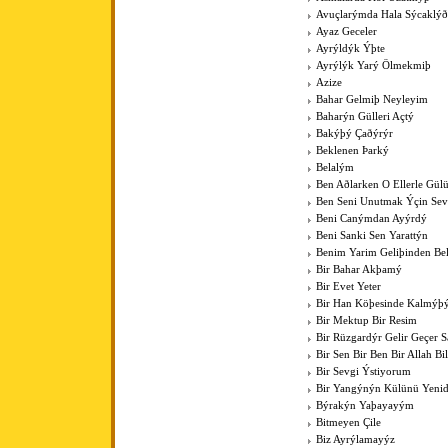
Avuçlarýmda Hala Sýcaklýð
Ayaz Geceler
Ayrýldýk Ýþte
Ayrýlýk Yarý Ölmekmiþ
Azize
Bahar Gelmiþ Neyleyim
Baharýn Gülleri Açtý
Bakýþý Çaðýrýr
Beklenen Þarký
Belalým
Ben Aðlarken O Ellerle Gül
Ben Seni Unutmak Ýçin Sev
Beni Canýmdan Ayýrdý
Beni Sanki Sen Yarattýn
Benim Yarim Geliþinden Bel
Bir Bahar Akþamý
Bir Evet Yeter
Bir Han Köþesinde Kalmýþ
Bir Mektup Bir Resim
Bir Rüzgardýr Gelir Geçer
Bir Sen Bir Ben Bir Allah Bil
Bir Sevgi Ýstiyorum
Bir Yangýnýn Külünü Yenid
Býrakýn Yaþayayým
Bitmeyen Çile
Biz Ayrýlamayýz