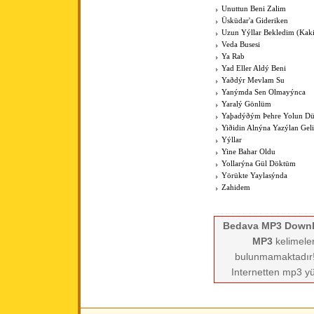
Unuttun Beni Zalim
Üsküdar'a Gideriken
Uzun Yýllar Bekledim (Kak
Veda Busesi
Ya Rab
Yad Eller Aldý Beni
Yaðdýr Mevlam Su
Yanýmda Sen Olmayýnca
Yaralý Gönlüm
Yaþadýðým Þehre Yolun Dü
Yiðidin Alnýna Yazýlan Geli
Yýllar
Yine Bahar Oldu
Yollarýna Gül Döktüm
Yörükte Yaylasýnda
Zahidem
Bedava MP3 Down
MP3
kelimeler
bulunmamaktadır! 
Internetten mp3 yü