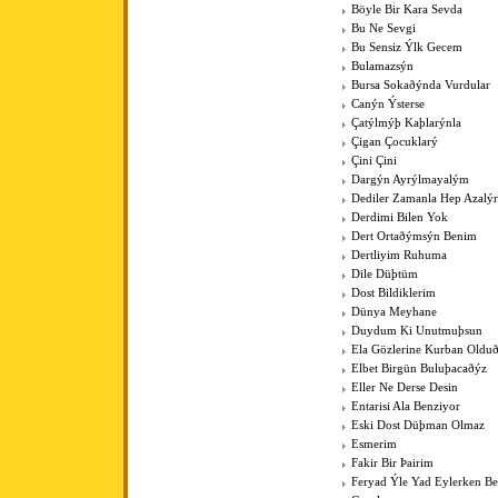
Böyle Bir Kara Sevda
Bu Ne Sevgi
Bu Sensiz Ýlk Gecem
Bulamazsýn
Bursa Sokaðýnda Vurdular
Canýn Ýsterse
Çatýlmýþ Kaþlarýnla
Çigan Çocuklarý
Çini Çini
Dargýn Ayrýlmayalým
Dediler Zamanla Hep Azalý
Derdimi Bilen Yok
Dert Ortaðýmsýn Benim
Dertliyim Ruhuma
Dile Düþtüm
Dost Bildiklerim
Dünya Meyhane
Duydum Ki Unutmuþsun
Ela Gözlerine Kurban Old
Elbet Birgün Buluþacaðýz
Eller Ne Derse Desin
Entarisi Ala Benziyor
Eski Dost Düþman Olmaz
Esmerim
Fakir Bir Þairim
Feryad Ýle Yad Eylerken B