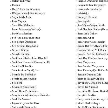
Özlem Rýhtýmý
Periþan Ömrümün Neþesi 
Pranga
Rakýmda Buz Parçasýsýn
Rast Peþrev Bir Gönlüme
Rüyalarda Buluþuruz
Rüzgar Susmuþ Ses Vermiyor
Sabýrtaþý
Saçlarýmda Aklar
Saçlarýn Tarumar
Þaka Yapma
Samanyolu
Sana Olan Özlemim
Sandalým Geliyor Varda
Þarap Mahzende Yýllanýr
Þarkýlar Seni Söyler (Huy
Þarkýlara Sordum
Sarmaþýk Gülleri
Sen Aþk Nedir Bilmezsin
Sen Beni Unut
Sen Benim Özlediðim
Sen Kimseyi Sevemezsin
Sen Sevgini Bana Sakla
Sende Baþýný Alýp Gitme
Senden Bilirim
Senden Bilirim Yok Bana F
Senede Bir Gün
Seneler Ne Olur Üstüme G
Seni Ben Ellerin Olsun Diye Mi
Seni Ben Ellerin Olsun Di
Seni Ben Unutmak Ýstemedim Ki
Seni Ýstiyorum
Seni Nasýl Sevdim
Seni Senden Ýstiyorum
Seni Sordum Yýldýzlara
Seni Unutsaydým Bekler 
Seninle Bir Sonbahar
Seninle Düþtüm Dile
Sensiz Saadet Neymiþ
Sesinde Þarkýsý Aþkýn
Sev Beni
Sevdi Bu Gönül Seni Yam
Sevemez Kimse Seni
Seven Ne Yapmaz
Sevgi Dolu Þu Gönlüm
Sevgilim Bir Ýnsan Doðar
Sevgimizin Aþkýmýzýn Üstünden
Sevgisiz Kaldým
Sevil De Sevme
Seviyorum Ýþte Var mý D
Þeytana Uyduk Bir Kere
Þimdi Uzaklardasýn
Simidimde Susamdýn
Sýrýlsýklam Seviyorum