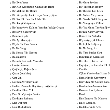
Bir Evet Yeter
Bir Gülü Sevdim
Bir Han Köþesinde Kalmýþým Hasta
Bir Ýlkbahar Sabahý
Bir Mektup Bir Resim
Bir Rüzgar Esti Felek
Bir Rüzgardýr Gelir Geçer Sanmýþtým
Bir Sabah Ýstiyorum
Bir Sen Bir Ben Bir Allah Bilir
Bir Sevda Geldi Baþýma
Bir Sevgi Ýstiyorum
Bir Yangýnýn Külünü
Bir Yangýnýn Külünü Yeniden Yakýp Geçtin
Bir Yaz Günü Tanýþmýþtý
Býrakýn Yaþayayým
Birgün Karþýlaþýrsak
Bitmeyen Çile
Bitmez Bu Þarkýlar
Biz Ayrýlamayýz
Böyle Ayrýlýk Olmaz
Böyle Bir Kara Sevda
Bu Aþkýn Izdýrabý
Bu Ne Sevgi
Bu Ne Sevgi Ah
Bu Sensiz Ýlk Gecem
Bu Yara Baþka Yara
Bulamazsýn
Bulutlardan Gelen Ses
Bursa Sokaðýnda Vurdular
Büyüleyen Gözlerinle
Canýn Ýsterse
Çapkýn (Gel Gezelim El El
Çatýlmýþ Kaþlarýnla
Cemile
Çigan Çocuklarý
Çýkar Yücelerden Haber 
Çini Çini
Damarýmda Kanýmsýn
Dargýn Ayrýlmayalým
Darýldýn Mý Gülüm Bana
Dediler Zamanla Hep Azalýrmýþ Sevgi
Derdimden Anlayan Yok
Derdimi Bilen Yok
Derman Kar Eylemez
Dert Ortaðýmsýn Benim
Dertli
Dertliyim Ruhuma
Dile Benden Ne Dilersen
Dile Düþtüm
Dilek Çeþmesi
Dost Bildiklerim
Dudaklarýnda Arzu