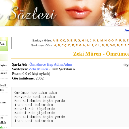
An
Şarkıya Göre:
A
,
B
,
C-Ç
,
D
,
E
,
F
,
G
,
H
,
I-İ
,
J
,
K
,
L
,
M
,
N
,
O-Ö
,
P
,
R
,
S
,
T
Şarkıcıya Göre:
A
,
B
,
C-Ç
,
D
,
E
,
F
,
G
,
H
,
I-İ
,
J
,
K
,
L
,
M
,
N
,
O-Ö
,
P
,
R
,
S
,
Zeki Müren - Ömrümc
Şarkı Adı:
Ömrümce Hep Adım Adım
Oyl
Taştan
Söyleyen:
Zeki Müren
- Tüm Şarkıları »
mazsın
Puan:
0.0 (0 kişi oyladı)
Görüntüleme:
2062
iyeli
lesi
Ömrümce hep adım adım
Heryerde seni aradım
Ben kalbimden b
aşk
a yerde
rının
İnan seni bulamadım
Kenarlarda köşelerde
Kadehlerde şişelerde
Ben kalbimden b
aşk
a yerde
tim
İnan seni bulamadım
allah
ılar
»