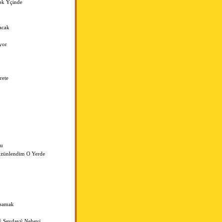
ok Ýçinde
acak
yor
rete
yu
zünlendim O Yerde
aþamak
ý Sevdayý Neþeyi