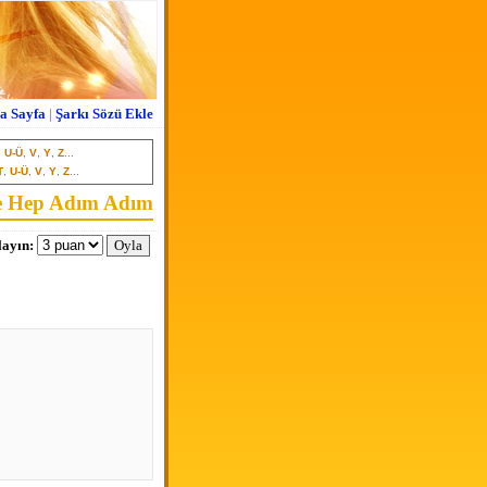
a Sayfa
|
Şarkı Sözü Ekle
,
U-Ü
,
V
,
Y
,
Z
...
T
,
U-Ü
,
V
,
Y
,
Z
...
e Hep Adım Adım
ayın: