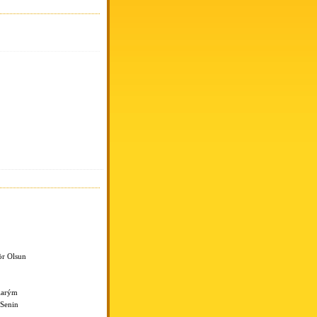
ör Olsun
larým
 Senin