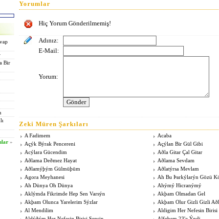
Yorumlar
Hiç Yorum Gönderilmemiş!
Adınız:
evap
E-Mail:
r
a Bir
Yorum:
n
lı
Zeki Müren Şarkıları
A Fadimem
Acaba
ılar
»
Açýk Býrak Pencereni
Açýlan Bir Gül Gibi
Acýlara Gücendim
Aðla Gitar Çal Gitar
Aðlama Deðmez Hayat
Aðlama Sevdam
Aðlamýþým Gülmüþüm
Aðlatýrsa Mevlam
Agora Meyhanesi
Ah Bu Þarkýlarýn Gözü K
Ah Dünya Oh Dünya
Ahýmý Hicranýmý
Aklýmda Fikrimde Hep Sen Varsýn
Akþam Olmadan Gel
Akþam Olunca Yarelerim Sýzlar
Akþam Olur Gizli Gizli Að
Al Mendilim
Aldigim Her Nefesin Birisi
Aldýðým Her Nefesin Birisi Sensin
Alfebem 23'e Ýndi