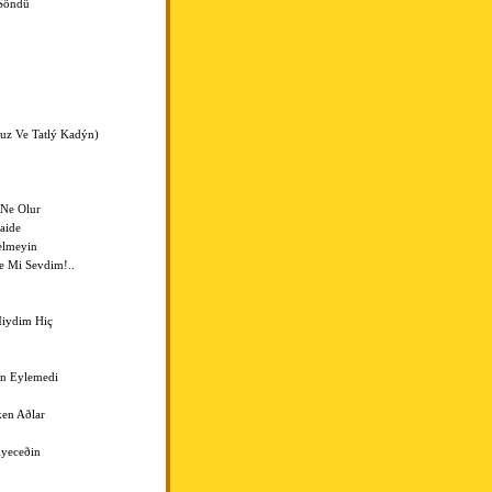
Söndü
suz Ve Tatlý Kadýn)
 Ne Olur
aide
elmeyin
ye Mi Sevdim!..
Miydim Hiç
an Eylemedi
ken Aðlar
iyeceðin