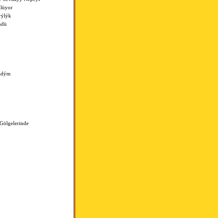
ülüyor
rýlýk
ndü
zdým
Gölgelerinde