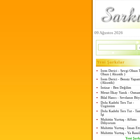
09 Ağustos 2026
Yeni Şarkılar
İrem Derici - Sevgi Olsun 
Olsun ( Akustik )
İrem Derici - Bensiz Yapa
(Akustik)
İntizar - Ben Değilim
Mesut İlkay Yanık - Osman
Bilal Hancı - Sevdanın Böy
Dolu Kadehi Ters Tut -
Üzgünüm
Dolu Kadehi Ters Tut - Tan
İşi
Muhittin Yurttaş - Affımı
Diliyorum
Muhittin Yurttaş - İman Et
Muhittin Yurttaş - Ya Rasul
Yeni Şark