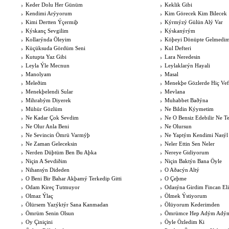
Keder Dolu Her Günüm
Keklik Gibi
Kendimi Arýyorum
Kim Görecek Kim Bilecek
Kimi Dertten Ýçermiþ
Kýrmýzý Gülün Alý Var
Kýskanç Sevgilim
Kýskanýrým
Kollarýnda Öleyim
Köþeyi Dönüpte Gelmedim
Küçüksuda Gördüm Seni
Kul Defteri
Kutupta Yaz Gibi
Lara Neredesin
Leyla Ýle Mecnun
Leylaklarýn Hayali
Manolyam
Masal
Meleðim
Menekþe Gözlerde Hiç Ve
Menekþelendi Sular
Mevlana
Mihrabým Diyerek
Muhabbet Baðýna
Mühür Gözlüm
Ne Bildin Kýymetim
Ne Kadar Çok Sevdim
Ne O Bensiz Edebilir Ne Te
Ne Olur Anla Beni
Ne Olursun
Ne Sevincin Ömrü Varmýþ
Ne Yaptým Kendimi Nasýl
Ne Zaman Geleceksin
Neler Ettin Sen Neler
Nerden Düþtüm Ben Bu Aþka
Nereye Gidiyorum
Niçin A Sevdiðim
Niçin Baktýn Bana Öyle
Nihansýn Dideden
O Aðacýn Altý
O Beni Bir Bahar Akþamý Terkedip Gitti
O Çeþme
Odam Kireç Tutmuyor
Odasýna Girdim Fincan El
Olmaz Ýlaç
Ölmek Ýstiyorum
Ölürsem Yazýktýr Sana Kanmadan
Ölüyorum Kederimden
Ömrüm Senin Olsun
Ömrümce Hep Adým Adý
Oy Çiniçini
Öyle Özledim Ki