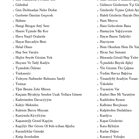
Gülnihal
Gülünce Gözlerinin Ýçi G
Gün Doðmadan Neler Doðar
Günlerdir Ýçime Çöktü Ay
Gurbette Ömrüm Geçecek
Haleli Gözlerin Hayale Dö
Halime
Ham Meyva
Hangi Rüzgar Attý Seni
Hani Gelecektin Bana
Hasret Ýçimde Bir Kor
Hastayým Yaþýyorum
Hava Nasýl Oralarda
Hayat Bazen Tatlýdýr
Hayat Harcadýn Beni
Hayriyem
Helal Olsun
Hem Okudum Hem De Ya
Hep Sen Varsýn
Hicaz Saz Semaisi
Hiçbir Þeyde Gözüm Yok
Hüsranla Gönül Hep Ýnler
Huysuz Ve Tatlý Kadýn
Ýçimdeki Büyük Aþký
Ýçimdeki Özlemi
Ýki Gözüm Ýki Çeþme
Ýmkansýz
Ýndim Havuz Baþýna
Ýnleyen Naðmeler Ruhumu Sardý
Ýnsanlýðý Aradým Ýnsan 
Ýntizar
Ýskeleler
Ýþte Benim Zeki Müren
Ýsyaným Var
Kaçsam Býrakýp Senden Uzak Yollara Gitsem
Kaderi Ben Mi Yarattým
Kaderimden Davacýyým
Kadifeden Kesesi
Kahýr Mektubu
Kalbime Borçlusun
Kalenin Burcu Muyam
Kalplerden Dudaklara
Kanýmda Kývýlcým
Kanlýca
Kapanmýþ Gönül Kapým
Kapat Gözlerini
Kapýlýr Her Gören Ol Þuh-icihan Aþuba
Kara Rýhtým
Karanlýklar Güneþi
Karlar Düþer
Katip Arzuhalim
Kazancý Yokuþu