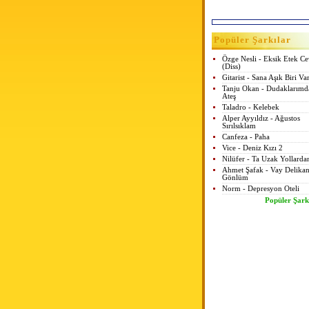
Popüler Şarkılar
Özge Nesli - Eksik Etek C
(Diss)
Gitarist - Sana Aşık Biri Va
Tanju Okan - Dudaklarımd
Ateş
Taladro - Kelebek
Alper Ayyıldız - Ağustos
Sırılsıklam
Canfeza - Paha
Vice - Deniz Kızı 2
Nilüfer - Ta Uzak Yollarda
Ahmet Şafak - Vay Delikan
Gönlüm
Norm - Depresyon Oteli
Popüler Şark