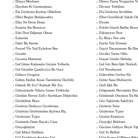
Dünya Meyhane
Dünya Yansa Yorganým Y
Duydum Ki Unutmuþsun
Ekvator Tesbihim
Ela Gözlerine Kurban Olduðum
Ela Gözlerini Sevdiðim
Elbet Birgün Buluþacaðýz
Elbet Gönüllerde Sabah Ol
Eller Ne Derse Desin
Elveda
Entarisi Ala Benziyor
Erkilet Güzeli Baðlar Bozu
Eski Dost Düþman Olmaz
Eskimeyen Dost
Esmerim
Ey Bud-i Nev-eda
Fakir Bir Þairim
Fayda Yok Dostum
Feryad Ýle Yad Eylerken Ben
Gayrý Dayanamam Bu Has
Geceler
Geceler Yarim Oldu
Gecenin Matemini
Geçsin Günler Haftalar
Gel Gitme Kalmasýn Gözüm Yollarda
Gel Gör Beni Aþk Neyledi
Gel Güzelim Çamlýca'ya Bu Gece
Gel Neredeysen
Gelince Gözgöze
Gideceðim Gurbet Ele
Gidem Dedim Aman Yarenlerim Darýldý
Gitme Sana Muhtacým
Gitmek Mi Zor? Kalmak Mý Zor
Gizli Aþk Bu
Gökyüzünde Yalnýz Gezen Yýldýzlar
Gölgesinde Mevsimler Bo
Gönlüm Hevesi Zülf-i Siyehkare Düþürdün
Gönlümde Oturdum Da Hü
Gördüðüm Rüya
Göz Yaþýmda Saklýsýn
Gözlerin Doðuyor Gecelerime
Gözlerin Yeter
Gözlerini Gözlerimden Ayýrma Hiç
Gözlerinin Ýçine
Gözlerinin Ýçine
Gözüm Kesmiyor
Gözümde Daim Hayal-i Cana
Gözyaþý Bekleme
Gözyaþlarým
Gücüme Gidiyor Böyle Y
Gül Aðacý Deðilem
Gül Ve Bülbül
Gül Yüzlülerin Þevkine Gel
Güle Sorma O Bilmez Aþk