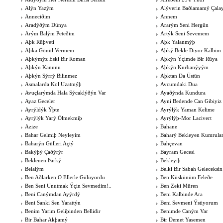
Alýn Yazým
Alýverin Baðlamamý Çal
Anneciðim
Annem
Aradýðým Dünya
Ararým Seni Hergün
Arým Balým Peteðim
Artýk Seni Sevemem
Aþk Rüþveti
Aþk Yalanmýþ
Aþka Gönül Vermem
Aþký Bekle Diyor Kalbim
Aþkýmýz Eski Bir Roman
Aþkýn Ýçimde Bir Rüya
Aþkýn Kanunu
Aþkýn Kurbanýyým
Aþkýn Sýrrý Bilinmez
Aþktan Da Üstün
Asmalarda Kol Uzatmýþ
Avcumdaki Dua
Avuçlarýmda Hala Sýcaklýðýn Var
Ayaðýnda Kundura
Ayaz Geceler
Ayni Bedende Can Gibiyiz
Ayrýldýk Ýþte
Ayrýlýk Yaman Kelime
Ayrýlýk Yarý Ölmekmiþ
Ayrýlýþ-Mor Lacivert
Azize
Bahane
Bahar Gelmiþ Neyleyim
Baharý Bekleyen Kumrular
Baharýn Gülleri Açtý
Bahçevan
Bakýþý Çaðýrýr
Bayram Gecesi
Beklenen Þarký
Bekleyiþ
Belalým
Belki Bir Sabah Geleceksin
Ben Aðlarken O Ellerle Gülüyordu
Ben Küskünüm Feleðe
Ben Seni Unutmak Ýçin Sevmedim!..
Ben Zeki Müren
Beni Canýmdan Ayýrdý
Beni Kalbinde Ara
Beni Sanki Sen Yarattýn
Beni Sevmeni Ýstiyorum
Benim Yarim Geliþinden Bellidir
Benimde Caným Var
Bir Bahar Akþamý
Bir Demet Yasemen