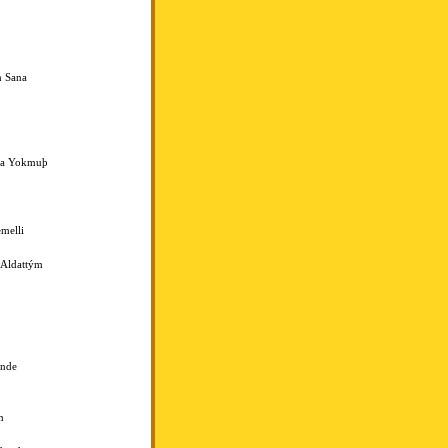
 Sana
fa Yokmuþ
melli
 Aldattým
inde
m