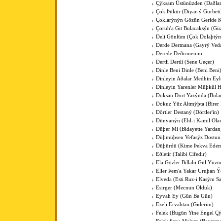
Çýksam Üstünüzden (Daðlar
Çok Þükür (Diyar-ý Gurbeti
Çoklarýnýn Gözün Geride 
Çoruh'a Git Bulacaksýn (Gü
Deli Gönlüm (Çok Dolaþtý
Derde Dermana (Gayrý Ved
Derede Deðirmenim
Dertli Dertli (Sene Geçer)
Dinle Beni Dinle (Beni Beni
Dinleyin Aðalar Medhin Ey
Dinleyin Yarenler Müþkül H
Doksan Dört Yazýnda (Bul
Dokuz Yüz Altmýþta (Birer 
Dörtler Destaný (Dörtler'in)
Dünyanýn (Ehl-i Kamil Ola
Düþer Mi (Bidayette Yardan
Düþmüþsen Vefasýz Dostun
Düþürdü (Kime Þekva Ede
Eðletir (Talibi Cifedir)
Ela Gözler Billahi Gül Yüzü
Eller Þem'a Yakar Uruþan Ý
Elveda (Esti Ruz-i Kasým S
Esirger (Mecnun Olduk)
Eyvah Ey (Gün Be Gün)
Ezeli Ervahtan (Giderim)
Felek (Bugün Yine Engel Çý