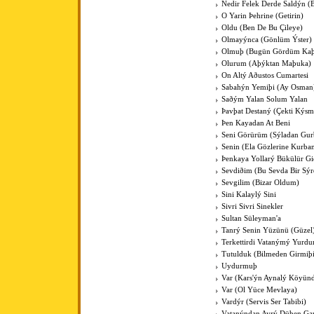
Nedir Felek Derde Saldýn (
O Yarin Þehrine (Getirin)
Oldu (Ben De Bu Çileye)
Olmayýnca (Gönlüm Ýster)
Olmuþ (Bugün Gördüm Kaþ
Olurum (Aþýktan Maþuka)
On Altý Aðustos Cumartesi
Sabahýn Yemiþi (Ay Osman
Saðým Yalan Solum Yalan
Þavþat Destaný (Çekti Kýsm
Þen Kayadan At Beni
Seni Görürüm (Sýladan Gur
Senin (Ela Gözlerine Kurba
Þenkaya Yollarý Bükülür Gi
Sevdiðim (Bu Sevda Bir Sýr
Sevgilim (Bizar Oldum)
Sini Kalaylý Sini
Sivri Sivri Sinekler
Sultan Süleyman'a
Tanrý Senin Yüzünü (Güzel
Terkettirdi Vatanýmý Yurd
Tutulduk (Bilmeden Girmiþ
Uydurmuþ
Var (Kars'ýn Aynalý Köyün
Var (Ol Yüce Mevlaya)
Vardýr (Servis Ser Tabibi)
Vatanýndan Ayrý Düþen Gar