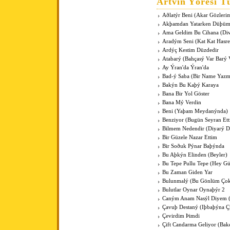
Artvin Yöresi Tü
Aðlatýr Beni (Akar Gözleri
Akþamdan Yatarken Düþü
Ama Geldim Bu Cihana (Di
Aradým Seni (Kat Kat Hasre
Ardýç Kestim Düzdedir
Atabarý (Bahçasý Var Barý 
Ay Ýran'da Ýran'da
Bad-ý Saba (Bir Name Yaz
Bakýn Bu Kaþý Karaya
Bana Bir Yol Göster
Bana Mý Verdin
Beni (Yaþam Meydanýnda)
Benziyor (Bugün Seyran Ett
Bilmem Nedendir (Diyarý D
Bir Güzele Nazar Ettim
Bir Soðuk Pýnar Baþýnda
Bu Aþkýn Elinden (Beyler)
Bu Tepe Pullu Tepe (Hey G
Bu Zaman Giden Yar
Bulunmalý (Bu Gönlüm Çok
Bulutlar Oynar Oynaþýr 2
Caným Anam Nasýl Diyem
Çavuþ Destaný (Iþbaþýna Ç
Çevirdim Þimdi
Çift Candarma Geliyor (Bak