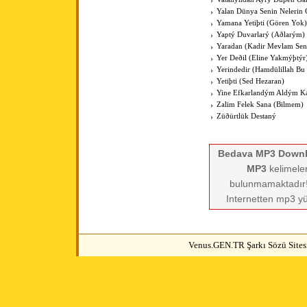
Yalan Dünya Senin Nelerin
Yamana Yetiþti (Gören Yok)
Yaptý Duvarlarý (Aðlarým)
Yaradan (Kadir Mevlam Sen
Yer Deðil (Eline Yakmýþtýr
Yerindedir (Hamdülillah Bu 
Yetiþti (Sed Hezaran)
Yine Efkarlandým Aldým K
Zalim Felek Sana (Bilmem)
Züðürtlük Destaný
Bedava MP3 Down
MP3
kelimeler
bulunmamaktadır! 
Internetten mp3 yü
Venus.GEN.TR Şarkı Sözü Sitesi