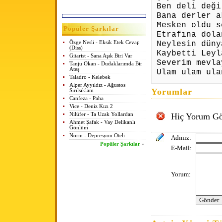
Ben deli deği
Bana derler a
Mesken oldu s
Popüler Şarkılar
Etrafına dola
Neylesin düny
Özge Nesli - Eksik Etek Cevap
(Diss)
Kaybetti Leyl
Gitarist - Sana Aşık Biri Var
Severim mevla
Tanju Okan - Dudaklarımda Bir
Ateş
Ulam ulam ula
Taladro - Kelebek
Alper Ayyıldız - Ağustos
Yorumlar
Sırılsıklam
Canfeza - Paha
Vice - Deniz Kızı 2
Nilüfer - Ta Uzak Yollardan
Hiç Yorum Gö
Ahmet Şafak - Vay Delikanlı
Gönlüm
Norm - Depresyon Oteli
Adınız:
Popüler Şarkılar
»
E-Mail:
Yorum: