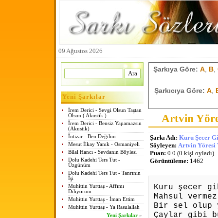
09 Ağustos 2026
Şarkıya Göre:
A
,
B
,
Şarkıcıya Göre:
A
,
Yeni Şarkılar
İrem Derici - Sevgi Olsun Taştan
Artvin Yöre
Olsun ( Akustik )
İrem Derici - Bensiz Yapamazsın
(Akustik)
İntizar - Ben Değilim
Şarkı Adı:
Kuru Şecer Gi
Mesut İlkay Yanık - Osmaniyeli
Söyleyen:
Artvin Yöresi
Bilal Hancı - Sevdanın Böylesi
Puan:
0.0 (0 kişi oyladı)
Dolu Kadehi Ters Tut -
Görüntüleme:
1462
Üzgünüm
Dolu Kadehi Ters Tut - Tanrının
İşi
Kuru şecer gi
Muhittin Yurttaş - Affımı
Diliyorum
Mahsul vermez
Muhittin Yurttaş - İman Ettim
Bir sel olup 
Muhittin Yurttaş - Ya Rasulallah
Çaylar gibi b
Yeni Şarkılar
»