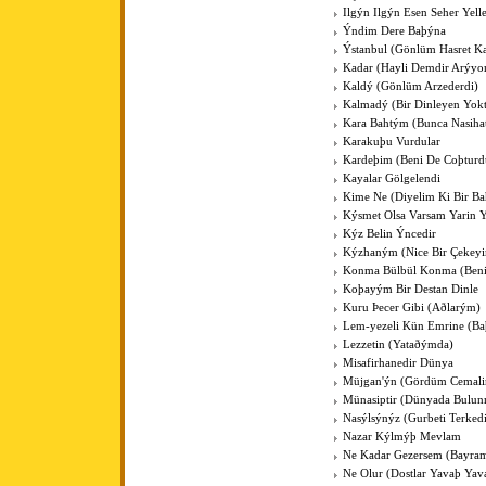
Ilgýn Ilgýn Esen Seher Yelle
Ýndim Dere Baþýna
Ýstanbul (Gönlüm Hasret K
Kadar (Hayli Demdir Arýyo
Kaldý (Gönlüm Arzederdi)
Kalmadý (Bir Dinleyen Yokt
Kara Bahtým (Bunca Nasihat
Karakuþu Vurdular
Kardeþim (Beni De Coþturd
Kayalar Gölgelendi
Kime Ne (Diyelim Ki Bir Ba
Kýsmet Olsa Varsam Yarin 
Kýz Belin Ýncedir
Kýzhaným (Nice Bir Çekey
Konma Bülbül Konma (Ben
Koþayým Bir Destan Dinle
Kuru Þecer Gibi (Aðlarým)
Lem-yezeli Kün Emrine (Ba
Lezzetin (Yataðýmda)
Misafirhanedir Dünya
Müjgan'ýn (Gördüm Cemali
Münasiptir (Dünyada Bulun
Nasýlsýnýz (Gurbeti Terked
Nazar Kýlmýþ Mevlam
Ne Kadar Gezersem (Bayra
Ne Olur (Dostlar Yavaþ Yav