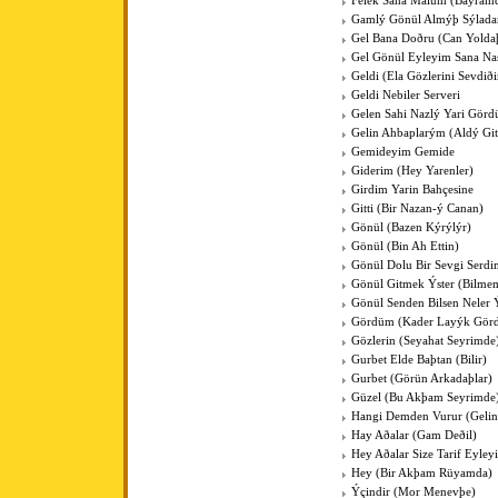
Felek Sana Malum (Bayram
Gamlý Gönül Almýþ Sýlada
Gel Bana Doðru (Can Yold
Gel Gönül Eyleyim Sana Nas
Geldi (Ela Gözlerini Sevdið
Geldi Nebiler Serveri
Gelen Sahi Nazlý Yari Gör
Gelin Ahbaplarým (Aldý Git
Gemideyim Gemide
Giderim (Hey Yarenler)
Girdim Yarin Bahçesine
Gitti (Bir Nazan-ý Canan)
Gönül (Bazen Kýrýlýr)
Gönül (Bin Ah Ettin)
Gönül Dolu Bir Sevgi Serdi
Gönül Gitmek Ýster (Bilme
Gönül Senden Bilsen Neler 
Gördüm (Kader Layýk Gör
Gözlerin (Seyahat Seyrimde
Gurbet Elde Baþtan (Bilir)
Gurbet (Görün Arkadaþlar)
Güzel (Bu Akþam Seyrimde
Hangi Demden Vurur (Gelin
Hay Aðalar (Gam Deðil)
Hey Aðalar Size Tarif Eyley
Hey (Bir Akþam Rüyamda)
Ýçindir (Mor Menevþe)