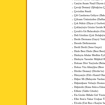
Caným Anam Nasýl Diyem
Çavuþ Destaný (Iþbaþýna Ç
Çevirdim Þimdi
Çift Candarma Geliyor (Bak
Çýksam Üstünüzden (Daðlar
Çok Þükür (Diyar-ý Gurbeti
Çoklarýnýn Gözün Geride 
Çoruh'a Git Bulacaksýn (Gü
Deli Gönlüm (Çok Dolaþtý
Derde Dermana (Gayrý Ved
Derede Deðirmenim
Dertli Dertli (Sene Geçer)
Dinle Beni Dinle (Beni Beni
Dinleyin Aðalar Medhin Ey
Dinleyin Yarenler Müþkül H
Doksan Dört Yazýnda (Bul
Dokuz Yüz Altmýþta (Birer 
Dörtler Destaný (Dörtler'in)
Dünyanýn (Ehl-i Kamil Ola
Düþer Mi (Bidayette Yardan
Düþmüþsen Vefasýz Dostun
Düþürdü (Kime Þekva Ede
Eðletir (Talibi Cifedir)
Ela Gözler Billahi Gül Yüzü
Eller Þem'a Yakar Uruþan Ý
Elveda (Esti Ruz-i Kasým S