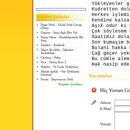
Yükleyenler g
Kudretten dol
Herkes işlemi
Popüler Şarkılar
Kendine kalsa
Aşık odur ki 
Özge Nesli - Eksik Etek Cevap
(Diss)
Çok söylesem 
Gitarist - Sana Aşık Biri Var
Saatimiz dola
Tanju Okan - Dudaklarımda Bir
Ateş
Son kumaşım b
Taladro - Kelebek
Bulani hakka 
Alper Ayyıldız - Ağustos
Çağ geçer yok
Sırılsıklam
Canfeza - Paha
Bu cümle alem
Vice - Deniz Kızı 2
Hak nasip ede
Nilüfer - Ta Uzak Yollardan
Ahmet Şafak - Vay Delikanlı
Yorumlar
Gönlüm
Norm - Depresyon Oteli
Popüler Şarkılar
»
Hiç Yorum Gö
Adınız:
E-Mail:
Yorum: