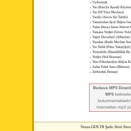
Uydurmuþ
Var (Kars'ýn Aynalý Köyün
Var (Ol Yüce Mevlaya)
Vardýr (Servis Ser Tabibi)
Vatanýndan Ayrý Düþen Gar
Yalan Dünya Senin Nelerin
Yamana Yetiþti (Gören Yok)
Yaptý Duvarlarý (Aðlarým)
Yaradan (Kadir Mevlam Sen
Yer Deðil (Eline Yakmýþtýr
Yerindedir (Hamdülillah Bu 
Yetiþti (Sed Hezaran)
Yine Efkarlandým Aldým K
Zalim Felek Sana (Bilmem)
Züðürtlük Destaný
Bedava MP3 Down
MP3
kelimeler
bulunmamaktadır! 
Internetten mp3 yü
Venus.GEN.TR Şarkı Sözü Sitesi