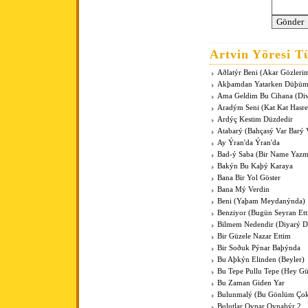
Artvin Yöresi Tü
Aðlatýr Beni (Akar Gözleri
Akþamdan Yatarken Düþü
Ama Geldim Bu Cihana (Di
Aradým Seni (Kat Kat Hasre
Ardýç Kestim Düzdedir
Atabarý (Bahçasý Var Barý 
Ay Ýran'da Ýran'da
Bad-ý Saba (Bir Name Yaz
Bakýn Bu Kaþý Karaya
Bana Bir Yol Göster
Bana Mý Verdin
Beni (Yaþam Meydanýnda)
Benziyor (Bugün Seyran Ett
Bilmem Nedendir (Diyarý D
Bir Güzele Nazar Ettim
Bir Soðuk Pýnar Baþýnda
Bu Aþkýn Elinden (Beyler)
Bu Tepe Pullu Tepe (Hey G
Bu Zaman Giden Yar
Bulunmalý (Bu Gönlüm Çok
Bulutlar Oynar Oynaþýr 2