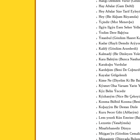
Hangi Demden Vurur (Gelin
Hay Aðalar (Gam Deðil)
Hey Aðalar Size Tarif Eyley
Hey (Bir Akþam Rüyamda)
Ýçindir (Mor Menevþe)
Ilgýn Ilgýn Esen Seher Yelle
Ýndim Dere Baþýna
Ýstanbul (Gönlüm Hasret K
Kadar (Hayli Demdir Arýyo
Kaldý (Gönlüm Arzederdi)
Kalmadý (Bir Dinleyen Yokt
Kara Bahtým (Bunca Nasihat
Karakuþu Vurdular
Kardeþim (Beni De Coþturd
Kayalar Gölgelendi
Kime Ne (Diyelim Ki Bir Ba
Kýsmet Olsa Varsam Yarin 
Kýz Belin Ýncedir
Kýzhaným (Nice Bir Çekey
Konma Bülbül Konma (Ben
Koþayým Bir Destan Dinle
Kuru Þecer Gibi (Aðlarým)
Lem-yezeli Kün Emrine (Ba
Lezzetin (Yataðýmda)
Misafirhanedir Dünya
Müjgan'ýn (Gördüm Cemali
Münasiptir (Dünyada Bulun