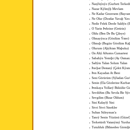
Nasýlsýnýz (Gurbeti Terked
Nazar Kýlmýþ Mevlam
Ne Kadar Gezersem (Bayra
Ne Olur (Dostlar Yavaþ Yav
Nedir Felek Derde Saldýn (
O Yarin Þehrine (Getirin)
Oldu (Ben De Bu Çileye)
Olmayýnca (Gönlüm Ýster)
Olmuþ (Bugün Gördüm Kaþ
Olurum (Aþýktan Maþuka)
On Altý Aðustos Cumartesi
Sabahýn Yemiþi (Ay Osman
Saðým Yalan Solum Yalan
Þavþat Destaný (Çekti Kýsm
Þen Kayadan At Beni
Seni Görürüm (Sýladan Gur
Senin (Ela Gözlerine Kurba
Þenkaya Yollarý Bükülür Gi
Sevdiðim (Bu Sevda Bir Sýr
Sevgilim (Bizar Oldum)
Sini Kalaylý Sini
Sivri Sivri Sinekler
Sultan Süleyman'a
Tanrý Senin Yüzünü (Güzel
Terkettirdi Vatanýmý Yurd
Tutulduk (Bilmeden Girmiþ