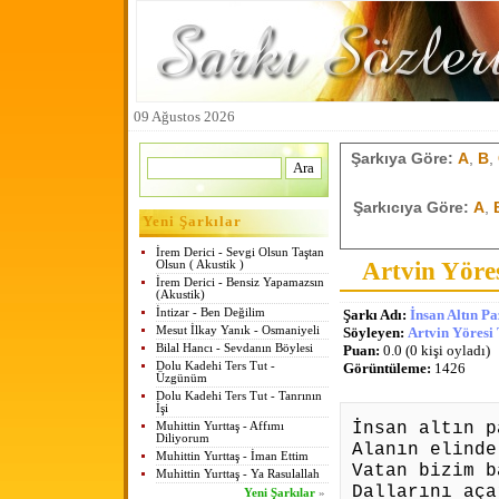
09 Ağustos 2026
Şarkıya Göre:
A
,
B
,
Şarkıcıya Göre:
A
,
Yeni Şarkılar
İrem Derici - Sevgi Olsun Taştan
Artvin Yöres
Olsun ( Akustik )
İrem Derici - Bensiz Yapamazsın
(Akustik)
İntizar - Ben Değilim
Şarkı Adı:
İnsan Altın Pa
Mesut İlkay Yanık - Osmaniyeli
Söyleyen:
Artvin Yöresi
Bilal Hancı - Sevdanın Böylesi
Puan:
0.0 (0 kişi oyladı)
Dolu Kadehi Ters Tut -
Görüntüleme:
1426
Üzgünüm
Dolu Kadehi Ters Tut - Tanrının
İşi
İnsan altın p
Muhittin Yurttaş - Affımı
Diliyorum
Alanın elinde
Muhittin Yurttaş - İman Ettim
Vatan bizim b
Muhittin Yurttaş - Ya Rasulallah
Dallarını aça
Yeni Şarkılar
»