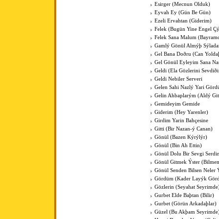
Esirger (Mecnun Olduk)
Eyvah Ey (Gün Be Gün)
Ezeli Ervahtan (Giderim)
Felek (Bugün Yine Engel Çý
Felek Sana Malum (Bayram
Gamlý Gönül Almýþ Sýlada
Gel Bana Doðru (Can Yold
Gel Gönül Eyleyim Sana Nas
Geldi (Ela Gözlerini Sevdið
Geldi Nebiler Serveri
Gelen Sahi Nazlý Yari Gör
Gelin Ahbaplarým (Aldý Git
Gemideyim Gemide
Giderim (Hey Yarenler)
Girdim Yarin Bahçesine
Gitti (Bir Nazan-ý Canan)
Gönül (Bazen Kýrýlýr)
Gönül (Bin Ah Ettin)
Gönül Dolu Bir Sevgi Serdi
Gönül Gitmek Ýster (Bilme
Gönül Senden Bilsen Neler 
Gördüm (Kader Layýk Gör
Gözlerin (Seyahat Seyrimde
Gurbet Elde Baþtan (Bilir)
Gurbet (Görün Arkadaþlar)
Güzel (Bu Akþam Seyrimde