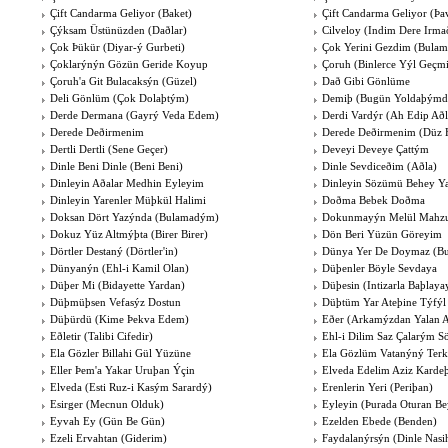
Çift Candarma Geliyor (Baket)
Çift Candarma Geliyor (Þa
Çýksam Üstünüzden (Daðlar)
Cilveloy (Indim Dere Irma
Çok Þükür (Diyar-ý Gurbeti)
Çok Yerini Gezdim (Bula
Çoklarýnýn Gözün Geride Koyup
Çoruh (Binlerce Yýl Geçm
Çoruh'a Git Bulacaksýn (Güzel)
Dað Gibi Gönlüme
Deli Gönlüm (Çok Dolaþtým)
Demiþ (Bugün Yoldaþýmd
Derde Dermana (Gayrý Veda Edem)
Derdi Vardýr (Ah Edip Að
Derede Deðirmenim
Derede Deðirmenim (Düz 
Dertli Dertli (Sene Geçer)
Deveyi Deveye Çattým
Dinle Beni Dinle (Beni Beni)
Dinle Sevdiceðim (Aðla)
Dinleyin Aðalar Medhin Eyleyim
Dinleyin Sözümü Behey Ya
Dinleyin Yarenler Müþkül Halimi
Doðma Bebek Doðma
Doksan Dört Yazýnda (Bulamadým)
Dokunmayýn Melül Mahz
Dokuz Yüz Altmýþta (Birer Birer)
Dön Beri Yüzün Göreyim
Dörtler Destaný (Dörtler'in)
Dünya Yer De Doymaz (B
Dünyanýn (Ehl-i Kamil Olan)
Düþenler Böyle Sevdaya
Düþer Mi (Bidayette Yardan)
Düþesin (Intizarla Baþlay
Düþmüþsen Vefasýz Dostun
Düþtüm Yar Ateþine Týfý
Düþürdü (Kime Þekva Edem)
Eðer (Arkamýzdan Yalan A
Eðletir (Talibi Cifedir)
Ehl-i Dilim Saz Çalarým S
Ela Gözler Billahi Gül Yüzüne
Ela Gözlüm Vatanýný Terk
Eller Þem'a Yakar Uruþan Ýçin
Elveda Edelim Aziz Karde
Elveda (Esti Ruz-i Kasým Sarardý)
Erenlerin Yeri (Periþan)
Esirger (Mecnun Olduk)
Eyleyin (Þurada Oturan Be
Eyvah Ey (Gün Be Gün)
Ezelden Ebede (Benden)
Ezeli Ervahtan (Giderim)
Faydalanýrsýn (Dinle Nasi