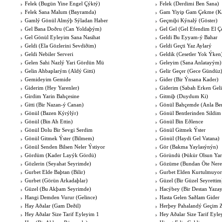
Felek (Bugün Yine Engel Çýktý)
Felek (Derdimi Ben Sana)
Felek Sana Malum (Bayramda)
Gam Yiyip Gam Çekme (K
Gamlý Gönül Almýþ Sýladan Haber
Geçmiþi Kýnalý (Göster)
Gel Bana Doðru (Can Yoldaþým)
Gel Gel (Gel Efendim El Ç
Gel Gönül Eyleyim Sana Nasihat
Geldi Bu Eyyam-ý Bahar
Geldi (Ela Gözlerini Sevdiðim)
Geldi Geçti Yaz Aylarý
Geldi Nebiler Serveri
Geldik (Cesetler Yok Ýken
Gelen Sahi Nazlý Yari Gördün Mü
Geleyim (Sana Anlatayým)
Gelin Ahbaplarým (Aldý Gitti)
Gelir Geçer (Gece Gündüz
Gemideyim Gemide
Gider (Bir Ýnsana Kader)
Giderim (Hey Yarenler)
Giderim (Sabah Erken Geli
Girdim Yarin Bahçesine
Gitmiþ (Duydum Ki)
Gitti (Bir Nazan-ý Canan)
Gönül Bahçemde (Anla Be
Gönül (Bazen Kýrýlýr)
Gönül Bentlerinden Sildi
Gönül (Bin Ah Ettin)
Gönül Bin Eðlence
Gönül Dolu Bir Sevgi Serdim
Gönül Gitmek Ýster
Gönül Gitmek Ýster (Bilmem)
Gönül (Haydi Gel Vatana)
Gönül Senden Bilsen Neler Ýstiyor
Gör (Bakma Yaylasýnýn)
Gördüm (Kader Layýk Gördü)
Göründü (Þükür Olsun Yar
Gözlerin (Seyahat Seyrimde)
Gözüme (Bundan Öte Nere
Gurbet Elde Baþtan (Bilir)
Gurbet Elden Kurtulmuyor
Gurbet (Görün Arkadaþlar)
Güzel (Bir Güzel Seyrettim
Güzel (Bu Akþam Seyrimde)
Hacýbey (Bir Destan Yaza
Hangi Demden Vurur (Gelince)
Hasta Gelen Saðlam Gider
Hay Aðalar (Gam Deðil)
Herþey Pahalandý Geçim Z
Hey Aðalar Size Tarif Eyleyim 1
Hey Aðalar Size Tarif Eyle