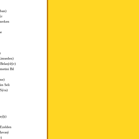
rban)
ýr
zerken
se
)
Kimseden)
Belasýdýr)
etini Bil
ne)
n Seli
Sýra)
mýþ)
 Ezelden
Havasý
e)