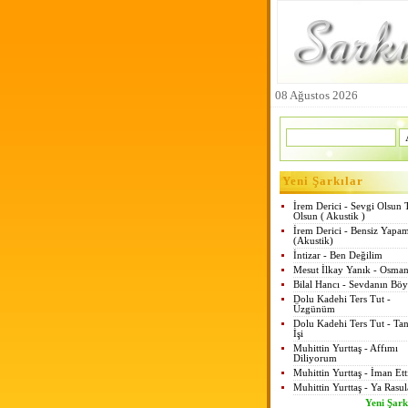
08 Ağustos 2026
Yeni Şarkılar
İrem Derici - Sevgi Olsun 
Olsun ( Akustik )
İrem Derici - Bensiz Yapa
(Akustik)
İntizar - Ben Değilim
Mesut İlkay Yanık - Osman
Bilal Hancı - Sevdanın Böy
Dolu Kadehi Ters Tut -
Üzgünüm
Dolu Kadehi Ters Tut - Tan
İşi
Muhittin Yurttaş - Affımı
Diliyorum
Muhittin Yurttaş - İman Et
Muhittin Yurttaş - Ya Rasul
Yeni Şark