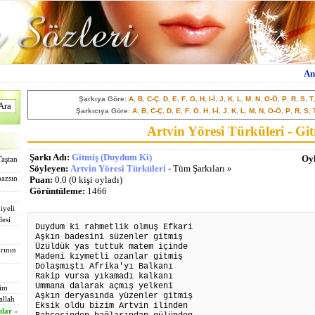
An
Şarkıya Göre:
A
,
B
,
C-Ç
,
D
,
E
,
F
,
G
,
H
,
I-İ
,
J
,
K
,
L
,
M
,
N
,
O-Ö
,
P
,
R
,
S
,
T
Şarkıcıya Göre:
A
,
B
,
C-Ç
,
D
,
E
,
F
,
G
,
H
,
I-İ
,
J
,
K
,
L
,
M
,
N
,
O-Ö
,
P
,
R
,
S
,
Artvin Yöresi Türküleri - G
Şarkı Adı:
Gitmiş (Duydum Ki)
Oyl
Taştan
Söyleyen:
Artvin Yöresi Türküleri
- Tüm Şarkıları »
mazsın
Puan:
0.0 (0 kişi oyladı)
Görüntüleme:
1466
iyeli
lesi
Duydum ki rahmetlik olmuş Efkari
Aşk
ın badesini süzenler gitmiş
Üzüldük yas tuttuk matem içinde
rının
Madeni kıymetli ozanlar gitmiş
Dolaşmıştı Afrika'yı Balkanı
Rakip vursa yıkamadı kalkanı
Ummana dalarak açmış yelkeni
tim
Aşk
ın deryasında yüzenler gitmiş
allah
Eksik oldu bizim Artvin ilinden
ılar
»