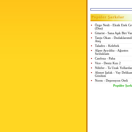
Popüler Şarkılar
Özge Nesli - Eksik Etek C
(Diss)
Gitarist - Sana Aşık Biri Va
Tanju Okan - Dudaklarımd
Ateş
Taladro - Kelebek
Alper Ayyıldız - Ağustos
Sırılsıklam
Canfeza - Paha
Vice - Deniz Kızı 2
Nilüfer - Ta Uzak Yollarda
Ahmet Şafak - Vay Delikan
Gönlüm
Norm - Depresyon Oteli
Popüler Şark