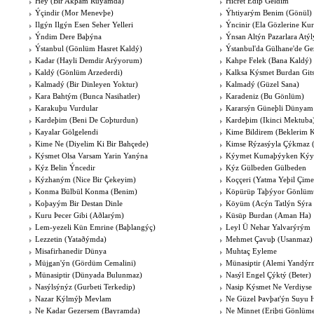
Hey (Bir Akþam Rüyamda)
Hicret Edip Geldim
Ýçindir (Mor Menevþe)
Ýhtiyarým Benim (Gönül)
Ilgýn Ilgýn Esen Seher Yelleri
Ýncinir (Ela Gözlerine Ku
Ýndim Dere Baþýna
Ýnsan Altýn Pazarlara Atýl
Ýstanbul (Gönlüm Hasret Kaldý)
Ýstanbul'da Gülhane'de Ge
Kadar (Hayli Demdir Arýyorum)
Kahpe Felek (Bana Kaldý)
Kaldý (Gönlüm Arzederdi)
Kalksa Kýsmet Burdan Git
Kalmadý (Bir Dinleyen Yoktur)
Kalmadý (Güzel Sana)
Kara Bahtým (Bunca Nasihatler)
Karadeniz (Bu Gönlüm)
Karakuþu Vurdular
Kararsýn Güneþli Dünyam
Kardeþim (Beni De Coþturdun)
Kardeþim (Ikinci Mektuba
Kayalar Gölgelendi
Kime Bildirem (Beklerim 
Kime Ne (Diyelim Ki Bir Bahçede)
Kimse Rýzasýyla Çýkmaz (
Kýsmet Olsa Varsam Yarin Yanýna
Kýymet Kumaþýyken Kýym
Kýz Belin Ýncedir
Kýz Gülbeden Gülbeden
Kýzhaným (Nice Bir Çekeyim)
Koççeri (Yatma Yeþil Çime
Konma Bülbül Konma (Benim)
Köpürüp Taþýyor Gönlümü
Koþayým Bir Destan Dinle
Köyüm (Acýn Tatlýn Sýra 
Kuru Þecer Gibi (Aðlarým)
Küsüp Burdan (Aman Ha)
Lem-yezeli Kün Emrine (Baþlangýç)
Leyl Ü Nehar Yalvarýrým
Lezzetin (Yataðýmda)
Mehmet Çavuþ (Usanmaz)
Misafirhanedir Dünya
Muhtaç Eyleme
Müjgan'ýn (Gördüm Cemalini)
Münasiptir (Alemi Yandýr
Münasiptir (Dünyada Bulunmaz)
Nasýl Engel Çýktý (Beter)
Nasýlsýnýz (Gurbeti Terkedip)
Nasip Kýsmet Ne Verdiyse
Nazar Kýlmýþ Mevlam
Ne Güzel Þavþat'ýn Suyu 
Ne Kadar Gezersem (Bayramda)
Ne Minnet (Eriþti Gönlüm