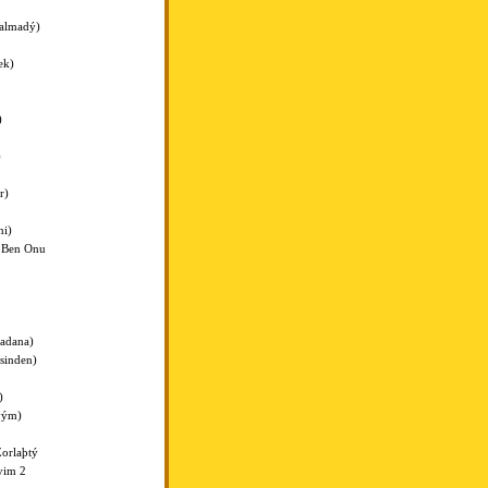
almadý)
ek)
)
)
r)
ni)
m Ben Onu
adana)
sinden)
)
yým)
orlaþtý
yim 2