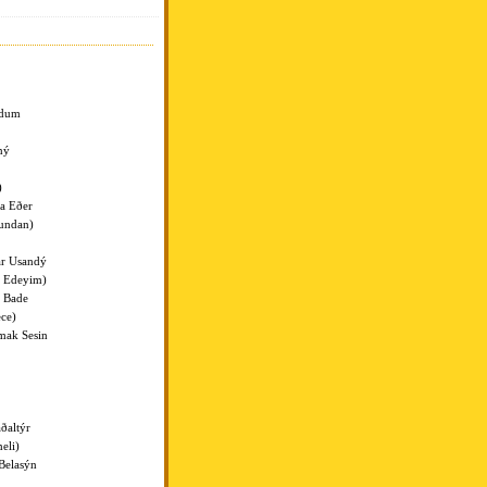
ldum
ný
)
a Eðer
lundan)
r Usandý
l Edeyim)
 Bade
ece)
mak Sesin
ðaltýr
eli)
Belasýn