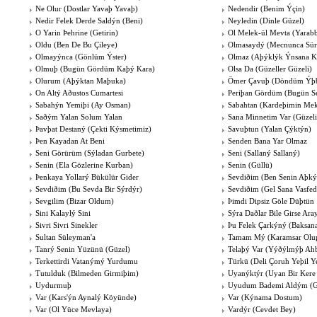
Ne Olur (Dostlar Yavaþ Yavaþ)
Nedendir (Benim Ýçin)
Nedir Felek Derde Saldýn (Beni)
Neyledin (Dinle Güzel)
O Yarin Þehrine (Getirin)
Ol Melek-ül Mevta (Yarabb
Oldu (Ben De Bu Çileye)
Olmasaydý (Mecnunca Sü
Olmayýnca (Gönlüm Ýster)
Olmaz (Aþýklýk Ýnsana K
Olmuþ (Bugün Gördüm Kaþý Kara)
Olsa Da (Güzeller Güzeli)
Olurum (Aþýktan Maþuka)
Ömer Çavuþ (Döndüm Ýþ
On Altý Aðustos Cumartesi
Periþan Gördüm (Bugün S
Sabahýn Yemiþi (Ay Osman)
Sabahtan (Kardeþimin Me
Saðým Yalan Solum Yalan
Sana Minnetim Var (Güzel
Þavþat Destaný (Çekti Kýsmetimiz)
Savuþtun (Yalan Çýktýn)
Þen Kayadan At Beni
Senden Bana Yar Olmaz
Seni Görürüm (Sýladan Gurbete)
Seni (Sallaný Sallaný)
Senin (Ela Gözlerine Kurban)
Senin (Güllü)
Þenkaya Yollarý Bükülür Gider
Sevdiðim (Ben Senin Aþký
Sevdiðim (Bu Sevda Bir Sýrdýr)
Sevdiðim (Gel Sana Vasfe
Sevgilim (Bizar Oldum)
Þimdi Dipsiz Göle Düþtün
Sini Kalaylý Sini
Sýra Daðlar Bile Girse Ara
Sivri Sivri Sinekler
Þu Felek Çarkýný (Baksan
Sultan Süleyman'a
Tamam Mý (Karamsar Olu
Tanrý Senin Yüzünü (Güzel)
Telaþý Var (Yýðýlmýþ Ahb
Terkettirdi Vatanýmý Yurdumu
Türkü (Deli Çoruh Yeþil Ye
Tutulduk (Bilmeden Girmiþim)
Uyanýktýr (Uyan Bir Kere
Uydurmuþ
Uyudum Bademi Aldým (
Var (Kars'ýn Aynalý Köyünde)
Var (Kýnama Dostum)
Var (Ol Yüce Mevlaya)
Vardýr (Cevdet Bey)