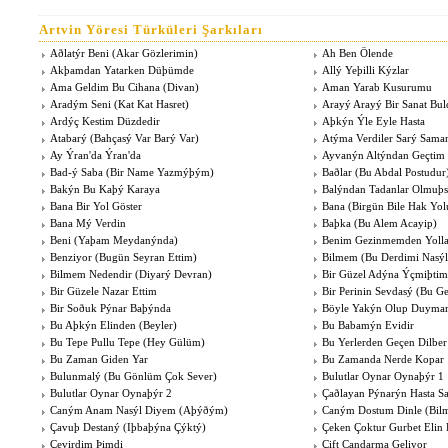
Artvin Yöresi Türküleri Şarkıları
Aðlatýr Beni (Akar Gözlerimin)
Ah Ben Ölende
Akþamdan Yatarken Düþümde
Allý Yeþilli Kýzlar
Ama Geldim Bu Cihana (Divan)
Aman Yarab Kusurumu
Aradým Seni (Kat Kat Hasret)
Arayý Arayý Bir Sanat Bu
Ardýç Kestim Düzdedir
Aþkýn Ýle Eyle Hasta
Atabarý (Bahçasý Var Barý Var)
Atýma Verdiler Sarý Sama
Ay Ýran'da Ýran'da
Ayvanýn Altýndan Geçtim
Bad-ý Saba (Bir Name Yazmýþým)
Baðlar (Bu Abdal Postudur
Bakýn Bu Kaþý Karaya
Balýndan Tadanlar Olmuþs
Bana Bir Yol Göster
Bana (Birgün Bile Hak Yo
Bana Mý Verdin
Baþka (Bu Alem Acayip)
Beni (Yaþam Meydanýnda)
Benim Gezinmemden Yolla
Benziyor (Bugün Seyran Ettim)
Bilmem (Bu Derdimi Nasý
Bilmem Nedendir (Diyarý Devran)
Bir Güzel Adýna Ýçmiþtim
Bir Güzele Nazar Ettim
Bir Perinin Sevdasý (Bu G
Bir Soðuk Pýnar Baþýnda
Böyle Yakýn Olup Duyma
Bu Aþkýn Elinden (Beyler)
Bu Babamýn Evidir
Bu Tepe Pullu Tepe (Hey Gülüm)
Bu Yerlerden Geçen Dilber
Bu Zaman Giden Yar
Bu Zamanda Nerde Kopar
Bulunmalý (Bu Gönlüm Çok Sever)
Bulutlar Oynar Oynaþýr 1
Bulutlar Oynar Oynaþýr 2
Çaðlayan Pýnarýn Hasta Sa
Caným Anam Nasýl Diyem (Aþýðým)
Caným Dostum Dinle (Bilm
Çavuþ Destaný (Iþbaþýna Çýktý)
Çeken Çoktur Gurbet Elin 
Çevirdim Þimdi
Çift Candarma Geliyor