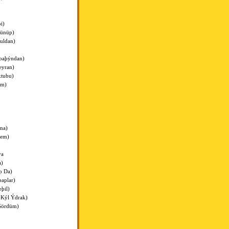
i)
rünüp)
uldan)
baþýndan)
eyran)
ktubu)
im)
na)
dem)
ya
a)
p Da)
aplar)
þil)
 Kýl Ýdrak)
Gördüm)