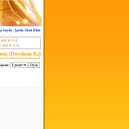
a Sayfa
|
Şarkı Sözü Ekle
,
U-Ü
,
V
,
Y
,
Z
...
T
,
U-Ü
,
V
,
Y
,
Z
...
itmiş (Duydum Ki)
ayın: