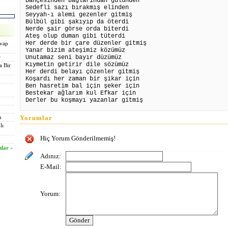
Bahçesinden bağlarından gülünden
Sedefli sazı bırakmış elinden
Seyyah-ı alemi gezenler gitmiş
Bülbül gibi şakıyıp da öterdi
Nerde şair görse orda biterdi
Ateş olup duman gibi tüterdi
Her derde bir çare düzenler gitmiş
evap
Yanar bizim ateşimiz közümüz
Unutamaz seni bayır düzümüz
r
Kıymetin getirir dile sözümüz
a Bir
Her derdi belayı çözenler gitmiş
Koşardı her zaman bir şikar için
Ben hasretim bal için şeker için
Bestekar ağlarım kul Efkar için
Derler bu koşmayı yazanlar gitmiş
Yorumlar
n
lı
Hiç Yorum Gönderilmemiş!
ılar
»
Adınız:
E-Mail:
Yorum: