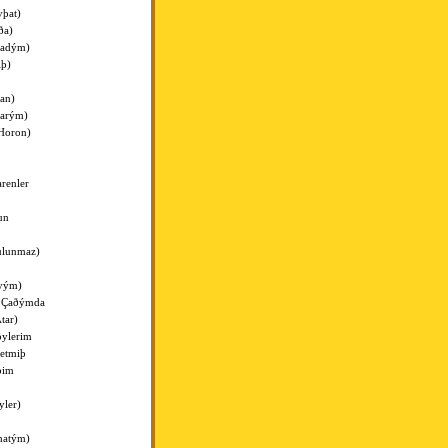
vþat)
ða)
madým)
iþ)
an)
larým)
Horon)
renler
un
ulunmaz)
ayým)
l Çaðýmda
tar)
öylerim
etmiþ
þim
yler)
hatým)