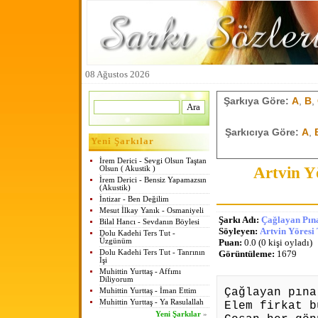
08 Ağustos 2026
Şarkıya Göre:
A
,
B
,
Şarkıcıya Göre:
A
,
Yeni Şarkılar
İrem Derici - Sevgi Olsun Taştan
Artvin Y
Olsun ( Akustik )
İrem Derici - Bensiz Yapamazsın
(Akustik)
İntizar - Ben Değilim
Mesut İlkay Yanık - Osmaniyeli
Şarkı Adı:
Çağlayan Pına
Bilal Hancı - Sevdanın Böylesi
Söyleyen:
Artvin Yöresi
Dolu Kadehi Ters Tut -
Üzgünüm
Puan:
0.0 (0 kişi oyladı)
Dolu Kadehi Ters Tut - Tanrının
Görüntüleme:
1679
İşi
Muhittin Yurttaş - Affımı
Diliyorum
Çağlayan pına
Muhittin Yurttaş - İman Ettim
Muhittin Yurttaş - Ya Rasulallah
Elem firkat b
Yeni Şarkılar
»