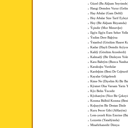
Güzel (Bu Akþam Seyrimde
Hangi Demden Vurur (Gelin
Hay Aðalar (Gam Deðil)
Hey Aðalar Size Tarif Eyley
Hey (Bir Akþam Rüyamda)
Ýçindir (Mor Menevþe)
Ilgýn Ilgýn Esen Seher Yelle
Ýndim Dere Baþýna
Ýstanbul (Gönlüm Hasret K
Kadar (Hayli Demdir Arýyo
Kaldý (Gönlüm Arzederdi)
Kalmadý (Bir Dinleyen Yokt
Kara Bahtým (Bunca Nasihat
Karakuþu Vurdular
Kardeþim (Beni De Coþturd
Kayalar Gölgelendi
Kime Ne (Diyelim Ki Bir Ba
Kýsmet Olsa Varsam Yarin 
Kýz Belin Ýncedir
Kýzhaným (Nice Bir Çekey
Konma Bülbül Konma (Ben
Koþayým Bir Destan Dinle
Kuru Þecer Gibi (Aðlarým)
Lem-yezeli Kün Emrine (Ba
Lezzetin (Yataðýmda)
Misafirhanedir Dünya