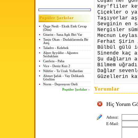
Coşan her gön
Key'fliler ke
Çiçekler o ya
Taşıyorlar
aş
Popüler Şarkılar
Sevginin en s
Özge Nesli - Eksik Etek Cevap
Nergisler süm
(Diss)
Mecnun Leylas
Gitarist - Sana Aşık Biri Var
Tanju Okan - Dudaklarımda Bir
Ferhat Şirin 
Ateş
Bülbül gülü i
Taladro - Kelebek
Sinende kaç a
Alper Ayyıldız - Ağustos
Sırılsıklam
Şu dağların a
Canfeza - Paha
Bilmem uğradı
Vice - Deniz Kızı 2
Dağlar sevenl
Nilüfer - Ta Uzak Yollardan
Güzellerin ka
Ahmet Şafak - Vay Delikanlı
Gönlüm
Norm - Depresyon Oteli
Yorumlar
Popüler Şarkılar
»
Hiç Yorum Gö
Adınız:
E-Mail: