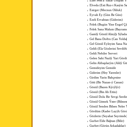
Eller Þem'a Yakar Uruþan Ý
Elveda (Esti Ruz-i Kasým S
Esirger (Mecnun Olduk)
Eyvah Ey (Gün Be Gün)
Ezeli Ervahtan (Giderim)
Felek (Bugün Yine Engel Çý
Felek Sana Malum (Bayram
Gamlý Gönül Almýþ Sýlada
Gel Bana Doðru (Can Yold
Gel Gönül Eyleyim Sana Nas
Geldi (Ela Gözlerini Sevdið
Geldi Nebiler Serveri
Gelen Sahi Nazlý Yari Gör
Gelin Ahbaplarým (Aldý Git
Gemideyim Gemide
Giderim (Hey Yarenler)
Girdim Yarin Bahçesine
Gitti (Bir Nazan-ý Canan)
Gönül (Bazen Kýrýlýr)
Gönül (Bin Ah Ettin)
Gönül Dolu Bir Sevgi Serdi
Gönül Gitmek Ýster (Bilme
Gönül Senden Bilsen Neler 
Gördüm (Kader Layýk Gör
Gözlerin (Seyahat Seyrimde
Gurbet Elde Baþtan (Bilir)
Gurbet (Görün Arkadaþlar)