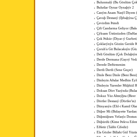
Bulunmalý (Bu Gönlüm Çok
Bulutlar Oynar Oynaþýr 2
Caným Anam Nasýl Diyem
Çavuþ Destaný (Iþbaþýna Ç
Çevirdim Þimdi
Çift Candarma Geliyor (Bak
Çýksam Üstünüzden (Daðlar
Çok Þükür (Diyar-ý Gurbeti
Çoklarýnýn Gözün Geride 
Çoruh'a Git Bulacaksýn (Gü
Deli Gönlüm (Çok Dolaþtý
Derde Dermana (Gayrý Ved
Derede Deðirmenim
Dertli Dertli (Sene Geçer)
Dinle Beni Dinle (Beni Beni
Dinleyin Aðalar Medhin Ey
Dinleyin Yarenler Müþkül H
Doksan Dört Yazýnda (Bul
Dokuz Yüz Altmýþta (Birer 
Dörtler Destaný (Dörtler'in)
Dünyanýn (Ehl-i Kamil Ola
Düþer Mi (Bidayette Yardan
Düþmüþsen Vefasýz Dostun
Düþürdü (Kime Þekva Ede
Eðletir (Talibi Cifedir)
Ela Gözler Billahi Gül Yüzü