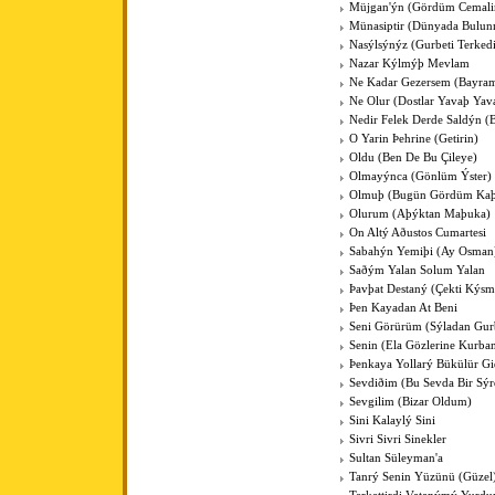
Müjgan'ýn (Gördüm Cemali
Münasiptir (Dünyada Bulun
Nasýlsýnýz (Gurbeti Terked
Nazar Kýlmýþ Mevlam
Ne Kadar Gezersem (Bayra
Ne Olur (Dostlar Yavaþ Yav
Nedir Felek Derde Saldýn (
O Yarin Þehrine (Getirin)
Oldu (Ben De Bu Çileye)
Olmayýnca (Gönlüm Ýster)
Olmuþ (Bugün Gördüm Kaþ
Olurum (Aþýktan Maþuka)
On Altý Aðustos Cumartesi
Sabahýn Yemiþi (Ay Osman
Saðým Yalan Solum Yalan
Þavþat Destaný (Çekti Kýsm
Þen Kayadan At Beni
Seni Görürüm (Sýladan Gur
Senin (Ela Gözlerine Kurba
Þenkaya Yollarý Bükülür Gi
Sevdiðim (Bu Sevda Bir Sýr
Sevgilim (Bizar Oldum)
Sini Kalaylý Sini
Sivri Sivri Sinekler
Sultan Süleyman'a
Tanrý Senin Yüzünü (Güzel