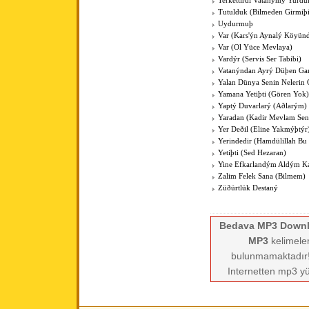
Terkettirdi Vatanýmý Yurd
Tutulduk (Bilmeden Girmiþ
Uydurmuþ
Var (Kars'ýn Aynalý Köyün
Var (Ol Yüce Mevlaya)
Vardýr (Servis Ser Tabibi)
Vatanýndan Ayrý Düþen Gar
Yalan Dünya Senin Nelerin
Yamana Yetiþti (Gören Yok)
Yaptý Duvarlarý (Aðlarým)
Yaradan (Kadir Mevlam Sen
Yer Deðil (Eline Yakmýþtýr
Yerindedir (Hamdülillah Bu 
Yetiþti (Sed Hezaran)
Yine Efkarlandým Aldým K
Zalim Felek Sana (Bilmem)
Züðürtlük Destaný
Bedava MP3 Down
MP3
kelimeler
bulunmamaktadır! 
Internetten mp3 yü