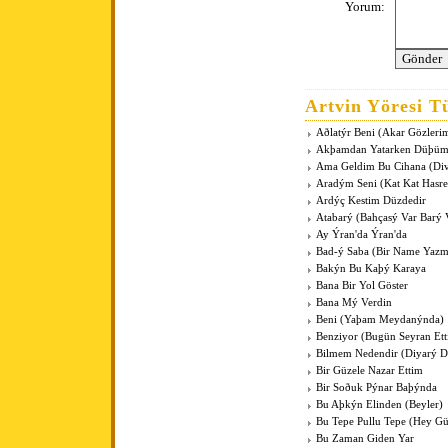
Yorum:
Artvin Yöresi Tü
Aðlatýr Beni (Akar Gözleri
Akþamdan Yatarken Düþü
Ama Geldim Bu Cihana (Di
Aradým Seni (Kat Kat Hasre
Ardýç Kestim Düzdedir
Atabarý (Bahçasý Var Barý 
Ay Ýran'da Ýran'da
Bad-ý Saba (Bir Name Yaz
Bakýn Bu Kaþý Karaya
Bana Bir Yol Göster
Bana Mý Verdin
Beni (Yaþam Meydanýnda)
Benziyor (Bugün Seyran Ett
Bilmem Nedendir (Diyarý D
Bir Güzele Nazar Ettim
Bir Soðuk Pýnar Baþýnda
Bu Aþkýn Elinden (Beyler)
Bu Tepe Pullu Tepe (Hey G
Bu Zaman Giden Yar