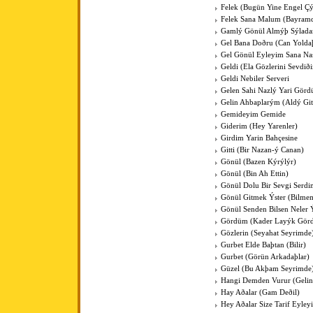
Felek (Bugün Yine Engel Çý
Felek Sana Malum (Bayram
Gamlý Gönül Almýþ Sýlada
Gel Bana Doðru (Can Yold
Gel Gönül Eyleyim Sana Nas
Geldi (Ela Gözlerini Sevdið
Geldi Nebiler Serveri
Gelen Sahi Nazlý Yari Gör
Gelin Ahbaplarým (Aldý Git
Gemideyim Gemide
Giderim (Hey Yarenler)
Girdim Yarin Bahçesine
Gitti (Bir Nazan-ý Canan)
Gönül (Bazen Kýrýlýr)
Gönül (Bin Ah Ettin)
Gönül Dolu Bir Sevgi Serdi
Gönül Gitmek Ýster (Bilme
Gönül Senden Bilsen Neler 
Gördüm (Kader Layýk Gör
Gözlerin (Seyahat Seyrimde
Gurbet Elde Baþtan (Bilir)
Gurbet (Görün Arkadaþlar)
Güzel (Bu Akþam Seyrimde
Hangi Demden Vurur (Gelin
Hay Aðalar (Gam Deðil)
Hey Aðalar Size Tarif Eyley