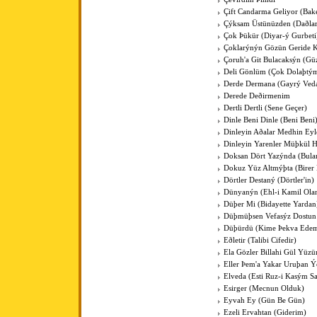
Çift Candarma Geliyor (Bak
Çýksam Üstünüzden (Daðlar
Çok Þükür (Diyar-ý Gurbeti
Çoklarýnýn Gözün Geride 
Çoruh'a Git Bulacaksýn (Gü
Deli Gönlüm (Çok Dolaþtý
Derde Dermana (Gayrý Ved
Derede Deðirmenim
Dertli Dertli (Sene Geçer)
Dinle Beni Dinle (Beni Beni
Dinleyin Aðalar Medhin Ey
Dinleyin Yarenler Müþkül H
Doksan Dört Yazýnda (Bul
Dokuz Yüz Altmýþta (Birer 
Dörtler Destaný (Dörtler'in)
Dünyanýn (Ehl-i Kamil Ola
Düþer Mi (Bidayette Yardan
Düþmüþsen Vefasýz Dostun
Düþürdü (Kime Þekva Ede
Eðletir (Talibi Cifedir)
Ela Gözler Billahi Gül Yüzü
Eller Þem'a Yakar Uruþan Ý
Elveda (Esti Ruz-i Kasým S
Esirger (Mecnun Olduk)
Eyvah Ey (Gün Be Gün)
Ezeli Ervahtan (Giderim)