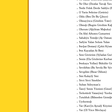
Ne Olur (Dostlar Yavaþ Yav
Nedir Felek Derde Saldýn (
O Yarin Þehrine (Getirin)
Oldu (Ben De Bu Çileye)
Olmayýnca (Gönlüm Ýster)
Olmuþ (Bugün Gördüm Kaþ
Olurum (Aþýktan Maþuka)
On Altý Aðustos Cumartesi
Sabahýn Yemiþi (Ay Osman
Saðým Yalan Solum Yalan
Þavþat Destaný (Çekti Kýsm
Þen Kayadan At Beni
Seni Görürüm (Sýladan Gur
Senin (Ela Gözlerine Kurba
Þenkaya Yollarý Bükülür Gi
Sevdiðim (Bu Sevda Bir Sýr
Sevgilim (Bizar Oldum)
Sini Kalaylý Sini
Sivri Sivri Sinekler
Sultan Süleyman'a
Tanrý Senin Yüzünü (Güzel
Terkettirdi Vatanýmý Yurd
Tutulduk (Bilmeden Girmiþ
Uydurmuþ
Var (Kars'ýn Aynalý Köyün
Var (Ol Yüce Mevlaya)