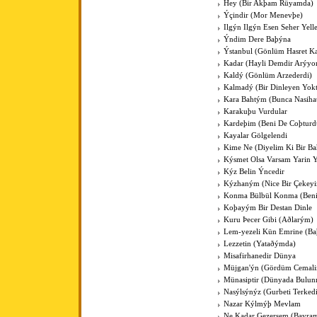
Hey (Bir Akþam Rüyamda)
Ýçindir (Mor Menevþe)
Ilgýn Ilgýn Esen Seher Yelle
Ýndim Dere Baþýna
Ýstanbul (Gönlüm Hasret K
Kadar (Hayli Demdir Arýyo
Kaldý (Gönlüm Arzederdi)
Kalmadý (Bir Dinleyen Yokt
Kara Bahtým (Bunca Nasihat
Karakuþu Vurdular
Kardeþim (Beni De Coþturd
Kayalar Gölgelendi
Kime Ne (Diyelim Ki Bir Ba
Kýsmet Olsa Varsam Yarin 
Kýz Belin Ýncedir
Kýzhaným (Nice Bir Çekey
Konma Bülbül Konma (Ben
Koþayým Bir Destan Dinle
Kuru Þecer Gibi (Aðlarým)
Lem-yezeli Kün Emrine (Ba
Lezzetin (Yataðýmda)
Misafirhanedir Dünya
Müjgan'ýn (Gördüm Cemali
Münasiptir (Dünyada Bulun
Nasýlsýnýz (Gurbeti Terked
Nazar Kýlmýþ Mevlam
Ne Kadar Gezersem (Bayra