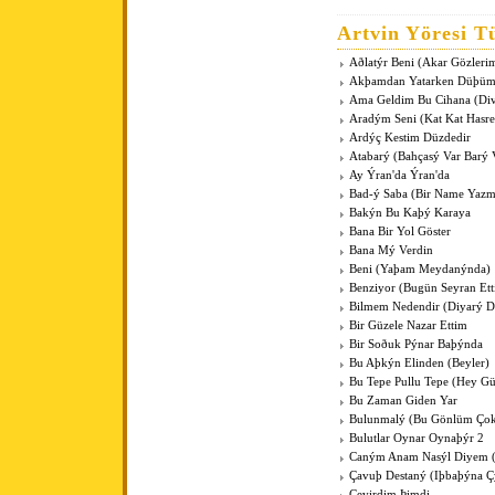
Artvin Yöresi Tü
Aðlatýr Beni (Akar Gözleri
Akþamdan Yatarken Düþü
Ama Geldim Bu Cihana (Di
Aradým Seni (Kat Kat Hasre
Ardýç Kestim Düzdedir
Atabarý (Bahçasý Var Barý 
Ay Ýran'da Ýran'da
Bad-ý Saba (Bir Name Yaz
Bakýn Bu Kaþý Karaya
Bana Bir Yol Göster
Bana Mý Verdin
Beni (Yaþam Meydanýnda)
Benziyor (Bugün Seyran Ett
Bilmem Nedendir (Diyarý D
Bir Güzele Nazar Ettim
Bir Soðuk Pýnar Baþýnda
Bu Aþkýn Elinden (Beyler)
Bu Tepe Pullu Tepe (Hey G
Bu Zaman Giden Yar
Bulunmalý (Bu Gönlüm Çok
Bulutlar Oynar Oynaþýr 2
Caným Anam Nasýl Diyem
Çavuþ Destaný (Iþbaþýna Ç
Çevirdim Þimdi