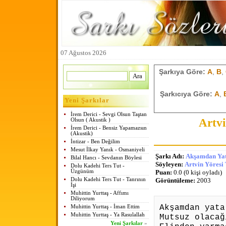
07 Ağustos 2026
Şarkıya Göre:
A
,
B
,
Şarkıcıya Göre:
A
,
Yeni Şarkılar
İrem Derici - Sevgi Olsun Taştan
Artvi
Olsun ( Akustik )
İrem Derici - Bensiz Yapamazsın
(Akustik)
İntizar - Ben Değilim
Mesut İlkay Yanık - Osmaniyeli
Şarkı Adı:
Akşamdan Ya
Bilal Hancı - Sevdanın Böylesi
Söyleyen:
Artvin Yöresi
Dolu Kadehi Ters Tut -
Üzgünüm
Puan:
0.0 (0 kişi oyladı)
Dolu Kadehi Ters Tut - Tanrının
Görüntüleme:
2003
İşi
Muhittin Yurttaş - Affımı
Diliyorum
Akşamdan yata
Muhittin Yurttaş - İman Ettim
Muhittin Yurttaş - Ya Rasulallah
Mutsuz olacağ
Yeni Şarkılar
»