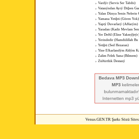
Vardýr (Servis Ser Tabibi)
Vatanýndan Ayrý Düþen Gar
Yalan Dünya Senin Nelerin
Yamana Yetiþti (Gören Yok)
Yaptý Duvarlarý (Aðlarým)
Yaradan (Kadir Mevlam Sen
Yer Deðil (Eline Yakmýþtýr
Yerindedir (Hamdülillah Bu 
Yetiþti (Sed Hezaran)
Yine Efkarlandým Aldým K
Zalim Felek Sana (Bilmem)
Züðürtlük Destaný
Bedava MP3 Down
MP3
kelimeler
bulunmamaktadır! 
Internetten mp3 yü
Venus.GEN.TR Şarkı Sözü Sitesi