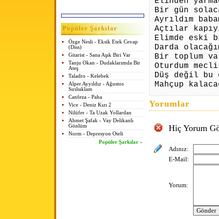
Elinden yarma
Bir gün solac
Ayrıldım baba
Açtılar kapıy
Popüler Şarkılar
Elimde eski b
Özge Nesli - Eksik Etek Cevap
Darda olacağı
(Diss)
Bir toplum va
Gitarist - Sana Aşık Biri Var
Tanju Okan - Dudaklarımda Bir
Oturdum mecli
Ateş
Düş değil bu 
Taladro - Kelebek
Mahçup kalaca
Alper Ayyıldız - Ağustos
Sırılsıklam
Canfeza - Paha
Yorumlar
Vice - Deniz Kızı 2
Nilüfer - Ta Uzak Yollardan
Ahmet Şafak - Vay Delikanlı
Gönlüm
Hiç Yorum Gö
Norm - Depresyon Oteli
Popüler Şarkılar
»
Adınız:
E-Mail:
Yorum: