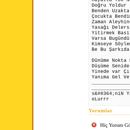
Doğru Yoldur
Benden Uzakta
Çocukta Bendi
Zaman Aleyhin
Yasağı Delers
Yitirmek Basi
Varsa Bugündü
Kimseye Söyle
Be Bu Şarkıda
Dünüme Nokta 
Düşüme Senide
Yinede var Çı
Yanıma Gel Ve
_____________
_____________
s&#8364;niN Y
oLurrr
Yorumlar
Hiç Yorum Gö