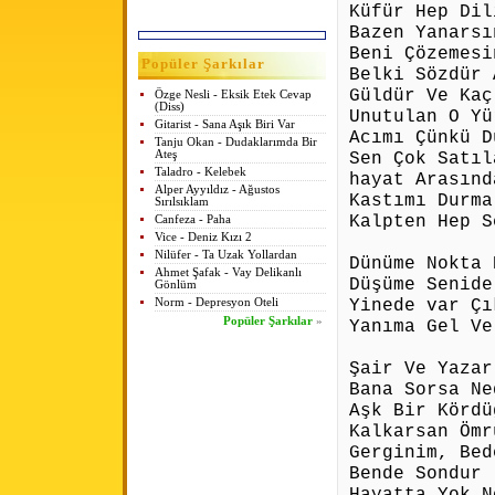
Küfür Hep Dil
Bazen Yanarsı
Beni Çözemesi
Popüler Şarkılar
Belki Sözdür
Güldür Ve Kaç
Özge Nesli - Eksik Etek Cevap
(Diss)
Unutulan O Yü
Gitarist - Sana Aşık Biri Var
Acımı Çünkü D
Tanju Okan - Dudaklarımda Bir
Ateş
Sen Çok Satıl
Taladro - Kelebek
hayat Arasınd
Alper Ayyıldız - Ağustos
Kastımı Durma
Sırılsıklam
Kalpten Hep S
Canfeza - Paha
Vice - Deniz Kızı 2
Nilüfer - Ta Uzak Yollardan
Dünüme Nokta 
Ahmet Şafak - Vay Delikanlı
Düşüme Senide
Gönlüm
Yinede var Çı
Norm - Depresyon Oteli
Popüler Şarkılar
»
Yanıma Gel Ve
Şair Ve Yazar
Bana Sorsa Ne
Aşk
Bir Kördü
Kalkarsan Ömr
Gerginim, Bed
Bende Sondur
Hayatta Yok N