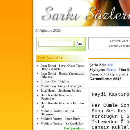
07 Ağustos 2026
Şarkıya Göre:
Şarkıcıya Göre
Yeni Şarkılar
Şarkı Adı:
Acil
İrem Derici - Sevgi Olsun Taştan
Olsun ( Akustik )
Söyleyen:
Norm
- Tüm Şa
İrem Derici - Bensiz Yapamazsın
Puan:
5.0 (3 kişi oyladı)
(Akustik)
Görüntüleme:
6843
İntizar - Ben Değilim
Mesut İlkay Yanık - Osmaniyeli
Bilal Hancı - Sevdanın Böylesi
Haydi Kastır&
Dolu Kadehi Ters Tut -
Üzgünüm
Dolu Kadehi Ters Tut - Tanrının
Her Cümle Son
İşi
Sonu Ses Kes
Muhittin Yurttaş - Affımı
Diliyorum
Korktuğun O G
Muhittin Yurttaş - İman Ettim
İstemeden Ölü
Muhittin Yurttaş - Ya Rasulallah
Cansız Kuklal
Yeni Şarkılar
»