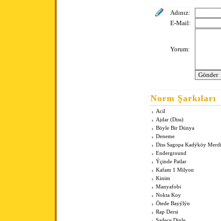
Adınız:
E-Mail:
Yorum:
Norm Şarkıları
Acil
Ajdar (Diss)
Böyle Bir Dünya
Deneme
Diss Sagopa Kadýköy Merd
Enderground
Ýçinde Patlar
Kafam 1 Milyon
Kinim
Manyafobi
Nokta Koy
Ötede Bayýlýn
Rap Dersi
Sadece Dinle