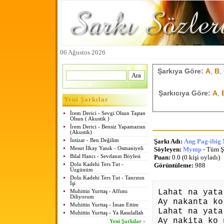
06 Ağustos 2026
Şarkıya Göre:
A
,
B
,
Şarkıcıya Göre:
A
,
Yeni Şarkılar
İrem Derici - Sevgi Olsun Taştan
Olsun ( Akustik )
İrem Derici - Bensiz Yapamazsın
(Akustik)
İntizar - Ben Değilim
Şarkı Adı:
Ang Pag-ibig
Mesut İlkay Yanık - Osmaniyeli
Söyleyen:
Mymp
- Tüm Şa
Bilal Hancı - Sevdanın Böylesi
Puan:
0.0 (0 kişi oyladı)
Dolu Kadehi Ters Tut -
Görüntüleme:
988
Üzgünüm
Dolu Kadehi Ters Tut - Tanrının
İşi
Lahat na yata
Muhittin Yurttaş - Affımı
Diliyorum
Ay nakanta ko
Muhittin Yurttaş - İman Ettim
Lahat na yata
Muhittin Yurttaş - Ya Rasulallah
Ay nakita ko 
Yeni Şarkılar
»