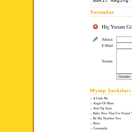
Bakit maging 
Yorumlar
Hiç Yorum Gö
Adınız:
E-Mail:
Yorum:
Mymp Şarkıları
A Little Bit
Angel Of Mine
Awit Ng Saya
Baby Now That I've Found
Be My Number Two
Burn
Constantly