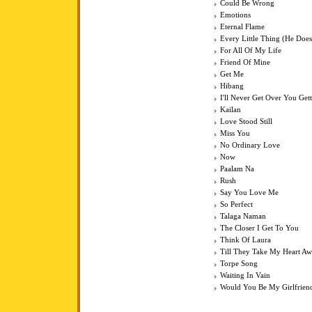
Could Be Wrong
Emotions
Eternal Flame
Every Little Thing (He Does
For All Of My Life
Friend Of Mine
Get Me
Hibang
I'll Never Get Over You Ge
Kailan
Love Stood Still
Miss You
No Ordinary Love
Now
Paalam Na
Rush
Say You Love Me
So Perfect
Talaga Naman
The Closer I Get To You
Think Of Laura
Till They Take My Heart A
Torpe Song
Waiting In Vain
Would You Be My Girlfrien