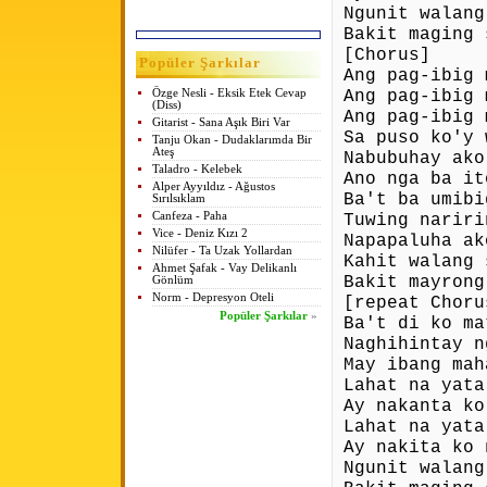
Ngunit walang
Bakit maging 
[Chorus]
Popüler Şarkılar
Ang pag-ibig 
Ang pag-ibig 
Özge Nesli - Eksik Etek Cevap
(Diss)
Ang pag-ibig 
Gitarist - Sana Aşık Biri Var
Sa puso ko'y 
Tanju Okan - Dudaklarımda Bir
Ateş
Nabubuhay ako
Taladro - Kelebek
Ano nga ba it
Alper Ayyıldız - Ağustos
Ba't ba umibi
Sırılsıklam
Canfeza - Paha
Tuwing nariri
Vice - Deniz Kızı 2
Napapaluha ak
Nilüfer - Ta Uzak Yollardan
Kahit walang 
Ahmet Şafak - Vay Delikanlı
Bakit mayrong
Gönlüm
Norm - Depresyon Oteli
[repeat Choru
Popüler Şarkılar
»
Ba't di ko ma
Naghihintay n
May ibang mah
Lahat na yata
Ay nakanta ko
Lahat na yata
Ay nakita ko 
Ngunit walang