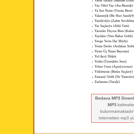
Varsa Yarayý Deþelim (Edel
Vay Oðul Vay (Ata Binmiþ)
Ya Sen Nesin (Yüzün Beni)
Yalanmýþ (Bir Huri Sandý
Yandýrdýn (Zalim Sevdiðim
Yar Saçlarýn (Aldý Gitti)
Yarenler Duyun Beni (Kalen
Yaylalar (Yine Bahar Geldi)
Yenge Yerin Dar Mýdýr
Yetim Derler (Ardahan Söð
Yirmi Üç Nisan Bayramý
Yol Ayrý Düþtü
Yolda (Üzmüþler Seni)
Yolun Uzun (Açmýyorsun)
Yükletirsin (Bütün Suçlarý)
Zamaný Geldi (Ne Yatarsýn
Zarlanma (Yaralý)
Bedava MP3 Down
MP3
kelimeler
bulunmamaktadır! 
Internetten mp3 yü