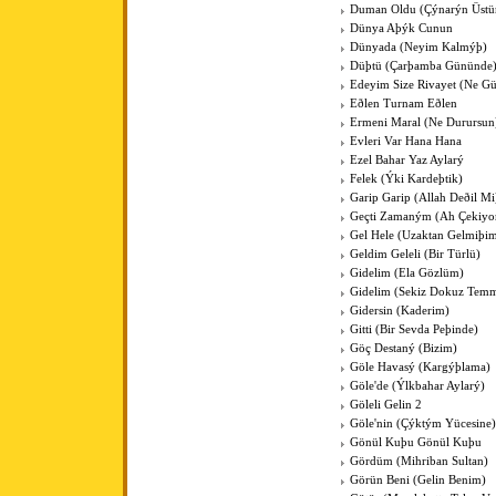
Duman Oldu (Çýnarýn Üstü
Dünya Aþýk Cunun
Dünyada (Neyim Kalmýþ)
Düþtü (Çarþamba Gününde
Edeyim Size Rivayet (Ne Gü
Eðlen Turnam Eðlen
Ermeni Maral (Ne Durursun
Evleri Var Hana Hana
Ezel Bahar Yaz Aylarý
Felek (Ýki Kardeþtik)
Garip Garip (Allah Deðil Mi
Geçti Zamaným (Ah Çekiyo
Gel Hele (Uzaktan Gelmiþi
Geldim Geleli (Bir Türlü)
Gidelim (Ela Gözlüm)
Gidelim (Sekiz Dokuz Temm
Gidersin (Kaderim)
Gitti (Bir Sevda Peþinde)
Göç Destaný (Bizim)
Göle Havasý (Kargýþlama)
Göle'de (Ýlkbahar Aylarý)
Göleli Gelin 2
Göle'nin (Çýktým Yücesine)
Gönül Kuþu Gönül Kuþu
Gördüm (Mihriban Sultan)
Görün Beni (Gelin Benim)