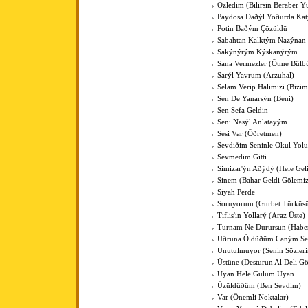
Özledim (Bilirsin Beraber Y
Paydosa Daðýl Yoðurda Ka
Potin Baðým Çözüldü
Sabahtan Kalktým Nazýnan
Sakýnýrým Kýskanýrým
Sana Vermezler (Ötme Bülbü
Sarýl Yavrum (Arzuhal)
Selam Verip Halimizi (Bizim
Sen De Yanarsýn (Beni)
Sen Sefa Geldin
Seni Nasýl Anlatayým
Sesi Var (Öðretmen)
Sevdiðim Seninle Okul Yol
Sevmedim Gitti
Simizar'ýn Aðýdý (Hele Gel
Sinem (Bahar Geldi Gölemiz
Siyah Perde
Soruyorum (Gurbet Türküs
Tiflis'in Yollarý (Araz Üste)
Turnam Ne Durursun (Haber
Uðruna Öldüðüm Caným Se
Unutulmuyor (Senin Sözleri
Üstüne (Desturun Al Deli G
Uyan Hele Gülüm Uyan
Üzüldüðüm (Ben Sevdim)
Var (Önemli Noktalar)