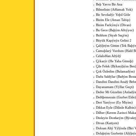
Beþ Yavru Bir Ana
Bilmelisin (Aðlamak Yok)
Bir Sevdadýr Yeþil Göle
Bizim Ele (Aman Tabip)
Bizim Farkýmýz (Divan)
Bu Gece (Baþým Aðrýyor)
Buldum (Siyah Saçým)
Büyük Kapýnýn Gelini 2
Çalýþtým Gittim (Tek Baþý
Camuþlarý Vurdum (Halil B
Celaloðlan Aðýdý
Çýkarýr (He Yaha Gitmiþ)
Çile Felek (Býkmýþým Ben
Çok Özledim (Bulamadým)
Daða Saldýlar (Baðým Bost
Dandini Dandini Analý Beb
Dayanamam (Yýllar Geçti)
Deðer Mi Güzelim (Anladý
Deðiþemezsin (Gurbet Elde)
Dert Yanýyor (Ey Miyim)
Dikkat Eyle (Dilinle Kalbin)
Dilber (Kerem Zarinci Mak
Dinleyin Dostlarým (Býrakt
Divan (Katiyen)
Doksan Altý Yýlýnda (Biri 
Dolaþtým Gurbetin (Alýþtý