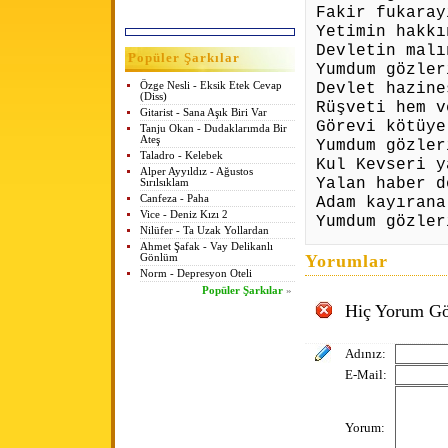
Fakir fukaray
Yetimin hakkı
Devletin malı
Popüler Şarkılar
Yumdum gözler
Devlet hazine
Özge Nesli - Eksik Etek Cevap
(Diss)
Rüşveti hem v
Gitarist - Sana Aşık Biri Var
Görevi kötüye
Tanju Okan - Dudaklarımda Bir
Ateş
Yumdum gözler
Taladro - Kelebek
Kul Kevseri y
Alper Ayyıldız - Ağustos
Yalan haber d
Sırılsıklam
Canfeza - Paha
Adam kayırana
Vice - Deniz Kızı 2
Yumdum gözler
Nilüfer - Ta Uzak Yollardan
Ahmet Şafak - Vay Delikanlı
Yorumlar
Gönlüm
Norm - Depresyon Oteli
Popüler Şarkılar
»
Hiç Yorum Gö
Adınız:
E-Mail:
Yorum: