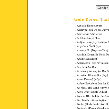
Göle Yöresi Türk
Acýlarla Dopdoluyum
Aðlarým (Ben De Bu Dünya
Aðrýlarým Aðrýlarým
Al Elma Kýzýl Elma
Aldým Da Adýný Kalbime 
Allý Gelin Ýndi Çaya
Almanya'da (Bayram Oldu)
Anadolu Denen Bu Koca De
Anam (Sýzlanýþ)
Anlamadýn (Her Þeyim Seni
Ara Beni Ara Beni
Ardahan'ý Anlatayým Ben S
Armaðan Gönderdim (Payý 
Asker Destaný (Aðýt)
Atýmý Baðladým Ben Bir K
Ay Maral (Bu Gelin Nahýr 
Ayýp Olur (Sizinle Olduk)
Bacýlar (Biri Kalptir Biri G
Ben Kars'a Dükkan Açtým
Benim (Dinle Beni Güzel D
Benimdir (Kerem Güzelleme