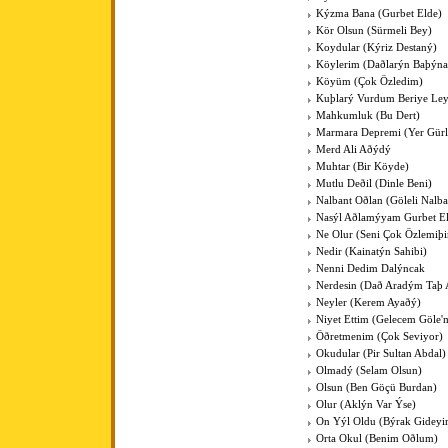
Kýzma Bana (Gurbet Elde)
Kör Olsun (Sürmeli Bey)
Koydular (Kýriz Destaný)
Köylerim (Daðlarýn Baþýna
Köyüm (Çok Özledim)
Kuþlarý Vurdum Beriye Ley
Mahkumluk (Bu Dert)
Marmara Depremi (Yer Gürl
Merd Ali Aðýdý
Muhtar (Bir Köyde)
Mutlu Deðil (Dinle Beni)
Nalbant Oðlan (Göleli Nalba
Nasýl Aðlamýyam Gurbet El
Ne Olur (Seni Çok Özlemiþ
Nedir (Kainatýn Sahibi)
Nenni Dedim Dalýncak
Nerdesin (Dað Aradým Taþ
Neyler (Kerem Ayaðý)
Niyet Ettim (Gelecem Göle'
Öðretmenim (Çok Seviyor)
Okudular (Pir Sultan Abdal)
Olmadý (Selam Olsun)
Olsun (Ben Göçü Burdan)
Olur (Aklýn Var Ýse)
On Yýl Oldu (Býrak Gideyi
Orta Okul (Benim Oðlum)