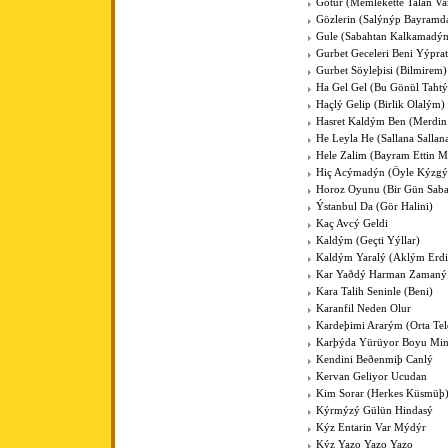
Götür (Memlekette Talan Va
Gözlerin (Salýnýp Bayramd
Gule (Sabahtan Kalkamadý
Gurbet Geceleri Beni Yýprat
Gurbet Söyleþisi (Bilmirem)
Ha Gel Gel (Bu Gönül Tahtý
Haçlý Gelip (Birlik Olalým)
Hasret Kaldým Ben (Merdin
He Leyla He (Sallana Sallan
Hele Zalim (Bayram Ettin M
Hiç Acýmadýn (Öyle Kýzg
Horoz Oyunu (Bir Gün Sab
Ýstanbul Da (Gör Halini)
Kaç Avcý Geldi
Kaldým (Geçti Yýllar)
Kaldým Yaralý (Aklým Erdi
Kar Yaðdý Harman Zamaný
Kara Talih Seninle (Beni)
Karanfil Neden Olur
Kardeþimi Ararým (Orta Tel
Karþýda Yürüyor Boyu Min
Kendini Beðenmiþ Canlý
Kervan Geliyor Ucudan
Kim Sorar (Herkes Küsmüþ
Kýrmýzý Gülün Hindasý
Kýz Entarin Var Mýdýr
Kýz Yazo Yazo Yazo