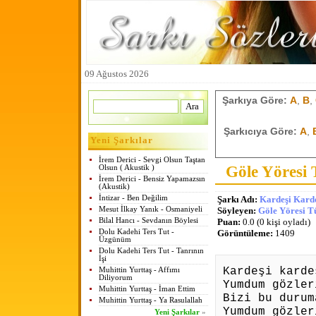
09 Ağustos 2026
Şarkıya Göre:
A
,
B
,
Şarkıcıya Göre:
A
,
Yeni Şarkılar
İrem Derici - Sevgi Olsun Taştan
Göle Yöresi 
Olsun ( Akustik )
İrem Derici - Bensiz Yapamazsın
(Akustik)
İntizar - Ben Değilim
Şarkı Adı:
Kardeşi Karde
Mesut İlkay Yanık - Osmaniyeli
Söyleyen:
Göle Yöresi T
Bilal Hancı - Sevdanın Böylesi
Puan:
0.0 (0 kişi oyladı)
Dolu Kadehi Ters Tut -
Görüntüleme:
1409
Üzgünüm
Dolu Kadehi Ters Tut - Tanrının
İşi
Kardeşi karde
Muhittin Yurttaş - Affımı
Diliyorum
Yumdum gözler
Muhittin Yurttaş - İman Ettim
Bizi bu durum
Muhittin Yurttaş - Ya Rasulallah
Yumdum gözler
Yeni Şarkılar
»