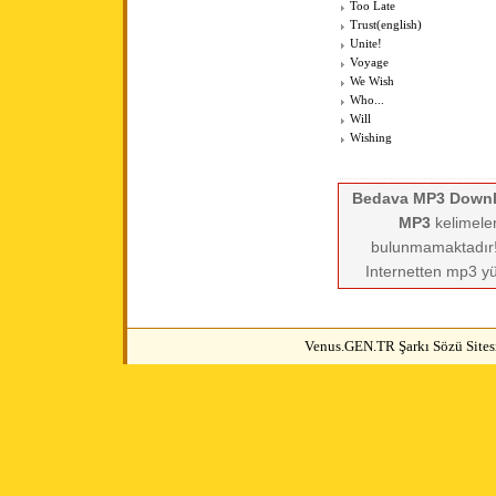
Too Late
Trust(english)
Unite!
Voyage
We Wish
Who...
Will
Wishing
Bedava MP3 Down
MP3
kelimeler
bulunmamaktadır! 
Internetten mp3 yü
Venus.GEN.TR Şarkı Sözü Sitesi