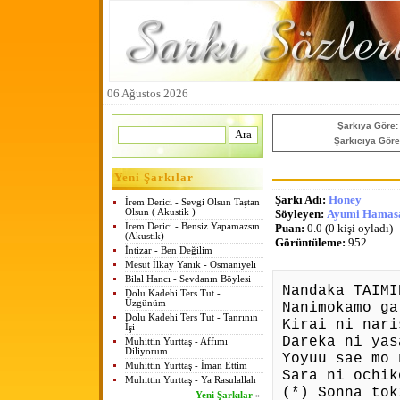
06 Ağustos 2026
Şarkıya Göre:
Şarkıcıya Göre
Yeni Şarkılar
Şarkı Adı:
Honey
İrem Derici - Sevgi Olsun Taştan
Olsun ( Akustik )
Söyleyen:
Ayumi Hamas
İrem Derici - Bensiz Yapamazsın
Puan:
0.0 (0 kişi oyladı)
(Akustik)
Görüntüleme:
952
İntizar - Ben Değilim
Mesut İlkay Yanık - Osmaniyeli
Bilal Hancı - Sevdanın Böylesi
Nandaka TAIMI
Dolu Kadehi Ters Tut -
Üzgünüm
Nanimokamo ga
Dolu Kadehi Ters Tut - Tanrının
Kirai ni nari
İşi
Dareka ni yas
Muhittin Yurttaş - Affımı
Diliyorum
Yoyuu sae mo 
Muhittin Yurttaş - İman Ettim
Sara ni ochik
Muhittin Yurttaş - Ya Rasulallah
(*) Sonna tok
Yeni Şarkılar
»