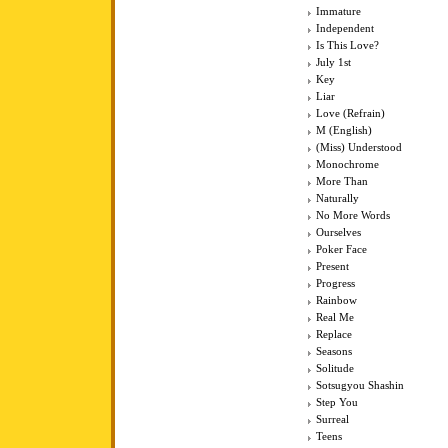
Immature
Independent
Is This Love?
July 1st
Key
Liar
Love (Refrain)
M (English)
(Miss) Understood
Monochrome
More Than
Naturally
No More Words
Ourselves
Poker Face
Present
Progress
Rainbow
Real Me
Replace
Seasons
Solitude
Sotsugyou Shashin
Step You
Surreal
Teens