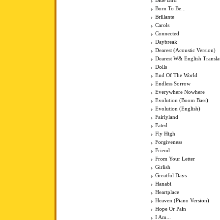
Blue Bird
Born To Be...
Brillante
Carols
Connected
Daybreak
Dearest (Acoustic Version)
Dearest W& English Transla
Dolls
End Of The World
Endless Sorrow
Everywhere Nowhere
Evolution (Boom Bass)
Evolution (English)
Fairlyland
Fated
Fly High
Forgiveness
Friend
From Your Letter
Girlish
Greatful Days
Hanabi
Heartplace
Heaven (Piano Version)
Hope Or Pain
I Am...