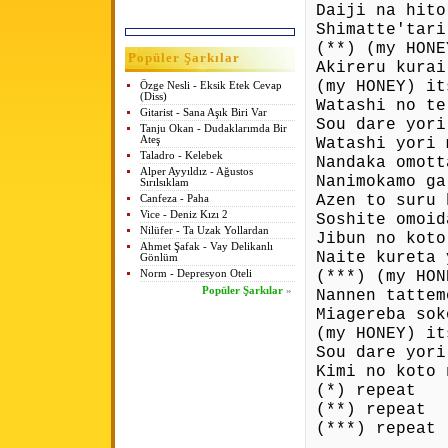
Daiji na hito
Shimatte'tari
(**) (my HONE
Popüler Şarkılar
Akireru kurai
(my HONEY) it
Özge Nesli - Eksik Etek Cevap
(Diss)
Watashi no te
Gitarist - Sana Aşık Biri Var
Sou dare yori
Tanju Okan - Dudaklarımda Bir
Ateş
Watashi yori 
Taladro - Kelebek
Nandaka omott
Alper Ayyıldız - Ağustos
Nanimokamo ga
Sırılsıklam
Azen to suru 
Canfeza - Paha
Vice - Deniz Kızı 2
Soshite omoid
Nilüfer - Ta Uzak Yollardan
Jibun no koto
Ahmet Şafak - Vay Delikanlı
Naite kureta 
Gönlüm
(***) (my HON
Norm - Depresyon Oteli
Popüler Şarkılar
»
Nannen tattem
Miagereba sok
(my HONEY) it
Sou dare yori
Kimi no koto 
(*) repeat
(**) repeat
(***) repeat