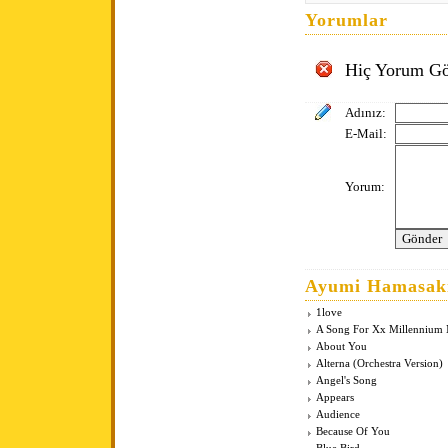
Yorumlar
Hiç Yorum Gö
Adınız:
E-Mail:
Yorum:
Ayumi Hamasaki
1love
A Song For Xx Millennium
About You
Alterna (Orchestra Version)
Angel's Song
Appears
Audience
Because Of You