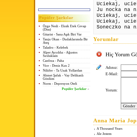
Uciekaj, ucie
Ju nocka na n
Uciekaj, ucie
Popüler Şarkılar
Uciekaj, ucie
Soneczko na n
Özge Nesli - Eksik Etek Cevap
(Diss)
Gitarist - Sana Aşık Biri Var
Yorumlar
Tanju Okan - Dudaklarımda Bir
Ateş
Taladro - Kelebek
Alper Ayyıldız - Ağustos
Hiç Yorum Gö
Sırılsıklam
Canfeza - Paha
Vice - Deniz Kızı 2
Adınız:
Nilüfer - Ta Uzak Yollardan
E-Mail:
Ahmet Şafak - Vay Delikanlı
Gönlüm
Norm - Depresyon Oteli
Popüler Şarkılar
»
Yorum:
Anna Maria Jope
A Thousand Years
Ale Jestem