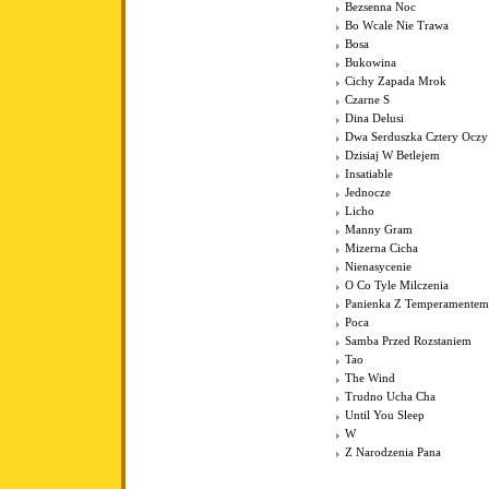
Bezsenna Noc
Bo Wcale Nie Trawa
Bosa
Bukowina
Cichy Zapada Mrok
Czarne S
Dina Delusi
Dwa Serduszka Cztery Oczy
Dzisiaj W Betlejem
Insatiable
Jednocze
Licho
Manny Gram
Mizerna Cicha
Nienasycenie
O Co Tyle Milczenia
Panienka Z Temperamentem
Poca
Samba Przed Rozstaniem
Tao
The Wind
Trudno Ucha Cha
Until You Sleep
W
Z Narodzenia Pana