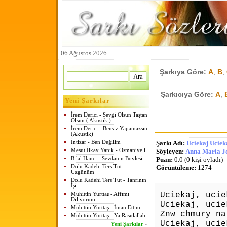
06 Ağustos 2026
Şarkıya Göre:
A
,
B
,
Şarkıcıya Göre:
A
,
Yeni Şarkılar
İrem Derici - Sevgi Olsun Taştan
Olsun ( Akustik )
İrem Derici - Bensiz Yapamazsın
(Akustik)
İntizar - Ben Değilim
Şarkı Adı:
Uciekaj Uciek
Mesut İlkay Yanık - Osmaniyeli
Söyleyen:
Anna Maria J
Bilal Hancı - Sevdanın Böylesi
Puan:
0.0 (0 kişi oyladı)
Dolu Kadehi Ters Tut -
Görüntüleme:
1274
Üzgünüm
Dolu Kadehi Ters Tut - Tanrının
İşi
Uciekaj, ucie
Muhittin Yurttaş - Affımı
Diliyorum
Uciekaj, ucie
Muhittin Yurttaş - İman Ettim
Znw chmury na
Muhittin Yurttaş - Ya Rasulallah
Uciekaj, ucie
Yeni Şarkılar
»