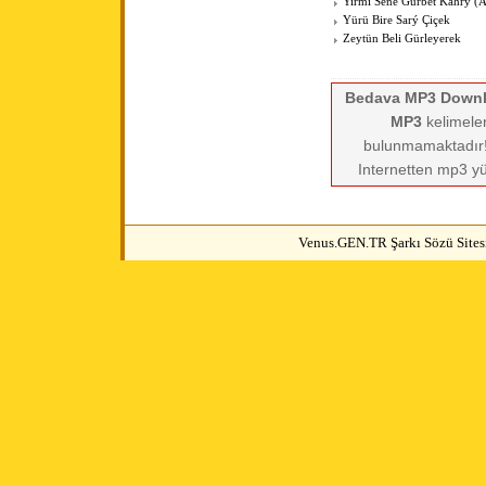
Yirmi Sene Gurbet Kahrý (
Yürü Bire Sarý Çiçek
Zeytün Beli Gürleyerek
Bedava MP3 Down
MP3
kelimeler
bulunmamaktadır! 
Internetten mp3 yü
Venus.GEN.TR Şarkı Sözü Sitesi