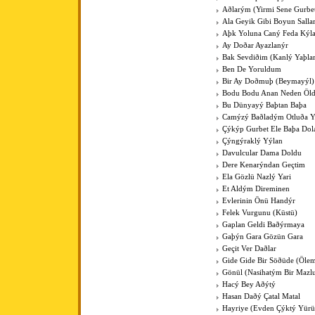
Aðlarým (Yirmi Sene Gurbe
Ala Geyik Gibi Boyun Salla
Aþk Yoluna Caný Feda Kýla
Ay Doðar Ayazlanýr
Bak Sevdiðim (Kanlý Yaþlar
Ben De Yoruldum
Bir Ay Doðmuþ (Beymayýl)
Bodu Bodu Anan Neden Öl
Bu Dünyayý Baþtan Baþa
Camýzý Baðladým Otluða 
Çýkýp Gurbet Ele Baþa Do
Çýngýraklý Yýlan
Davulcular Dama Doldu
Dere Kenarýndan Geçtim
Ela Gözlü Nazlý Yari
Et Aldým Direminen
Evlerinin Önü Handýr
Felek Vurgunu (Küstü)
Gaplan Geldi Baðýrmaya
Gaþýn Gara Gözün Gara
Geçit Ver Daðlar
Gide Gide Bir Söðüde (Öle
Gönül (Nasihatým Bir Mazl
Hacý Bey Aðýtý
Hasan Daðý Çatal Matal
Hayriye (Evden Çýktý Yür