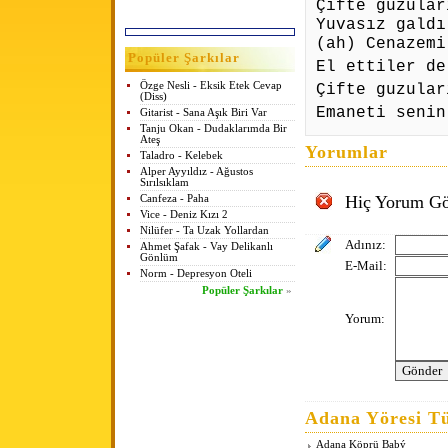
Çifte guzular
Yuvasız galdı
(ah) Cenazemi
Popüler Şarkılar
El ettiler d
Özge Nesli - Eksik Etek Cevap
Çifte guzular
(Diss)
Emaneti senin
Gitarist - Sana Aşık Biri Var
Tanju Okan - Dudaklarımda Bir
Ateş
Yorumlar
Taladro - Kelebek
Alper Ayyıldız - Ağustos
Sırılsıklam
Hiç Yorum Gö
Canfeza - Paha
Vice - Deniz Kızı 2
Nilüfer - Ta Uzak Yollardan
Adınız:
Ahmet Şafak - Vay Delikanlı
Gönlüm
E-Mail:
Norm - Depresyon Oteli
Popüler Şarkılar
»
Yorum:
Adana Yöresi Tü
Adana Köprü Baþý