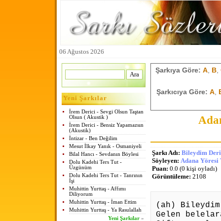
06 Ağustos 2026
Şarkıya Göre:
A
,
B
,
Şarkıcıya Göre:
A
,
Yeni Şarkılar
İrem Derici - Sevgi Olsun Taştan
Adan
Olsun ( Akustik )
İrem Derici - Bensiz Yapamazsın
(Akustik)
İntizar - Ben Değilim
Mesut İlkay Yanık - Osmaniyeli
Şarkı Adı:
Bileydim Der
Bilal Hancı - Sevdanın Böylesi
Söyleyen:
Adana Yöresi 
Dolu Kadehi Ters Tut -
Üzgünüm
Puan:
0.0 (0 kişi oyladı)
Dolu Kadehi Ters Tut - Tanrının
Görüntüleme:
2108
İşi
Muhittin Yurttaş - Affımı
Diliyorum
Muhittin Yurttaş - İman Ettim
(ah) Bileydi
Muhittin Yurttaş - Ya Rasulallah
Gelen belelar
Yeni Şarkılar
»