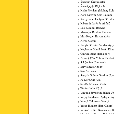
Ýbriþim Örmüyorlar
Ýnce Çayýr Biçilir Mi
Kadir Mevlam (Muhtaç Eyl
Kara Bahtým Kem Talihim
Karþýmdan Geliyor Gözelin 
Kibaroðullarýnýn Aðýdý
Lale Sümbül Baðýna
Menevþe Buldum Derede
Mor Keçeyi Boyamadým
Nerde Gönül
Nergis Gözlüm Senden Ayrý
Neyleyim Gönül Senin Elin
Ömrüm Bana (Bana Sor)
Postacý (Yar Yolunu Bekler
Sakýn Sen (Eminem)
Sarýkamýþ Aðýdý
Sen Nerdesin
Seyyah Oldum Gezdim (Ayr
Þu Dere Aka Aka
Sus Be Aðlama Gözüm
Tütüncünün Kýzý
Unutma Sevdiðim Sakýn U
Varýp Neylemeli Sýlaya Ga
Yandý Çukurova Yandý
Yarab Bilmem (Ben Oldum)
Yazýn Geldiði Neresinden B